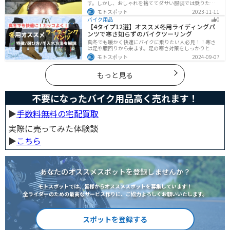
す。しかし、おしゃれを捨ててダサい服装では乗りたく
ないですよね？せっかくならカッコよく風を切って街を
モトスポット
2023-11-11
歩きたいもの。この記事では、そんな願いを叶えるた
バイク用品
0
め、王道から流行ファッションまでバイクに乗るときの
【4タイプ12選】オススメ冬用ライディングパ
ファッションを解説します。
ンツで寒さ知らずのバイクツーリング
真冬でも暖かく快適にバイクに乗りたい人必見！！寒さ
は足や腰回りから来ます。足の寒さ対策をしっかりとす
ることで、体全体の寒さを防ぎ快適なバイクツーリング
モトスポット
2024-09-07
を楽しむことができます。この記事では、4つのタイプ別
に真冬でも使えるライディングパンツを12選紹介しま
す！
もっと見る
不要になったバイク用品高く売れます！
▶︎
手数料無料の宅配買取
実際に売ってみた体験談
▶︎
こちら
あなたのオススメスポットを登録しませんか？
モトスポットでは、皆様からオススメスポットを募集しています！
全ライダーのための最高なサービス作りに、ご協力よろしくお願いいたします。
スポットを登録する