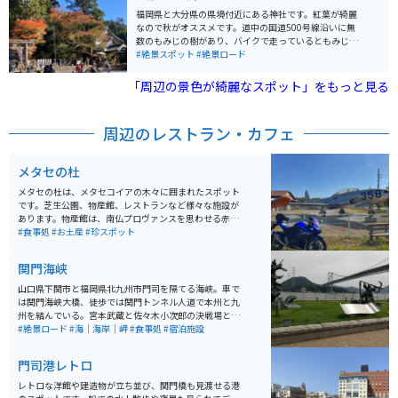
ます。ここでは天然石ブレスレット作りを体験すること
も見ることができます。
福岡県と大分県の県境付近にある神社です。紅葉が綺麗
もでき、自然の中で1日を過ごすことができます​。
なので秋がオススメです。道中の国道500号線沿いに無
数のもみじの樹があり、バイクで走っているともみじの
ゲートの中を通行しているようで車では味わえない壮大
#絶景スポット
#絶景ロード
な景色を体感することができます。神社に行くには駐車
場の脇に止めて徒歩で上に登る必要がありますが、一面
「周辺の景色が綺麗なスポット」をもっと見る
もみじの世界が広がっていて日々の喧騒を忘れることが
できます。
周辺のレストラン・カフェ
メタセの杜
メタセの杜は、メタセコイアの木々に囲まれたスポット
です。芝生公園、物産館、レストランなど様々な施設が
あります。物産館は、南仏プロヴァンスを思わせる赤レ
ンガと白を基調とした外観が特徴で、地元で収穫された
#食事処
#お土産
#珍スポット
新鮮な野菜や果物、お米、魚介類といった多種多様な加
工品を販売しています。また、お弁当やパンなどの美味
関門海峡
しい食事も楽しむことができます。 戦闘機や練習機等も
展示してあります。大型駐車場が完備されており、バイ
山口県下関市と福岡県北九州市門司を隔てる海峡。車で
クでのアクセスも便利です。「メタセコイア」の林木に
は関門海峡大橋、徒歩では関門トンネル人道で本州と九
囲まれており、公園等もあるのでツーリング以外でも家
州を結んでいる。宮本武蔵と佐々木小次郎の決戦場とな
族等で遊びにいくのにも適しています。
った巌流島や門司港レトロなどの観光地が楽しめる。
#絶景ロード
#海｜海岸｜岬
#食事処
#宿泊施設
門司港レトロ
レトロな洋館や建造物が立ち並び、関門橋も見渡せる港