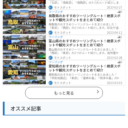
「北部」「南東部」「南西部」の3つのルート紹介しま
す。自然豊かな山と海だけでなく、歴史的価値のある建
モトスポット
2023-02-27
造物も多数あるので、飽きることなくツーリングを堪能
ツーリング
0
できます。バイクで広島県にツーリングに行く際は参考
鳥取県のおすすめツーリングルート！絶景スポ
にしてください。
ットや観光スポットをまとめて紹介
鳥取県のおすすめツーリングルートをまとめました！
「東部」「西部」の2つのルート紹介します。砂丘や温泉
地、歴史ある城跡など魅力溢れるスポットが多数あるの
モトスポット
2023-04-12
で楽しめます。バイクで鳥取県にツーリングに行く際は
ツーリング
1
参考にしてください。
富山県のおすすめツーリングルート！絶景スポ
ットや観光スポットをまとめて紹介
富山県のおすすめツーリングルートをまとめました！
「西部」「東部」の2つのルート紹介します。自然豊かな
山と海、温泉が充実しており、美術館などもあるので、
モトスポット
2023-02-28
自然を満喫するツーリングができます。バイクで富山県
ツーリング
0
にツーリングに行く際は参考にしてください。
愛知県のおすすめツーリングルート！絶景スポ
ットや観光スポットをまとめて紹介
愛知県のおすすめツーリングルートをまとめました！
「市街地周辺」「東部」「渥美半島」「知多半島」の4つ
のルート紹介します。名古屋周辺の栄えたスポットから
モトスポット
2023-03-03
山、海、美術館なども多数あり、自然・歴史・文化を満
喫するツーリングができます。バイクで愛知県にツーリ
ングに行く際は参考にしてください。
もっと見る
オススメ記事