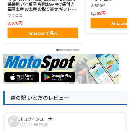
苺使用 パイ菓子 専用おみやげ袋付き
大邦物産
福岡土産 お土産 お取り寄せ ギフト 贈
1,505円
答用 お菓子 帰省土産 プレゼント ご挨
ラクココ
拶 ラクココ厳選
3,870円
Amazo
Amazonで見る
道の駅 いとだのレビュー
未ログインユーザー
2022-11-06 23:42