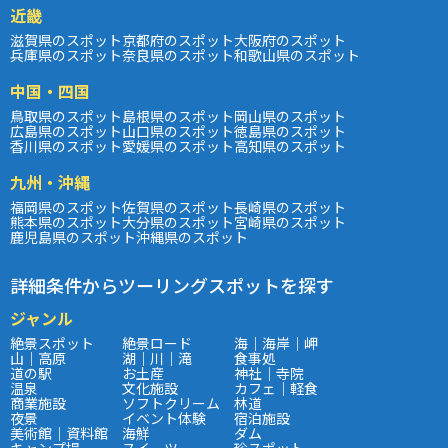
近畿
滋賀県のスポット
京都府のスポット
大阪府のスポット
兵庫県のスポット
奈良県のスポット
和歌山県のスポット
中国・四国
鳥取県のスポット
島根県のスポット
岡山県のスポット
広島県のスポット
山口県のスポット
徳島県のスポット
香川県のスポット
愛媛県のスポット
高知県のスポット
九州・沖縄
福岡県のスポット
佐賀県のスポット
長崎県のスポット
熊本県のスポット
大分県のスポット
宮崎県のスポット
鹿児島県のスポット
沖縄県のスポット
詳細条件からツーリングスポットを探す
ジャンル
絶景スポット
絶景ロード
海｜海岸｜岬
山｜高原
湖｜川｜滝
食事処
道の駅
お土産
神社｜寺院
温泉
文化施設
カフェ｜軽食
商業施設
ソフトクリーム
林道
夜景
イベント体験
宿泊施設
美術館｜資料館
海鮮
ダム
キャンプ場
スイーツ
珍スポット