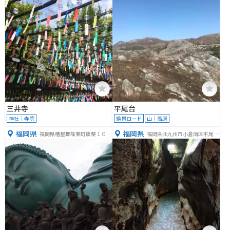
三井寺
平尾台
神社｜寺院
絶景ロード
山｜高原
福岡県
福岡県
福岡県糟屋郡篠栗町篠栗１０３
福岡県北九州市小倉南区平尾台
５
３丁目２−２−１