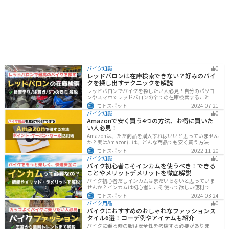
バイク知識
0
レッドバロンは在庫検索できない？好みのバイ
クを探し出すテクニックを解説
レッドバロンでバイクを探したい人必見！自分のパソコ
ンやスマホでレッドバロンの全ての在庫検索することは
不可能です。自分に合ったバイクを探すためには、店舗
モトスポット
2024-07-21
に行きイントラネットで探してもらう必要があります。
バイク知識
0
その際の注意点や自分に合ったバイクを見つけるテクニ
Amazonで安く買う4つの方法、お得に買いた
ックをまとめました。
い人必見！
Amazonは、ただ商品を購入すればいいと思っていません
か？実はAmazonには、どんな商品でも安く買う方法が存
在します。この記事では、Amazonでお得に買う方法を4
モトスポット
2022-11-20
つ紹介します！Amazonギフト券をやAmazonポイント、
バイク知識
1
Amazonプライム、タイムセールを活用して安くお得に買
バイク初心者こそインカムを使うべき！できる
いましょう。
ことやメリットデメリットを徹底解説
バイク初心者だしインカムはまだいらないと思っていま
せんか？インカムは初心者にこそ使って欲しい便利で安
全に運転するための機器です。インカムでできることや
モトスポット
2024-03-24
メリットデメリットなどまとめましたので、気になって
バイク用品
0
いる人はぜひ参考にしてください。
バイクにおすすめのおしゃれなファッションス
タイル6選！コーデ例やアイテムも紹介
バイクに乗る時の服は安全性を考慮する必要がありま