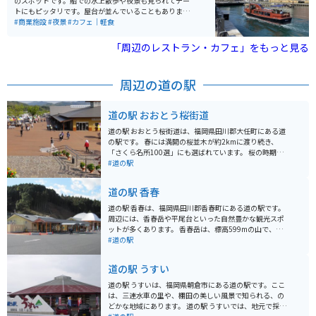
のスポットです。船での水上散歩や夜景も見られてデー
トにもピッタリです。屋台が並んでいることもありま
す。港としてはコンパクトにまとまっているので、気軽
#商業施設
#夜景
#カフェ｜軽食
に散策出来ます。
「周辺のレストラン・カフェ」をもっと見る
周辺の道の駅
道の駅 おおとう桜街道
道の駅 おおとう桜街道は、福岡県田川郡大任町にある道
の駅です。 春には満開の桜並木が約2kmに渡り続き、
「さくら名所100選」にも選ばれています。 桜の時期に
は多くの人で賑わい、屋台などもたくさん出店します。
#道の駅
特産品販売所では、地元の新鮮な野菜や果物、加工品な
どが販売されています。 レストランでは、地元の食材を
道の駅 香春
使った料理を楽しむことができます。 バイク駐車場も完
備されているので、ツーリングの休憩にも最適です。 道
道の駅 香春は、福岡県田川郡香春町にある道の駅です。
の駅 おおとう桜街道は、自然豊かで、地元の人々との触
周辺には、香春岳や平尾台といった自然豊かな観光スポ
れ合いも楽しめる場所です。 周辺には、温泉施設やキャ
ットが多くあります。 香春岳は、標高599mの山で、山
ンプ場などもあり、観光の拠点としてもおすすめです。
頂からは360度のパノラマが楽しめます。また、香春岳
#道の駅
中腹には、香春神社があり、パワースポットとしても知
られています。 平尾台は、日本三大カルストの一つに数
道の駅 うすい
えられる、広大なカルスト台地です。羊の群れのような
白い石灰岩が点在する風景は、一見の価値があります。
道の駅 うすいは、福岡県朝倉市にある道の駅です。ここ
ハイキングコースも整備されているので、自然を満喫で
は、三連水車の里や、棚田の美しい風景で知られる、の
きます。 道の駅 香春では、地元で採れた新鮮な野菜や果
どかな地域にあります。 道の駅 うすいでは、地元で採れ
物が販売されているほか、香春町の特産品である「かわ