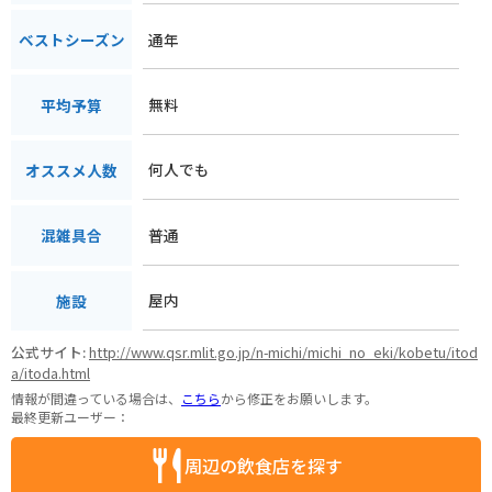
通年
ベストシーズン
無料
平均予算
何人でも
オススメ人数
普通
混雑具合
屋内
施設
公式サイト:
http://www.qsr.mlit.go.jp/n-michi/michi_no_eki/kobetu/itod
a/itoda.html
情報が間違っている場合は、
こちら
から修正をお願いします。
最終更新ユーザー：
周辺の飲食店を探す