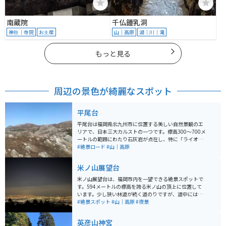
南蔵院
千仏鍾乳洞
神社｜寺院
お土産
山｜高原
湖｜川｜滝
もっと見る
周辺の景色が綺麗なスポット
平尾台
平尾台は福岡県北九州市に位置する美しい自然景観のエ
リアで、日本三大カルストの一つです。標高300〜700メ
ートルの範囲にわたり石灰岩が点在し、特に「ライオン
岩」「キス岩」などの変わった形の岩や石灰岩の中から
#絶景ロード
#山｜高原
出てきた「ど根性木」など、自然が生んだ珍しい風景に
出会えます​。平尾台はトレッキングコースとしても人気
米ノ山展望台
が高いです。 平尾台の特徴的な景観は、純白の石灰岩と
神秘的な鍾乳洞です。この地域には約200ヶ所の鍾乳洞
米ノ山展望台は、福岡市内を一望できる絶景スポットで
があり、その中でも自然のままの洞窟を探検するケイビ
す。594メートルの標高を誇る米ノ山の頂上に位置して
ングのメッカとして知られています。初心者でもケイビ
います。少し狭い林道が続く道のりですが、道中には
ング体験ができるガイドツアーがあり、ヘッドライトの
「若杉の湯」という温泉施設もあり、リフレッシュする
#絶景スポット
#山｜高原
#夜景
明かりだけを頼りに洞窟を進むアドベンチャー体験が楽
ことができます。 また、頂上付近にはキャンプ場もあ
しめます。 自然体験型公園「ソラランド平尾台」では、
り、平日でも多くの方々がキャンプを楽しんでいます。
英彦山神宮
キャンプやバンガロー、コテージなどの宿泊施設もあり
夜になると、福岡タワーや博多湾を一望する美しい夜景