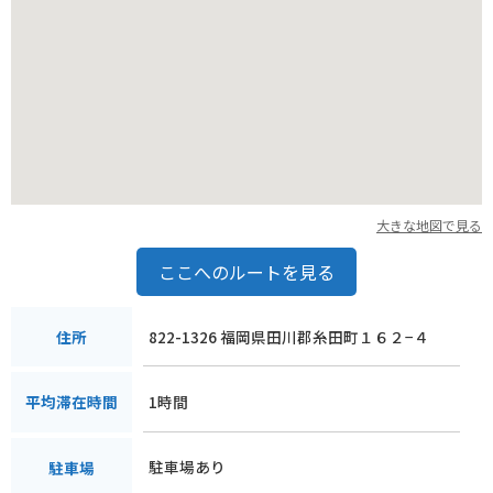
周辺には、二見ヶ浦や桜井二見ヶ浦など、景勝地としても知ら
れるスポットがあります。
大きな地図で見る
ここへのルートを見る
822-1326 福岡県田川郡糸田町１６２−４
住所
1時間
平均滞在時間
駐車場あり
駐車場