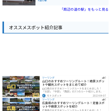
た新鮮な野菜や果物を買うことができます。特産品は、
#道の駅
らせんべい」も人気です。 バイクで訪れる場合、道の駅
ぶどう、梨、イチゴなどで、季節によっては、ぶどう狩
香春は駐車場も広く、休憩場所としても最適です。香春
りなどの体験も楽しめます。また、レストランでは、地
「周辺の道の駅」をもっと見る
岳や平尾台へのアクセスも良好です。
元の食材を使った郷土料理を味わうことができます。 バ
イクで訪れる際は、広々とした駐車場があるので安心で
す。道の駅 うすいは、周囲の山々を走るツーリングルー
トの休憩地点としても最適です。美しい景色を楽しみな
オススメスポット紹介記事
がら、地元の美味しいものを堪能してください。
ツーリング
0
山口のおすすめツーリングルート！絶景スポッ
トや観光スポットをまとめて紹介
山口県のおすすめツーリングルートをまとめました！
「北部」「中部」「西部」の3つのルート紹介します。美
しい海岸線や山々を楽しむことができます。バイクで山
モトスポット
2023-04-07
口県にツーリングに行く際は参考にしてください。
ツーリング
0
広島県のおすすめツーリングルート！定番スポ
ットや絶景スポットを紹介
広島県のおすすめツーリングルートをまとめました！