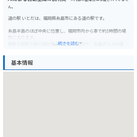
ん。
道の駅 いとだは、福岡県糸島市にある道の駅です。
糸島半島のほぼ中央に位置し、福岡市内から車で約1時間の場
所にあります。
...続きを読む
新鮮な野菜や魚介類が購入できる直売所や、糸島グルメが堪能
できるレストランが人気です。
レストランでは、糸島産の食材をふんだんに使った海鮮丼や、
基本情報
糸島牛のステーキなどがおすすめです。
また、道の駅 いとだは、バイクツーリングの休憩スポットとし
ても人気があります。
道の駅には、広い駐車場やトイレが完備されているので、ツー
リング中の休憩に最適です。
周辺には、美しい海岸線が続く糸島半島があるので、ツーリン
グの目的地にもおすすめです。
糸島は、海産物や農産物が豊富な地域です。
道の駅 いとだでは、新鮮な魚介類や野菜が購入できます。
また、糸島産の食材を使った加工品なども販売されています。