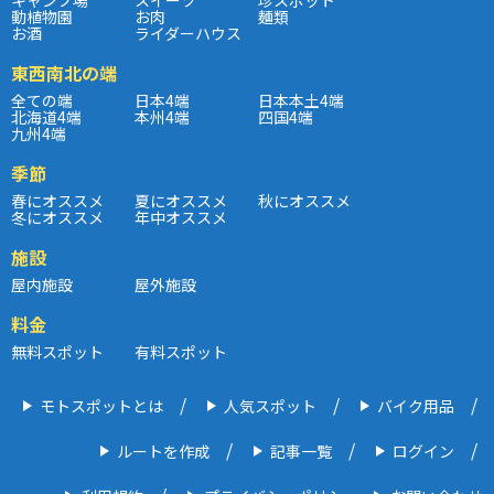
動植物園
お肉
麺類
お酒
ライダーハウス
東西南北の端
全ての端
日本4端
日本本土4端
北海道4端
本州4端
四国4端
九州4端
季節
春にオススメ
夏にオススメ
秋にオススメ
冬にオススメ
年中オススメ
施設
屋内施設
屋外施設
料金
無料スポット
有料スポット
モトスポットとは
人気スポット
バイク用品
ルートを作成
記事一覧
ログイン