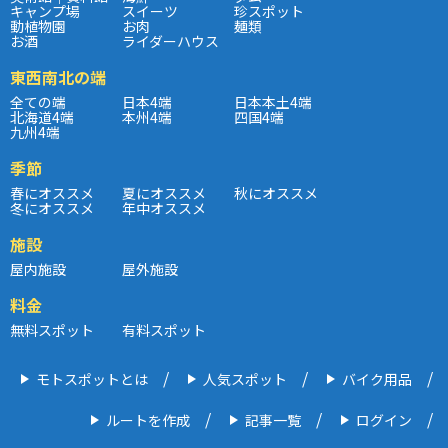
キャンプ場
スイーツ
珍スポット
動植物園
お肉
麺類
お酒
ライダーハウス
東西南北の端
全ての端
日本4端
日本本土4端
北海道4端
本州4端
四国4端
九州4端
季節
春にオススメ
夏にオススメ
秋にオススメ
冬にオススメ
年中オススメ
施設
屋内施設
屋外施設
料金
無料スポット
有料スポット
モトスポットとは
人気スポット
バイク用品
ルートを作成
記事一覧
ログイン