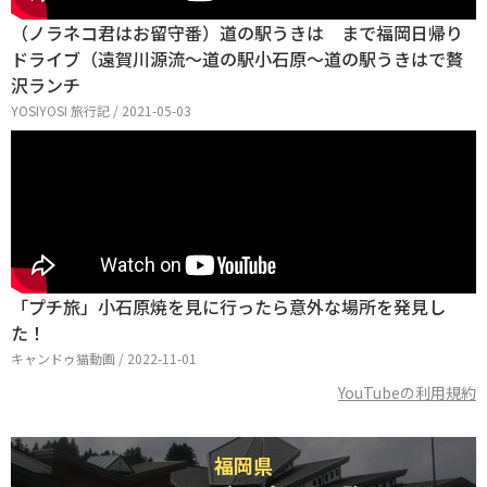
（ノラネコ君はお留守番）道の駅うきは まで福岡日帰り
ドライブ（遠賀川源流～道の駅小石原～道の駅うきはで贅
沢ランチ
YOSIYOSI 旅行記 / 2021-05-03
「プチ旅」小石原焼を見に行ったら意外な場所を発見し
た！
キャンドゥ猫動画 / 2022-11-01
YouTubeの利用規約
福岡県