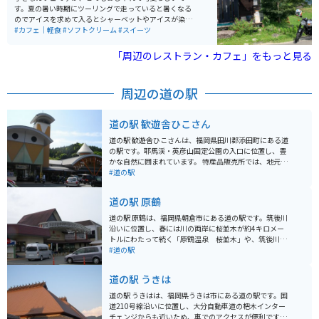
クでのアクセスも便利です。「メタセコイア」の林木に
す。夏の暑い時期にツーリングで走っていると暑くなる
囲まれており、公園等もあるのでツーリング以外でも家
のでアイスを求めて入るとシャーベットやアイスが染み
族等で遊びにいくのにも適しています。
渡ります。お店の雰囲気もいいので、ぜひ立ち寄ってみ
#カフェ｜軽食
#ソフトクリーム
#スイーツ
てください。
「周辺のレストラン・カフェ」をもっと見る
周辺の道の駅
道の駅 歓遊舎ひこさん
道の駅 歓遊舎ひこさんは、福岡県田川郡添田町にある道
の駅です。耶馬渓・英彦山国定公園の入口に位置し、豊
かな自然に囲まれています。 特産品販売所では、地元で
採れた新鮮な野菜や果物、手作りの加工品などが販売さ
#道の駅
れています。レストランでは、地元産の食材を使った料
理を楽しむことができます。また、観光案内所では、周
道の駅 原鶴
辺の観光スポットやイベント情報を入手することができ
ます。 バイクで訪れる場合、道の駅には広い駐車場が完
道の駅 原鶴は、福岡県朝倉市にある道の駅です。筑後川
備されているので安心です。耶馬渓周辺は、四季折々の
沿いに位置し、春には川の両岸に桜並木が約4キロメー
美しい景色を楽しめるワインディングロードが続く人気
トルにわたって続く「原鶴温泉 桜並木」や、筑後川の
のツーリングスポットです。道の駅 歓遊舎ひこさんは、
雄大な流れを背景にそびえる奇岩「立羽田の景」など、
#道の駅
休憩場所としても最適です。 周辺には、英彦山神宮や英
自然豊かな景観を楽しむことができます。 道の駅には、
彦山温泉などの観光スポットがあります。英彦山神宮
地元の農産物直売所やレストランがあり、新鮮な野菜や
道の駅 うきは
は、1300年以上の歴史を持つ神社で、パワースポットと
果物、地元産の食材を使った料理を楽しむことができま
しても知られています。英彦山温泉は、神経痛や筋肉痛
す。特におすすめは、地元産のブランド豚「はかた地ど
道の駅 うきはは、福岡県うきは市にある道の駅です。国
などに効能があると言われている温泉です。
り」を使った料理です。 バイクで訪れる場合は、道の駅
道210号線沿いに位置し、大分自動車道の杷木インター
の駐車場にバイク専用の駐車スペースがあります。ま
チェンジからも近いため、車でのアクセスが便利です。