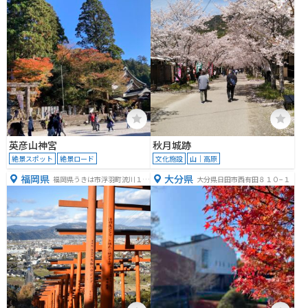
英彦山神宮
秋月城跡
絶景スポット
絶景ロード
文化施設
山｜高原
福岡県
大分県
福岡県うきは市浮羽町流川１５
大分県日田市西有田８１０−１
１３−９