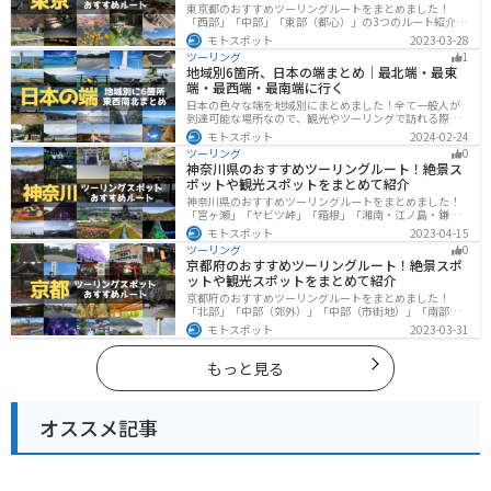
東京都のおすすめツーリングルートをまとめました！
「西部」「中部」「東部（都心）」の3つのルート紹介し
ます。西に行けば奥多摩の自然、東に行けば都心スポッ
モトスポット
2023-03-28
トと、自然も街も楽しめるスポットが多数あります。バ
ツーリング
1
イクで東京都にツーリングに行く際は参考にしてくださ
地域別6箇所、日本の端まとめ｜最北端・最東
い。
端・最西端・最南端に行く
日本の色々な端を地域別にまとめました！全て一般人が
到達可能な場所なので、観光やツーリングで訪れる際の
参考にしてください。
モトスポット
2024-02-24
ツーリング
0
神奈川県のおすすめツーリングルート！絶景ス
ポットや観光スポットをまとめて紹介
神奈川県のおすすめツーリングルートをまとめました！
「宮ヶ瀬」「ヤビツ峠」「箱根」「湘南・江ノ島・鎌
倉」「三浦」「みなとみらい」の6つのルート紹介しま
モトスポット
2023-04-15
す。自然豊かなスポット、歴史ある観光名所、都市部で
ツーリング
0
楽しめるツーリングスポットまで多数あります。バイク
京都府のおすすめツーリングルート！絶景スポ
で神奈川県にツーリングに行く際は参考にしてくださ
ットや観光スポットをまとめて紹介
い。
京都府のおすすめツーリングルートをまとめました！
「北部」「中部（郊外）」「中部（市街地）」「南部」
の4つのルート紹介します。古い町並みや神社仏閣、自然
モトスポット
2023-03-31
に囲まれた風光明媚なスポットが数多く存在し、様々な
楽しみ方ができます。バイクで京都府にツーリングに行
く際は参考にしてください。
もっと見る
オススメ記事