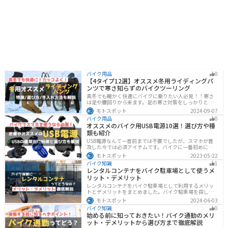
バイク用品
0
【4タイプ12選】オススメ冬用ライディングパ
ンツで寒さ知らずのバイクツーリング
真冬でも暖かく快適にバイクに乗りたい人必見！！寒さ
は足や腰回りから来ます。足の寒さ対策をしっかりとす
ることで、体全体の寒さを防ぎ快適なバイクツーリング
モトスポット
2024-09-07
を楽しむことができます。この記事では、4つのタイプ別
バイク用品
0
に真冬でも使えるライディングパンツを12選紹介しま
オススメのバイク用USB電源10選！選び方や種
す！
類も紹介
USB電源なんて一昔前までは不要でしたが、スマホが普
及した今では必須アイテムです。バイクに一番初めにつ
けたいグッズです。この記事では、そんなバイク用USB電
モトスポット
2023-05-22
源の種類や選び方、オススメ商品を厳選して紹介します
バイク知識
1
ので、ぜひ参考にしてください。
レンタルコンテナをバイク駐車場として使うメ
リット・デメリット
レンタルコンテナをバイク駐車場として利用するメリッ
トとデメリットをまとめました。バイク駐車場を探して
いるなら、最強のセキュリティでバイクの劣化も防げる
モトスポット
2024-06-03
レンタルコンテナを検討してみませんか？キャンペーン
バイク知識
0
を利用することで格安で利用できます。
始める前に知っておきたい！バイク通勤のメリ
ット・デメリットから選び方まで徹底解説