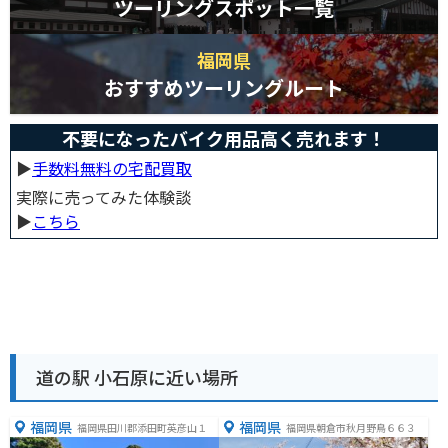
ツーリングスポット一覧
福岡県
おすすめツーリングルート
不要になったバイク用品高く売れます！
▶︎
手数料無料の宅配買取
実際に売ってみた体験談
▶︎
こちら
道の駅 小石原に近い場所
福岡県
福岡県
福岡県田川郡添田町英彦山１
福岡県朝倉市秋月野鳥６６３