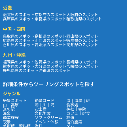
近畿
滋賀県のスポット
京都府のスポット
大阪府のスポット
兵庫県のスポット
奈良県のスポット
和歌山県のスポット
中国・四国
鳥取県のスポット
島根県のスポット
岡山県のスポット
広島県のスポット
山口県のスポット
徳島県のスポット
香川県のスポット
愛媛県のスポット
高知県のスポット
九州・沖縄
福岡県のスポット
佐賀県のスポット
長崎県のスポット
熊本県のスポット
大分県のスポット
宮崎県のスポット
鹿児島県のスポット
沖縄県のスポット
詳細条件からツーリングスポットを探す
ジャンル
絶景スポット
絶景ロード
海｜海岸｜岬
山｜高原
湖｜川｜滝
食事処
道の駅
お土産
神社｜寺院
温泉
文化施設
カフェ｜軽食
商業施設
ソフトクリーム
林道
夜景
イベント体験
宿泊施設
美術館｜資料館
海鮮
ダム