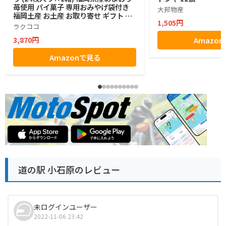
苺使用 パイ菓子 専用おみやげ袋付き
大邦物産
福岡土産 お土産 お取り寄せ ギフト 贈
1,505円
答用 お菓子 帰省土産 プレゼント ご挨
ラクココ
拶 ラクココ厳選
3,870円
Amazo
Amazonで見る
道の駅 小石原のレビュー
未ログインユーザー
2022-11-06 23:42