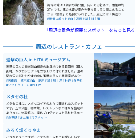
調音の滝は「調音の滝公園」内にある名瀑で、落差は約
27mです。滝の水音が音色を奏でるように聞こえること
から「調音」と名付けられました。周辺には「魚返りの
滝」や「斧淵の滝」もあり、総称して「巨瀬の三滝」と
#絶景スポット
#山｜高原
#湖｜川｜滝
呼ばれています。春の新緑や秋の紅葉といった四季折々
の自然がとても綺麗で、滝の涼やかな水音には癒されま
「周辺の景色が綺麗なスポット」をもっと見る
す。夏の流水プールや地元特産品店などがあるこの公園
は、涼を求めるのに最適なスポットです。県道から車で1
5分程度山道を走った所にあるので、うきは市の観光、
周辺のレストラン・カフェ
日田市観光の寄り道などで行くのもオススメです。
進撃の巨人 in HITA ミュージアム
進撃の巨人の作者諫山創氏の出身地である日田市（旧大
山町）がプロジェクトを立ち上げて作られました。道の
駅水辺の郷おおやまの中に進撃の巨人の展示室があり、
無料で閲覧できます。地元の物産品、食事処もあります
#美術館｜資料館
#山｜高原
#湖｜川｜滝
#林道
#食事処
が、作者が働いていた「想夫恋」という焼きそば屋があ
#ソフトクリーム
#お土産
ります。日田市の名物なので是非食べてみてください。
メタセの杜
メタセの杜は、メタセコイアの木々に囲まれたスポット
です。芝生公園、物産館、レストランなど様々な施設が
あります。物産館は、南仏プロヴァンスを思わせる赤レ
ンガと白を基調とした外観が特徴で、地元で収穫された
#食事処
#お土産
#珍スポット
新鮮な野菜や果物、お米、魚介類といった多種多様な加
工品を販売しています。また、お弁当やパンなどの美味
みるく畑くりやま
しい食事も楽しむことができます。 戦闘機や練習機等も
展示してあります。大型駐車場が完備されており、バイ
小さなカフェですが、とてもおしゃれで可愛らしいで