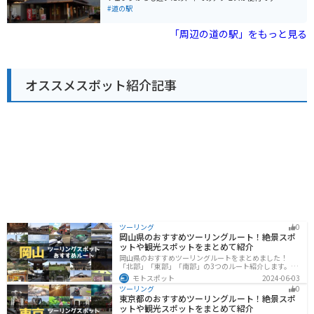
た、周辺には、耶馬溪や英彦山など、ツーリングに最適
道の駅 うきはは、地元の農産物直売所が充実しており、
#道の駅
なスポットが数多くあります。道の駅 原鶴は、自然豊か
新鮮な野菜や果物を購入できます。特に、うきは市はフ
な景色を楽しみながら、地元の美味しいものを堪能でき
ルーツの里として知られており、季節によっては、いち
「周辺の道の駅」をもっと見る
る、おすすめの道の駅です。
ご狩りやぶどう狩りを楽しむこともできます。また、レ
ストランでは、地元の食材を使った料理が味わえます。
バイクで訪れる場合、道の駅 うきはは駐車場も広く、休
憩場所としても最適です。周辺には、耳納スカイライン
オススメスポット紹介記事
や耶馬溪など、ツーリングに最適なスポットが点在して
います。道の駅 うきはを拠点に、自然豊かなうきは市を
満喫してみてはいかがでしょうか。
ツーリング
0
岡山県のおすすめツーリングルート！絶景スポ
ットや観光スポットをまとめて紹介
岡山県のおすすめツーリングルートをまとめました！
「北部」「東部」「南部」の3つのルート紹介します。岡
山市や倉敷市など、歴史ある街並みも魅力的で、バイク
モトスポット
2024-06-03
ツーリングに最適なスポットが多数あります。バイクで
ツーリング
0
岡山県にツーリングに行く際は参考にしてください。
東京都のおすすめツーリングルート！絶景スポ
ットや観光スポットをまとめて紹介