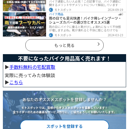
バイク通勤したい人必見！この記事では、バイク通勤に
関するメリットやデメリットについて解説しています。
実は通勤時間を短縮できるメリットがありますが、会社
モトスポット
2024-09-19
によっては許可されない場合もあるので、事前に確認が
バイク用品
0
必要です。この記事を読めばバイク通勤の始め方がわか
雨の日でも足元快適！バイク用レインブーツ・
ります。
シューズカバーの選び方とオススメ5選
雨の日にバイクに乗ると靴がびしょ濡れになって不快感
が増しますよね。靴が濡れると不快に感じるだけでなく
操作性にも影響が出るので事故の原因にもなります。ブ
モトスポット
2024-03-23
ーツカバーを使うことで靴を雨や汚れから防ぐことがで
きます。防風効果もあるので寒さ対策にもなります。
もっと見る
不要になったバイク用品高く売れます！
▶︎
手数料無料の宅配買取
実際に売ってみた体験談
▶︎
こちら
あなたのオススメスポットを登録しませんか？
モトスポットでは、皆様からオススメスポットを募集しています！
全ライダーのための最高なサービス作りに、ご協力よろしくお願いいたします。
スポットを登録する