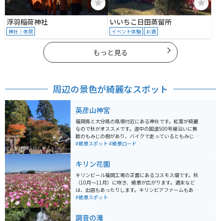
浮羽稲荷神社
いいちこ日田蒸留所
神社｜寺院
イベント体験
お酒
もっと見る
周辺の景色が綺麗なスポット
英彦山神宮
福岡県と大分県の県境付近にある神社です。紅葉が綺麗
なので秋がオススメです。道中の国道500号線沿いに無
数のもみじの樹があり、バイクで走っているともみじの
ゲートの中を通行しているようで車では味わえない壮大
#絶景スポット
#絶景ロード
な景色を体感することができます。神社に行くには駐車
場の脇に止めて徒歩で上に登る必要がありますが、一面
キリン花園
もみじの世界が広がっていて日々の喧騒を忘れることが
できます。
キリンビール福岡工場の正面にあるコスモス畑です。秋
（10月〜11月）に咲き、絶景が広がります。週末など
は、出店もあったりします。キリンビアファームもあ
り、飲食することも可能です。予約は必要ですが、キリ
#絶景スポット
ンビール工場の見学もできます。工場の最後にはアルコ
ールとソフトドリンクの試飲もあります。
調音の滝