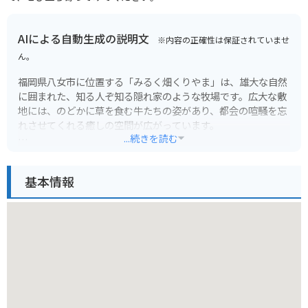
AIによる自動生成の説明文
※内容の正確性は保証されていませ
ん。
福岡県八女市に位置する「みるく畑くりやま」は、雄大な自然
に囲まれた、知る人ぞ知る隠れ家のような牧場です。広大な敷
地には、のどかに草を食む牛たちの姿があり、都会の喧騒を忘
れさせてくれる癒しの空間が広がっています。
...続きを読む
みるく畑くりやまの最大の魅力は、なんといっても新鮮な牛乳
を使った自家製乳製品です。搾りたての牛乳はもちろん、濃厚
基本情報
でコクのあるソフトクリームや、素材の味を活かしたヨーグル
ト、チーズなどは絶品。訪れた際にはぜひ味わっていただきた
い逸品です。
バイクでのツーリングにも最適なロケーションです。見晴らし
の良い丘陵地帯を走り抜け、緑豊かな自然を満喫しながらアク
セスできます。広々とした駐車場も完備されているので、バイ
クを停める心配もありません。休憩がてら立ち寄って、美味し
いソフトクリームでリフレッシュするのもおすすめです。