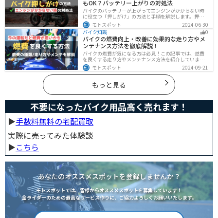
もOK？バッテリー上がりの対処法
バイクのバッテリーが上がってエンジンがかからない時
に役立つ「押しがけ」の方法と手順を解説します。押し
がけができるバイクとできないバイクがあるので、自分
モトスポット
2024-06-30
のバイクができるのか確認しておきましょう。
バイク知識
0
バイクの燃費向上・改善に効果的な走り方やメ
ンテナンス方法を徹底解説！
バイクの燃費が気になる方は必見！この記事では、燃費
を良くする走り方やメンテナンス方法を紹介していま
す。実は、車体そのものや荷物を軽くすることで、燃費
モトスポット
2024-09-21
の向上が可能です。この記事を読めば、燃費を改善する
具体的な方法がわかります。
もっと見る
不要になったバイク用品高く売れます！
▶︎
手数料無料の宅配買取
実際に売ってみた体験談
▶︎
こちら
あなたのオススメスポットを登録しませんか？
モトスポットでは、皆様からオススメスポットを募集しています！
全ライダーのための最高なサービス作りに、ご協力よろしくお願いいたします。