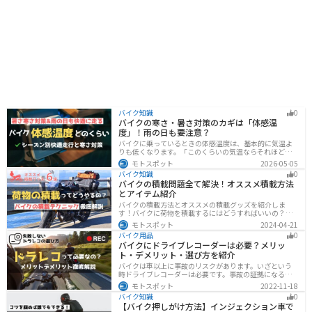
バイク知識
0
バイクの寒さ・暑さ対策のカギは「体感温
度」！雨の日も要注意？
バイクに乗っているときの体感温度は、基本的に気温よ
りも低くなります。「このくらいの気温ならそれほど寒
くないだろう」そう考えて通常の装備でバイクに乗った
モトスポット
2026-05-05
ら大変な目に遭った・・・そんな経験のあるライダーも
バイク知識
0
多いのではないでしょうか。今回はバイク走行中の体感
バイクの積載問題全て解決！オススメ積載方法
温度についてご紹介します。体感温度を考慮した快適走
とアイテム紹介
行のポイントもまとめました。季節や天候を問わずバイ
クに乗る！そんなライダーの方はぜひ参考にしてみてく
バイクの積載方法とオススメの積載グッズを紹介しま
ださい。[phtml blog-first-h2-module]バイク走行時の体
す！バイクに荷物を積載するにはどうすればいいの？と
感温度は気温より低め？バイク走行時の体感温度は気温
いう疑問はこれで解決！通勤や日帰りツーリング、キャ
モトスポット
2024-04-21
と同じではありません。なぜ
ンプツーリングなど用途別にオススメの積載方法を解説
バイク用品
0
します！オススメの積載アイテムも紹介するので、バイ
バイクにドライブレコーダーは必要？メリッ
クの積載に悩んでいる方は参考にしてください。
ト・デメリット・選び方を紹介
バイクは車以上に事故のリスクがあります。いざという
時ドライブレコーダーは必要です。事故の証拠になるの
はもちろん、ツーリングの記録など多数のメリットがあ
モトスポット
2022-11-18
ります。ドライブレコーダーのメリットデメリット、選
バイク知識
0
び方についてまとめました。付けようか悩んでいる人は
【バイク押しがけ方法】インジェクション車で
参考にしてください。