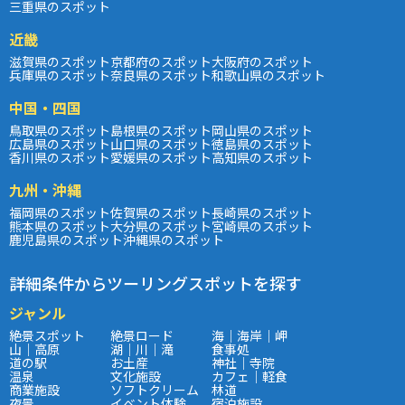
三重県のスポット
近畿
滋賀県のスポット
京都府のスポット
大阪府のスポット
兵庫県のスポット
奈良県のスポット
和歌山県のスポット
中国・四国
鳥取県のスポット
島根県のスポット
岡山県のスポット
広島県のスポット
山口県のスポット
徳島県のスポット
香川県のスポット
愛媛県のスポット
高知県のスポット
九州・沖縄
福岡県のスポット
佐賀県のスポット
長崎県のスポット
熊本県のスポット
大分県のスポット
宮崎県のスポット
鹿児島県のスポット
沖縄県のスポット
詳細条件からツーリングスポットを探す
ジャンル
絶景スポット
絶景ロード
海｜海岸｜岬
山｜高原
湖｜川｜滝
食事処
道の駅
お土産
神社｜寺院
温泉
文化施設
カフェ｜軽食
商業施設
ソフトクリーム
林道
夜景
イベント体験
宿泊施設