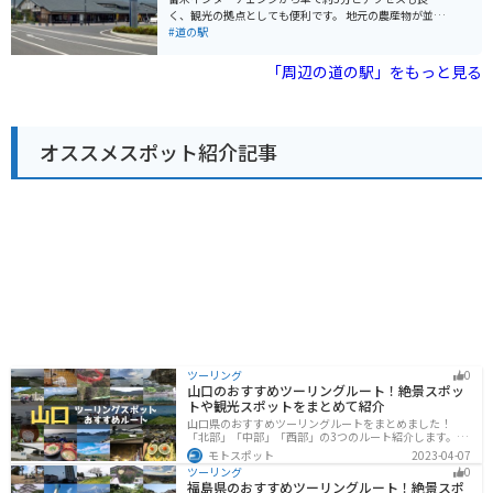
が完備されているので安心です。ツーリングの休憩場所
く、観光の拠点としても便利です。 地元の農産物が並ぶ
として利用するのも良いでしょう。道の駅から菊池渓谷
直売所や、久留米ラーメンなどご当地グルメが堪能でき
#道の駅
や平山温泉などの観光スポットへのアクセスも良好なの
る飲食店、お土産コーナーなどがあります。特に人気な
で、観光拠点としても便利です。
のは、久留米市が日本一の生産量を誇る「久留米絣」を
「周辺の道の駅」をもっと見る
使った製品です。 バイクで訪れる場合は、広い駐車場が
あるので安心です。道の駅 くるめは、広々とした敷地で
休憩しやすく、ツーリング中のライダーにとっても優し
いスポットと言えるでしょう。 周辺には、耳納連山の豊
オススメスポット紹介記事
かな自然が広がっており、自然を感じながらツーリング
を楽しむことができます。また、久留米市は、ブリヂス
トンの創業地としても知られており、タイヤの歴史を学
べる「ブリヂストン美術館」もおすすめです。
ツーリング
0
山口のおすすめツーリングルート！絶景スポッ
トや観光スポットをまとめて紹介
山口県のおすすめツーリングルートをまとめました！
「北部」「中部」「西部」の3つのルート紹介します。美
しい海岸線や山々を楽しむことができます。バイクで山
モトスポット
2023-04-07
口県にツーリングに行く際は参考にしてください。
ツーリング
0
福島県のおすすめツーリングルート！絶景スポ