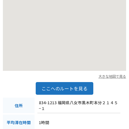
また、周辺には八女茶で有名な八女市ならではの茶畑や、歴史
的な街並みが残る黒木町など、観光スポットも点在していま
す。みるく畑くりやまで美味しい乳製品を堪能した後は、これ
らの観光地を巡るのも良いでしょう。地域の特産品である八女
茶を使ったスイーツなども楽しめます。
みるく畑くりやまは、自然、グルメ、そしてバイクでの快適な
ツーリングが楽しめる、魅力あふれるスポットです。日々の疲
れを癒しに、ぜひ一度訪れてみてはいかがでしょうか。
大きな地図で見る
ここへのルートを見る
834-1213 福岡県八女市黒木町本分２１４５
住所
−１
1時間
平均滞在時間