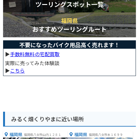
ツーリングスポット一覧
福岡県
おすすめツーリングルート
不要になったバイク用品高く売れます！
▶︎
手数料無料の宅配買取
実際に売ってみた体験談
▶︎
こちら
みるく畑くりやまに近い場所
福岡県
福岡県
福岡県八女市山内１２８１
福岡県八女市本１６９９