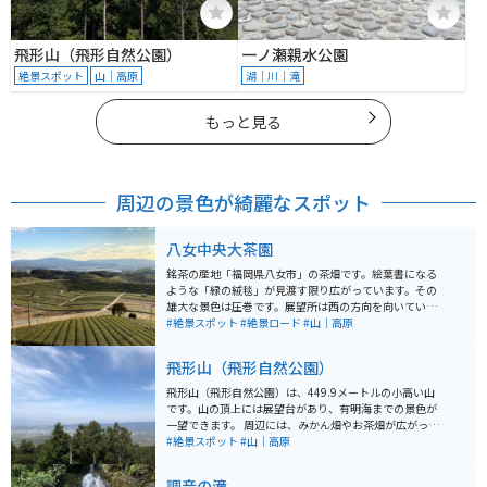
飛形山（飛形自然公園）
一ノ瀬親水公園
絶景スポット
山｜高原
湖｜川｜滝
もっと見る
周辺の景色が綺麗なスポット
八女中央大茶園
銘茶の産地「福岡県八女市」の茶畑です。絵葉書になる
ような「緑の絨毯」が見渡す限り広がっています。その
雄大な景色は圧巻です。展望所は西の方向を向いている
ので、日が暮れていく様子が見える夕方がオススメで
#絶景スポット
#絶景ロード
#山｜高原
す。晴れた日には有明海や島原半島が見えます。
飛形山（飛形自然公園）
飛形山（飛形自然公園）は、449.9メートルの小高い山
です。山の頂上には展望台があり、有明海までの景色が
一望できます。 周辺には、みかん畑やお茶畑が広がって
おり、さらにその奥に八女市や久留米市の市街地が広が
#絶景スポット
#山｜高原
ります。 観光客もほどんどいなくて静かな場所ですが、
春・秋の時期には地元の小学生たちの鍛錬遠足として使
調音の滝