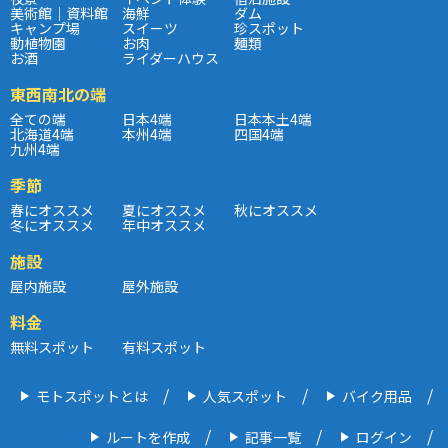
美術館｜資料館
海鮮
ダム
キャンプ場
スイーツ
珍スポット
動植物園
お肉
麺類
お酒
ライダーハウス
東西南北の端
全ての端
日本4端
日本本土4端
北海道4端
本州4端
四国4端
九州4端
季節
春にオススメ
夏にオススメ
秋にオススメ
冬にオススメ
年中オススメ
施設
屋内施設
屋外施設
料金
無料スポット
有料スポット
モトスポットとは
人気スポット
バイク用品
ルートを作成
記事一覧
ログイン