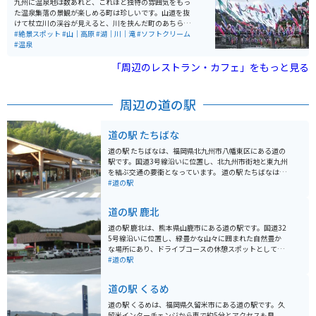
九州に温泉地は数あれど、これほど独特の雰囲気をもっ
た温泉集落の景観が楽しめる町は珍しいです。山道を抜
けて杖立川の渓谷が見えると、川を挟んだ町のあちらこ
ちらからのぼり立つ湯けむり。美しい川のせせらぎが旅
#絶景スポット
#山｜高原
#湖｜川｜滝
#ソフトクリーム
情をかきたてます。はるか昔から泉質の良さが評判とな
#温泉
り「湯治の街」として愛され、昭和のはじめには「九州
の奥座敷」として歓楽街としての賑わいを見せていまし
「周辺のレストラン・カフェ」をもっと見る
た。
周辺の道の駅
道の駅 たちばな
道の駅 たちばなは、福岡県北九州市八幡東区にある道の
駅です。国道3号線沿いに位置し、北九州市街地と東九州
を結ぶ交通の要衝となっています。 道の駅 たちばなは、
地元の農産物直売所が人気です。新鮮な野菜や果物が販
#道の駅
売されており、特にイチゴやブドウは旬の時期になると
多くの人で賑わいます。また、レストランでは、地元の
道の駅 鹿北
食材を使った料理を楽しむことができます。おすすめ
は、北九州市の郷土料理である「焼きうどん」です。 バ
道の駅 鹿北は、熊本県山鹿市にある道の駅です。国道32
イクに乗っている方は、道の駅 たちばなを拠点に、周辺
5号線沿いに位置し、緑豊かな山々に囲まれた自然豊か
のツーリングを楽しむことができます。北九州市街地ま
な場所にあり、ドライブコースの休憩スポットとして人
では約30分、皿倉山までは約1時間、河内藤園までは約1
気です。 地元で採れた新鮮な野菜や果物が販売されてい
#道の駅
時間30分と、観光スポットへのアクセスも良好です。道
る直売所があり、特産品である鹿北茶や、山鹿市の伝統
の駅には、バイクスタンドや休憩スペースも用意されて
工芸品である山鹿灯籠なども購入できます。 レストラン
道の駅 くるめ
いるので、ツーリングの休憩場所としても最適です。
では、地元の食材を使った料理を楽しむことができ、特
に山鹿ラーメンやだご汁などの郷土料理がおすすめで
道の駅 くるめは、福岡県久留米市にある道の駅です。久
す。 バイクで訪れる場合、道の駅には広々とした駐車場
留米インターチェンジから車で約5分とアクセスも良