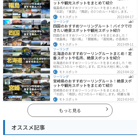
ットや観光スポットをまとめて紹介
福島県のおすすめツーリングルートをまとめました！
「北部」「東部」「西部」の3つのルート紹介します。内
陸部には山々が連なり、海岸線は太平洋に面してるので
モトスポット
2023-04-17
観光スポットが多数あります。バイクで福島県にツーリ
ツーリング
0
ングに行く際は参考にしてください。
四国のおすすめツーリングルート！バイクで行
きたい絶景スポットや観光スポット紹介
四国のおすすめツーリングスポットをまとめました！
「徳島県」「香川県」「愛媛県」「高知県」の各県の観
光地紹介します。自然豊かな山々や湖、温泉地が点在
モトスポット
2023-09-11
し、四季折々の景色を楽しめるスポットが多数ありま
ツーリング
1
す。バイクで四国にツーリングに行く際は参考にしてく
北海道のおすすめツーリングルートまとめ！定
ださい。
番スポットや名所、絶景スポットを紹介
北海道のおすすめツーリングルートをまとめました！地
域別に13のルート紹介します。広大な大地と美しい自然
が広がり、四季折々の魅力を楽しめる観光スポットが数
モトスポット
2023-04-22
多くあります。バイクで北海道にツーリングに行く際は
ツーリング
0
参考にしてください。
宮崎県のおすすめツーリングルート！絶景スポ
ットや観光スポットをまとめて紹介
宮崎県のおすすめツーリングルートをまとめました！
「北部」「南部」の2つのルート紹介します。綺麗な海岸
線が特徴的な海・自然豊かな山・趣のある神社を満喫す
モトスポット
2023-03-03
るツーリングができます。バイクで宮崎県にツーリング
に行く際は参考にしてください。
もっと見る
オススメ記事