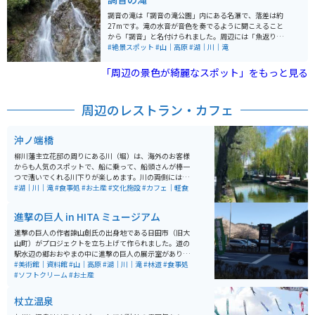
われている場所なので、時折賑わいを見せています。 周
辺に飲食店がほとんどないので、飲み物や軽食を持参し
調音の滝は「調音の滝公園」内にある名瀑で、落差は約
ていくのがおすすめです。のどかな景色を一望しながら
27mです。滝の水音が音色を奏でるように聞こえること
休憩することができます。
から「調音」と名付けられました。周辺には「魚返りの
滝」や「斧淵の滝」もあり、総称して「巨瀬の三滝」と
#絶景スポット
#山｜高原
#湖｜川｜滝
呼ばれています。春の新緑や秋の紅葉といった四季折々
の自然がとても綺麗で、滝の涼やかな水音には癒されま
「周辺の景色が綺麗なスポット」をもっと見る
す。夏の流水プールや地元特産品店などがあるこの公園
は、涼を求めるのに最適なスポットです。県道から車で1
5分程度山道を走った所にあるので、うきは市の観光、
周辺のレストラン・カフェ
日田市観光の寄り道などで行くのもオススメです。
沖ノ端橋
柳川藩主立花邸の周りにある川（堀）は、海外のお客様
からも人気のスポットで、船に乗って、船頭さんが棒一
つで漕いでくれる川下りが楽しめます。川の両側には柳
の木がズラッと立ち並んでおり、風に揺れる柳と川下り
#湖｜川｜滝
#食事処
#お土産
#文化施設
#カフェ｜軽食
の船がとても絵になります。
進撃の巨人 in HITA ミュージアム
進撃の巨人の作者諫山創氏の出身地である日田市（旧大
山町）がプロジェクトを立ち上げて作られました。道の
駅水辺の郷おおやまの中に進撃の巨人の展示室があり、
無料で閲覧できます。地元の物産品、食事処もあります
#美術館｜資料館
#山｜高原
#湖｜川｜滝
#林道
#食事処
が、作者が働いていた「想夫恋」という焼きそば屋があ
#ソフトクリーム
#お土産
ります。日田市の名物なので是非食べてみてください。
杖立温泉