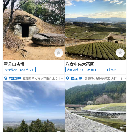
童男山古墳
八女中央大茶園
文化施設
珍スポット
絶景スポット
絶景ロード
山｜高原
福岡県
福岡県
福岡県八女市立花町白木２１７
福岡県久留米市高良内町１４３
３
９−１７