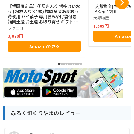
【福岡限定品】伊都きんぐ 博多ぱいお
[大邦物産] 福岡の恋
う (24枚入り×1箱) 福岡県産あまおう
ドシャ 12個
苺使用 パイ菓子 専用おみやげ袋付き
大邦物産
福岡土産 お土産 お取り寄せ ギフト 贈
1,505円
答用 お菓子 帰省土産 プレゼント ご挨
ラクココ
拶 ラクココ厳選
3,870円
Amazo
Amazonで見る
みるく畑くりやまのレビュー