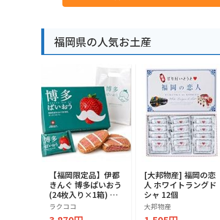
福岡県の人気お土産
【福岡限定品】伊都
[大邦物産] 福岡の恋
きんぐ 博多ぱいおう
人 ホワイトラングド
(24枚入り×1箱) 福
シャ 12個
岡県産あまおう苺使
ラクココ
大邦物産
用 パイ菓子 専用お