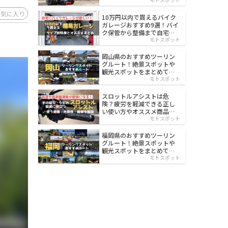
イルド
お気に入り
10万円以内で買えるバイク
ガレージおすすめ9選！バイ
ク保管から整備まで自宅で
楽々
モトスポット
岡山県のおすすめツーリン
グルート！絶景スポットや
観光スポットをまとめて紹
介
モトスポット
スロットルアシストは危
険？疲労を軽減できる正し
い使い方やオススメ商品を
紹介
モトスポット
福岡県のおすすめツーリン
グルート！絶景スポットや
観光スポットをまとめて紹
介
モトスポット