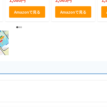
1,080円
2,065円
1,
ト ばらまき お祝い
お礼 職場 お土産 手
土産 差し入れ 退職
Amazonで見る
Amazonで見る
焼き菓子 お取り寄せ
福岡 有名 千鳥屋