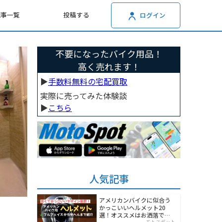
記事一覧
投稿する
ログイン
不要になったバイク用品！
高く売れます！
▶︎
手数料無料の宅配買取
実際に売ってみた体験談
▶︎
こちら
人気記事
アメリカンバイクに似合う
かっこいいヘルメット20
選！オススメはお洒落でワ
モトスポット