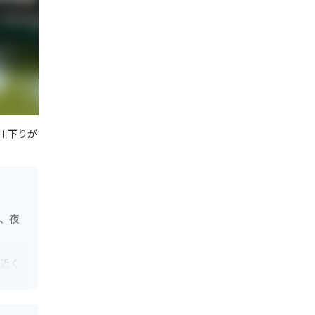
川下りが
と、夜
の近く
いて渡