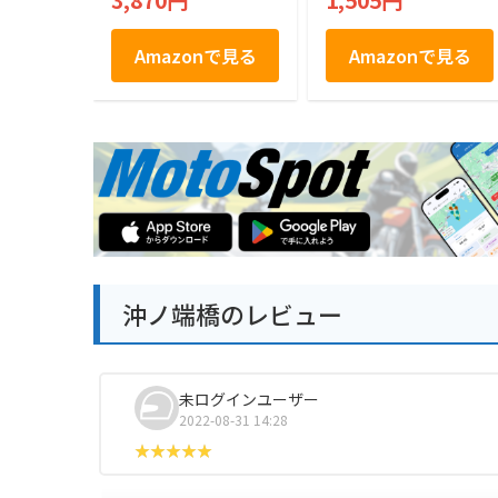
3,870円
1,505円
みやげ袋付き 福岡土
産 お土産 お取り寄
せ ギフト 贈答用 お
Amazonで見る
Amazonで見る
菓子 帰省土産 プレ
ゼント ご挨拶 ラク
ココ厳選
沖ノ端橋のレビュー
未ログインユーザー
2022-08-31 14:28