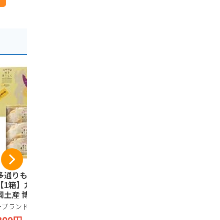
多通りもん 6個入
ふくや めんたいポテ
大邦物産 
【1箱】九州銘菓
トチップス 3本セッ
グドシャ 1
岡土産 博多西洋和
ト 博多 九州 お土産
大邦物産
子
ポテトチップス おや
ーブランド品
ふくや
875円
つ おつまみ ブルボ