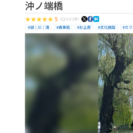
沖ノ端橋
5
（口コミ1件）
#湖｜川｜滝
#食事処
#お土産
#文化施設
#カ