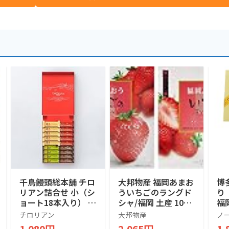
千鳥饅頭総本舗 チロ
大邦物産 福岡あまお
博
リアン詰合せ 小（シ
ういちごのラングド
り
ョート18本入り） お
シャ/福岡 土産 10個
福
菓子 個包装 小分け
×2箱
菓
チロリアン
大邦物産
ノ
常温 クッキー ギフ