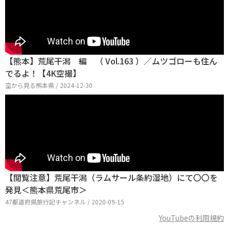
【熊本】荒尾干潟 編 （ Vol.163 ）／ムツゴローも住ん
でるよ！【4K空撮】
空から見る熊本県 / 2024-12-30
【閲覧注意】荒尾干潟（ラムサール条約湿地）にて〇〇を
発見＜熊本県荒尾市＞
47都道府県旅行記チャンネル / 2020-09-15
YouTubeの利用規約