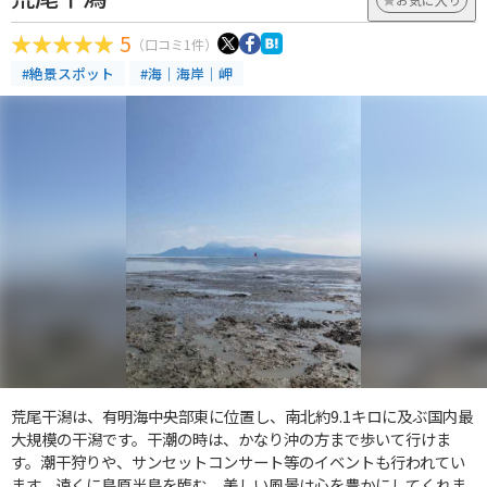
5
（口コミ1件）
#絶景スポット
#海｜海岸｜岬
荒尾干潟は、有明海中央部東に位置し、南北約9.1キロに及ぶ国内最
大規模の干潟です。干潮の時は、かなり沖の方まで歩いて行けま
す。潮干狩りや、サンセットコンサート等のイベントも行われてい
ます。遠くに島原半島を臨む、美しい風景は心を豊かにしてくれま