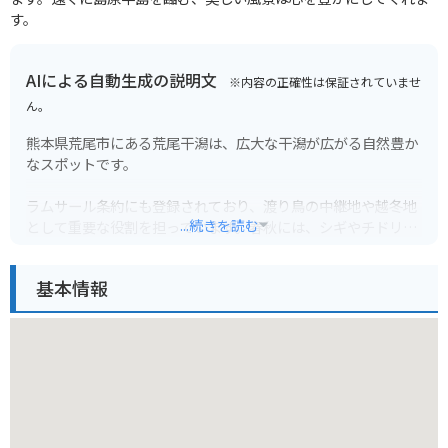
す。
AIによる自動生成の説明文
※内容の正確性は保証されていませ
ん。
熊本県荒尾市にある荒尾干潟は、広大な干潟が広がる自然豊か
なスポットです。
ラムサール条約にも登録されており、渡り鳥の中継地や越冬地
...続きを読む
として重要な役割を担っています。春秋には、シギやチドリな
ど、数万羽の渡り鳥が訪れ、バードウォッチングを楽しむこと
ができます。また、干潟には、カニや貝など、様々な生き物が
基本情報
生息しており、干潟体験なども人気です。
周辺には、道の駅や公園などもあり、ツーリングの休憩スポッ
トとしてもおすすめです。道の駅では、地元の特産品を購入す
ることができます。バイクを停めて、干潟沿いを散策したり、
ベンチでゆっくりと景色を楽しむのも良いでしょう。