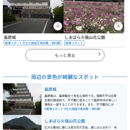
島原城
しまばら火張山花公園
絶景スポット
文化施設
美術館｜資料館
絶景スポット
もっと見る
周辺の景色が綺麗なスポット
島原城
島原城は、島原観光で有名な場所です。復興天守は五重
五階の建造物で、天守閣に登ることで島原市内の美しい
景色を一望することができます。また、天守閣内にはキ
リシタン史料館、観光復興記念館、西望記念館があり、
#絶景スポット
#文化施設
#美術館｜資料館
島原城やキリシタン、島原の乱といった歴史的な資料な
どが展示されています。入口前には、武者姿をした武将
しまばら火張山花公園
隊が案内することもあります。
広大な敷地に春には菜の花や芝桜、夏にはひまわり 秋