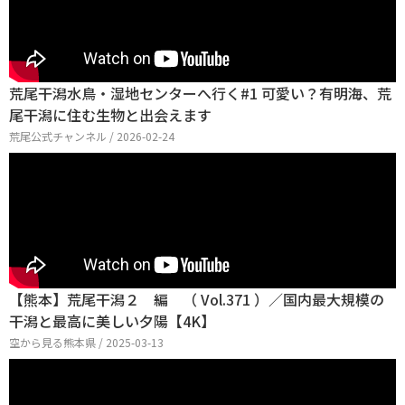
荒尾干潟水鳥・湿地センターへ行く#1 可愛い？有明海、荒
尾干潟に住む生物と出会えます
荒尾公式チャンネル / 2026-02-24
【熊本】荒尾干潟２ 編 （ Vol.371 ）／国内最大規模の
干潟と最高に美しい夕陽【4K】
空から見る熊本県 / 2025-03-13