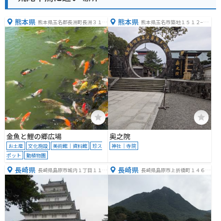
熊本県
熊本県
熊本県玉名郡長洲町長洲３１５
熊本県玉名市築地１５１２−７
０
７
金魚と鯉の郷広場
奥之院
お土産
文化施設
美術館｜資料館
珍ス
神社｜寺院
ポット
動植物園
長崎県
長崎県
長崎県島原市城内１丁目１１８
長崎県島原市上折橋町１４６５
３−１
−２