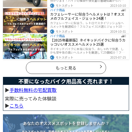
分かります！バイクの種類や排気量の基礎知識からバイ
クの選び方、免許の取り方、購入、納車、その後のバイ
モトスポット
2023-10-10
クライフまで全てサポートします！
バイク用品
0
カフェレーサーに似合うヘルメットは？オスス
メのフルフェイス・ジェット24選！
カフェレーサーに似合う、レトロでスタイリッシュなヘ
ルメットを厳選紹介！フルフェイス14選とジェット10選
の多彩なラインナップで、安全性とデザインの両立を実
モトスポット
2024-10-31
現。こだわりのヘルメットで、あなたのライダーズライ
バイク用品
0
フをより魅力的にアップグレードしましょう！
【2025年最新版】ネイキッドバイクに似合うカ
ッコいいオススメヘルメット25選
ネイキッドバイクに本当に似合う、おしゃれで快適、し
かも安全性の高いヘルメットを厳選して25個紹介！フル
フェイス・ジェット・システムなどタイプ別に特徴や選
モトスポット
2025-07-25
び方も徹底解説。街乗りやツーリング、初心者からベテ
ランまで満足できるモデルを集めました。
もっと見る
不要になったバイク用品高く売れます！
▶︎
手数料無料の宅配買取
実際に売ってみた体験談
▶︎
こちら
あなたのオススメスポットを登録しませんか？
モトスポットでは、皆様からオススメスポットを募集しています！