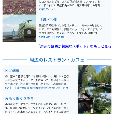
はコスモスなどたくさんの花が植えられています。ま
た、目の前には平成新山があり、花と平成新山の写真撮
影などで人気の場所です。普賢岳災害の復興の象徴とし
#絶景スポット
て後世に残したいと作られた公園です。
井崎バス停
国道207号線沿いにあるバス停で、フルーツの形をして
いて、とても可愛く、撮影スポットになっています。イ
チゴやメロン、スイカ、ミカン、トマトの5種類が16箇
所のバス停に設置されており、撮影だけでなく、海沿い
#絶景スポット
#絶景ロード
の道なので、ツーリングするだけでも楽しめます。特に
井崎バス停は、イチゴとメロンのバス停を同時に撮影す
「周辺の景色が綺麗なスポット」をもっと見る
ることができるおすすめスポットです。
周辺のレストラン・カフェ
沖ノ端橋
柳川藩主立花邸の周りにある川（堀）は、海外のお客様
からも人気のスポットで、船に乗って、船頭さんが棒一
つで漕いでくれる川下りが楽しめます。川の両側には柳
の木がズラッと立ち並んでおり、風に揺れる柳と川下り
#湖｜川｜滝
#食事処
#お土産
#文化施設
#カフェ｜軽食
の船がとても絵になります。
みるく畑くりやま
小さなカフェですが、とてもおしゃれで可愛らしいで
す。夏の暑い時期にツーリングで走っていると暑くなる
のでアイスを求めて入るとシャーベットやアイスが染み