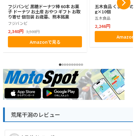
フジバンビ 黒糖ドーナツ棒 60本 お菓
五木食品 くまモンの熊
子 ドーナツ お土産 おやつ ギフト お取
g×10個
り寄せ 個包装 お歳暮、熊本銘菓
五木食品
フジバンビ
2,246円
2,340円
3,500円
Amazo
Amazonで見る
荒尾干潟のレビュー