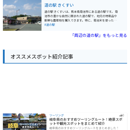
抜群です。 【バイク乗りの方へ】 * **広々とした駐車場*
「おおむたハイツ」には、三池炭鉱の歴史を学べる「三
道の駅 きくすい
*: バイクを停めやすい広々とした駐車場があります。ツ
池炭鉱閉山資料館」があります。 バイクで訪れる場合、
ーリングの休憩に最適です。 * **休憩スペース**: 屋内・
道の駅おおむたには、広々とした駐車場が完備されてい
道の駅 きくすいは、熊本県菊池市にある道の駅です。 菊
屋外ともに休憩スペースが充実しており、長距離移動の
るので安心です。周辺には、有明海沿岸道路などの快適
池市の豊かな自然に囲まれた道の駅で、地元の特産品や
合間にリフレッシュできます。 * **給油所**: 周辺にガソ
なツーリングロードも走っており、ツーリングの休憩ス
新鮮な農産物を購入できます。特に、菊池米を使ったお
リンスタンドがあるので、給油の心配もありません。
ポットとしても最適です。 道の駅おおむたを訪れた際に
にぎりや弁当は人気です。また、併設されているレスト
#道の駅
【名産品】 * **梨**: 荒尾市は梨の産地としても有名。
は、ぜひ、地元の特産品である「大牟田ラーメン」や
ランでは、菊池産の食材を使った料理を楽しむことがで
瑞々しくて甘い梨は、お土産に喜ばれます。 * **トマト*
「草木饅頭」も味わってみてください。
きます。 バイクでのツーリングにも最適な場所で、駐車
「周辺の道の駅」をもっと見る
*: 甘みと酸味のバランスが良い荒尾産のトマトも人気で
場も広々としています。道の駅 きくすいを拠点に、菊池
す。 * **海苔**: 有明海で採れた風味豊かな海苔もおすす
渓谷や阿蘇方面へのツーリングを楽しむのも良いでしょ
めです。 道の駅"ウェルネスあらお"で、美味しい食事と
う。 周辺には、歴史的な観光スポットである菊池神社
温泉、そして雄大な自然を満喫して、素敵な旅の思い出
や、美しい景観を楽しめる鞠智城跡などもあります。道
を作ってください。
オススメスポット紹介記事
の駅 きくすいで休憩を取りながら、菊池市の観光を満喫
してみてはいかがでしょうか。
ツーリング
0
岐阜県のおすすめツーリングルート！絶景スポ
ットや観光スポットをまとめて紹介
岐阜県のおすすめツーリングルートをまとめました！