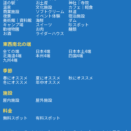
道の駅
お土産
神社｜寺院
温泉
文化施設
カフェ｜軽食
商業施設
ソフトクリーム
林道
夜景
イベント体験
宿泊施設
美術館｜資料館
海鮮
ダム
キャンプ場
スイーツ
珍スポット
動植物園
お肉
麺類
お酒
ライダーハウス
東西南北の端
全ての端
日本4端
日本本土4端
北海道4端
本州4端
四国4端
九州4端
季節
春にオススメ
夏にオススメ
秋にオススメ
冬にオススメ
年中オススメ
施設
屋内施設
屋外施設
料金
無料スポット
有料スポット