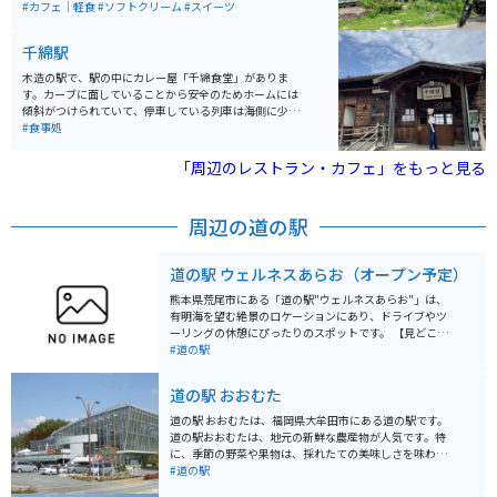
渡ります。お店の雰囲気もいいので、ぜひ立ち寄ってみ
#カフェ｜軽食
#ソフトクリーム
#スイーツ
てください。
千綿駅
木造の駅で、駅の中にカレー屋「千綿食堂」がありま
す。カーブに面していることから安全のためホームには
傾斜がつけられていて、停車している列車は海側に少し
傾いた状態になるとういうユニークな駅で、日本でもこ
#食事処
こにしかない珍しい駅と言われていています。
「周辺のレストラン・カフェ」をもっと見る
周辺の道の駅
道の駅 ウェルネスあらお（オープン予定）
熊本県荒尾市にある「道の駅"ウェルネスあらお"」は、
有明海を望む絶景のロケーションにあり、ドライブやツ
ーリングの休憩にぴったりのスポットです。 【見どこ
ろ】 * **展望台からの眺望**: 有明海に沈む夕日は格別！
#道の駅
潮干狩りや海水浴が楽しめる海岸も近く、季節ごとの海
の表情を楽しめます。 * **新鮮な農産物・海産物**: 地元
道の駅 おおむた
で採れた新鮮な野菜や果物、有明海で獲れたばかりの魚
介類などが豊富に並びます。お土産探しにも最適です。 *
道の駅 おおむたは、福岡県大牟田市にある道の駅です。
**レストラン**: 地元の食材をふんだんに使った料理が味
道の駅おおむたは、地元の新鮮な農産物が人気です。特
わえます。特に海鮮丼はおすすめです。 * **温泉施設
に、季節の野菜や果物は、採れたての美味しさを味わえ
「あらお海辺の湯」**: 旅の疲れを癒せる温泉施設も併
ると評判です。 また、大牟田市は、かつて三池炭鉱で栄
#道の駅
設。露天風呂からは有明海を一望でき、リラックス効果
えた街として知られており、道の駅おおむたに隣接する