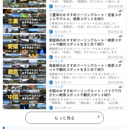
「北部」「南東部」「南西部」の3つのルート紹介しま
す。自然豊かな山が充実しており、山を生かした施設や
モトスポット
2023-03-02
グルメ、絶景スポットなど、自然を満喫するツーリング
ツーリング
0
ができます。バイクで岐阜県にツーリングに行く際は参
三重県のおすすめツーリングルート！定番スポ
考にしてください。
ットやグルメ、絶景スポットを紹介
三重県のおすすめツーリングルートをまとめました！
「東部」「南西部」「北部」の3つのルート紹介します。
標高の高いスカイラインからリアス式海岸まであるの
モトスポット
2023-02-25
で、飽きることなくツーリングを堪能できます。バイク
ツーリング
0
で三重県にツーリングに行く際は参考にしてください。
愛媛県のおすすめツーリングルート！絶景スポ
ットや観光スポットをまとめて紹介
愛媛県のおすすめツーリングルートをまとめました！
「北部」「中部」「西部」の3つのルート紹介します。山
や海といった自然だけでなく、気軽に渡れる島もあり
モトスポット
2023-03-20
様々な楽しみ方ができます。バイクで愛媛県にツーリン
ツーリング
0
グに行く際は参考にしてください。
徳島県のおすすめツーリングルート！絶景スポ
ットや観光スポットをまとめて紹介
徳島県のおすすめツーリングルートをまとめました！
「東部」「西部」の2つのルート紹介します。有名なうず
しおや山を中心とした自然豊かなスポットが多数ありま
モトスポット
2023-04-04
す。バイクで徳島県にツーリングに行く際は参考にして
ツーリング
1
ください。
中国のおすすめツーリングルート！バイクで行
きたい絶景スポットや観光スポット紹介
中国のおすすめツーリングスポットをまとめました！
「鳥取県」「島根県」「岡山県」「広島県」「山口県」
の各県の観光地紹介します。自然豊かな山々や湖、温泉
モトスポット
2023-09-10
地が点在し、四季折々の景色を楽しめるスポットが多数
あります。バイクで中国にツーリングに行く際は参考に
してください。
もっと見る