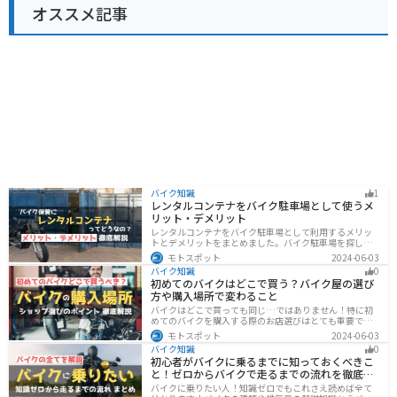
オススメ記事
バイク知識
1
レンタルコンテナをバイク駐車場として使うメ
リット・デメリット
レンタルコンテナをバイク駐車場として利用するメリッ
トとデメリットをまとめました。バイク駐車場を探して
いるなら、最強のセキュリティでバイクの劣化も防げる
モトスポット
2024-06-03
レンタルコンテナを検討してみませんか？キャンペーン
バイク知識
0
を利用することで格安で利用できます。
初めてのバイクはどこで買う？バイク屋の選び
方や購入場所で変わること
バイクはどこで買っても同じ…ではありません！特に初
めてのバイクを購入する際のお店選びはとても重要で
す。どんなお店で購入するのがベストなのか？失敗しな
モトスポット
2024-06-03
いお店選びのポイントをまとめます。
バイク知識
0
初心者がバイクに乗るまでに知っておくべきこ
と！ゼロからバイクで走るまでの流れを徹底解
説
バイクに乗りたい人！知識ゼロでもこれさえ読めば全て