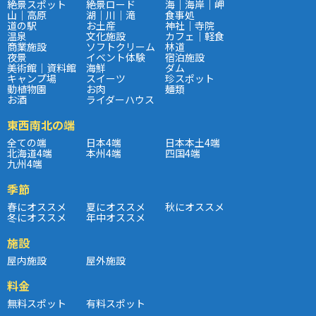
絶景スポット
絶景ロード
海｜海岸｜岬
山｜高原
湖｜川｜滝
食事処
道の駅
お土産
神社｜寺院
温泉
文化施設
カフェ｜軽食
商業施設
ソフトクリーム
林道
夜景
イベント体験
宿泊施設
美術館｜資料館
海鮮
ダム
キャンプ場
スイーツ
珍スポット
動植物園
お肉
麺類
お酒
ライダーハウス
東西南北の端
全ての端
日本4端
日本本土4端
北海道4端
本州4端
四国4端
九州4端
季節
春にオススメ
夏にオススメ
秋にオススメ
冬にオススメ
年中オススメ
施設
屋内施設
屋外施設
料金
無料スポット
有料スポット