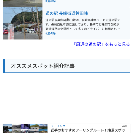
は、佐賀県有数の産地として知られており、道の駅 鹿島
#道の駅
でも販売されています。お土産にいかがでしょうか。 ま
た、道の駅 鹿島には、レストランや物産館、情報コーナ
道の駅 長崎街道鈴田峠
ーなどが併設されており、休憩や食事、観光情報収集に
最適です。バイクで訪れる場合、駐車場も広々としてい
道の駅 長崎街道鈴田峠は、長崎県諫早市にある道の駅で
るので安心です。 周辺には、祐徳稲荷神社や肥前浜宿な
す。長崎自動車道に面しており、長崎市と福岡市を結ぶ
ど、観光スポットも点在しています。道の駅 鹿島を拠点
高速道路の休憩所として多くのドライバーに利用されて
に、佐賀県の観光を楽しんでみてはいかがでしょうか。
います。 この道の駅は、標高280mの高台に位置してお
#道の駅
り、展望台からは雲仙岳や有明海、諫早市街地を一望で
きます。特に夜景は美しく、デートコースとしても人気
「周辺の道の駅」をもっと見る
があります。 地元の特産品を販売する物産館もあり、新
鮮な野菜や果物、海産物などが購入できます。レストラ
ンでは、長崎ちゃんぽんやうどんなど、地元の味が楽し
めます。バイクで訪れる場合、駐車場も広く、休憩に最
オススメスポット紹介記事
適な場所です。 長崎街道鈴田峠は、景色を楽しむのはも
ちろん、地元の文化や食に触れることもできる道の駅で
す。
ツーリング
0
岩手のおすすめツーリングルート！絶景スポッ