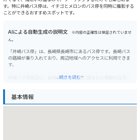
す。特に井崎バス停は、イチゴとメロンのバス停を同時に撮影する
ことができるおすすめスポットです。
AIによる自動生成の説明文
※内容の正確性は保証されていませ
ん。
「井崎バス停」は、長崎県長崎市にあるバス停です。長崎バス
の路線が乗り入れており、周辺地域へのアクセスに利用できま
す。
...続きを読む
井崎バス停周辺は、長崎の美しい自然に囲まれた閑静な住宅街
が広がっています。観光スポットとしては、世界遺産に登録さ
れた「軍艦島」の対岸に位置し、軍艦島の雄姿を間近に見るこ
基本情報
とができるビュースポットとして知られています。また、周辺
には、新鮮な魚介類を味わえる飲食店や、地元の食材を販売す
る商店などもあり、長崎の食文化に触れることもできます。
バイクで訪れる場合、井崎バス停周辺には、バイクを停めるこ
とができるスペースがいくつかあります。ただし、駐車スペー
スは限られているため、事前に確認しておくことをおすすめし