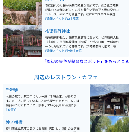
春に訪れると桜が満開で綺麗な場所です。菜の花の時期
が重なった年はピンクの桜と黄色い菜の花と青い空のコ
ントラストがとても綺麗です。秋にはコスモスが咲きま
す。かなり広いので天候が悪いと風も強く大変なので、
#絶景スポット
#山｜高原
天気の良い日に行くことをオススメします。
祐徳稲荷神社
祐徳稲荷神社は、佐賀県鹿島市にあって、伏見稲荷大社
（京都）、笠間稲荷神社（茨城）と並ぶ日本三大稲荷の
一つと呼ばれている神社です。24時間参拝可能で、夜間
はライトアップされます。年間約300万人の方々が訪れ
#絶景スポット
#神社｜寺院
る、九州で有名な観光スポットです。
「周辺の景色が綺麗なスポット」をもっと見る
周辺のレストラン・カフェ
千綿駅
木造の駅で、駅の中にカレー屋「千綿食堂」がありま
す。カーブに面していることから安全のためホームには
傾斜がつけられていて、停車している列車は海側に少し
傾いた状態になるとういうユニークな駅で、日本でもこ
#食事処
こにしかない珍しい駅と言われていています。
沖ノ端橋
柳川藩主立花邸の周りにある川（堀）は、海外のお客様