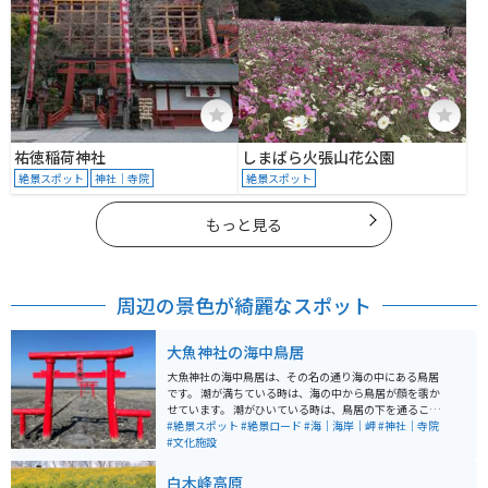
祐徳稲荷神社
しまばら火張山花公園
絶景スポット
神社｜寺院
絶景スポット
もっと見る
周辺の景色が綺麗なスポット
大魚神社の海中鳥居
大魚神社の海中鳥居は、その名の通り海の中にある鳥居
です。 潮が満ちている時は、海の中から鳥居が顔を覗か
せています。 潮がひいている時は、鳥居の下を通ること
ができとっても幻想的な場所です。 海の中にある鳥居は
#絶景スポット
#絶景ロード
#海｜海岸｜岬
#神社｜寺院
全部で３基あります。広い駐車場もあり、トイレも完備
#文化施設
されています。
白木峰高原