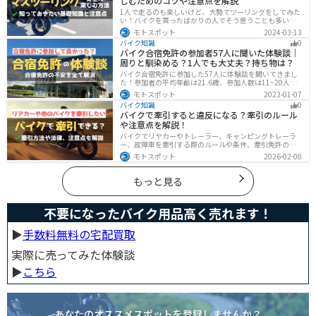
しむためのコツや注意点を解説
1人で走るのも楽しいけど、大勢でツーリングをしてみた
い！バイクを買ったばかりの人でそう思うことも多いで
しょう。他の人と一緒に走るマスツーリングはとても楽
モトスポット
2024-03-13
しいですが、安全に楽しむために確認すべきことや注意
バイク知識
0
点などたくさんあります。1人で走る時とは違った難しさ
バイク合宿免許の参加者57人に聞いた体験談｜
もあるので、しっかりと確認しておきましょう。
周りと馴染める？1人でも大丈夫？持ち物は？
バイク合宿免許に参加した57人に体験談を聞いてきまし
た！参加者の平均年齢は21.6歳、参加人数は11~20人な
ど統計情報や人間関係はどうだったのか、持っていくべ
モトスポット
2023-01-07
きものなど参加する前に知っておきたい情報をまとめま
バイク知識
0
した。
バイクで牽引すると違反になる？牽引のルール
や注意点を解説！
バイクでリヤカーやトレーラー、キャンピングトレーラ
ー、故障車を牽引する際のルールや条件、牽引免許の有
無、速度制限、必要な装備をわかりやすく解説。メリッ
モトスポット
2026-02-08
ト・デメリットや注意点も紹介し、安全にバイクの積載
力をアップする方法をまとめました。
もっと見る
不要になったバイク用品高く売れます！
▶︎
手数料無料の宅配買取
実際に売ってみた体験談
▶︎
こちら
あなたのオススメスポットを登録しませんか？