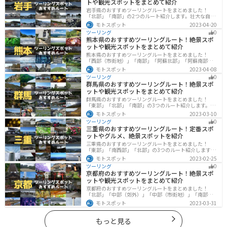
トや観光スポットをまとめて紹介
岩手県のおすすめツーリングルートをまとめました！
「北部」「南部」の2つのルート紹介します。壮大な自然
や歴史的な観光スポットが多く存在するので楽しめま
モトスポット
2023-04-20
す。バイクで岩手県にツーリングに行く際は参考にして
ツーリング
0
ください。
熊本県のおすすめツーリングルート！絶景スポ
ットや観光スポットをまとめて紹介
熊本県のおすすめツーリングルートをまとめました！
「西部（市街地）」「南部」「阿蘇北部」「阿蘇南部」
の4つのルート紹介します。阿蘇山や天草諸島をはじめと
モトスポット
2023-04-08
した豊かな自然や、熊本城や水前寺成趣園など歴史ある
ツーリング
0
観光スポットが多数あり、様々な楽しみ方ができます。
群馬県のおすすめツーリングルート！絶景スポ
バイクで熊本県にツーリングに行く際は参考にしてくだ
ットや観光スポットをまとめて紹介
さい。
群馬県のおすすめツーリングルートをまとめました！
「東部」「北部」「南部」の3つのルート紹介します。草
津温泉や伊香保温泉など全国でも有名な温泉や豊かな自
モトスポット
2023-03-10
然を満喫するツーリングができます。バイクで群馬県に
ツーリング
0
ツーリングに行く際は参考にしてください。
三重県のおすすめツーリングルート！定番スポ
ットやグルメ、絶景スポットを紹介
三重県のおすすめツーリングルートをまとめました！
「東部」「南西部」「北部」の3つのルート紹介します。
標高の高いスカイラインからリアス式海岸まであるの
モトスポット
2023-02-25
で、飽きることなくツーリングを堪能できます。バイク
ツーリング
0
で三重県にツーリングに行く際は参考にしてください。
京都府のおすすめツーリングルート！絶景スポ
ットや観光スポットをまとめて紹介
京都府のおすすめツーリングルートをまとめました！
「北部」「中部（郊外）」「中部（市街地）」「南部」
の4つのルート紹介します。古い町並みや神社仏閣、自然
モトスポット
2023-03-31
に囲まれた風光明媚なスポットが数多く存在し、様々な
楽しみ方ができます。バイクで京都府にツーリングに行
く際は参考にしてください。
もっと見る