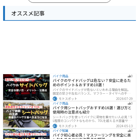
オススメ記事
バイク用品
0
バイクのサイドバッグは危ない？安全に走るた
めのポイント＆おすすめ10選！
バイクのサイドバッグが危ないといわれる理由を解説。
固定の甘さや左右バランス、マフラー・タイヤへの干
渉、横幅の変化など安全上の注意点に加え、メリット・
モトスポット
2026-07-29
デメリット、容量・素材・防水性を踏まえた選び方、お
バイク用品
0
すすめのサイドバッグ10選を紹介します。
バイク用シートバッグおすすめ16選！選び方と
使用時の注意点も紹介
シートバッグを使ってバイクに荷物を乗せたい人必見！5
L程度のコンパクトなものから、70Lを超える大容量サイ
ズまでシートバッグは種類が豊富です。用途に合わせて
モトスポット
2024-05-13
選べば今よりもっと快適に荷物を運ぶことができます。
バイク知識
0
この記事でバッグの種類や選び方、オススメ商品を紹介
バイク初心者必見！マスツーリングを安全に楽
します。