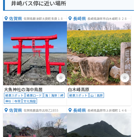
井崎バス停に近い場所
佐賀県
長崎県
佐賀県藤津郡太良町多良１８７
長崎県諫早市白木峰町８２８
４−９
−１
大魚神社の海中鳥居
白木峰高原
絶景スポット
絶景ロード
海｜海岸｜岬
絶景スポット
山｜高原
神社｜寺院
文化施設
佐賀県
長崎県
佐賀県鹿島市古枝乙1855
長崎県島原市上折橋町１４６５
−２