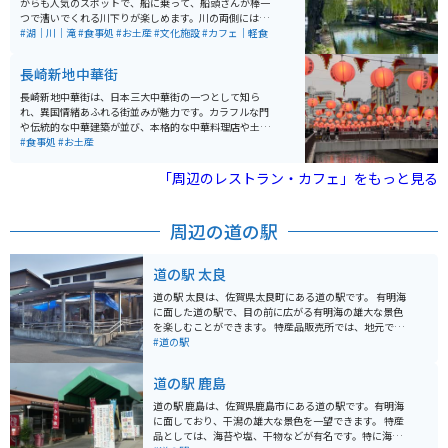
からも人気のスポットで、船に乗って、船頭さんが棒一
つで漕いでくれる川下りが楽しめます。川の両側には柳
の木がズラッと立ち並んでおり、風に揺れる柳と川下り
#湖｜川｜滝
#食事処
#お土産
#文化施設
#カフェ｜軽食
の船がとても絵になります。
長崎新地中華街
長崎新地中華街は、日本三大中華街の一つとして知ら
れ、異国情緒あふれる街並みが魅力です。カラフルな門
や伝統的な中華建築が並び、本格的な中華料理店や土産
物店が軒を連ねています。特に角煮まんじゅうや長崎ち
#食事処
#お土産
ゃんぽん、皿うどんは必食のグルメ。 バイクで訪れる際
は、周辺に駐輪場が限られるため、近隣の公共駐輪場を
「周辺のレストラン・カフェ」をもっと見る
利用するか、早めの時間帯に訪れて駐車スペースを確保
すると安心です。歴史ある港町の風情も堪能でき、散策
にぴったりのスポットです。ぜひ長崎観光の拠点に訪れ
周辺の道の駅
てみてください。
道の駅 太良
道の駅 太良は、佐賀県太良町にある道の駅です。 有明海
に面した道の駅で、目の前に広がる有明海の雄大な景色
を楽しむことができます。 特産品販売所では、地元で獲
れた新鮮な魚介類や、海苔、みかんなどの特産品を購入
#道の駅
することができます。 また、レストランでは、太良町の
新鮮な食材を使った料理を堪能できます。 バイクで訪れ
道の駅 鹿島
る場合、道の駅には広い駐車場が完備されているので安
心です。 有明海沿いを走る国道207号線は、信号が少な
道の駅 鹿島は、佐賀県鹿島市にある道の駅です。有明海
く、景色も良いため、ツーリングにも最適です。 道の駅
に面しており、干潟の雄大な景色を一望できます。 特産
太良は、休憩場所としてだけでなく、太良町の魅力を満
品としては、海苔や塩、干物などが有名です。特に海苔
喫できるスポットとしてもおすすめです。