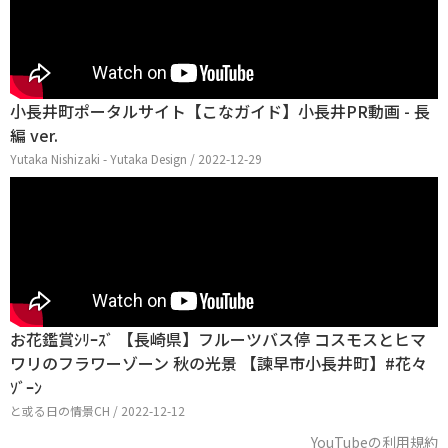
小長井町ポータルサイト【こなガイド】小長井PR動画 - 長
編 ver.
Yutaka Nishizaki - Yutaka Design / 2022-12-29
お花鑑賞ｼﾘｰｽﾞ 【長崎県】フルーツバス停 コスモスとヒマ
ワリのフラワーゾーン 秋の光景 【諫早市小長井町】#花々
ｿﾞｰﾝ
と或る日の情景CH / 2022-12-12
YouTubeの利用規約