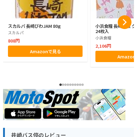
スカルパ 長崎びわJAM 80g
小浜食糧 長崎銘菓 
24枚入
スカルパ
小浜食糧
808円
2,106円
Amazonで見る
Amazo
井崎バス停のレビュー