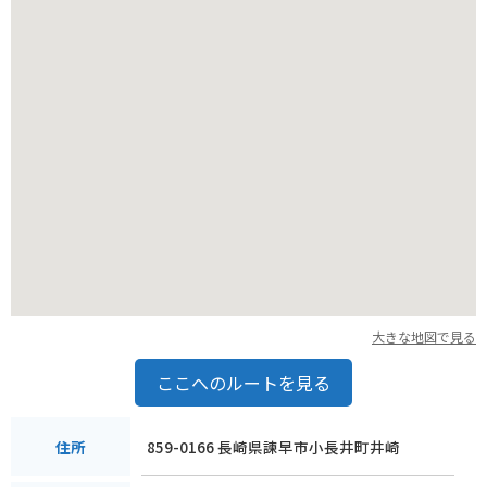
ます。また、周辺道路は、交通量が多い時間帯には混雑するこ
とがありますので、注意が必要です。
大きな地図で見る
ここへのルートを見る
859-0166 長崎県諫早市小長井町井崎
住所