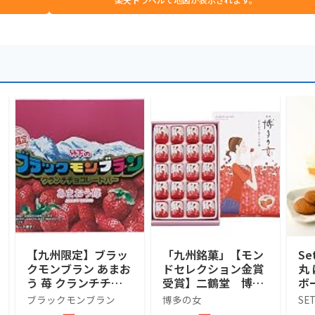
【九州限定】ブラッ
「九州銘菓」【モン
Se
クモンブラン あまお
ドセレクション金賞
丸
う 苺 クランチチョ
受賞】二鶴堂 博多
ボ
コレートバー 10本入
の女 あまおう苺ミル
お
ブラックモンブラン
博多の女
SE
り
ク味 ２０個入り×１
プ