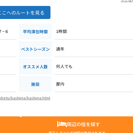
ここへのルートを見る
７−６
1時間
平均滞在時間
通年
ベストシーズン
何人でも
オススメ人数
屋内
施設
/kobetu/kashima/kashima.html
周辺の宿を探す
楽天トラベルで地図が表示されます。