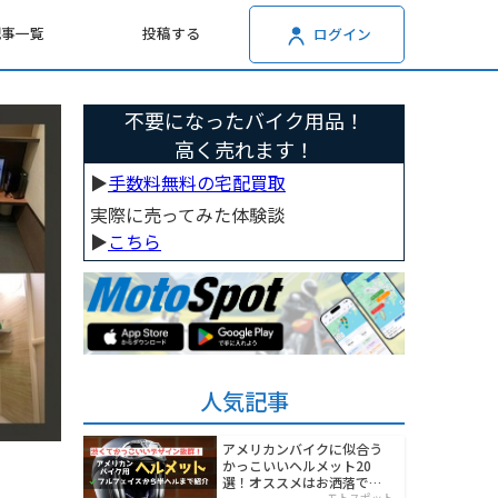
記事一覧
投稿する
ログイン
不要になったバイク用品！
高く売れます！
▶︎
手数料無料の宅配買取
実際に売ってみた体験談
▶︎
こちら
人気記事
アメリカンバイクに似合う
かっこいいヘルメット20
選！オススメはお洒落でワ
モトスポット