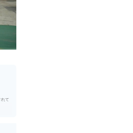
されて
バイク