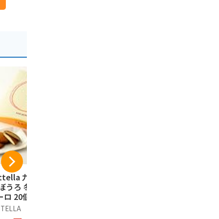
ttella 九州銘菓
【佐賀限定】さが錦
佐賀冷凍食
 ぼうろ 冬ギフト
（箱なし・個包装・
産のれんこ
ーロ 20個詰 佐賀
5個入）村岡屋 佐賀
まチップス 
菓子 和菓子ギフト
土産 モンドセレクシ
佐賀県産蓮
TTELLA
Generic
佐賀冷凍食品
レゼント
ョン最高金賞連続受
ナック 野菜