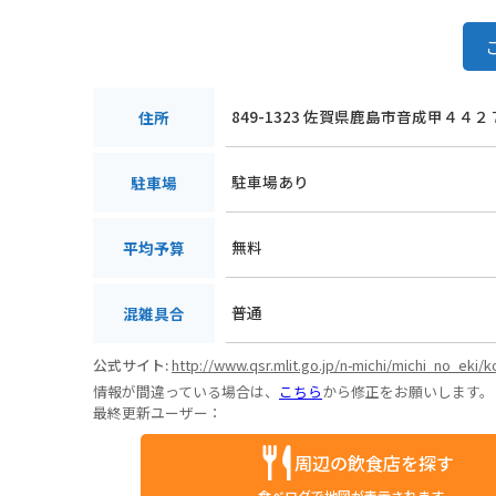
849-1323 佐賀県鹿島市音成甲４４２
住所
駐車場あり
駐車場
無料
平均予算
普通
混雑具合
公式サイト:
http://www.qsr.mlit.go.jp/n-michi/michi_no_eki
情報が間違っている場合は、
こちら
から修正をお願いします。
最終更新ユーザー：
周辺の飲食店を探す
食べログで地図が表示されます。