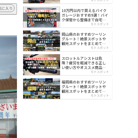
イルド
気に入り
10万円以内で買えるバイク
ガレージおすすめ9選！バイ
ク保管から整備まで自宅で
楽々
モトスポット
岡山県のおすすめツーリン
グルート！絶景スポットや
観光スポットをまとめて紹
介
モトスポット
スロットルアシストは危
険？疲労を軽減できる正し
い使い方やオススメ商品を
紹介
モトスポット
福岡県のおすすめツーリン
グルート！絶景スポットや
観光スポットをまとめて紹
介
モトスポット