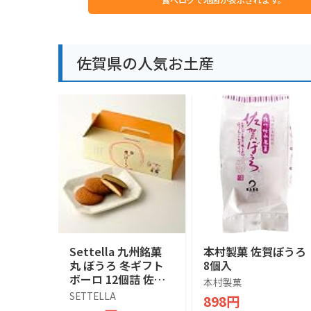
佐賀県の人気お土産
Settella 九州銘菓
本村製菓 佐賀ぼうろ
丸 ぼうろ 冬ギフト
8個入
ボーロ 12個詰 佐賀
本村製菓
お菓子 和菓子ギフト
SETTELLA
898円
プレゼント