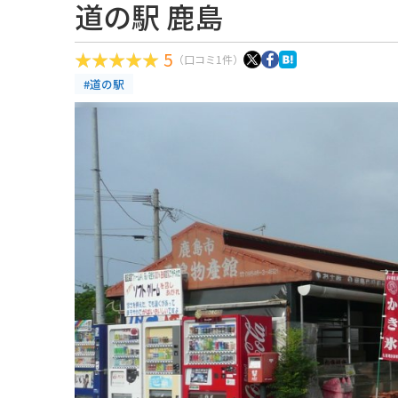
道の駅 鹿島
5
（口コミ1件）
#道の駅