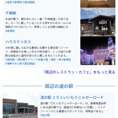
ーのバルコニーやファミリールーム、プレイキッズラン
#温泉
#食事処
#宿泊施設
ド、ペット同伴の宿泊ロッジ、天然温泉大浴場などがあ
ります。マリンアクティビティや島内サイクリングも楽
千綿駅
しめます。 伊王島は魚介類に恵まれた場所で「いを」ま
たは「海神」の名前が由来とされています。かつては炭
木造の駅で、駅の中にカレー屋「千綿食堂」がありま
鉱業で栄えていましたが、現在はリゾート地となってい
す。カーブに面していることから安全のためホームには
ます。
傾斜がつけられていて、停車している列車は海側に少し
傾いた状態になるとういうユニークな駅で、日本でもこ
#食事処
こにしかない珍しい駅と言われていています。
ハウステンボス
大村湾に面した広大な敷地に位置する滞在型リゾート
で、四季折々の美しい花々が咲き誇り、レンガ造りの重
厚な街並みと運河が安らぎと癒しを与えてくれます。日
本一広いテーマパークとして、ヨーロッパのような街並
#美術館｜資料館
#イベント体験
#海｜海岸｜岬
#食事処
み、石畳、運河、街と自然が調和した「美しい街」が特
#海鮮
#お土産
#宿泊施設
徴です。 一年を通してイルミネーションが華やかな街の
中で、目いっぱい遊ぶこともゆっくりと宿泊することも
「周辺のレストラン・カフェ」をもっと見る
できます。「花と光の感動リゾート」と呼ばれ、異国体
験を満喫できる場所です。場内にはレストラン、ショッ
プ、アミューズメント施設、ホテル、美術館などがあ
周辺の道の駅
り、本格的なリゾートライフを満喫することができま
す。
道の駅 ２５１いいもりじゃがーロード
道の駅「251 いもりじゃがーロード」は、長崎県雲仙市
にある道の駅です。国道251号線沿いに位置し、バイク
ツーリングにも最適なスポットです。 特産品であるじゃ
がいもを使ったコロッケやソフトクリーム、地元産の新
#道の駅