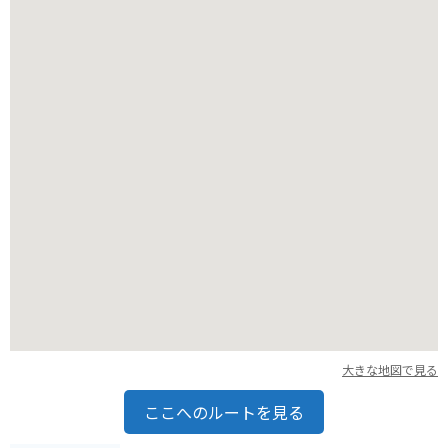
歩きグルメも充実しており、肉まんや焼小籠包、ゴマ団子など
を片手に散策するのもおすすめです。お土産には、中華菓子や
雑貨、縁起物などが人気です。
バイクでのアクセスも良好で、中華街周辺には駐車場も整備さ
れています。長崎港やグラバー園、出島などの主要観光地から
も近く、これらのスポットと合わせて観光するのも効率的で
す。特に、バイクで長崎市内を巡る際には、坂道や細い道も多
いので、慣れた道であれば快適に走行できるでしょう。中華街
で腹ごしらえをした後、バイクで長崎の景色を堪能するのも良
いですね。
また、長崎新地中華街では、旧暦の正月に行われる「春節祭」
や、月遅れの旧暦8月15日に行われる「中秋節」など、年間を
通して様々なイベントが開催されます。特に春節祭では、龍踊
りや獅子舞、爆竹など、本場さながらの賑やかな祭りが繰り広
げられ、一層エキゾチックな雰囲気を楽しめます。訪れる時期
によって異なる表情を見せてくれるのも、長崎新地中華街の魅
大きな地図で見る
力と言えるでしょう。長崎観光の際は、ぜひ立ち寄ってみてく
ださい。
ここへのルートを見る