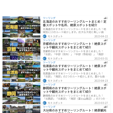
ツーリング
1
北海道のおすすめツーリングルートまとめ！定
番スポットや名所、絶景スポットを紹介
北海道のおすすめツーリングルートをまとめました！地
域別に13のルート紹介します。広大な大地と美しい自然
が広がり、四季折々の魅力を楽しめる観光スポットが数
モトスポット
2023-04-22
多くあります。バイクで北海道にツーリングに行く際は
ツーリング
0
参考にしてください。
京都府のおすすめツーリングルート！絶景スポ
ットや観光スポットをまとめて紹介
京都府のおすすめツーリングルートをまとめました！
「北部」「中部（郊外）」「中部（市街地）」「南部」
の4つのルート紹介します。古い町並みや神社仏閣、自然
モトスポット
2023-03-31
に囲まれた風光明媚なスポットが数多く存在し、様々な
ツーリング
0
楽しみ方ができます。バイクで京都府にツーリングに行
佐渡島のおすすめツーリングルート！絶景スポ
く際は参考にしてください。
ットや観光スポットをまとめて紹介
佐渡島のおすすめツーリングルートをまとめました！
「北部」「南部」の2つのルート紹介します。豊かな自然
と歴史的なスポット、トキなどの貴重な動物を見られる
モトスポット
2023-04-23
スポットが多数あります。バイクで佐渡島にツーリング
ツーリング
1
に行く際は参考にしてください。
静岡県のおすすめツーリングルート！絶景スポ
ットや観光スポットをまとめて紹介
静岡県のおすすめツーリングルートをまとめました！
「北西部」「北東部」「南部（富士山周辺）」の3つのル
ート紹介します。富士山を中心に自然豊かな景色や食事
モトスポット
2023-03-27
を楽しめるスポットが多数あります。バイクで静岡県に
ツーリング
0
ツーリングに行く際は参考にしてください。
大分県のおすすめツーリングルート！絶景観光