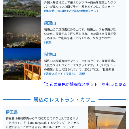
外国人居留地として栄えたグラバー商会を設立したグラ
バーが住んでいた旧グラバー邸をメインに、旧ウォーカ
ー邸、旧リンガー邸や、他にも歴史的な建造物を移築復
#美術館｜資料館
#文化施設
#絶景スポット
元した観光名所です。高台からは長崎港や稲佐山を一望
でき、夜に訪れれば美しい夜景も見られます。 花々で彩
鍋冠山
られた園内は、いつどこを切り取っても絵になる空間と
なっています。園内には、「この石に触れて願い事をす
稲佐山の丁度正面にある山です。稲佐山よりも標高が低
れば恋が叶う」などの恋愛成就にまつわる伝説があるハ
いため、夜景がより近く感じられ、また違った夜景が楽
ートストーンもあり、7月中旬から10月初旬には洋館群
しめます。住宅街を通って行くため、やや道がわかりづ
がライトアップされ、ロマンチックな雰囲気を味わうこ
らいかもしれません。展望台と自販機しかなく、食事処
#夜景
とができます。レトロ写真館での衣装レンタルやオリジ
などはありません。
ナルグッズの販売も行われています。 グラバー園は長崎
稲佐山
特有の坂の多い地形にあり、動く歩道やエスカレーター
を設け、回遊道路を整備しているため、年代を問わずに
稲佐山は長崎市のランドマーク的な存在で、夜景鑑賞に
親しまれています。グラバー邸は長崎で最も古い木造洋
人気のフォトジェニックスポットです。「1,000万ドル
風建築物であり、坂本龍馬や伊藤俊輔などの歴史的な人
の夜景」として知られていて、2021年には「世界新三大
物が出入りした建物です。
夜景」に選ばれました。また、「夜景サミット2022 in札
#絶景スポット
#夜景
#山｜高原
幌」でも長崎市（稲佐山を含む）が「日本新三大夜景」
に再認定されました。 標高333mの稲佐山山頂にある展
「周辺の景色が綺麗なスポット」をもっと見る
望台は照明を散りばめたフロアが幻想的な空間を演出し
ています。昼間でも長崎市街地をはじめ、雲仙・天草・
五島列島まで眺めることができます。レストランもある
周辺のレストラン・カフェ
ため、景色だけではなくお食事も楽しめます。
伊王島
伊王島は長崎市内から車で約30分でアクセスできるリゾ
ート地です。「i+Land nagasaki」というリゾートホテル
に宿泊することができます。ホテルにはオーシャンビュ