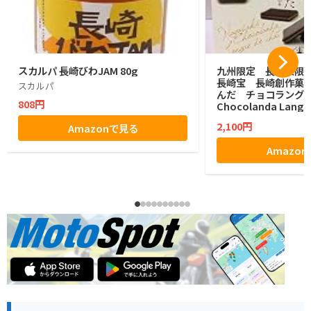
スカルパ 長崎びわJAM 80g
九州限定 長崎県限
長崎宝 長崎創作菓
スカルパ
んだ チョコラングドシャ
808円
Chocolanda Langue
saki Sweets 10
2,100円
Amazonで見る
Amazo