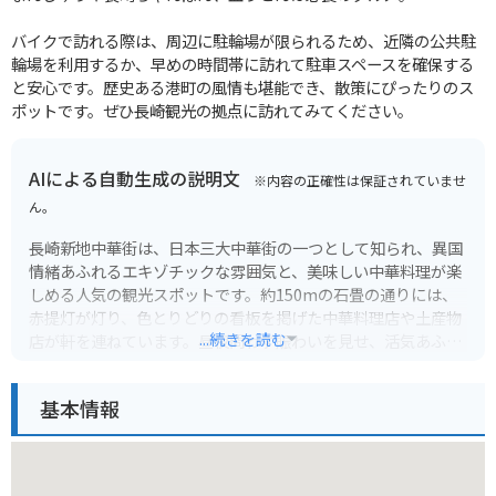
バイクで訪れる際は、周辺に駐輪場が限られるため、近隣の公共駐
輪場を利用するか、早めの時間帯に訪れて駐車スペースを確保する
と安心です。歴史ある港町の風情も堪能でき、散策にぴったりのス
ポットです。ぜひ長崎観光の拠点に訪れてみてください。
AIによる自動生成の説明文
※内容の正確性は保証されていませ
ん。
長崎新地中華街は、日本三大中華街の一つとして知られ、異国
情緒あふれるエキゾチックな雰囲気と、美味しい中華料理が楽
しめる人気の観光スポットです。約150mの石畳の通りには、
赤提灯が灯り、色とりどりの看板を掲げた中華料理店や土産物
...続きを読む
店が軒を連ねています。昼夜問わず賑わいを見せ、活気あふれ
る街並みは歩いているだけでワクワクさせてくれます。
基本情報
中華街の魅力は何と言っても、本格的な中華料理を堪能できる
こと。四川料理、広東料理、上海料理など、多彩なジャンルの
お店があり、飲茶や小籠包、フカヒレ料理、そして長崎名物の
ちゃんぽんや皿うどんまで、様々なお食事が楽しめます。食べ