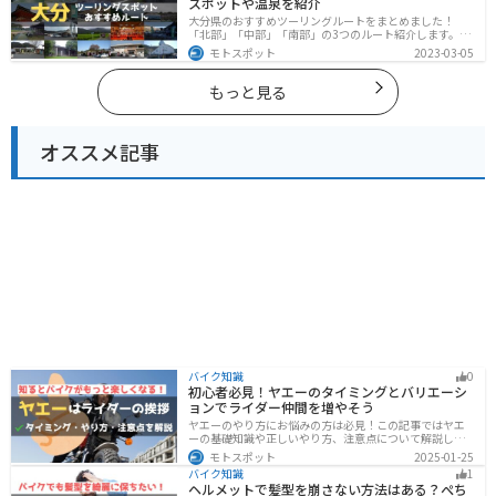
スポットや温泉を紹介
大分県のおすすめツーリングルートをまとめました！
「北部」「中部」「南部」の3つのルート紹介します。阿
蘇の雄大な自然を満喫できるスポットや温泉を満喫する
モトスポット
2023-03-05
ツーリングができます。バイクで大分県にツーリングに
行く際は参考にしてください。
もっと見る
オススメ記事
バイク知識
0
初心者必見！ヤエーのタイミングとバリエーシ
ョンでライダー仲間を増やそう
ヤエーのやり方にお悩みの方は必見！この記事ではヤエ
ーの基礎知識や正しいやり方、注意点について解説しま
す。実はヤエーには、ツーリング中の連帯感を高める効
モトスポット
2025-01-25
果があります。この記事を読めば、ヤエーの楽しみ方と
バイク知識
1
安全に行うポイントがわかるでしょう。
ヘルメットで髪型を崩さない方法はある？ぺち