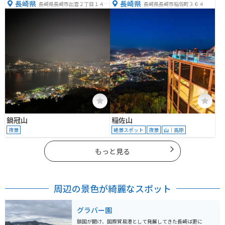
長崎県
長崎県
長崎県長崎市出雲２丁目１４４
長崎県長崎市稲佐町３６４
−１
鍋冠山
稲佐山
夜景
絶景スポット
夜景
山｜高原
もっと見る
周辺の景色が綺麗なスポット
グラバー園
鎖国が開け、国際貿易港として発展してきた長崎は更に