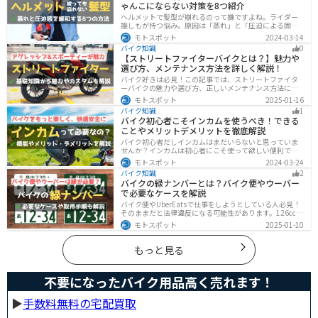
ゃんこにならない対策を8つ紹介
ヘルメットで髪型が崩れるのって嫌ですよね。ライダー
誰しもが持つ悩み。原因は「蒸れ」と「圧迫による固
定」です。原因に対してしっかりと対策すればヘルメッ
モトスポット
2024-03-14
トを被っても髪型を崩さなくすることは可能です。今回
バイク知識
0
はその方法をまとめました。バイクに乗って髪型が崩れ
【ストリートファイターバイクとは？】魅力や
るのが気になるという人は、参考にしてください。
選び方、メンテナンス方法を詳しく解説！
バイク好きは必見！この記事では、ストリートファイタ
ーバイクの魅力や選び方、正しいメンテナンス方法につ
いて解説しています。実はストリートファイターバイク
モトスポット
2025-01-16
は、個性的なデザインと高い走行性能が魅力です。この
バイク知識
1
記事を読めば、ストリートファイターバイクの魅力がわ
バイク初心者こそインカムを使うべき！できる
かります。
ことやメリットデメリットを徹底解説
バイク初心者だしインカムはまだいらないと思っていま
せんか？インカムは初心者にこそ使って欲しい便利で安
全に運転するための機器です。インカムでできることや
モトスポット
2024-03-24
メリットデメリットなどまとめましたので、気になって
バイク知識
2
いる人はぜひ参考にしてください。
バイクの緑ナンバーとは？バイク便やウーバー
で必要なケースを解説
バイク便やUberEatsで仕事をしようとしている人必見！
そのままだと法律違反になる可能性があります。126cc以
上のバイクで運送事業を行う場合、緑ナンバー（事業
モトスポット
2025-01-10
用）が必要になります。本記事では緑ナンバーの必要な
ケースや取得方法を解説します。
もっと見る
不要になったバイク用品高く売れます！
▶︎
手数料無料の宅配買取