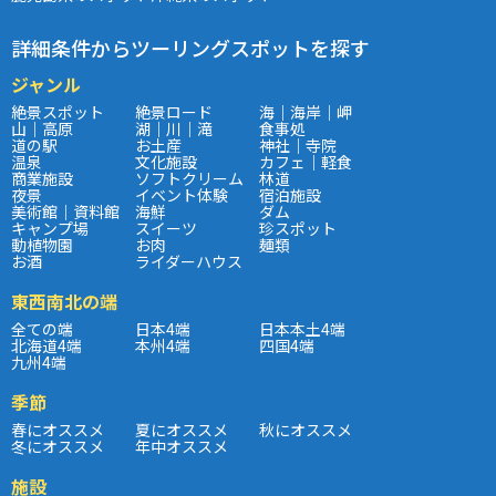
詳細条件からツーリングスポットを探す
ジャンル
絶景スポット
絶景ロード
海｜海岸｜岬
山｜高原
湖｜川｜滝
食事処
道の駅
お土産
神社｜寺院
温泉
文化施設
カフェ｜軽食
商業施設
ソフトクリーム
林道
夜景
イベント体験
宿泊施設
美術館｜資料館
海鮮
ダム
キャンプ場
スイーツ
珍スポット
動植物園
お肉
麺類
お酒
ライダーハウス
東西南北の端
全ての端
日本4端
日本本土4端
北海道4端
本州4端
四国4端
九州4端
季節
春にオススメ
夏にオススメ
秋にオススメ
冬にオススメ
年中オススメ
施設