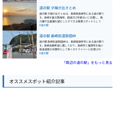
鮮な野菜や果物が販売されており、食事やお土産に最適
です。 また、近隣には様々な観光スポットがあります。
道の駅 夕陽が丘そとめ
雲仙岳は、1990年から1995年にかけて噴火活動が活発
だった活火山で、今もなお噴気をあげています。平成新
道の駅 夕陽が丘そとめは、長崎県長崎市にある道の駅で
山ネイチャーセンターでは、雲仙岳の噴火の歴史や、周
す。長崎半島の西海岸、国道202号線沿いに位置し、角
辺の自然環境について学ぶことができます。仁田峠から
力灘や五島灘を望むことができる絶景スポットとして知
は、雲仙岳や有明海を一望でき、絶景を楽しむことがで
られています。 夕陽の名所としても有名で、水平線に沈
#道の駅
きます。普賢岳は雲仙岳の主峰で、登山を楽しむことも
む夕日を眺めることができます。道の駅には、地元の新
できます。 バイクで訪れる場合は、道の駅に隣接する無
鮮な野菜や果物、海産物などを販売する農産物直売所
道の駅 長崎街道鈴田峠
料駐車場にバイクを停めることができます。また、道の
や、レストラン、カフェなどがあります。 バイクで訪れ
駅にはトイレや休憩スペースも完備されているので、ツ
る場合、駐車場も広く、休憩場所としても最適です。周
道の駅 長崎街道鈴田峠は、長崎県諫早市にある道の駅で
ーリングの休憩場所としても最適です。 周辺には、温泉
辺には、伊王島、高島、軍艦島など、観光スポットも点
す。長崎自動車道に面しており、長崎市と福岡市を結ぶ
施設もあるので、ツーリングで疲れた体を癒すのにも最
在しており、ツーリングの拠点としてもおすすめです。
高速道路の休憩所として多くのドライバーに利用されて
適です。小浜温泉は、橘湾に面した歴史ある温泉街で、
長崎ならではの海の幸や、夕陽を眺めながらの食事を楽
います。 この道の駅は、標高280mの高台に位置してお
#道の駅
海を眺めながら温泉を楽しむことができます。雲仙温泉
しむことができます。お土産には、地元産のびわを使っ
り、展望台からは雲仙岳や有明海、諫早市街地を一望で
は、雲仙岳の麓にある温泉街で、自然豊かな環境の中で
たお菓子や、新鮮な海産物の加工品などが人気です。
きます。特に夜景は美しく、デートコースとしても人気
「周辺の道の駅」をもっと見る
温泉を楽しむことができます。 お土産には、じゃがいも
があります。 地元の特産品を販売する物産館もあり、新
を使ったお菓子や、地元産の野菜や果物がおすすめで
鮮な野菜や果物、海産物などが購入できます。レストラ
す。道の駅で購入することができます。 周辺の道路は、
ンでは、長崎ちゃんぽんやうどんなど、地元の味が楽し
山間部を走るためカーブが多いです。特に、雲仙岳周辺
めます。バイクで訪れる場合、駐車場も広く、休憩に最
の道路は、急カーブや坂道が多いため、バイクで走行す
オススメスポット紹介記事
適な場所です。 長崎街道鈴田峠は、景色を楽しむのはも
る際は注意が必要です。また、冬期は路面が凍結する可
ちろん、地元の文化や食に触れることもできる道の駅で
能性があるので、注意が必要です。 美味しいじゃがいも
す。
料理と、雄大な自然を満喫できる道の駅「251 いもりじ
ゃがーロード」は、長崎県雲仙市を訪れる際にはぜひ立
ち寄りたいスポットです。