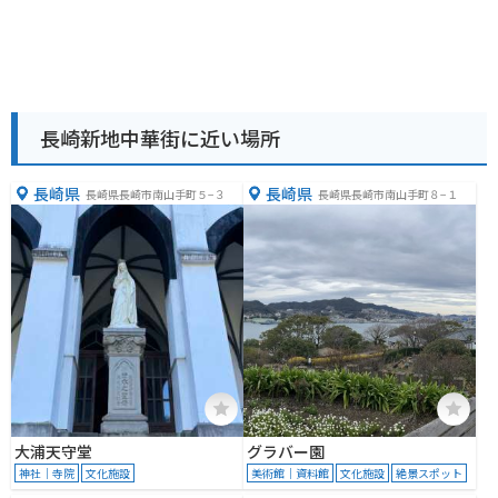
長崎新地中華街に近い場所
長崎県
長崎県
長崎県長崎市南山手町５−３
長崎県長崎市南山手町８−１
大浦天守堂
グラバー園
神社｜寺院
文化施設
美術館｜資料館
文化施設
絶景スポット