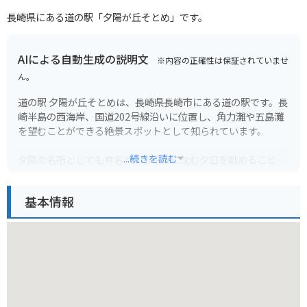
長崎県にある道の駅「夕陽が丘そとめ」です。
AIによる自動生成の説明文
※内容の正確性は保証されていませ
ん。
道の駅 夕陽が丘そとめは、長崎県長崎市にある道の駅です。長
崎半島の西海岸、国道202号線沿いに位置し、角力灘や五島灘
を望むことができる絶景スポットとして知られています。
...続きを読む
夕陽の名所としても有名で、水平線に沈む夕日を眺めることが
できます。道の駅には、地元の新鮮な野菜や果物、海産物など
を販売する農産物直売所や、レストラン、カフェなどがありま
基本情報
す。
バイクで訪れる場合、駐車場も広く、休憩場所としても最適で
す。周辺には、伊王島、高島、軍艦島など、観光スポットも点
在しており、ツーリングの拠点としてもおすすめです。
長崎ならではの海の幸や、夕陽を眺めながらの食事を楽しむこ
とができます。お土産には、地元産のびわを使ったお菓子や、