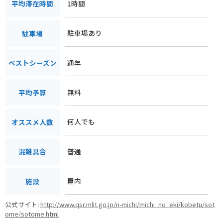
1時間
平均滞在時間
駐車場あり
駐車場
通年
ベストシーズン
無料
平均予算
何人でも
オススメ人数
普通
混雑具合
屋内
施設
公式サイト:
http://www.qsr.mlit.go.jp/n-michi/michi_no_eki/kobetu/sot
ome/sotome.html