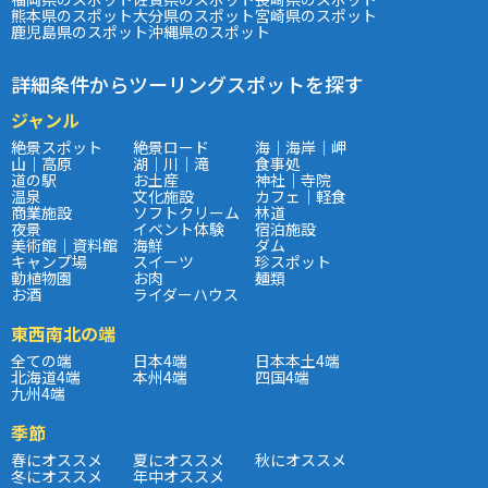
熊本県のスポット
大分県のスポット
宮崎県のスポット
鹿児島県のスポット
沖縄県のスポット
詳細条件からツーリングスポットを探す
ジャンル
絶景スポット
絶景ロード
海｜海岸｜岬
山｜高原
湖｜川｜滝
食事処
道の駅
お土産
神社｜寺院
温泉
文化施設
カフェ｜軽食
商業施設
ソフトクリーム
林道
夜景
イベント体験
宿泊施設
美術館｜資料館
海鮮
ダム
キャンプ場
スイーツ
珍スポット
動植物園
お肉
麺類
お酒
ライダーハウス
東西南北の端
全ての端
日本4端
日本本土4端
北海道4端
本州4端
四国4端
九州4端
季節
春にオススメ
夏にオススメ
秋にオススメ
冬にオススメ
年中オススメ