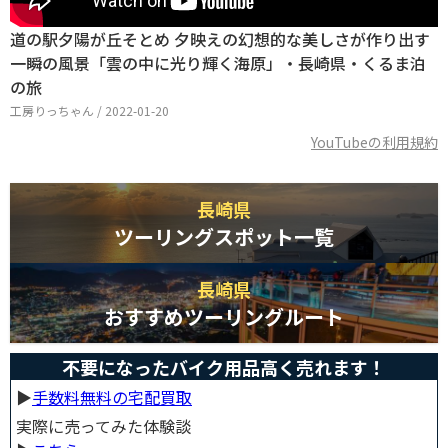
道の駅夕陽が丘そとめ 夕映えの幻想的な美しさが作り出す
一瞬の風景「雲の中に光り輝く海原」・長崎県・くるま泊
の旅
工房りっちゃん / 2022-01-20
YouTubeの利用規約
長崎県
ツーリングスポット一覧
長崎県
おすすめツーリングルート
不要になったバイク用品高く売れます！
▶︎
手数料無料の宅配買取
実際に売ってみた体験談