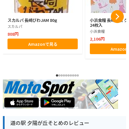
スカルパ 長崎びわJAM 80g
小浜食糧 長崎銘菓 
24枚入
スカルパ
小浜食糧
808円
2,106円
Amazonで見る
Amazo
道の駅 夕陽が丘そとめのレビュー