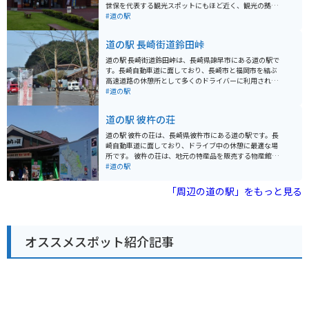
世保を代表する観光スポットにもほど近く、観光の拠点
として最適な立地です。 道の駅内には、地元の新鮮な野
#道の駅
菜や果物を販売する農産物直売所や、佐世保バーガーな
どのご当地グルメが味わえる飲食店があります。また、
道の駅 長崎街道鈴田峠
佐世保のお土産も充実しており、ショッピングを楽しむ
こともできます。 バイクで訪れる場合、道の駅には広い
道の駅 長崎街道鈴田峠は、長崎県諫早市にある道の駅で
駐車場が完備されているので安心です。周辺には、九十
す。長崎自動車道に面しており、長崎市と福岡市を結ぶ
九島や平戸大橋など、風光明媚な海岸線を走るシーサイ
高速道路の休憩所として多くのドライバーに利用されて
ドツーリングを楽しめるルートもたくさんあります。 佐
います。 この道の駅は、標高280mの高台に位置してお
#道の駅
世保は、海の幸が豊富な地域としても知られています。
り、展望台からは雲仙岳や有明海、諫早市街地を一望で
道の駅 さいかいでも、新鮮な魚介類を使った料理が楽し
きます。特に夜景は美しく、デートコースとしても人気
道の駅 彼杵の荘
めます。また、佐世保バーガーやレモンステーキなど、
があります。 地元の特産品を販売する物産館もあり、新
佐世保ならではの名物グルメも堪能してみてください。
鮮な野菜や果物、海産物などが購入できます。レストラ
道の駅 彼杵の荘は、長崎県彼杵市にある道の駅です。長
ンでは、長崎ちゃんぽんやうどんなど、地元の味が楽し
崎自動車道に面しており、ドライブ中の休憩に最適な場
めます。バイクで訪れる場合、駐車場も広く、休憩に最
所です。 彼杵の荘は、地元の特産品を販売する物産館
適な場所です。 長崎街道鈴田峠は、景色を楽しむのはも
や、地元の食材を使った料理を提供するレストランがあ
#道の駅
ちろん、地元の文化や食に触れることもできる道の駅で
ります。特に、地元で獲れた新鮮な魚介類を使った料理
す。
が人気です。また、彼杵市の歴史や文化を紹介するコー
「周辺の道の駅」をもっと見る
ナーもあり、観光情報収集の拠点としても便利です。 バ
イクで訪れる場合、道の駅 彼杵の荘には広い駐車場が完
備されているので安心して駐車できます。また、周辺に
は、風光明媚な海岸線沿いを走る国道206号線など、ツ
オススメスポット紹介記事
ーリングに最適なルートが多数あります。道の駅 彼杵の
荘で休憩を取りながら、長崎の自然を満喫するツーリン
グを楽しんでみてはいかがでしょうか。 彼杵市は、その
昔、日本茶が初めて伝わった場所として知られており、
現在でも良質なお茶の産地として有名です。道の駅 彼杵
の荘でも、地元産の様々なお茶を購入することができま
す。お茶好きの方にはぜひ訪れていただきたい場所で