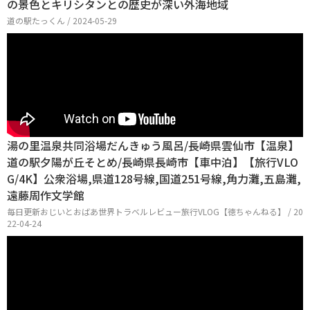
の景色とキリシタンとの歴史が深い外海地域
道の駅たっくん / 2024-05-29
湯の里温泉共同浴場だんきゅう風呂/長崎県雲仙市【温泉】
道の駅夕陽が丘そとめ/長崎県長崎市【車中泊】【旅行VLO
G/4K】公衆浴場,県道128号線,国道251号線,角力灘,五島灘,
遠藤周作文学館
毎日更新おじいとおばあ世界トラベルレビュー旅行VLOG【徳ちゃんねる】 / 20
22-04-24