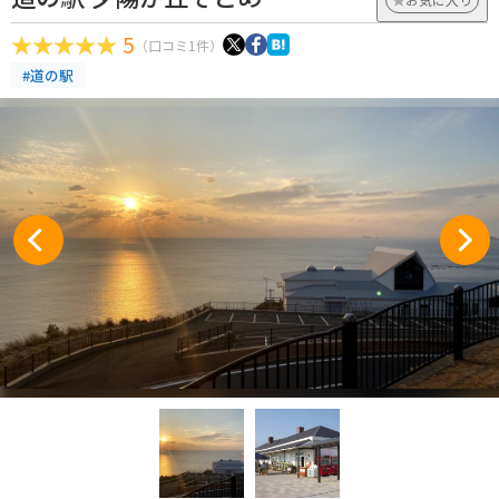
5
（口コミ1件）
#道の駅