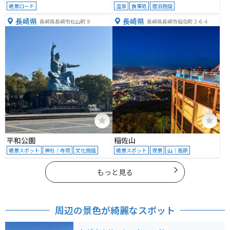
絶景ロード
温泉
食事処
宿泊施設
長崎県
長崎県
長崎県長崎市松山町９
長崎県長崎市稲佐町３６４
平和公園
稲佐山
絶景スポット
神社｜寺院
文化施設
絶景スポット
夜景
山｜高原
もっと見る
周辺の景色が綺麗なスポット