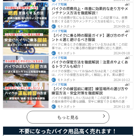
き、ヘルメット着用も任意です。維持費はバイク並みです
バイク知識
0
が、運転特性や駐車ルールは車種により異なるため、事
バイクの燃費向上・改善に効果的な走り方やメ
前の確認が大切です。
ンテナンス方法を徹底解説！
バイクの燃費が気になる方は必見！この記事では、燃費
を良くする走り方やメンテナンス方法を紹介していま
す。実は、車体そのものや荷物を軽くすることで、燃費
モトスポット
2024-09-21
の向上が可能です。この記事を読めば、燃費を改善する
バイク知識
0
具体的な方法がわかります。
【バイクに乗る時の服装ガイド】選び方のポイ
ント４選と避けるべき服装
バイクに乗るときの服装に困っている方は必見！この記
事では、バイクに乗る際の服装や季節に応じた選択、避
けるべき服装について解説しています。実は、安全性だ
モトスポット
2024-09-18
けでなく、快適性も重要視することが大切です。この記
バイク知識
0
事を読めば、最適なバイクウェアを選ぶヒントが得られ
バイクの保管方法を徹底解説｜注意点やよくあ
ます。
るトラブルも紹介！
バイクの保管についてお悩みの方は必見！この記事で
は、バイクの保管方法を詳しく解説します。実は適切に
保管しなければ、バイクの状態を悪化させる恐れがあり
モトスポット
2024-10-12
ます。記事を参考にすれば、バイクを状態良く長持ちさ
バイク知識
0
せることが可能です。
【バイクの練習前に確認】練習場所の選び方や
練習方法・安全対策を徹底解説
バイクの練習をしたい方は必見！この記事では、バイク
の基本操作や必要な装備、安全に練習できる場所の選び
方や練習方法を解説しています。実は、バイクの点検や
モトスポット
2024-11-30
整備、基本的な練習をバランスよく行うことが大切で
す。この記事を読めば、安全で快適にバイク練習を行う
方法がわかります。
もっと見る
不要になったバイク用品高く売れます！