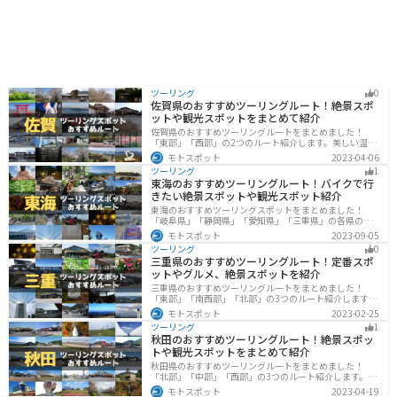
す。
ツーリング
0
佐賀県のおすすめツーリングルート！絶景スポ
ットや観光スポットをまとめて紹介
佐賀県のおすすめツーリングルートをまとめました！
「東部」「西部」の2つのルート紹介します。美しい温泉
地や古墳群、歴史ある城や神社仏閣など、バイクツーリ
モトスポット
2023-04-06
ングに適したスポットが多数存在し、様々な楽しみ方が
ツーリング
1
できます。バイクで佐賀県にツーリングに行く際は参考
東海のおすすめツーリングルート！バイクで行
にしてください。
きたい絶景スポットや観光スポット紹介
東海のおすすめツーリングスポットをまとめました！
「岐阜県」「静岡県」「愛知県」「三重県」の各県の観
光地紹介します。自然豊かな山々や湖、温泉地が点在
モトスポット
2023-09-05
し、四季折々の景色を楽しめるスポットが多数ありま
ツーリング
0
す。バイクで東海にツーリングに行く際は参考にしてく
三重県のおすすめツーリングルート！定番スポ
ださい。
ットやグルメ、絶景スポットを紹介
三重県のおすすめツーリングルートをまとめました！
「東部」「南西部」「北部」の3つのルート紹介します。
標高の高いスカイラインからリアス式海岸まであるの
モトスポット
2023-02-25
で、飽きることなくツーリングを堪能できます。バイク
ツーリング
1
で三重県にツーリングに行く際は参考にしてください。
秋田のおすすめツーリングルート！絶景スポッ
トや観光スポットをまとめて紹介
秋田県のおすすめツーリングルートをまとめました！
「北部」「中部」「西部」の3つのルート紹介します。自
然豊かな山々や湖、温泉地が点在し、四季折々の景色を
モトスポット
2023-04-19