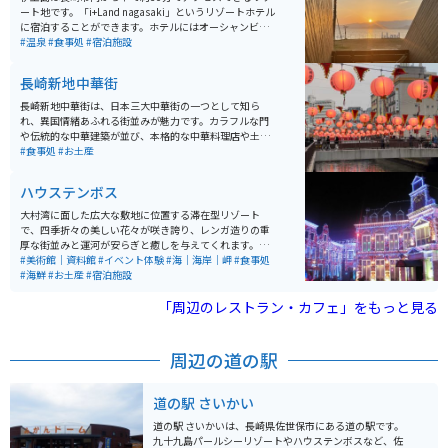
ート地です。「i+Land nagasaki」というリゾートホテル
に宿泊することができます。ホテルにはオーシャンビュ
ーのバルコニーやファミリールーム、プレイキッズラン
#温泉
#食事処
#宿泊施設
ド、ペット同伴の宿泊ロッジ、天然温泉大浴場などがあ
ります。マリンアクティビティや島内サイクリングも楽
長崎新地中華街
しめます。 伊王島は魚介類に恵まれた場所で「いを」ま
たは「海神」の名前が由来とされています。かつては炭
長崎新地中華街は、日本三大中華街の一つとして知ら
鉱業で栄えていましたが、現在はリゾート地となってい
れ、異国情緒あふれる街並みが魅力です。カラフルな門
ます。
や伝統的な中華建築が並び、本格的な中華料理店や土産
物店が軒を連ねています。特に角煮まんじゅうや長崎ち
#食事処
#お土産
ゃんぽん、皿うどんは必食のグルメ。 バイクで訪れる際
は、周辺に駐輪場が限られるため、近隣の公共駐輪場を
ハウステンボス
利用するか、早めの時間帯に訪れて駐車スペースを確保
すると安心です。歴史ある港町の風情も堪能でき、散策
大村湾に面した広大な敷地に位置する滞在型リゾート
にぴったりのスポットです。ぜひ長崎観光の拠点に訪れ
で、四季折々の美しい花々が咲き誇り、レンガ造りの重
てみてください。
厚な街並みと運河が安らぎと癒しを与えてくれます。日
本一広いテーマパークとして、ヨーロッパのような街並
#美術館｜資料館
#イベント体験
#海｜海岸｜岬
#食事処
み、石畳、運河、街と自然が調和した「美しい街」が特
#海鮮
#お土産
#宿泊施設
徴です。 一年を通してイルミネーションが華やかな街の
中で、目いっぱい遊ぶこともゆっくりと宿泊することも
「周辺のレストラン・カフェ」をもっと見る
できます。「花と光の感動リゾート」と呼ばれ、異国体
験を満喫できる場所です。場内にはレストラン、ショッ
プ、アミューズメント施設、ホテル、美術館などがあ
周辺の道の駅
り、本格的なリゾートライフを満喫することができま
す。
道の駅 さいかい
道の駅 さいかいは、長崎県佐世保市にある道の駅です。
九十九島パールシーリゾートやハウステンボスなど、佐