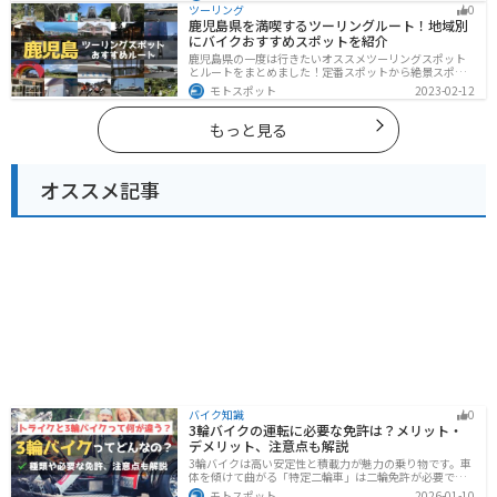
楽しめるスポットが多数あります。バイクで秋田県にツ
ツーリング
0
ーリングに行く際は参考にしてください。
鹿児島県を満喫するツーリングルート！地域別
にバイクおすすめスポットを紹介
鹿児島県の一度は行きたいオススメツーリングスポット
とルートをまとめました！定番スポットから絶景スポッ
ト、温泉、山、海、グルメなど様々なジャンルで楽しめ
モトスポット
2023-02-12
ます。バイクで鹿児島ツーリングに行こうと思っている
人は、参考にしてください。
もっと見る
オススメ記事
バイク知識
0
3輪バイクの運転に必要な免許は？メリット・
デメリット、注意点も解説
3輪バイクは高い安定性と積載力が魅力の乗り物です。車
体を傾けて曲がる「特定二輪車」は二輪免許が必要です
が、自立する「トライク」は普通自動車免許で運転で
モトスポット
2026-01-10