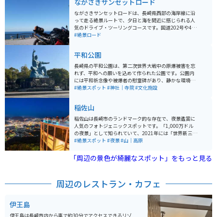
ながさきサンセットロード
ながさきサンセットロードは、長崎県西部の海岸線に沿
って走る絶景ルートで、夕日と海を間近に感じられる人
気のドライブ・ツーリングコースです。国道202号や499
号などを中心に繋がり、断崖絶壁の続く景勝地、白浜が
#絶景ロード
広がる海岸、公園、歴史ある教会など、多彩なスポット
が点在しています。 特に夕暮れ時は海に沈む夕日が美し
平和公園
く、どこで停まっても写真映えするポイントが多いのが
魅力です。バイクで走ると海風を感じながら緩やかなカ
長崎県の平和公園は、第二次世界大戦中の原爆被害を忘
ーブを楽しめ、見通しの良い区間も多いため快適に走れ
れず、平和への願いを込めて作られた公園です。公園内
ます。休憩しながら景色を楽しめる場所も多く、のんび
には平和祈念像や被爆者の慰霊碑があり、静かな環境で
りと長崎の海岸線を満喫したいライダーにおすすめのル
平和について考えることができます。春には桜が美し
#絶景スポット
#神社｜寺院
#文化施設
ートです。
く、散策に最適です。観光客向けにアクセスは長崎市中
心部からバスで約15分。 バイクで訪れる場合、公園周辺
稲佐山
に駐輪場があり便利ですが、土日祝日は混雑するため早
めの時間帯の訪問をおすすめします。周辺には長崎原爆
稲佐山は長崎市のランドマーク的な存在で、夜景鑑賞に
資料館もあり、セットでの見学が充実した体験となりま
人気のフォトジェニックスポットです。「1,000万ドル
す。
の夜景」として知られていて、2021年には「世界新三大
夜景」に選ばれました。また、「夜景サミット2022 in札
#絶景スポット
#夜景
#山｜高原
幌」でも長崎市（稲佐山を含む）が「日本新三大夜景」
に再認定されました。 標高333mの稲佐山山頂にある展
「周辺の景色が綺麗なスポット」をもっと見る
望台は照明を散りばめたフロアが幻想的な空間を演出し
ています。昼間でも長崎市街地をはじめ、雲仙・天草・
五島列島まで眺めることができます。レストランもある
周辺のレストラン・カフェ
ため、景色だけではなくお食事も楽しめます。
伊王島
伊王島は長崎市内から車で約30分でアクセスできるリゾ