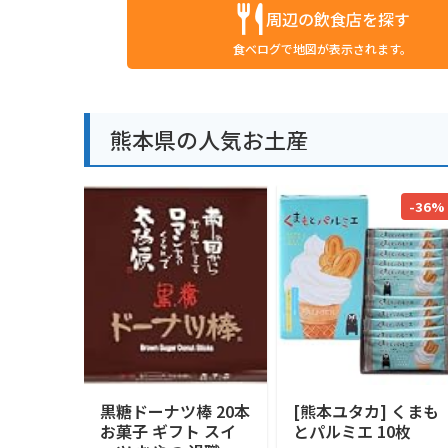
周辺の飲食店を探す
食べログで地図が表示されます。
熊本県の人気お土産
-36%
黒糖ドーナツ棒 20本
[熊本ユタカ] くまも
お菓子 ギフト スイ
とパルミエ 10枚