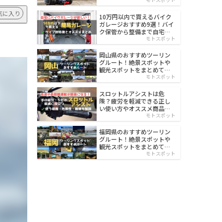
イルド
気に入り
10万円以内で買えるバイク
ガレージおすすめ9選！バイ
ク保管から整備まで自宅で
楽々
モトスポット
岡山県のおすすめツーリン
グルート！絶景スポットや
観光スポットをまとめて紹
介
モトスポット
スロットルアシストは危
険？疲労を軽減できる正し
い使い方やオススメ商品を
紹介
モトスポット
福岡県のおすすめツーリン
グルート！絶景スポットや
観光スポットをまとめて紹
介
モトスポット