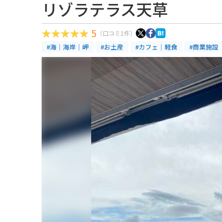
リゾラテラス天草
5
（口コミ1件）
#海｜海岸｜岬
#お土産
#カフェ｜軽食
#商業施設