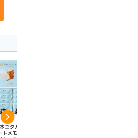
-7%
熊本ユタカ] 熊本ス
黒糖ドーナツ棒 40本
【国産100
ートメモリア ラン
お菓子 ギフト スイ
地風土 焼