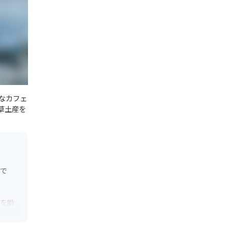
なカフェ
草土産を
力で
海を眺