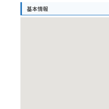
バイクで行く場合は、駐車場も完備されているので安
基本情報
適な場所です。リゾラテラス天草を目的地に、天草観