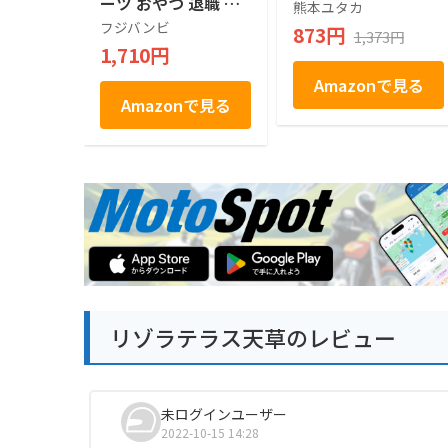
ーツ おやつ 退職 お
熊本ユタカ
礼 手土産 お土産 お
フジバンビ
873円
1,373円
供え お取り寄せ 熊
1,710円
本 フジバンビ
Amazonで見る
Amazonで見る
リゾラテラス天草のレビュー
未ログインユーザー
2022-10-15 14:28