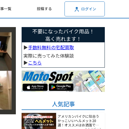
記事一覧
投稿する
ログイン
不要になったバイク用品！
高く売れます！
▶︎
手数料無料の宅配買取
実際に売ってみた体験談
▶︎
こちら
人気記事
アメリカンバイクに似合う
かっこいいヘルメット20
選！オススメはお洒落でワ
モトスポット