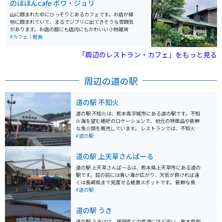
のほほんcafe ボワ・ジョリ
きます。
山に囲まれた中にひっそりとあるカフェです。お店が植
物に囲まれていて、まるでジブリに出てきそうな雰囲気
があります。お店の庭にも店内にもかわいい小物雑貨が
たくさんディスプレイされており、とても癒されます。
#カフェ｜軽食
金属製のストローを使用していたり、カトラリー細部ま
でお洒落です。店内の至る所に遊び心が満載のカフェで
「周辺のレストラン・カフェ」をもっと見る
した。バナナケーキが絶品です。
周辺の道の駅
道の駅 不知火
道の駅 不知火は、熊本県宇城市にある道の駅です。不知
火海を望む絶好のロケーションで、地元の特産品や新鮮
な魚介類を販売しています。 レストランでは、不知火海
で獲れた新鮮な魚介類を使った料理や、地元産の野菜を
#道の駅
使った料理が楽しめます。お土産には、不知火柑を使っ
たジュースやジャム、デコポンなど、地元の特産品がお
道の駅 上天草さんぱーる
すすめです。 バイクで訪れる際は、道の駅に併設されて
いる駐車場に無料で駐車できます。不知火海沿いの道路
道の駅 上天草さんぱーるは、熊本県上天草市にある道の
は、景色が良く、ツーリングにも最適です。道の駅 不知
駅です。目の前には青い海が広がり、天気が良ければ遠
火は、熊本県を代表する道の駅の一つであり、観光の拠
くは長崎県まで見渡せる絶景スポットです。 新鮮な魚介
点としても最適です。
類を使った食事が楽しめ、特におすすめは車えび丼で
#道の駅
す。お土産には、車えびや塩、干物などが人気です。 バ
イクで行く場合は、道の駅に併設された駐車場があるの
道の駅 うき
で安心です。周辺には、美しい海岸線が続くサンセット
ラインなど、ツーリングに最適なルートもあります。
道の駅 うきはは、福岡県との県境にほど近い、熊本県側