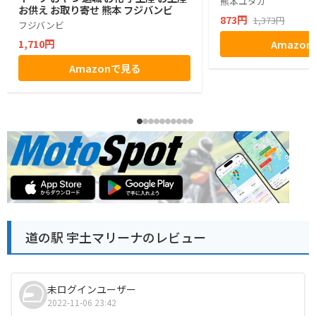
熊本ユタカ
お供え お取り寄せ 熊本 フジバンビ
873円
1,373円
フジバンビ
1,710円
Amazo
Amazonで見る
道の駅 宇土マリーナのレビュー
未ログインユーザー
2022-11-06 23:42