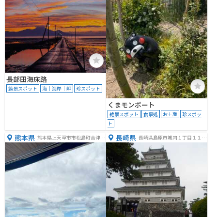
長部田海床路
絶景スポット
海｜海岸｜岬
珍スポット
くまモンポート
絶景スポット
食事処
お土産
珍スポッ
ト
熊本県
長崎県
熊本県上天草市市松島町合津北
長崎県島原市城内１丁目１１８
前島６２１５−１６
３−１