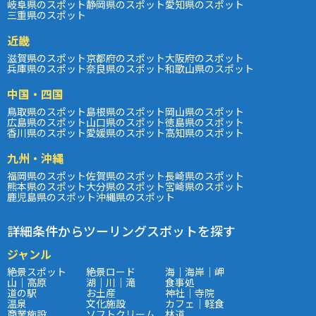
岐阜県のスポット
静岡県のスポット
愛知県のスポット
三重県のスポット
近畿
滋賀県のスポット
京都府のスポット
大阪府のスポット
兵庫県のスポット
奈良県のスポット
和歌山県のスポット
中国・四国
鳥取県のスポット
島根県のスポット
岡山県のスポット
広島県のスポット
山口県のスポット
徳島県のスポット
香川県のスポット
愛媛県のスポット
高知県のスポット
九州・沖縄
福岡県のスポット
佐賀県のスポット
長崎県のスポット
熊本県のスポット
大分県のスポット
宮崎県のスポット
鹿児島県のスポット
沖縄県のスポット
詳細条件からツーリングスポットを探す
ジャンル
絶景スポット
絶景ロード
海｜海岸｜岬
山｜高原
湖｜川｜滝
食事処
道の駅
お土産
神社｜寺院
温泉
文化施設
カフェ｜軽食
商業施設
ソフトクリーム
林道