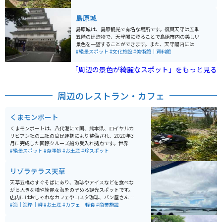
ピース」のキャラクター「ジンベエ」の像が設置され、
定されています。 ターミナル周辺には「くまモンパー
熊本復興プロジェクトの一環として多くの観光客が訪れ
ク」という、地域住民の憩いの場としても利用できる、
島原城
ています。 近くに公衆トイレと駐車場があるので休憩場
くまモンをテーマとした公園が併設されています。「く
所としてもちょうど良いです。
まモンパーク」には大小84体のくまモン像、「くまモン
島原城は、島原観光で有名な場所です。復興天守は五重
合唱隊」、「十二支くまモン」、日本庭園などがあり、
五階の建造物で、天守閣に登ることで島原市内の美しい
くまモングッズや八代の特産品も販売されています。
景色を一望することができます。また、天守閣内にはキ
リシタン史料館、観光復興記念館、西望記念館があり、
#絶景スポット
#文化施設
#美術館｜資料館
島原城やキリシタン、島原の乱といった歴史的な資料な
どが展示されています。入口前には、武者姿をした武将
「周辺の景色が綺麗なスポット」をもっと見る
隊が案内することもあります。
周辺のレストラン・カフェ
くまモンポート
くまモンポートは、八代港にて国、熊本県、ロイヤルカ
リビアン社の三社の官民連携により整備され、2020年3
月に完成した国際クルーズ船の受入れ拠点です。世界最
大級（22万トン級）のクルーズ船を受け入れることが想
#絶景スポット
#食事処
#お土産
#珍スポット
定されています。 ターミナル周辺には「くまモンパー
ク」という、地域住民の憩いの場としても利用できる、
リゾラテラス天草
くまモンをテーマとした公園が併設されています。「く
まモンパーク」には大小84体のくまモン像、「くまモン
天草五橋のすぐそばにあり、珈琲やアイスなどを食べな
合唱隊」、「十二支くまモン」、日本庭園などがあり、
がら大きな橋や綺麗な海をのぞめる観光スポットです。
くまモングッズや八代の特産品も販売されています。
店内にはおしゃれなカフェやコスタ珈琲、パン屋さんな
どが入っており、軽く軽食を取ることもできます。お土
#海｜海岸｜岬
#お土産
#カフェ｜軽食
#商業施設
産屋さん、雑貨屋さんなども入っており、天草土産を買
ったり、リゾート地ならではの雑貨などを買うこともで