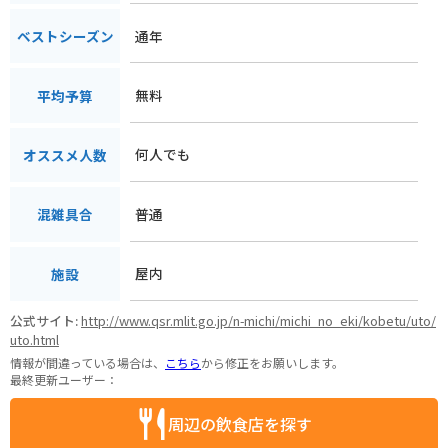
通年
ベストシーズン
無料
平均予算
何人でも
オススメ人数
普通
混雑具合
屋内
施設
公式サイト:
http://www.qsr.mlit.go.jp/n-michi/michi_no_eki/kobetu/uto/
uto.html
情報が間違っている場合は、
こちら
から修正をお願いします。
最終更新ユーザー：
周辺の飲食店を探す