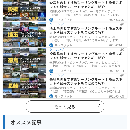
愛媛県のおすすめツーリングルート！絶景スポ
際は参考にしてください。
ットや観光スポットをまとめて紹介
愛媛県のおすすめツーリングルートをまとめました！
「北部」「中部」「西部」の3つのルート紹介します。山
や海といった自然だけでなく、気軽に渡れる島もあり
モトスポット
2023-03-20
様々な楽しみ方ができます。バイクで愛媛県にツーリン
ツーリング
0
グに行く際は参考にしてください。
埼玉県のおすすめツーリングルート！絶景スポ
ットや観光スポットをまとめて紹介
埼玉県のおすすめツーリングルートをまとめました！
「西部」「北部」「南部」の3つのルート紹介します。自
然豊かな西側と街中の東側で違った楽しみ方ができま
モトスポット
2023-03-16
す。バイクで埼玉県にツーリングに行く際は参考にして
ツーリング
0
ください。
徳島県のおすすめツーリングルート！絶景スポ
ットや観光スポットをまとめて紹介
徳島県のおすすめツーリングルートをまとめました！
「東部」「西部」の2つのルート紹介します。有名なうず
しおや山を中心とした自然豊かなスポットが多数ありま
モトスポット
2023-04-04
す。バイクで徳島県にツーリングに行く際は参考にして
ツーリング
0
ください。
長崎県のおすすめツーリングルート！絶景スポ
ットや観光スポットをまとめて紹介
長崎県のおすすめツーリングルートをまとめました！
「北部」「南西部」「南東部」の3つのルート紹介しま
す。国際色豊かな街並みや世界遺産、絶景ポイントが数
モトスポット
2023-04-09
多く存在し、様々な楽しみ方ができます。バイクで長崎
県にツーリングに行く際は参考にしてください。
もっと見る
オススメ記事