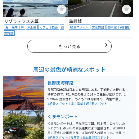
リゾラテラス天草
島原城
海｜海岸｜岬
お土産
カフェ｜軽食
商
絶景スポット
文化施設
美術館｜資料館
業施設
もっと見る
周辺の景色が綺麗なスポット
長部田海床路
長部田海床路は日本の有明海にある、干潮時のみ現れる
特有の道で、約1キロの長さに24本の電柱が並びます。1
979年に建設され、もともとは有明海の干満差が激しい
ため、海苔養殖や採貝を行う漁業者が使用していまし
#絶景スポット
#海｜海岸｜岬
#珍スポット
た。 道は満潮時には海に沈むため、海中に立ち並ぶ電柱
の景色が独特で、これが観光スポットとしても人気で
くまモンポート
す。特に干潮・満潮の2時間前後が最も見どころで、夕日
や明かりが灯る時間帯が特に美しいです。 アニメ「千と
くまモンポートは、八代港にて国、熊本県、ロイヤルカ
千尋の神隠し」のワンシーンに例えられるほどの幻想的
リビアン社の三社の官民連携により整備され、2020年3
な風景が広がり、多くの人々が訪れて写真を撮影してい
月に完成した国際クルーズ船の受入れ拠点です。世界最
ます。さらに、住吉海岸公園には、2022年7月に「ワン
大級（22万トン級）のクルーズ船を受け入れることが想
#絶景スポット
#食事処
#お土産
#珍スポット