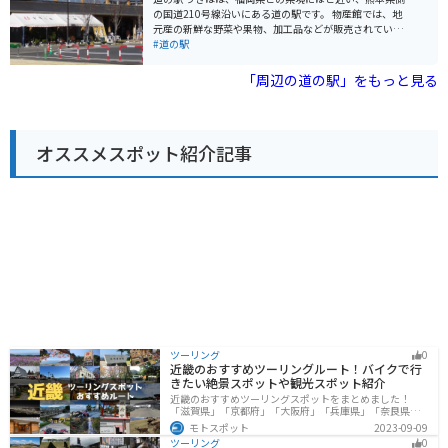
【おすすめポイント】 * 絶景スポットとして人気 * 新鮮
の国道210号線沿いにある道の駅です。 物産館では、地
な魚介類が食べられる * バイク駐車場あり * 周辺にツー
元産の新鮮な野菜や果物、加工品などが販売されていま
リングスポット多数
す。特に、うきは市はフルーツの里として知られてお
#道の駅
り、季節に応じた様々なフルーツが楽しめます。秋に
は、梨やぶどう狩りができる観光農園もあります。 レス
「周辺の道の駅」をもっと見る
トランでは、地元産の食材を使った料理が味わえます。
郷土料理の「だご汁」や「馬刺し」などもおすすめで
す。 バイクで訪れる場合、道の駅 うきはは駐車場も広
く、休憩場所として最適です。道の駅周辺には、温泉施
オススメスポット紹介記事
設もあるので、ツーリングで疲れた体を癒やすこともで
きます。 うきは市は、自然豊かな場所です。道の駅 うき
はを拠点に、周辺の観光スポットを巡ってみるのも良い
でしょう。耳納連山や、筑後川など、 scenic ride を楽し
めるスポットもあります。
ツーリング
0
近畿のおすすめツーリングルート！バイクで行
きたい絶景スポットや観光スポット紹介
近畿のおすすめツーリングスポットをまとめました！
「滋賀県」「京都府」「大阪府」「兵庫県」「奈良県」
「和歌山」の各県の観光地紹介します。自然豊かな山々
モトスポット
2023-09-09
や湖、温泉地が点在し、四季折々の景色を楽しめるスポ
ツーリング
0
ットが多数あります。バイクで近畿にツーリングに行く