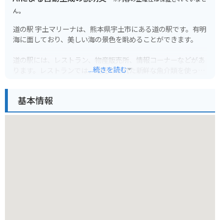
ん。
道の駅 宇土マリーナは、熊本県宇土市にある道の駅です。有明
海に面しており、美しい海の景色を眺めることができます。
道の駅には、レストラン、物産販売所、情報コーナーなどがあ
...続きを読む
ります。レストランでは、地元でとれた新鮮な魚介類を使った
料理を楽しむことができます。物産販売所では、宇土市の特産
品や、お土産に最適な商品を購入することができます。情報コ
基本情報
ーナーでは、観光案内などを受けることができます。
道の駅 宇土マリーナは、バイクでのツーリングにも最適な場所
です。駐車場も広く、休憩場所としても最適です。また、道の
駅からは、天草諸島へのフェリーも出ており、天草観光の拠点
としても利用できます。
宇土市は、デコポンなどの柑橘類の産地としても知られていま
す。道の駅でも、季節によっては新鮮な柑橘類を購入すること
ができます。また、宇土市は、歴史的な街並みも残っており、
観光スポットとしても人気があります。道の駅 宇土マリーナか
ら、少し足を延ばして、宇土市の観光を楽しむのもおすすめで