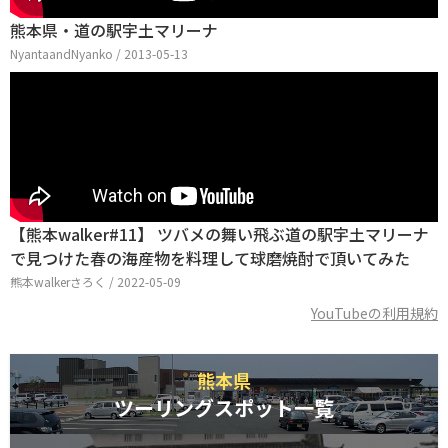
熊本県・道の駅宇土マリーナ
NyantaandNyanko / 2013-05-13
【熊本walker#11】 ツバメの舞い飛ぶ道の駅宇土マリーナ
で見つけた春の海産物を料理して球磨焼酎で頂いてみた
熊本walkerさろく / 2022-05-09
YouTubeの利用規約
熊本県
ツーリングスポット一覧