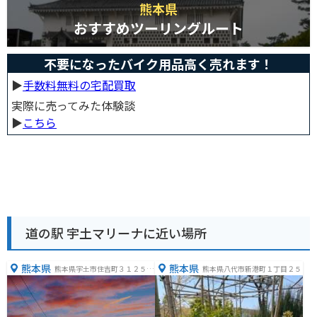
熊本県
おすすめツーリングルート
不要になったバイク用品高く売れます！
▶︎
手数料無料の宅配買取
実際に売ってみた体験談
▶︎
こちら
道の駅 宇土マリーナに近い場所
熊本県
熊本県
熊本県宇土市住吉町３１２５
熊本県八代市新港町１丁目２５
−１