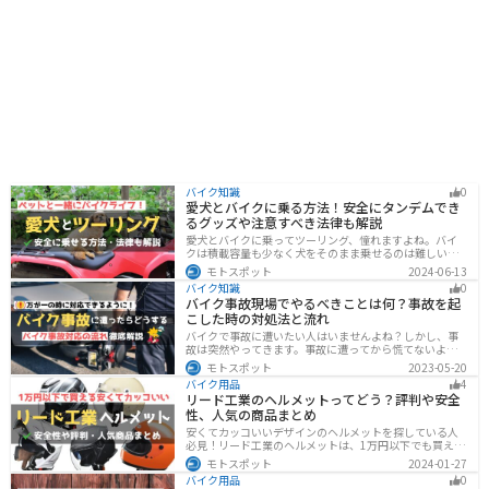
バイク知識
0
愛犬とバイクに乗る方法！安全にタンデムでき
るグッズや注意すべき法律も解説
愛犬とバイクに乗ってツーリング、憧れますよね。バイ
クは積載容量も少なく犬をそのまま乗せるのは難しいで
すが、専用アイテムを使えば実現できます。この記事で
モトスポット
2024-06-13
は、安全に楽しむために必要な知識やグッズをまとめま
バイク知識
0
した。しっかりと準備して愛犬とバイクライフを満喫し
バイク事故現場でやるべきことは何？事故を起
ましょう！
こした時の対処法と流れ
バイクで事故に遭いたい人はいませんよね？しかし、事
故は突然やってきます。事故に遭ってから慌てないよう
に対処法を知っておきましょう。自分が加害者になった
モトスポット
2023-05-20
時、被害者になった時、それぞれどんな対応をすれば良
バイク用品
4
いのかまとめました。
リード工業のヘルメットってどう？評判や安全
性、人気の商品まとめ
安くてカッコいいデザインのヘルメットを探している人
必見！リード工業のヘルメットは、1万円以下でも買える
ヘルメットが多数あります。安全基準もしっかりクリア
モトスポット
2024-01-27
しており、安全性にも優れています。種類も豊富でカス
バイク用品
0
タム用のシールドもあるので、クールに決めたい人にオ