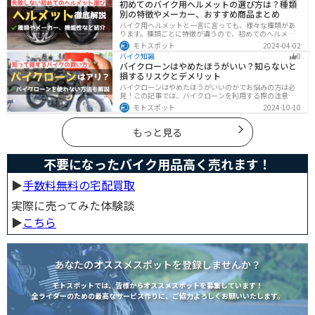
初めてのバイク用ヘルメットの選び方は？種類
ススメです。
別の特徴やメーカー、おすすめ商品まとめ
バイク用ヘルメットと一言に言っても、様々な種類があ
ります。種類ごとに特徴が違うので、初めてのヘルメッ
ト選びで失敗しないように、しっかりと理解して選ぶよ
モトスポット
2024-04-02
うにしましょう。この記事では、特徴やメリットデメリ
バイク知識
0
ット、有名メーカーなど初心者が知っておくべきことを
バイクローンはやめたほうがいい？知らないと
まとめました。
損するリスクとデメリット
バイクローンはやめたほうがいいのかでお悩みの方は必
見！この記事では、バイクローンを利用する際の注意点
や失敗しない選び方を解説しています。実は、バイクロ
モトスポット
2024-10-10
ーンの選び方にはコツがあります。この記事を読めば、
自分に合った賢い選択をすることが可能です。
もっと見る
不要になったバイク用品高く売れます！
▶︎
手数料無料の宅配買取
実際に売ってみた体験談
▶︎
こちら
あなたのオススメスポットを登録しませんか？
モトスポットでは、皆様からオススメスポットを募集しています！
全ライダーのための最高なサービス作りに、ご協力よろしくお願いいたします。