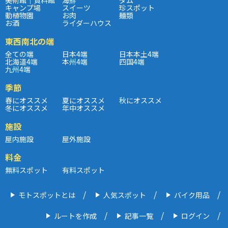
キャンプ場
スイーツ
珍スポット
動植物園
お肉
麺類
お酒
ライダーハウス
東西南北の端
全ての端
日本4端
日本本土4端
北海道4端
本州4端
四国4端
九州4端
季節
春にオススメ
夏にオススメ
秋にオススメ
冬にオススメ
年中オススメ
施設
屋内施設
屋外施設
料金
無料スポット
有料スポット
モトスポットとは
人気スポット
バイク用品
ルートを作成
記事一覧
ログイン