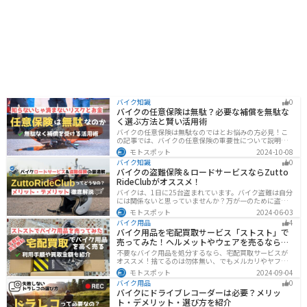
バイク知識
0
バイクの任意保険は無駄？必要な補償を無駄な
く選ぶ方法と賢い活用術
バイクの任意保険は無駄なのではとお悩みの方必見！こ
の記事では、バイクの任意保険の重要性について説明し
ています。実は、自賠責保険だけでは不十分な保護しか
モトスポット
2024-10-08
得られず、経済的リスクも高いです。この記事を読めば、
バイク知識
0
バイクの任意保険が必要な理由がわかります。
バイクの盗難保険＆ロードサービスならZutto
RideClubがオススメ！
バイクは、1日に25台盗まれています。バイク盗難は自分
には関係ないと思っていませんか？万が一のために盗難
保険を検討しておきましょう。この記事ではオススメの
モトスポット
2024-06-03
バイク盗難保険「ZuttoRideClub」について解説します。
バイク用品
4
ロードサービスや会員限定特典などもあるので、お得な
バイク用品を宅配買取サービス「ストスト」で
バイク盗難保険を探している人に最適です。
売ってみた！ヘルメットやウェアを売るならオ
ススメ
不要なバイク用品を処分するなら、宅配買取サービスが
オススメ！捨てるのは勿体無い、でもメルカリやヤフオ
クに出すのは面倒だし手数料がかかる...STST（ストス
モトスポット
2024-09-04
ト）なら手数料や送料など完全無料で、自宅から送るだ
バイク用品
0
けでOKなので超簡単に売れます！ストストを実際に使っ
バイクにドライブレコーダーは必要？メリッ
てみたので、流れや買取金額などを紹介します。
ト・デメリット・選び方を紹介