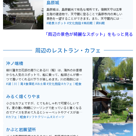
島原城
われている場所なので、時折賑わいを見せています。 周
辺に飲食店がほとんどないので、飲み物や軽食を持参し
島原城は、島原観光で有名な場所です。復興天守は五重
ていくのがおすすめです。のどかな景色を一望しながら
五階の建造物で、天守閣に登ることで島原市内の美しい
休憩することができます。
景色を一望することができます。また、天守閣内にはキ
リシタン史料館、観光復興記念館、西望記念館があり、
#絶景スポット
#文化施設
#美術館｜資料館
島原城やキリシタン、島原の乱といった歴史的な資料な
どが展示されています。入口前には、武者姿をした武将
「周辺の景色が綺麗なスポット」をもっと見る
隊が案内することもあります。
周辺のレストラン・カフェ
沖ノ端橋
柳川藩主立花邸の周りにある川（堀）は、海外のお客様
からも人気のスポットで、船に乗って、船頭さんが棒一
つで漕いでくれる川下りが楽しめます。川の両側には柳
の木がズラッと立ち並んでおり、風に揺れる柳と川下り
#湖｜川｜滝
#食事処
#お土産
#文化施設
#カフェ｜軽食
の船がとても絵になります。
みるく畑くりやま
小さなカフェですが、とてもおしゃれで可愛らしいで
す。夏の暑い時期にツーリングで走っていると暑くなる
のでアイスを求めて入るとシャーベットやアイスが染み
渡ります。お店の雰囲気もいいので、ぜひ立ち寄ってみ
#カフェ｜軽食
#ソフトクリーム
#スイーツ
てください。
かぶと岩展望所