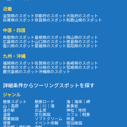
近畿
滋賀県のスポット
京都府のスポット
大阪府のスポット
兵庫県のスポット
奈良県のスポット
和歌山県のスポット
中国・四国
鳥取県のスポット
島根県のスポット
岡山県のスポット
広島県のスポット
山口県のスポット
徳島県のスポット
香川県のスポット
愛媛県のスポット
高知県のスポット
九州・沖縄
福岡県のスポット
佐賀県のスポット
長崎県のスポット
熊本県のスポット
大分県のスポット
宮崎県のスポット
鹿児島県のスポット
沖縄県のスポット
詳細条件からツーリングスポットを探す
ジャンル
絶景スポット
絶景ロード
海｜海岸｜岬
山｜高原
湖｜川｜滝
食事処
道の駅
お土産
神社｜寺院
温泉
文化施設
カフェ｜軽食
商業施設
ソフトクリーム
林道
夜景
イベント体験
宿泊施設
美術館｜資料館
海鮮
ダム