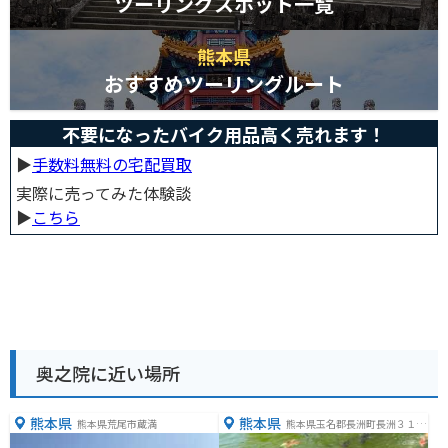
ツーリングスポット一覧
熊本県
おすすめツーリングルート
不要になったバイク用品高く売れます！
▶︎
手数料無料の宅配買取
実際に売ってみた体験談
▶︎
こちら
奥之院に近い場所
熊本県
熊本県
熊本県荒尾市蔵満
熊本県玉名郡長洲町長洲３１５
０