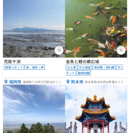
荒尾干潟
金魚と鯉の郷広場
絶景スポット
海｜海岸｜岬
お土産
文化施設
美術館｜資料館
珍ス
ポット
動植物園
福岡県
熊本県
福岡県八女市立花町白木２１７
熊本県菊池市泗水町豊水３３８
３
１