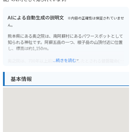
AIによる自動生成の説明文
※内容の正確性は保証されていませ
ん。
熊本県にある奥之院は、南阿蘇村にあるパワースポットとして
知られる神社です。阿蘇五岳の一つ、根子岳の山頂付近に位置
し、標高は約1,150m。
...続きを読む
奥之院は、700年以上前に阿蘇を開山したとされる健磐龍命(た
けいわたつのみこと)を祀っています。険しい山道を登った先に
ひっそりと佇む社は、神秘的な雰囲気に包まれています。
基本情報
奥之院までは、中腹にある駐車場から徒歩で約1時間。険しい
山道が続くため、歩きやすい服装と靴が必須です。登山道は未
舗装で、バイクでの登頂はできません。
頂上からは阿蘇の雄大な景色を一望でき、登山やハイキングの
目的地としても人気です。麓には旅館や民宿もあり、阿蘇の自
然を満喫したい旅行者におすすめです。