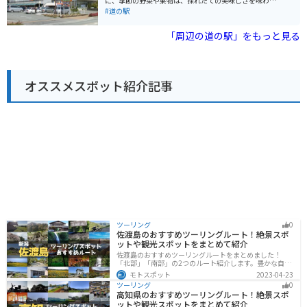
に、季節の野菜や果物は、採れたての美味しさを味わえ
「あらお海辺の湯」**: 旅の疲れを癒せる温泉施設も併
ると評判です。 また、大牟田市は、かつて三池炭鉱で栄
#道の駅
設。露天風呂からは有明海を一望でき、リラックス効果
えた街として知られており、道の駅おおむたに隣接する
抜群です。 【バイク乗りの方へ】 * **広々とした駐車場*
「おおむたハイツ」には、三池炭鉱の歴史を学べる「三
「周辺の道の駅」をもっと見る
*: バイクを停めやすい広々とした駐車場があります。ツ
池炭鉱閉山資料館」があります。 バイクで訪れる場合、
ーリングの休憩に最適です。 * **休憩スペース**: 屋内・
道の駅おおむたには、広々とした駐車場が完備されてい
屋外ともに休憩スペースが充実しており、長距離移動の
るので安心です。周辺には、有明海沿岸道路などの快適
合間にリフレッシュできます。 * **給油所**: 周辺にガソ
なツーリングロードも走っており、ツーリングの休憩ス
リンスタンドがあるので、給油の心配もありません。
オススメスポット紹介記事
ポットとしても最適です。 道の駅おおむたを訪れた際に
【名産品】 * **梨**: 荒尾市は梨の産地としても有名。
は、ぜひ、地元の特産品である「大牟田ラーメン」や
瑞々しくて甘い梨は、お土産に喜ばれます。 * **トマト*
「草木饅頭」も味わってみてください。
*: 甘みと酸味のバランスが良い荒尾産のトマトも人気で
す。 * **海苔**: 有明海で採れた風味豊かな海苔もおすす
めです。 道の駅"ウェルネスあらお"で、美味しい食事と
温泉、そして雄大な自然を満喫して、素敵な旅の思い出
を作ってください。
ツーリング
0
佐渡島のおすすめツーリングルート！絶景スポ
ットや観光スポットをまとめて紹介
佐渡島のおすすめツーリングルートをまとめました！
「北部」「南部」の2つのルート紹介します。豊かな自然
と歴史的なスポット、トキなどの貴重な動物を見られる
モトスポット
2023-04-23
スポットが多数あります。バイクで佐渡島にツーリング
ツーリング
0
に行く際は参考にしてください。
高知県のおすすめツーリングルート！絶景スポ
ットや観光スポットをまとめて紹介