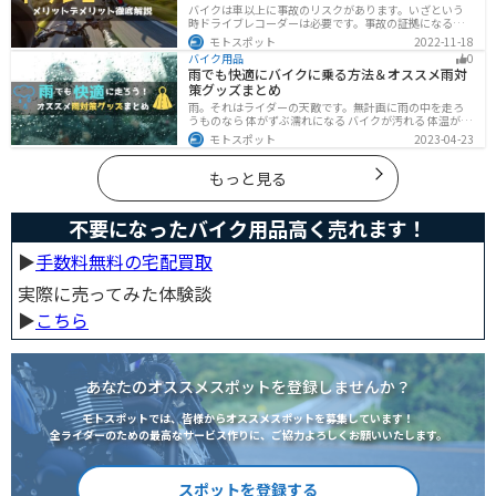
バイクは車以上に事故のリスクがあります。いざという
時ドライブレコーダーは必要です。事故の証拠になるの
はもちろん、ツーリングの記録など多数のメリットがあ
モトスポット
2022-11-18
ります。ドライブレコーダーのメリットデメリット、選
バイク用品
0
び方についてまとめました。付けようか悩んでいる人は
雨でも快適にバイクに乗る方法＆オススメ雨対
参考にしてください。
策グッズまとめ
雨。それはライダーの天敵です。無計画に雨の中を走ろ
うものなら 体がずぶ濡れになる バイクが汚れる 体温が奪
われて集中力が低下する 雨で視界が悪くなる 路面が濡れ
モトスポット
2023-04-23
て滑りやすくなるなど、晴れの日にはないマイナス要素
が盛りだくさんでライダーに押し寄せてきます。そんな
雨の中を好んで走ろうなんて誰も考えていないはずです
もっと見る
が、どうしても避けられない場合もありますよね。この
記事では、レインウエアや防水バッグをはじめ、ライダ
ーや荷物を雨から守るための方法やグッズなどについて
不要になったバイク用品高く売れます！
紹介します。雨はライダーにとって非常に厄介なモノで
すが、バッチリと対策しておけば意外と快適に走れてし
まうものです
▶︎
手数料無料の宅配買取
実際に売ってみた体験談
▶︎
こちら
あなたのオススメスポットを登録しませんか？
モトスポットでは、皆様からオススメスポットを募集しています！
全ライダーのための最高なサービス作りに、ご協力よろしくお願いいたします。
スポットを登録する