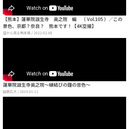
【熊本】蓮華院誕生寺 奥之院 編 （ Vol.105 ）／この
景色、京都？奈良？ 熊本です！【4K空撮】
空から見る熊本県 / 2022-02-08
蓮華院誕生寺奥之院〜縁結びの鐘の音色〜
田原広大 / 2019-01-11