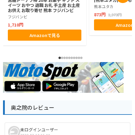
イーツ おやつ 退職 お礼 手土産 お土産
熊本ユタカ
お供え お取り寄せ 熊本 フジバンビ
873円
1,373円
フジバンビ
1,710円
Amazo
Amazonで見る
奥之院のレビュー
未ログインユーザー