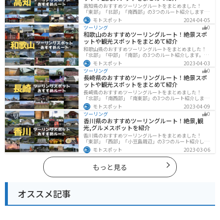
高知県のおすすめツーリングルートをまとめました！
「東部」「北部」「南西部」の3つのルート紹介します。
山と海どちらも楽しめるスポットが多数あり、様々な楽
モトスポット
2024-04-05
しみ方ができます。バイクで高知県にツーリングに行く
ツーリング
0
際は参考にしてください。
和歌山のおすすめツーリングルート！絶景スポ
ットや観光スポットをまとめて紹介
和歌山県のおすすめツーリングルートをまとめました！
「北部」「中部」「南部」の3つのルート紹介します。海
と山に囲まれた自然豊かなエリアが広がり、様々な楽し
モトスポット
2023-04-03
み方ができます。バイクで和歌山県にツーリングに行く
ツーリング
0
際は参考にしてください。
長崎県のおすすめツーリングルート！絶景スポ
ットや観光スポットをまとめて紹介
長崎県のおすすめツーリングルートをまとめました！
「北部」「南西部」「南東部」の3つのルート紹介しま
す。国際色豊かな街並みや世界遺産、絶景ポイントが数
モトスポット
2023-04-09
多く存在し、様々な楽しみ方ができます。バイクで長崎
ツーリング
0
県にツーリングに行く際は参考にしてください。
香川県のおすすめツーリングルート！絶景,観
光,グルメスポットを紹介
香川県のおすすめツーリングルートをまとめました！
「東部」「西部」「小豆島周辺」の3つのルート紹介しま
す。自然豊かな山から海、絶品グルメを満喫するツーリ
モトスポット
2023-03-06
ングができます。バイクで香川県にツーリングに行く際
は参考にしてください。
もっと見る
オススメ記事