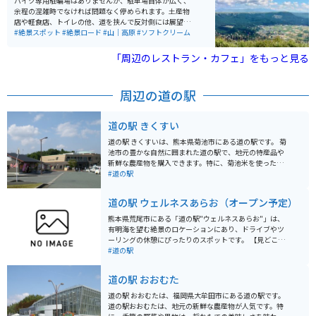
バイク専用駐輪場はありませんが、駐車場自体が広く、
余程の混雑時でなければ問題なく停められます。土産物
店や軽食店、トイレの他、道を挟んで反対側には展望台
があります。 飲料の自動販売機も数台設置されていて、
#絶景スポット
#絶景ロード
#山｜高原
#ソフトクリーム
駐車場入口付近の他、土産物店や軽食店の建物付近にも
設置されていました。トイレは軽食店の店内ではなく、
「周辺のレストラン・カフェ」をもっと見る
独立しているので、無料で使用できます。 展望台は、阿
蘇の山々や裾野に広がる町並みを一望でき、ベンチに座
りながら景色を楽しむことができます。阿蘇ツーリング
周辺の道の駅
での休憩場所としてオススメです。
道の駅 きくすい
道の駅 きくすいは、熊本県菊池市にある道の駅です。 菊
池市の豊かな自然に囲まれた道の駅で、地元の特産品や
新鮮な農産物を購入できます。特に、菊池米を使ったお
にぎりや弁当は人気です。また、併設されているレスト
#道の駅
ランでは、菊池産の食材を使った料理を楽しむことがで
きます。 バイクでのツーリングにも最適な場所で、駐車
道の駅 ウェルネスあらお（オープン予定）
場も広々としています。道の駅 きくすいを拠点に、菊池
渓谷や阿蘇方面へのツーリングを楽しむのも良いでしょ
熊本県荒尾市にある「道の駅"ウェルネスあらお"」は、
う。 周辺には、歴史的な観光スポットである菊池神社
有明海を望む絶景のロケーションにあり、ドライブやツ
や、美しい景観を楽しめる鞠智城跡などもあります。道
ーリングの休憩にぴったりのスポットです。 【見どこ
の駅 きくすいで休憩を取りながら、菊池市の観光を満喫
ろ】 * **展望台からの眺望**: 有明海に沈む夕日は格別！
#道の駅
してみてはいかがでしょうか。
潮干狩りや海水浴が楽しめる海岸も近く、季節ごとの海
の表情を楽しめます。 * **新鮮な農産物・海産物**: 地元
道の駅 おおむた
で採れた新鮮な野菜や果物、有明海で獲れたばかりの魚
介類などが豊富に並びます。お土産探しにも最適です。 *
道の駅 おおむたは、福岡県大牟田市にある道の駅です。
**レストラン**: 地元の食材をふんだんに使った料理が味
道の駅おおむたは、地元の新鮮な農産物が人気です。特
わえます。特に海鮮丼はおすすめです。 * **温泉施設