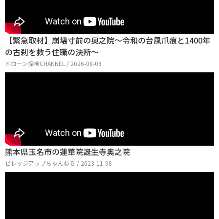
【緊急取材】崩壊寸前の奥之院～令和の台風爪痕と1400年
の古刹を救う住職の決断～
ドローン探検CHANNEL / 2026-08-08
熊本県玉名市の蓮華院誕生寺奥之院
ビレッジアップちゃんねる / 2023-11-08