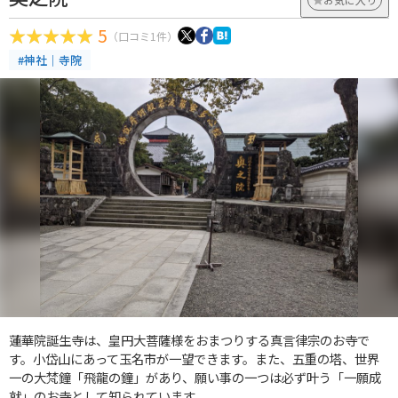
5
（口コミ1件）
#神社｜寺院
蓮華院誕生寺は、皇円大菩薩様をおまつりする真言律宗のお寺で
す。小岱山にあって玉名市が一望できます。また、五重の塔、世界
一の大梵鐘「飛龍の鐘」があり、願い事の一つは必ず叶う「一願成
就」のお寺として知られています。