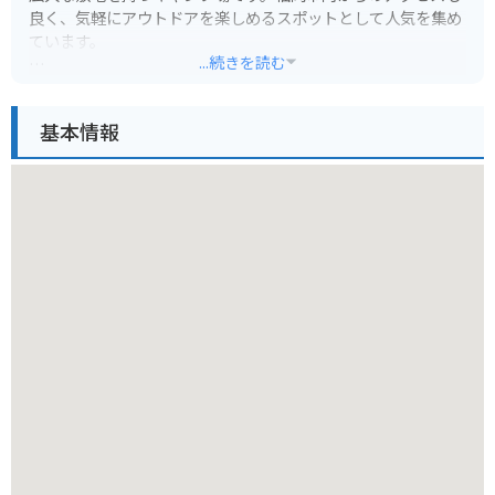
良く、気軽にアウトドアを楽しめるスポットとして人気を集め
ています。
...続きを読む
キャンプサイトは、オートキャンプサイト、フリーサイト、バ
ンガローなど、多様なニーズに対応できる設備が整っていま
基本情報
す。各サイトにはテーブルやイス、焚き火台などが完備されて
おり、手ぶらで訪れても快適に過ごせるのが魅力です。また、
場内には炊事棟やシャワー、トイレなども整備されており、清
潔で利用しやすい環境です。
バイクでのツーリングにも最適なロケーションです。キャンプ
場までの道中は、緑豊かな山道を走り抜ける爽快感を味わえ、
到着後も愛車をサイトの近くに停められるため、荷物の積み下
ろしも楽々です。キャンプ場周辺には、油山展望台や市民の森
などの散策スポットがあり、自然を満喫しながらリフレッシュ
できます。
油山市民の森では、BBQはもちろん、ハイキングやサイクリン
グ、バードウォッチングなど、様々なアクティビティを楽しめ
ます。特に夏場は、場内の小川で水遊びをする子供たちの姿も
見られます。家族連れや友人同士での利用はもちろん、ソロキ