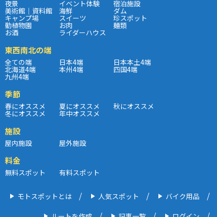
夜景
イベント体験
宿泊施設
美術館｜資料館
海鮮
ダム
キャンプ場
スイーツ
珍スポット
動植物園
お肉
麺類
お酒
ライダーハウス
東西南北の端
全ての端
日本4端
日本本土4端
北海道4端
本州4端
四国4端
九州4端
季節
春にオススメ
夏にオススメ
秋にオススメ
冬にオススメ
年中オススメ
施設
屋内施設
屋外施設
料金
無料スポット
有料スポット
モトスポットとは
人気スポット
バイク用品
ルートを作成
記事一覧
ログイン