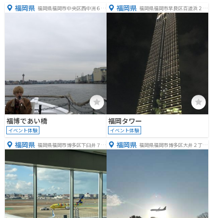
福岡県
福岡県
福岡県福岡市中央区西中洲６
福岡県福岡市早良区百道浜２丁
−２９
目３−２６
福博であい橋
福岡タワー
イベント体験
イベント体験
福岡県
福岡県
福岡県福岡市博多区下臼井７７
福岡県福岡市博多区大井２丁目
８−１
１