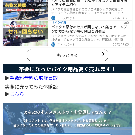
バイクの積載問題全て解決！オススメ積載方法
とアイテム紹介
バイクの積載方法とオススメの積載グッズを紹介しま
す！バイクに荷物を積載するにはどうすればいいの？と
いう疑問はこれで解決！通勤や日帰りツーリング、キャ
モトスポット
2024-04-21
ンプツーリングなど用途別にオススメの積載方法を解説
バイク知識
0
します！オススメの積載アイテムも紹介するので、バイ
バイクや原付のセルが回らない！無音でエンジ
クの積載に悩んでいる方は参考にしてください。
ンがかからない時の原因と対処法
バイクのセルが回らずエンジンが掛からない時の原因と
対処法、チェック項目を解説します。原因は、燃料系・
電装系・その他に分かれますが、バッテリー上がりが原
モトスポット
2023-05-02
因であることが多いです。その場合、押しがけやバッテ
リー復旧サービスなどを活用しましょう。事前にできる
対処準備についても解説します。
もっと見る
不要になったバイク用品高く売れます！
▶︎
手数料無料の宅配買取
実際に売ってみた体験談
▶︎
こちら
あなたのオススメスポットを登録しませんか？
モトスポットでは、皆様からオススメスポットを募集しています！
全ライダーのための最高なサービス作りに、ご協力よろしくお願いいたします。