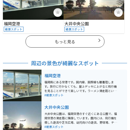
福岡空港
大井中央公園
絶景スポット
絶景スポット
もっと見る
周辺の景色が綺麗なスポット
福岡空港
福岡県にある空港です。国内線、国際線も離着陸しま
す。旅行に行かなくても、屋上デッキに上がると飛行機
を見ることができて楽しいです。ラーメン滑走路という
ラーメン専門店が集うお食事処があり、平日も休日も混
#絶景スポット
雑しています。
大井中央公園
大井中央公園は、福岡空港のすぐ近くにある公園で、福
岡空港の滑走路に隣接しています。園内には、飛行機を
模した遊具や芝生広場、幼児向けの遊具、野球場、テニ
スコートなど、多彩な施設が整備されています。特に、
#絶景スポット