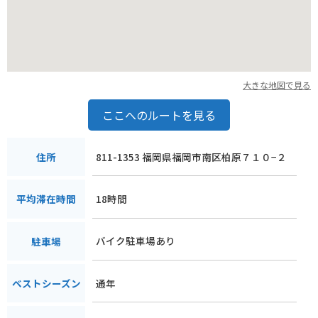
ャンプにもおすすめです。
地域の名産品としては、福岡の美味しい食材を使ったBBQセッ
トの販売や、地元の野菜を使った料理体験などが企画されるこ
ともあります。訪れる時期によって様々なイベントが開催され
るため、事前に公式サイトでチェックすると良いでしょう。
大きな地図で見る
油山市民の森は、都会の喧騒を離れて自然を満喫したい方、ア
ここへのルートを見る
クティブにアウトドアを楽しみたい方、そしてバイクでのツー
リングの途中に立ち寄りたい方にとって、最適なキャンプ場と
言えるでしょう。
811-1353 福岡県福岡市南区柏原７１０−２
住所
18時間
平均滞在時間
バイク駐車場あり
駐車場
通年
ベストシーズン