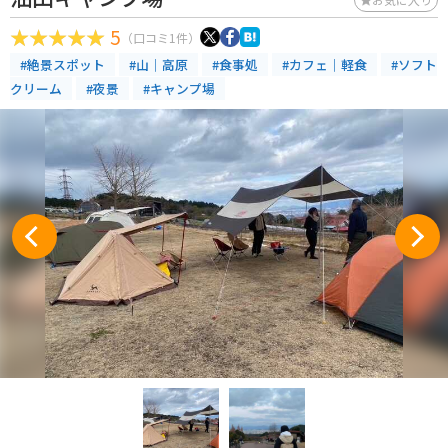
5
（口コミ1件）
#絶景スポット
#山｜高原
#食事処
#カフェ｜軽食
#ソフト
クリーム
#夜景
#キャンプ場