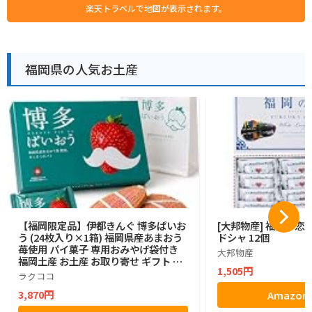
楽天トラベルで地図が表示されます。
福岡県の人気お土産
【福岡限定品】伊都きんぐ 博多ぱいお
[大邦物産] 福岡の恋
う (24枚入り×1箱) 福岡県産あまおう
ドシャ 12個
苺使用 パイ菓子 専用おみやげ袋付き
大邦物産
福岡土産 お土産 お取り寄せ ギフト 贈
1,505円
答用 お菓子 帰省土産 プレゼント ご挨
ラクココ
拶 ラクココ厳選
3,870円
Amazo