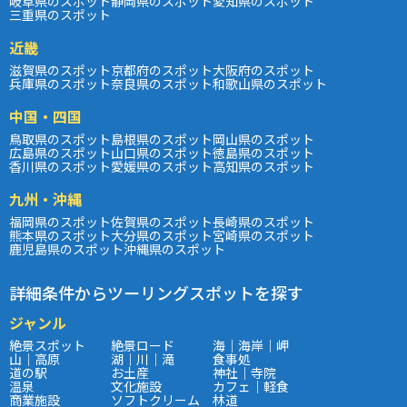
岐阜県のスポット
静岡県のスポット
愛知県のスポット
三重県のスポット
近畿
滋賀県のスポット
京都府のスポット
大阪府のスポット
兵庫県のスポット
奈良県のスポット
和歌山県のスポット
中国・四国
鳥取県のスポット
島根県のスポット
岡山県のスポット
広島県のスポット
山口県のスポット
徳島県のスポット
香川県のスポット
愛媛県のスポット
高知県のスポット
九州・沖縄
福岡県のスポット
佐賀県のスポット
長崎県のスポット
熊本県のスポット
大分県のスポット
宮崎県のスポット
鹿児島県のスポット
沖縄県のスポット
詳細条件からツーリングスポットを探す
ジャンル
絶景スポット
絶景ロード
海｜海岸｜岬
山｜高原
湖｜川｜滝
食事処
道の駅
お土産
神社｜寺院
温泉
文化施設
カフェ｜軽食
商業施設
ソフトクリーム
林道