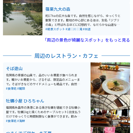
滑走路に着陸する飛行機を間近で見ることができ、飛行
機好きの人に人気のスポットです。 また、園内にはカラ
篠栗九大の森
フルなベンチがアート作品のように配置され、とても綺
麗です。駐車場は3か所に分かれ、約100台分が用意され
約17haの広大な森です。自然を感じながら、ゆっくりと
ており、利用時間は5時から21時までです。アクセス
散策できます。敷地の中心部にある池は、別名「ジブリ
は、西鉄バスの大井町バス停から徒歩数分と便利です。
の森」と呼ばれるほどに幻想的で、なだらかな山道なの
でウォーキング初心者でもオススメです。道中は田舎道
#絶景スポット
#湖｜川｜滝
#林道
で都会から離れてのんびりとした時間を味わうことがで
きます。
「周辺の景色が綺麗なスポット」をもっと見る
周辺のレストラン・カフェ
そば遊山
佐賀県の脊振の山奥で、品のいいお蕎麦が食べられま
す。暖かいお蕎麦から、ざるそば、限定品のメニューま
で。そばがきなどのサイドメニューも絶品です。自然を
眺めながらお蕎麦をいただく時間は、贅沢そのもので
#食事処
#麺類
す。
牡蠣小屋 ひろちゃん
福岡県糸島市の漁港にある焼き牡蠣を堪能できる牡蠣小
屋です。牡蠣1kgと焼くためのテーブルセット1台支払う
だけでゆっくりと時間制限なく食事ができます。飲み
物、食べ物、持ち込み自由です。 LINEで登録してオーダ
#食事処
#海鮮
ーはLINEで行います。駐車場あり、トイレも完備されて
います。