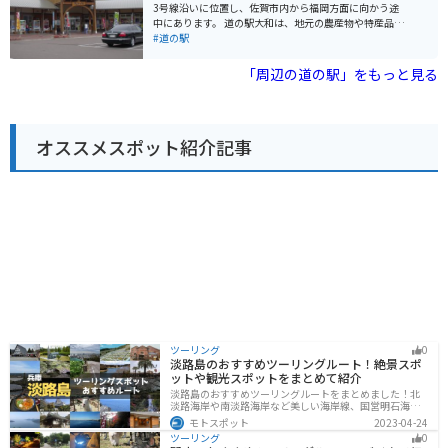
で約10分のところには、日本最大級の弥生時代の環濠集
3号線沿いに位置し、佐賀市内から福岡方面に向かう途
落跡である吉野ヶ里遺跡があります。また、車で約20分
中にあります。 道の駅大和は、地元の農産物や特産品を
のところには、樹齢約300年の大楠がある武雄神社があ
販売する直売所が人気です。新鮮な野菜や果物はもちろ
#道の駅
ります。道の駅 かみみねは、佐賀県内を観光する際の拠
ん、佐賀海苔や呼子のイカなど、地元の特産品も豊富に
点としても便利な場所にあります。周辺には、温泉や宿
取り揃えています。 また、レストランでは、佐賀牛や伊
「周辺の道の駅」をもっと見る
泊施設もあるので、ゆっくりと観光を楽しむことができ
万里牛などを使った地元グルメを堪能できます。バイク
ます。 【道の駅 かみみね周辺の観光スポット】 * 吉野ヶ
で訪れた方は、駐車場も広々としているので安心して休
里遺跡 * 武雄神社 * 武雄温泉 【道の駅 かみみね周辺のグ
憩できます。 道の駅大和は、佐賀市内から車で約30分、
ルメ】 * 佐賀牛 * 伊万里牛 * 有明海の海苔 【道の駅 かみ
福岡市内から車で約1時間30分の場所に位置していま
みねへのアクセス】 * 車：長崎自動車道 東脊振ICから約
オススメスポット紹介記事
す。ドライブやツーリングの休憩場所として、ぜひお立
10分 * 電車：JR長崎本線 肥前山口駅からタクシーで約2
ち寄りください。
0分 * バイク：駐車場、バイクスタンドあり 【道の駅 か
みみねの情報】 * 住所：佐賀県三養基郡上峰町大字坊所1
525-1 * 電話番号：0952-52-3715 * 営業時間：9:00～1
8:00 * 定休日：年中無休 佐賀県へのツーリングの際に
は、ぜひ道の駅 かみみねに立ち寄ってみてください。
ツーリング
0
淡路島のおすすめツーリングルート！絶景スポ
ットや観光スポットをまとめて紹介
淡路島のおすすめツーリングルートをまとめました！北
淡路海岸や南淡路海岸など美しい海岸線、国営明石海峡
公園や淡路夢舞台など、自然とアートが融合した施設も
モトスポット
2023-04-24
多数あります。バイクで淡路島にツーリングに行く際は
ツーリング
0
参考にしてください。