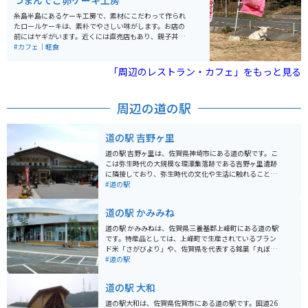
つまんでご卵ケーキ工房
糸島半島にあるケーキ工房で、素材にこだわって作られ
たロールケーキは、素朴でやさしい味がします。お店の
前にはヤギがいます。近くには直売店もあり、親子丼や
玉子丼を食べる事も出来ます。お腹を満たした後は、先
#カフェ｜軽食
に広がる海と有名な二見ヶ浦もあり、ツーリングには最
高な場所です。
「周辺のレストラン・カフェ」をもっと見る
周辺の道の駅
道の駅 吉野ヶ里
道の駅 吉野ヶ里は、佐賀県神埼市にある道の駅です。こ
こは弥生時代の大規模な環濠集落跡である吉野ヶ里遺跡
に隣接しており、弥生時代の文化や生活に触れることが
できます。 道の駅には、特産品販売所があり、地元産の
#道の駅
新鮮な野菜や果物、加工品などを購入できます。また、
レストランでは、佐賀県産の食材を使った料理を楽しむ
道の駅 かみみね
ことができます。特に、佐賀牛を使った料理はおすすめ
です。 バイクで訪れる場合、道の駅には広い駐車場が完
道の駅 かみみねは、佐賀県三養基郡上峰町にある道の駅
備されているので安心です。吉野ヶ里遺跡周辺は、田園
です。特産品としては、上峰町で生産されているブラン
風景が広がる走りやすい道が多く、ツーリングにも最適
ド米「さがびより」や、佐賀県を代表する銘菓「丸ぼう
です。道の駅で休憩を挟みながら、周辺を巡ってみるの
ろ」などが人気です。 また、道の駅 かみみねは、バイク
#道の駅
も良いでしょう。 吉野ヶ里周辺は、歴史と自然が豊かな
乗りにとって便利な休憩スポットとしても知られていま
地域です。吉野ヶ里遺跡以外にも、古代の古墳や神社仏
す。駐車場も広く、バイクスタンドも設置されているの
道の駅 大和
閣など、歴史的な見どころがたくさんあります。また、
で、安心してバイクを停めることができます。 道の駅 か
春には桜、秋には紅葉と、四季折々の美しい景色を楽し
みみね周辺には、観光スポットもいくつかあります。車
道の駅大和は、佐賀県佐賀市にある道の駅です。国道26
むことができます。