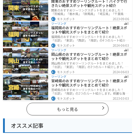
関東のおすすめツーリングルート！バイクで行
きたい絶景スポットや観光スポット紹介
関東のおすすめツーリングスポットをまとめました！
「茨城県」「栃木県」「群馬県」「埼玉県」「千葉県」
「東京都」「神奈川県」の各県の観光地紹介します。自
モトスポット
2023-09-06
然豊かな山々や湖、温泉地が点在し、四季折々の景色を
ツーリング
0
楽しめるスポットが多数あります。バイクで関東にツー
福岡県のおすすめツーリングルート！絶景スポ
リングに行く際は参考にしてください。
ットや観光スポットをまとめて紹介
福岡県のおすすめツーリングルートをまとめました！
「北部」「東部」「西部」「南部」の4つのルート紹介し
ます。豊かな自然から歴史ある名所、グルメまで多彩な
モトスポット
2024-06-03
魅力が詰まっており、様々な楽しみ方ができます。バイ
ツーリング
0
クで福岡県にツーリングに行く際は参考にしてくださ
岡山県のおすすめツーリングルート！絶景スポ
い。
ットや観光スポットをまとめて紹介
岡山県のおすすめツーリングルートをまとめました！
「北部」「東部」「南部」の3つのルート紹介します。岡
山市や倉敷市など、歴史ある街並みも魅力的で、バイク
モトスポット
2024-06-03
ツーリングに最適なスポットが多数あります。バイクで
ツーリング
0
岡山県にツーリングに行く際は参考にしてください。
宮崎県のおすすめツーリングルート！絶景スポ
ットや観光スポットをまとめて紹介
宮崎県のおすすめツーリングルートをまとめました！
「北部」「南部」の2つのルート紹介します。綺麗な海岸
線が特徴的な海・自然豊かな山・趣のある神社を満喫す
モトスポット
2023-03-03
るツーリングができます。バイクで宮崎県にツーリング
に行く際は参考にしてください。
もっと見る
オススメ記事