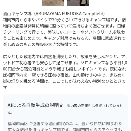
油山キャンプ場（ABURAYAMA FUKUOKA Campfield）
福岡市内から車やバイクで30分くらいで行けるキャンプ場です。敷
地内の施設は非常に綺麗に整っていて気持ちよく過ごせます。日帰
りツーリングで行って、美味しいコーヒーやソフトクリームを味わ
うことも楽しめます。キャンプ利用はもちろん、昼間に家族連れで
楽しめるのもこの施設の大きな特徴です。
広々とした敷地内では自然を満喫したり、散策を楽しんだりと、ア
ウトドア初心者でも安心して過ごせます。ソロキャンプなら平日1,0
00円台から宿泊可能という手軽さも嬉しいポイントです。夜になれ
ば福岡市内を一望できる圧巻の夜景。山の静けさの中で、きらめく
街の灯りを眺める時間は、ここでしか味わえない特別なひとときで
す。
AIによる自動生成の説明文
※内容の正確性は保証されていませ
ん。
福岡市南区に位置する油山市民の森は、豊かな自然に囲まれた
広大な敷地を持つキャンプ場です。福岡市内からのアクセスも