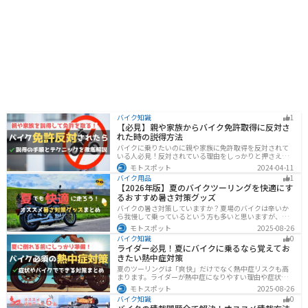
バイク知識
1
【必見】親や家族からバイク免許取得に反対さ
れた時の説得方法
バイクに乗りたいのに親や家族に免許取得を反対されて
いる人必見！反対されている理由をしっかりと押さえて
おけば相手に理解してもらえます。無闇に説得するので
モトスポット
2024-04-11
はなく、誠意を持って対応することが大切です。この記
バイク用品
1
事では理由や説得の手順、テクニックをまとめました。
【2026年版】夏のバイクツーリングを快適にす
るおすすめ暑さ対策グッズ
バイクの暑さ対策していますか？夏場のバイクは辛いか
ら我慢して乗っているという方も多いと思いますが、し
っかりと暑さ対策をすれば夏場でも快適にバイクに乗る
モトスポット
2025-08-26
ことができます！この記事では、夏場のバイク暑さ対策
バイク知識
0
の基本と暑さ対策グッズを紹介します！
ライダー必見！夏にバイクに乗るなら覚えてお
きたい熱中症対策
夏のツーリングは「爽快」だけでなく熱中症リスクも高
まります。ライダーが熱中症になりやすい理由や症状、
危険性、そして安全に楽しむための対策を徹底解説。夏
モトスポット
2025-08-26
用ウェア・水分補給・休憩ポイントの工夫など、猛暑で
バイク知識
0
も快適に走るコツを紹介します。