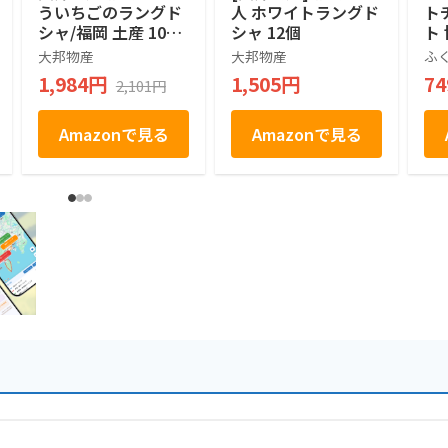
ういちごのラングド
人 ホワイトラングド
ト
シャ/福岡 土産 10個
シャ 12個
ト
×2箱
ポ
大邦物産
大邦物産
ふ
つ
1,984円
1,505円
7
2,101円
ン
Amazonで見る
Amazonで見る