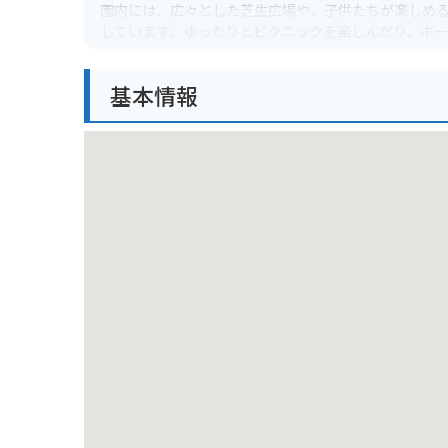
園内には、広々とした芝生広場や、子供たちが楽しめ
しています。ゆったりとピクニックを楽しんだり、ボ
大井中央公園は自然観察にも最適です。公園内には池
基本情報
野鳥や昆虫を見つけることができるかもしれません。
す。
バイクで訪れる場合、公園の入り口付近にバイク専用
すので、ツーリングの休憩にも最適な場所です。糸島
糸島は海産物が有名で、新鮮な魚介類を味わうことが
しているので、食事にも困りません。また、糸島の特
大井中央公園を訪れる際には、近隣の観光スポットに
白い鳥居は、人気のフォトスポットとなっています。
めます。少し足を延ばせば、ヤシの木が立ち並ぶロンド