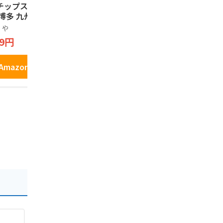
チップス 3本セッ
きんぐ 博多ぱいおう
太せんべい 
 博多 九州 お土産
(24枚入り×1箱) 福
ふくや
テトチップス おや
岡県産あまおう苺使
くや
ラクココ
539円
91
 おつまみ ブルボ
用 パイ菓子 専用お
49円
3,870円
みやげ袋付き 福岡土
産 お土産 お取り寄
Amazo
せ ギフト 贈答用 お
Amazonで見る
Amazonで見る
菓子 帰省土産 プレ
ゼント ご挨拶 ラク
ココ厳選