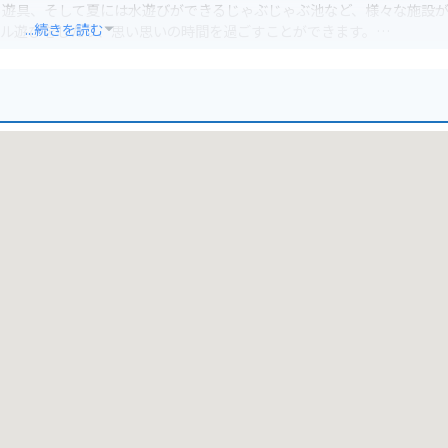
る遊具、そして夏には水遊びができるじゃぶじゃぶ池など、様々な施設
...続きを読む
ール遊びをしたり、思い思いの時間を過ごすことができます。
や小川があり、様々な種類の動植物が生息しています。運が良ければ、珍
また、春には桜、秋には紅葉と、四季折々の美しい景色を楽しむことが
の駐輪スペースがあります。また、公園周辺にはカフェやレストランも
半島をドライブする際は、ぜひ立ち寄ってみてください。
できます。大井中央公園の近くには、地元で人気の海鮮料理店やカフェ
産品であるあまおうを使ったスイーツもおすすめです。
も足を延ばしてみるのも良いでしょう。二見ヶ浦の夫婦岩や、桜井二見
また、糸島半島には美しい海岸線が続くので、ドライブやサイクリング
ンバスカフェなど、SNS映えするスポットもあります。