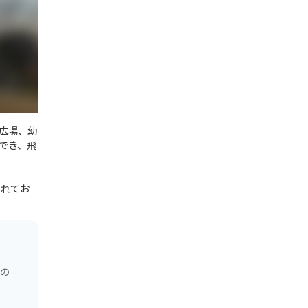
広場、幼
でき、飛
されてお
元の