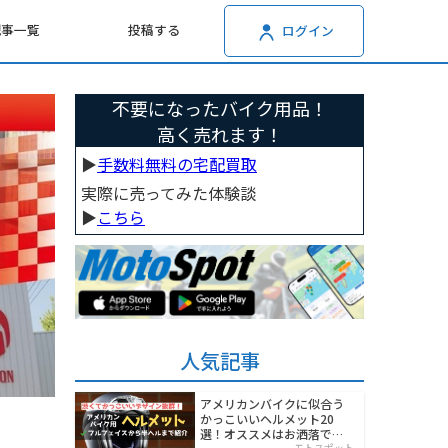
記事一覧
投稿する
ログイン
不要になったバイク用品！
高く売れます！
▶︎
手数料無料の宅配買取
実際に売ってみた体験談
▶︎
こちら
人気記事
アメリカンバイクに似合う
かっこいいヘルメット20
選！オススメはお洒落でワ
モトスポット