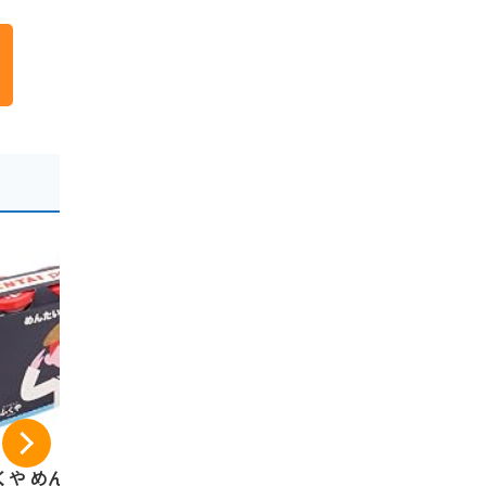
くや めんたいポテ
【福岡限定品】伊都
ふくや ふ