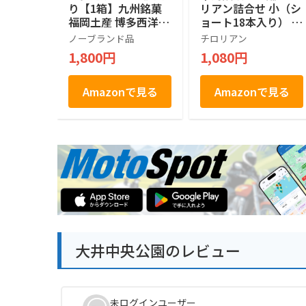
り【1箱】九州銘菓
リアン詰合せ 小（シ
福岡土産 博多西洋和
ョート18本入り） お
菓子
菓子 個包装 小分け
ノーブランド品
チロリアン
常温 クッキー ギフ
1,800円
1,080円
ト ばらまき お祝い
お礼 職場 お土産 手
土産 差し入れ 退職
Amazonで見る
Amazonで見る
焼き菓子 お取り寄せ
福岡 有名 千鳥屋
大井中央公園のレビュー
未ログインユーザー