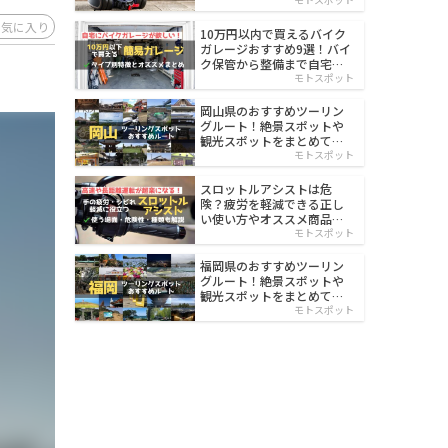
イルド
お気に入り
10万円以内で買えるバイク
ガレージおすすめ9選！バイ
ク保管から整備まで自宅で
楽々
モトスポット
岡山県のおすすめツーリン
グルート！絶景スポットや
観光スポットをまとめて紹
介
モトスポット
スロットルアシストは危
険？疲労を軽減できる正し
い使い方やオススメ商品を
紹介
モトスポット
福岡県のおすすめツーリン
グルート！絶景スポットや
観光スポットをまとめて紹
介
モトスポット