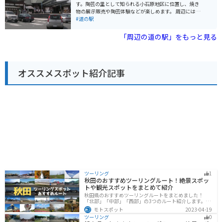
休憩しやすく、ツーリング中のライダーにとっても優し
す。陶芸の里として知られる小石原地区に位置し、焼き
いスポットと言えるでしょう。 周辺には、耳納連山の豊
物の展示販売や陶芸体験などが楽しめます。 周辺には、
かな自然が広がっており、自然を感じながらツーリング
約50軒の窯元が集まる「小石原焼伝統産業会館」や、地
#道の駅
を楽しむことができます。また、久留米市は、ブリヂス
元の食材を使った料理が味わえる飲食店などがありま
トンの創業地としても知られており、タイヤの歴史を学
す。また、春には桜、秋には紅葉の名所としても知られ
「周辺の道の駅」をもっと見る
べる「ブリヂストン美術館」もおすすめです。
ています。 バイクで訪れる場合、道の駅には広い駐車場
が完備されているので安心です。ツーリングの休憩場所
としても最適で、周辺には自然豊かなワインディングロ
ードが広がっているので、バイクでの観光もおすすめで
オススメスポット紹介記事
す。 小石原焼は、日々の暮らしに馴染む素朴な風合いが
特徴で、お土産にも最適です。特に、飛び鉋や刷毛目な
どの伝統的な技法を用いた作品は、一見の価値がありま
す。道の駅 小石原で、自然と触れ合いながら、伝統工芸
品に触れてみてはいかがでしょうか。
ツーリング
1
秋田のおすすめツーリングルート！絶景スポッ
トや観光スポットをまとめて紹介
秋田県のおすすめツーリングルートをまとめました！
「北部」「中部」「西部」の3つのルート紹介します。自
然豊かな山々や湖、温泉地が点在し、四季折々の景色を
モトスポット
2023-04-19
楽しめるスポットが多数あります。バイクで秋田県にツ
ツーリング
0
ーリングに行く際は参考にしてください。