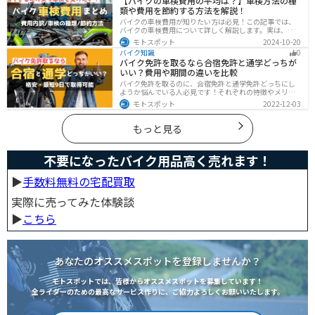
【バイクの車検費用の平均は？】車検方法の種
類や費用を節約する方法を解説！
バイクの車検費用が知りたい方は必見！この記事では、
バイクの車検費用について詳しく解説します。実は、バ
イクの車検費用は一般的に20,000～70,000円程度です。
モトスポット
2024-10-20
記事を読めば車検費用に関する知識が深まり、費用対効
バイク知識
0
果が高い車検の計画が可能です。
バイク免許を取るなら合宿免許と通学どっちが
いい？費用や期間の違いを比較
バイク免許を取るのに、合宿免許と通学免許どっちにし
ようか悩んでいる人必見です！それぞれの特徴やメリッ
トデメリットをまとめました。早く安く免許取得したい
モトスポット
2022-12-03
なら合宿免許、他人と関わらず取りたいなら通学免許が
オススメです。自分に合った免許取得方法を選んでくだ
さいね。
もっと見る
不要になったバイク用品高く売れます！
▶︎
手数料無料の宅配買取
実際に売ってみた体験談
▶︎
こちら
あなたのオススメスポットを登録しませんか？
モトスポットでは、皆様からオススメスポットを募集しています！
全ライダーのための最高なサービス作りに、ご協力よろしくお願いいたします。