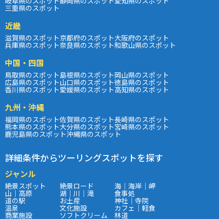
岐阜県のスポット
静岡県のスポット
愛知県のスポット
三重県のスポット
近畿
滋賀県のスポット
京都府のスポット
大阪府のスポット
兵庫県のスポット
奈良県のスポット
和歌山県のスポット
中国・四国
鳥取県のスポット
島根県のスポット
岡山県のスポット
広島県のスポット
山口県のスポット
徳島県のスポット
香川県のスポット
愛媛県のスポット
高知県のスポット
九州・沖縄
福岡県のスポット
佐賀県のスポット
長崎県のスポット
熊本県のスポット
大分県のスポット
宮崎県のスポット
鹿児島県のスポット
沖縄県のスポット
詳細条件からツーリングスポットを探す
ジャンル
絶景スポット
絶景ロード
海｜海岸｜岬
山｜高原
湖｜川｜滝
食事処
道の駅
お土産
神社｜寺院
温泉
文化施設
カフェ｜軽食
商業施設
ソフトクリーム
林道