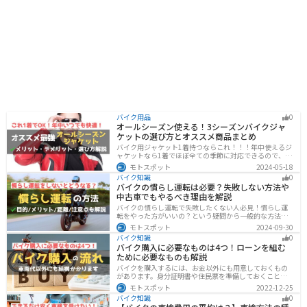
バイク用品
0
オールシーズン使える！3シーズンバイクジャ
ケットの選び方とオススメ商品まとめ
バイク用ジャケット1着持つならこれ！！！年中使えるジ
ャケットなら1着でほぼ全ての季節に対応できるので、出
費も抑えられます。真夏や真冬など極端な季節に乗る場
モトスポット
2024-05-18
合は専用ジャケットがあるとより快適になるのでツーリ
バイク知識
0
ングスタイルに合わせて検討してください。
バイクの慣らし運転は必要？失敗しない方法や
中古車でもやるべき理由を解説
バイクの慣らし運転で失敗したくない人必見！慣らし運
転をやった方がいいの？という疑問から一般的な方法、
メーカ推奨の方法まで具体的に解説します。注意点や中
モトスポット
2024-09-30
古車でもやった方がいいのか慣らし運転後にやるべきこ
バイク知識
0
ともまとめたので、これからバイクを買おうとしている
バイク購入に必要なものは4つ！ローンを組む
人は参考にしてください。
ために必要なものも解説
バイクを購入するには、お金以外にも用意しておくもの
があります。身分証明書や住民票を準備しておくことで
購入ギリギリになって慌てずに済むので、しっかりと準
モトスポット
2022-12-25
備しておきましょう。
バイク知識
0