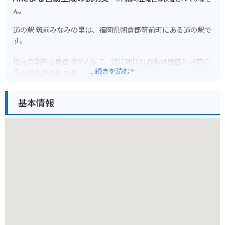
ん。
道の駅 筑前みなみの里は、福岡県朝倉郡筑前町にある道の駅で
す。
地元の新鮮な農産物が人気で、特に朝採れ野菜は開店と同時に
...続きを読む
多くの人が訪れます。
レストランでは、地元産の食材をふんだんに使った料理が味わ
えます。
基本情報
筑前町は古代から続く米どころとして知られており、道の駅で
も美味しいお米を使ったお弁当やお惣菜が販売されています。
バイクで訪れる際は、駐車場も広く停めやすいので安心です。
周辺には、キリンビール福岡工場や、自然豊かな公園などもあ
り、観光の拠点としてもおすすめです。
名産品としては、あまおうを使ったスイーツや、筑前町のブラ
ンド米「夢つくし」などが人気です。
道の駅 筑前みなみの里は、地元の魅力が詰まった道の駅なの
で、ぜひ訪れてみてください。