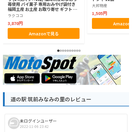
苺使用 パイ菓子 専用おみやげ袋付き
大邦物産
福岡土産 お土産 お取り寄せ ギフト 贈
1,505円
答用 お菓子 帰省土産 プレゼント ご挨
ラクココ
拶 ラクココ厳選
3,870円
Amazo
Amazonで見る
道の駅 筑前みなみの里のレビュー
未ログインユーザー
2022-11-06 23:42