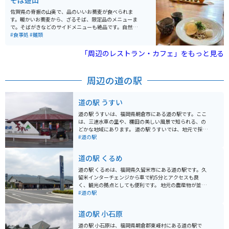
そば遊山
佐賀県の脊振の山奥で、品のいいお蕎麦が食べられま
す。暖かいお蕎麦から、ざるそば、限定品のメニューま
で。そばがきなどのサイドメニューも絶品です。自然を
眺めながらお蕎麦をいただく時間は、贅沢そのもので
#食事処
#麺類
す。
「周辺のレストラン・カフェ」をもっと見る
周辺の道の駅
道の駅 うすい
道の駅 うすいは、福岡県朝倉市にある道の駅です。ここ
は、三連水車の里や、棚田の美しい風景で知られる、の
どかな地域にあります。 道の駅 うすいでは、地元で採れ
た新鮮な野菜や果物を買うことができます。特産品は、
#道の駅
ぶどう、梨、イチゴなどで、季節によっては、ぶどう狩
りなどの体験も楽しめます。また、レストランでは、地
道の駅 くるめ
元の食材を使った郷土料理を味わうことができます。 バ
イクで訪れる際は、広々とした駐車場があるので安心で
道の駅 くるめは、福岡県久留米市にある道の駅です。久
す。道の駅 うすいは、周囲の山々を走るツーリングルー
留米インターチェンジから車で約5分とアクセスも良
トの休憩地点としても最適です。美しい景色を楽しみな
く、観光の拠点としても便利です。 地元の農産物が並ぶ
がら、地元の美味しいものを堪能してください。
直売所や、久留米ラーメンなどご当地グルメが堪能でき
#道の駅
る飲食店、お土産コーナーなどがあります。特に人気な
のは、久留米市が日本一の生産量を誇る「久留米絣」を
道の駅 小石原
使った製品です。 バイクで訪れる場合は、広い駐車場が
あるので安心です。道の駅 くるめは、広々とした敷地で
道の駅 小石原は、福岡県朝倉郡東峰村にある道の駅で