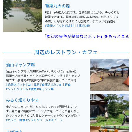
り、平日でも多くの方々がキャンプを楽しんでいます。
篠栗九大の森
夜になると、福岡タワーや博多湾を一望する美しい夜景
も見ることができます。
約17haの広大な森です。自然を感じながら、ゆっくりと
散策できます。敷地の中心部にある池は、別名「ジブリ
の森」と呼ばれるほどに幻想的で、なだらかな山道なの
でウォーキング初心者でもオススメです。道中は田舎道
#絶景スポット
#湖｜川｜滝
#林道
で都会から離れてのんびりとした時間を味わうことがで
きます。
「周辺の景色が綺麗なスポット」をもっと見る
周辺のレストラン・カフェ
油山キャンプ場
油山キャンプ場（ABURAYAMA FUKUOKA Campfield）
福岡市内から車やバイクで30分くらいで行けるキャンプ
場です。敷地内の施設は非常に綺麗に整っていて気持ち
よく過ごせます。日帰りツーリングで行って、美味しい
#絶景スポット
#山｜高原
#食事処
#カフェ｜軽食
コーヒーやソフトクリームを味わうことも楽しめます。
#ソフトクリーム
#夜景
#キャンプ場
キャンプ利用はもちろん、昼間に家族連れで楽しめるの
もこの施設の大きな特徴です。 広々とした敷地内では自
みるく畑くりやま
然を満喫したり、散策を楽しんだりと、アウトドア初心
者でも安心して過ごせます。ソロキャンプなら平日1,00
小さなカフェですが、とてもおしゃれで可愛らしいで
0円台から宿泊可能という手軽さも嬉しいポイントです。
す。夏の暑い時期にツーリングで走っていると暑くなる
夜になれば福岡市内を一望できる圧巻の夜景。山の静け
のでアイスを求めて入るとシャーベットやアイスが染み
さの中で、きらめく街の灯りを眺める時間は、ここでし
渡ります。お店の雰囲気もいいので、ぜひ立ち寄ってみ
#カフェ｜軽食
#ソフトクリーム
#スイーツ
か味わえない特別なひとときです。
てください。