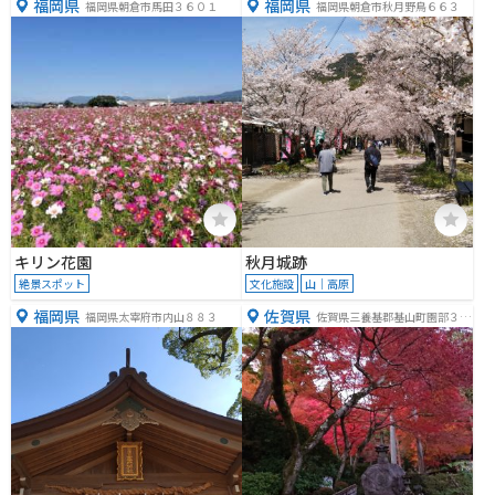
福岡県
福岡県
福岡県朝倉市馬田３６０１
福岡県朝倉市秋月野鳥６６３
キリン花園
秋月城跡
絶景スポット
文化施設
山｜高原
福岡県
佐賀県
福岡県太宰府市内山８８３
佐賀県三養基郡基山町園部３６
２８