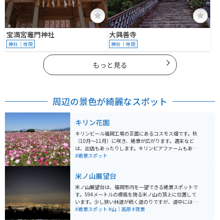
宝満宮竈門神社
大興善寺
神社｜寺院
神社｜寺院
もっと見る
周辺の景色が綺麗なスポット
キリン花園
キリンビール福岡工場の正面にあるコスモス畑です。秋
（10月〜11月）に咲き、絶景が広がります。週末など
は、出店もあったりします。キリンビアファームもあ
り、飲食することも可能です。予約は必要ですが、キリ
#絶景スポット
ンビール工場の見学もできます。工場の最後にはアルコ
ールとソフトドリンクの試飲もあります。
米ノ山展望台
米ノ山展望台は、福岡市内を一望できる絶景スポットで
す。594メートルの標高を誇る米ノ山の頂上に位置して
います。少し狭い林道が続く道のりですが、道中には
「若杉の湯」という温泉施設もあり、リフレッシュする
#絶景スポット
#山｜高原
#夜景
ことができます。 また、頂上付近にはキャンプ場もあ