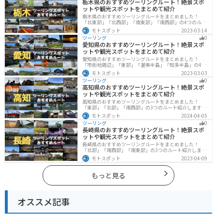
栃木県のおすすめツーリングルート！絶景スポ
ットや観光スポットをまとめて紹介
栃木県のおすすめツーリングルートをまとめました！
「北東部」「北西部」「南東部」「南西部」の4つのルー
ト紹介します。日本を代表する神社や広大な山や滝、湖
モトスポット
2023-03-14
などを歴史や自然を満喫するツーリングができます。バ
ツーリング
0
イクで栃木県にツーリングに行く際は参考にしてくださ
愛知県のおすすめツーリングルート！絶景スポ
い。
ットや観光スポットをまとめて紹介
愛知県のおすすめツーリングルートをまとめました！
「市街地周辺」「東部」「渥美半島」「知多半島」の4つ
のルート紹介します。名古屋周辺の栄えたスポットから
モトスポット
2023-03-03
山、海、美術館なども多数あり、自然・歴史・文化を満
ツーリング
0
喫するツーリングができます。バイクで愛知県にツーリ
高知県のおすすめツーリングルート！絶景スポ
ングに行く際は参考にしてください。
ットや観光スポットをまとめて紹介
高知県のおすすめツーリングルートをまとめました！
「東部」「北部」「南西部」の3つのルート紹介します。
山と海どちらも楽しめるスポットが多数あり、様々な楽
モトスポット
2024-04-05
しみ方ができます。バイクで高知県にツーリングに行く
ツーリング
0
際は参考にしてください。
長崎県のおすすめツーリングルート！絶景スポ
ットや観光スポットをまとめて紹介
長崎県のおすすめツーリングルートをまとめました！
「北部」「南西部」「南東部」の3つのルート紹介しま
す。国際色豊かな街並みや世界遺産、絶景ポイントが数
モトスポット
2023-04-09
多く存在し、様々な楽しみ方ができます。バイクで長崎
県にツーリングに行く際は参考にしてください。
もっと見る
オススメ記事