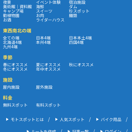
夜景
イベント体験
宿泊施設
美術館｜資料館
海鮮
ダム
キャンプ場
スイーツ
珍スポット
動植物園
お肉
麺類
お酒
ライダーハウス
東西南北の端
全ての端
日本4端
日本本土4端
北海道4端
本州4端
四国4端
九州4端
季節
春にオススメ
夏にオススメ
秋にオススメ
冬にオススメ
年中オススメ
施設
屋内施設
屋外施設
料金
無料スポット
有料スポット
モトスポットとは
人気スポット
バイク用品
ルートを作成
記事一覧
ログイン