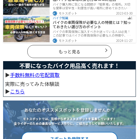
バイク購入時に気になる問題が「駐車場」の場所。大切
な愛車は安全性・利便性が高い場所に停めておきたいで
すよね？ 当記事ではそんな駐車場選びについて解説して
モトスポット
2023-03-30
います。すでにバイクを持っていて、新しい駐車場を探
バイク知識
1
している人もぜひ参考にしてくださいね。
バイクの車両保険が必要な人の特徴とは？知っ
ておきたい選び方のポイント
バイクの車両保険に加入すべきか迷っている人は必見！
この記事ではバイクの車両保険が必要な人の特徴や、車
両保険の選び方を解説します。実は、価値の高いバイク
モトスポット
2024-11-27
は修理費用が高額になる場合が多いです。この記事を読
めば車両保険の正しい選び方がわかります。
もっと見る
不要になったバイク用品高く売れます！
▶︎
手数料無料の宅配買取
実際に売ってみた体験談
▶︎
こちら
あなたのオススメスポットを登録しませんか？
モトスポットでは、皆様からオススメスポットを募集しています！
全ライダーのための最高なサービス作りに、ご協力よろしくお願いいたします。
スポットを登録する