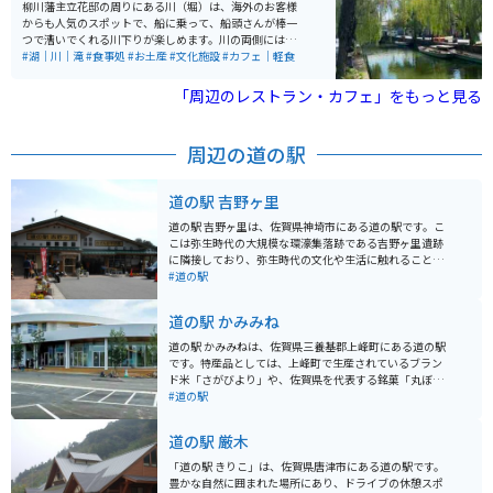
者でも安心して過ごせます。ソロキャンプなら平日1,00
柳川藩主立花邸の周りにある川（堀）は、海外のお客様
0円台から宿泊可能という手軽さも嬉しいポイントです。
からも人気のスポットで、船に乗って、船頭さんが棒一
夜になれば福岡市内を一望できる圧巻の夜景。山の静け
つで漕いでくれる川下りが楽しめます。川の両側には柳
さの中で、きらめく街の灯りを眺める時間は、ここでし
の木がズラッと立ち並んでおり、風に揺れる柳と川下り
#湖｜川｜滝
#食事処
#お土産
#文化施設
#カフェ｜軽食
か味わえない特別なひとときです。
の船がとても絵になります。
「周辺のレストラン・カフェ」をもっと見る
周辺の道の駅
道の駅 吉野ヶ里
道の駅 吉野ヶ里は、佐賀県神埼市にある道の駅です。こ
こは弥生時代の大規模な環濠集落跡である吉野ヶ里遺跡
に隣接しており、弥生時代の文化や生活に触れることが
できます。 道の駅には、特産品販売所があり、地元産の
#道の駅
新鮮な野菜や果物、加工品などを購入できます。また、
レストランでは、佐賀県産の食材を使った料理を楽しむ
道の駅 かみみね
ことができます。特に、佐賀牛を使った料理はおすすめ
です。 バイクで訪れる場合、道の駅には広い駐車場が完
道の駅 かみみねは、佐賀県三養基郡上峰町にある道の駅
備されているので安心です。吉野ヶ里遺跡周辺は、田園
です。特産品としては、上峰町で生産されているブラン
風景が広がる走りやすい道が多く、ツーリングにも最適
ド米「さがびより」や、佐賀県を代表する銘菓「丸ぼう
です。道の駅で休憩を挟みながら、周辺を巡ってみるの
ろ」などが人気です。 また、道の駅 かみみねは、バイク
#道の駅
も良いでしょう。 吉野ヶ里周辺は、歴史と自然が豊かな
乗りにとって便利な休憩スポットとしても知られていま
地域です。吉野ヶ里遺跡以外にも、古代の古墳や神社仏
す。駐車場も広く、バイクスタンドも設置されているの
道の駅 厳木
閣など、歴史的な見どころがたくさんあります。また、
で、安心してバイクを停めることができます。 道の駅 か
春には桜、秋には紅葉と、四季折々の美しい景色を楽し
みみね周辺には、観光スポットもいくつかあります。車
「道の駅 きりこ」は、佐賀県唐津市にある道の駅です。
むことができます。
で約10分のところには、日本最大級の弥生時代の環濠集
豊かな自然に囲まれた場所にあり、ドライブの休憩スポ