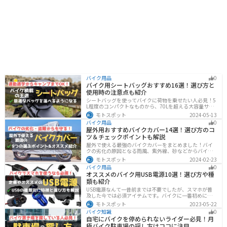
バイク用品
0
バイク用シートバッグおすすめ16選！選び方と
使用時の注意点も紹介
シートバッグを使ってバイクに荷物を乗せたい人必見！5
L程度のコンパクトなものから、70Lを超える大容量サイ
ズまでシートバッグは種類が豊富です。用途に合わせて
モトスポット
2024-05-13
選べば今よりもっと快適に荷物を運ぶことができます。
バイク用品
0
この記事でバッグの種類や選び方、オススメ商品を紹介
屋外用おすすめバイクカバー14選！選び方のコ
します。
ツ＆チェックポイントも解説
屋外で使える最強のバイクカバーをまとめました！バイ
クの劣化の原因となる雨風、紫外線、砂などからバイク
を守ることはもちろん、盗難やいたずら対策にもなりま
モトスポット
2024-02-23
す。バイクカバーの選び方からオススメまでまとめまし
バイク用品
0
たので、カバーを探している人はぜひ参考にしてくださ
オススメのバイク用USB電源10選！選び方や種
い。
類も紹介
USB電源なんて一昔前までは不要でしたが、スマホが普
及した今では必須アイテムです。バイクに一番初めにつ
けたいグッズです。この記事では、そんなバイク用USB電
モトスポット
2023-05-22
源の種類や選び方、オススメ商品を厳選して紹介します
バイク知識
0
ので、ぜひ参考にしてください。
自宅にバイクを停められないライダー必見！月
極バイク駐車場の探し方はココに注目