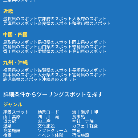
近畿
滋賀県のスポット
京都府のスポット
大阪府のスポット
兵庫県のスポット
奈良県のスポット
和歌山県のスポット
中国・四国
鳥取県のスポット
島根県のスポット
岡山県のスポット
広島県のスポット
山口県のスポット
徳島県のスポット
香川県のスポット
愛媛県のスポット
高知県のスポット
九州・沖縄
福岡県のスポット
佐賀県のスポット
長崎県のスポット
熊本県のスポット
大分県のスポット
宮崎県のスポット
鹿児島県のスポット
沖縄県のスポット
詳細条件からツーリングスポットを探す
ジャンル
絶景スポット
絶景ロード
海｜海岸｜岬
山｜高原
湖｜川｜滝
食事処
道の駅
お土産
神社｜寺院
温泉
文化施設
カフェ｜軽食
商業施設
ソフトクリーム
林道
夜景
イベント体験
宿泊施設