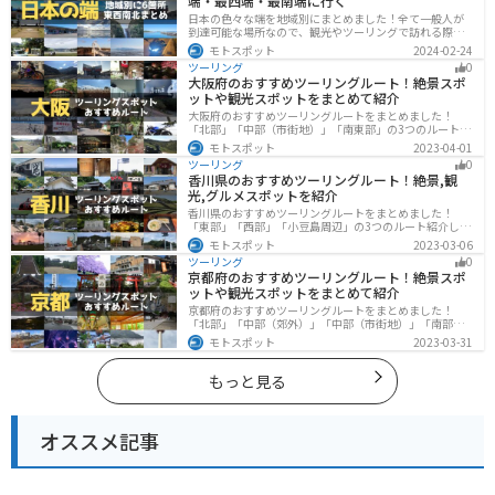
端・最西端・最南端に行く
日本の色々な端を地域別にまとめました！全て一般人が
到達可能な場所なので、観光やツーリングで訪れる際の
参考にしてください。
モトスポット
2024-02-24
ツーリング
0
大阪府のおすすめツーリングルート！絶景スポ
ットや観光スポットをまとめて紹介
大阪府のおすすめツーリングルートをまとめました！
「北部」「中部（市街地）」「南東部」の3つのルート紹
介します。歴史と近代が融合した魅力的なエリアで様々
モトスポット
2023-04-01
な楽しみ方ができます。バイクで大阪府にツーリングに
ツーリング
0
行く際は参考にしてください。
香川県のおすすめツーリングルート！絶景,観
光,グルメスポットを紹介
香川県のおすすめツーリングルートをまとめました！
「東部」「西部」「小豆島周辺」の3つのルート紹介しま
す。自然豊かな山から海、絶品グルメを満喫するツーリ
モトスポット
2023-03-06
ングができます。バイクで香川県にツーリングに行く際
ツーリング
0
は参考にしてください。
京都府のおすすめツーリングルート！絶景スポ
ットや観光スポットをまとめて紹介
京都府のおすすめツーリングルートをまとめました！
「北部」「中部（郊外）」「中部（市街地）」「南部」
の4つのルート紹介します。古い町並みや神社仏閣、自然
モトスポット
2023-03-31
に囲まれた風光明媚なスポットが数多く存在し、様々な
楽しみ方ができます。バイクで京都府にツーリングに行
く際は参考にしてください。
もっと見る
オススメ記事