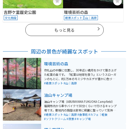
吉野ケ里歴史公園
環境芸術の森
文化施設
絶景スポット
山｜高原
もっと見る
周辺の景色が綺麗なスポット
環境芸術の森
作礼山の中腹に位置し、30年近い歳月をかけて築き上げ
た紅葉の森です。 『紅葉は地球を救う』というスローガ
ンのもとに、約1万本のモミジやカエデが豊かに色づき
ます。100年前に建てられた旧家の廃材で作られた「風
#絶景スポット
#山｜高原
遊山荘」では、休憩することができます。 秋になると、
紅葉が深紅・黄緑と色とりどりに谷を錦に染めます。
油山キャンプ場
油山キャンプ場（ABURAYAMA FUKUOKA Campfield）
福岡市内から車やバイクで30分くらいで行けるキャンプ
場です。敷地内の施設は非常に綺麗に整っていて気持ち
よく過ごせます。日帰りツーリングで行って、美味しい
#絶景スポット
#山｜高原
#食事処
#カフェ｜軽食
コーヒーやソフトクリームを味わうことも楽しめます。
#ソフトクリーム
#夜景
#キャンプ場
キャンプ利用はもちろん、昼間に家族連れで楽しめるの
もこの施設の大きな特徴です。 広々とした敷地内では自