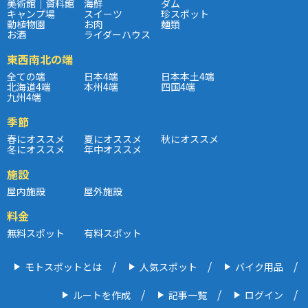
美術館｜資料館
海鮮
ダム
キャンプ場
スイーツ
珍スポット
動植物園
お肉
麺類
お酒
ライダーハウス
東西南北の端
全ての端
日本4端
日本本土4端
北海道4端
本州4端
四国4端
九州4端
季節
春にオススメ
夏にオススメ
秋にオススメ
冬にオススメ
年中オススメ
施設
屋内施設
屋外施設
料金
無料スポット
有料スポット
モトスポットとは
人気スポット
バイク用品
ルートを作成
記事一覧
ログイン