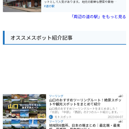
落跡である吉野ヶ里遺跡があります。また、車で約20分
ットとして人気があります。 地元の新鮮な野菜や果物が
のところには、樹齢約300年の大楠がある武雄神社があ
販売されている直売所は、道の駅 きりこの目玉の一つで
#道の駅
ります。道の駅 かみみねは、佐賀県内を観光する際の拠
す。とくに、きりこ米、ハウスみかん、富有タイなどの
点としても便利な場所にあります。周辺には、温泉や宿
農産物は、お土産としてもおすすめです。 バイクで訪れ
「周辺の道の駅」をもっと見る
泊施設もあるので、ゆっくりと観光を楽しむことができ
る際は、広々とした駐車場があるので安心です。道の駅
ます。 【道の駅 かみみね周辺の観光スポット】 * 吉野ヶ
きりこは、佐賀県の自然を感じながら、ゆったりと休憩
里遺跡 * 武雄神社 * 武雄温泉 【道の駅 かみみね周辺のグ
できる場所です。
ルメ】 * 佐賀牛 * 伊万里牛 * 有明海の海苔 【道の駅 かみ
みねへのアクセス】 * 車：長崎自動車道 東脊振ICから約
オススメスポット紹介記事
10分 * 電車：JR長崎本線 肥前山口駅からタクシーで約2
0分 * バイク：駐車場、バイクスタンドあり 【道の駅 か
みみねの情報】 * 住所：佐賀県三養基郡上峰町大字坊所1
525-1 * 電話番号：0952-52-3715 * 営業時間：9:00～1
8:00 * 定休日：年中無休 佐賀県へのツーリングの際に
は、ぜひ道の駅 かみみねに立ち寄ってみてください。
ツーリング
0
山口のおすすめツーリングルート！絶景スポッ
トや観光スポットをまとめて紹介
山口県のおすすめツーリングルートをまとめました！
「北部」「中部」「西部」の3つのルート紹介します。美
しい海岸線や山々を楽しむことができます。バイクで山
モトスポット
2023-04-07
口県にツーリングに行く際は参考にしてください。
ツーリング
1
地域別6箇所、日本の端まとめ｜最北端・最東