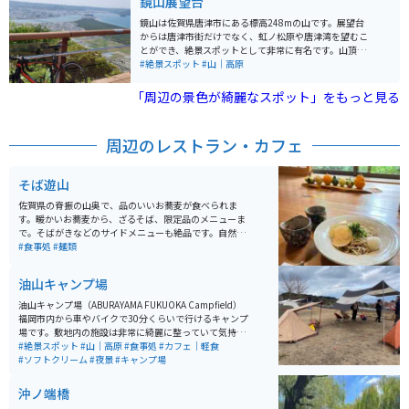
鏡山展望台
然を満喫したり、散策を楽しんだりと、アウトドア初心
者でも安心して過ごせます。ソロキャンプなら平日1,00
鏡山は佐賀県唐津市にある標高248mの山です。展望台
0円台から宿泊可能という手軽さも嬉しいポイントです。
からは唐津市街だけでなく、虹ノ松原や唐津湾を望むこ
夜になれば福岡市内を一望できる圧巻の夜景。山の静け
とができ、絶景スポットとして非常に有名です。山頂に
さの中で、きらめく街の灯りを眺める時間は、ここでし
は展望台だけではなく、芝生の広場も整備されており、
#絶景スポット
#山｜高原
か味わえない特別なひとときです。
桜やツツジの名所でもあります。
「周辺の景色が綺麗なスポット」をもっと見る
周辺のレストラン・カフェ
そば遊山
佐賀県の脊振の山奥で、品のいいお蕎麦が食べられま
す。暖かいお蕎麦から、ざるそば、限定品のメニューま
で。そばがきなどのサイドメニューも絶品です。自然を
眺めながらお蕎麦をいただく時間は、贅沢そのもので
#食事処
#麺類
す。
油山キャンプ場
油山キャンプ場（ABURAYAMA FUKUOKA Campfield）
福岡市内から車やバイクで30分くらいで行けるキャンプ
場です。敷地内の施設は非常に綺麗に整っていて気持ち
よく過ごせます。日帰りツーリングで行って、美味しい
#絶景スポット
#山｜高原
#食事処
#カフェ｜軽食
コーヒーやソフトクリームを味わうことも楽しめます。
#ソフトクリーム
#夜景
#キャンプ場
キャンプ利用はもちろん、昼間に家族連れで楽しめるの
もこの施設の大きな特徴です。 広々とした敷地内では自
沖ノ端橋
然を満喫したり、散策を楽しんだりと、アウトドア初心