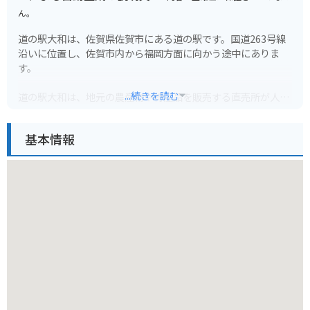
ん。
道の駅大和は、佐賀県佐賀市にある道の駅です。国道263号線
沿いに位置し、佐賀市内から福岡方面に向かう途中にありま
す。
...続きを読む
道の駅大和は、地元の農産物や特産品を販売する直売所が人気
です。新鮮な野菜や果物はもちろん、佐賀海苔や呼子のイカな
ど、地元の特産品も豊富に取り揃えています。
基本情報
また、レストランでは、佐賀牛や伊万里牛などを使った地元グ
ルメを堪能できます。バイクで訪れた方は、駐車場も広々とし
ているので安心して休憩できます。
道の駅大和は、佐賀市内から車で約30分、福岡市内から車で約
1時間30分の場所に位置しています。ドライブやツーリングの
休憩場所として、ぜひお立ち寄りください。