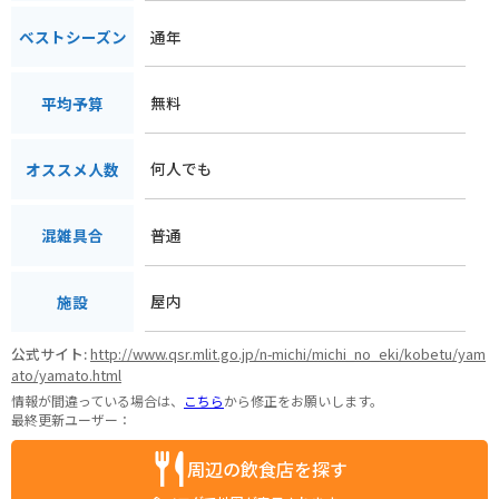
通年
ベストシーズン
無料
平均予算
何人でも
オススメ人数
普通
混雑具合
屋内
施設
公式サイト:
http://www.qsr.mlit.go.jp/n-michi/michi_no_eki/kobetu/yam
ato/yamato.html
情報が間違っている場合は、
こちら
から修正をお願いします。
最終更新ユーザー：
周辺の飲食店を探す