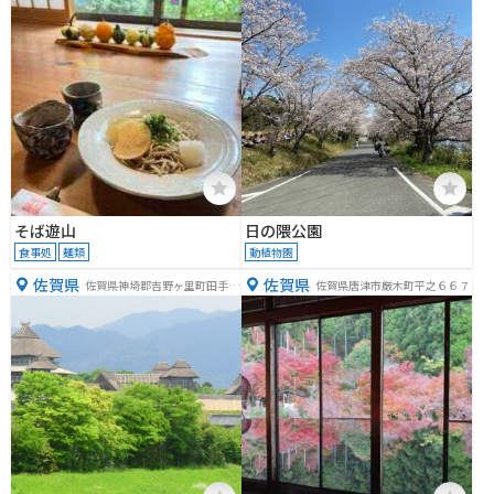
そば遊山
日の隈公園
食事処
麺類
動植物園
佐賀県
佐賀県
佐賀県神埼郡吉野ヶ里町田手１
佐賀県唐津市厳木町平之６６７
８４３