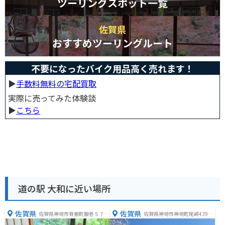
ツーリングスポット一覧
佐賀県
おすすめツーリングルート
不要になったバイク用品高く売れます！
▶︎
手数料無料の宅配買取
実際に売ってみた体験談
▶︎
こちら
道の駅 大和に近い場所
佐賀県
佐賀県
佐賀県神埼市脊振町服巻５７６
佐賀県神埼市神埼町尾崎4390
０
番地−３