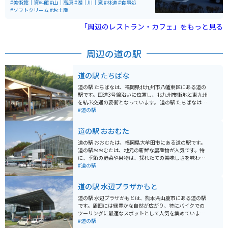
無料で閲覧できます。地元の物産品、食事処もあります
#美術館｜資料館
#山｜高原
#湖｜川｜滝
#林道
#食事処
が、作者が働いていた「想夫恋」という焼きそば屋があ
#ソフトクリーム
#お土産
ります。日田市の名物なので是非食べてみてください。
「周辺のレストラン・カフェ」をもっと見る
周辺の道の駅
道の駅 たちばな
道の駅 たちばなは、福岡県北九州市八幡東区にある道の
駅です。国道3号線沿いに位置し、北九州市街地と東九州
を結ぶ交通の要衝となっています。 道の駅 たちばなは、
地元の農産物直売所が人気です。新鮮な野菜や果物が販
#道の駅
売されており、特にイチゴやブドウは旬の時期になると
多くの人で賑わいます。また、レストランでは、地元の
道の駅 おおむた
食材を使った料理を楽しむことができます。おすすめ
は、北九州市の郷土料理である「焼きうどん」です。 バ
道の駅 おおむたは、福岡県大牟田市にある道の駅です。
イクに乗っている方は、道の駅 たちばなを拠点に、周辺
道の駅おおむたは、地元の新鮮な農産物が人気です。特
のツーリングを楽しむことができます。北九州市街地ま
に、季節の野菜や果物は、採れたての美味しさを味わえ
では約30分、皿倉山までは約1時間、河内藤園までは約1
ると評判です。 また、大牟田市は、かつて三池炭鉱で栄
#道の駅
時間30分と、観光スポットへのアクセスも良好です。道
えた街として知られており、道の駅おおむたに隣接する
の駅には、バイクスタンドや休憩スペースも用意されて
「おおむたハイツ」には、三池炭鉱の歴史を学べる「三
道の駅 水辺プラザかもと
いるので、ツーリングの休憩場所としても最適です。
池炭鉱閉山資料館」があります。 バイクで訪れる場合、
道の駅おおむたには、広々とした駐車場が完備されてい
道の駅 水辺プラザかもとは、熊本県山鹿市にある道の駅
るので安心です。周辺には、有明海沿岸道路などの快適
です。周囲には緑豊かな自然が広がり、特にバイクでの
なツーリングロードも走っており、ツーリングの休憩ス
ツーリングに最適なスポットとして人気を集めていま
ポットとしても最適です。 道の駅おおむたを訪れた際に
す。 水辺プラザかもと最大の魅力は、なんといっても目
#道の駅
は、ぜひ、地元の特産品である「大牟田ラーメン」や