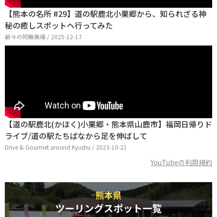
【熊本の名所 #29】道の駅鹿北小栗郷から、知られざる神
秘の癒しスポットへ行ってみた
爺々の阿蘇美場 / 2025-12-17
【道の駅鹿北(かほく)小栗郷・熊本県山鹿市】福岡日帰りド
ライブ/道の駅たちばなから足を伸ばして
Drive & Gourmet around Kyushu / 2023-10-21
YouTubeの利用規約
熊本県
ツーリングスポット一覧