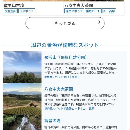
童男山古墳
八女中央大茶園
文化施設
珍スポット
絶景スポット
絶景ロード
山｜高原
もっと見る
周辺の景色が綺麗なスポット
飛形山（飛形自然公園）
飛形山（飛形自然公園）は、449.9メートルの小高い山
です。山の頂上には展望台があり、有明海までの景色が
一望できます。 周辺には、みかん畑やお茶畑が広がって
おり、さらにその奥に八女市や久留米市の市街地が広が
#絶景スポット
#山｜高原
ります。 観光客もほどんどいなくて静かな場所ですが、
春・秋の時期には地元の小学生たちの鍛錬遠足として使
八女中央大茶園
われている場所なので、時折賑わいを見せています。 周
辺に飲食店がほとんどないので、飲み物や軽食を持参し
銘茶の産地「福岡県八女市」の茶畑です。絵葉書になる
ていくのがおすすめです。のどかな景色を一望しながら
ような「緑の絨毯」が見渡す限り広がっています。その
休憩することができます。
雄大な景色は圧巻です。展望所は西の方向を向いている
ので、日が暮れていく様子が見える夕方がオススメで
#絶景スポット
#絶景ロード
#山｜高原
す。晴れた日には有明海や島原半島が見えます。
調音の滝
調音の滝は「調音の滝公園」内にある名瀑で、落差は約