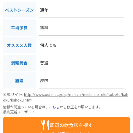
通年
ベストシーズン
無料
平均予算
何人でも
オススメ人数
普通
混雑具合
屋内
施設
公式サイト:
http://www.qsr.mlit.go.jp/n-michi/michi_no_eki/kobetu/kah
oku/kahoku.html
情報が間違っている場合は、
こちら
から修正をお願いします。
最終更新ユーザー：
周辺の飲食店を探す