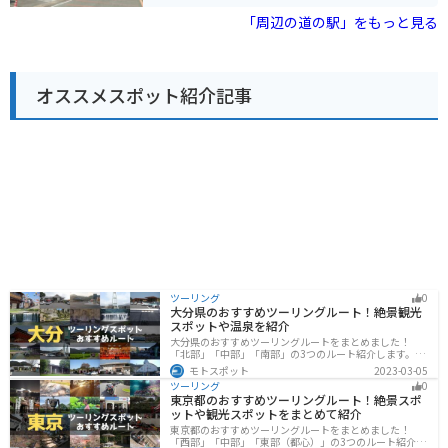
の前に広がる菊池川でしょう。道の駅から眺める雄大な
「草木饅頭」も味わってみてください。
流れは圧巻で、心地よい川のせせらぎに心身ともに癒さ
「周辺の道の駅」をもっと見る
れます。また、春には川の両岸に約2kmにわたって植え
られた桜並木が満開を迎え、絶景のツーリングスポット
となります。 道の駅には、地元の新鮮な農産物を販売す
る直売所や、地元食材を使った料理が楽しめるレストラ
オススメスポット紹介記事
ンがあります。山鹿市は「山鹿灯籠」や「山鹿温泉」で
も知られており、周辺には観光スポットも充実していま
す。ツーリングの休憩がてら、水辺プラザかもとで自然
を満喫してみてはいかがでしょうか。
ツーリング
0
大分県のおすすめツーリングルート！絶景観光
スポットや温泉を紹介
大分県のおすすめツーリングルートをまとめました！
「北部」「中部」「南部」の3つのルート紹介します。阿
蘇の雄大な自然を満喫できるスポットや温泉を満喫する
モトスポット
2023-03-05
ツーリングができます。バイクで大分県にツーリングに
ツーリング
0
行く際は参考にしてください。
東京都のおすすめツーリングルート！絶景スポ
ットや観光スポットをまとめて紹介
東京都のおすすめツーリングルートをまとめました！
「西部」「中部」「東部（都心）」の3つのルート紹介し