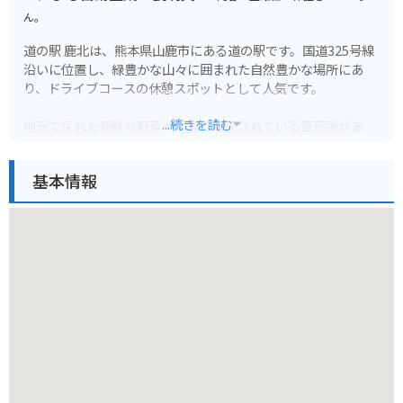
ん。
道の駅 鹿北は、熊本県山鹿市にある道の駅です。国道325号線
沿いに位置し、緑豊かな山々に囲まれた自然豊かな場所にあ
り、ドライブコースの休憩スポットとして人気です。
...続きを読む
地元で採れた新鮮な野菜や果物が販売されている直売所があ
り、特産品である鹿北茶や、山鹿市の伝統工芸品である山鹿灯
籠なども購入できます。
基本情報
レストランでは、地元の食材を使った料理を楽しむことがで
き、特に山鹿ラーメンやだご汁などの郷土料理がおすすめで
す。
バイクで訪れる場合、道の駅には広々とした駐車場が完備され
ているので安心です。ツーリングの休憩場所として利用するの
も良いでしょう。道の駅から菊池渓谷や平山温泉などの観光ス
ポットへのアクセスも良好なので、観光拠点としても便利で
す。