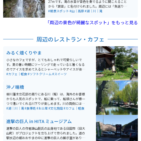
27mです。滝の水音が音色を奏でるように聞こえること
から「調音」と名付けられました。周辺には「魚返りの
滝」や「斧淵の滝」もあり、総称して「巨瀬の三滝」と
#絶景スポット
#山｜高原
#湖｜川｜滝
呼ばれています。春の新緑や秋の紅葉といった四季折々
の自然がとても綺麗で、滝の涼やかな水音には癒されま
「周辺の景色が綺麗なスポット」をもっと見る
す。夏の流水プールや地元特産品店などがあるこの公園
は、涼を求めるのに最適なスポットです。県道から車で1
5分程度山道を走った所にあるので、うきは市の観光、
周辺のレストラン・カフェ
日田市観光の寄り道などで行くのもオススメです。
みるく畑くりやま
小さなカフェですが、とてもおしゃれで可愛らしいで
す。夏の暑い時期にツーリングで走っていると暑くなる
のでアイスを求めて入るとシャーベットやアイスが染み
渡ります。お店の雰囲気もいいので、ぜひ立ち寄ってみ
#カフェ｜軽食
#ソフトクリーム
#スイーツ
てください。
沖ノ端橋
柳川藩主立花邸の周りにある川（堀）は、海外のお客様
からも人気のスポットで、船に乗って、船頭さんが棒一
つで漕いでくれる川下りが楽しめます。川の両側には柳
の木がズラッと立ち並んでおり、風に揺れる柳と川下り
#湖｜川｜滝
#食事処
#お土産
#文化施設
#カフェ｜軽食
の船がとても絵になります。
進撃の巨人 in HITA ミュージアム
進撃の巨人の作者諫山創氏の出身地である日田市（旧大
山町）がプロジェクトを立ち上げて作られました。道の
駅水辺の郷おおやまの中に進撃の巨人の展示室があり、