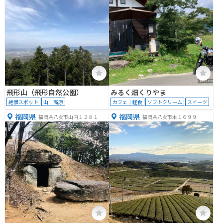
飛形山（飛形自然公園）
みるく畑くりやま
絶景スポット
山｜高原
カフェ｜軽食
ソフトクリーム
スイーツ
福岡県
福岡県
福岡県八女市山内１２８１
福岡県八女市本１６９９