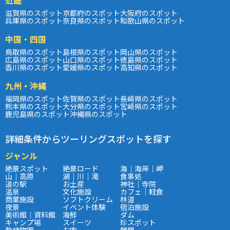
滋賀県のスポット
京都府のスポット
大阪府のスポット
兵庫県のスポット
奈良県のスポット
和歌山県のスポット
中国・四国
鳥取県のスポット
島根県のスポット
岡山県のスポット
広島県のスポット
山口県のスポット
徳島県のスポット
香川県のスポット
愛媛県のスポット
高知県のスポット
九州・沖縄
福岡県のスポット
佐賀県のスポット
長崎県のスポット
熊本県のスポット
大分県のスポット
宮崎県のスポット
鹿児島県のスポット
沖縄県のスポット
詳細条件からツーリングスポットを探す
ジャンル
絶景スポット
絶景ロード
海｜海岸｜岬
山｜高原
湖｜川｜滝
食事処
道の駅
お土産
神社｜寺院
温泉
文化施設
カフェ｜軽食
商業施設
ソフトクリーム
林道
夜景
イベント体験
宿泊施設
美術館｜資料館
海鮮
ダム
キャンプ場
スイーツ
珍スポット
動植物園
お肉
麺類