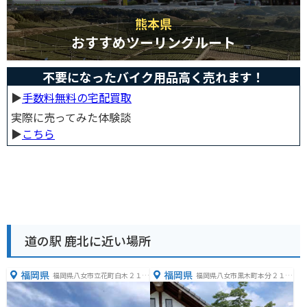
熊本県
おすすめツーリングルート
不要になったバイク用品高く売れます！
▶︎
手数料無料の宅配買取
実際に売ってみた体験談
▶︎
こちら
道の駅 鹿北に近い場所
福岡県
福岡県
福岡県八女市立花町白木２１７
福岡県八女市黒木町本分２１４
３
５−１