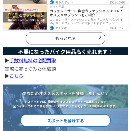
クの選び方、免許の取り方、購入、納車、その後のバイ
モトスポット
2023-10-10
クライフまで全てサポートします！
バイク用品
1
カフェレーサーに似合うファッションはコレ！
オススメのブランドもご紹介
カフェレーサーファッションの基本「ロッカーズスタイ
ル」や、カフェレーサーに似合うおすすめブランド、定
番アイテムを詳しく紹介。個性を引き立てるコーデのコ
モトスポット
2024-12-21
ツや季節に合ったアイテム選び、愛車とのマッチング方
法も解説します。
もっと見る
不要になったバイク用品高く売れます！
▶︎
手数料無料の宅配買取
実際に売ってみた体験談
▶︎
こちら
あなたのオススメスポットを登録しませんか？
モトスポットでは、皆様からオススメスポットを募集しています！
全ライダーのための最高なサービス作りに、ご協力よろしくお願いいたします。
スポットを登録する