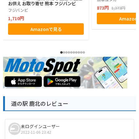
お供え お取り寄せ 熊本 フジバンビ
873円
1,373円
フジバンビ
1,710円
Amazo
Amazonで見る
道の駅 鹿北のレビュー
未ログインユーザー
2022-11-06 23:42