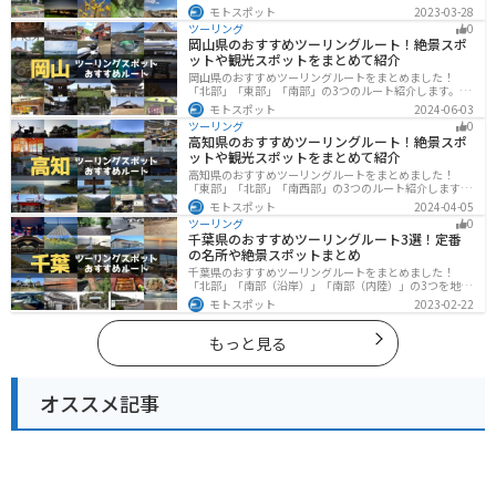
ます。西に行けば奥多摩の自然、東に行けば都心スポッ
モトスポット
2023-03-28
トと、自然も街も楽しめるスポットが多数あります。バ
ツーリング
0
イクで東京都にツーリングに行く際は参考にしてくださ
岡山県のおすすめツーリングルート！絶景スポ
い。
ットや観光スポットをまとめて紹介
岡山県のおすすめツーリングルートをまとめました！
「北部」「東部」「南部」の3つのルート紹介します。岡
山市や倉敷市など、歴史ある街並みも魅力的で、バイク
モトスポット
2024-06-03
ツーリングに最適なスポットが多数あります。バイクで
ツーリング
0
岡山県にツーリングに行く際は参考にしてください。
高知県のおすすめツーリングルート！絶景スポ
ットや観光スポットをまとめて紹介
高知県のおすすめツーリングルートをまとめました！
「東部」「北部」「南西部」の3つのルート紹介します。
山と海どちらも楽しめるスポットが多数あり、様々な楽
モトスポット
2024-04-05
しみ方ができます。バイクで高知県にツーリングに行く
ツーリング
0
際は参考にしてください。
千葉県のおすすめツーリングルート3選！定番
の名所や絶景スポットまとめ
千葉県のおすすめツーリングルートをまとめました！
「北部」「南部（沿岸）」「南部（内陸）」の3つを地域
別で紹介します！千葉は首都圏からのアクセスも良く、
モトスポット
2023-02-22
海と山どちらも堪能できるのでツーリングには最適な場
所です。
もっと見る
オススメ記事