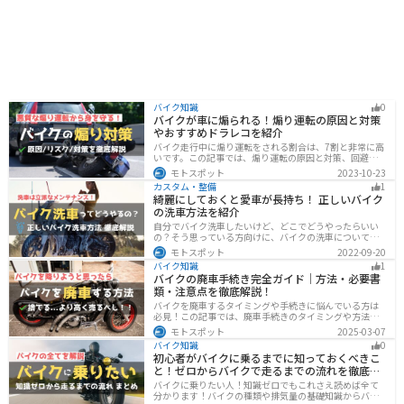
バイク知識
0
バイクが車に煽られる！煽り運転の原因と対策
やおすすめドラレコを紹介
バイク走行中に煽り運転をされる割合は、7割と非常に高
いです。この記事では、煽り運転の原因と対策、回避方
法について解説します。抑止力の高いオススメのドライ
モトスポット
2023-10-23
ブレコーダーも紹介しますので、煽り運転対策をしたい
カスタム・整備
1
人はぜひ参考にしてください。
綺麗にしておくと愛車が長持ち！ 正しいバイク
の洗車方法を紹介
自分でバイク洗車したいけど、どこでどうやったらいい
の？そう思っている方向けに、バイクの洗車について徹
底的にまとめました。バイク洗車ができる場所から洗車
モトスポット
2022-09-20
手順まで全て解説します。正しい洗車方法は身につける
バイク知識
1
ことでバイクのメンテナンスにもなります。
バイクの廃車手続き完全ガイド｜方法・必要書
類・注意点を徹底解説！
バイクを廃車するタイミングや手続きに悩んでいる方は
必見！この記事では、廃車手続きのタイミングや方法、
流れを解説しています。実は、手続きの注意点や業者に
モトスポット
2025-03-07
依頼する際のポイントがあります。記事を読めば、バイ
バイク知識
0
クの廃車手続きがスムーズに行えるでしょう。
初心者がバイクに乗るまでに知っておくべきこ
と！ゼロからバイクで走るまでの流れを徹底解
説
バイクに乗りたい人！知識ゼロでもこれさえ読めば全て
分かります！バイクの種類や排気量の基礎知識からバイ