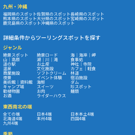
九州・沖縄
福岡県のスポット
佐賀県のスポット
長崎県のスポット
熊本県のスポット
大分県のスポット
宮崎県のスポット
鹿児島県のスポット
沖縄県のスポット
詳細条件からツーリングスポットを探す
ジャンル
絶景スポット
絶景ロード
海｜海岸｜岬
山｜高原
湖｜川｜滝
食事処
道の駅
お土産
神社｜寺院
温泉
文化施設
カフェ｜軽食
商業施設
ソフトクリーム
林道
夜景
イベント体験
宿泊施設
美術館｜資料館
海鮮
ダム
キャンプ場
スイーツ
珍スポット
動植物園
お肉
麺類
お酒
ライダーハウス
東西南北の端
全ての端
日本4端
日本本土4端
北海道4端
本州4端
四国4端
九州4端
季節