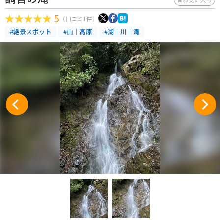
5
（口コミ1件）
#絶景スポット
#山｜高原
#湖｜川｜滝