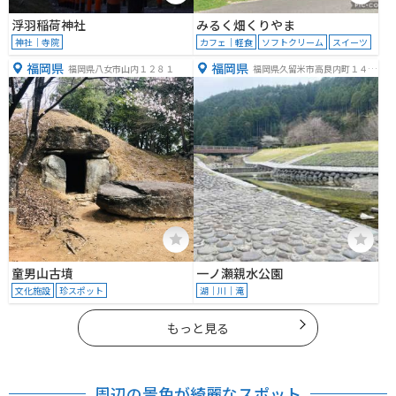
浮羽稲荷神社
みるく畑くりやま
神社｜寺院
カフェ｜軽食
ソフトクリーム
スイーツ
福岡県
福岡県
福岡県八女市山内１２８１
福岡県久留米市高良内町１４３
９−１７
童男山古墳
一ノ瀬親水公園
文化施設
珍スポット
湖｜川｜滝
もっと見る
周辺の景色が綺麗なスポット