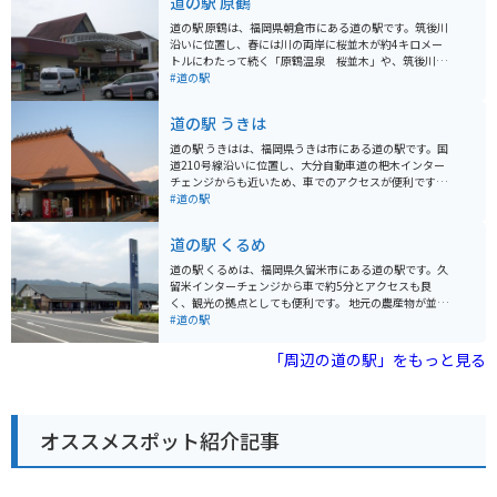
道の駅 原鶴
道の駅 原鶴は、福岡県朝倉市にある道の駅です。筑後川
沿いに位置し、春には川の両岸に桜並木が約4キロメー
トルにわたって続く「原鶴温泉 桜並木」や、筑後川の
雄大な流れを背景にそびえる奇岩「立羽田の景」など、
#道の駅
自然豊かな景観を楽しむことができます。 道の駅には、
地元の農産物直売所やレストランがあり、新鮮な野菜や
道の駅 うきは
果物、地元産の食材を使った料理を楽しむことができま
す。特におすすめは、地元産のブランド豚「はかた地ど
道の駅 うきはは、福岡県うきは市にある道の駅です。国
り」を使った料理です。 バイクで訪れる場合は、道の駅
道210号線沿いに位置し、大分自動車道の杷木インター
の駐車場にバイク専用の駐車スペースがあります。ま
チェンジからも近いため、車でのアクセスが便利です。
た、周辺には、耶馬溪や英彦山など、ツーリングに最適
道の駅 うきはは、地元の農産物直売所が充実しており、
#道の駅
なスポットが数多くあります。道の駅 原鶴は、自然豊か
新鮮な野菜や果物を購入できます。特に、うきは市はフ
な景色を楽しみながら、地元の美味しいものを堪能でき
ルーツの里として知られており、季節によっては、いち
道の駅 くるめ
る、おすすめの道の駅です。
ご狩りやぶどう狩りを楽しむこともできます。また、レ
ストランでは、地元の食材を使った料理が味わえます。
道の駅 くるめは、福岡県久留米市にある道の駅です。久
バイクで訪れる場合、道の駅 うきはは駐車場も広く、休
留米インターチェンジから車で約5分とアクセスも良
憩場所としても最適です。周辺には、耳納スカイライン
く、観光の拠点としても便利です。 地元の農産物が並ぶ
や耶馬溪など、ツーリングに最適なスポットが点在して
直売所や、久留米ラーメンなどご当地グルメが堪能でき
#道の駅
います。道の駅 うきはを拠点に、自然豊かなうきは市を
る飲食店、お土産コーナーなどがあります。特に人気な
満喫してみてはいかがでしょうか。
のは、久留米市が日本一の生産量を誇る「久留米絣」を
「周辺の道の駅」をもっと見る
使った製品です。 バイクで訪れる場合は、広い駐車場が
あるので安心です。道の駅 くるめは、広々とした敷地で
休憩しやすく、ツーリング中のライダーにとっても優し
いスポットと言えるでしょう。 周辺には、耳納連山の豊
オススメスポット紹介記事
かな自然が広がっており、自然を感じながらツーリング
を楽しむことができます。また、久留米市は、ブリヂス
トンの創業地としても知られており、タイヤの歴史を学
べる「ブリヂストン美術館」もおすすめです。