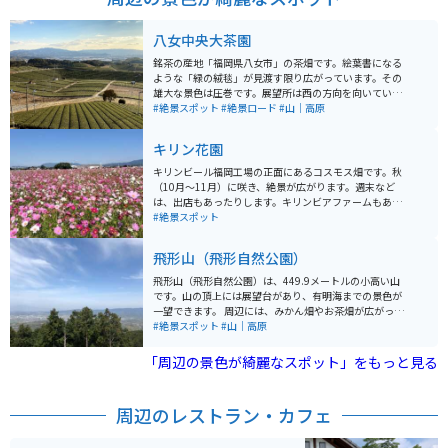
八女中央大茶園
銘茶の産地「福岡県八女市」の茶畑です。絵葉書になる
ような「緑の絨毯」が見渡す限り広がっています。その
雄大な景色は圧巻です。展望所は西の方向を向いている
ので、日が暮れていく様子が見える夕方がオススメで
#絶景スポット
#絶景ロード
#山｜高原
す。晴れた日には有明海や島原半島が見えます。
キリン花園
キリンビール福岡工場の正面にあるコスモス畑です。秋
（10月〜11月）に咲き、絶景が広がります。週末など
は、出店もあったりします。キリンビアファームもあ
り、飲食することも可能です。予約は必要ですが、キリ
#絶景スポット
ンビール工場の見学もできます。工場の最後にはアルコ
ールとソフトドリンクの試飲もあります。
飛形山（飛形自然公園）
飛形山（飛形自然公園）は、449.9メートルの小高い山
です。山の頂上には展望台があり、有明海までの景色が
一望できます。 周辺には、みかん畑やお茶畑が広がって
おり、さらにその奥に八女市や久留米市の市街地が広が
#絶景スポット
#山｜高原
ります。 観光客もほどんどいなくて静かな場所ですが、
春・秋の時期には地元の小学生たちの鍛錬遠足として使
「周辺の景色が綺麗なスポット」をもっと見る
われている場所なので、時折賑わいを見せています。 周
辺に飲食店がほとんどないので、飲み物や軽食を持参し
ていくのがおすすめです。のどかな景色を一望しながら
周辺のレストラン・カフェ
休憩することができます。