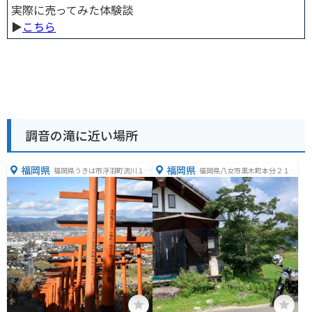
実際に売ってみた体験談
▶︎
こちら
調音の滝に近い場所
福岡県
福岡県
福岡県うきは市浮羽町流川１５
福岡県八女市黒木町本分２１４
１３−９
５−１