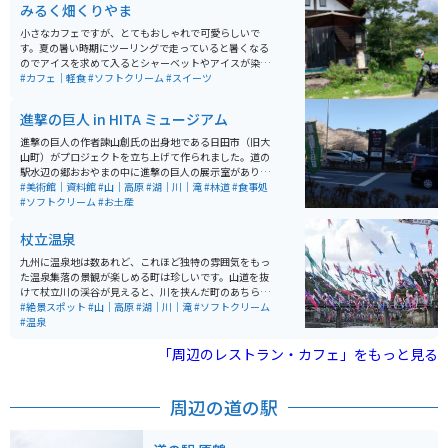
みるく畑くりやま
小さなカフェですが、とてもおしゃれで可愛らしいで
す。夏の暑い時期にツーリングで走っていると暑くなる
のでアイスを求めて入るとシャーベットやアイスが染み
渡ります。お店の雰囲気もいいので、ぜひ立ち寄ってみ
#カフェ｜軽食
#ソフトクリーム
#スイーツ
てください。
進撃の巨人 in HITA ミュージアム
進撃の巨人の作者諫山創氏の出身地である日田市（旧大
山町）がプロジェクトを立ち上げて作られました。道の
駅水辺の郷おおやまの中に進撃の巨人の展示室があり、
無料で閲覧できます。地元の物産品、食事処もあります
#美術館｜資料館
#山｜高原
#湖｜川｜滝
#林道
#食事処
が、作者が働いていた「想夫恋」という焼きそば屋があ
#ソフトクリーム
#お土産
ります。日田市の名物なので是非食べてみてください。
杖立温泉
九州に温泉地は数あれど、これほど独特の雰囲気をもっ
た温泉集落の景観が楽しめる町は珍しいです。山道を抜
けて杖立川の渓谷が見えると、川を挟んだ町のあちらこ
ちらからのぼり立つ湯けむり。美しい川のせせらぎが旅
#絶景スポット
#山｜高原
#湖｜川｜滝
#ソフトクリーム
情をかきたてます。はるか昔から泉質の良さが評判とな
#温泉
り「湯治の街」として愛され、昭和のはじめには「九州
の奥座敷」として歓楽街としての賑わいを見せていまし
「周辺のレストラン・カフェ」をもっと見る
た。
周辺の道の駅