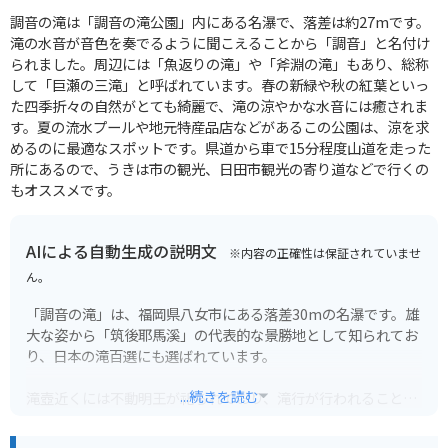
調音の滝は「調音の滝公園」内にある名瀑で、落差は約27mです。
滝の水音が音色を奏でるように聞こえることから「調音」と名付け
られました。周辺には「魚返りの滝」や「斧淵の滝」もあり、総称
して「巨瀬の三滝」と呼ばれています。春の新緑や秋の紅葉といっ
た四季折々の自然がとても綺麗で、滝の涼やかな水音には癒されま
す。夏の流水プールや地元特産品店などがあるこの公園は、涼を求
めるのに最適なスポットです。県道から車で15分程度山道を走った
所にあるので、うきは市の観光、日田市観光の寄り道などで行くの
もオススメです。
AIによる自動生成の説明文
※内容の正確性は保証されていませ
ん。
「調音の滝」は、福岡県八女市にある落差30mの名瀑です。雄
大な姿から「筑後耶馬溪」の代表的な景勝地として知られてお
り、日本の滝百選にも選ばれています。
...続きを読む
滝壺近くには不動明王が祀られており、滝行が行われることも
ある神聖な場所です。周辺は自然豊かで、春にはツツジ、秋に
は紅葉と、四季折々の景色を楽しむことができます。ハイキン