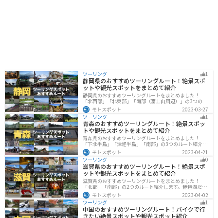
ツーリング
1
静岡県のおすすめツーリングルート！絶景スポ
ットや観光スポットをまとめて紹介
静岡県のおすすめツーリングルートをまとめました！
「北西部」「北東部」「南部（富士山周辺）」の3つのル
ート紹介します。富士山を中心に自然豊かな景色や食事
モトスポット
2023-03-27
を楽しめるスポットが多数あります。バイクで静岡県に
ツーリング
1
ツーリングに行く際は参考にしてください。
青森のおすすめツーリングルート！絶景スポッ
トや観光スポットをまとめて紹介
青森県のおすすめツーリングルートをまとめました！
「下北半島」「津軽半島」「南部」の3つのルート紹介し
ます。自然に恵まれた風光明媚な景色や歴史文化に触れ
モトスポット
2023-04-21
られる観光スポットが多くあります。バイクで青森県に
ツーリング
0
ツーリングに行く際は参考にしてください。
滋賀県のおすすめツーリングルート！絶景スポ
ットや観光スポットをまとめて紹介
滋賀県のおすすめツーリングルートをまとめました！
「北部」「南部」の2つのルート紹介します。琵琶湖だけ
でなく、比叡山ドライブウェイなどの山を楽しめるスポ
モトスポット
2023-04-02
ットも多数あります。バイクで滋賀県にツーリングに行
ツーリング
1
く際は参考にしてください。
中国のおすすめツーリングルート！バイクで行
きたい絶景スポットや観光スポット紹介