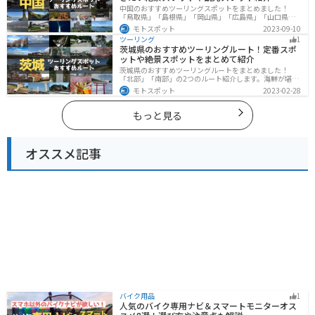
中国のおすすめツーリングスポットをまとめました！
「鳥取県」「島根県」「岡山県」「広島県」「山口県」
の各県の観光地紹介します。自然豊かな山々や湖、温泉
モトスポット
2023-09-10
地が点在し、四季折々の景色を楽しめるスポットが多数
ツーリング
1
あります。バイクで中国にツーリングに行く際は参考に
茨城県のおすすめツーリングルート！定番スポ
してください。
ットや絶景スポットをまとめて紹介
茨城県のおすすめツーリングルートをまとめました！
「北部」「南部」の2つのルート紹介します。海鮮が堪能
できる港や梅の景勝地、自然豊かな山々があるのでツー
モトスポット
2023-02-28
リングにもってこいです。バイクで茨城県にツーリング
に行く際は参考にしてください。
もっと見る
オススメ記事
バイク用品
1
人気のバイク専用ナビ＆スマートモニターオス