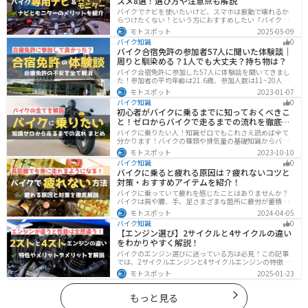
スメ8選！選び方や注意点も解説
バイクでナビを使いたいけど、スマホは振動で壊れるか
らつけたくない！という方におすすめしたい「バイク専
用ナビ」と「スマートモニター」をまとめてご紹介しま
モトスポット
2025-05-09
す。専用ナビなら耐久性もあり、オフラインでも使える
バイク知識
0
ので安心です。スマートモニターは、スマホと連動させ
バイク合宿免許の参加者57人に聞いた体験談｜
てスマホの機能をそのまま利用できます。ドラレコや死
周りと馴染める？1人でも大丈夫？持ち物は？
角警告、駐車場の振動検知など様々な便利機能も搭載さ
れています。
バイク合宿免許に参加した57人に体験談を聞いてきまし
た！参加者の平均年齢は21.6歳、参加人数は11~20人な
ど統計情報や人間関係はどうだったのか、持っていくべ
モトスポット
2023-01-07
きものなど参加する前に知っておきたい情報をまとめま
バイク知識
0
した。
初心者がバイクに乗るまでに知っておくべきこ
と！ゼロからバイクで走るまでの流れを徹底解
説
バイクに乗りたい人！知識ゼロでもこれさえ読めば全て
分かります！バイクの種類や排気量の基礎知識からバイ
クの選び方、免許の取り方、購入、納車、その後のバイ
モトスポット
2023-10-10
クライフまで全てサポートします！
バイク知識
0
バイクに乗ると疲れる原因は？疲れないコツと
対策・おすすめアイテムを紹介！
バイクに乗っていて疲れを感じたことはありませんか？
バイクは肩や腰、手、足さまざまな箇所に疲労が蓄積し
やすい乗り物です。できるなら楽に乗りたいですよね。
モトスポット
2024-04-05
原因を知り対策を重ねておけば今よりもっと快適に走行
バイク知識
0
することができます。
【エンジン選び】2サイクルと4サイクルの違い
をわかりやすく解説！
バイクのエンジン選びに迷っている方は必見！この記事
では、2サイクルエンジンと4サイクルエンジンの特徴や
メリット、選び方を解説しています。実は、4サイクルエ
モトスポット
2025-01-23
ンジンは燃費が良く経済的で扱いやすいため、初心者の
方にはおすすめです。記事を読めば、最適なエンジン選
びのヒントが得られます。
もっと見る