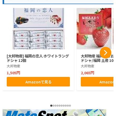
[大邦物産] 福岡の恋人 ホワイトラング
大邦物産 福岡あまお
ドシャ 12個
ドシャ/福岡 土産 10
大邦物産
大邦物産
1,505円
2,065円
Amazonで見る
Amazo