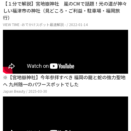
【１分で解説】宮地嶽神社 嵐のCMで話題！光の道が神々
しい福津市の神社（見どころ・ご利益・駐車場・福岡旅
行）
VIEW TIME -おでかけスポット最速解説 - / 2022-01-14
※【宮地嶽神社】今年参拝すべき 福岡の龍と蛇の強力聖地
へ 九州随一のパワースポットでした
Japan Beauty / 2025-03-30