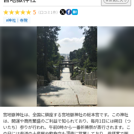
5
（口コミ1件）
#神社｜寺院
宮地嶽神社は、全国に鎮座する宮地嶽神社の総本宮です。この神社
は、開運や商売繁盛のご利益で知られており、毎月1日には朔日（つ
いたち）参りが行われ、午前0時から一番祈祷祭が斎行されます。こ
の日には参道の土産屋や飲食店も深夜に営業しており、参拝客で賑