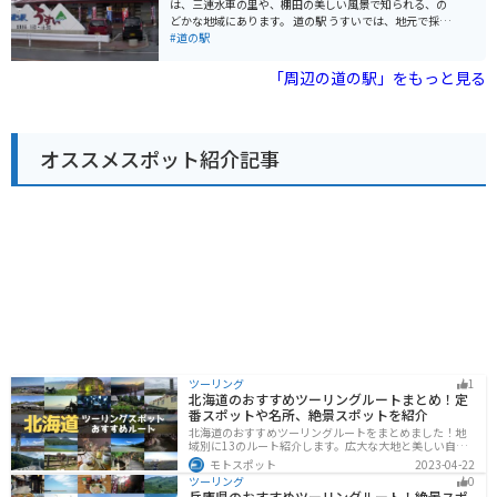
は、三連水車の里や、棚田の美しい風景で知られる、の
周辺には、美しい海岸線が続く糸島半島があるので、ツ
どかな地域にあります。 道の駅 うすいでは、地元で採れ
ーリングの目的地にもおすすめです。 糸島は、海産物や
た新鮮な野菜や果物を買うことができます。特産品は、
#道の駅
農産物が豊富な地域です。 道の駅 いとだでは、新鮮な魚
ぶどう、梨、イチゴなどで、季節によっては、ぶどう狩
介類や野菜が購入できます。 また、糸島産の食材を使っ
りなどの体験も楽しめます。また、レストランでは、地
「周辺の道の駅」をもっと見る
た加工品なども販売されています。 周辺には、二見ヶ浦
元の食材を使った郷土料理を味わうことができます。 バ
や桜井二見ヶ浦など、景勝地としても知られるスポット
イクで訪れる際は、広々とした駐車場があるので安心で
があります。
す。道の駅 うすいは、周囲の山々を走るツーリングルー
トの休憩地点としても最適です。美しい景色を楽しみな
オススメスポット紹介記事
がら、地元の美味しいものを堪能してください。
ツーリング
1
北海道のおすすめツーリングルートまとめ！定
番スポットや名所、絶景スポットを紹介
北海道のおすすめツーリングルートをまとめました！地
域別に13のルート紹介します。広大な大地と美しい自然
が広がり、四季折々の魅力を楽しめる観光スポットが数
モトスポット
2023-04-22
多くあります。バイクで北海道にツーリングに行く際は
ツーリング
0
参考にしてください。
兵庫県のおすすめツーリングルート！絶景スポ