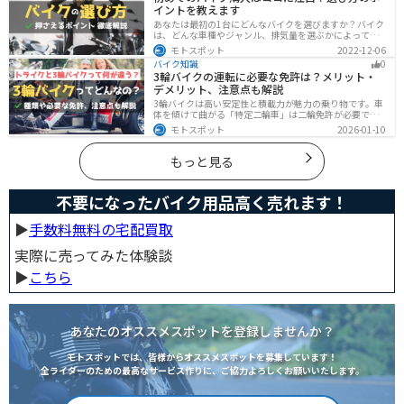
イントを教えます
あなたは最初の1台にどんなバイクを選びますか？バイク
は、どんな車種やジャンル、排気量を選ぶかによって今
後の楽しみ方が大きく変わるものなので、初めての愛車
モトスポット
2022-12-06
選びはとても重要です。この記事ではそんなバイク選び
バイク知識
0
のオススメポイントをお伝えします。
3輪バイクの運転に必要な免許は？メリット・
デメリット、注意点も解説
3輪バイクは高い安定性と積載力が魅力の乗り物です。車
体を傾けて曲がる「特定二輪車」は二輪免許が必要です
が、自立する「トライク」は普通自動車免許で運転で
モトスポット
2026-01-10
き、ヘルメット着用も任意です。維持費はバイク並みです
が、運転特性や駐車ルールは車種により異なるため、事
前の確認が大切です。
もっと見る
不要になったバイク用品高く売れます！
▶︎
手数料無料の宅配買取
実際に売ってみた体験談
▶︎
こちら
あなたのオススメスポットを登録しませんか？
モトスポットでは、皆様からオススメスポットを募集しています！
全ライダーのための最高なサービス作りに、ご協力よろしくお願いいたします。