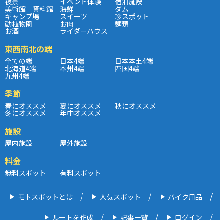
夜景
イベント体験
宿泊施設
美術館｜資料館
海鮮
ダム
キャンプ場
スイーツ
珍スポット
動植物園
お肉
麺類
お酒
ライダーハウス
東西南北の端
全ての端
日本4端
日本本土4端
北海道4端
本州4端
四国4端
九州4端
季節
春にオススメ
夏にオススメ
秋にオススメ
冬にオススメ
年中オススメ
施設
屋内施設
屋外施設
料金
無料スポット
有料スポット
モトスポットとは
人気スポット
バイク用品
ルートを作成
記事一覧
ログイン