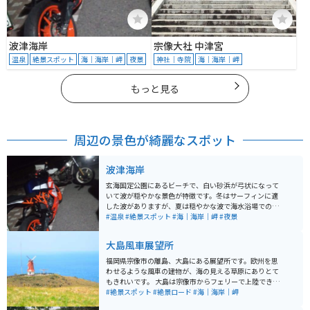
波津海岸
宗像大社 中津宮
温泉
絶景スポット
海｜海岸｜岬
夜景
神社｜寺院
海｜海岸｜岬
もっと見る
周辺の景色が綺麗なスポット
波津海岸
玄海国定公園にあるビーチで、白い砂浜が弓状になって
いて波が穏やかな景色が特徴です。冬はサーフィンに適
した波がありますが、夏は穏やかな波で海水浴場でのSU
Pやサーフィン＋ランチの体験プログラムもできます。周
#温泉
#絶景スポット
#海｜海岸｜岬
#夜景
辺にはレンタサイクルなどもあります。環境省認定「快
水浴場百選」に選ばれています。 バイクが集まる海岸
大島風車展望所
で、駐車場というよりは広い歩道に停めている人がほと
んどです。バイク乗りが昼夜バイクの話をしに来たり、
福岡県宗像市の離島、大島にある展望所です。欧州を思
海の景色を見に来たり、夜は星空を見に来たりしていま
わせるような風車の建物が、海の見える草原にありとて
す。 近くに自販機や温泉、公衆トイレもあります。大体
もきれいです。 大島は宗像市からフェリーで上陸できま
は数人集まる程度ですが、たまに結構な台数が集まるこ
す。１日かけて島を一周するのんびりツーリングの中に
#絶景スポット
#絶景ロード
#海｜海岸｜岬
とがあります。
組み込むのがおすすめです。