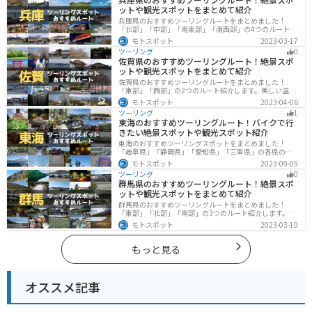
ットや観光スポットをまとめて紹介
兵庫県のおすすめツーリングルートをまとめました！
「北部」「中部」「南東部」「南西部」の4つのルート紹
介します。自然豊かな山を堪能できる北部と中部、街中
モトスポット
2023-03-17
で海辺の南部と違った楽しみ方ができます。バイクで兵
ツーリング
0
庫県にツーリングに行く際は参考にしてください。
佐賀県のおすすめツーリングルート！絶景スポ
ットや観光スポットをまとめて紹介
佐賀県のおすすめツーリングルートをまとめました！
「東部」「西部」の2つのルート紹介します。美しい温泉
地や古墳群、歴史ある城や神社仏閣など、バイクツーリ
モトスポット
2023-04-06
ングに適したスポットが多数存在し、様々な楽しみ方が
ツーリング
1
できます。バイクで佐賀県にツーリングに行く際は参考
東海のおすすめツーリングルート！バイクで行
にしてください。
きたい絶景スポットや観光スポット紹介
東海のおすすめツーリングスポットをまとめました！
「岐阜県」「静岡県」「愛知県」「三重県」の各県の観
光地紹介します。自然豊かな山々や湖、温泉地が点在
モトスポット
2023-09-05
し、四季折々の景色を楽しめるスポットが多数ありま
ツーリング
0
す。バイクで東海にツーリングに行く際は参考にしてく
群馬県のおすすめツーリングルート！絶景スポ
ださい。
ットや観光スポットをまとめて紹介
群馬県のおすすめツーリングルートをまとめました！
「東部」「北部」「南部」の3つのルート紹介します。草
津温泉や伊香保温泉など全国でも有名な温泉や豊かな自
モトスポット
2023-03-10
然を満喫するツーリングができます。バイクで群馬県に
ツーリングに行く際は参考にしてください。
もっと見る
オススメ記事