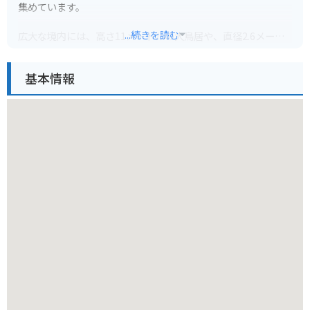
集めています。
...続きを読む
広大な境内には、高さ11メートルの大鳥居や、直径2.6メート
ルの大太鼓など、見どころがたくさんあります。特に、本殿か
ら玄界灘まで続く参道は「光の道」として知られ、年に2回、
基本情報
夕日が参道と一直線に繋がる神秘的な光景を見ることができま
す。
バイクでお越しの方は、無料の駐車場があります。ただし、初
詣など、時期によっては大変混雑するので注意が必要です。周
辺には、海の幸を楽しめるレストランやカフェもあるので、観
光と合わせて楽しむのもおすすめです。