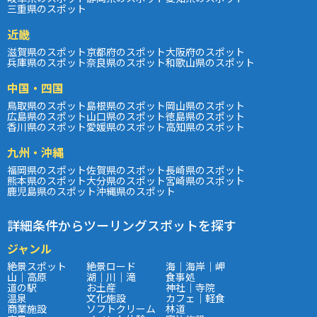
三重県のスポット
近畿
滋賀県のスポット
京都府のスポット
大阪府のスポット
兵庫県のスポット
奈良県のスポット
和歌山県のスポット
中国・四国
鳥取県のスポット
島根県のスポット
岡山県のスポット
広島県のスポット
山口県のスポット
徳島県のスポット
香川県のスポット
愛媛県のスポット
高知県のスポット
九州・沖縄
福岡県のスポット
佐賀県のスポット
長崎県のスポット
熊本県のスポット
大分県のスポット
宮崎県のスポット
鹿児島県のスポット
沖縄県のスポット
詳細条件からツーリングスポットを探す
ジャンル
絶景スポット
絶景ロード
海｜海岸｜岬
山｜高原
湖｜川｜滝
食事処
道の駅
お土産
神社｜寺院
温泉
文化施設
カフェ｜軽食
商業施設
ソフトクリーム
林道