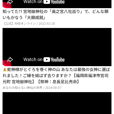
知ってた?! 宮地嶽神社の「奥之宮八社巡り」で、どんな願
いもかなう「大願成就」
【公式】RKBオンライン / 2022-02-28
蛇神様がとぐろを巻く神の山 あなたは最強の女神に選ば
れました！ご縁を結ばず去りますか？【福岡県福津市宮司
元町 宮地嶽神社】【祭神：息長足比売命】
あなたの知らない神社の世界 / 2024-08-07