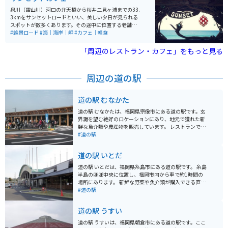
泉川（雷山川）河口の弁天橋から桜井二見ヶ浦までの33.
3kmをサンセットロードといい、美しい夕日が見られる
スポットが数多くあります。その途中に位置する老舗カ
フェ「SUNSET CAFE」です。桜井二見ヶ浦の間に沈む夕
#絶景ロード
#海｜海岸｜岬
#カフェ｜軽食
日、1年でも夏至の頃にしか見ることができない絶景は
一度見たら忘れる事のできない感動を与えてくれます。
「周辺のレストラン・カフェ」をもっと見る
周辺の道の駅
道の駅 むなかた
道の駅 むなかたは、福岡県宗像市にある道の駅です。玄
界灘を望む絶好のロケーションにあり、地元で獲れた新
鮮な魚介類や農産物を販売しています。 レストランで
は、玄界灘の海の幸をふんだんに使った海鮮丼や、宗像
#道の駅
牛を使ったハンバーグなどが人気です。お土産には、明
太子やラーメンなど、福岡県の名産品がおすすめです。
道の駅 いとだ
バイクで訪れる場合、道の駅 むなかたは駐車場も広く、
休憩場所としても最適です。道の駅 むなかたから海岸線
道の駅 いとだは、福岡県糸島市にある道の駅です。 糸島
沿いを走る国道495号線は、景色も良く、ツーリングに
半島のほぼ中央に位置し、福岡市内から車で約1時間の
もおすすめです。宗像大社など、周辺には観光スポット
場所にあります。 新鮮な野菜や魚介類が購入できる直売
も多いので、観光の拠点としても利用できます。
所や、糸島グルメが堪能できるレストランが人気です。
#道の駅
レストランでは、糸島産の食材をふんだんに使った海鮮
丼や、糸島牛のステーキなどがおすすめです。 また、道
道の駅 うすい
の駅 いとだは、バイクツーリングの休憩スポットとして
も人気があります。 道の駅には、広い駐車場やトイレが
道の駅 うすいは、福岡県朝倉市にある道の駅です。ここ
完備されているので、ツーリング中の休憩に最適です。