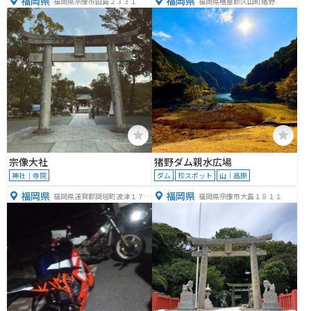
福岡県
福岡県
福岡県宗像市田島２３３１
福岡県糟屋郡久山町猪野
宗像大社
猪野ダム親水広場
神社｜寺院
ダム
珍スポット
山｜高原
福岡県
福岡県
福岡県遠賀郡岡垣町波津１７４
福岡県宗像市大島１８１１
３