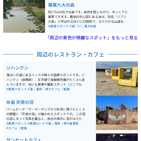
篠栗九大の森
約17haの広大な森です。自然を感じながら、ゆっくりと
散策できます。敷地の中心部にある池は、別名「ジブリ
の森」と呼ばれるほどに幻想的で、なだらかな山道なの
でウォーキング初心者でもオススメです。道中は田舎道
#絶景スポット
#湖｜川｜滝
#林道
で都会から離れてのんびりとした時間を味わうことがで
きます。
「周辺の景色が綺麗なスポット」をもっと見る
周辺のレストラン・カフェ
ジハングン
海沿いの道にあるインスタ映えの話題スポットです。ジ
ハングン（自販群）、文字通り自動販売機がたくさん並
んでいますが、他にも絶景や撮影スポット（どこでもド
アや巨大ブランコなど）シャッターが止まらなくなる楽
#絶景スポット
#海｜海岸｜岬
#カフェ｜軽食
しい写真がたくさん撮れます。オシャレな飲食店の移動
販売もあり、楽しめるスポットです。
糸島 天使の羽
パームビーチ・ザ・ガーデンズから砂浜に降りたところ
の壁面に「天使の羽」が描かれたスポットです。 この羽
の前に立って写真を撮ると、自分の背中に羽がはえたよ
うに映るので、若い人を中心に人気のフォトスポットと
#絶景スポット
#絶景ロード
#海｜海岸｜岬
#食事処
なっています。 周辺には海の見える飲食店やカフェなど
#カフェ｜軽食
も立ち並んでいますので、ゆっくりとリゾート気分が味
わえます。
サンセットカフェ