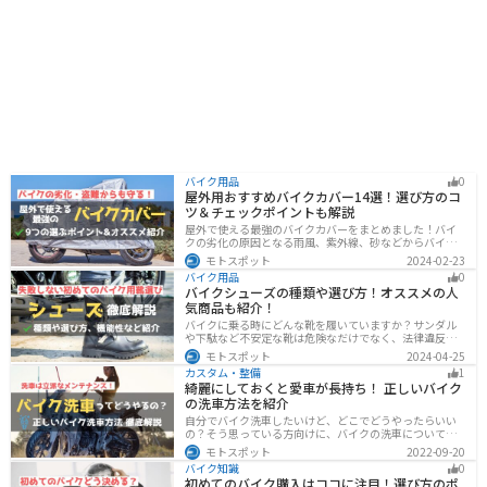
バイク用品
0
屋外用おすすめバイクカバー14選！選び方のコ
ツ＆チェックポイントも解説
屋外で使える最強のバイクカバーをまとめました！バイ
クの劣化の原因となる雨風、紫外線、砂などからバイク
を守ることはもちろん、盗難やいたずら対策にもなりま
モトスポット
2024-02-23
す。バイクカバーの選び方からオススメまでまとめまし
バイク用品
0
たので、カバーを探している人はぜひ参考にしてくださ
バイクシューズの種類や選び方！オススメの人
い。
気商品も紹介！
バイクに乗る時にどんな靴を履いていますか？サンダル
や下駄など不安定な靴は危険なだけでなく、法律違反に
なる可能性もあります。バイクに乗るときはバイク用に
モトスポット
2024-04-25
作られた専用の靴を履くようにしましょう。操作性や安
カスタム・整備
1
全性の向上性だけでなく、バイクとの一体感でよりカッ
綺麗にしておくと愛車が長持ち！ 正しいバイク
コよくなります。
の洗車方法を紹介
自分でバイク洗車したいけど、どこでどうやったらいい
の？そう思っている方向けに、バイクの洗車について徹
底的にまとめました。バイク洗車ができる場所から洗車
モトスポット
2022-09-20
手順まで全て解説します。正しい洗車方法は身につける
バイク知識
0
ことでバイクのメンテナンスにもなります。
初めてのバイク購入はココに注目！選び方のポ