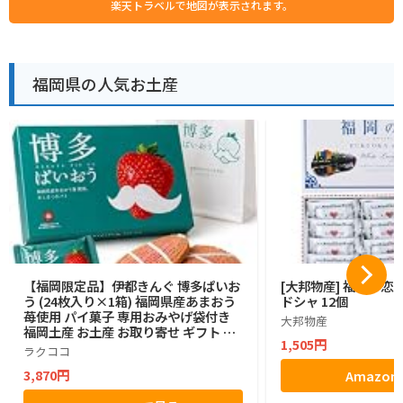
楽天トラベルで地図が表示されます。
福岡県の人気お土産
【福岡限定品】伊都きんぐ 博多ぱいお
[大邦物産] 福岡の恋
う (24枚入り×1箱) 福岡県産あまおう
ドシャ 12個
苺使用 パイ菓子 専用おみやげ袋付き
大邦物産
福岡土産 お土産 お取り寄せ ギフト 贈
1,505円
答用 お菓子 帰省土産 プレゼント ご挨
ラクココ
拶 ラクココ厳選
3,870円
Amazo