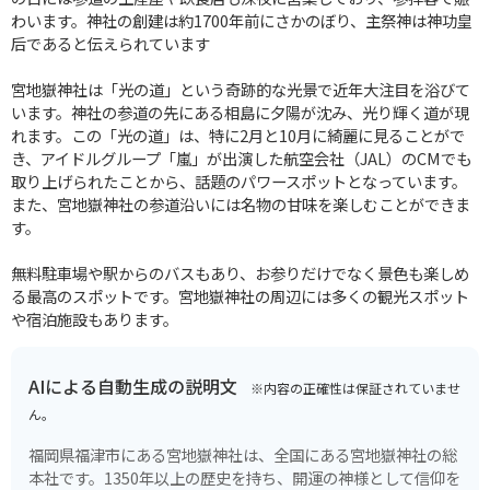
わいます。神社の創建は約1700年前にさかのぼり、主祭神は神功皇
后であると伝えられています
宮地嶽神社は「光の道」という奇跡的な光景で近年大注目を浴びて
います。神社の参道の先にある相島に夕陽が沈み、光り輝く道が現
れます。この「光の道」は、特に2月と10月に綺麗に見ることがで
き、アイドルグループ「嵐」が出演した航空会社（JAL）のCMでも
取り上げられたことから、話題のパワースポットとなっています。
また、宮地嶽神社の参道沿いには名物の甘味を楽しむことができま
す。
無料駐車場や駅からのバスもあり、お参りだけでなく景色も楽しめ
る最高のスポットです。宮地嶽神社の周辺には多くの観光スポット
や宿泊施設もあります。
AIによる自動生成の説明文
※内容の正確性は保証されていませ
ん。
福岡県福津市にある宮地嶽神社は、全国にある宮地嶽神社の総
本社です。1350年以上の歴史を持ち、開運の神様として信仰を