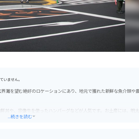
ていません。
玄界灘を望む絶好のロケーションにあり、地元で獲れた新鮮な魚介類や
海鮮丼や、宗像牛を使ったハンバーグなどが人気です。お土産には、明
...続きを読む
休憩場所としても最適です。道の駅 むなかたから海岸線沿いを走る国道
宗像大社など、周辺には観光スポットも多いので、観光の拠点としても利