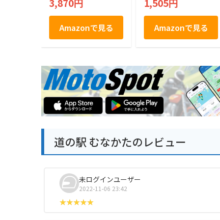
3,870円
1,505円
みやげ袋付き 福岡土
産 お土産 お取り寄
せ ギフト 贈答用 お
Amazonで見る
Amazonで見る
菓子 帰省土産 プレ
ゼント ご挨拶 ラク
ココ厳選
道の駅 むなかたのレビュー
未ログインユーザー
2022-11-06 23:42