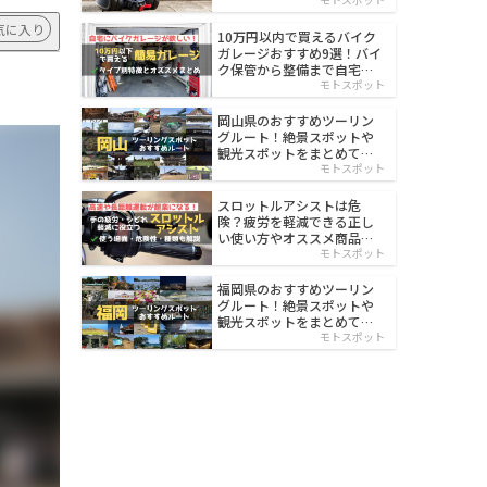
イルド
気に入り
10万円以内で買えるバイク
ガレージおすすめ9選！バイ
ク保管から整備まで自宅で
楽々
モトスポット
岡山県のおすすめツーリン
グルート！絶景スポットや
観光スポットをまとめて紹
介
モトスポット
スロットルアシストは危
険？疲労を軽減できる正し
い使い方やオススメ商品を
紹介
モトスポット
福岡県のおすすめツーリン
グルート！絶景スポットや
観光スポットをまとめて紹
介
モトスポット