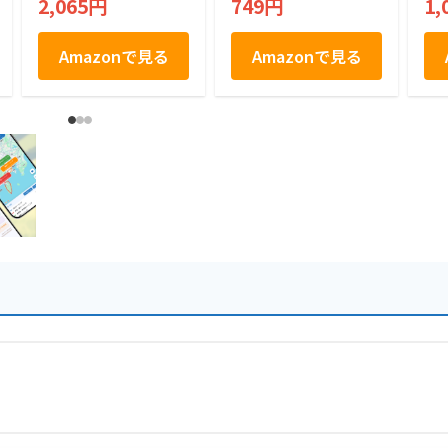
2,065円
749円
1,
ン
ト
お
土
Amazonで見る
Amazonで見る
焼
福