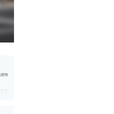
農産物
太子や
495
用で