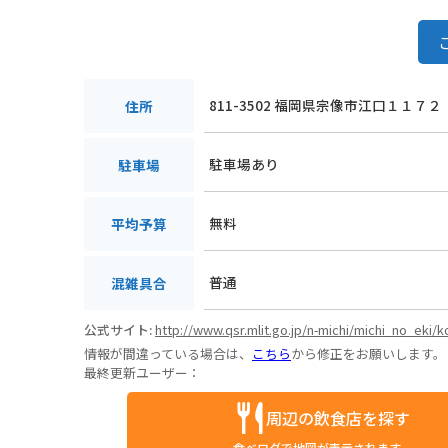
811-3502 福岡県宗像市江口１１７２
住所
駐車場あり
駐車場
無料
平均予算
普通
混雑具合
公式サイト:
http://www.qsr.mlit.go.jp/n-michi/michi_no_eki
情報が間違っている場合は、
こちら
から修正をお願いします。
最終更新ユーザー：
周辺の飲食店を探す
食べログで地図が表示されます。