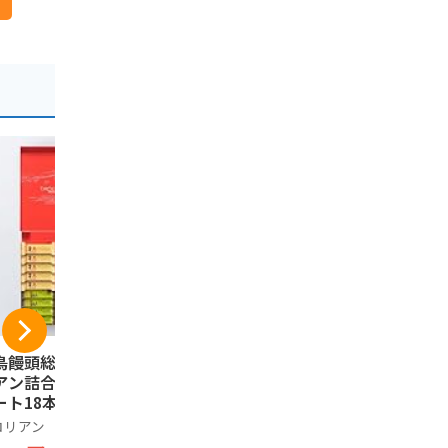
鳥饅頭総本舗 チロ
博多通りもん 6個入
ふくや ふ
アン詰合せ 小（シ
り【1箱】九州銘菓
太せんべい 
ート18本入り） お
福岡土産 博多西洋和
ふくや
子 個包装 小分け
菓子
ロリアン
ノーブランド品
539円
91
温 クッキー ギフ