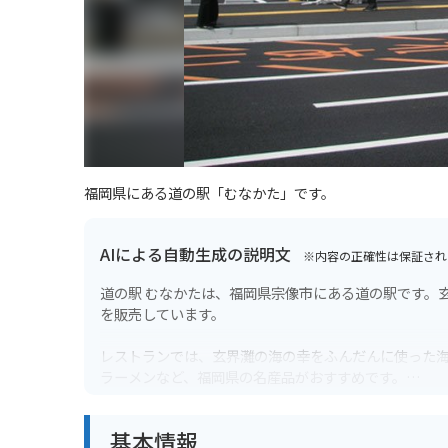
福岡県にある道の駅「むなかた」です。
AIによる自動生成の説明文
※内容の正確性は保証され
道の駅 むなかたは、福岡県宗像市にある道の駅です。
を販売しています。
レストランでは、玄界灘の海の幸をふんだんに使った
ラーメンなど、福岡県の名産品がおすすめです。
バイクで訪れる場合、道の駅 むなかたは駐車場も広く、
基本情報
号線は、景色も良く、ツーリングにもおすすめです。