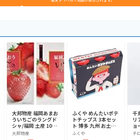
大邦物産 福岡あまお
ふくや めんたいポテ
千
ういちごのラングド
トチップス 3本セッ
リ
シャ/福岡 土産 10個
ト 博多 九州 お土産
ョ
×2箱
ポテトチップス おや
菓
大邦物産
ふくや
チ
つ おつまみ ブルボ
常