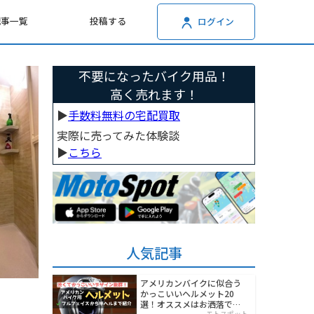
記事一覧
投稿する
ログイン
不要になったバイク用品！
高く売れます！
▶︎
手数料無料の宅配買取
実際に売ってみた体験談
▶︎
こちら
人気記事
アメリカンバイクに似合う
かっこいいヘルメット20
選！オススメはお洒落でワ
モトスポット