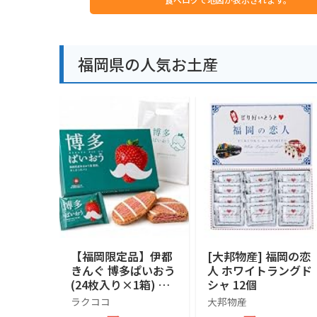
福岡県の人気お土産
【福岡限定品】伊都
[大邦物産] 福岡の恋
きんぐ 博多ぱいおう
人 ホワイトラングド
(24枚入り×1箱) 福
シャ 12個
岡県産あまおう苺使
ラクココ
大邦物産
用 パイ菓子 専用お