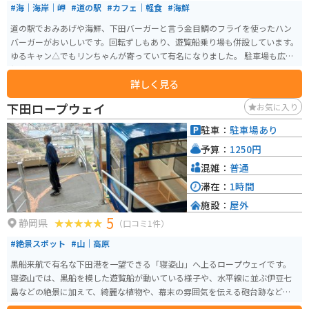
#海｜海岸｜岬
#道の駅
#カフェ｜軽食
#海鮮
道の駅でおみあげや海鮮、下田バーガーと言う金目鯛のフライを使ったハン
バーガーがおいしいです。回転ずしもあり、遊覧船乗り場も併設しています。
ゆるキャン△でもリンちゃんが寄っていて有名になりました。 駐車場も広く
無料です。
詳しく見る
下田ロープウェイ
お気に入り
駐車：
駐車場あり
予算：
1250円
混雑：
普通
滞在：
1時間
施設：
屋外
5
静岡県
（口コミ1件）
#絶景スポット
#山｜高原
黒船来航で有名な下田港を一望できる「寝姿山」へ上るロープウェイです。
寝姿山では、黒船を模した遊覧船が動いている様子や、水平線に並ぶ伊豆七
島などの絶景に加えて、綺麗な植物や、幕末の雰囲気を伝える砲台跡などを
見ることができます。