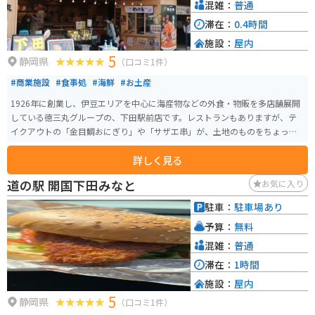
混雑：
普通
滞在：
0.4時間
施設：
屋内
5
静岡県
（口コミ1件）
#商業施設
#食事処
#海鮮
#お土産
1926年に創業し、伊豆エリアを中心に海産物などの外食・物販を多店舗展開
している徳三丸グループの、下田駅前店です。レストランもありますが、テ
イクアウトの「金目鯛おにぎり」や「サザエ串」が、土地のものをちょっと
だけ食べたいライダーには嬉しいです。
詳しく見る
道の駅 開国下田みなと
お気に入り
駐車：
駐車場あり
予算：
無料
混雑：
普通
滞在：
1時間
施設：
屋内
5
静岡県
（口コミ1件）