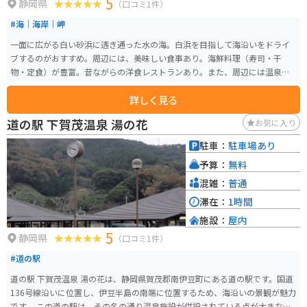
5
静岡県
（口コミ1件）
#海｜海岸｜岬
一面に広がる白い砂浜に透き通った水の海。白浜を目指して海沿いをドライ
ブするのがおすすめ。周辺には、美味しい食事あり。海鮮料理（寿司・干
物・定食）が豊富。昔ながらの洋食レストランあり。また、周辺には温泉が
ありますし、民宿やホテルに宿泊してゆっくりと過ごすのもおすすめ。
詳しく見る
道の駅 下賀茂温泉 湯の花
お気に入り
駐車：
駐車場あり
予算：
無料
混雑：
普通
滞在：
1時間
施設：
屋内
5
静岡県
（口コミ1件）
#道の駅
道の駅 下賀茂温泉 湯の花は、静岡県賀茂郡南伊豆町にある道の駅です。国道
136号線沿いに位置し、伊豆半島の南端に位置するため、海沿いの景観が魅力
です。 この道の駅は、その名の通り温泉施設が併設されている点が大きな特