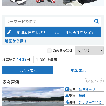
都道府県から探す
詳細条件から探す
地図から探す
道の駅を除外
4407
検索結果
件
1~30件を表示
リスト表示
地図表示
多々戸浜
お気に入り
駐車：
駐車場あり
予算：
無料
混雑：
少し混んでいる