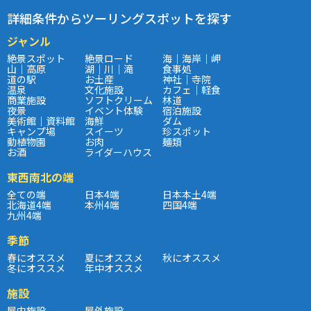
詳細条件からツーリングスポットを探す
ジャンル
絶景スポット
絶景ロード
海｜海岸｜岬
山｜高原
湖｜川｜滝
食事処
道の駅
お土産
神社｜寺院
温泉
文化施設
カフェ｜軽食
商業施設
ソフトクリーム
林道
夜景
イベント体験
宿泊施設
美術館｜資料館
海鮮
ダム
キャンプ場
スイーツ
珍スポット
動植物園
お肉
麺類
お酒
ライダーハウス
東西南北の端
全ての端
日本4端
日本本土4端
北海道4端
本州4端
四国4端
九州4端
季節
春にオススメ
夏にオススメ
秋にオススメ
冬にオススメ
年中オススメ
施設
屋内施設
屋外施設