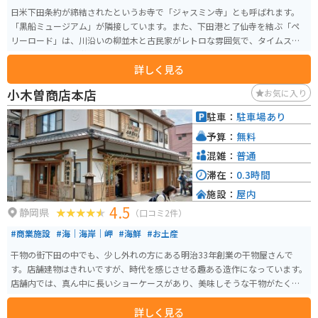
日米下田条約が締結されたというお寺で「ジャスミン寺」とも呼ばれます。
「黒船ミュージアム」が隣接しています。また、下田港と了仙寺を結ぶ「ペ
リーロード」は、川沿いの柳並木と古民家がレトロな雰囲気で、タイムスリ
ップしたような感覚を味わえます。
詳しく見る
小木曽商店本店
お気に入り
駐車：
駐車場あり
予算：
無料
混雑：
普通
滞在：
0.3時間
施設：
屋内
4.5
静岡県
（口コミ2件）
#商業施設
#海｜海岸｜岬
#海鮮
#お土産
干物の街下田の中でも、少し外れの方にある明治33年創業の干物屋さんで
す。店舗建物はきれいですが、時代を感じさせる趣ある造作になっています。
店舗内では、真ん中に長いショーケースがあり、美味しそうな干物がたくさ
ん並んでいます。
詳しく見る