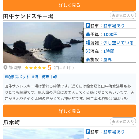
詳しく見る
田牛サンドスキー場
お気に入り
駐車：
駐車場あり
予算：
1000円
混雑：
少し空いている
滞在：
1時間
施設：
屋外
5
静岡県
（口コミ1件）
#絶景スポット
#海｜海岸｜岬
田牛サンドスキー場は滑れる砂浜です。近くには龍宮窟と田牛海水浴場もあ
りとても綺麗です。龍宮窟の洞窟は波の入ってくる感じがとてもいいです。天
井からふりそそぐ太陽の光がとても神秘的です。田牛海水浴場は海はもちろ
ん砂浜もとても綺麗な場所です。
詳しく見る
爪木崎
お気に入り
駐車：
駐車場あり