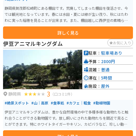
静岡県賀茂郡松崎町にある棚田です。荒廃してしまった棚田を復活させ、今
では観光地となっています。春には水田・夏には緑が生い茂り、秋にはたわ
わに実った稲穂を見ることが出来ます。また、棚田越しに西伊豆の素晴らし
い海を望むことができます。 道路が狭いので、路上駐車は避けるようにして
詳しく見る
ください。近隣には「展望台駐車場」などがありますので、そこから徒歩で
向かうのがオススメです。国道沿いではないため、知らないと通り過ぎてし
伊豆アニマルキングダム
お気に入り
まいます。石部の棚田に至る道は絶景が続きます。バイクで向かうと潮風を感
じながらのツーリングとなるので、一層楽しめます。
駐車：
駐車場あり
予算：
2800円
混雑：
普通
滞在：
5時間
施設：
屋外
3
静岡県
（口コミ1件）
#絶景スポット
#山｜高原
#食事処
#カフェ｜軽食
#動植物園
伊豆アニマルキングダムは、豊かな自然環境の中で多種多様な動物たちと触
れ合うことができる動物園です。放し飼いにされた動物たちを間近で見るこ
とができます。特にホワイトタイガーやキリン、カピバラなど、珍しい動物た
ちとのふれあいは大人気です。また、遊園地やレストランも併設されてお