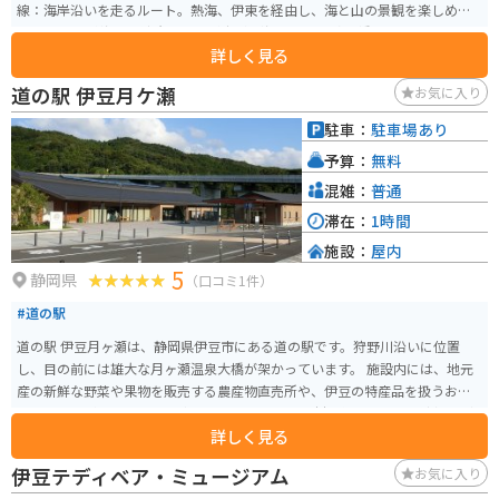
線：海岸沿いを走るルート。熱海、伊東を経由し、海と山の景観を楽しめ
る。 ・城ヶ崎海岸：溶岩の岸壁が広がる海岸。 ・門脇吊橋：高さ23m、長さ
詳しく見る
48mの吊橋。海を見下ろすスリル満点のスポット。 ・大室山：標高580mの
火山。リフトで山頂まで行ける、山頂から360度のパノラマビュー（相模湾、
道の駅 伊豆月ケ瀬
お気に入り
伊豆七島、富士山など）、すり鉢状の地形と遊歩道があり、散策が楽しめ
る。 ・美術館：伊豆テディベア・ミュージアム：テディベアの展示、伊豆ガ
駐車：
駐車場あり
ラスと工芸美術館：ガラス工芸作品の展示。 ・カフェ・グルメ：地元食材を
予算：
無料
使ったランチやスイーツが楽しめる、オーシャンビューのカフェが多く、海
を眺めながら過ごせる。 ・温泉：赤沢温泉郷：源泉かけ流しの温泉施設・高
混雑：
普通
原の湯：露天風呂から海を眺められる温泉。 上記の通り、伊豆高原には絶景
滞在：
1時間
スポット、ツーリング向けのルート、温泉、美術館、カフェなど、多様な楽
施設：
屋内
しみ方ができるスポットが揃っています。
5
静岡県
（口コミ1件）
#道の駅
道の駅 伊豆月ヶ瀬は、静岡県伊豆市にある道の駅です。狩野川沿いに位置
し、目の前には雄大な月ヶ瀬温泉大橋が架かっています。 施設内には、地元
産の新鮮な野菜や果物を販売する農産物直売所や、伊豆の特産品を扱うお土
産コーナーがあります。 食事処では、地元産の食材を使った蕎麦や猪鍋など
詳しく見る
が楽しめます。 また、道の駅 伊豆月ヶ瀬は、バイクツーリングの拠点として
も人気があります。 周辺には、伊豆スカイラインや西伊豆スカイラインなど
伊豆テディベア・ミュージアム
お気に入り
のワインディングロードがあり、多くのライダーが訪れます。道の駅には、