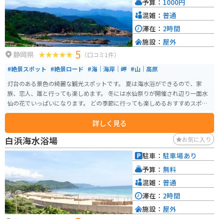
予算：
1000円
混雑：
普通
滞在：
2時間
施設：
屋外
5
静岡県
（口コミ1件）
#絶景スポット
#絶景ロード
#海｜海岸｜岬
#山｜高原
灯台のある景色の綺麗な観光スポットです。 夏は海水浴ができるので、家
族、恋人、誰と行っても楽しめます。 冬には水仙祭りが開催され辺り一面水
仙の花でいっぱいになります。 どの季節に行っても楽しめるおすすめスポッ
トです。
詳しく見る
白浜海水浴場
お気に入り
駐車：
駐車場あり
予算：
無料
混雑：
普通
滞在：
2時間
施設：
屋外