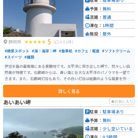
駐車：
駐車場あり
予算：
無料
混雑：
普通
滞在：
1時間
施設：
屋外
5
静岡県
（口コミ1件）
#絶景スポット
#海｜海岸｜岬
#食事処
#カフェ｜軽食
#ソフトクリーム
#スイーツ
#麺類
伊豆半島の最南端にある景勝地です。太平洋に突き出した岬で、荒々しい自
然美が特徴です。石廊崎からは、青い海と壮大な太平洋のパノラマを一望で
きます。また、石廊崎灯台もあり、その白い灯台は絵画のような風景を作り
出しています。ハイキングや写真撮影に最適な場所で、特に日の出や日の入
詳しく見る
りの時間は、その美しさがさらに際立ちます。先端には石廊崎神社もあり、
海上安全の神様として崇拝されています。 駐車場近くに休憩棟があり、食事
あいあい岬
お気に入り
やスイーツがあります。駐車場から徒歩で片道20～30分ほどで先端にある灯
台、神社に着きます。神社に続く階段は急な階段になっています。
駐車：
駐車場あり
予算：
無料
混雑：
少し空いている
滞在：
0.5時間