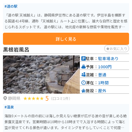
#道の駅
「道の駅 天城越え」は、静岡県伊豆市にある道の駅です。伊豆半島を横断す
る国道414号線、通称「天城越え」ルート上に位置し、雄大な自然と歴史を感
じられるスポットです。 道の駅には、地元産の新鮮な野菜や果物を販売する
農産物直売所、伊豆ならではの海産物やお土産が揃う物産館、そして天城の
詳しく見る
清流で育ったわさびや猪肉を使った料理が味わえる食事処があります。名物
の「猪鍋うどん」は、寒い季節にぴったりで、バイクツーリングで冷えた体
黒根岩風呂
お気に入り
を温めてくれます。 周辺には、石川さゆりさんのヒット曲で知られる「天城
トンネル」や、全長4kmにも及ぶ遊歩道が整備された「浄蓮の滝」など、観
駐車：
駐車場あり
光スポットも充実しています。道の駅には、これらの観光スポットや周辺の
予算：
1000円
道路情報などを案内してくれる観光案内所もあり、ツーリングの休憩にも最
適です。 バイクで訪れる際は、天城越えのワインディングロードは急カーブ
混雑：
普通
やアップダウンが続くので、走行には注意が必要です。駐車場は広く、バイ
滞在：
1時間
ク専用のスペースも確保されています。
施設：
屋外
5
静岡県
（口コミ1件）
#温泉
海抜0メートルの目の前には海しか見えない絶景が広がる波の音が楽しめる絶
景露天温泉です。営業時間は10時から18時までで入浴する時間によって海と
空が見せてくれる景色が違います。タイミングをずらしていくことで何度も