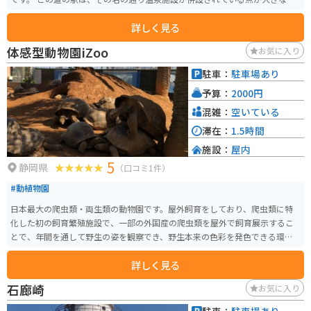
徴です。湯の花温泉は、ナトリウム・カルシウム-塩化物温泉で、神経痛や筋
詳しく見る
肉痛、関節痛などに効果があるとされています。旅の疲れを癒やすのに最適
なスポットと言えるでしょう。 また、地元の特産品を販売するコーナーも充
体感型動物園iZoo
お気に入り
実しています。新鮮な海の幸や、南伊豆産の柑橘類を使ったジュースやジャ
ムなどが人気です。バイクで訪れた際には、お土産探しにも最適です。 周辺
駐車：
駐車場あり
には、弓ヶ浜海水浴場や石廊崎などの景勝地も点在しています。道の駅を拠
予算：
2000円
点に、南伊豆の雄大な自然を満喫するのも良いでしょう。
混雑：
空いている
滞在：
1.5時間
施設：
屋内
5
静岡県
（口コミ1件）
#動植物園
日本最大の爬虫類・両生類の動物園です。屋外飼育をしており、爬虫類に特
化した初の飼育繁殖施設で、一部の外国産の爬虫類を屋外で飼育展示するこ
とで、年間を通して野生の姿を観察でき、野生本来の色彩を発色できる環境
を再現しています。ヘビやトカゲ、カメなどを間近で見ることができ、餌やり
詳しく見る
も行うことができます。
石廊崎
お気に入り