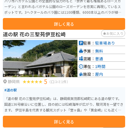
パリ市バガテル公園との全面的な協力のもと「世界で最も権威あるローズガ
ーデン」と言われるバガテル公園のローズガーデンを忠実に再現しているス
ポットです。3ヘクタールのバラ園には1100種類、6000本以上のバラが植え
られており、ローズガーデンの幾何学的な造園の美しさを一望できる眺望塔
詳しく見る
のキオスクもあります。 また、バガテル公園のランドマーク的な建築物であ
るオランジェリーや中心広場を取り囲んで工房、グッズショップ、カフェな
道の駅 花の三聖苑伊豆松崎
お気に入り
どが立ち並びます。バラだけでなく、多種の花も季節に応じて見ごろを迎え
ます。整然とした庭園は、花のハイシーズンももちろん、一年中楽しめる憩
駐車：
駐車場あり
いの場となっています。
予算：
無料
混雑：
普通
滞在：
1時間
施設：
屋内
5
静岡県
（口コミ1件）
#道の駅
「道の駅 花の三聖苑伊豆松崎」は、静岡県賀茂郡松崎町にある道の駅です。
国道136号線沿いに位置し、目の前には松崎海岸が広がり、駿河湾を一望でき
ます。 伊豆半島を代表する観光スポット「堂ヶ島」や「黄金崎」にも近く、
観光の拠点として最適です。また、周辺には温泉施設も多く、ツーリングで
詳しく見る
疲れた体を癒すのにも最適です。バイクで訪れる際は、道の駅に併設された
無料駐車場を利用できます。 名物は、地元産の食材をふんだんに使った海鮮