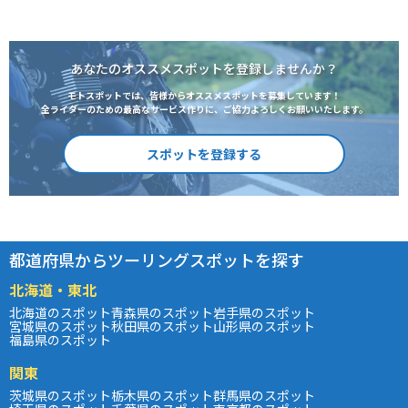
あなたのオススメスポットを登録しませんか？
モトスポットでは、皆様からオススメスポットを募集しています！
全ライダーのための最高なサービス作りに、ご協力よろしくお願いいたします。
スポットを登録する
都道府県からツーリングスポットを探す
北海道・東北
北海道のスポット
青森県のスポット
岩手県のスポット
宮城県のスポット
秋田県のスポット
山形県のスポット
福島県のスポット
関東
茨城県のスポット
栃木県のスポット
群馬県のスポット