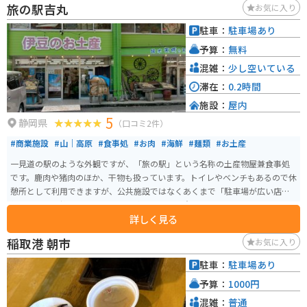
旅の駅吉丸
お気に入り
丼や、松崎町特産の「桜葉」を使ったお菓子です。お土産にいかがでしょう
か。 道の駅には、地元の特産品を販売するショップや、食事処、観光案内所
駐車：
駐車場あり
などがあります。駿河湾の景色を眺めながら、ゆっくりと休憩することがで
予算：
無料
きます。
混雑：
少し空いている
滞在：
0.2時間
施設：
屋内
5
静岡県
（口コミ2件）
#商業施設
#山｜高原
#食事処
#お肉
#海鮮
#麺類
#お土産
一見道の駅のような外観ですが、「旅の駅」という名称の土産物屋兼食事処
です。鹿肉や猪肉のほか、干物も扱っています。トイレやベンチもあるので休
憩所として利用できますが、公共施設ではなくあくまで「駐車場が広い店
舗」なので、持ち込みしたものを飲食すると注意されます。
詳しく見る
稲取港 朝市
お気に入り
駐車：
駐車場あり
予算：
1000円
混雑：
普通