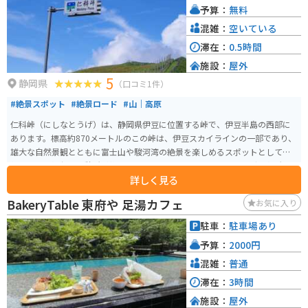
予算：
無料
混雑：
空いている
滞在：
0.5時間
施設：
屋外
5
静岡県
（口コミ1件）
#絶景スポット
#絶景ロード
#山｜高原
仁科峠（にしなとうげ）は、静岡県伊豆に位置する峠で、伊豆半島の西部に
あります。標高約870メートルのこの峠は、伊豆スカイラインの一部であり、
雄大な自然景観とともに富士山や駿河湾の絶景を楽しめるスポットとして人
気です。展望台や休憩所が整備されており、ドライブやツーリングの名所と
詳しく見る
なっています。また、峠周辺にはハイキングコースもあり、季節ごとに変わ
る豊かな植生や野生動物の観察ができます。静岡県の自然を満喫できるスポ
BakeryTable 東府や 足湯カフェ
お気に入り
ットとして、四季折々の風景を楽しむことができます。標高が高いので夏場で
もそれなりに涼しいです。
駐車：
駐車場あり
予算：
2000円
混雑：
普通
滞在：
3時間
施設：
屋外