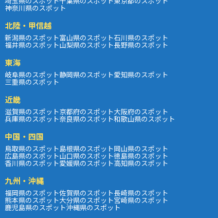
埼玉県のスポット
千葉県のスポット
東京都のスポット
神奈川県のスポット
北陸・甲信越
新潟県のスポット
富山県のスポット
石川県のスポット
福井県のスポット
山梨県のスポット
長野県のスポット
東海
岐阜県のスポット
静岡県のスポット
愛知県のスポット
三重県のスポット
近畿
滋賀県のスポット
京都府のスポット
大阪府のスポット
兵庫県のスポット
奈良県のスポット
和歌山県のスポット
中国・四国
鳥取県のスポット
島根県のスポット
岡山県のスポット
広島県のスポット
山口県のスポット
徳島県のスポット
香川県のスポット
愛媛県のスポット
高知県のスポット
九州・沖縄
福岡県のスポット
佐賀県のスポット
長崎県のスポット
熊本県のスポット
大分県のスポット
宮崎県のスポット
鹿児島県のスポット
沖縄県のスポット