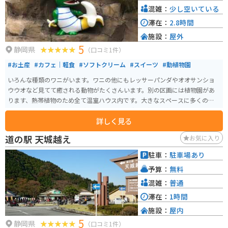
混雑：
少し空いている
滞在：
2.8時間
施設：
屋外
5
静岡県
（口コミ1件）
#お土産
#カフェ｜軽食
#ソフトクリーム
#スイーツ
#動植物園
いろんな種類のワニがいます。ワニの他にもレッサーパンダやオオサンショ
ウウオなど見てて癒される動物がたくさんいます。別の区画には植物園があ
ります、熱帯植物のため全て温室ハウス内です。大きなスペースに多くのハス
池が設置されておりとても綺麗です。他にも珍しい植物が植えられていまし
詳しく見る
た。売られているスイーツにはバナナが使われていてどれも美味しいです。
マスコットであるワニのお土産グッズも絶妙なデザインで欲しくなります。
道の駅 天城越え
お気に入り
少し時間のある際の暇つぶしとしてピッタリな場所です。
駐車：
駐車場あり
予算：
無料
混雑：
普通
滞在：
1時間
施設：
屋内
5
静岡県
（口コミ1件）