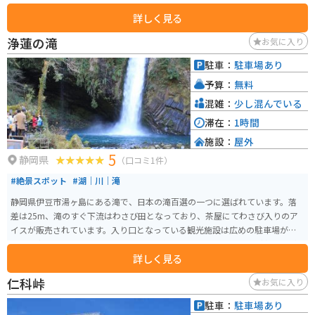
楽しめるスポットとなっています。
詳しく見る
浄蓮の滝
お気に入り
駐車：
駐車場あり
予算：
無料
混雑：
少し混んでいる
滞在：
1時間
施設：
屋外
5
静岡県
（口コミ1件）
#絶景スポット
#湖｜川｜滝
静岡県伊豆市湯ヶ島にある滝で、日本の滝百選の一つに選ばれています。落
差は25m、滝のすぐ下流はわさび田となっており、茶屋にてわさび入りのア
イスが販売されています。入り口となっている観光施設は広めの駐車場があ
り、食事もできます。お土産はわさびを使用した加工品や地酒など名産品が
詳しく見る
多数あります。
仁科峠
お気に入り
駐車：
駐車場あり