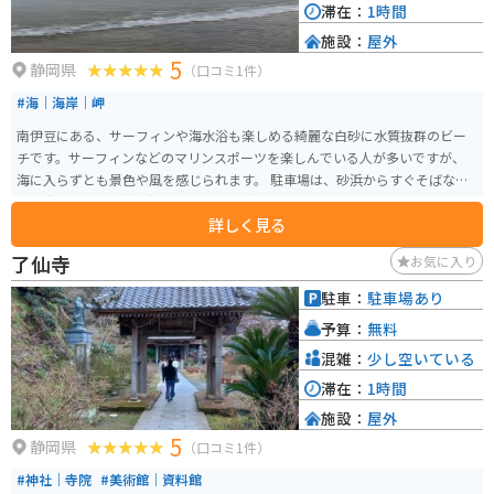
滞在：
1時間
施設：
屋外
5
静岡県
（口コミ1件）
#海｜海岸｜岬
南伊豆にある、サーフィンや海水浴も楽しめる綺麗な白砂に水質抜群のビー
チです。サーフィンなどのマリンスポーツを楽しんでいる人が多いですが、
海に入らずとも景色や風を感じられます。 駐車場は、砂浜からすぐそばなの
で、準備も楽々。有料温水シャワーも完備されてます。
詳しく見る
了仙寺
お気に入り
駐車：
駐車場あり
予算：
無料
混雑：
少し空いている
滞在：
1時間
施設：
屋外
5
静岡県
（口コミ1件）
#神社｜寺院
#美術館｜資料館