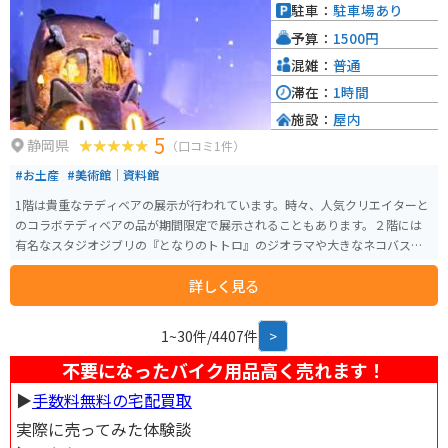
バイクスタンドや休憩スペースも用意されているので、ツーリングの休憩に
駐車：
駐車場あり
最適です。 伊豆月ヶ瀬は、温泉地としても知られており、日帰り温泉施設も
予算：
1500円
あります。 雄大な自然の中で、地元の美味しいものを味わったり、温泉で疲
れを癒したり、思い思いの時間を過ごすことができます。
混雑：
普通
滞在：
1時間
施設：
屋内
5
静岡県
（口コミ1件）
#お土産
#美術館｜資料館
1階は貴重なテディベアの展示が行われています。時々、人気クリエイターと
のコラボテディベアの品が期間限定で展示されることもあります。２階には
有名なスタジオジブリの『となりのトトロ』のジオラマや大きなネコバスな
ど、作品にまつわる品が数多く展示されています。ネコバスには乗ることもで
詳しく見る
き、思わず童心に帰れます。ショップではオリジナルテディベアが作れるワー
クショップも開催されており、お土産にも最適です。
1~30件/4407件
>
不要になったバイク用品高く売れます！
▶︎
手数料無料の宅配買取
実際に売ってみた体験談