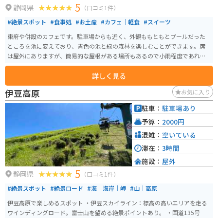
5
静岡県
（口コミ1件）
#絶景スポット
#食事処
#お土産
#カフェ｜軽食
#スイーツ
東府や併設のカフェです。駐車場からも近く、外観ももともとプールだった
ところを池に変えており、青色の池と緑の森林を楽しむことができます。席
は屋外にありますが、簡易的な屋根がある場所もあるので小雨程度であれば
屋外で楽しむことができます。 一番のおすすめポイントは足湯があるところ
詳しく見る
です。足湯に入りながらティータイムやランチを楽しむことができます。
伊豆高原
お気に入り
駐車：
駐車場あり
予算：
2000円
混雑：
空いている
滞在：
3時間
施設：
屋外
5
静岡県
（口コミ1件）
#絶景スポット
#絶景ロード
#海｜海岸｜岬
#山｜高原
伊豆高原で楽しめるスポット ・伊豆スカイライン：標高の高いエリアを走る
ワインディングロード。富士山を望める絶景ポイントあり。 ・国道135号