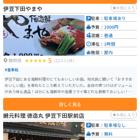
伊豆下田やまや
お気に入り
駐車：
駐車場あり
予算：
2000円
混雑：
普通
滞在：
1時間
施設：
屋内
5
静岡県
（口コミ1件）
#食事処
伊豆下田にある海鮮料理のとてもおいしいお店。地元民に聞いて「おすすめ
おいしい店」を尋ねたところ教えていただいた。金目の煮つけはボリューム
があり味も逸品！ほかにも海鮮丼や各種フライ等どれも新鮮でおいしい！一
度行くとリピート必須の穴場！
詳しく見る
網元料理 徳造丸 伊豆下田駅前店
お気に入り
駐車：
駐車場なし
予算：
無料