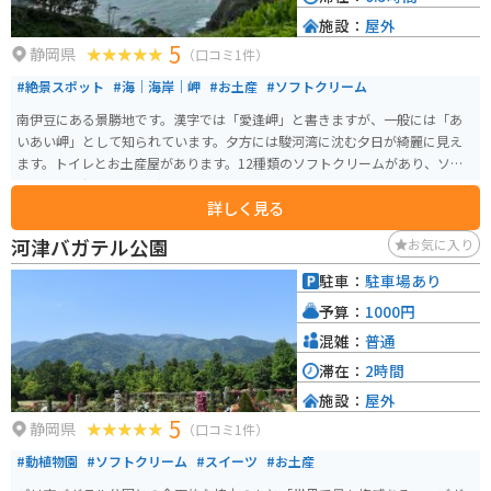
施設：
屋外
5
静岡県
（口コミ1件）
#絶景スポット
#海｜海岸｜岬
#お土産
#ソフトクリーム
南伊豆にある景勝地です。漢字では「愛逢岬」と書きますが、一般には「あ
いあい岬」として知られています。夕方には駿河湾に沈む夕日が綺麗に見え
ます。トイレとお土産屋があります。12種類のソフトクリームがあり、ソフ
トクリーム好きのライダーにも人気のスポットになっています。
詳しく見る
河津バガテル公園
お気に入り
駐車：
駐車場あり
予算：
1000円
混雑：
普通
滞在：
2時間
施設：
屋外
5
静岡県
（口コミ1件）
#動植物園
#ソフトクリーム
#スイーツ
#お土産