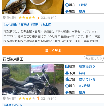
滞在：
1時間
施設：
屋外
5
静岡県
（口コミ1件）
#文化施設
#食事処
#海鮮
#お土産
稲取港では、毎週土曜・日曜・祝祭日に「港の朝市」が開催されています。
ここでは、稲取を含む東伊豆町などの地元の名産品が揃います。特に、伊豆
稲取の金目鯛などの焼き魚や釜飯は安く食べられます。 また、野菜や果物の
農産物、地元の素材を活かしたデザートやハンドメイドなどの小物も多数販
詳しく見る
売されています。開催時間は8:00〜12:00で、あら汁などは無料で提供されて
います。
石部の棚田
お気に入り
駐車：
駐車場あり
予算：
無料
混雑：
空いている
滞在：
0.2時間
施設：
屋外
4
静岡県
（口コミ1件）
#絶景スポット