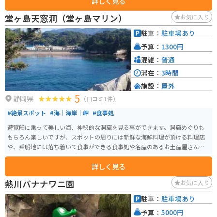
詳しく見る
り、1人でもグループでも一日中楽しむことが可能です。伊豆稲取温泉の高台
にあるので、天気が良い日には太平洋に浮かぶ伊豆七島を一望できるので、
堂ヶ島天窓洞（堂ヶ島マリン）
お気に入り
景色も楽しめるレジャー施設です。
駐車：
駐車場あり
予算：
1300円
混雑：
普通
滞在：
3時間
施設：
屋外
5
静岡県
（口コミ1件）
#絶景スポット
#海｜海岸｜岬
#食事処
遊覧船に乗って美しい海、神秘的な洞窟を見る事ができます。洞窟めぐりも
もちろん楽しいですが、スポットの周りには新鮮な海鮮料理が頂ける料理店
や、乗船地には落ち着いて食事ができる食事処や名産のあるお土産屋さんも
ありゆっくり楽しめる場所です。また、海岸沿いにハイキングコースが設け
詳しく見る
られており、そこから望む景色も絶景です。岩場もあるので、歩きやすい靴
で行くのがオススメです。
熱川バナナワニ園
お気に入り
駐車：
駐車場あり
予算：
5000円