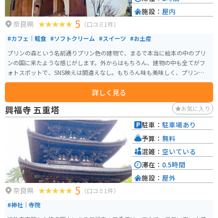
施設：
屋内
5
奈良県
（口コミ1件）
#カフェ｜軽食
#ソフトクリーム
#スイーツ
#お土産
プリンの森という名前通りプリン色の建物で、まるで本当に絵本の中のプリ
ンの国に来たような感じがします。外からはもちろん、建物の中も全てがフ
ォトスポットで、SNS映えは間違えなし。もちろん味も美味しく、プリンもソ
フトクリームも絶品です。大仏様のイラストの蓋がかわいい瓶のプリンはお
詳しく見る
土産にもオススメです。
興福寺 五重塔
お気に入り
駐車：
駐車場あり
予算：
無料
混雑：
空いている
滞在：
0.5時間
施設：
屋外
5
奈良県
（口コミ1件）
#神社｜寺院