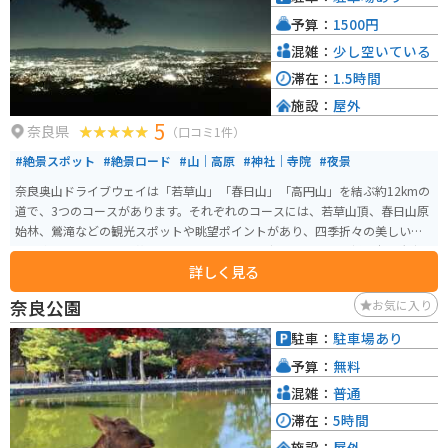
予算：
1500円
混雑：
少し空いている
滞在：
1.5時間
施設：
屋外
5
奈良県
（口コミ1件）
#絶景スポット
#絶景ロード
#山｜高原
#神社｜寺院
#夜景
奈良奥山ドライブウェイは「若草山」「春日山」「高円山」を結ぶ約12kmの
道で、3つのコースがあります。それぞれのコースには、若草山頂、春日山原
始林、鶯滝などの観光スポットや眺望ポイントがあり、四季折々の美しい風
景を楽しめます。特に若草山山頂からの夕日や夜景は圧巻で、新日本三大夜
詳しく見る
景の一つです。 山の中の道なので鹿などの野生動物にも出会えます。駐車ス
ペースも完備されています。山道から五重塔を眺めることもできます。山道に
奈良公園
お気に入り
入るには料金がかかり、乗り物によって料金は異なります。 【特徴】 新若草
山コース: 若草山山頂や東大寺大仏殿を見下ろすポイントが特徴。 奈良奥山コ
駐車：
駐車場あり
ース: 春日山原始林や鶯滝、石仏群などを楽しめ、一方通行のルート。 高円山
予算：
無料
コース: 石仏ファンに人気。 【料金】 新若草山コース: 二輪車380円、軽自動
車530円、普通車530円、マイクロバス1,320円、大型車2,120円。 奈良奥山
混雑：
普通
コース: 二輪車780円、軽自動車1,350円、小型自動車1,760円、普通車1,860
滞在：
5時間
円、マイクロバス4,000円、大型車5,310円。 高円山コース: 二輪車430円、軽
施設：
屋外