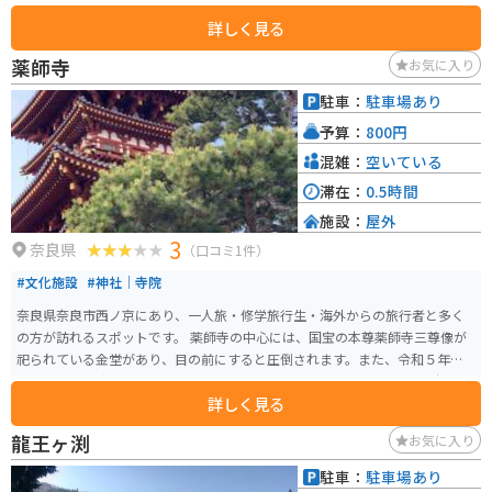
高は60mで、春には桜の絶景が広がる風致公園が併設されています。 天理ダ
詳しく見る
ムの周辺には「レイクパーク」が設けられており、ダム湖畔の数箇所に公園
や駐車場が整備されています。木々も大きく育ち、春から秋にかけては自然
薬師寺
お気に入り
を楽しむ訪問者で賑わいます。また、ダムは治水対策や洪水調節の重要な役
割を果たしており、天理市の上水道用水の供給源としても重要な位置を占め
駐車：
駐車場あり
ています。バイクの撮影はダムの手前の放流口が下から見えるところがベス
予算：
800円
トです。
混雑：
空いている
滞在：
0.5時間
施設：
屋外
3
奈良県
（口コミ1件）
#文化施設
#神社｜寺院
奈良県奈良市西ノ京にあり、一人旅・修学旅行生・海外からの旅行者と多く
の方が訪れるスポットです。 薬師寺の中心には、国宝の本尊薬師寺三尊像が
祀られている金堂があり、目の前にすると圧倒されます。また、令和５年４
月28日から国宝東塔落慶記念東塔・西塔の特別公開が開始されます。 駐車場
詳しく見る
代は、車が500円、バイクは100円と良心的な金額となっています。注意点と
して、ナビで薬師寺を設定すると、駐車場とは違う場所へと案内されるの
龍王ヶ渕
お気に入り
で、事前に薬師寺の公式サイトをで確認しておくことをオススメします。
駐車：
駐車場あり