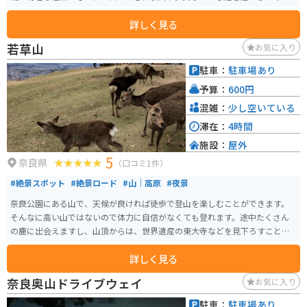
ツーリングやドライブの道選びにも困らない。
詳しく見る
若草山
お気に入り
駐車：
駐車場あり
予算：
600円
混雑：
少し空いている
滞在：
4時間
施設：
屋外
5
奈良県
（口コミ1件）
#絶景スポット
#絶景ロード
#山｜高原
#夜景
奈良公園にある山で、天候が良ければ徒歩で登山を楽しむことができます。
そんなに高い山ではないので体力に自信がなくても登れます。途中たくさん
の鹿に出会えますし、山頂からは、世界遺産の東大寺などを見下ろすことが
できます。夜はドライブウェイから登り、新日本三代夜景の一つに選ばれた
詳しく見る
夜景が見られます。
奈良奥山ドライブウェイ
お気に入り
駐車：
駐車場あり