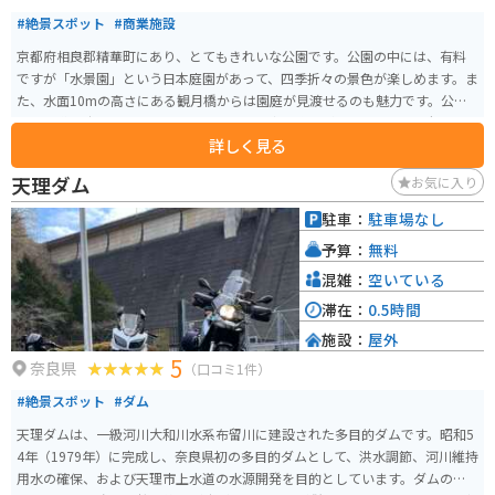
#絶景スポット
#商業施設
京都府相良郡精華町にあり、とてもきれいな公園です。公園の中には、有料
ですが「水景園」という日本庭園があって、四季折々の景色が楽しめます。ま
た、水面10mの高さにある観月橋からは園庭が見渡せるのも魅力です。公園
までの道も広くてキレイですし、近くには商業施設があるのでとても便利な
詳しく見る
所です。
天理ダム
お気に入り
駐車：
駐車場なし
予算：
無料
混雑：
空いている
滞在：
0.5時間
施設：
屋外
5
奈良県
（口コミ1件）
#絶景スポット
#ダム
天理ダムは、一級河川大和川水系布留川に建設された多目的ダムです。昭和5
4年（1979年）に完成し、奈良県初の多目的ダムとして、洪水調節、河川維持
用水の確保、および天理市上水道の水源開発を目的としています。ダムの堤