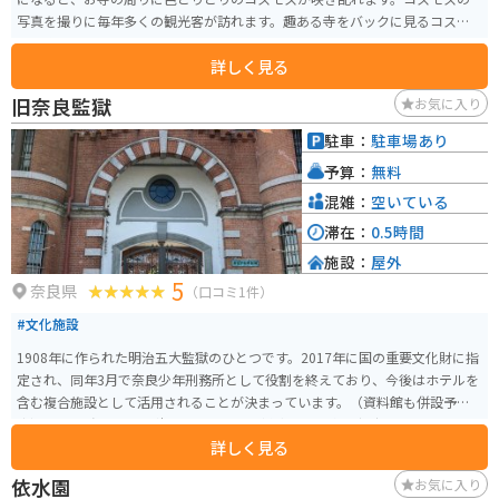
写真を撮りに毎年多くの観光客が訪れます。趣ある寺をバックに見るコスモ
スは格別です。
詳しく見る
旧奈良監獄
お気に入り
駐車：
駐車場あり
予算：
無料
混雑：
空いている
滞在：
0.5時間
施設：
屋外
5
奈良県
（口コミ1件）
#文化施設
1908年に作られた明治五大監獄のひとつです。2017年に国の重要文化財に指
定され、同年3月で奈良少年刑務所として役割を終えており、今後はホテルを
含む複合施設として活用されることが決まっています。（資料館も併設予
定） 建物は赤レンガを積んだロマネスク様式でほぼ竣工当時の形のままで
詳しく見る
す。現在は耐震工事中で一般公開されていませんが、表門前には駐車・駐輪
スペースもあり撮影は可能です。 一般公開の時期などは、公式サイトでご確
依水園
お気に入り
認ください。