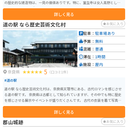
の歴史的な建造物は、一見の価値ありです。特に、室生寺は女人高野として
知られ、美しい五重塔や仏像は必見です。周辺の道路は、ワインディングロ
詳しく見る
ードになっている場所もあり、ツーリングにも最適です。道の駅には、地元
の特産品を販売するショップやレストランがあり、休憩に最適です。 名物の
道の駅 なら歴史芸術文化村
お気に入り
しいたけをはじめとした、地元でとれた新鮮な野菜や果物を使った料理を楽
しむことができます。バイクで訪れる際は、道の駅にバイク専用の駐車場が
駐車：
駐車場あり
あるので安心です。
予算：
無料
混雑：
普通
滞在：
1時間
施設：
屋内
5
奈良県
（口コミ1件）
#道の駅
道の駅 なら歴史芸術文化村は、奈良県天理市にある、古代ロマンを感じさせ
る道の駅です。 奈良県は古都として知られていますが、その中でも特に歴史
を感じさせる展示やイベントが盛りだくさんです。 古代の衣装を着て写真撮
影を楽しめる「時空を超える装束体験」は、子供から大人まで楽しめます。
詳しく見る
また、レストランでは地元の食材をふんだんに使った料理を味わうことがで
きます。 お土産には、奈良県の名産品である奈良漬けや、柿の葉寿司などが
郡山城跡
お気に入り
おすすめです。 バイクで訪れる際は、広々とした駐車場があるので安心で