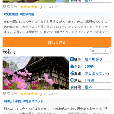
自動車640円、普通車640円、マイクロバス1,590円、大型車2,540円。 ※最
5
新情報は公式サイトを確認してください。
奈良県
（口コミ1件）
#文化施設
#動植物園
奈良公園には東大寺や大仏など世界遺産があります。色んな種類の大仏や大
仏の鼻と同じ大きさの穴が柱に空いていてそこをくぐったりすることもでき
ます。 公園内には鹿がおり、触れたり鹿せんべいをあげることもできます。
とても広いので歩くだけでもなかなかの時間過ごすことができたり、秋にな
詳しく見る
るとどんぐりが落ちていたり、紅葉がとても赤く綺麗なので、散歩するだけ
でも満喫できます。
般若寺
お気に入り
駐車：
駐車場あり
予算：
500円
混雑：
少し混んでいる
滞在：
1時間
施設：
屋外
5
奈良県
（口コミ1件）
#神社｜寺院
#絶景スポット
別名コスモス寺とも呼ばれる寺で、飛鳥時代から続く歴史あるお寺です。秋
になると、お寺の周りに色とりどりのコスモスが咲き乱れます。コスモスの