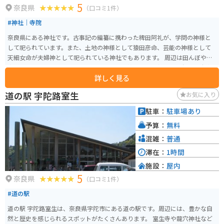
5
奈良県
（口コミ1件）
#神社｜寺院
奈良県にある神社です。古事記の編纂に携わった稗田阿礼が、学問の神様と
して祀られています。また、土地の神様として猿田彦命、芸能の神様として
天細女命が夫婦神として祀られている神社でもあります。 周辺は田んぼや住
宅があり、開けた道路に面しています。道を挟んで反対側に、数台分の駐車
詳しく見る
場があります。
道の駅 宇陀路室生
お気に入り
駐車：
駐車場あり
予算：
無料
混雑：
普通
滞在：
1時間
施設：
屋内
5
奈良県
（口コミ1件）
#道の駅
道の駅 宇陀路室生は、奈良県宇陀市にある道の駅です。周辺には、豊かな自
然と歴史を感じられるスポットがたくさんあります。 室生寺や龍穴神社など