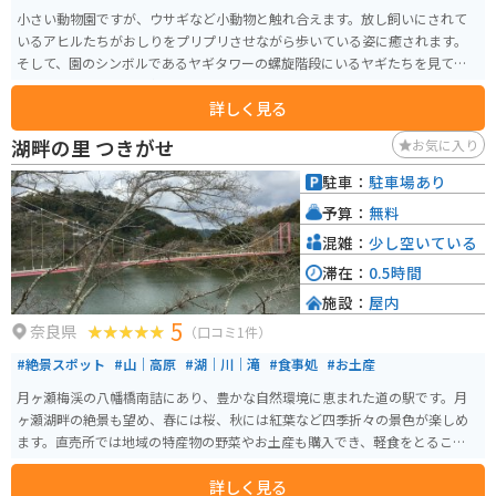
小さい動物園ですが、ウサギなど小動物と触れ合えます。放し飼いにされて
いるアヒルたちがおしりをプリプリさせながら歩いている姿に癒されます。
そして、園のシンボルであるヤギタワーの螺旋階段にいるヤギたちを見てい
ると外国に来たような気分になれます。
詳しく見る
湖畔の里 つきがせ
お気に入り
駐車：
駐車場あり
予算：
無料
混雑：
少し空いている
滞在：
0.5時間
施設：
屋内
5
奈良県
（口コミ1件）
#絶景スポット
#山｜高原
#湖｜川｜滝
#食事処
#お土産
月ヶ瀬梅渓の八幡橋南詰にあり、豊かな自然環境に恵まれた道の駅です。月
ヶ瀬湖畔の絶景も望め、春には桜、秋には紅葉など四季折々の景色が楽しめ
ます。直売所では地域の特産物の野菜やお土産も購入でき、軽食をとることが
できる食堂もあります。
詳しく見る