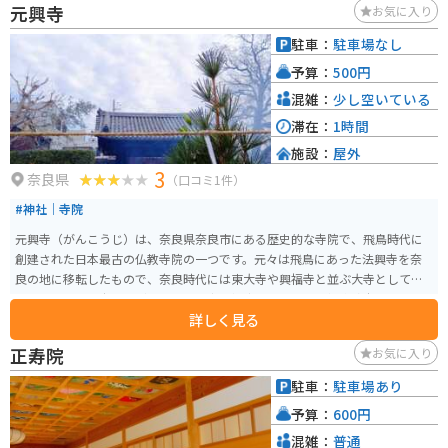
元興寺
お気に入り
れています。 奈良市内や周辺観光の拠点としても便利で、世界遺産の元興寺
や、東大寺、春日大社などへのアクセスも良好です。
駐車：
駐車場なし
予算：
500円
混雑：
少し空いている
滞在：
1時間
施設：
屋外
3
奈良県
（口コミ1件）
#神社｜寺院
元興寺（がんこうじ）は、奈良県奈良市にある歴史的な寺院で、飛鳥時代に
創建された日本最古の仏教寺院の一つです。元々は飛鳥にあった法興寺を奈
良の地に移転したもので、奈良時代には東大寺や興福寺と並ぶ大寺として栄
えました。元興寺の見どころは、国宝に指定されている「極楽坊本堂」や
詳しく見る
「禅室」です。本堂の屋根には、飛鳥時代の瓦が現存しており、約1400年の
歴史を感じさせます。 また、極楽坊の周辺には四季折々の花が咲き誇り、静
正寿院
お気に入り
かで落ち着いた雰囲気の中で仏教の歴史に触れることができます。毎年8月に
は「地蔵会万灯供養」が行われ、境内が無数の灯籠で照らされる幻想的な光
駐車：
駐車場あり
景が広がります。歴史好きや仏教文化に興味がある方にとって、訪れる価値の
予算：
600円
ある場所です。駐車場はありませんが、観光地なので、青空パーキングが周
辺にあります。
混雑：
普通