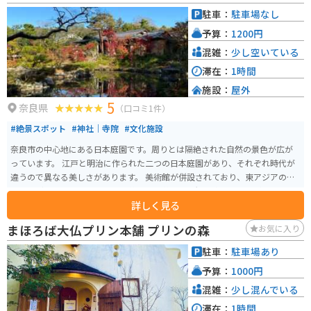
駐車：
駐車場なし
予算：
1200円
混雑：
少し空いている
滞在：
1時間
施設：
屋外
5
奈良県
（口コミ1件）
#絶景スポット
#神社｜寺院
#文化施設
奈良市の中心地にある日本庭園です。周りとは隔絶された自然の景色が広が
っています。 江戸と明治に作られた二つの日本庭園があり、それぞれ時代が
違うので異なる美しさがあります。 美術館が併設されており、東アジアの美
術品などを展示しています。 季節ごとに美しい景観を楽しむことができま
詳しく見る
す。近くに東大寺や奈良公園も隣接しているため、周囲の観光スポットと合
わせて回ることができます。周辺道路は鹿が歩き回っているので、速度に気
まほろば大仏プリン本舗 プリンの森
お気に入り
をつけて走行するようにしてください。
駐車：
駐車場あり
予算：
1000円
混雑：
少し混んでいる
滞在：
1時間