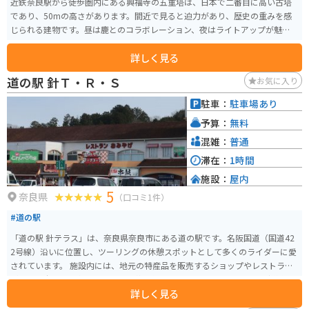
近鉄奈良駅から徒歩圏内にある興福寺の五重塔は、日本で二番目に高い古塔
であり、50mの高さがあります。間近で見ると迫力があり、歴史の重みを感
じられる建物です。昼は鹿とのコラボレーション、夜はライトアップが魅力的
です。
詳しく見る
道の駅 針Ｔ・Ｒ・Ｓ
お気に入り
駐車：
駐車場あり
予算：
無料
混雑：
普通
滞在：
1時間
施設：
屋内
5
奈良県
（口コミ1件）
#道の駅
「道の駅 針テラス」は、奈良県奈良市にある道の駅です。名阪国道（国道42
2号線）沿いに位置し、ツーリングの休憩スポットとして多くのライダーに愛
されています。 施設内には、地元の特産品を販売するショップやレストラン
があり、奈良県の名産である吉野葛を使用したスイーツや、地元産の新鮮な
詳しく見る
野菜などを楽しむことができます。また、バイク駐車場は広く、多くのライ
ダーが集まることから、バイク用品店やバイク関連のイベントなども開催さ