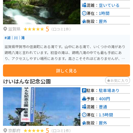
混雑：
空いている
滞在：
1時間
施設：
屋外
5
滋賀県
（口コミ1件）
#湖｜川｜滝
滋賀県甲賀市の信楽町にある滝です。山中にある滝で、いくつかの滝があり
鶏鳴八滝と言われています。初音の滝は、鶏鳴八滝の中でも最も手前にあ
り、アクセスしやすい場所にあります。高さこそそれほどありませんが、水
量はしっかりとありゴツゴツとした岩肌を流れる様はしっかりと見応えがあ
詳しく見る
ります。
けいはんな記念公園
お気に入り
駐車：
駐車場あり
予算：
400円
混雑：
普通
滞在：
1.5時間
施設：
屋外
5
京都府
（口コミ1件）