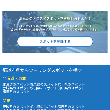
あなたのオススメスポットを登録しませんか？
モトスポットでは、皆様からオススメスポットを募集しています！
全ライダーのための最高なサービス作りに、ご協力よろしくお願いいたします。
スポットを登録する
都道府県からツーリングスポットを探す
北海道・東北
北海道のスポット
青森県のスポット
岩手県のスポット
宮城県のスポット
秋田県のスポット
山形県のスポット
福島県のスポット
関東
茨城県のスポット
栃木県のスポット
群馬県のスポット