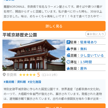
麺屋NOROMAは、奈良県で有名なラーメン屋さんです。鶏そばや鶏つけ麺が
名物で、開店からずっと混雑しています。私が食べに行った時も、30分以上
並びました。味は、めちゃくちゃ美味しいです！！今まで食べてきた中で1番
美味しく、衝撃を受けました。駐車場も広いので、ぜひ行ってみてくださ
詳しく見る
い！
平城京跡歴史公園
お気に入り
駐車：
駐車場あり
予算：
無料
混雑：
少し空いている
滞在：
1.5時間
施設：
屋外
5
奈良県
（口コミ1件）
#美術館｜資料館
#文化施設
特別史跡平城京跡に作られた国営公園です、世界遺産「古都奈良の文化財」
の一つで、大極殿や朱雀門が復元され、展示されています。発掘された遺物
は、遺物展示館で展示されています。古代の都の雰囲気を味わう事が出来、
歴史好きにはたまらないスポットです。