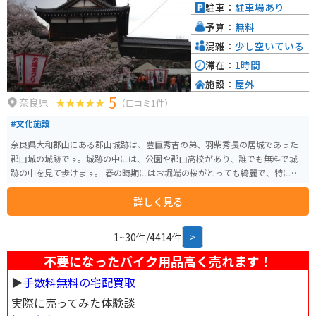
す。 道の駅 なら歴史芸術文化村は、歴史好きにはたまらないスポットです。
駐車：
駐車場あり
古代への旅に出かけてみてはいかがでしょうか。
予算：
無料
混雑：
少し空いている
滞在：
1時間
施設：
屋外
5
奈良県
（口コミ1件）
#文化施設
奈良県大和郡山にある郡山城跡は、豊臣秀吉の弟、羽柴秀長の居城であった
郡山城の城跡です。城跡の中には、公園や郡山高校があり、誰でも無料で城
跡の中を見て歩けます。 春の時期にはお堀端の桜がとっても綺麗で、特にお
城まつりが開催されている時期には、露店が城跡内に建ち並び、観光客で毎
詳しく見る
年賑わっています。ツーリングがてらの散策にはピッタリのスポットです。
1~30件/4414件
>
不要になったバイク用品高く売れます！
▶︎
手数料無料の宅配買取
実際に売ってみた体験談