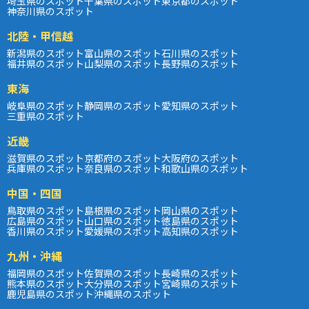
埼玉県のスポット
千葉県のスポット
東京都のスポット
神奈川県のスポット
北陸・甲信越
新潟県のスポット
富山県のスポット
石川県のスポット
福井県のスポット
山梨県のスポット
長野県のスポット
東海
岐阜県のスポット
静岡県のスポット
愛知県のスポット
三重県のスポット
近畿
滋賀県のスポット
京都府のスポット
大阪府のスポット
兵庫県のスポット
奈良県のスポット
和歌山県のスポット
中国・四国
鳥取県のスポット
島根県のスポット
岡山県のスポット
広島県のスポット
山口県のスポット
徳島県のスポット
香川県のスポット
愛媛県のスポット
高知県のスポット
九州・沖縄
福岡県のスポット
佐賀県のスポット
長崎県のスポット
熊本県のスポット
大分県のスポット
宮崎県のスポット
鹿児島県のスポット
沖縄県のスポット