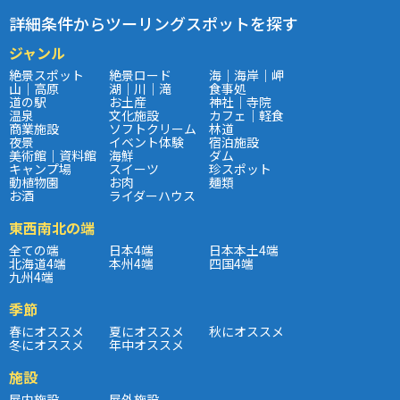
詳細条件からツーリングスポットを探す
ジャンル
絶景スポット
絶景ロード
海｜海岸｜岬
山｜高原
湖｜川｜滝
食事処
道の駅
お土産
神社｜寺院
温泉
文化施設
カフェ｜軽食
商業施設
ソフトクリーム
林道
夜景
イベント体験
宿泊施設
美術館｜資料館
海鮮
ダム
キャンプ場
スイーツ
珍スポット
動植物園
お肉
麺類
お酒
ライダーハウス
東西南北の端
全ての端
日本4端
日本本土4端
北海道4端
本州4端
四国4端
九州4端
季節
春にオススメ
夏にオススメ
秋にオススメ
冬にオススメ
年中オススメ
施設
屋内施設
屋外施設