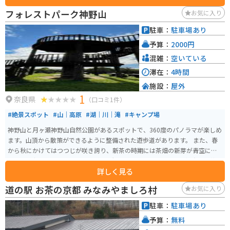
フォレストパーク神野山
お気に入り
駐車：
駐車場あり
予算：
2000円
混雑：
空いている
滞在：
4時間
施設：
屋外
1
奈良県
（口コミ1件）
#絶景スポット
#山｜高原
#湖｜川｜滝
#キャンプ場
神野山と月ヶ瀬神野山自然公園があるスポットで、360度のパノラマが楽しめ
ます。山頂から散策ができるように整備された遊歩道があります。 また、春
から秋にかけてはつつじが咲き誇り、新茶の時期には茶畑の新芽が青空に映
えます。夜になると、多くの人が天体観測に訪れます。周辺には鍋倉渓、神野
詳しく見る
寺、めえめえ牧場などの観光施設もあります。 「めえめえ牧場」では約60頭
の羊が放牧されており、羊へのエサやりや羊の毛刈り、羊毛を使ったクラフ
道の駅 お茶の京都 みなみやましろ村
お気に入り
トなどの体験イベントも定期的に開催されています。 バーベキューができる
場所がいくつかあるので、絶景を楽しみながらのバーベキューもできます。
駐車：
駐車場あり
バーベキューでおなかがいっぱいになった後はハイキングで体いっぱいに大
予算：
無料
自然を楽しむことができます。３つほどコースがあり、それぞれの時間や体