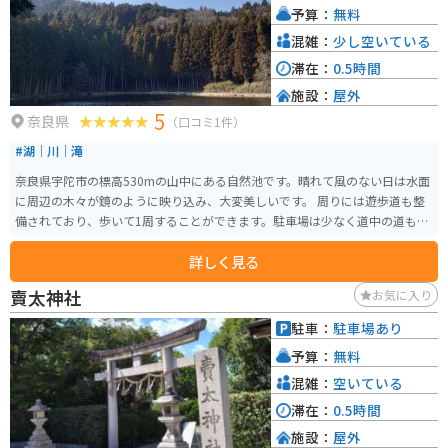
予算：
無料
混雑：
少し空いている
滞在：
0.5時間
施設：
屋外
5
奈良県
（口コミ1件）
#湖｜川｜滝
奈良県宇陀市の標高530mの山中にある自然池です。晴れて風のない日は水面
に周辺の木々が鏡のように映り込み、大変美しいです。 周りには遊歩道も整
備されており、歩いて1周することができます。駐車場は少なく道中の道も狭
いため、気をつけてください。
詳しく見る
賣太神社
お気に入り
駐車：
駐車場あり
予算：
無料
混雑：
空いている
滞在：
0.5時間
施設：
屋外