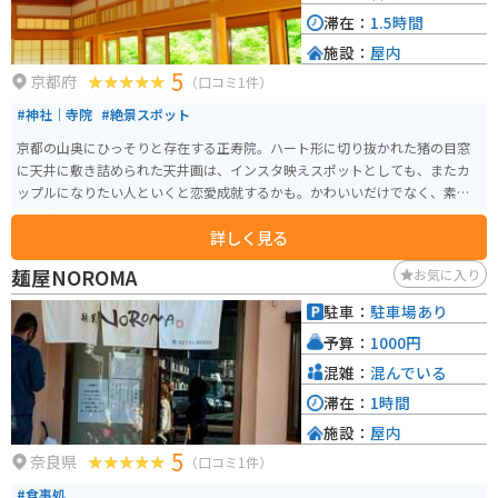
滞在：
1.5時間
施設：
屋内
5
京都府
（口コミ1件）
#神社｜寺院
#絶景スポット
京都の山奥にひっそりと存在する正寿院。ハート形に切り抜かれた猪の目窓
に天井に敷き詰められた天井画は、インスタ映えスポットとしても、またカ
ップルになりたい人といくと恋愛成就するかも。かわいいだけでなく、素敵
な写真を求めるかたも是非足を運んでみてください。
詳しく見る
麺屋NOROMA
お気に入り
駐車：
駐車場あり
予算：
1000円
混雑：
混んでいる
滞在：
1時間
施設：
屋内
5
奈良県
（口コミ1件）
#食事処