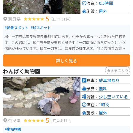
滞在：
0.5時間
施設：
屋外
5
奈良県
（口コミ1件）
#絶景スポット
#珍スポット
柳生一刀石は奈良県奈良市柳生町にある、中央から真っ二つに割れた巨石で
す。この岩には、柳生石舟斎が天狗と試合中に一刀両断に断ち切ったという
伝説が残っています。柳生一刀石は、奈良市の柳生地区、特に芳徳寺の東南
に位置しており、日本剣士の聖地としても知られています。 奈良県の歴史や
詳しく見る
文化を感じることができるスポットの一つであり、柳生新陰流が誕生した地
としてもその名を馳せています。アニメ『鬼滅の刃』に登場した一刀両断さ
わんぱく動物園
お気に入り
れた岩と似ているとしてファンにも人気の場所となっています。駐車場はな
く、麓に民間の駐車場がありますので、そこへ停めて徒歩20分程です。
駐車：
駐車場あり
予算：
無料
混雑：
少し空いている
滞在：
1時間
施設：
屋外
5
奈良県
（口コミ1件）
#動植物園