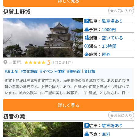
詳しく見る
伊賀上野城
お気に入り
駐車：
駐車場あり
予算：
1000円
混雑：
空いている
滞在：
2.5時間
施設：
屋外
5
三重県
（口コミ1件）
#お土産
#文化施設
#イベント体験
#美術館｜資料館
伊賀上野城は三重県伊賀市にある、歴史価値のある城郭です。あの有名な伊
賀の忍者の地元です。上野公園内にあり、白鳳城や伊賀上野城とも呼ばれて
います。城の外観は白い三層の美しい城郭で、「白鳳城」とも称され、日本
有数の高さを誇る約30メートルの内堀の石垣が特徴的です。この石垣は映画
詳しく見る
のロケ地としても使用されてきました。 広い公園には、お城あり、忍者のア
トラクションあり、忍者の体験ありといろんなことが楽しめるスポットで
初音の滝
お気に入り
す。石垣からみる伊賀の町は眺望良し、歴史を感じることができます。伊賀上
野城は、公益財団法人伊賀文化産業協会によって管理されており、上野市駅
駐車：
駐車場あり
から徒歩で約8分の距離にあります。営業時間は9:00～17:00で、入場は16:45
予算：
無料
までとなっています。