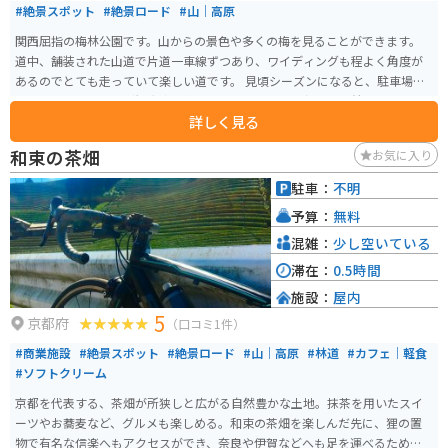
#絶景スポット
#絶景ロード
#山｜高原
関西屈指の梅林公園です。山からの景色や多くの梅を見ることができます。
道中、舗装された山道で片道一車線ずつあり、ワイディングも程よく角度が
あるのでとても走っていて楽しい道です。 見頃シーズンになると、駐車場に
停められなくなるほど観光客が集まるので、なるべく朝早く到着するように
詳しく見る
した方がいいです。 駐車場も500〜1000円程の価格幅がありますので、安い
駐車場に停められるかどうかは運次第となります。
和束の茶畑
お気に入り
駐車：
不明
予算：
無料
混雑：
少し空いている
滞在：
0.5時間
施設：
屋内
5
京都府
（口コミ1件）
#商業施設
#絶景スポット
#絶景ロード
#山｜高原
#林道
#カフェ｜軽食
#ソフトクリーム
京都を代表する、茶畑が所狭しと広がる自然豊かな土地。抹茶を用いたスイ
ーツやお蕎麦など、グルメも楽しめる。和束の茶畑を楽しんだ先に、狸の置
物で有名な信楽へもアクセスができ、奈良や伊賀などへも足を運べるため、