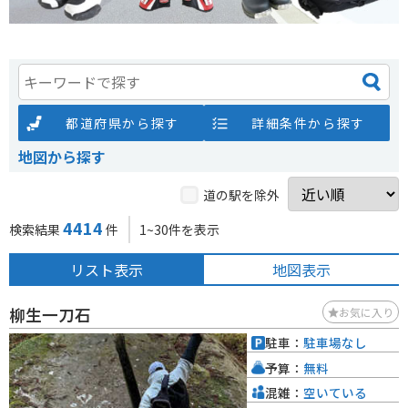
都道府県から探す
詳細条件から探す
地図から探す
道の駅を除外
4414
検索結果
件
1~30件を表示
リスト表示
地図表示
柳生一刀石
お気に入り
駐車：
駐車場なし
予算：
無料
混雑：
空いている