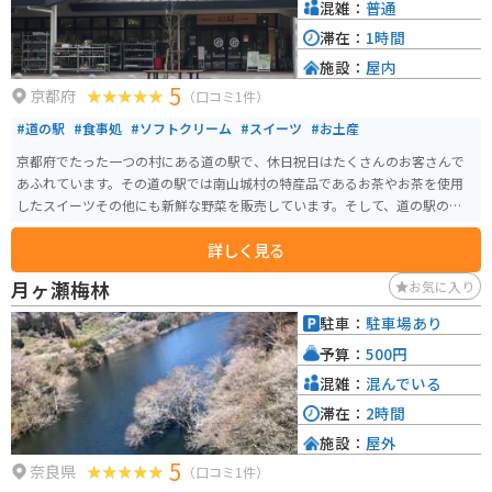
力に合わせて選べます。どのコースを使っても神野山山頂展望台に着くこと
混雑：
普通
ができます。
滞在：
1時間
施設：
屋内
5
京都府
（口コミ1件）
#道の駅
#食事処
#ソフトクリーム
#スイーツ
#お土産
京都府でたった一つの村にある道の駅で、休日祝日はたくさんのお客さんで
あふれています。その道の駅では南山城村の特産品であるお茶やお茶を使用
したスイーツその他にも新鮮な野菜を販売しています。そして、道の駅の中に
は食堂がありそこではお茶を使用した茶そばを食べられます。
詳しく見る
月ヶ瀬梅林
お気に入り
駐車：
駐車場あり
予算：
500円
混雑：
混んでいる
滞在：
2時間
施設：
屋外
5
奈良県
（口コミ1件）