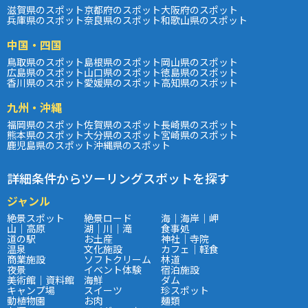
滋賀県のスポット
京都府のスポット
大阪府のスポット
兵庫県のスポット
奈良県のスポット
和歌山県のスポット
中国・四国
鳥取県のスポット
島根県のスポット
岡山県のスポット
広島県のスポット
山口県のスポット
徳島県のスポット
香川県のスポット
愛媛県のスポット
高知県のスポット
九州・沖縄
福岡県のスポット
佐賀県のスポット
長崎県のスポット
熊本県のスポット
大分県のスポット
宮崎県のスポット
鹿児島県のスポット
沖縄県のスポット
詳細条件からツーリングスポットを探す
ジャンル
絶景スポット
絶景ロード
海｜海岸｜岬
山｜高原
湖｜川｜滝
食事処
道の駅
お土産
神社｜寺院
温泉
文化施設
カフェ｜軽食
商業施設
ソフトクリーム
林道
夜景
イベント体験
宿泊施設
美術館｜資料館
海鮮
ダム
キャンプ場
スイーツ
珍スポット
動植物園
お肉
麺類