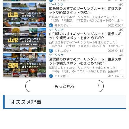
めます。バイクで石川ツーリングに行こうと思っている
ツーリング
0
人は、参考にしてください。
広島県のおすすめツーリングルート！定番スポ
ットや絶景スポットを紹介
広島県のおすすめツーリングルートをまとめました！
「北部」「南東部」「南西部」の3つのルート紹介しま
す。自然豊かな山と海だけでなく、歴史的価値のある建
モトスポット
2023-02-27
造物も多数あるので、飽きることなくツーリングを堪能
ツーリング
0
できます。バイクで広島県にツーリングに行く際は参考
山形県のおすすめツーリングルート！絶景スポ
にしてください。
ットや観光スポットをまとめて紹介
山形県のおすすめツーリングルートをまとめました！
「北西部」「北東部」「南東部」の3つのルート紹介しま
す。豊かな自然と歴史的な観光スポット、山と海どちら
モトスポット
2023-04-18
も堪能できるスポットが多数あります。バイクで山形県
ツーリング
0
にツーリングに行く際は参考にしてください。
滋賀県のおすすめツーリングルート！絶景スポ
ットや観光スポットをまとめて紹介
滋賀県のおすすめツーリングルートをまとめました！
「北部」「南部」の2つのルート紹介します。琵琶湖だけ
でなく、比叡山ドライブウェイなどの山を楽しめるスポ
モトスポット
2023-04-02
ットも多数あります。バイクで滋賀県にツーリングに行
く際は参考にしてください。
もっと見る
オススメ記事