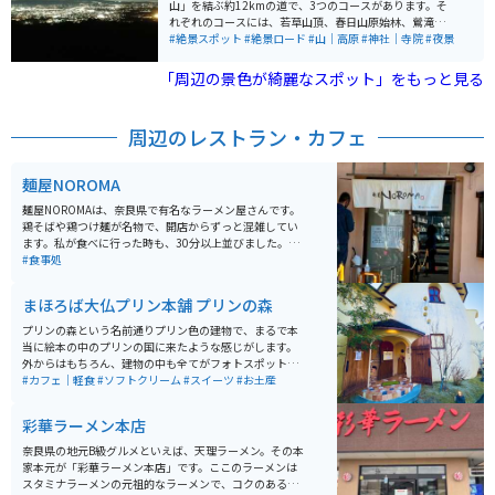
山」を結ぶ約12kmの道で、3つのコースがあります。そ
れぞれのコースには、若草山頂、春日山原始林、鶯滝な
どの観光スポットや眺望ポイントがあり、四季折々の美
#絶景スポット
#絶景ロード
#山｜高原
#神社｜寺院
#夜景
しい風景を楽しめます。特に若草山山頂からの夕日や夜
景は圧巻で、新日本三大夜景の一つです。 山の中の道な
「周辺の景色が綺麗なスポット」をもっと見る
ので鹿などの野生動物にも出会えます。駐車スペースも
完備されています。山道から五重塔を眺めることもでき
ます。山道に入るには料金がかかり、乗り物によって料
周辺のレストラン・カフェ
金は異なります。 【特徴】 新若草山コース: 若草山山頂
や東大寺大仏殿を見下ろすポイントが特徴。 奈良奥山コ
ース: 春日山原始林や鶯滝、石仏群などを楽しめ、一方通
麺屋NOROMA
行のルート。 高円山コース: 石仏ファンに人気。 【料
金】 新若草山コース: 二輪車380円、軽自動車530円、普
麺屋NOROMAは、奈良県で有名なラーメン屋さんです。
通車530円、マイクロバス1,320円、大型車2,120円。 奈
鶏そばや鶏つけ麺が名物で、開店からずっと混雑してい
良奥山コース: 二輪車780円、軽自動車1,350円、小型自
ます。私が食べに行った時も、30分以上並びました。味
動車1,760円、普通車1,860円、マイクロバス4,000円、
は、めちゃくちゃ美味しいです！！今まで食べてきた中
#食事処
大型車5,310円。 高円山コース: 二輪車430円、軽自動車
で1番美味しく、衝撃を受けました。駐車場も広いの
640円、普通車640円、マイクロバス1,590円、大型車2,
で、ぜひ行ってみてください！
まほろば大仏プリン本舗 プリンの森
540円。 ※最新情報は公式サイトを確認してください。
プリンの森という名前通りプリン色の建物で、まるで本
当に絵本の中のプリンの国に来たような感じがします。
外からはもちろん、建物の中も全てがフォトスポット
で、SNS映えは間違えなし。もちろん味も美味しく、プ
#カフェ｜軽食
#ソフトクリーム
#スイーツ
#お土産
リンもソフトクリームも絶品です。大仏様のイラストの
蓋がかわいい瓶のプリンはお土産にもオススメです。
彩華ラーメン本店
奈良県の地元B級グルメといえば、天理ラーメン。その本
家本元が「彩華ラーメン本店」です。ここのラーメンは
スタミナラーメンの元祖的なラーメンで、コクのある醤