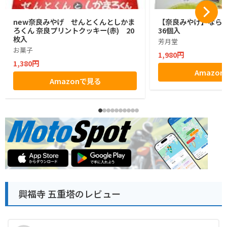
new奈良みやげ せんとくんとしかま
【奈良みやげ】なら
ろくん 奈良プリントクッキー(赤) 20
36個入
枚入
芳月堂
お菓子
1,980円
1,380円
Amazo
Amazonで見る
興福寺 五重塔のレビュー