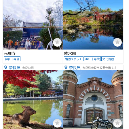
元興寺
依水園
神社｜寺院
絶景スポット
神社｜寺院
文化施設
奈良県
奈良県
奈良公園
奈良県奈良市般若寺町１８