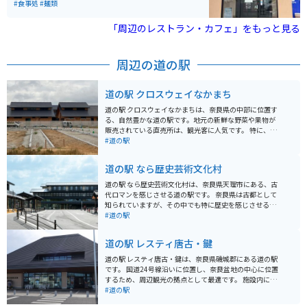
油風味のスープに大量の白菜、ニラ、豚肉などが載って
#食事処
#麺類
おり、一度食べるとまた食べたくなるくせになる味わい
です。テーブルにはラージャン、ニンニクが常備されて
「周辺のレストラン・カフェ」をもっと見る
おり、お好みに合わせて味を調整出来ます。
周辺の道の駅
道の駅 クロスウェイなかまち
道の駅 クロスウェイなかまちは、奈良県の中部に位置す
る、自然豊かな道の駅です。地元の新鮮な野菜や果物が
販売されている直売所は、観光客に人気です。 特に、奈
良県産のブランドイチゴ「あすかルビー」や「古都華」
#道の駅
は、甘みが強く果汁たっぷりでおすすめです。 バイクで
訪れる際は、広々とした駐車場があるので安心です。道
道の駅 なら歴史芸術文化村
の駅周辺には、歴史的な寺院や美しい自然を楽しめるス
ポットが点在しているので、ツーリングの拠点としても
道の駅 なら歴史芸術文化村は、奈良県天理市にある、古
最適です。
代ロマンを感じさせる道の駅です。 奈良県は古都として
知られていますが、その中でも特に歴史を感じさせる展
示やイベントが盛りだくさんです。 古代の衣装を着て写
#道の駅
真撮影を楽しめる「時空を超える装束体験」は、子供か
ら大人まで楽しめます。 また、レストランでは地元の食
道の駅 レスティ唐古・鍵
材をふんだんに使った料理を味わうことができます。 お
土産には、奈良県の名産品である奈良漬けや、柿の葉寿
道の駅 レスティ唐古・鍵は、奈良県磯城郡にある道の駅
司などがおすすめです。 バイクで訪れる際は、広々とし
です。 国道24号線沿いに位置し、奈良盆地の中心に位置
た駐車場があるので安心です。 道の駅 なら歴史芸術文化
するため、周辺観光の拠点として最適です。 施設内に
村は、歴史好きにはたまらないスポットです。 古代への
は、地元の新鮮な野菜や果物を販売する農産物直売所
#道の駅
旅に出かけてみてはいかがでしょうか。
や、奈良県産の食材を使用したレストラン、お土産コー