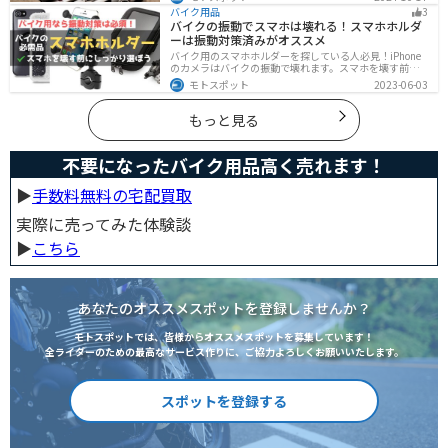
す。この記事ではバイクの寿命について解説します。ま
バイク用品
3
た、寿命を延ばす方法も解説するので、今のバイクに長
バイクの振動でスマホは壊れる！スマホホルダ
く乗りたい人は参考にしてください。
ーは振動対策済みがオススメ
バイク用のスマホホルダーを探している人必見！iPhone
のカメラはバイクの振動で壊れます。スマホを壊す前
に、振動対策がされたスマホホルダーを使うようにしま
モトスポット
2023-06-03
しょう。カメラを壊さないための4つの方法とオススメの
スマホホルダーを紹介します。
もっと見る
不要になったバイク用品高く売れます！
▶︎
手数料無料の宅配買取
実際に売ってみた体験談
▶︎
こちら
あなたのオススメスポットを登録しませんか？
モトスポットでは、皆様からオススメスポットを募集しています！
全ライダーのための最高なサービス作りに、ご協力よろしくお願いいたします。
スポットを登録する