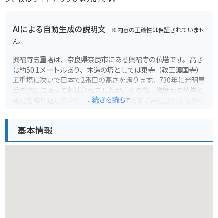
AIによる自動生成の説明文
※内容の正確性は保証されていませ
ん。
興福寺五重塔は、奈良県奈良市にある興福寺の仏塔です。高さ
は約50.1メートルあり、木造の塔としては東寺（教王護国寺）
五重塔に次いで日本で2番目の高さを誇ります。730年に光明皇
后の発願によって創建されましたが、その後、幾度かの焼失と
...続きを読む
再建を繰り返しており、現在の塔は1426年に再建されたもので
す。
基本情報
興福寺は、南都七大寺の1つに数えられる歴史ある寺院です。
境内には五重塔以外にも、国宝館や東金堂、北円堂など、多く
の見どころがあります。特に、阿修羅像で有名な国宝館は必見
です。興福寺は、近鉄奈良駅から徒歩約5分とアクセスも良好
です。
バイクで行く場合は、周辺にいくつか有料駐車場があります。
興福寺の周辺は道幅が狭く、交通量も多いので、走行には注意
が必要です。