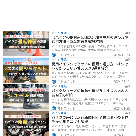
バイク知識
0
【バイクの練習前に確認】練習場所の選び方や
練習方法・安全対策を徹底解説
バイクの練習をしたい方は必見！この記事では、バイク
の基本操作や必要な装備、安全に練習できる場所の選び
方や練習方法を解説しています。実は、バイクの点検や
モトスポット
2024-11-30
整備、基本的な練習をバランスよく行うことが大切で
バイク用品
0
す。この記事を読めば、安全で快適にバイク練習を行う
夏用バイクジャケットの種類と選び方！オシャ
方法がわかります。
レでかっこいいオススメ9選も紹介
暑い夏でも快適にバイクに乗りたい人必見！夏には夏用
のジャケットを着ると半袖より涼しくなります。高い透
湿性のフルメッシュ素材やハーフメッシュはもちろん、
モトスポット
2024-05-11
デザイン性に優れたテキスタイルジャケットもあるの
バイク用品
0
で、カッコよくバイクに乗りたい人でも使える装備があ
バイクシューズの種類や選び方！オススメの人
ります。
気商品も紹介！
バイクに乗る時にどんな靴を履いていますか？サンダル
や下駄など不安定な靴は危険なだけでなく、法律違反に
なる可能性もあります。バイクに乗るときはバイク用に
モトスポット
2024-04-25
作られた専用の靴を履くようにしましょう。操作性や安
バイク知識
0
全性の向上性だけでなく、バイクとの一体感でよりカッ
バイクの寿命は走行距離何㎞？排気量別の限界
コよくなります。
や長く乗るコツも解説
バイクの寿命は「走行距離10万km」と言われています
が、寿命はそれだけでは決まりません。排気量・車種・
日々のメンテナンス・保管状態などでも大きく変わりま
モトスポット
2024-10-17