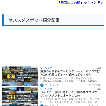
ナーなどがあります。 また、併設されている唐古・鍵遺
「周辺の道の駅」をもっと見る
跡史跡公園は、弥生時代の大規模な環濠集落跡であり、
歴史好きには必見です。 バイクで訪れる場合は、道の駅
に隣接する無料駐車場を利用できます。 周辺には、古墳
や神社など、歴史的な観光スポットが点在しているの
オススメスポット紹介記事
で、ツーリングの拠点としてもおすすめです。 【おすす
めポイント】 * 奈良県産の新鮮な野菜や果物が購入でき
る * 弥生時代の歴史に触れることができる * バイク駐車
場が無料 【周辺情報】 * 唐古・鍵遺跡史跡公園 * 石舞台
古墳 * 當麻寺
ツーリング
1
東海のおすすめツーリングルート！バイクで行
きたい絶景スポットや観光スポット紹介
東海のおすすめツーリングスポットをまとめました！
「岐阜県」「静岡県」「愛知県」「三重県」の各県の観
光地紹介します。自然豊かな山々や湖、温泉地が点在
モトスポット
2023-09-05
し、四季折々の景色を楽しめるスポットが多数ありま
ツーリング
0
す。バイクで東海にツーリングに行く際は参考にしてく
バイクで一度は行きたい石川県のオススメツー
ださい。
リングスポットとルートまとめ
バイクで石川県に行くなら必見！オススメツーリングス
ポットとルートをまとめました！定番スポットから絶景
スポット、温泉、海、グルメなど様々なジャンルで楽し
モトスポット
2023-02-18