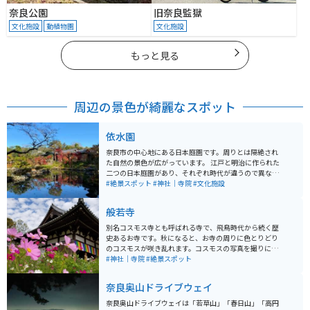
奈良公園
旧奈良監獄
文化施設
動植物園
文化施設
もっと見る
周辺の景色が綺麗なスポット
依水園
奈良市の中心地にある日本庭園です。周りとは隔絶され
た自然の景色が広がっています。 江戸と明治に作られた
二つの日本庭園があり、それぞれ時代が違うので異なる
美しさがあります。 美術館が併設されており、東アジア
#絶景スポット
#神社｜寺院
#文化施設
の美術品などを展示しています。 季節ごとに美しい景観
を楽しむことができます。近くに東大寺や奈良公園も隣
般若寺
接しているため、周囲の観光スポットと合わせて回るこ
とができます。周辺道路は鹿が歩き回っているので、速
別名コスモス寺とも呼ばれる寺で、飛鳥時代から続く歴
度に気をつけて走行するようにしてください。
史あるお寺です。秋になると、お寺の周りに色とりどり
のコスモスが咲き乱れます。コスモスの写真を撮りに毎
年多くの観光客が訪れます。趣ある寺をバックに見るコ
#神社｜寺院
#絶景スポット
スモスは格別です。
奈良奥山ドライブウェイ
奈良奥山ドライブウェイは「若草山」「春日山」「高円