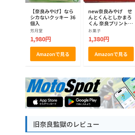
【奈良みやげ】なら
new奈良みやげ せ
シカないクッキー 36
んとくんとしかまろ
個入
くん 奈良プリントク
ッキー(赤) 20枚入
芳月堂
お菓子
1,980円
1,380円
Amazonで見る
Amazonで見る
旧奈良監獄のレビュー