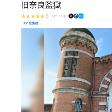
旧奈良監獄
5
（口コミ1件）
#文化施設