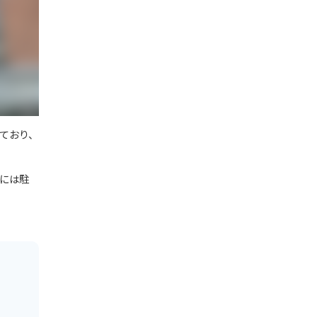
えており、
には駐