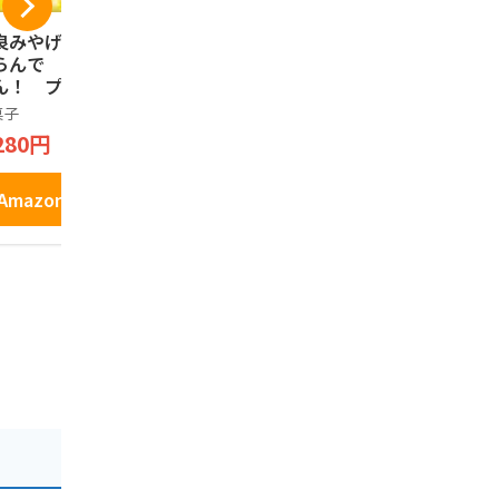
良みやげ ならんで
奈良みやげ しかま
まんとくん
らんで しかまろ
ろくん瓦せんべい
ミルク＆チ
ん！ プリントク
18枚入
グドシャー 
キー 18枚入り
菓子
芳月堂
お菓子
280円
999円
702円
1,290円
Amazonで見る
Amazonで見る
Amazo