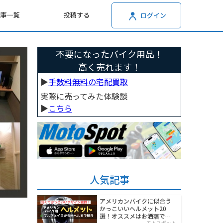
記事一覧
投稿する
ログイン
不要になったバイク用品！
高く売れます！
▶︎
手数料無料の宅配買取
実際に売ってみた体験談
▶︎
こちら
人気記事
アメリカンバイクに似合う
かっこいいヘルメット20
選！オススメはお洒落でワ
モトスポット