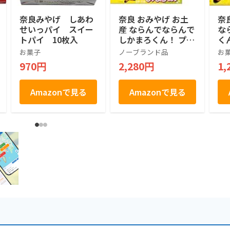
奈良みやげ しあわ
奈良 おみやげ お土
奈
せいっパイ スイー
産 ならんでならんで
な
トパイ 10枚入
しかまろくん！ プリ
く
ントクッキー 18枚入
ッ
お菓子
ノーブランド品
お
り×2個
970円
2,280円
1,
Amazonで見る
Amazonで見る