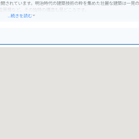
公開されています。明治時代の建築技術の粋を集めた壮麗な建築は一見
監房棟など、その独特の構造も見どころです。
...続きを読む
。ただし、見学は予約制なので事前に予約していくことをおすすめしま