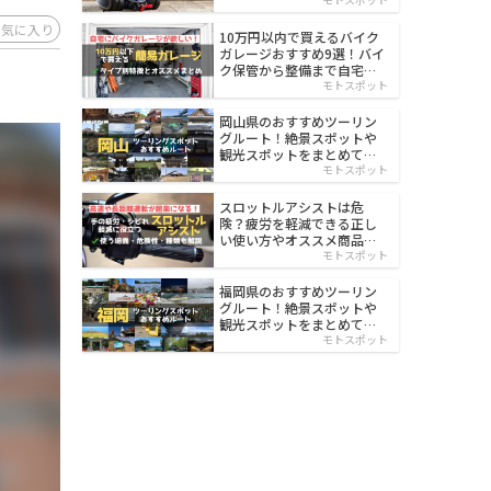
イルド
お気に入り
10万円以内で買えるバイク
ガレージおすすめ9選！バイ
ク保管から整備まで自宅で
楽々
モトスポット
岡山県のおすすめツーリン
グルート！絶景スポットや
観光スポットをまとめて紹
介
モトスポット
スロットルアシストは危
険？疲労を軽減できる正し
い使い方やオススメ商品を
紹介
モトスポット
福岡県のおすすめツーリン
グルート！絶景スポットや
観光スポットをまとめて紹
介
モトスポット