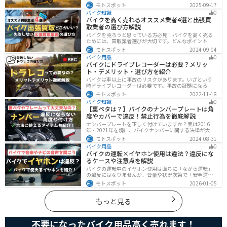
を解説。風の影響やバランス、安全面のポイントを押さ
モトスポット
2025-09-17
えつつ、おすすめのロッドケース・ロッドホルダー・コ
バイク知識
0
ンパクトロッドも紹介。ツーリング途中に気軽に釣りを
バイクを高く売れるオススメ業者4選と出張買
楽しみたい方にも最適な情報が満載
取業者の選び方解説
バイクを売ろうと思っている方必見！バイクを高く売る
ためには、買取業者選びが大切です。どんなポイントで
業者を選べばいいのか見るべきポイントを7つまとめまし
モトスポット
2024-09-04
た。また、買取実績が豊富なオススメの買取業者を4つを
バイク用品
0
厳選・解説します。
バイクにドライブレコーダーは必要？メリッ
ト・デメリット・選び方を紹介
バイクは車以上に事故のリスクがあります。いざという
時ドライブレコーダーは必要です。事故の証拠になるの
はもちろん、ツーリングの記録など多数のメリットがあ
モトスポット
2022-11-18
ります。ドライブレコーダーのメリットデメリット、選
バイク知識
0
び方についてまとめました。付けようか悩んでいる人は
【裏ペタは？】バイクのナンバープレートは角
参考にしてください。
度やカバーで違反！禁止行為を徹底解説
ナンバープレートを正しく付けていますか？実は2016
年・2021年を境に、バイクナンバーに関する法律が大き
く変わっています！角度やカバー、ステーなど昔は大丈
モトスポット
2024-08-31
夫でも今は違法になるケースが発生します。正しく理解
バイク用品
0
して、今一度見直してみましょう。合法で使えるアイテ
バイクの運転×イヤホン使用は違法？違反にな
ムも紹介します。
るケースや注意点を解説
バイクの運転中のイヤホン使用は直ちに「ながら運転」
の違反にはなりませんが、音量や状況次第で「安全運転
義務違反」や各都道府県の「道路交通法施行細則」に抵
モトスポット
2026-01-05
触する恐れがあります。周囲の音が聞こえる適切な音量
を保ち、スマホ操作は厳禁。耳を塞がない骨伝導イヤホ
ンや、ヘルメット用スピーカーの活用も安全な音楽体験
もっと見る
には有効な選択肢です。
不要になったバイク用品高く売れます！