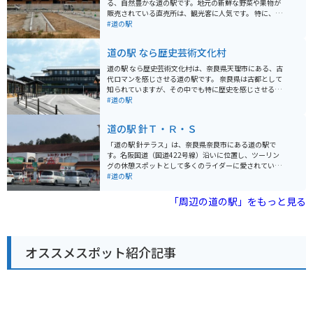
る、自然豊かな道の駅です。地元の新鮮な野菜や果物が
販売されている直売所は、観光客に人気です。 特に、奈
良県産のブランドイチゴ「あすかルビー」や「古都華」
#道の駅
は、甘みが強く果汁たっぷりでおすすめです。 バイクで
訪れる際は、広々とした駐車場があるので安心です。道
道の駅 なら歴史芸術文化村
の駅周辺には、歴史的な寺院や美しい自然を楽しめるス
ポットが点在しているので、ツーリングの拠点としても
道の駅 なら歴史芸術文化村は、奈良県天理市にある、古
最適です。
代ロマンを感じさせる道の駅です。 奈良県は古都として
知られていますが、その中でも特に歴史を感じさせる展
示やイベントが盛りだくさんです。 古代の衣装を着て写
#道の駅
真撮影を楽しめる「時空を超える装束体験」は、子供か
ら大人まで楽しめます。 また、レストランでは地元の食
道の駅 針Ｔ・Ｒ・Ｓ
材をふんだんに使った料理を味わうことができます。 お
土産には、奈良県の名産品である奈良漬けや、柿の葉寿
「道の駅 針テラス」は、奈良県奈良市にある道の駅で
司などがおすすめです。 バイクで訪れる際は、広々とし
す。名阪国道（国道422号線）沿いに位置し、ツーリン
た駐車場があるので安心です。 道の駅 なら歴史芸術文化
グの休憩スポットとして多くのライダーに愛されていま
村は、歴史好きにはたまらないスポットです。 古代への
す。 施設内には、地元の特産品を販売するショップやレ
#道の駅
旅に出かけてみてはいかがでしょうか。
ストランがあり、奈良県の名産である吉野葛を使用した
スイーツや、地元産の新鮮な野菜などを楽しむことがで
「周辺の道の駅」をもっと見る
きます。また、バイク駐車場は広く、多くのライダーが
集まることから、バイク用品店やバイク関連のイベント
なども開催されています。 奈良市内や周辺観光の拠点と
しても便利で、世界遺産の元興寺や、東大寺、春日大社
オススメスポット紹介記事
などへのアクセスも良好です。