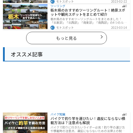
モトスポット
2023-02-22
海と山どちらも堪能できるのでツーリングには最適な場
ツーリング
0
所です。
栃木県のおすすめツーリングルート！絶景スポ
ットや観光スポットをまとめて紹介
栃木県のおすすめツーリングルートをまとめました！
「北東部」「北西部」「南東部」「南西部」の4つのルー
ト紹介します。日本を代表する神社や広大な山や滝、湖
モトスポット
2023-03-14
などを歴史や自然を満喫するツーリングができます。バ
イクで栃木県にツーリングに行く際は参考にしてくださ
い。
もっと見る
オススメ記事
バイク知識
0
バイクで釣り竿を運びたい！違反にならない積
載方法は？注意点も解説
バイクで釣りに行きたいライダー必見！釣り竿の運び方
や積載時の注意点、違反にならないための法律上の制限