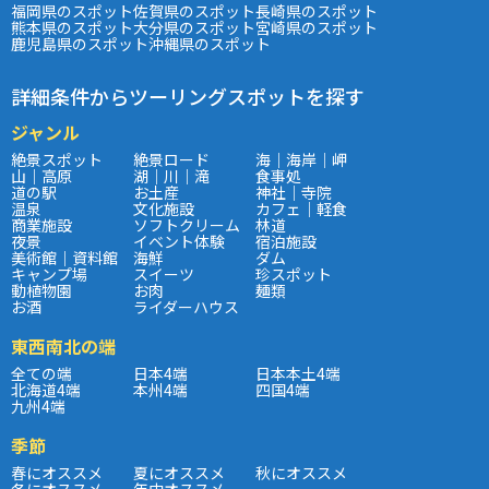
福岡県のスポット
佐賀県のスポット
長崎県のスポット
熊本県のスポット
大分県のスポット
宮崎県のスポット
鹿児島県のスポット
沖縄県のスポット
詳細条件からツーリングスポットを探す
ジャンル
絶景スポット
絶景ロード
海｜海岸｜岬
山｜高原
湖｜川｜滝
食事処
道の駅
お土産
神社｜寺院
温泉
文化施設
カフェ｜軽食
商業施設
ソフトクリーム
林道
夜景
イベント体験
宿泊施設
美術館｜資料館
海鮮
ダム
キャンプ場
スイーツ
珍スポット
動植物園
お肉
麺類
お酒
ライダーハウス
東西南北の端
全ての端
日本4端
日本本土4端
北海道4端
本州4端
四国4端
九州4端
季節
春にオススメ
夏にオススメ
秋にオススメ
冬にオススメ
年中オススメ