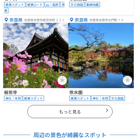
絶景スポット
絶景ロード
山｜高原
夜
文化施設
動植物園
景
奈良県
奈良県
奈良県奈良市般若寺町２２１
奈良県奈良市水門町７４
般若寺
依水園
神社｜寺院
絶景スポット
絶景スポット
神社｜寺院
文化施設
もっと見る
周辺の景色が綺麗なスポット