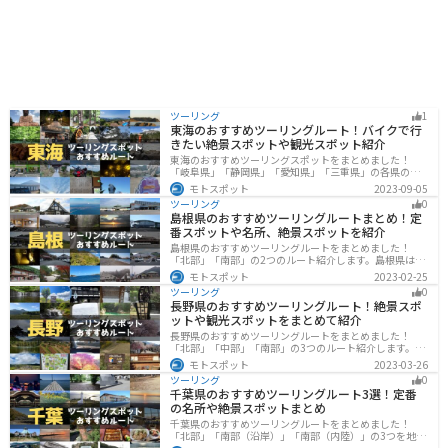
ツーリング
1
東海のおすすめツーリングルート！バイクで行
きたい絶景スポットや観光スポット紹介
東海のおすすめツーリングスポットをまとめました！
「岐阜県」「静岡県」「愛知県」「三重県」の各県の観
光地紹介します。自然豊かな山々や湖、温泉地が点在
モトスポット
2023-09-05
し、四季折々の景色を楽しめるスポットが多数ありま
ツーリング
0
す。バイクで東海にツーリングに行く際は参考にしてく
島根県のおすすめツーリングルートまとめ！定
ださい。
番スポットや名所、絶景スポットを紹介
島根県のおすすめツーリングルートをまとめました！
「北部」「南部」の2つのルート紹介します。島根県は、
海と山が近く、1日で全然違う景色を堪能することができ
モトスポット
2023-02-25
ます。バイクで島根県にツーリングに行く際は参考にし
ツーリング
0
てください。
長野県のおすすめツーリングルート！絶景スポ
ットや観光スポットをまとめて紹介
長野県のおすすめツーリングルートをまとめました！
「北部」「中部」「南部」の3つのルート紹介します。諏
訪湖やビーナスラインのような全国でも有名なツーリン
モトスポット
2023-03-26
グスポットが多数あります。バイクで長野県にツーリン
ツーリング
0
グに行く際は参考にしてください。
千葉県のおすすめツーリングルート3選！定番
の名所や絶景スポットまとめ
千葉県のおすすめツーリングルートをまとめました！
「北部」「南部（沿岸）」「南部（内陸）」の3つを地域
別で紹介します！千葉は首都圏からのアクセスも良く、