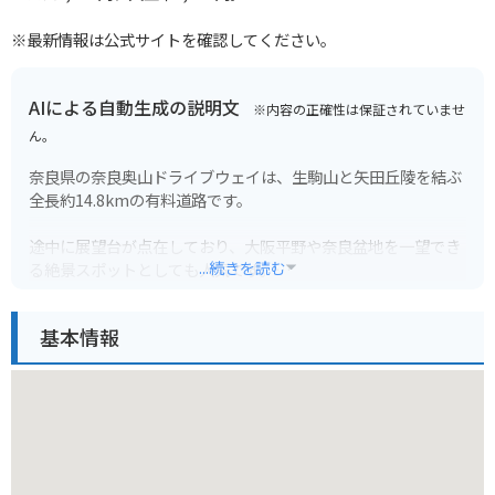
※最新情報は公式サイトを確認してください。
AIによる自動生成の説明文
※内容の正確性は保証されていませ
ん。
奈良県の奈良奥山ドライブウェイは、生駒山と矢田丘陵を結ぶ
全長約14.8kmの有料道路です。
途中に展望台が点在しており、大阪平野や奈良盆地を一望でき
...続きを読む
る絶景スポットとしても人気です。
特に、標高642mの「鐘ヶ坂展望台」からは、天気の良い日に
は明石海峡大橋や淡路島まで見渡せる360度のパノラマビュー
基本情報
を楽しむことができます。
ドライブウェイ沿いには、遊園地や美術館、寺院など見どころ
も多く、家族連れでもカップルでも楽しめるスポットです。
バイクで走行する際は、カーブが多くアップダウンも激しいワ
インディングロードのため、運転には十分注意が必要です。