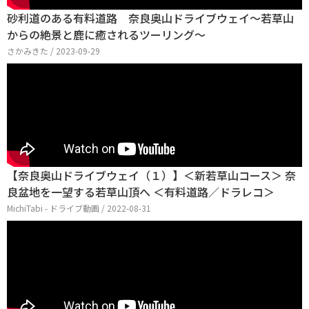
砂利道のある有料道路 奈良奥山ドライブウェイ～若草山
からの絶景と鹿に癒されるツーリング～
さかみきた / 2023-09-29
【奈良奥山ドライブウェイ（１）】＜新若草山コース＞ 奈
良盆地を一望する若草山頂へ ＜有料道路／ドラレコ＞
MichiTabi - ドライブ動画 / 2022-08-31