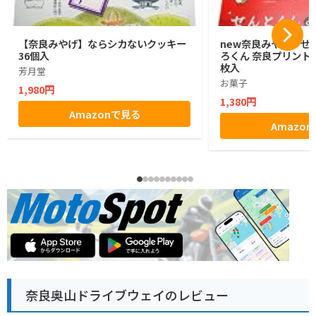
【奈良みやげ】ならシカないクッキー
new奈良みやげ せ
36個入
ろくん 奈良プリントク
枚入
芳月堂
お菓子
1,980円
1,380円
Amazonで見る
Amazo
奈良奥山ドライブウェイのレビュー