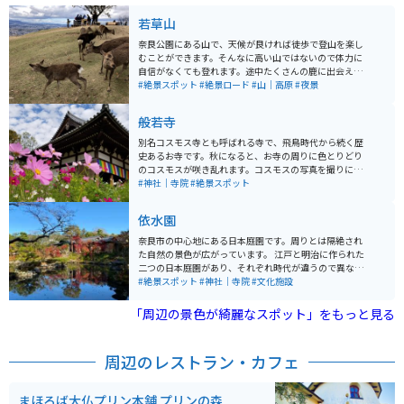
若草山
奈良公園にある山で、天候が良ければ徒歩で登山を楽し
むことができます。そんなに高い山ではないので体力に
自信がなくても登れます。途中たくさんの鹿に出会えま
すし、山頂からは、世界遺産の東大寺などを見下ろすこ
#絶景スポット
#絶景ロード
#山｜高原
#夜景
とができます。夜はドライブウェイから登り、新日本三
代夜景の一つに選ばれた夜景が見られます。
般若寺
別名コスモス寺とも呼ばれる寺で、飛鳥時代から続く歴
史あるお寺です。秋になると、お寺の周りに色とりどり
のコスモスが咲き乱れます。コスモスの写真を撮りに毎
年多くの観光客が訪れます。趣ある寺をバックに見るコ
#神社｜寺院
#絶景スポット
スモスは格別です。
依水園
奈良市の中心地にある日本庭園です。周りとは隔絶され
た自然の景色が広がっています。 江戸と明治に作られた
二つの日本庭園があり、それぞれ時代が違うので異なる
美しさがあります。 美術館が併設されており、東アジア
#絶景スポット
#神社｜寺院
#文化施設
の美術品などを展示しています。 季節ごとに美しい景観
を楽しむことができます。近くに東大寺や奈良公園も隣
「周辺の景色が綺麗なスポット」をもっと見る
接しているため、周囲の観光スポットと合わせて回るこ
とができます。周辺道路は鹿が歩き回っているので、速
度に気をつけて走行するようにしてください。
周辺のレストラン・カフェ
まほろば大仏プリン本舗 プリンの森