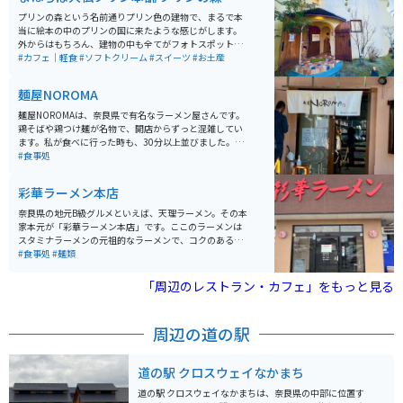
プリンの森という名前通りプリン色の建物で、まるで本
当に絵本の中のプリンの国に来たような感じがします。
外からはもちろん、建物の中も全てがフォトスポット
で、SNS映えは間違えなし。もちろん味も美味しく、プ
#カフェ｜軽食
#ソフトクリーム
#スイーツ
#お土産
リンもソフトクリームも絶品です。大仏様のイラストの
蓋がかわいい瓶のプリンはお土産にもオススメです。
麺屋NOROMA
麺屋NOROMAは、奈良県で有名なラーメン屋さんです。
鶏そばや鶏つけ麺が名物で、開店からずっと混雑してい
ます。私が食べに行った時も、30分以上並びました。味
は、めちゃくちゃ美味しいです！！今まで食べてきた中
#食事処
で1番美味しく、衝撃を受けました。駐車場も広いの
で、ぜひ行ってみてください！
彩華ラーメン本店
奈良県の地元B級グルメといえば、天理ラーメン。その本
家本元が「彩華ラーメン本店」です。ここのラーメンは
スタミナラーメンの元祖的なラーメンで、コクのある醤
油風味のスープに大量の白菜、ニラ、豚肉などが載って
#食事処
#麺類
おり、一度食べるとまた食べたくなるくせになる味わい
です。テーブルにはラージャン、ニンニクが常備されて
「周辺のレストラン・カフェ」をもっと見る
おり、お好みに合わせて味を調整出来ます。
周辺の道の駅
道の駅 クロスウェイなかまち
道の駅 クロスウェイなかまちは、奈良県の中部に位置す