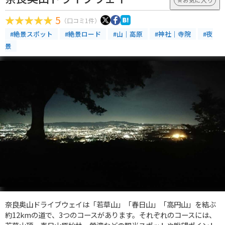
5
（口コミ1件）
#絶景スポット
#絶景ロード
#山｜高原
#神社｜寺院
#夜
景
奈良奥山ドライブウェイは「若草山」「春日山」「高円山」を結ぶ
約12kmの道で、3つのコースがあります。それぞれのコースには、