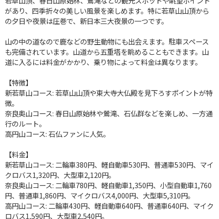
若草山頂、春日山原始林、鶯滝などの観光スポットや眺望ポイント
があり、四季折々の美しい風景を楽しめます。特に若草山山頂から
の夕日や夜景は圧巻で、新日本三大夜景の一つです。
山の中の道なので鹿などの野生動物にも出会えます。駐車スペース
も完備されています。山道から五重塔を眺めることもできます。山
道に入るには料金がかかり、乗り物によって料金は異なります。
【特徴】
新若草山コース: 若草山山頂や東大寺大仏殿を見下ろすポイントが特
徴。
奈良奥山コース: 春日山原始林や鶯滝、石仏群などを楽しめ、一方通
行のルート。
高円山コース: 石仏ファンに人気。
【料金】
新若草山コース: 二輪車380円、軽自動車530円、普通車530円、マイ
クロバス1,320円、大型車2,120円。
奈良奥山コース: 二輪車780円、軽自動車1,350円、小型自動車1,760
円、普通車1,860円、マイクロバス4,000円、大型車5,310円。
高円山コース: 二輪車430円、軽自動車640円、普通車640円、マイク
ロバス1,590円、大型車2,540円。