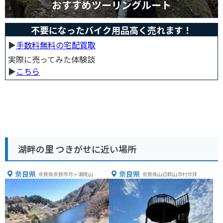
おすすめツーリングルート
不要になったバイク用品高く売れます！
▶︎
手数料無料の宅配買取
実際に売ってみた体験談
▶︎
こちら
湖畔の里 つきがせに近い場所
奈良県
奈良県
奈良県奈良市月ヶ瀬尾山
奈良県山辺郡山添村伏拝