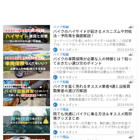
バイク知識
0
バイクのハイサイドが起きるメカニズムや対処
法・予防策を徹底解説！
コーナーリングを楽しみたいライダーは必見！この記事
では、バイクのハイサイドのメカニズムや発生原因、対
処法、予防策を解説しています。実は、バイクのハイサ
モトスポット
2025-03-03
イドは危険な現象ですが、正しい知識と対策で防ぐこと
バイク知識
1
が可能です。この記事を読めば、ハイサイドのリスクを
バイクの車両保険が必要な人の特徴とは？知っ
減らせます。
ておきたい選び方のポイント
バイクの車両保険に加入すべきか迷っている人は必見！
この記事ではバイクの車両保険が必要な人の特徴や、車
両保険の選び方を解説します。実は、価値の高いバイク
モトスポット
2024-11-27
は修理費用が高額になる場合が多いです。この記事を読
バイク知識
0
めば車両保険の正しい選び方がわかります。
バイクを高く売れるオススメ業者4選と出張買
取業者の選び方解説
バイクを売ろうと思っている方必見！バイクを高く売る
ためには、買取業者選びが大切です。どんなポイントで
業者を選べばいいのか見るべきポイントを7つまとめまし
モトスポット
2024-09-04
た。また、買取実績が豊富なオススメの買取業者を4つを
バイク用品
0
厳選・解説します。
雨でも快適にバイクに乗る方法＆オススメ雨対
策グッズまとめ
雨。それはライダーの天敵です。無計画に雨の中を走ろ
うものなら 体がずぶ濡れになる バイクが汚れる 体温が奪
われて集中力が低下する 雨で視界が悪くなる 路面が濡れ
モトスポット
2023-04-23
て滑りやすくなるなど、晴れの日にはないマイナス要素
バイク用品
5
が盛りだくさんでライダーに押し寄せてきます。そんな