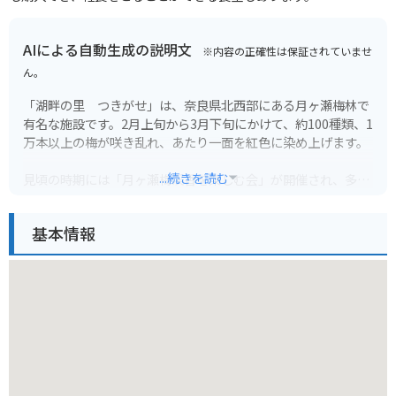
AIによる自動生成の説明文
※内容の正確性は保証されていませ
ん。
「湖畔の里 つきがせ」は、奈良県北西部にある月ヶ瀬梅林で
有名な施設です。2月上旬から3月下旬にかけて、約100種類、1
万本以上の梅が咲き乱れ、あたり一面を紅色に染め上げます。
...続きを読む
見頃の時期には「月ヶ瀬梅渓香を楽しむ会」が開催され、多く
の人で賑わいます。特産品の販売や、軽食コーナー、お弁当の
販売もあります。
基本情報
バイクで行く場合は、国道163号線を南下し、月ヶ瀬橋を渡っ
てすぐのところにあります。駐車場も完備されているので、ゆ
っくりと梅を楽しむことができます。周辺には飲食店や宿泊施
設もあるので、観光の拠点としても最適です。