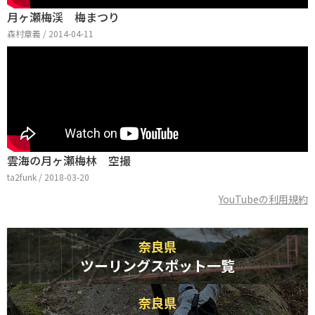
月ヶ瀬梅渓 梅まつり
森村章義 / 2014-04-11
雲海の月ヶ瀬梅林 空撮
ta2funk / 2018-03-20
YouTubeの利用規約
奈良県
ツーリングスポット一覧
奈良県