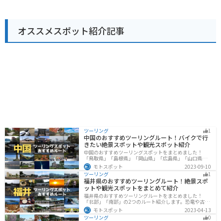
販売するショップやレストランがあり、休憩に最適で
す。 名物のしいたけをはじめとした、地元でとれた新鮮
な野菜や果物を使った料理を楽しむことができます。バ
オススメスポット紹介記事
イクで訪れる際は、道の駅にバイク専用の駐車場がある
ので安心です。
ツーリング
1
中国のおすすめツーリングルート！バイクで行
きたい絶景スポットや観光スポット紹介
中国のおすすめツーリングスポットをまとめました！
「鳥取県」「島根県」「岡山県」「広島県」「山口県」
の各県の観光地紹介します。自然豊かな山々や湖、温泉
モトスポット
2023-09-10
地が点在し、四季折々の景色を楽しめるスポットが多数
ツーリング
1
あります。バイクで中国にツーリングに行く際は参考に
福井県のおすすめツーリングルート！絶景スポ
してください。
ットや観光スポットをまとめて紹介
福井県のおすすめツーリングルートをまとめました！
「北部」「南部」の2つのルート紹介します。恐竜や古代
遺跡、温泉地など魅力に溢れるスポットが多数ありま
モトスポット
2023-04-13
す。バイクで福井県にツーリングに行く際は参考にして
ツーリング
0
ください。