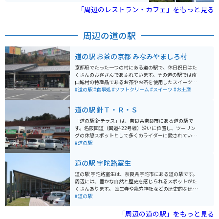
「周辺のレストラン・カフェ」をもっと見る
周辺の道の駅
道の駅 お茶の京都 みなみやましろ村
京都府でたった一つの村にある道の駅で、休日祝日はた
くさんのお客さんであふれています。その道の駅では南
山城村の特産品であるお茶やお茶を使用したスイーツそ
の他にも新鮮な野菜を販売しています。そして、道の駅
#道の駅
#食事処
#ソフトクリーム
#スイーツ
#お土産
の中には食堂がありそこではお茶を使用した茶そばを食
べられます。
道の駅 針Ｔ・Ｒ・Ｓ
「道の駅 針テラス」は、奈良県奈良市にある道の駅で
す。名阪国道（国道422号線）沿いに位置し、ツーリン
グの休憩スポットとして多くのライダーに愛されていま
す。 施設内には、地元の特産品を販売するショップやレ
#道の駅
ストランがあり、奈良県の名産である吉野葛を使用した
スイーツや、地元産の新鮮な野菜などを楽しむことがで
道の駅 宇陀路室生
きます。また、バイク駐車場は広く、多くのライダーが
集まることから、バイク用品店やバイク関連のイベント
道の駅 宇陀路室生は、奈良県宇陀市にある道の駅です。
なども開催されています。 奈良市内や周辺観光の拠点と
周辺には、豊かな自然と歴史を感じられるスポットがた
しても便利で、世界遺産の元興寺や、東大寺、春日大社
くさんあります。 室生寺や龍穴神社などの歴史的な建造
などへのアクセスも良好です。
物は、一見の価値ありです。特に、室生寺は女人高野と
#道の駅
して知られ、美しい五重塔や仏像は必見です。周辺の道
路は、ワインディングロードになっている場所もあり、
「周辺の道の駅」をもっと見る
ツーリングにも最適です。道の駅には、地元の特産品を