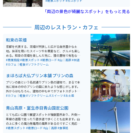
ます。柳生一刀石は、奈良市の柳生地区、特に芳徳寺の
#絶景スポット
#珍スポット
ーベキューでおなかがいっぱいになった後はハイキング
東南に位置しており、日本剣士の聖地としても知られて
で体いっぱいに大自然を楽しむことができます。３つほ
います。 奈良県の歴史や文化を感じることができるスポ
「周辺の景色が綺麗なスポット」をもっと見る
どコースがあり、それぞれの時間や体力に合わせて選べ
ットの一つであり、柳生新陰流が誕生した地としてもそ
ます。どのコースを使っても神野山山頂展望台に着くこ
の名を馳せています。アニメ『鬼滅の刃』に登場した一
とができます。
刀両断された岩と似ているとしてファンにも人気の場所
周辺のレストラン・カフェ
となっています。駐車場はなく、麓に民間の駐車場があ
りますので、そこへ停めて徒歩20分程です。
和束の茶畑
京都を代表する、茶畑が所狭しと広がる自然豊かな土
地。抹茶を用いたスイーツやお蕎麦など、グルメも楽し
める。和束の茶畑を楽しんだ先に、狸の置物で有名な信
楽へもアクセスができ、奈良や伊賀などへも足を運べる
#商業施設
#絶景スポット
#絶景ロード
#山｜高原
#林道
ため、ツーリングやドライブの道選びにも困らない。
#カフェ｜軽食
#ソフトクリーム
まほろば大仏プリン本舗 プリンの森
プリンの森という名前通りプリン色の建物で、まるで本
当に絵本の中のプリンの国に来たような感じがします。
外からはもちろん、建物の中も全てがフォトスポット
で、SNS映えは間違えなし。もちろん味も美味しく、プ
#カフェ｜軽食
#ソフトクリーム
#スイーツ
#お土産
リンもソフトクリームも絶品です。大仏様のイラストの
蓋がかわいい瓶のプリンはお土産にもオススメです。
青山高原・室生赤目青山国定公園
とても広い公園で展望スポットが複数箇所あり、片側一
車線の道路で走ったり遊歩道で歩くことも出来ます。山
の上に多くの風力発電用の風車があるのですごく見応え
があり、風車を見ながらツーリングを楽しめます。
#絶景スポット
#絶景ロード
#山｜高原
#食事処