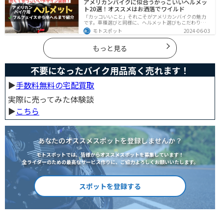
アメリカンバイクに似合うかっこいいヘルメッ
雨の中を好んで走ろうなんて誰も考えていないはずです
ト20選！オススメはお洒落でワイルド
が、どうしても避けられない場合もありますよね。この
記事では、レインウエアや防水バッグをはじめ、ライダ
「カッコいいこと」それこそがアメリカンバイクの魅力
ーや荷物を雨から守るための方法やグッズなどについて
です。車種選びと同様に、ヘルメット選びもこだわりた
紹介します。雨はライダーにとって非常に厄介なモノで
いところですよね。アメリカンバイクの魅力をもっと引
モトスポット
2024-06-03
すが、バッチリと対策しておけば意外と快適に走れてし
き立ててくれるオススメのヘルメットを紹介します。
まうものです
もっと見る
不要になったバイク用品高く売れます！
▶︎
手数料無料の宅配買取
実際に売ってみた体験談
▶︎
こちら
あなたのオススメスポットを登録しませんか？
モトスポットでは、皆様からオススメスポットを募集しています！
全ライダーのための最高なサービス作りに、ご協力よろしくお願いいたします。
スポットを登録する