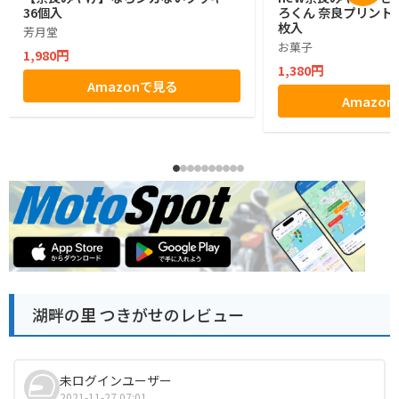
36個入
ろくん 奈良プリントク
枚入
芳月堂
お菓子
1,980円
1,380円
Amazonで見る
Amazo
湖畔の里 つきがせのレビュー
未ログインユーザー
2021-11-27 07:01