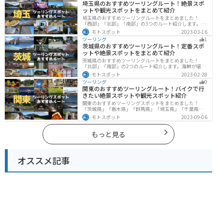
埼玉県のおすすめツーリングルート！絶景スポ
ットや観光スポットをまとめて紹介
埼玉県のおすすめツーリングルートをまとめました！
「西部」「北部」「南部」の3つのルート紹介します。自
然豊かな西側と街中の東側で違った楽しみ方ができま
モトスポット
2023-03-16
す。バイクで埼玉県にツーリングに行く際は参考にして
ツーリング
1
ください。
茨城県のおすすめツーリングルート！定番スポ
ットや絶景スポットをまとめて紹介
茨城県のおすすめツーリングルートをまとめました！
「北部」「南部」の2つのルート紹介します。海鮮が堪能
できる港や梅の景勝地、自然豊かな山々があるのでツー
モトスポット
2023-02-28
リングにもってこいです。バイクで茨城県にツーリング
ツーリング
0
に行く際は参考にしてください。
関東のおすすめツーリングルート！バイクで行
きたい絶景スポットや観光スポット紹介
関東のおすすめツーリングスポットをまとめました！
「茨城県」「栃木県」「群馬県」「埼玉県」「千葉県」
「東京都」「神奈川県」の各県の観光地紹介します。自
モトスポット
2023-09-06
然豊かな山々や湖、温泉地が点在し、四季折々の景色を
楽しめるスポットが多数あります。バイクで関東にツー
リングに行く際は参考にしてください。
もっと見る
オススメ記事