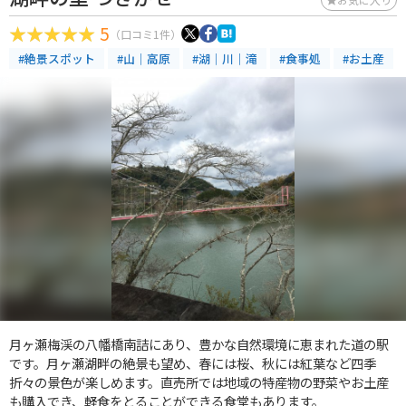
5
（口コミ1件）
#絶景スポット
#山｜高原
#湖｜川｜滝
#食事処
#お土産
月ヶ瀬梅渓の八幡橋南詰にあり、豊かな自然環境に恵まれた道の駅
です。月ヶ瀬湖畔の絶景も望め、春には桜、秋には紅葉など四季
折々の景色が楽しめます。直売所では地域の特産物の野菜やお土産
も購入でき、軽食をとることができる食堂もあります。