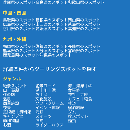
兵庫県のスポット
奈良県のスポット
和歌山県のスポット
中国・四国
鳥取県のスポット
島根県のスポット
岡山県のスポット
広島県のスポット
山口県のスポット
徳島県のスポット
香川県のスポット
愛媛県のスポット
高知県のスポット
九州・沖縄
福岡県のスポット
佐賀県のスポット
長崎県のスポット
熊本県のスポット
大分県のスポット
宮崎県のスポット
鹿児島県のスポット
沖縄県のスポット
詳細条件からツーリングスポットを探す
ジャンル
絶景スポット
絶景ロード
海｜海岸｜岬
山｜高原
湖｜川｜滝
食事処
道の駅
お土産
神社｜寺院
温泉
文化施設
カフェ｜軽食
商業施設
ソフトクリーム
林道
夜景
イベント体験
宿泊施設
美術館｜資料館
海鮮
ダム
キャンプ場
スイーツ
珍スポット
動植物園
お肉
麺類
お酒
ライダーハウス