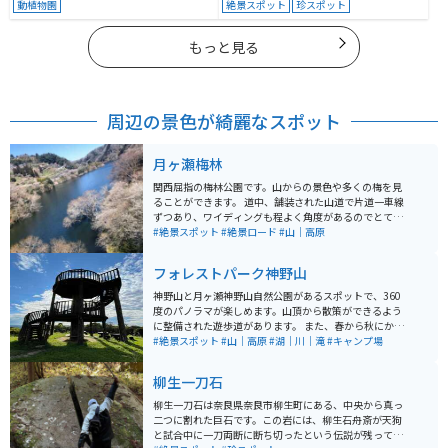
動植物園
絶景スポット
珍スポット
もっと見る
周辺の景色が綺麗なスポット
月ヶ瀬梅林
関西屈指の梅林公園です。山からの景色や多くの梅を見
ることができます。 道中、舗装された山道で片道一車線
ずつあり、ワイディングも程よく角度があるのでとても
走っていて楽しい道です。 見頃シーズンになると、駐車
#絶景スポット
#絶景ロード
#山｜高原
場に停められなくなるほど観光客が集まるので、なるべ
く朝早く到着するようにした方がいいです。 駐車場も50
フォレストパーク神野山
0〜1000円程の価格幅がありますので、安い駐車場に停
められるかどうかは運次第となります。
神野山と月ヶ瀬神野山自然公園があるスポットで、360
度のパノラマが楽しめます。山頂から散策ができるよう
に整備された遊歩道があります。 また、春から秋にかけ
てはつつじが咲き誇り、新茶の時期には茶畑の新芽が青
#絶景スポット
#山｜高原
#湖｜川｜滝
#キャンプ場
空に映えます。夜になると、多くの人が天体観測に訪れ
ます。周辺には鍋倉渓、神野寺、めえめえ牧場などの観
柳生一刀石
光施設もあります。 「めえめえ牧場」では約60頭の羊が
放牧されており、羊へのエサやりや羊の毛刈り、羊毛を
柳生一刀石は奈良県奈良市柳生町にある、中央から真っ
使ったクラフトなどの体験イベントも定期的に開催され
二つに割れた巨石です。この岩には、柳生石舟斎が天狗
ています。 バーベキューができる場所がいくつかあるの
と試合中に一刀両断に断ち切ったという伝説が残ってい
で、絶景を楽しみながらのバーベキューもできます。バ