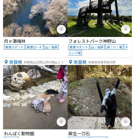
月ヶ瀬梅林
フォレストパーク神野山
絶景スポット
絶景ロード
山｜高原
絶景スポット
山｜高原
湖｜川｜滝
キ
ャンプ場
奈良県
奈良県
奈良県山辺郡山添村桐山３２
奈良県奈良市柳生町
わんぱく動物園
柳生一刀石