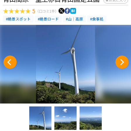
5
（口コミ1件）
#絶景スポット
#絶景ロード
#山｜高原
#食事処