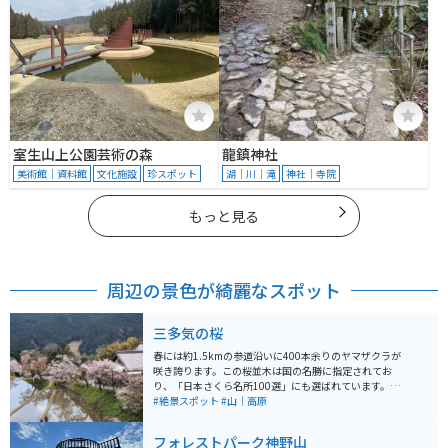
室生山上公園芸術の森
龍鎮神社
美術館｜資料館
文化施設
珍スポット
湖｜川｜滝
神社｜寺院
もっと見る
周辺の景色が綺麗なスポット
三多気の桜
春には約1.5kmの参道沿いに400本余りのヤマザクラが
咲き誇ります。この桜並木は国の名勝に指定されてお
り、「日本さくら名所100選」にも選ばれています。特
に有名なのは、馬子唄にも歌われた美しさで、桜の見頃
#絶景スポット
#山｜高原
はソメイヨシノよりも10日ほど遅く、長い期間花を楽し
むことができます。 バイクは中腹にある駐車場に停めら
フォレストパーク神野山
れます。そこから真福院までは、登り坂が続きます。上