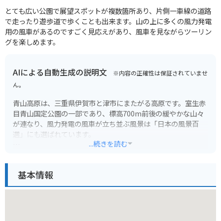
とても広い公園で展望スポットが複数箇所あり、片側一車線の道路
で走ったり遊歩道で歩くことも出来ます。山の上に多くの風力発電
用の風車があるのですごく見応えがあり、風車を見ながらツーリン
グを楽しめます。
AIによる自動生成の説明文
※内容の正確性は保証されていませ
ん。
青山高原は、三重県伊賀市と津市にまたがる高原です。室生赤
目青山国定公園の一部であり、標高700m前後の緩やかな山々
が連なり、風力発電の風車が立ち並ぶ風景は「日本の風景百
選」にも選ばれています。
...続きを読む
春はツツジ、秋はススキと、四季折々の自然が美しく、高原を
吹き抜ける風を感じながら、サイクリングやドライブを楽しむ
基本情報
ことができます。また、パラグライダーやハンググライダーの
フライトエリアとしても人気があります。
青山高原を訪れる際は、伊賀市側からは国道165号線、津市側
からは国道422号線が利用できます。周辺には、キャンプ場や