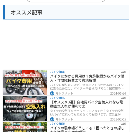
オススメ記事
バイク知識
0
バイクにかかる費用は？免許取得からバイク購
入・年間維持費まで徹底解説
バイクに乗りたいけど、全部でいくらかかるの？バイク
に乗るためには、バイク本体価格だけでなく諸経費や税
金、免許取得費用、ライディングギア、メンテナンス
モトスポット
2024-05-14
代、駐車場代などの年間維持費もかかります。この記事
バイク用品
0
ではバイクに乗るための全ての費用をまとめました。ま
【オススメ3選】自宅用バイク空気入れなら電
た、できるだけ安く抑えるコツも紹介するので参考にし
動空気入れが便利で楽
て下さい。
タイヤの空気圧をチェックしていますか？タイヤの空気
はバイクに乗っても乗らなくても抜けます。空気圧が下
がると走行性能・燃費・安全性に影響します。空気圧は
モトスポット
2023-02-05
常に自分で管理できるようにしておきましょう。楽に使
バイク知識
0
えるオススメ空気入れをまとめたので、参考にしてくだ
バイクの駐車場どうしてる？困ったときの探し
さい。
方と注意点を徹底解説