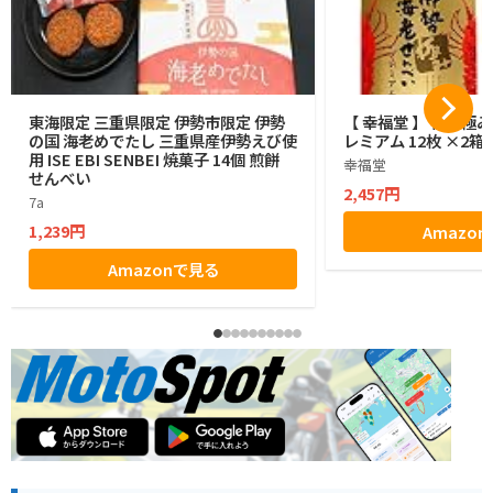
東海限定 三重県限定 伊勢市限定 伊勢
【 幸福堂 】 伊勢極
の国 海老めでたし 三重県産伊勢えび使
レミアム 12枚 ×2箱
用 ISE EBI SENBEI 焼菓子 14個 煎餅
幸福堂
せんべい
2,457円
7a
1,239円
Amazo
Amazonで見る