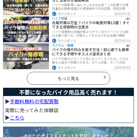
バイクの駐車場に悩んでいる方は必見！この記事では排
気量別の駐車場選びや賃貸物件での対応策、防犯対策を
解説します。実は駐車場の種類やマナーを押さえるだけ
モトスポット
2025-01-21
で快適なバイクライフが実現可能です。記事を読み駐車
バイク知識
1
場探しのコツをぜひチェックしてください。
台風対策は万全？バイクの転倒対策13選！すぐ
できる保管時の注意点
バイク保管時の台風対策はできていますか？バイクは倒
れる乗り物です。対策をしておかなければ台風で簡単に
倒れてしまいます。大切な愛車に傷がつく前にしっかり
モトスポット
2023-07-15
と対策しておきましょう。初心者でも簡単にできる台風
カスタム・整備
1
対策を紹介します。台風後にやるべきこともまとめてあ
バイクの傷や凹みを直す方法！初心者でも簡単
るので、参考にしてください。
にできる手順やオススメ道具まとめ
バイクの傷は小さくても気になってしまうもの。小さな
傷なら自分で修理できます。カウルの傷、タンクの凹
み、サビ、樹脂の劣化、ホイールの傷などあらゆる傷の
モトスポット
2024-09-03
修理方法をまとめました。自分でバイクの傷を直したい
と思っている人は参考にしてください。
もっと見る
不要になったバイク用品高く売れます！
▶︎
手数料無料の宅配買取
実際に売ってみた体験談
▶︎
こちら
あなたのオススメスポットを登録しませんか？