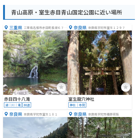
青山高原・室生赤目青山国定公園に近い場所
三重県
奈良県
三重県名張市赤目町長坂６７１
奈良県宇陀市室生１２９７
−１
赤目四十八滝
室生龍穴神社
湖｜川｜滝
林道
神社｜寺院
奈良県
奈良県
奈良県宇陀市室生１８１
奈良県宇陀市榛原荷阪