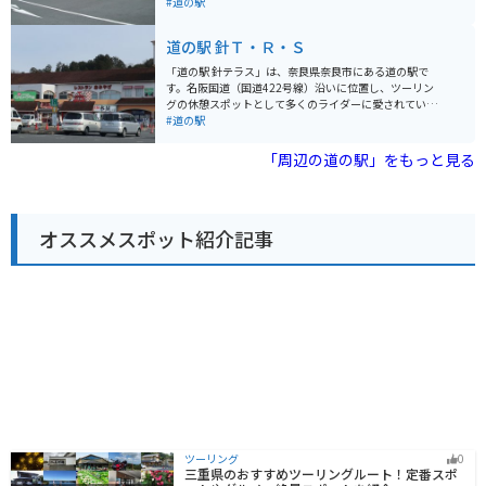
産館や、レストラン、情報コーナーなどが併設されてい
#道の駅
ので安心です。
ます。 物産館では、地元産の新鮮な野菜や果物、手作り
のこんにゃくや漬物、地酒などが販売されています。 レ
道の駅 針Ｔ・Ｒ・Ｓ
ストランでは、地元の食材を使った郷土料理や、手打ち
蕎麦などが味わえます。 バイクで訪れる際は、道の駅周
「道の駅 針テラス」は、奈良県奈良市にある道の駅で
辺の道路は、ワインディングロードになっている区間も
す。名阪国道（国道422号線）沿いに位置し、ツーリン
あるので、走行には注意が必要です。 また、周辺には、
グの休憩スポットとして多くのライダーに愛されていま
曽爾高原や香落渓など、自然豊かな観光スポットも多い
す。 施設内には、地元の特産品を販売するショップやレ
#道の駅
ので、ツーリングの拠点としてもおすすめです。 道の駅
ストランがあり、奈良県の名産である吉野葛を使用した
の隣には「姫石の湯」という温泉施設があるので、ツー
スイーツや、地元産の新鮮な野菜などを楽しむことがで
「周辺の道の駅」をもっと見る
リングで疲れた体を癒すこともできます。 【おすすめポ
きます。また、バイク駐車場は広く、多くのライダーが
イント】 * バイク駐車場が広々としている * 温泉施設が
集まることから、バイク用品店やバイク関連のイベント
隣接している * 地元の特産品が豊富 【周辺の観光スポッ
なども開催されています。 奈良市内や周辺観光の拠点と
ト】 * 曽爾高原 * 香落渓 * みたらい渓谷
しても便利で、世界遺産の元興寺や、東大寺、春日大社
オススメスポット紹介記事
などへのアクセスも良好です。
ツーリング
0
三重県のおすすめツーリングルート！定番スポ