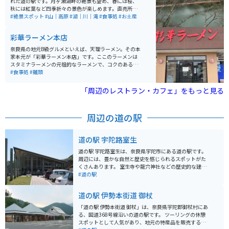
れた道の駅です。月ヶ瀬湖畔の絶景も望め、春には桜、
候や路面状況に注意し、駐輪スペースの状況を事前に連
秋には紅葉など四季折々の景色が楽しめます。直売所で
絡しておくと安心です。特に夕暮れ～夜間の高原の涼し
は地域の特産物の野菜やお土産も購入でき、軽食をとる
#絶景スポット
#山｜高原
#湖｜川｜滝
#食事処
#お土産
さと星空は格別で、温泉で暖まった後にバイクでの夜景
ことができる食堂もあります。
帰路も一興です。
彩華ラーメン本店
奈良県の地元B級グルメといえば、天理ラーメン。その本
家本元が「彩華ラーメン本店」です。ここのラーメンは
スタミナラーメンの元祖的なラーメンで、コクのある醤
油風味のスープに大量の白菜、ニラ、豚肉などが載って
#食事処
#麺類
おり、一度食べるとまた食べたくなるくせになる味わい
です。テーブルにはラージャン、ニンニクが常備されて
「周辺のレストラン・カフェ」をもっと見る
おり、お好みに合わせて味を調整出来ます。
周辺の道の駅
道の駅 宇陀路室生
道の駅 宇陀路室生は、奈良県宇陀市にある道の駅です。
周辺には、豊かな自然と歴史を感じられるスポットがた
くさんあります。 室生寺や龍穴神社などの歴史的な建造
物は、一見の価値ありです。特に、室生寺は女人高野と
#道の駅
して知られ、美しい五重塔や仏像は必見です。周辺の道
路は、ワインディングロードになっている場所もあり、
道の駅 伊勢本街道 御杖
ツーリングにも最適です。道の駅には、地元の特産品を
販売するショップやレストランがあり、休憩に最適で
「道の駅 伊勢本街道 御杖」は、奈良県宇陀郡御杖村にあ
す。 名物のしいたけをはじめとした、地元でとれた新鮮
る、国道368号線沿いの道の駅です。 ツーリングの休憩
な野菜や果物を使った料理を楽しむことができます。バ
スポットとして人気があり、地元の特産品を販売する物
イクで訪れる際は、道の駅にバイク専用の駐車場がある