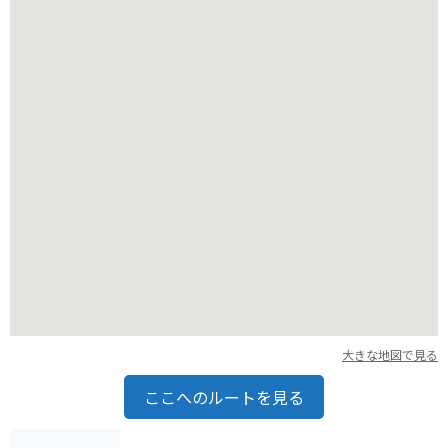
宿泊施設もあるので、自然を満喫したい方にはおすすめです。
バイクで訪れる場合、ワインディングロードは走りごたえがあ
りますが、霧が発生しやすいので注意が必要です。高原のため
気温が低いこともあるので、防寒対策も忘れずに行いましょ
う。
大きな地図で見る
ここへのルートを見る