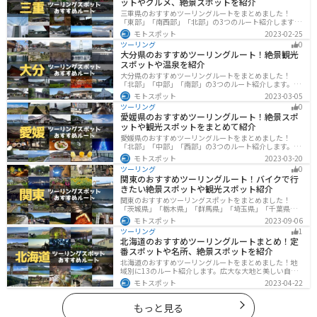
ットやグルメ、絶景スポットを紹介
三重県のおすすめツーリングルートをまとめました！
「東部」「南西部」「北部」の3つのルート紹介します。
標高の高いスカイラインからリアス式海岸まであるの
モトスポット
2023-02-25
で、飽きることなくツーリングを堪能できます。バイク
ツーリング
0
で三重県にツーリングに行く際は参考にしてください。
大分県のおすすめツーリングルート！絶景観光
スポットや温泉を紹介
大分県のおすすめツーリングルートをまとめました！
「北部」「中部」「南部」の3つのルート紹介します。阿
蘇の雄大な自然を満喫できるスポットや温泉を満喫する
モトスポット
2023-03-05
ツーリングができます。バイクで大分県にツーリングに
ツーリング
0
行く際は参考にしてください。
愛媛県のおすすめツーリングルート！絶景スポ
ットや観光スポットをまとめて紹介
愛媛県のおすすめツーリングルートをまとめました！
「北部」「中部」「西部」の3つのルート紹介します。山
や海といった自然だけでなく、気軽に渡れる島もあり
モトスポット
2023-03-20
様々な楽しみ方ができます。バイクで愛媛県にツーリン
ツーリング
0
グに行く際は参考にしてください。
関東のおすすめツーリングルート！バイクで行
きたい絶景スポットや観光スポット紹介
関東のおすすめツーリングスポットをまとめました！
「茨城県」「栃木県」「群馬県」「埼玉県」「千葉県」
「東京都」「神奈川県」の各県の観光地紹介します。自
モトスポット
2023-09-06
然豊かな山々や湖、温泉地が点在し、四季折々の景色を
ツーリング
1
楽しめるスポットが多数あります。バイクで関東にツー
北海道のおすすめツーリングルートまとめ！定
リングに行く際は参考にしてください。
番スポットや名所、絶景スポットを紹介
北海道のおすすめツーリングルートをまとめました！地
域別に13のルート紹介します。広大な大地と美しい自然
が広がり、四季折々の魅力を楽しめる観光スポットが数
モトスポット
2023-04-22
多くあります。バイクで北海道にツーリングに行く際は
参考にしてください。
もっと見る