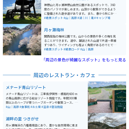
から眺める桜の景色も圧巻です。棚田に映る桜の姿に、
神野山と月ヶ瀬神野山自然公園があるスポットで、360
多くの写真家たちもカメラを向けるほど、絵になる景色
度のパノラマが楽しめます。山頂から散策ができるよう
が広がっています。
に整備された遊歩道があります。 また、春から秋にかけ
てはつつじが咲き誇り、新茶の時期には茶畑の新芽が青
#絶景スポット
#山｜高原
#湖｜川｜滝
#キャンプ場
空に映えます。夜になると、多くの人が天体観測に訪れ
ます。周辺には鍋倉渓、神野寺、めえめえ牧場などの観
月ヶ瀬梅林
光施設もあります。 「めえめえ牧場」では約60頭の羊が
放牧されており、羊へのエサやりや羊の毛刈り、羊毛を
関西屈指の梅林公園です。山からの景色や多くの梅を見
使ったクラフトなどの体験イベントも定期的に開催され
ることができます。 道中、舗装された山道で片道一車線
ています。 バーベキューができる場所がいくつかあるの
ずつあり、ワイディングも程よく角度があるのでとても
で、絶景を楽しみながらのバーベキューもできます。バ
走っていて楽しい道です。 見頃シーズンになると、駐車
#絶景スポット
#絶景ロード
#山｜高原
ーベキューでおなかがいっぱいになった後はハイキング
場に停められなくなるほど観光客が集まるので、なるべ
で体いっぱいに大自然を楽しむことができます。３つほ
く朝早く到着するようにした方がいいです。 駐車場も50
「周辺の景色が綺麗なスポット」をもっと見る
どコースがあり、それぞれの時間や体力に合わせて選べ
0〜1000円程の価格幅がありますので、安い駐車場に停
ます。どのコースを使っても神野山山頂展望台に着くこ
められるかどうかは運次第となります。
とができます。
周辺のレストラン・カフェ
メナード青山リゾート
メナード青山リゾートは、三重県伊賀市・標高約600 m
の青山高原に広がる総合リゾート施設です。年間300種
類以上のハーブが育つハーブガーデンや散策コース、天
然温泉「霧生温泉」を引く2つの湯処（ヒノキ風呂・岩
#山｜高原
#食事処
#お土産
#温泉
#宿泊施設
風呂など）も完備し、自然の中で心身ともにリフレッシ
ュできます。宿泊だけでなく、日帰りプランもあり、昼
湖畔の里 つきがせ
食＋温泉＋ハーブガーデン入園といった選択肢もありま
す。 バイクで訪れる方には、国道422号線を利用してア
月ヶ瀬梅渓の八幡橋南詰にあり、豊かな自然環境に恵ま
クセスするのが比較的安心なルート。山道に入るため天