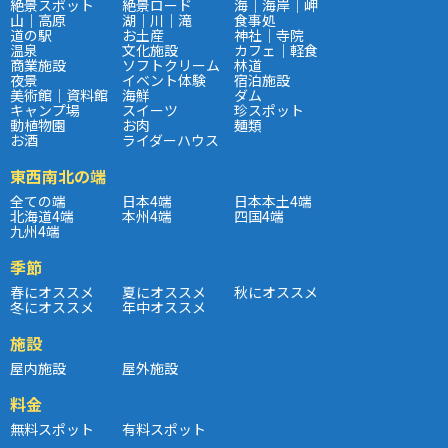
絶景スポット
絶景ロード
海｜海岸｜岬
山｜高原
湖｜川｜滝
食事処
道の駅
お土産
神社｜寺院
温泉
文化施設
カフェ｜軽食
商業施設
ソフトクリーム
林道
夜景
イベント体験
宿泊施設
美術館｜資料館
海鮮
ダム
キャンプ場
スイーツ
珍スポット
動植物園
お肉
麺類
お酒
ライダーハウス
東西南北の端
全ての端
日本4端
日本本土4端
北海道4端
本州4端
四国4端
九州4端
季節
春にオススメ
夏にオススメ
秋にオススメ
冬にオススメ
年中オススメ
施設
屋内施設
屋外施設
料金
無料スポット
有料スポット