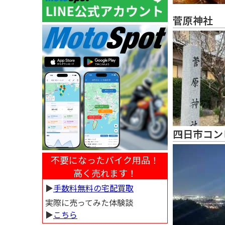
菅原神社
四日市コン
不要になったバイク用品！
高く売れます！
▶︎
手数料無料の宅配買取
実際に売ってみた体験談
▶︎
こちら