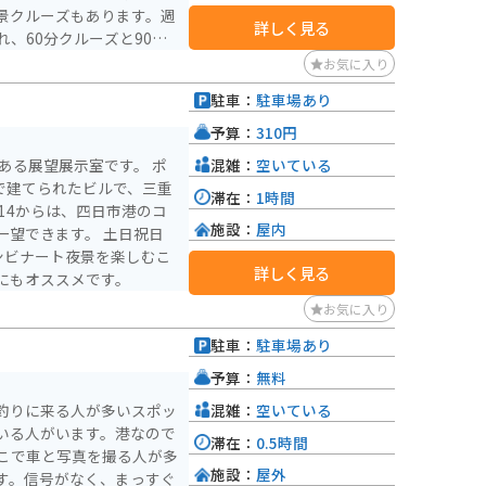
景クルーズもあります。週
詳しく見る
、60分クルーズと90分
ズでは、四日市の工業地帯
お気に入り
ができます。クルーズ単品
駐車：
駐車場あり
、工場夜景を満喫すること
予算：
310円
混雑：
空いている
ある展望展示室です。 ポ
で建てられたビルで、三重
滞在：
1時間
14からは、四日市港のコ
施設：
屋内
一望できます。 土日祝日
ンビナート夜景を楽しむこ
詳しく見る
にもオススメです。
お気に入り
駐車：
駐車場あり
予算：
無料
混雑：
空いている
釣りに来る人が多いスポッ
いる人がいます。港なので
滞在：
0.5時間
こで車と写真を撮る人が多
施設：
屋外
す。信号がなく、まっすぐ