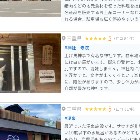
猪肉などの地元食材を使った料理を提
名産品を販売するお土産コーナーなどがありま
れる場合、駐車場も広く停めやすいの
鹿山脈の雄大な景色を楽しめる「鈴鹿
折々の美しい風景を楽しめる「永源寺
5
三重県
ポットとしても人気です。 道の駅 奥永源寺 渓流の里は、自然を
（口コミ1件）
満喫したい方、地元の美味しいものを
#神社｜寺院
の休憩に最適な場所です。
上げ馬神事で有名な神社です。駐車場
には白い馬がいます。御朱印受付と、
別ですので、混雑しません。神社内に
を浮かすと、文字が出てくるという楽
に、階段がありますので、少し体力が
自然が豊かな神社です。
5
三重県
（口コミ1件）
#温泉
最近できた温泉施設です。サウナが非
い10度以下の水風呂があるのがとて
もあり、岩盤浴もあるのでデートにも