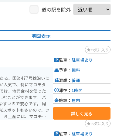
道の駅を除外
地図表示
お気に入り
駐車：
駐車場あり
予算：
無料
ある、国道477号線沿いに
混雑：
普通
滞在：
1時間
ンでは、地元食材を使った
むことができます。 バ
施設：
屋内
やすいので安心です。 周
光スポットも多いので、ツ
詳しく見る
モタ
どが人気です。
お気に入り
駐車：
駐車場あり