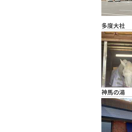
多度大社
神馬の湯