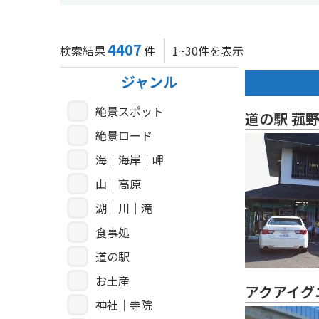
4407
検索結果
件
1~30件を表示
ジャンル
絶景スポット
道の駅 菰
絶景ロード
海｜海岸｜岬
山｜高原
湖｜川｜滝
食事処
道の駅
お土産
アクアイグ
神社｜寺院