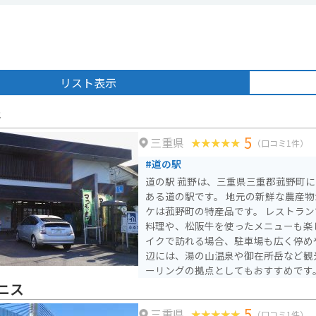
リスト表示
野
5
三重県
（口コミ1件）
#道の駅
道の駅 菰野は、三重県三重郡菰野町に
ある道の駅です。 地元の新鮮な農産物が人気で、特にマコモタ
ケは菰野町の特産品です。 レストラ
料理や、松阪牛を使ったメニューも楽し
イクで訪れる場合、駐車場も広く停め
辺には、湯の山温泉や御在所岳など観
ーリングの拠点としてもおすすめです。 お土産には、マコ
ケを使った加工品や、地元のお菓子な
ニス
5
三重県
（口コミ1件）