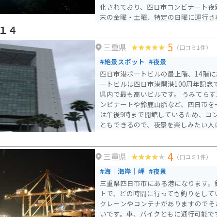
化されており、四日市コンビナート夜
末の金曜・土曜、特定の日曜に運行され
クルーズの2種類があります。クルー
１４
の幻想的な夜景を海上から眺めること
5
三重県
や宿泊がセットになったプランもあり
（口コミ1件）
ができます。
#絶景スポット
#夜景
四日市港ポートビルの最上階、14階に
ートビルは四日市港開港100周年記念
県内で最も高いビルです。 うみてらす
ンビナートや鈴鹿山脈など、四日市を
は午後9時まで開館しているため、コ
ともできるので、夜景を楽しみたい人
4
三重県
（口コミ1件）
#海｜海岸｜岬
#夜景
三重県四日市市にある港になります。
トで、どの時間に行っても釣りをして
クレーンやコンテナがありますのでそ
いです。車、バイクともに通行可能で