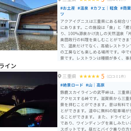
#お土産
#温泉
#カフェ｜軽食
#商
ツ
アクアイグニスは三重県にある総合リ
にあります。この施設は「食」と「癒
り、100%源泉かけ流しの天然温泉「
奥田政行の料理を楽しむことができま
で、温泉だけでなく、高級レストラン
の工房なども楽しめる場所です。中で
景です。レストランは種類が多く、事前
た、御在所岳の麓に位置しており、四
ライン
がら、日常から離れた特別な時間を過
5
三重県
クでの観光にも最適で、心身のリフレ
（口コミ1件）
トです。新名神高速道路「菰野IC」よ
#絶景ロード
#山｜高原
く、駐車場も充実しています。
鈴鹿スカイラインの武平峠は、三重県
アクセスする峠です。滋賀県から三重
景を拝むことができます。昔は有料で
とができます。道中に無料の駐車場が
ることができます。 また、ドライビングスポットとしても有名
であり、ワインディングを楽しみたい
スポットです。昼だとバイク乗りの方