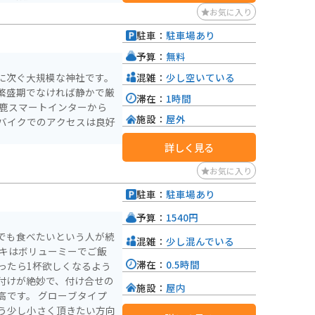
あるので、ドライブや登山
お気に入り
駐車：
駐車場あり
を出てから下り5.8kmの
予算：
無料
混雑：
少し空いている
に次ぐ大規模な神社です。
繁盛期でなければ静かで厳
滞在：
1時間
施設：
屋外
バイクでのアクセスは良好
詳しく見る
お気に入り
駐車：
駐車場あり
予算：
1540円
でも食べたいという人が続
混雑：
少し混んでいる
テキはボリューミーでご飯
滞在：
0.5時間
ったら1杯欲しくなるよう
付けが絶妙で、付け合せの
施設：
屋内
ローブタイプ
う少し小さく頂きたい方向