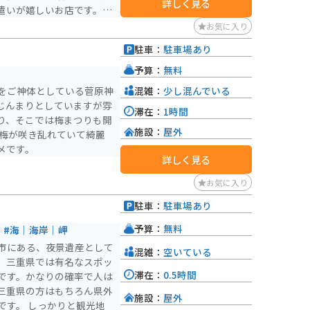
詳しく見る
遣いが嬉しいお店です。四
クしてみてください。
お気に入り
駐車：
駐車場あり
予算：
無料
混雑：
少し混んでいる
をご神体としている菅原神
じんまりとしていますが雰
滞在：
1時間
り、そこでは梅まつりも開
施設：
屋外
、梅が咲き乱れていて綺麗
メです。
詳しく見る
お気に入り
駐車：
駐車場あり
予算：
無料
#海｜海岸｜岬
市にある、夜景遺産として
混雑：
空いている
。三重県では有名なスポッ
滞在：
0.5時間
です。かなりの確率で人は
三重県の方はもちろん県外
施設：
屋外
りと観光地