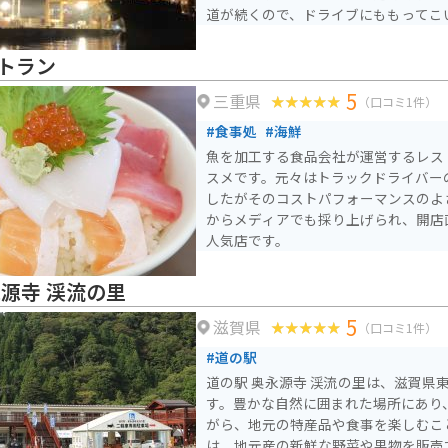
道が続くので、ドライブにももってこ
トラン
5
三重県
（口コミ1件）
#食事処
#海鮮
魚を加工する食品会社が運営するレス
スメです。元々はトラックドライバー
したがそのコストパフォーマンスのよ
からメディアでも採り上げられ、開店
人気店です。
永源寺 渓流の里
5
滋賀県
（口コミ1件）
#道の駅
道の駅 奥永源寺 渓流の里は、滋賀県
す。豊かな自然に囲まれた場所にあり
がら、地元の特産品や食事を楽しむことがで
は、地元産の新鮮な野菜や果物を販売