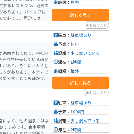
施設：
屋内
供するレストラン、地元の
す。 バイクで訪
詳しく見る
で安心です。周辺には、鈴
スカイライン」や、四季
お気に入り
ダム」など、ツーリングス
駐車：
駐車場あり
味わいたい方、ツーリング
予算：
無料
混雑：
少し空いている
が完備されており、神社内
お守りを販売している所が
滞在：
1時間
川があり、そこにおみくじ
施設：
屋外
しみがあります。本宮まで
必要です。とても静かで、
詳しく見る
お気に入り
駐車：
駐車場あり
予算：
1000円
混雑：
少し混んでいる
常によく、他の温泉にはな
もおすすめです。食事環境
滞在：
2時間
お使いいただける場所で