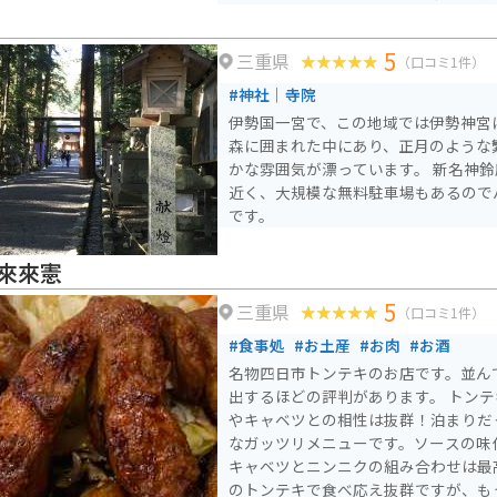
た、有名な御在所の登山スポットでも
両方を楽しむことができます。 三重県側から、上り5km、トンネ
5
三重県
ルを渡ると滋賀県へ入ります。トンネル
（口コミ1件）
スカイラインです。
#神社｜寺院
伊勢国一宮で、この地域では伊勢神宮
森に囲まれた中にあり、正月のような
かな雰囲気が漂っています。 新名神鈴鹿スマートインターから
近く、大規模な無料駐車場もあるので
です。
來來憲
5
三重県
（口コミ1件）
#食事処
#お土産
#お肉
#お酒
名物四日市トンテキのお店です。並ん
出するほどの評判があります。 トン
やキャベツとの相性は抜群！泊まりだ
なガッツリメニューです。ソースの味
キャベツとニンニクの組み合わせは最高です。 グ
のトンテキで食べ応え抜群ですが、も