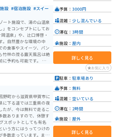
業施設
#宿泊施設
#スイー
予算：
3000円
混雑：
少し混んでいる
ゾート施設で、湯の山温泉
し」をコンセプトにしてお
滞在：
3時間
片岡温泉」や、辻口博啓・
す。自然豊かな環境の中
施設：
屋内
での食事やスイーツ、パン
も竹林の茂る露天風呂は絶
詳しく見る
に予約も可能です。 ま
季折々の自然美を堪能しな
お気に入り
ごすことができます。バイ
駐車：
駐車場あり
ッシュにオススメのスポッ
り約5分とアクセスも良
予算：
無料
菰野町から滋賀県甲賀市に
混雑：
空いている
県に下る道では三重県の夜
滞在：
2時間
したが、今は無料で走るこ
多数ありますので、休憩す
施設：
屋外
という方にはうってつけの
詳しく見る
が多数走っています。ま