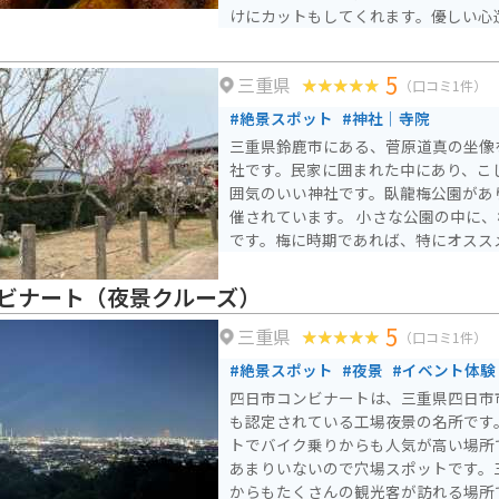
けにカットもしてくれます。優しい心
日市にお立ち寄りの際はぜひ、チェッ
5
三重県
（口コミ1件）
#絶景スポット
#神社｜寺院
三重県鈴鹿市にある、菅原道真の坐像
社です。民家に囲まれた中にあり、こ
囲気のいい神社です。臥龍梅公園があ
催されています。 小さな公園の中に
です。梅に時期であれば、特にオスス
ビナート（夜景クルーズ）
5
三重県
（口コミ1件）
#絶景スポット
#夜景
#イベント体験
四日市コンビナートは、三重県四日市
も認定されている工場夜景の名所です
トでバイク乗りからも人気が高い場所
あまりいないので穴場スポットです。
からもたくさんの観光客が訪れる場所です。 しっか