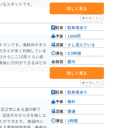
いなスポットです。
詳しく見る
お気に入り
駐車：
駐車場あり
予算：
1000円
混雑：
少し混んでいる
トランです。海鮮丼がオス
の方々が多く利用していま
滞在：
0.5時間
さからここ10年ぐらい前
施設：
屋内
直後に行列ができるほどの
詳しく見る
お気に入り
駐車：
駐車場あり
予算：
無料
東近江市にある道の駅で
混雑：
普通
、渓流のせせらぎを感じな
滞在：
1時間
きます。 施設内に
する農産物直売所、蕎麦や