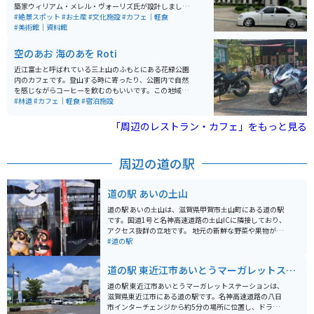
すことができます。バイクでの観光にも最適で、心身の
築家ウィリアム・メレル・ヴォーリズ氏が設計しまし
リフレッシュにオススメのスポットです。新名神高速道
た。鉄筋コンクリート製の建物は、水洗トイレ、暖房設
#絶景スポット
#お土産
#文化施設
#カフェ｜軽食
路「菰野IC」より約5分とアクセスも良く、駐車場も充
備、内線電話など最新設備を完備し、最新の教材を備え
#美術館｜資料館
実しています。
ていたことから「東洋一の小学校」「白亜の教育殿堂」
と称されました。 現在は、町立図書館や子育て支援セン
空のあお 海のあを Roti
ターなどの町の複合施設として利用され、校舎の見学も
自由に行えます。また、様々な映画やドラマのロケ地と
近江富士と呼ばれている三上山のふもとにある花緑公園
して使われ、アニメ「けいおん！」の聖地ともなってお
内のカフェです。登山する時に寄ったり、公園内で自然
り、多くの観光客や聖地巡礼者が訪れています。平成25
を感じながらコーヒーを飲むのもいいです。この地域一
年（2013年）には、国の登録有形文化財に登録されまし
帯に自然があふれてるため、ツーリングには最適です。
#林道
#カフェ｜軽食
#宿泊施設
た。2009年に大規模改修を終え、年間5万人以上が訪れ
る観光地となっています。
「周辺のレストラン・カフェ」をもっと見る
周辺の道の駅
道の駅 あいの土山
道の駅 あいの土山は、滋賀県甲賀市土山町にある道の駅
です。国道1号と名神高速道路の土山ICに隣接しており、
アクセス抜群の立地です。 地元の新鮮な野菜や果物が並
ぶ農産物直売所は、毎日多くの人で賑わっています。特
#道の駅
に、土山茶や近江牛は、お土産としても人気です。 レス
トランでは、地元の食材を使った料理を楽しむことがで
道の駅 東近江市あいとうマーガレットステ
きます。近江牛を使ったメニューや、土山茶を使ったス
ーション
イーツは、ぜひ味わいたいところです。 バイク置き場
道の駅 東近江市あいとうマーガレットステーションは、
は、屋根付きのスペースもあり、ツーリング中の休憩に
滋賀県東近江市にある道の駅です。名神高速道路の八日
も最適です。道の駅からほど近い場所には、四季折々の
市インターチェンジから約5分の場所に位置し、ドライ