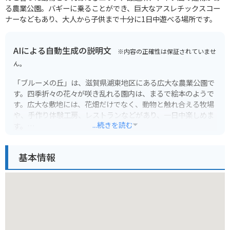
る農業公園。バギーに乗ることができ、巨大なアスレチックスコー
ナーなどもあり、大人から子供まで十分に1日中遊べる場所です。
AIによる自動生成の説明文
※内容の正確性は保証されていませ
ん。
「ブルーメの丘」は、滋賀県湖東地区にある広大な農業公園で
す。四季折々の花々が咲き乱れる園内は、まるで絵本のようで
す。広大な敷地には、花畑だけでなく、動物と触れ合える牧場
や、手作り体験工房、レストランなどがあり、一日中楽しめま
...続きを読む
す。
特におすすめは、春と秋。春にはチューリップやネモフィラ、
基本情報
秋にはコスモスやダリアなど、色とりどりの花々が丘一面に咲
き誇ります。また、園内にはSLやゴーカートなどの乗り物もあ
り、子供から大人まで楽しめます。
バイクで行く場合は、駐車場も広く、アクセスも良好です。周
辺には道の駅や飲食店もあるので、ツーリングの休憩にも最適
です。