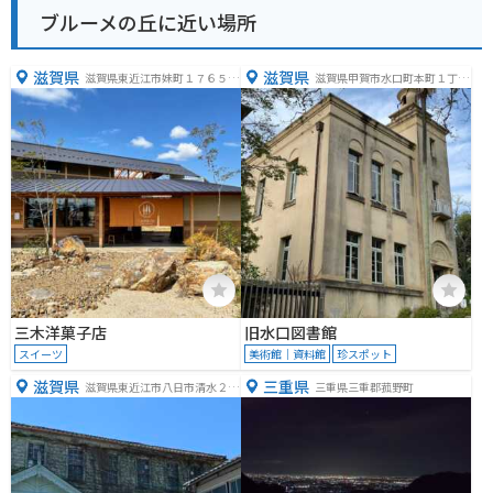
ブルーメの丘に近い場所
滋賀県
滋賀県
滋賀県東近江市妹町１７６５
滋賀県甲賀市水口町本町１丁目
−１
２−１
三木洋菓子店
旧水口図書館
スイーツ
美術館｜資料館
珍スポット
滋賀県
三重県
滋賀県東近江市八日市清水２丁
三重県三重郡菰野町
目１０