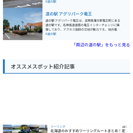
自然が楽しめる田村神社や、忍者体験ができる甲賀の里
ブの休憩スポットとして最適です。 地元の農産物が並ぶ
#道の駅
忍術村など、観光スポットも充実しています。 道の駅 あ
直売所が人気で、新鮮な野菜や果物を購入できます。特
いの土山は、地元の魅力がたっぷり詰まった道の駅で
に近江牛は有名なので、ぜひ味わってみてください。レ
道の駅 アグリパーク竜王
す。ドライブやツーリングの休憩に、ぜひ立ち寄ってみ
ストランでは、地元食材を使った料理も楽しめます。 春
てください。
には、隣接するあいとう松原歴史公園では、約30万本の
道の駅 アグリパーク竜王は、滋賀県蒲生郡竜王町にある
チューリップが咲き誇り、「あいとうチューリップフェ
道の駅です。名神高速道路の竜王インターチェンジに隣
スタ」が開催されます。一面に広がる色とりどりのチュ
接しており、アクセス抜群の立地が魅力です。 地元竜王
ーリップ畑は圧巻です。バイクで訪れる場合は、イベン
町で採れた新鮮な野菜や果物が人気で、特に近江牛や地
#道の駅
ト期間中は周辺道路が混雑する可能性があるので注意が
元産のお米を使ったお弁当やお惣菜も販売しており、ド
必要です。 道の駅の周辺には、歴史的な建造物や史跡も
ライブ中の食事にも最適です。 施設内には、近江牛が堪
「周辺の道の駅」をもっと見る
多く点在しています。時間に余裕があれば、散策してみ
能できるレストランや、地元産の食材を使った料理を提
るのもおすすめです。
供するフードコートもあり、ゆっくりと食事を楽しむこ
ともできます。竜王町の特産品を販売するショップで
は、お土産探しにも最適です。 バイクで訪れる場合、道
オススメスポット紹介記事
の駅には広い駐車場が完備されているので安心です。ま
た、道の駅周辺には、三上山や希望が丘文化公園など、
自然豊かな観光スポットも点在しており、ツーリングの
拠点としてもおすすめです。 周辺道路は交通量が多い区
間もあるため、走行には注意が必要です。
ツーリング
1
北海道のおすすめツーリングルートまとめ！定