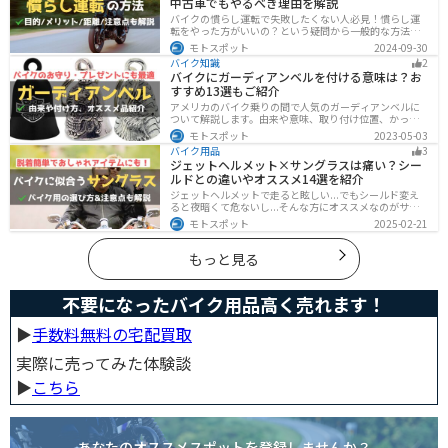
中古車でもやるべき理由を解説
バイクの慣らし運転で失敗したくない人必見！慣らし運
転をやった方がいいの？という疑問から一般的な方法、
メーカ推奨の方法まで具体的に解説します。注意点や中
モトスポット
2024-09-30
古車でもやった方がいいのか慣らし運転後にやるべきこ
バイク知識
2
ともまとめたので、これからバイクを買おうとしている
バイクにガーディアンベルを付ける意味は？お
人は参考にしてください。
すすめ13選もご紹介
アメリカのバイク乗りの間で人気のガーディアンベルに
ついて解説します。由来や意味、取り付け位置、かっこ
いいオススメのガーディアンベルも紹介します。自分用
モトスポット
2023-05-03
のお守りとしてだけでなく、プレゼントとしても最適な
バイク用品
3
ので、気になっている人は参考にしてみてください。
ジェットヘルメット×サングラスは痛い？シー
ルドとの違いやオススメ14選を紹介
ジェットヘルメットで走ると眩しい...でもシールド変え
ると夜暗くて危ないし...そんな方にオススメなのがサン
グラスです！サングラスなら付け外しが自由で、眩しい
モトスポット
2025-02-21
時だけ使えます。バイクを降りてからのファッションと
しても使えるおしゃれアイテムです。
もっと見る
不要になったバイク用品高く売れます！
▶︎
手数料無料の宅配買取
実際に売ってみた体験談
▶︎
こちら
あなたのオススメスポットを登録しませんか？