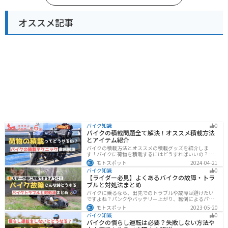
オススメ記事
バイク知識
0
バイクの積載問題全て解決！オススメ積載方法
とアイテム紹介
バイクの積載方法とオススメの積載グッズを紹介しま
す！バイクに荷物を積載するにはどうすればいいの？と
いう疑問はこれで解決！通勤や日帰りツーリング、キャ
モトスポット
2024-04-21
ンプツーリングなど用途別にオススメの積載方法を解説
バイク知識
0
します！オススメの積載アイテムも紹介するので、バイ
【ライダー必見】よくあるバイクの故障・トラ
クの積載に悩んでいる方は参考にしてください。
ブルと対処法まとめ
バイクに乗るなら、出先でのトラブルや故障は避けたい
ですよね？パンクやバッテリー上がり、転倒によるパー
ツの破損、鍵紛失などよくあるトラブルと対処法を徹底
モトスポット
2023-05-20
的にまとめました！実際に遭遇しなくても対処法を知
バイク知識
0
り、事前に準備しておくようにしましょう。
バイクの慣らし運転は必要？失敗しない方法や