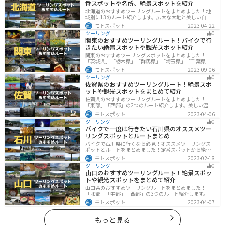
番スポットや名所、絶景スポットを紹介
北海道のおすすめツーリングルートをまとめました！地
域別に13のルート紹介します。広大な大地と美しい自然
が広がり、四季折々の魅力を楽しめる観光スポットが数
モトスポット
2023-04-22
多くあります。バイクで北海道にツーリングに行く際は
ツーリング
0
参考にしてください。
関東のおすすめツーリングルート！バイクで行
きたい絶景スポットや観光スポット紹介
関東のおすすめツーリングスポットをまとめました！
「茨城県」「栃木県」「群馬県」「埼玉県」「千葉県」
「東京都」「神奈川県」の各県の観光地紹介します。自
モトスポット
2023-09-06
然豊かな山々や湖、温泉地が点在し、四季折々の景色を
ツーリング
0
楽しめるスポットが多数あります。バイクで関東にツー
佐賀県のおすすめツーリングルート！絶景スポ
リングに行く際は参考にしてください。
ットや観光スポットをまとめて紹介
佐賀県のおすすめツーリングルートをまとめました！
「東部」「西部」の2つのルート紹介します。美しい温泉
地や古墳群、歴史ある城や神社仏閣など、バイクツーリ
モトスポット
2023-04-06
ングに適したスポットが多数存在し、様々な楽しみ方が
ツーリング
0
できます。バイクで佐賀県にツーリングに行く際は参考
バイクで一度は行きたい石川県のオススメツー
にしてください。
リングスポットとルートまとめ
バイクで石川県に行くなら必見！オススメツーリングス
ポットとルートをまとめました！定番スポットから絶景
スポット、温泉、海、グルメなど様々なジャンルで楽し
モトスポット
2023-02-18
めます。バイクで石川ツーリングに行こうと思っている
ツーリング
0
人は、参考にしてください。
山口のおすすめツーリングルート！絶景スポッ
トや観光スポットをまとめて紹介
山口県のおすすめツーリングルートをまとめました！
「北部」「中部」「西部」の3つのルート紹介します。美
しい海岸線や山々を楽しむことができます。バイクで山
モトスポット
2023-04-07
口県にツーリングに行く際は参考にしてください。
もっと見る