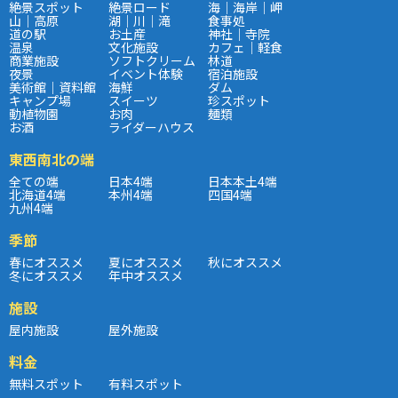
絶景スポット
絶景ロード
海｜海岸｜岬
山｜高原
湖｜川｜滝
食事処
道の駅
お土産
神社｜寺院
温泉
文化施設
カフェ｜軽食
商業施設
ソフトクリーム
林道
夜景
イベント体験
宿泊施設
美術館｜資料館
海鮮
ダム
キャンプ場
スイーツ
珍スポット
動植物園
お肉
麺類
お酒
ライダーハウス
東西南北の端
全ての端
日本4端
日本本土4端
北海道4端
本州4端
四国4端
九州4端
季節
春にオススメ
夏にオススメ
秋にオススメ
冬にオススメ
年中オススメ
施設
屋内施設
屋外施設
料金
無料スポット
有料スポット