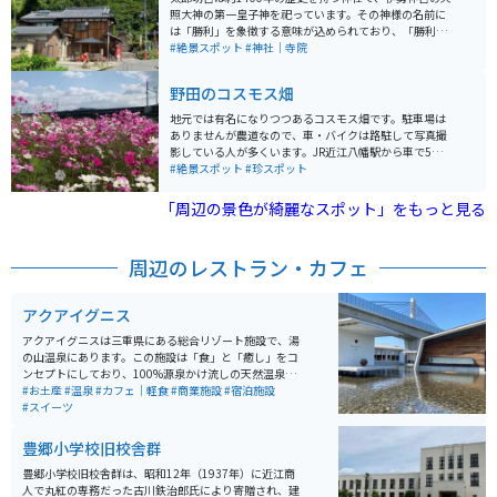
また、有名な御在所の登山スポットでもあるので、ドラ
照大神の第一皇子神を祀っています。その神様の名前に
イブや登山両方を楽しむことができます。 三重県側か
は「勝利」を象徴する意味が込められており、「勝利と
ら、上り5km、トンネルを渡ると滋賀県へ入ります。ト
幸福を授ける神様」として古くから信仰されてきまし
#絶景スポット
#神社｜寺院
ンネルを出てから下り5.8kmのスカイラインです。
た。聖徳太子、最澄、源義経などから尊崇を集め、現在
でもスポーツ選手、企業経営者、政治家、職人、ビジネ
野田のコスモス畑
スマンといった多岐にわたる方々からご利益を求めて訪
れています。 神社は滋賀県東近江市にあり、急峻な地形
地元では有名になりつつあるコスモス畑です。駐車場は
に沿った箕作山系の赤神山中腹に位置しています。境内
ありませんが農道なので、車・バイクは路駐して写真撮
には国の登録有形文化財に登録された本殿などがあり、
影している人が多くいます。JR近江八幡駅から車で5分
「天空の宮」のような風景が広がっています。また、境
程度でアクセスも良いので、コスモスシーズンの秋の休
#絶景スポット
#珍スポット
内には「夫婦岩」と呼ばれる壮大な岩が立ち、「善良な
日は多少混雑します。 近くにある人気観光地「ラ・コリ
人が通れば願いが叶い、悪心ある人が通れば挟まれる」
ーナ」「八幡堀」と合わせてシーズンがあえば立ち寄る
「周辺の景色が綺麗なスポット」をもっと見る
という言い伝えが残っています。太郎坊宮は「太郎坊さ
のがオススメです。
ん」の愛称でも知られ、勝運の神としてパワースポット
ともされています。
周辺のレストラン・カフェ
アクアイグニス
アクアイグニスは三重県にある総合リゾート施設で、湯
の山温泉にあります。この施設は「食」と「癒し」をコ
ンセプトにしており、100%源泉かけ流しの天然温泉
「片岡温泉」や、辻口博啓・奥田政行の料理を楽しむこ
#お土産
#温泉
#カフェ｜軽食
#商業施設
#宿泊施設
とができます。自然豊かな環境の中で、温泉だけでな
#スイーツ
く、高級レストランでの食事やスイーツ、パンの工房な
ども楽しめる場所です。中でも竹林の茂る露天風呂は絶
豊郷小学校旧校舎群
景です。レストランは種類が多く、事前に予約も可能で
す。 また、御在所岳の麓に位置しており、四季折々の自
豊郷小学校旧校舎群は、昭和12年（1937年）に近江商
然美を堪能しながら、日常から離れた特別な時間を過ご
人で丸紅の専務だった古川鉄治郎氏により寄贈され、建