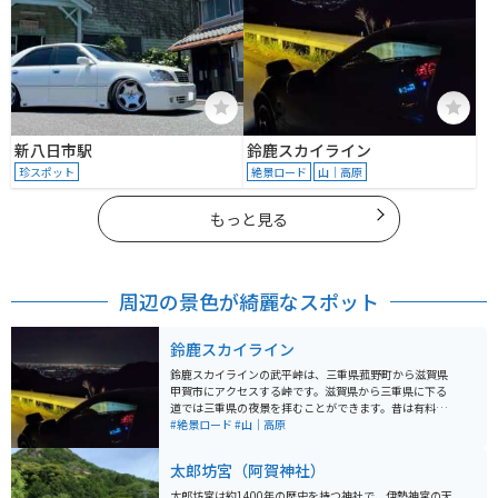
新八日市駅
鈴鹿スカイライン
珍スポット
絶景ロード
山｜高原
もっと見る
周辺の景色が綺麗なスポット
鈴鹿スカイライン
鈴鹿スカイラインの武平峠は、三重県菰野町から滋賀県
甲賀市にアクセスする峠です。滋賀県から三重県に下る
道では三重県の夜景を拝むことができます。昔は有料で
したが、今は無料で走ることができます。道中に無料の
#絶景ロード
#山｜高原
駐車場が多数ありますので、休憩することができます。
また、ドライビングスポットとしても有名であり、ワイ
太郎坊宮（阿賀神社）
ンディングを楽しみたいという方にはうってつけのスポ
ットです。昼だとバイク乗りの方が多数走っています。
太郎坊宮は約1400年の歴史を持つ神社で、伊勢神宮の天