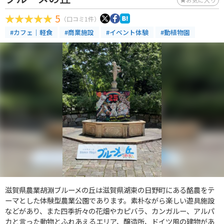
5
（口コミ1件）
#カフェ｜軽食
#商業施設
#イベント体験
#動植物園
滋賀県農業胡淵ブルーメの丘は滋賀県湖東の日野町にある酪農をテ
ーマとした体験型農業公園であります。素朴ながら楽しい遊具施設
などがあり、また四季折々の花畑やカピバラ、カンガルー、アルパ
カと言った動物とふれあえるエリア、醸造所、ドイツ風の建物があ