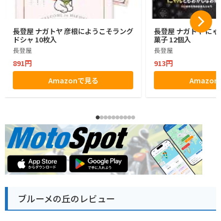
長登屋 ナガトヤ 彦根にようこそラング
長登屋 ナガトヤ に
ドシャ 10枚入
菓子 12個入
長登屋
長登屋
891円
913円
Amazonで見る
Amazo
ブルーメの丘のレビュー