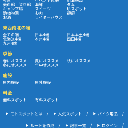
美術館｜資料館
海鮮
ダム
キャンプ場
スイーツ
珍スポット
動植物園
お肉
麺類
お酒
ライダーハウス
東西南北の端
全ての端
日本4端
日本本土4端
北海道4端
本州4端
四国4端
九州4端
季節
春にオススメ
夏にオススメ
秋にオススメ
冬にオススメ
年中オススメ
施設
屋内施設
屋外施設
料金
無料スポット
有料スポット
モトスポットとは
人気スポット
バイク用品
ルートを作成
記事一覧
ログイン