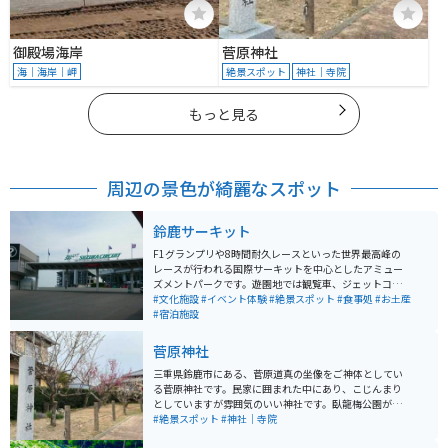
御殿場海岸
菅原神社
海｜海岸｜岬
絶景スポット
神社｜寺院
もっと見る
周辺の景色が綺麗なスポット
鈴鹿サーキット
F1グランプリや8時間耐久レースといった世界最高峰の
レースが行われる国際サーキットを中心としたアミュー
ズメントパークです。遊園地では観覧車、ジェットコー
スター、メリーゴーランドの他に車やバイクにまつわる
#文化施設
#イベント体験
#絶景スポット
#食事処
#お土産
アトラクションが多いです。
#宿泊施設
菅原神社
三重県鈴鹿市にある、菅原道真の坐像をご神体としてい
る菅原神社です。民家に囲まれた中にあり、こじんまり
としていますが雰囲気のいい神社です。臥龍梅公園があ
り、そこでは梅まつりも開催されています。 小さな公園
#絶景スポット
#神社｜寺院
の中に、梅が咲き乱れていて綺麗です。梅に時期であれ