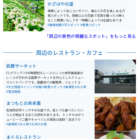
ば、特にオススメです。
かざはやの里
季節によってあじさいやフジ、梅などの花を楽しめる穴
場スポットです。想像以上の花数で写真を撮ったら映え
ること間違いなしです！時期によっては出店もありま
す。芝生もあるので子供連れやペットを連れて行きたい
#動植物園
#珍スポット
#絶景スポット
場合も一緒に楽しめます。
「周辺の景色が綺麗なスポット」をもっと見る
周辺のレストラン・カフェ
鈴鹿サーキット
F1グランプリや8時間耐久レースといった世界最高峰の
レースが行われる国際サーキットを中心としたアミュー
ズメントパークです。遊園地では観覧車、ジェットコー
スター、メリーゴーランドの他に車やバイクにまつわる
#文化施設
#イベント体験
#絶景スポット
#食事処
#お土産
アトラクションが多いです。
#宿泊施設
まつもとの來來憲
名物四日市トンテキのお店です。並んでも食べたいとい
う人が続出するほどの評判があります。 トンテキはボリ
ューミーでご飯やキャベツとの相性は抜群！泊まりだっ
たら1杯欲しくなるようなガッツリメニューです。ソース
#食事処
#お土産
#お肉
#お酒
の味付けが絶妙で、付け合せのキャベツとニンニクの組
み合わせは最高です。 グローブタイプのトンテキで食べ
まぐろレストラン
応え抜群ですが、もう少し小さく頂きたい方向けにカッ