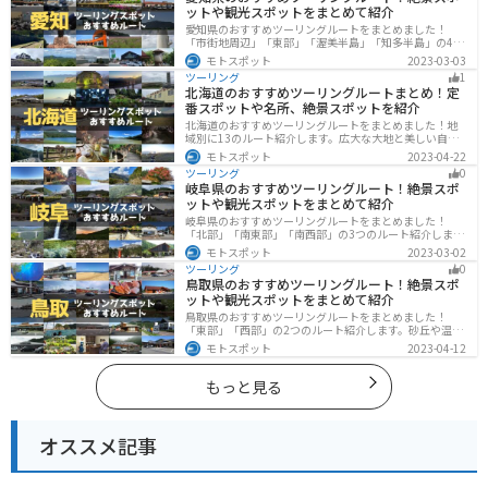
ットや観光スポットをまとめて紹介
愛知県のおすすめツーリングルートをまとめました！
「市街地周辺」「東部」「渥美半島」「知多半島」の4つ
のルート紹介します。名古屋周辺の栄えたスポットから
モトスポット
2023-03-03
山、海、美術館なども多数あり、自然・歴史・文化を満
ツーリング
1
喫するツーリングができます。バイクで愛知県にツーリ
北海道のおすすめツーリングルートまとめ！定
ングに行く際は参考にしてください。
番スポットや名所、絶景スポットを紹介
北海道のおすすめツーリングルートをまとめました！地
域別に13のルート紹介します。広大な大地と美しい自然
が広がり、四季折々の魅力を楽しめる観光スポットが数
モトスポット
2023-04-22
多くあります。バイクで北海道にツーリングに行く際は
ツーリング
0
参考にしてください。
岐阜県のおすすめツーリングルート！絶景スポ
ットや観光スポットをまとめて紹介
岐阜県のおすすめツーリングルートをまとめました！
「北部」「南東部」「南西部」の3つのルート紹介しま
す。自然豊かな山が充実しており、山を生かした施設や
モトスポット
2023-03-02
グルメ、絶景スポットなど、自然を満喫するツーリング
ツーリング
0
ができます。バイクで岐阜県にツーリングに行く際は参
鳥取県のおすすめツーリングルート！絶景スポ
考にしてください。
ットや観光スポットをまとめて紹介
鳥取県のおすすめツーリングルートをまとめました！
「東部」「西部」の2つのルート紹介します。砂丘や温泉
地、歴史ある城跡など魅力溢れるスポットが多数あるの
モトスポット
2023-04-12
で楽しめます。バイクで鳥取県にツーリングに行く際は
参考にしてください。
もっと見る
オススメ記事