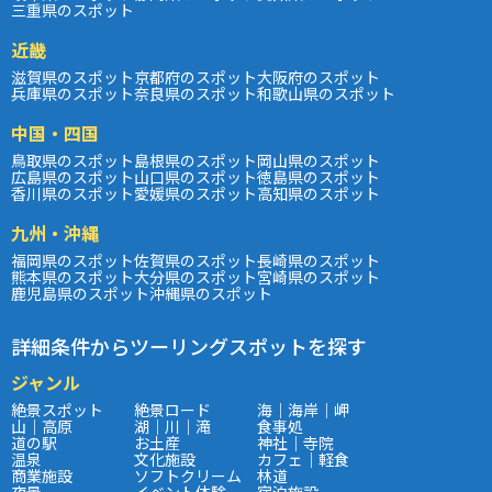
三重県のスポット
近畿
滋賀県のスポット
京都府のスポット
大阪府のスポット
兵庫県のスポット
奈良県のスポット
和歌山県のスポット
中国・四国
鳥取県のスポット
島根県のスポット
岡山県のスポット
広島県のスポット
山口県のスポット
徳島県のスポット
香川県のスポット
愛媛県のスポット
高知県のスポット
九州・沖縄
福岡県のスポット
佐賀県のスポット
長崎県のスポット
熊本県のスポット
大分県のスポット
宮崎県のスポット
鹿児島県のスポット
沖縄県のスポット
詳細条件からツーリングスポットを探す
ジャンル
絶景スポット
絶景ロード
海｜海岸｜岬
山｜高原
湖｜川｜滝
食事処
道の駅
お土産
神社｜寺院
温泉
文化施設
カフェ｜軽食
商業施設
ソフトクリーム
林道
夜景
イベント体験
宿泊施設