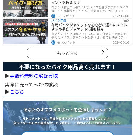
イントを教えます
あなたは最初の1台にどんなバイクを選びますか？バイク
は、どんな車種やジャンル、排気量を選ぶかによって今
後の楽しみ方が大きく変わるものなので、初めての愛車
モトスポット
2022-12-06
選びはとても重要です。この記事ではそんなバイク選び
バイク用品
0
のオススメポイントをお伝えします。
冬用バイクジャケットを初心者が選ぶには？お
すすめ最強ジャケット9選も紹介
寒い冬にバイクは辛いですよね。高い保温力・透湿力を
備えたバイク用ジャケットを選べば、冬でも快適に走る
ことができます！さらに電熱ジャケットであれば、どん
モトスポット
2024-06-16
な過酷な環境でも全く寒さを感じずバイクに乗れます。
正しい装備を揃えて今年の冬も乗り切りましょう！
もっと見る
不要になったバイク用品高く売れます！
▶︎
手数料無料の宅配買取
実際に売ってみた体験談
▶︎
こちら
あなたのオススメスポットを登録しませんか？
モトスポットでは、皆様からオススメスポットを募集しています！
全ライダーのための最高なサービス作りに、ご協力よろしくお願いいたします。