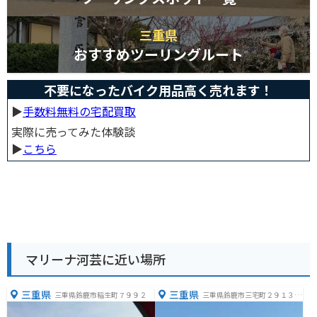
三重県
おすすめツーリングルート
不要になったバイク用品高く売れます！
▶︎
手数料無料の宅配買取
実際に売ってみた体験談
▶︎
こちら
マリーナ河芸に近い場所
三重県
三重県
三重県鈴鹿市稲生町７９９２
三重県鈴鹿市三宅町２９１３
−２