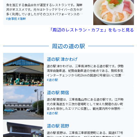
トもしてくれます。優しい心遣いが嬉しいお店です。四
魚を加工する食品会社が運営するレストランです。海鮮
日市にお立ち寄りの際はぜひ、チェックしてみてくださ
丼がオススメです。元々はトラックドライバーの方々が
い。
多く利用していましたがそのコストパフォーマンスのよ
さからここ10年ぐらい前からメディアでも採り上げら
#食事処
#海鮮
れ、開店直後に行列ができるほどの人気店です。
「周辺のレストラン・カフェ」をもっと見る
周辺の道の駅
道の駅 津かわげ
道の駅 津かわげは、三重県津市にある道の駅です。伊勢
湾岸自動車道、紀勢自動車道の分岐点である、勢和多気
インターチェンジから約2kmの国道42号線沿いに位置
し、交通アクセスも良好です。 地元の農産物や特産品を
#道の駅
販売する物産館や、飲食店、観光案内所などがあり、ド
ライブの休憩スポットとして人気です。特産品は、地元
道の駅 関宿
で採れた新鮮な野菜や果物、松阪牛や伊勢えびなどを使
った加工品などが人気です。食事処では、松阪牛や伊勢
道の駅 関宿は、三重県亀山市にある道の駅です。江戸時
うどん、津ぎょうざなどのご当地グルメを楽しむことが
代の東海道五十三次の宿場町として栄えた関宿の古い町
できます。 バイクで訪れる場合、道の駅には広い駐車場
並みを保存したエリアに位置し、観光案内所や休憩所、
と駐輪場が完備されているので安心です。周辺には、伊
特産品販売所などが併設されています。 関宿は、今もな
#道の駅
勢神宮や鳥羽、熊野古道など、三重県を代表する観光ス
お江戸時代の面影を残す美しい街並みが魅力です。街道
ポットがたくさんあります。道の駅 津かわげを拠点に、
沿いに商家や旅籠が軒を連ね、白壁や格子造りの歴史的
道の駅 菰野
三重県の観光を楽しむのも良いでしょう。
な建造物が立ち並びます。特に、江戸時代の雰囲気を色
濃く残す「旧東海道」は、国の重要伝統的建造物群保存
道の駅 菰野は、三重県三重郡菰野町にある、国道477号
地区に選定されており、散策に最適です。 バイクで訪れ