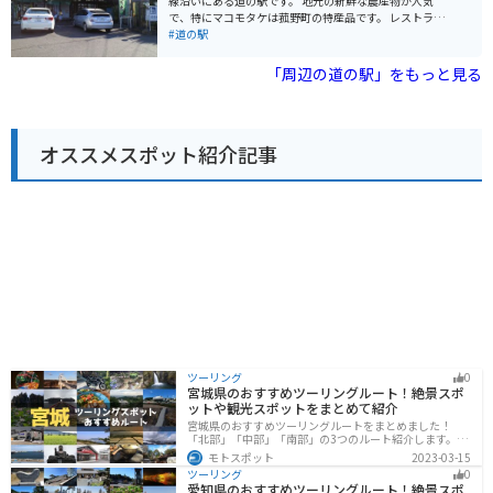
線沿いにある道の駅です。 地元の新鮮な農産物が人気
る場合、道の駅に関宿の駐車場にはバイク専用の駐輪ス
で、特にマコモタケは菰野町の特産品です。 レストラン
ペースがあります。また、関宿周辺には、鈴鹿スカイラ
では、地元食材を使った料理や、松阪牛を使ったメニュ
#道の駅
インや伊賀上野城など、ツーリングに最適なスポットが
ーも楽しむことができます。 バイクで訪れる場合、駐車
たくさんあります。 関宿の名産品としては、松茸の形を
場も広く停めやすいので安心です。 周辺には、湯の山温
「周辺の道の駅」をもっと見る
した最中「関の戸」、亀山市の特産品である「ブドウ」
泉や御在所岳など観光スポットも多いので、ツーリング
を使ったお菓子、地元産の米粉を使った「関宿うどん」
の拠点としてもおすすめです。 お土産には、マコモタケ
などが有名です。道の駅内のレストランでは、地元の食
を使った加工品や、地元のお菓子などが人気です。
材を使った料理を楽しむこともできます。
オススメスポット紹介記事
ツーリング
0
宮城県のおすすめツーリングルート！絶景スポ
ットや観光スポットをまとめて紹介
宮城県のおすすめツーリングルートをまとめました！
「北部」「中部」「南部」の3つのルート紹介します。キ
ツネ村や広大な山や滝、湖などを歴史や自然を満喫する
モトスポット
2023-03-15
ツーリングができます。バイクで宮城県にツーリングに
ツーリング
0
行く際は参考にしてください。
愛知県のおすすめツーリングルート！絶景スポ