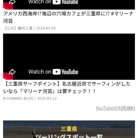
アメリカ西海岸!?海辺の穴場カフェが三重県に⁉ #マリーナ
河芸
【公式】観光三重 / 2024-03-09
【三重県サーフポイント】名古屋近郊でサーフィンがした
いなら『マリーナ河芸』は要チェック！！
M CHANNEL BLOG / 2020-09-12
YouTubeの利用規約
三重県
ツーリングスポット一覧