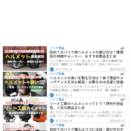
バイク用品
0
初めてのバイク用ヘルメットの選び方は？種類
別の特徴やメーカー、おすすめ商品まとめ
バイク用ヘルメットと一言に言っても、様々な種類があ
ります。種類ごとに特徴が違うので、初めてのヘルメッ
ト選びで失敗しないように、しっかりと理解して選ぶよ
モトスポット
2024-04-02
うにしましょう。この記事では、特徴やメリットデメリ
バイク知識
1
ット、有名メーカーなど初心者が知っておくべきことを
ヘルメットの臭いを取る方法は？臭う理由やメ
まとめました。
ンテナンス方法も解説｜必要なのは洗濯と除菌
ヘルメットをしっかり洗っていますか？ヘルメットは汗
や皮脂を吸収して雑菌だらけになります。顔に密着する
物なのでしっかりと除菌・消臭をする必要があります。
モトスポット
2024-03-15
この記事では、ヘルメットをまるっと綺麗にする方法を
バイク用品
4
まとめました。まだメンテナンスをしたことがないとい
リード工業のヘルメットってどう？評判や安全
う人はぜひ参考にしてください。
性、人気の商品まとめ
安くてカッコいいデザインのヘルメットを探している人
必見！リード工業のヘルメットは、1万円以下でも買える
ヘルメットが多数あります。安全基準もしっかりクリア
モトスポット
2024-01-27
しており、安全性にも優れています。種類も豊富でカス
バイク知識
0
タム用のシールドもあるので、クールに決めたい人にオ
初めてのバイク購入はココに注目！選び方のポ
ススメです。