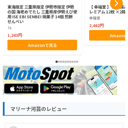
東海限定 三重県限定 伊勢市限定 伊勢
【 幸福堂 】 伊勢極
の国 海老めでたし 三重県産伊勢えび使
レミアム 12枚 ×2箱
用 ISE EBI SENBEI 焼菓子 14個 煎餅
幸福堂
せんべい
2,462円
7a
1,243円
Amazo
Amazonで見る
マリーナ河芸のレビュー