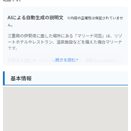
AIによる自動生成の説明文
※内容の正確性は保証されていませ
ん。
三重県の伊勢湾に面した場所にある「マリーナ河芸」は、リゾ
ートホテルやレストラン、温泉施設などを備えた複合マリーナ
です。
...続きを読む
伊勢湾を望むオーシャンビューの客室や、新鮮な seafood が
楽しめるレストラン、潮風を感じながら入れる露天風呂など、
魅力的な施設が揃っています。
基本情報
周辺には、夫婦岩で有名な二見浦や、伊勢神宮、鳥羽水族館な
ど、三重県を代表する観光スポットも多く、観光の拠点として
も最適です。バイクで訪れる場合、伊勢湾岸自動車道「湾岸長
島IC」から約20分とアクセスも良好です。潮風を感じながら、
快適なツーリングを楽しめるでしょう。