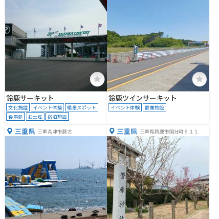
鈴鹿サーキット
鈴鹿ツインサーキット
文化施設
イベント体験
絶景スポット
イベント体験
商業施設
食事処
お土産
宿泊施設
三重県
三重県
三重県津市藤方
三重県鈴鹿市国分町８１１