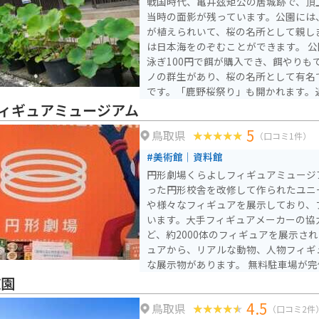
戦国時代、亀井玆矩公の居城跡で、頂
当時の面影が残っています。公園には、
が植えられいて、桜の名所として親し
は日本海をのぞむことができます。 公園には鯉や白鳥、かもが
泳ぎ100円で餌が購入でき、餌やりも
ノの群生があり、桜の名所として有名
です。「鹿野桜祭り」も開かれます。
るので、ゆっくりできます。
ィギュアミュージアム
5
鳥取県
（口コミ1件）
#美術館｜資料館
円形劇場くらよしフィギュアミュージ
った円形校舎を改修して作られたユニ
や様々なフィギュアを展示しており、
います。大手フィギュアメーカーの協
ど、約2000体のフィギュアを展示さ
ュアから、リアルな動物、人物フィギ
な展示物があります。 無料駐車場が完備されており、大型観光
バスでも利用可能です。営業時間は9:00～
趙園
で）で、無休で運営されています。円
4.5
鳥取県
ミュージアムは、フィギュアコレクタ
（口コミ2件