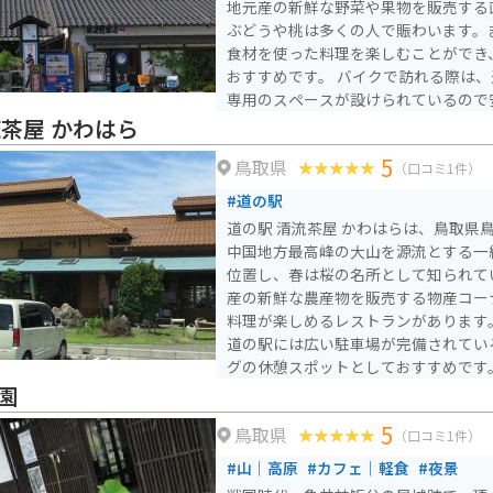
地元産の新鮮な野菜や果物を販売する
うか。
ぶどうや桃は多くの人で賑わいます。
食材を使った料理を楽しむことができ
おすすめです。 バイクで訪れる際は、道の駅の駐車場にバイク
専用のスペースが設けられているので
一の規模を誇る「ドイツの森クローネ
流茶屋 かわはら
「旧閑谷学校」などの観光スポットがあります。 
5
鳥取県
屋は、地元の特産品やグルメ、そして
（口コミ1件）
適な場所です。
#道の駅
道の駅 清流茶屋 かわはらは、鳥取県
中国地方最高峰の大山を源流とする一
位置し、春は桜の名所として知られて
産の新鮮な農産物を販売する物産コー
料理が楽しめるレストランがあります。 バイクで訪れる場
道の駅には広い駐車場が完備されてい
グの休憩スポットとしておすすめです
兎神社などの観光スポットも点在して
園
ても便利です。道の駅で購入できる梨
5
鳥取県
産の二十世紀梨を使用しており、濃厚
（口コミ1件）
しめます。
#山｜高原
#カフェ｜軽食
#夜景