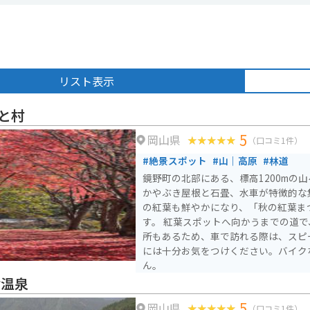
リスト表示
と村
5
岡山県
（口コミ1件）
#絶景スポット
#山｜高原
#林道
鏡野町の北部にある、標高1200mの
かやぶき屋根と石畳、水車が特徴的な
の紅葉も鮮やかになり、「秋の紅葉ま
す。 紅葉スポットへ向かうまでの道で、すれ違いのできない箇
所もあるため、車で訪れる際は、スピ
には十分お気をつけください。バイク
ん。
津温泉
5
岡山県
（口コミ1件）