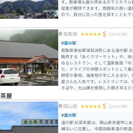
す。飲泉場も数か所あるのでミネラル
促進が期待できます。雰囲気の良い温
ので、自分に合った宿を探すこともで
挟
5
鳥取県
（口コミ1件）
#道の駅
鳥取県東伯郡湯梨浜町にある道の駅 
販売する「あぐりマーケット」や、地
めるレストラン、そして温泉施設「ゆ
た、ドライブの休憩スポットとして最適な
野菜や果物、海産物が手に入るほか、
屋さんも人気です。レストランでは、
そばや、大山鶏を使用した親子丼など
た、温泉施設「ゆアシス」には、露天
菜茶屋
があり、ドライブの疲れをゆっくりと
5
岡山県
バイクで訪れる場合、道の駅には広々
（口コミ1件）
いるので安心です。鳥取県は、日本海
#道の駅
ートや、山間部を走るワインディング
道の駅 彩菜茶屋は、岡山県赤磐市にあ
ングに最適な道がたくさんあります。
線沿いに位置し、中国自動車道の側道
取県の自然を満喫するツーリングを楽