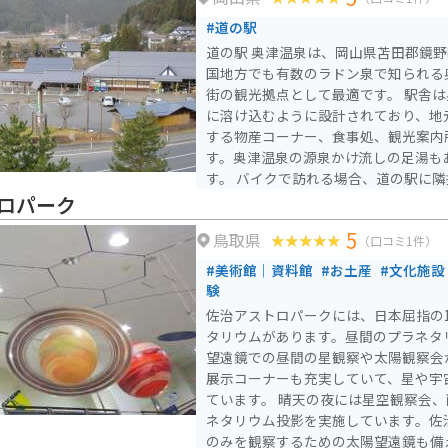
#道の駅
道の駅 奥津温泉は、岡山県苫田郡鏡
国地方でも有数のラドン泉で知られる
街の観光拠点として最適です。 駅舎は奥津温泉街の古い町並み
に溶け込むように設計されており、地
する物産コーナー、食事処、観光案内
す。奥津温泉の源泉かけ流しの足湯も
す。 バイクで訪れる場合、道の駅に隣接する場所にバイクスタ
ンドと屋根付きの駐輪場が用意されて
ロパーク
泉街は石畳の道が多く、バイクの乗り
5
鳥取県
奥津温泉は、美作三湯の一つに数えら
（口コミ1件）
くいのが特徴で、飲泉もできます。周
#美術館｜資料館
#お土産
#文化施設
おり、日帰り入浴可能な施設も多いで
験
伝統的建造物群保存地区に選定されて
佐治アストロパークには、日本屈指の1
楽しめます。名産品としては、作州絣
タリウムがあります。昼間のプラネタ
ます。
望遠鏡での昼間の星観察や太陽観察会
展示コーナーも充実していて、星や宇
ています。 晴天の夜には星空観察会、雨天曇天時の夜にはプラ
ネタリウム投影を実施しています。佐
のみを観察するための太陽望遠鏡も備