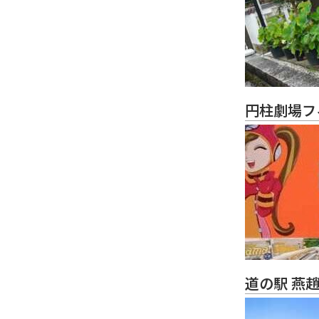
円柱劇場フ
道の駅 燕