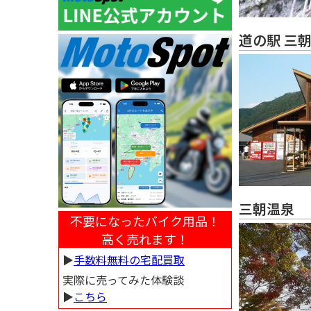
道の駅 三
三朝温泉
不要になったバイク用品！
高く売れます！
▶︎
手数料無料の宅配買取
実際に売ってみた体験談
▶︎
こちら