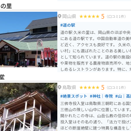
不定期に太陽観察会もしています。
米の里
5
岡山県
（口コミ1件）
#道の駅
道の駅 久米の里は、岡山県のほぼ中
にある道の駅です。中国自動車道の美
ど近く、アクセスも良好です。 久米の里は、「日本で最も美し
い村」にも選ばれたことのある美しい
として知られています。道の駅の施設
や果物を販売する農産物直売所や、地
しめるレストランがあります。特に、
や、美咲町産のフルーツを使ったジェラー
堂
クで訪れる場合、道の駅の駐車場は広
5
鳥取県
の駐車スペースも用意されているので
（口コミ1件）
は、美しい棚田の風景が広がる「棚田
#絶景スポット
#神社｜寺院
#山｜高
財に指定されている「旧梶村家住宅」
三佛寺投入堂は鳥取県三朝町にある国宝
しています。道の駅 久米の里は、美
三徳山の険しい山中に位置しています。
ら、地元の美味しいものを楽しめる、
開かれたこの寺は、山岳仏教の信仰の
投入堂はその名の通り、「法力で投げ
ほどの断崖絶壁に建つ特異な構造をし