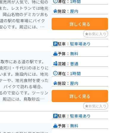
滞在：
1時間
直売所が人気で、特に旬の
また、レストランでは地元
施設：
屋内
、岡山名物のデミカツ丼も
詳しく見る
安心です。周辺には、日本
ンベルク」や、歴史ある
お気に入り
道の駅 彩菜茶
駐車：
駐車場あり
周辺観光の拠点としても最
予算：
無料
鳥取市にある道の駅です。
混雑：
普通
級河川・千代川のほとりに
滞在：
1時間
います。施設内には、地元
ナーや、地元食材を使った
施設：
屋内
合、
るので安心です。ツーリン
詳しく見る
。周辺には、鳥取砂丘や白
おり、鳥取観光の拠点とし
お気に入り
ソフトクリームは、鳥取県
駐車：
駐車場あり
な甘さと爽やかな風味が楽
予算：
無料