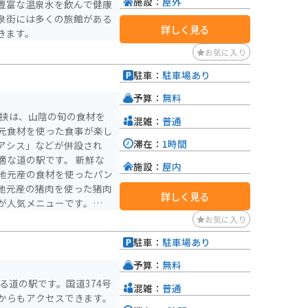
施設：
屋外
豊富な温泉水を飲んで健康
泉街には多くの旅館がある
詳しく見る
きます。
お気に入り
駐車：
駐車場あり
予算：
無料
犬挟は、山陰の旬の食材を
混雑：
普通
元食材を使った食事が楽し
滞在：
1時間
アシス」などが併設され
道の駅です。 新鮮な
施設：
屋内
地元産の食材を使ったパン
地元産の猪肉を使った猪肉
詳しく見る
が人気メニューです。ま
風呂やサウナ、岩盤浴など
お気に入り
癒やすことができます。
駐車：
駐車場あり
とした駐車場が完備されて
沿岸を走る気持ちの良いル
予算：
無料
ロードなど、バイクツーリ
る道の駅です。国道374号
混雑：
普通
道の駅 犬挟を拠点に、鳥
からもアクセスできます。
しんでみてはいかがでしょ