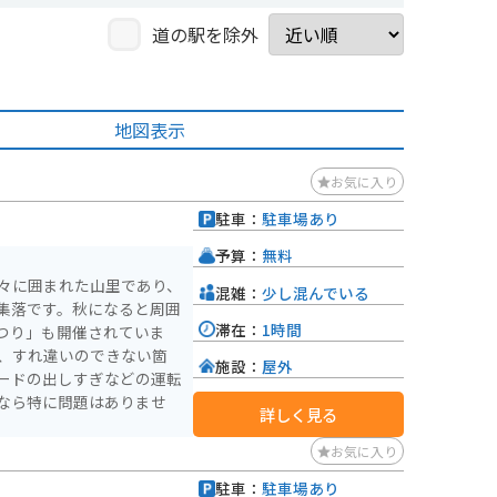
道の駅を除外
地図表示
お気に入り
駐車：
駐車場あり
予算：
無料
山々に囲まれた山里であり、
混雑：
少し混んでいる
集落です。秋になると周囲
滞在：
1時間
つり」も開催されていま
施設：
屋外
ードの出しすぎなどの運転
なら特に問題はありませ
詳しく見る
お気に入り
駐車：
駐車場あり