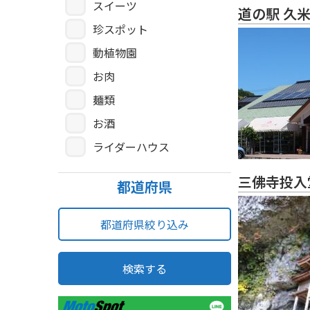
スイーツ
道の駅 久
珍スポット
動植物園
お肉
麺類
お酒
ライダーハウス
三佛寺投入
都道府県
都道府県絞り込み
検索する