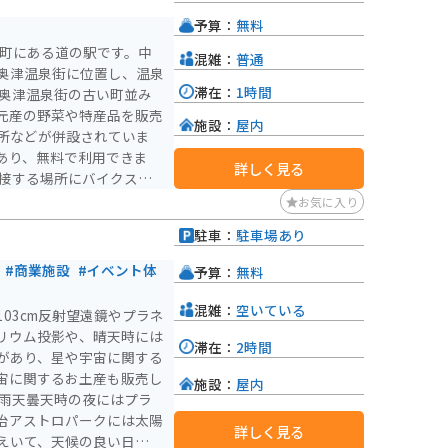
予算：
無料
野町にある道の駅です。中
混雑：
普通
奥津温泉街に位置し、温泉
滞在：
1時間
元産の野菜や特産品を販売
施設：
屋内
所などが併設されていま
あり、無料で利用できま
詳しく見る
いるので安心です。奥津温
お気に入り
入れに注意が必要です。
駐車：
駐車場あり
れる名湯です。湯冷めしに
辺には温泉宿が軒を連ねて
#商業施設
#イベント体
予算：
無料
す。温泉街には、国の重要
いるエリアもあり、散策も
混雑：
空いている
03cm反射望遠鏡やプラネ
や木杓子などが知られてい
リウム投影や、晴天時には
滞在：
2時間
があり、星や宇宙に関する
宙に関するお土産も販売し
施設：
屋内
治アストロパークには太陽
詳しく見る
えいて、天候の良い日には