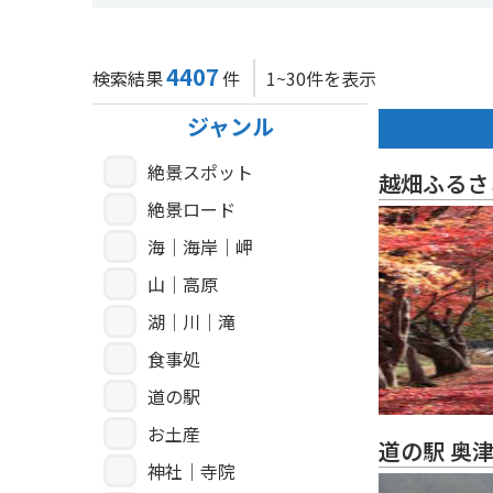
4407
検索結果
件
1~30件を表示
ジャンル
絶景スポット
越畑ふるさ
絶景ロード
海｜海岸｜岬
山｜高原
湖｜川｜滝
食事処
道の駅
お土産
道の駅 奥
神社｜寺院