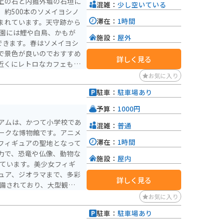
上の石と内掘外堀の石垣に
混雑：
少し空いている
約500本のソメイヨシノ
滞在：
1時間
まれています。天守跡から
施設：
屋外
できます。春はソメイヨシ
で景色が良いのでおすすめ
詳しく見る
近くにレトロなカフェもあ
お気に入り
駐車：
駐車場あり
予算：
1000円
アムは、かつて小学校であ
混雑：
普通
ークな博物館です。アニメ
滞在：
1時間
フィギュアの聖地となって
力で、恐竜や仏像、動物な
施設：
屋内
れています。美少女フィギ
ュア、ジオラマまで、多彩
詳しく見る
17:00（夏季は18:00ま
お気に入り
形劇場くらよしフィギュア
駐車：
駐車場あり
ーやアニメファンにとって
）