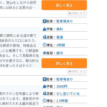
詳しく見る
拝には体力と注意が必要
め、動きやすい服装と靴で
お気に入り
駐車：
駐車場あり
予算：
無料
伯郡三朝町にある道の駅で
混雑：
普通
温泉街の入り口にあたり、
滞在：
1時間
しにも最適です。三朝温泉
施設：
屋内
肉まん、そして鳥取県の名
スやお菓子など、魅力的な
詳しく見る
材を使ったそばやうどん、
お気に入り
ツーリング途中の休憩場所
駐車：
駐車場あり
近くにあるので、温泉を楽
徳山三佛寺投入堂や、河原
予算：
2000円
ています。
混雑：
少し空いている
度のラドン含有量により新
られています。温泉街の中
滞在：
1.5時間
も無料で入れる露天風呂で