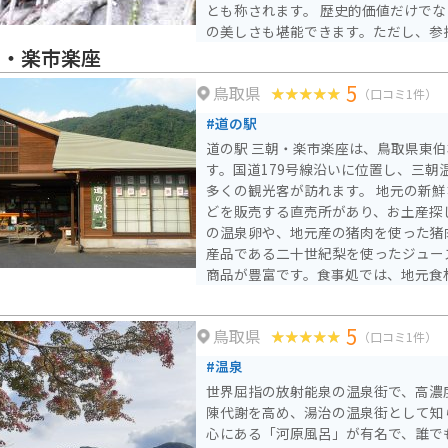
とも称されます。 歴史的価値だけでなく、登山をしながら自然
の美しさも堪能できます。ただし、参
で、特に登山道は急坂で滑りやすいた
朝・楽市楽座
訪れてください。
5
鳥取県
（口コミ1件）
#道の駅
道の駅 三朝・楽市楽座は、鳥取県東
す。国道179号線沿いに位置し、三朝
多くの観光客が訪れます。 地元の新鮮な野菜や果物、特産品な
どを販売する直売所があり、お土産探
の温泉卵や、地元産の猪肉を使った猪
産品である二十世紀梨を使ったジュー
商品が豊富です。食事処では、地元食
ラーメンなどが楽しめます。 バイクで訪れる場合は、道の駅に
隣接する無料駐車場に駐車できます。
5
鳥取県
としても最適です。三朝温泉街もすぐ
（口コミ1件）
しむのも良いでしょう。周辺には、三
#温泉
露天風呂など、観光スポットも点在し
世界屈指の放射能泉の温泉街で、高濃
陳代謝を高め、湯治の温泉街として知
心にある「河原風呂」が有名で、誰で