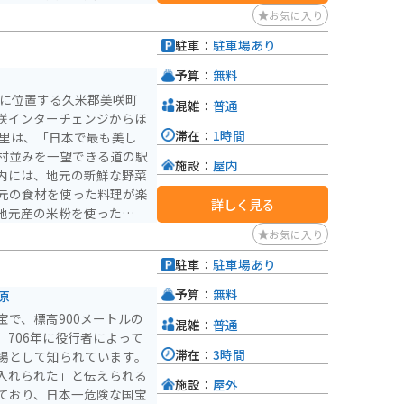
お気に入り
駐車：
駐車場あり
予算：
無料
央に位置する久米郡美咲町
混雑：
普通
咲インターチェンジからほ
滞在：
1時間
村並みを一望できる道の駅
施設：
屋内
内には、地元の新鮮な野菜
元の食材を使った料理が楽
詳しく見る
地元産の米粉を使ったパン
トは人気です。 バイ
お気に入り
々としており、バイク専用
駐車：
駐車場あり
安心です。また、周辺に
展望台」や、国の重要文化
予算：
無料
原
など、観光スポットも点在
で、標高900メートルの
混雑：
普通
しい自然と触れ合いなが
706年に役行者によって
魅力的な道の駅です。
滞在：
3時間
場として知られています。
入れられた」と伝えられる
施設：
屋外
ており、日本一危険な国宝