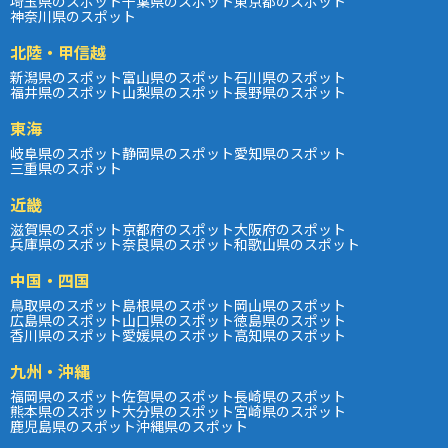
埼玉県のスポット
千葉県のスポット
東京都のスポット
神奈川県のスポット
北陸・甲信越
新潟県のスポット
富山県のスポット
石川県のスポット
福井県のスポット
山梨県のスポット
長野県のスポット
東海
岐阜県のスポット
静岡県のスポット
愛知県のスポット
三重県のスポット
近畿
滋賀県のスポット
京都府のスポット
大阪府のスポット
兵庫県のスポット
奈良県のスポット
和歌山県のスポット
中国・四国
鳥取県のスポット
島根県のスポット
岡山県のスポット
広島県のスポット
山口県のスポット
徳島県のスポット
香川県のスポット
愛媛県のスポット
高知県のスポット
九州・沖縄
福岡県のスポット
佐賀県のスポット
長崎県のスポット
熊本県のスポット
大分県のスポット
宮崎県のスポット
鹿児島県のスポット
沖縄県のスポット