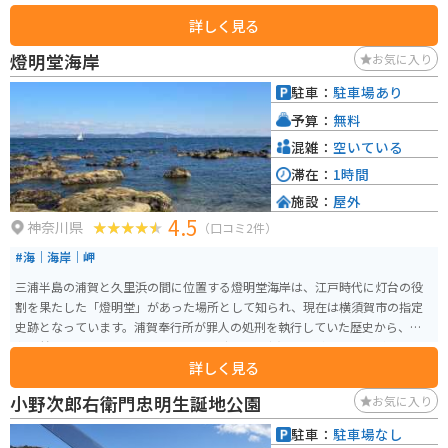
かけて海沿いを走るため、気持ちの良い走りが体感できます。
詳しく見る
燈明堂海岸
お気に入り
駐車：
駐車場あり
予算：
無料
混雑：
空いている
滞在：
1時間
施設：
屋外
4.5
神奈川県
（口コミ2件）
#海｜海岸｜岬
三浦半島の浦賀と久里浜の間に位置する燈明堂海岸は、江戸時代に灯台の役
割を果たした「燈明堂」があった場所として知られ、現在は横須賀市の指定
史跡となっています。浦賀奉行所が罪人の処刑を執行していた歴史から、別
名「首切り場」とも呼ばれています。 京急久里浜駅から車で30分圏内という
詳しく見る
アクセスの良さながら、三浦半島では珍しい細かい貝殻からなる白い砂浜
と、約500メートルにわたる広い浅瀬が続く穴場のスポットです。海水浴やス
小野次郎右衛門忠明生誕地公園
お気に入り
ノーケリングの練習にも適しており、冬の澄んだ日には対岸の房総半島をき
れいに望むことができます。 隣接する有料駐車場のほか、バイクであれば浜
駐車：
駐車場なし
の入り口付近に停車できるスペースもあり、磯遊びや景色を楽しめる静かな