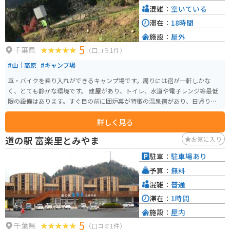
混雑：
空いている
滞在：
18時間
施設：
屋外
5
千葉県
（口コミ1件）
#山｜高原
#キャンプ場
車・バイクを乗り入れができるキャンプ場です。周りには宿が一軒しかな
く、とても静かな環境です。 建屋があり、トイレ、水道や電子レンジ等最低
限の設備はあります。すぐ目の前に囲炉裏が特徴の温泉宿があり、日帰り温
泉利用や囲炉裏を囲んでの食事が可能です。
詳しく見る
道の駅 富楽里とみやま
お気に入り
駐車：
駐車場あり
予算：
無料
混雑：
普通
滞在：
1時間
施設：
屋内
5
千葉県
（口コミ1件）