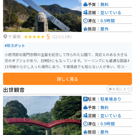
予算：
無料
海岸です。
混雑：
空いている
滞在：
0.5時間
施設：
屋外
5
千葉県
（口コミ1件）
#珍スポット
小野次郎右衛門忠明の生誕を記念して作られた公園で、見応えのある大きな
刃のオブジェがあり、日時計にもなっています。ツーリングにも最適な国道4
10号線から少し入った場所にあり、千葉県民でも知らない人が多い、珍スポ
ットです。 小野次郎右衛門忠明とは、小野派一刀流の流祖で徳川家康、秀忠
詳しく見る
の剣術指南役をつとめた江戸時代初期を代表する実在の剣豪です。
出世観音
お気に入り
駐車：
駐車場あり
予算：
無料
混雑：
空いている
滞在：
0.5時間
施設：
屋外