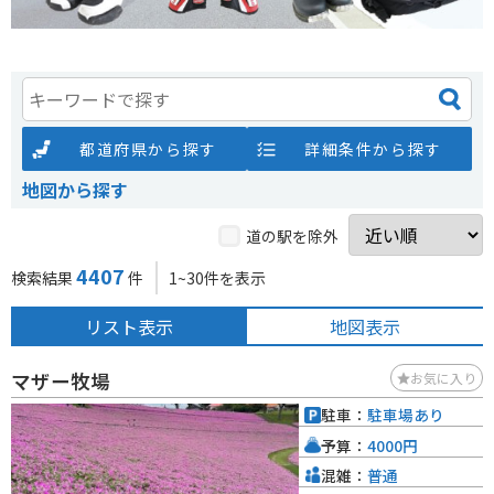
都道府県から探す
詳細条件から探す
地図から探す
道の駅を除外
4407
検索結果
件
1~30件を表示
リスト表示
地図表示
マザー牧場
お気に入り
駐車：
駐車場あり
予算：
4000円
混雑：
普通