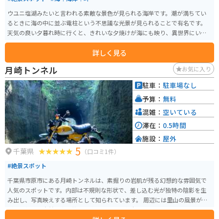
ウユニ塩湖みたいと言われる素敵な景色が見られる海岸です。潮が満ちてい
るときに海の中に並ぶ電柱という不思議な光景が見られることで有名です。
天気の良い夕暮れ時に行くと、きれいな夕焼けが海にも映り、異世界にいる
ような素晴らしい景色を見ることができます。 車やバイクを止められるよう
詳しく見る
なスペースがあります。奥の方へ歩いていくと海が見えてくるので、そのま
ま奥まで歩き続けると電柱が見えてきます。道はきちんと整備されているわ
月崎トンネル
お気に入り
けではないので、背の高い草をかき分けながら進む場所もあります。
駐車：
駐車場なし
予算：
無料
混雑：
空いている
滞在：
0.5時間
施設：
屋外
5
千葉県
（口コミ1件）
#絶景スポット
千葉県市原市にある月崎トンネルは、素掘りの岩肌が残る幻想的な雰囲気で
人気のスポットです。内部は不規則な形状で、差し込む光が独特の陰影を生
み出し、写真映えする場所として知られています。 周辺には里山の風景が広
がり、静かな自然の中で散策を楽しめるのも魅力です。トンネル付近は足元