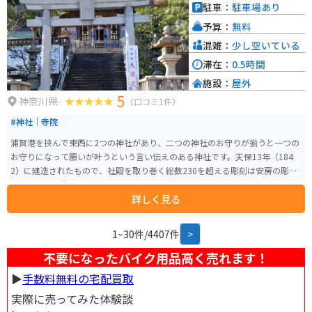
駐車：
駐車場あり
予算：
無料
混雑：
少し空いている
滞在：
0.5時間
施設：
屋外
5
神奈川県
（口コミ1件）
#神社｜寺院
浦賀港を挟んで東西に2つの神社があり、二つの神社のお守りが揃うと一つの
お守りになって願いが叶うという言い伝えのある神社です。天保13年（184
2）に建造されたもので、社殿を取り巻く総数230を超える彫刻は安房の彫刻
師「後藤利兵衛」の作品です。拝殿の格天井（ごうてんじょう）の花鳥の彫
詳しく見る
刻には、当時の日本には渡来していないとされる花や鳥も彫られています。
1~30件/4407件
>
不要になったバイク用品高く売れます！
▶︎
手数料無料の宅配買取
実際に売ってみた体験談