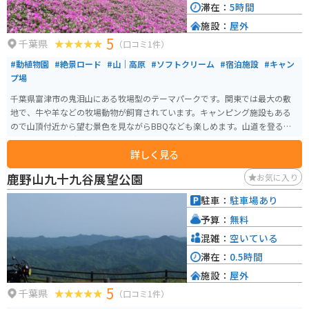
滞在：
5時間
施設：
屋外
5
千葉県
（口コミ1件）
#動植物園
#絶景ロード
#山｜高原
#ソフトクリーム
#宿泊施設
#キャン
プ場
千葉県富津市の鬼泪山にある牧場型のテーマパークです。関東では最大の敷
地で、牛や羊などの牧場動物が飼育されています。キャンピング施設もある
ので山頂付近から望む景色を見ながらBBQなども楽しめます。山道を登るの
で道中ツーリングにも最適です。
詳しく見る
鹿野山九十九谷展望公園
お気に入り
駐車：
駐車場あり
予算：
無料
混雑：
空いている
滞在：
0.5時間
施設：
屋外
5
千葉県
（口コミ1件）