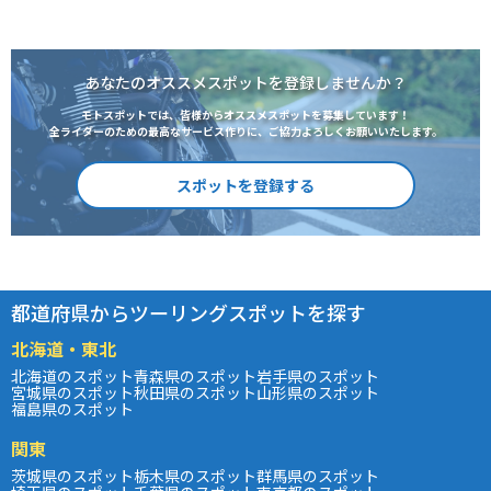
あなたのオススメスポットを登録しませんか？
モトスポットでは、皆様からオススメスポットを募集しています！
全ライダーのための最高なサービス作りに、ご協力よろしくお願いいたします。
スポットを登録する
都道府県からツーリングスポットを探す
北海道・東北
北海道のスポット
青森県のスポット
岩手県のスポット
宮城県のスポット
秋田県のスポット
山形県のスポット
福島県のスポット
関東
茨城県のスポット
栃木県のスポット
群馬県のスポット