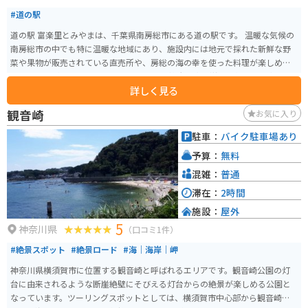
#道の駅
道の駅 富楽里とみやまは、千葉県南房総市にある道の駅です。 温暖な気候の
南房総市の中でも特に温暖な地域にあり、施設内には地元で採れた新鮮な野
菜や果物が販売されている直売所や、房総の海の幸を使った料理が楽しめる
レストランがあります。 また、周辺には、雄大な太平洋を一望できる富山
詳しく見る
（とみさん）や、四季折々の花が楽しめる道の駅とみうら枇杷倶楽部など、
観光スポットも充実しています。 バイクで訪れる際は、道の駅に隣接する駐
観音崎
お気に入り
車場にバイク専用の駐車スペースが設けられています。 房総半島をツーリン
グする際の休憩場所として、ぜひお立ち寄りください。 【おすすめポイン
駐車：
バイク駐車場あり
ト】 * 地元の新鮮な野菜や果物が購入できる * 房総の海の幸を使った料理が
予算：
無料
楽しめる * 太平洋を一望できる富山（とみさん）などの観光スポットにも近
い
混雑：
普通
滞在：
2時間
施設：
屋外
5
神奈川県
（口コミ1件）
#絶景スポット
#絶景ロード
#海｜海岸｜岬
神奈川県横須賀市に位置する観音崎と呼ばれるエリアです。観音崎公園の灯
台に由来されるような断崖絶壁にそびえる灯台からの絶景が楽しめる公園と
なっています。ツーリングスポットとしては、横須賀市中心部から観音崎に