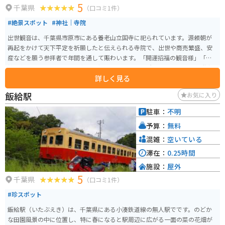
5
千葉県
（口コミ1件）
#絶景スポット
#神社｜寺院
出世観音は、千葉県市原市にある養老山立国寺に祀られています。源頼朝が
再起をかけて天下平定を祈願したと伝えられる寺院で、出世や商売繁盛、安
産などを願う参拝者で年間を通して賑わいます。「開運招福の観音様」「祈
祷の名刹」として、多くの方々に親しまれている場所です。 かなり急な階段
詳しく見る
を上っていかなければならない立地で、分かりづらい場所にありますが、養
老渓谷の美しい自然が待っています。手前に地元民家の人がやっているであ
飯給駅
お気に入り
ろう無人の駐車場があります。箱の中にお金を入れるシステムです。川の上の
赤い橋を渡った先にあります。道からは見えません。金の仏像があり綺麗で
駐車：
不明
す。人が少なく厳かな雰囲気です。
予算：
無料
混雑：
空いている
滞在：
0.25時間
施設：
屋外
5
千葉県
（口コミ1件）
#珍スポット
飯給駅（いたぶえき）は、千葉県にある小湊鉄道線の無人駅でです。のどか
な田園風景の中に位置し、特に春になると駅周辺に広がる一面の菜の花畑が