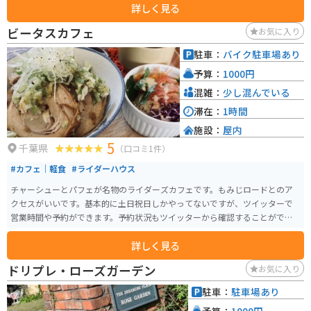
詳しく見る
「甲虫エリア」「PLAYエリア」「芝生エリア」「オフロードエリア」「休憩
エリア」の5つに分かれており、昆虫との触れ合いだけでなく、アスレチック
ビータスカフェ
お気に入り
やトランポリン、バギー体験など、多彩なアクティビティを楽しめます。 ま
た、芝生エリアでは愛犬とのドッグランやピクニックも可能で、家族全員で
駐車：
バイク駐車場あり
自然を満喫できます。都心からアクアライン経由で約1時間、海ほたるから車
予算：
1000円
で20分とアクセスも良好です。営業時間は10時から17時までです。入場料は
大人（中学生以上）1,500円、子供（3歳～小学生）800円で、2歳以下は無料
混雑：
少し混んでいる
です。夏休み期間（7月15日～8月31日）は料金が変更される場合があります
滞在：
1時間
ので、事前に確認をおすすめします。詳細は公式サイトでご確認ください。
施設：
屋内
自然豊かな環境で、昆虫との触れ合いや多彩な遊具を通じて、子供から大人
5
まで楽しめるスポットです。
千葉県
（口コミ1件）
#カフェ｜軽食
#ライダーハウス
チャーシューとパフェが名物のライダーズカフェです。もみじロードとのア
クセスがいいです。基本的に土日祝日しかやってないですが、ツイッターで
営業時間や予約ができます。予約状況もツイッターから確認することができ
るので確認してから行くのがオススメです。
詳しく見る
ドリプレ・ローズガーデン
お気に入り
駐車：
駐車場あり
予算：
1000円