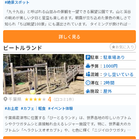
#絶景スポット
「九十九谷」と呼ばれる山並みの景観を一望できる展望公園です。山と渓谷
の眺めが美しい夕日と星空も楽しめます。朝靄が立ち込めた景色の美しさで
知られ「ちば眺望100景」にも選出されています。 タイミングが良ければ雲
海も見られます。
詳しく見る
ビートルランド
お気に入り
駐車：
駐車場あり
予算：
1000円
混雑：
少し空いている
滞在：
2時間
施設：
屋外
4
千葉県
（口コミ1件）
#お土産
#カフェ｜軽食
#イベント体験
千葉県君津市に位置する「びーとるランド」は、世界各地の珍しいカブトム
シやクワガタムシと直接触れ合えるレジャー施設です。特に、世界最大のカ
ブトムシ「ヘラクレスオオカブト」や、七色に輝く「ニジイロクワガタ」な
ど、多彩な甲虫を間近で観察し、実際に手に取ることができます。施設内は