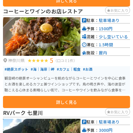
詳しく見る
が滑りやすく、雨天時は特に注意が必要なため歩きやすい靴がおすすめで
す。 バイクで訪れる場合、養老渓谷周辺のワインディングを楽しみながらア
コーヒーとワインのお店レストア
お気に入り
クセスできるルートで、ツーリングの立ち寄りスポットとしても最適です
が、道幅が狭い区間もあるため慎重な走行が求められます。目的地の途中か
駐車：
駐車場あり
ら電波が入らなくなります。また、道が濡れていたりぬかるんでいる箇所が
予算：
1500円
あり、運転に自信がない人は特に注意が必要です。
混雑：
少し空いている
滞在：
1.5時間
施設：
屋内
5
神奈川県
（口コミ1件）
#絶景スポット
#海｜海岸｜岬
#カフェ｜軽食
#お酒
観音崎の絶景オーシャンビューを眺めながらコーヒーとワインを中心に食事
とお酒を楽しめるカフェ兼ワインショップです。鳥の鳴き声や、海の波音が
聴こえる心休まる素晴らしい街で、コーヒーやワインを飲みながら食事をす
ることができる場所です。
詳しく見る
RVパーク 七里川
お気に入り
駐車：
駐車場あり
予算：
3000円