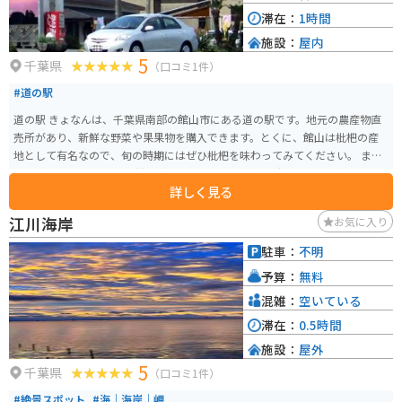
滞在：
1時間
施設：
屋内
5
千葉県
（口コミ1件）
#道の駅
道の駅 きょなんは、千葉県南部の館山市にある道の駅です。地元の農産物直
売所があり、新鮮な野菜や果果物を購入できます。とくに、館山は枇杷の産
地として有名なので、旬の時期にはぜひ枇杷を味わってみてください。 ま
た、道の駅 きょなんは、館山湾に面しており、美しい海の景色を一望できま
詳しく見る
す。特に、夕暮れ時は絶景です。バイクで訪れる際は、海岸線を走るのがおす
すめです。道の駅から少し足を伸ばせば、海水浴やマリンスポーツを楽しめ
江川海岸
お気に入り
るスポットもあります。
駐車：
不明
予算：
無料
混雑：
空いている
滞在：
0.5時間
施設：
屋外
5
千葉県
（口コミ1件）
#絶景スポット
#海｜海岸｜岬