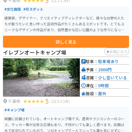
5
千葉県
（口コミ2件）
#文化施設
#珍スポット
建築家、デザイナー、クリエイティブディレクターなど、様々な分野の人た
ちが創りたいと思い作った芸術作品がたくさんあるスポットです。とてもユ
ニークなデザインの作品があり、自然豊かな広い公園のような作りになって
います。動物もいたり、イートスペースもあり、とても楽しい作りになって
詳しく見る
いる。芸術に興味がある人もない人も楽しめるのでオススメです。
イレブンオートキャンプ場
お気に入り
駐車：
駐車場あり
予算：
2000円
混雑：
少し空いている
滞在：
5時間
施設：
屋外
5
千葉県
（口コミ1件）
#キャンプ場
綺麗に区画されている、オートキャンプ場です。遊具やラジコンカーのコー
ス、サッカー等が出来る広場もあり、子供がいても楽しく遊べます。区画は
木で区切られているので、ソロキャンプで一人でいっても誰も気にせずにの