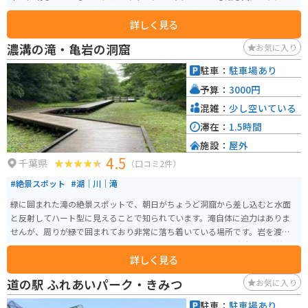
んびりと過ごすことが出来ます。夏でも木が生い茂っていて、涼しいです。
詳しく見る
濃溝の滝・亀岩の洞窟
お気に入り
駐車：
駐車場あり
予算：
3000円
混雑：
少し空いている
滞在：
1.5時間
施設：
屋外
4.5
千葉県
（口コミ2件）
#絶景スポット
#湖｜川｜滝
緑に囲まれた滝の絶景スポットで、朝日がちょうど洞窟から差し込むと水面
と反射してハート型に見えることで知られています。滝自体に迫力はありま
せんが、周りが緑で囲まれており非常に落ち着いている場所です。岩を渡っ
て行けば濡れずに滝の近くまで行くことができます。 清水渓流広場が隣接さ
詳しく見る
れており、そのすぐ近くには木道があり、梅雨の時期はホタルが舞う姿を見
ることができます。ホタルが楽しめる梅雨の時期だけではなく、周辺にある
道の駅 ふれあいパーク・きみつ
お気に入り
亀山湖・亀山ダムは秋になると紅葉を楽しむことができます。 駐車場がある
ので、車・バイクで行くことが可能で、君津ICまたは木更津ICで降りて房総ス
駐車：
駐車場あり