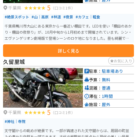
5
千葉県
（口コミ1件）
#絶景スポット
#山｜高原
#林道
#夜景
#カフェ｜軽食
千葉県鴨川市大山にある東京から一番近い棚田です。LEDを使い「棚田のあか
り・棚田の夜祭り」が、10月中旬から1月初めまで開催されています。シン・
エヴァンゲリオン劇場版で登場シーンのロケ地になりました。昼も綺麗です
が、夜のライトアップを見に来るのもオススメです。
詳しく見る
久留里城
お気に入り
駐車：
駐車場あり
予算：
無料
混雑：
普通
滞在：
1時間
施設：
屋外
5
千葉県
（口コミ1件）
#神社｜寺院
天守閣からの眺めが絶景です。一部が再建された天守閣からは、周囲の町並
みや豊かな自然を一望できます。古代の戦略的な視点から現代の美しい風景