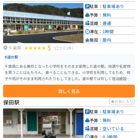
でも気軽に歴史と絶景を満喫できる人気スポットです。
駐車：
駐車場あり
予算：
無料
混雑：
普通
滞在：
1時間
施設：
屋内
5
千葉県
（口コミ1件）
#道の駅
千葉県にある廃校となった小学校をそのまま使用した道の駅。地酒や名産物
を買うことはもちろん、食べることもできる。小学校を利用してるため、椅
子や机がそのまま利用されたりもしてました。道の駅では珍しく宿泊施設も
あり、お湯にも浸かれる施設もある。
詳しく見る
保田駅
お気に入り
駐車：
駐車場あり
予算：
無料
混雑：
空いている
滞在：
0.2時間