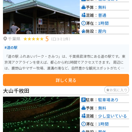
カイラインや国道県道を通って約40分ほどで到着できます。
予算：
無料
混雑：
普通
滞在：
1時間
施設：
屋内
5
千葉県
（口コミ1件）
#道の駅
「道の駅 ふれあいパーク・きみつ」は、千葉県君津市にある道の駅です。東
京湾アクアラインを使えば、都心から約1時間でアクセスできます。 周辺に
は、鹿野山やマザー牧場、濃溝の滝など、自然豊かな観光スポットがたくさ
んあります。とくに、鹿野山はバイクで走るのが気持ち良いコースなので、
詳しく見る
ツーリングにもおすすめです。道の駅には、地元の新鮮な農産物が販売され
ているほか、レストランでは君津産の食材を使った料理を楽しむことができ
大山千枚田
お気に入り
ます。名物は、竹炭を使った真っ黒なソフトクリーム「竹炭ソフト」です。
また、併設されている「君津ふるさと物産館」では、君津市や周辺地域の特
駐車：
駐車場あり
産品を販売しています。
予算：
無料
混雑：
少し空いている
滞在：
1時間
施設：
屋外