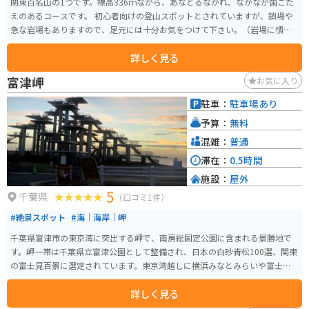
関東百名山の1つです。標高336ｍながら、あなどるなかれ、なかなか歯ごた
えのあるコースです。 初心者向けの登山スポットとされていますが、鎖場や
急な岩場もありますので、足元には十分お気をつけて下さい。（岩場に慣れ
ていない方は、登山慣れした人と行くことをオススメします。） 山頂からの
詳しく見る
景色は非常に素晴らしく、360℃のパノラマが広がっていて、達成感バツグン
ですよ！ 駐車場は、伊予ヶ岳登山口にある平群天神社に登山者用無料駐車場
富津岬
お気に入り
があります。
駐車：
駐車場あり
予算：
無料
混雑：
普通
滞在：
0.5時間
施設：
屋外
5
千葉県
（口コミ1件）
#絶景スポット
#海｜海岸｜岬
千葉県富津市の東京湾に突出する岬で、南房総国定公園に含まれる景勝地で
す。岬一帯は千葉県立富津公園として整備され、日本の白砂青松100選、関東
の富士見百景に選定されています。東京湾越しに横浜みなとみらいや富士
山、アクアラインが眺められるので、景色もよく特徴的な展望台があるの
詳しく見る
で、写真も映えます。