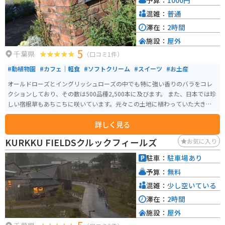
混雑：
普通
滞在：
2時間
施設：
屋外
5
千葉県
（口コミ1件）
#動植物園
#カフェ｜軽食
#ソフトクリーム
#スイーツ
#お土産
オールドローズとイングリッシュローズの中でも特に強い香りのバラをコレ
クションしており、その数は500品種2,500本に及びます。 また、日本では珍
しい宿根草もあちこちに咲いています。元々この土地に植わっていた大きく
て見事な樹木を活かしたガーデン造りにも注目です。 敷地内には、アンティ
詳しく見る
ーク＆植物雑貨のお店や、天然のバラから作られた香水の香りが漂うお食事
＆お飲み物の図書館カフェもあり、庭園を眺めながらゆったりとした時間を
KURKKU FIELDSクルックフィールズ
お気に入り
過ごせます。
駐車：
駐車場あり
予算：
無料
混雑：
少し空いている
滞在：
2時間
施設：
屋外