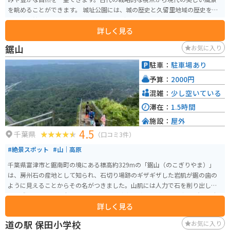
を眺めることができます。 城址公園には、城の歴史と久留里地域の歴史を学
べる資料館もあります。この地域の歴史を深く理解することができます。ま
詳しく見る
た、城址公園自体も四季折々の風情が楽しめるので、特に春の桜や秋の紅葉
の季節は格別です。 地元の祭りやイベントにも使われることがあり、地元の
鋸山
お気に入り
文化と結びついています。久留里城は歴史好き、自然好き、地元の文化に興味
がある人々にとって、オススメの場所です。
駐車：
駐車場あり
予算：
2000円
混雑：
少し空いている
滞在：
1.5時間
施設：
屋外
4.5
千葉県
（口コミ3件）
#絶景スポット
#山｜高原
千葉県富津市と鋸南町の境にある標高約329mの「鋸山（のこぎりやま）」
は、房州石の産地として知られ、石切り場跡のギザギザした岩肌が鋸の歯の
ように見えることからその名がつきました。山肌には人力で石を削り出した
跡が残り、歴史と迫力を感じさせます。 南側一帯は関東最古の勅願所・日本
詳しく見る
寺の境内で、「地獄のぞき」からは東京湾や富士山を望む絶景を楽しめま
す。さらに、日本一の大きさを誇る大仏や百尺観音、1500体を超える石仏群
道の駅 保田小学校
お気に入り
など見どころも豊富。ロープウェーで山頂までアクセスできるため、初心者