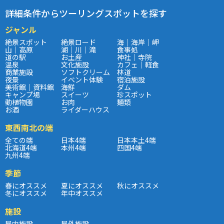
詳細条件からツーリングスポットを探す
ジャンル
絶景スポット
絶景ロード
海｜海岸｜岬
山｜高原
湖｜川｜滝
食事処
道の駅
お土産
神社｜寺院
温泉
文化施設
カフェ｜軽食
商業施設
ソフトクリーム
林道
夜景
イベント体験
宿泊施設
美術館｜資料館
海鮮
ダム
キャンプ場
スイーツ
珍スポット
動植物園
お肉
麺類
お酒
ライダーハウス
東西南北の端
全ての端
日本4端
日本本土4端
北海道4端
本州4端
四国4端
九州4端
季節
春にオススメ
夏にオススメ
秋にオススメ
冬にオススメ
年中オススメ
施設
屋内施設
屋外施設