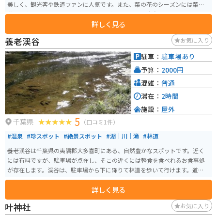
美しく、観光客や鉄道ファンに人気です。また、菜の花のシーズンには菜の
花と列車のコントラストを楽しむことができます。駅舎自体は非常にシンプ
詳しく見る
ルで、趣のある木造の待合室が趣があります。 この駅の一番の特徴は「世界
一大きなトイレ」が設置されていることです。丸太で覆われた中に草原の真
養老渓谷
お気に入り
ん中にポツンとガラス張りのトイレが設置されています。残念ながら女性専
用のトイレのため、男性は使用することはできません。
駐車：
駐車場あり
予算：
2000円
混雑：
普通
滞在：
2時間
施設：
屋外
5
千葉県
（口コミ1件）
#温泉
#珍スポット
#絶景スポット
#湖｜川｜滝
#林道
養老渓谷は千葉県の夷隅郡大多喜町にある、自然豊かなスポットです。近く
には有料ですが、駐車場が点在し、そこの近くには軽食を食べれるお食事処
が存在します。渓谷は、駐車場から下に降りて林道を歩いて行けます。道は滑
りやすいので、気をつけてください。
詳しく見る
叶神社
お気に入り