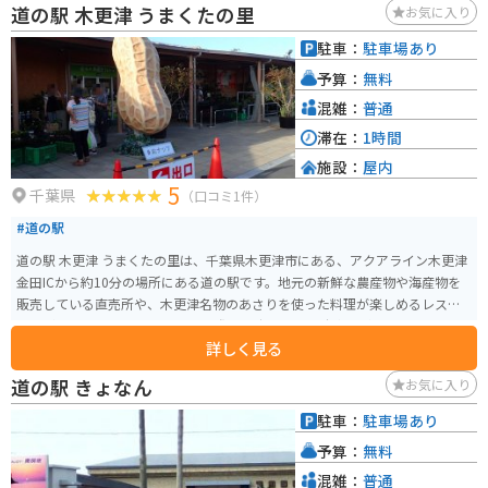
道の駅 木更津 うまくたの里
お気に入り
駐車：
駐車場あり
予算：
無料
混雑：
普通
滞在：
1時間
施設：
屋内
5
千葉県
（口コミ1件）
#道の駅
道の駅 木更津 うまくたの里は、千葉県木更津市にある、アクアライン木更津
金田ICから約10分の場所にある道の駅です。地元の新鮮な農産物や海産物を
販売している直売所や、木更津名物のあさりを使った料理が楽しめるレスト
ランがあります。 バイクで訪れる際は、広々とした駐車場があるので安心で
詳しく見る
す。アクアラインを通って東京方面から来る場合は、海ほたるPAで休憩して
から向かうのもおすすめです。周辺には、ドイツ風の街並みが楽しめるテー
道の駅 きょなん
お気に入り
マパーク「マザー牧場」や、東京湾を一望できる「鋸山」などの観光スポッ
トがあります。 木更津は、あさりや海苔などの海産物が有名です。道の駅 う
駐車：
駐車場あり
まくたの里でも、新鮮な魚介類を購入することができます。また、お土産に
予算：
無料
は、木更津産の海苔を使ったお菓子や、あさりの佃煮などがおすすめです。
混雑：
普通