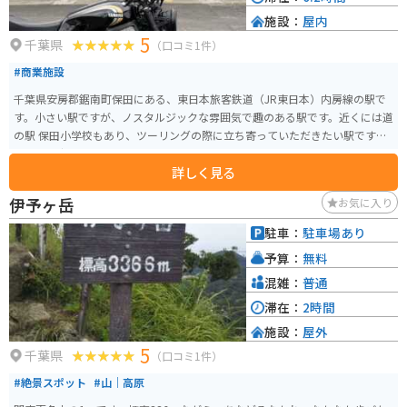
施設：
屋内
5
千葉県
（口コミ1件）
#商業施設
千葉県安房郡鋸南町保田にある、東日本旅客鉄道（JR東日本）内房線の駅で
す。小さい駅ですが、ノスタルジックな雰囲気で趣のある駅です。近くには道
の駅 保田小学校もあり、ツーリングの際に立ち寄っていただきたい駅です。
利用者も少ないので、バイクは停めやすいです。
詳しく見る
伊予ヶ岳
お気に入り
駐車：
駐車場あり
予算：
無料
混雑：
普通
滞在：
2時間
施設：
屋外
5
千葉県
（口コミ1件）
#絶景スポット
#山｜高原