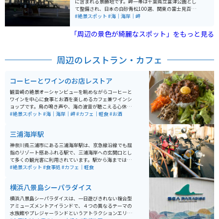
に含まれる景勝地です。岬一帯は千葉県立富津公園とし
て整備され、日本の白砂青松100選、関東の富士見百景
に選定されています。東京湾越しに横浜みなとみらいや
#絶景スポット
#海｜海岸｜岬
富士山、アクアラインが眺められるので、景色もよく特
徴的な展望台があるので、写真も映えます。
「周辺の景色が綺麗なスポット」をもっと見る
周辺のレストラン・カフェ
コーヒーとワインのお店レストア
観音崎の絶景オーシャンビューを眺めながらコーヒーと
ワインを中心に食事とお酒を楽しめるカフェ兼ワインシ
ョップです。鳥の鳴き声や、海の波音が聴こえる心休ま
る素晴らしい街で、コーヒーやワインを飲みながら食事
#絶景スポット
#海｜海岸｜岬
#カフェ｜軽食
#お酒
をすることができる場所です。
三浦海岸駅
神奈川県三浦市にある三浦海岸駅は、京急線沿線でも屈
指のリゾート感あふれる駅で、三浦海岸への玄関口とし
て多くの観光客に利用されています。駅から海までは徒
歩圏内で、夏は海水浴、冬から春にかけては河津桜と菜
#絶景スポット
#食事処
#カフェ｜軽食
の花のコントラストが楽しめるスポットとして人気で
す。 海岸線は開放感があり、散策や写真撮影にも最適で
横浜八景島シーパラダイス
す。バイクで訪れる場合は三浦半島の海沿いルートを満
喫でき、周辺には駐車場も点在しているためツーリング
横浜八景島シーパラダイスは、一日遊びきれない複合型
の休憩や目的地としても利用しやすい立地です。 2月に
アミューズメントアイランドで、４つの異なるテーマの
河津桜が咲きます。また線路沿いにいくと桜と菜の花が
水族館やプレジャーランドというアトラクションエリア
綺麗に咲いています。駅から海も近く、５分程度で海沿