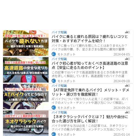
バイク知識
0
バイクに乗ると疲れる原因は？疲れないコツと
対策・おすすめアイテムを紹介！
バイクに乗っていて疲れを感じたことはありませんか？
バイクは肩や腰、手、足さまざまな箇所に疲労が蓄積し
やすい乗り物です。できるなら楽に乗りたいですよね。
モトスポット
2024-04-05
原因を知り対策を重ねておけば今よりもっと快適に走行
バイク知識
0
することができます。
バイク初心者が知っておくべき高速道路の注意
点【安全に走るためのポイント】
この記事ではバイクで高速道路を走るときの条件や注意
点を詳しく解説しています。高速道路でのバイクの運転
に不安を感じていませんか？実は安全に運転するには、
モトスポット
2024-09-18
走行条件や注意点を正しく理解することが大切です。高
バイク知識
0
速道路でも安全にバイクの運転を楽しむ方法を紹介しま
【AT限定免許で乗れるバイク】メリット・デメ
す！
リット・選び方を徹底解説！
ATバイクについて知りたい人必見！この記事では、ATバ
イクのメリット・デメリットや選び方について解説しま
す。 実はAT限定免許で乗れるバイクの種類は多数ありま
モトスポット
2024-09-26
す。記事を参考に、自分に合ったATバイクを選びましょ
バイク知識
0
う。
【ネオクラシックバイクとは？】魅力や自分に
合った選び方を詳しく解説！
バイクが好きな方は必見！この記事では、ネオクラシッ
クバイクの魅力や選び方、メンテナンス方法について解
説しています。実はネオクラシックバイクは、見た目と
モトスポット
2025-01-14