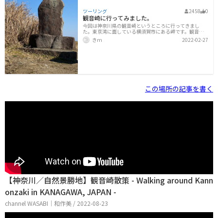
ツーリング
2458
0
観音崎に行ってみました。
今回は神奈川県の観音崎というところに行ってきまし
た。東京湾に面している横須賀市にある岬です。観音崎
周辺には駐車場があり、そこにバイクを停めることがで
きｍ
2022-02-27
きます。土日や休日は有料のようです(100円)。しかし、
岬の入り口でもバイクを停めても問題ない？ようです。
結構な台数が停めていました。今回はちゃんとした駐車
場に停めました。岬の入り口付近は砂浜になっていま
す。夏場だと海水浴場として賑わうようです。また、バー
ベキュー場もあり、テントを張ってバーベキューを楽し
んでいる家族もいました。また、飲食店も何店舗かあり
ます。散策していくと良い景色が望めます。天気が良けれ
この場所の記事を書く
ば対岸の房総半島まで目視できます。 観音崎
【神奈川／自然景勝地】観音崎散策 - Walking around Kann
onzaki in KANAGAWA, JAPAN -
channel WASABI｜和作美 / 2022-08-23