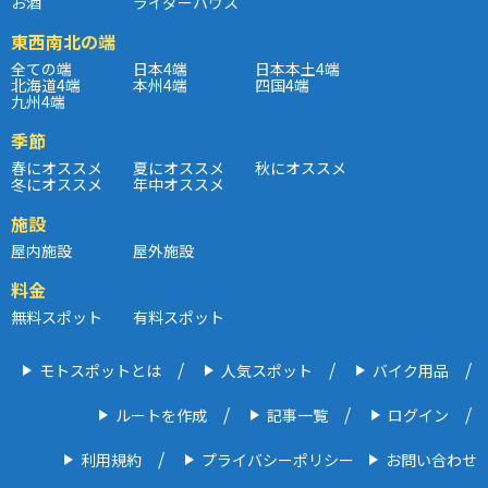
お酒
ライダーハウス
東西南北の端
全ての端
日本4端
日本本土4端
北海道4端
本州4端
四国4端
九州4端
季節
春にオススメ
夏にオススメ
秋にオススメ
冬にオススメ
年中オススメ
施設
屋内施設
屋外施設
料金
無料スポット
有料スポット
モトスポットとは
人気スポット
バイク用品
ルートを作成
記事一覧
ログイン
利用規約
プライバシーポリシー
お問い合わせ