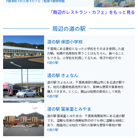
があります。絶叫マシーンや国内最多の5万尾のイワシの
#食事処
#お土産
#カフェ｜軽食
#動植物園
いへ行くことができます。近くに喫茶店やファストフー
大群泳、海の動物ショーなどが楽しめます。ショップや
ド店などがあり、そちらには駐車場があります。
レストラン、BBQエリア、ホテルも完備し、2021年には
「周辺のレストラン・カフェ」をもっと見る
アトラクションエリアや水族館がリニューアルされ、新
しいアトラクションや遊具が追加されました。 八景島は
入島が無料で、水族館以外にもレストランやカフェなど
周辺の道の駅
でリラックスしたり、ショッピングやアトラクションを
楽しんだりできます。釣り堀もあるので、自分で釣った
魚を食べることもできます。水族館は室内のため、雨の
道の駅 保田小学校
日でも楽しめます。駐車場は何ヶ所かありますが、どこ
もパーキングで時間によって料金が変わります。
千葉県にある廃校となった小学校をそのまま使用した道
の駅。地酒や名産物を買うことはもちろん、食べること
もできる。小学校を利用してるため、椅子や机がそのま
ま利用されたりもしてました。道の駅では珍しく宿泊施
#道の駅
設もあり、お湯にも浸かれる施設もある。
道の駅 きょなん
道の駅 きょなんは、千葉県南部の館山市にある道の駅で
す。地元の農産物直売所があり、新鮮な野菜や果果物を
購入できます。とくに、館山は枇杷の産地として有名な
ので、旬の時期にはぜひ枇杷を味わってみてください。
#道の駅
また、道の駅 きょなんは、館山湾に面しており、美しい
海の景色を一望できます。特に、夕暮れ時は絶景です。
道の駅 富楽里とみやま
バイクで訪れる際は、海岸線を走るのがおすすめです。
道の駅から少し足を伸ばせば、海水浴やマリンスポーツ
道の駅 富楽里とみやまは、千葉県南房総市にある道の駅
を楽しめるスポットもあります。
です。 温暖な気候の南房総市の中でも特に温暖な地域に
あり、施設内には地元で採れた新鮮な野菜や果物が販売
されている直売所や、房総の海の幸を使った料理が楽し
#道の駅
めるレストランがあります。 また、周辺には、雄大な太