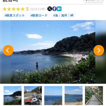
5
（口コミ1件）
#絶景スポット
#絶景ロード
#海｜海岸｜岬