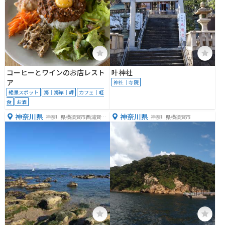
コーヒーとワインのお店レスト
叶神社
ア
神社｜寺院
絶景スポット
海｜海岸｜岬
カフェ｜軽
食
お酒
神奈川県
神奈川県
神奈川県横須賀市西浦賀６
神奈川県横須賀市
丁目１