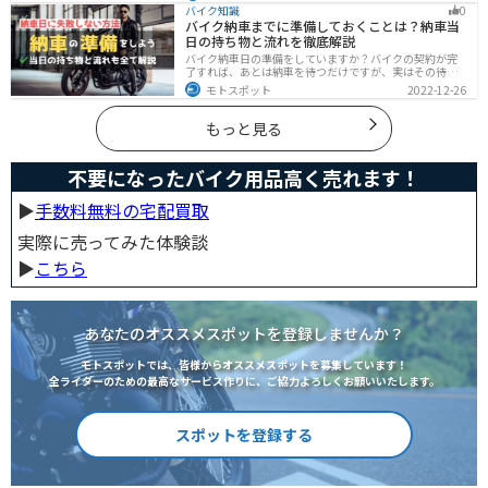
機能性の両方を求める人に最適なです。この記事を読め
バイク知識
0
ば、ネオクラシックバイクの魅力が理解できます。
バイク納車までに準備しておくことは？納車当
日の持ち物と流れを徹底解説
バイク納車日の準備をしていますか？バイクの契約が完
了すれば、あとは納車を待つだけですが、実はその待っ
ている間に準備しておくことはたくさんあります。納車
モトスポット
2022-12-26
当日に慌てずに済むよう、しっかり確認して準備してお
きましょう。
もっと見る
不要になったバイク用品高く売れます！
▶︎
手数料無料の宅配買取
実際に売ってみた体験談
▶︎
こちら
あなたのオススメスポットを登録しませんか？
モトスポットでは、皆様からオススメスポットを募集しています！
全ライダーのための最高なサービス作りに、ご協力よろしくお願いいたします。
スポットを登録する