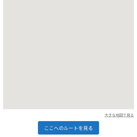
バイクで訪れる場合、観音崎公園には無料の駐車場がありま
す。また、周辺には海岸線を走る気持ちの良い道があり、ツー
リングにもおすすめです。
大きな地図で見る
ここへのルートを見る