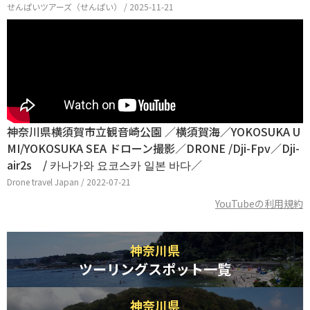
せんぱいツアーズ（せんぱい） / 2025-11-21
神奈川県横須賀市立観音崎公園 ／横須賀海／YOKOSUKA U
MI/YOKOSUKA SEA ドローン撮影／DRONE /Dji-Fpv／Dji-
air2s / 카나가와 요코스카 일본 바다／
Drone travel Japan / 2022-07-21
YouTubeの利用規約
神奈川県
ツーリングスポット一覧
神奈川県