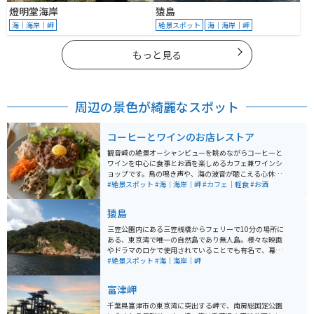
燈明堂海岸
猿島
海｜海岸｜岬
絶景スポット
海｜海岸｜岬
もっと見る
周辺の景色が綺麗なスポット
コーヒーとワインのお店レストア
観音崎の絶景オーシャンビューを眺めながらコーヒーと
ワインを中心に食事とお酒を楽しめるカフェ兼ワインシ
ョップです。鳥の鳴き声や、海の波音が聴こえる心休ま
る素晴らしい街で、コーヒーやワインを飲みながら食事
#絶景スポット
#海｜海岸｜岬
#カフェ｜軽食
#お酒
をすることができる場所です。
猿島
三笠公園内にある三笠桟橋からフェリーで10分の場所に
ある、東京湾で唯一の自然島であり無人島。様々な映画
やドラマのロケで使用されていることでも有名で、幕末
から第二次世界大戦にかけて東京湾要塞として使用され
#絶景スポット
#海｜海岸｜岬
た。自然に覆われた兵舎や弾薬庫、砲台跡が現在も残っ
ており戦時中の歴史をうかがい知ることができる観光ス
富津岬
ポットである。
千葉県富津市の東京湾に突出する岬で、南房総国定公園