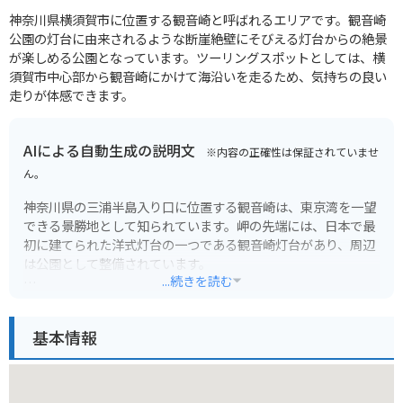
神奈川県横須賀市に位置する観音崎と呼ばれるエリアです。観音崎
公園の灯台に由来されるような断崖絶壁にそびえる灯台からの絶景
が楽しめる公園となっています。ツーリングスポットとしては、横
須賀市中心部から観音崎にかけて海沿いを走るため、気持ちの良い
走りが体感できます。
AIによる自動生成の説明文
※内容の正確性は保証されていませ
ん。
神奈川県の三浦半島入り口に位置する観音崎は、東京湾を一望
できる景勝地として知られています。岬の先端には、日本で最
初に建てられた洋式灯台の一つである観音崎灯台があり、周辺
は公園として整備されています。
...続きを読む
青い海と緑豊かな自然が広がる観音崎公園は、散策やピクニッ
クに最適です。園内には、美術館やレストランもあり、一日を
基本情報
通して楽しむことができます。特に、夕暮れ時には、水平線に
沈む夕日が美しいことで知られており、多くの観光客が訪れま
す。