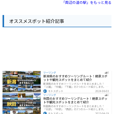
平洋を一望できる富山（とみさん）や、四季折々の花が
「周辺の道の駅」をもっと見る
楽しめる道の駅とみうら枇杷倶楽部など、観光スポット
も充実しています。 バイクで訪れる際は、道の駅に隣接
する駐車場にバイク専用の駐車スペースが設けられてい
ます。 房総半島をツーリングする際の休憩場所として、
オススメスポット紹介記事
ぜひお立ち寄りください。 【おすすめポイント】 * 地元
の新鮮な野菜や果物が購入できる * 房総の海の幸を使っ
た料理が楽しめる * 太平洋を一望できる富山（とみさ
ん）などの観光スポットにも近い
ツーリング
0
新潟県のおすすめツーリングルート！絶景スポ
ットや観光スポットをまとめて紹介
新潟県のおすすめツーリングルートをまとめました！
「上越」「中越」「下越」の3つのルート紹介します。自
然豊かな山と海、グルメも充実しており、自然を満喫す
モトスポット
2024-06-03
るツーリングができます。バイクで新潟県にツーリング
ツーリング
1
に行く際は参考にしてください。
秋田のおすすめツーリングルート！絶景スポッ
トや観光スポットをまとめて紹介
秋田県のおすすめツーリングルートをまとめました！
「北部」「中部」「西部」の3つのルート紹介します。自
然豊かな山々や湖、温泉地が点在し、四季折々の景色を
モトスポット
2023-04-19