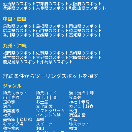
滋賀県のスポット
京都府のスポット
大阪府のスポット
兵庫県のスポット
奈良県のスポット
和歌山県のスポット
中国・四国
鳥取県のスポット
島根県のスポット
岡山県のスポット
広島県のスポット
山口県のスポット
徳島県のスポット
香川県のスポット
愛媛県のスポット
高知県のスポット
九州・沖縄
福岡県のスポット
佐賀県のスポット
長崎県のスポット
熊本県のスポット
大分県のスポット
宮崎県のスポット
鹿児島県のスポット
沖縄県のスポット
詳細条件からツーリングスポットを探す
ジャンル
絶景スポット
絶景ロード
海｜海岸｜岬
山｜高原
湖｜川｜滝
食事処
道の駅
お土産
神社｜寺院
温泉
文化施設
カフェ｜軽食
商業施設
ソフトクリーム
林道
夜景
イベント体験
宿泊施設
美術館｜資料館
海鮮
ダム
キャンプ場
スイーツ
珍スポット
動植物園
お肉
麺類