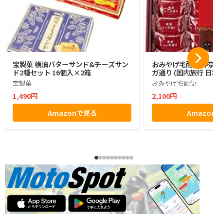
宝製菓 横濱バターサンド&チーズサン
おみやげ宅配便 神奈川
ド2種セット 16個入×2箱
ガ通り (国内旅行 日
宝製菓
おみやげ宅配便
1,490円
2,100円
Amazonで見る
Amazo