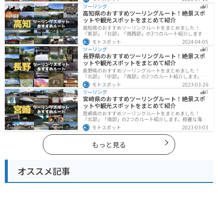
楽しめるスポットが多数あります。バイクで秋田県にツ
ツーリング
0
ーリングに行く際は参考にしてください。
高知県のおすすめツーリングルート！絶景スポ
ットや観光スポットをまとめて紹介
高知県のおすすめツーリングルートをまとめました！
「東部」「北部」「南西部」の3つのルート紹介します。
山と海どちらも楽しめるスポットが多数あり、様々な楽
モトスポット
2024-04-05
しみ方ができます。バイクで高知県にツーリングに行く
ツーリング
0
際は参考にしてください。
長野県のおすすめツーリングルート！絶景スポ
ットや観光スポットをまとめて紹介
長野県のおすすめツーリングルートをまとめました！
「北部」「中部」「南部」の3つのルート紹介します。諏
訪湖やビーナスラインのような全国でも有名なツーリン
モトスポット
2023-03-26
グスポットが多数あります。バイクで長野県にツーリン
ツーリング
0
グに行く際は参考にしてください。
宮崎県のおすすめツーリングルート！絶景スポ
ットや観光スポットをまとめて紹介
宮崎県のおすすめツーリングルートをまとめました！
「北部」「南部」の2つのルート紹介します。綺麗な海岸
線が特徴的な海・自然豊かな山・趣のある神社を満喫す
モトスポット
2023-03-03
るツーリングができます。バイクで宮崎県にツーリング
に行く際は参考にしてください。
もっと見る
オススメ記事