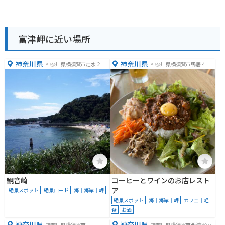
富津岬に近い場所
神奈川県
神奈川県
神奈川県横須賀市走水２丁
神奈川県横須賀市鴨居４丁
目１１５７
目１１２８
観音崎
コーヒーとワインのお店レスト
ア
絶景スポット
絶景ロード
海｜海岸｜岬
絶景スポット
海｜海岸｜岬
カフェ｜軽
食
お酒
神奈川県
神奈川県
神奈川県横須賀市
神奈川県横須賀市西浦賀１