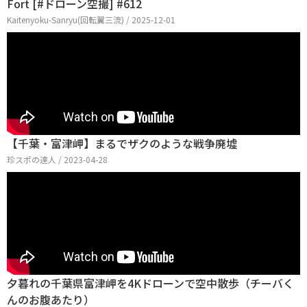
Fort [#ドローン空撮] #612
Kaitenyoku-Sanryu(回転翼三流) / 2025-12-01
【千葉・富津岬】まるでザクのような戦争廃墟
珍スポの達人 / 2023-04-28
夕暮れの千葉県富津岬を4Kドローンで空中散歩（チーバく
んのお腹あたり）