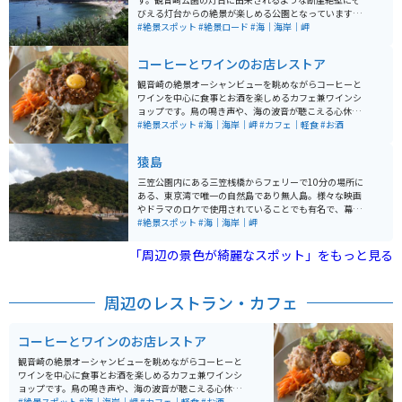
びえる灯台からの絶景が楽しめる公園となっています。
ツーリングスポットとしては、横須賀市中心部から観音
#絶景スポット
#絶景ロード
#海｜海岸｜岬
崎にかけて海沿いを走るため、気持ちの良い走りが体感
できます。
コーヒーとワインのお店レストア
観音崎の絶景オーシャンビューを眺めながらコーヒーと
ワインを中心に食事とお酒を楽しめるカフェ兼ワインシ
ョップです。鳥の鳴き声や、海の波音が聴こえる心休ま
る素晴らしい街で、コーヒーやワインを飲みながら食事
#絶景スポット
#海｜海岸｜岬
#カフェ｜軽食
#お酒
をすることができる場所です。
猿島
三笠公園内にある三笠桟橋からフェリーで10分の場所に
ある、東京湾で唯一の自然島であり無人島。様々な映画
やドラマのロケで使用されていることでも有名で、幕末
から第二次世界大戦にかけて東京湾要塞として使用され
#絶景スポット
#海｜海岸｜岬
た。自然に覆われた兵舎や弾薬庫、砲台跡が現在も残っ
ており戦時中の歴史をうかがい知ることができる観光ス
「周辺の景色が綺麗なスポット」をもっと見る
ポットである。
周辺のレストラン・カフェ
コーヒーとワインのお店レストア
観音崎の絶景オーシャンビューを眺めながらコーヒーと
ワインを中心に食事とお酒を楽しめるカフェ兼ワインシ
ョップです。鳥の鳴き声や、海の波音が聴こえる心休ま
る素晴らしい街で、コーヒーやワインを飲みながら食事
#絶景スポット
#海｜海岸｜岬
#カフェ｜軽食
#お酒