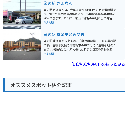
道の駅 きょなん
道の駅 きょなんは、千葉県南部の館山市にある道の駅で
す。地元の農産物直売所があり、新鮮な野菜や果果物を
購入できます。とくに、館山は枇杷の産地として有名な
ので、旬の時期にはぜひ枇杷を味わってみてください。
#道の駅
また、道の駅 きょなんは、館山湾に面しており、美しい
海の景色を一望できます。特に、夕暮れ時は絶景です。
道の駅 富楽里とみやま
バイクで訪れる際は、海岸線を走るのがおすすめです。
道の駅から少し足を伸ばせば、海水浴やマリンスポーツ
道の駅 富楽里とみやまは、千葉県南房総市にある道の駅
を楽しめるスポットもあります。
です。 温暖な気候の南房総市の中でも特に温暖な地域に
あり、施設内には地元で採れた新鮮な野菜や果物が販売
されている直売所や、房総の海の幸を使った料理が楽し
#道の駅
めるレストランがあります。 また、周辺には、雄大な太
平洋を一望できる富山（とみさん）や、四季折々の花が
「周辺の道の駅」をもっと見る
楽しめる道の駅とみうら枇杷倶楽部など、観光スポット
も充実しています。 バイクで訪れる際は、道の駅に隣接
する駐車場にバイク専用の駐車スペースが設けられてい
ます。 房総半島をツーリングする際の休憩場所として、
オススメスポット紹介記事
ぜひお立ち寄りください。 【おすすめポイント】 * 地元
の新鮮な野菜や果物が購入できる * 房総の海の幸を使っ
た料理が楽しめる * 太平洋を一望できる富山（とみさ
ん）などの観光スポットにも近い