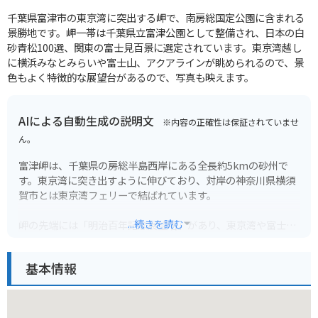
千葉県富津市の東京湾に突出する岬で、南房総国定公園に含まれる
景勝地です。岬一帯は千葉県立富津公園として整備され、日本の白
砂青松100選、関東の富士見百景に選定されています。東京湾越し
に横浜みなとみらいや富士山、アクアラインが眺められるので、景
色もよく特徴的な展望台があるので、写真も映えます。
AIによる自動生成の説明文
※内容の正確性は保証されていませ
ん。
富津岬は、千葉県の房総半島西岸にある全長約5kmの砂州で
す。東京湾に突き出すように伸びており、対岸の神奈川県横須
賀市とは東京湾フェリーで結ばれています。
...続きを読む
岬の先端には「明治百年記念展望塔」があり、東京湾や富士
山、房総の山々など360度のパノラマが楽しめます。周辺には
「富津公園」が広がり、海水浴や潮干狩り、バーベキューなど
基本情報
が楽しめるほか、海岸沿いをサイクリングするのもおすすめで
す。
バイクで訪れる際は、展望塔周辺に無料の駐車場があります。