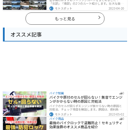
「北部」「南部」の2つのルート紹介します。壮大な自然
や歴史的な観光スポットが多く存在するので楽しめま
モトスポット
2023-04-20
す。バイクで岩手県にツーリングに行く際は参考にして
ください。
もっと見る
オススメ記事
バイク知識
0
バイクや原付のセルが回らない！無音でエンジ
ンがかからない時の原因と対処法
バイクのセルが回らずエンジンが掛からない時の原因と
対処法、チェック項目を解説します。原因は、燃料系・
電装系・その他に分かれますが、バッテリー上がりが原
モトスポット
2023-05-02
因であることが多いです。その場合、押しがけやバッテ
バイク用品
0
リー復旧サービスなどを活用しましょう。事前にできる
最強のバイクロックで盗難防止！セキュリティ
対処準備についても解説します。
効果抜群のオススメ商品を紹介