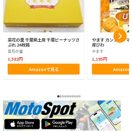
菜花の里 千葉県土産 千葉ピーナッツさ
やます カントリーマ
ぶれ 24枚箱
産びわ
菜花の里
やます
1,582円
1,195円
Amazonで見る
Amazo