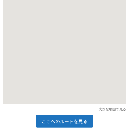
また、富津岬道路は、海沿いを走る気持ちの良い道なので、ツ
ーリングにも最適です。
大きな地図で見る
ここへのルートを見る