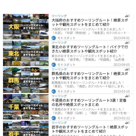
ツーリング
0
大阪府のおすすめツーリングルート！絶景スポ
ットや観光スポットをまとめて紹介
大阪府のおすすめツーリングルートをまとめました！
「北部」「中部（市街地）」「南東部」の3つのルート紹
介します。歴史と近代が融合した魅力的なエリアで様々
モトスポット
2023-04-01
な楽しみ方ができます。バイクで大阪府にツーリングに
ツーリング
0
行く際は参考にしてください。
東北のおすすめツーリングルート！バイクで行
きたい絶景スポットや観光スポット紹介
東北のおすすめツーリングスポットをまとめました！
「青森県」「岩手県」「宮城県」「秋田県」「山形県」
「福島県」の各県の観光地紹介します。自然豊かな山々
モトスポット
2023-09-05
や湖、温泉地が点在し、四季折々の景色を楽しめるスポ
ツーリング
0
ットが多数あります。バイクで東北にツーリングに行く
群馬県のおすすめツーリングルート！絶景スポ
際は参考にしてください。
ットや観光スポットをまとめて紹介
群馬県のおすすめツーリングルートをまとめました！
「東部」「北部」「南部」の3つのルート紹介します。草
津温泉や伊香保温泉など全国でも有名な温泉や豊かな自
モトスポット
2023-03-10
然を満喫するツーリングができます。バイクで群馬県に
ツーリング
0
ツーリングに行く際は参考にしてください。
千葉県のおすすめツーリングルート3選！定番
の名所や絶景スポットまとめ
千葉県のおすすめツーリングルートをまとめました！
「北部」「南部（沿岸）」「南部（内陸）」の3つを地域
別で紹介します！千葉は首都圏からのアクセスも良く、
モトスポット
2023-02-22
海と山どちらも堪能できるのでツーリングには最適な場
ツーリング
0
所です。
岩手のおすすめツーリングルート！絶景スポッ
トや観光スポットをまとめて紹介
岩手県のおすすめツーリングルートをまとめました！