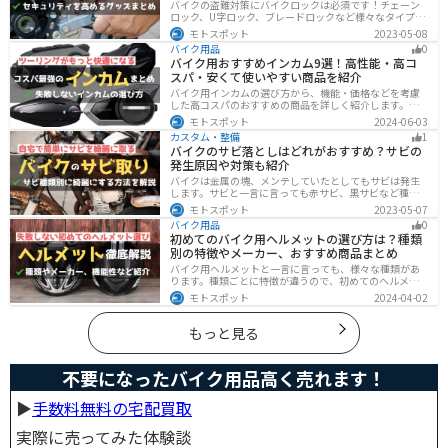
バイクの盗難対策にバイクロックは必須です！チェーン
ロック、U字ロック、ブレードロックなど様々なタイプが
あるので自分の用途に合った使いやすいものを選びまし
モトスポット
2023-05-08
ょう。この記事ではバイクロックの種類と特徴、それぞ
バイク用品
0
れ最強の商品を紹介します。
バイク用おすすめインカム9選！高性能・高コ
スパ・安くて使いやすい商品を紹介
バイク用インカムの選び方から、機能・価格などを考慮
した高コスパのおすすめの商品を詳しく紹介します。初
心者からベテランライダーまで、マスツーやソロツーに
モトスポット
2024-06-03
適した最適なインカムを見つけるための参考にしてくだ
カスタム・整備
1
さい。
バイクのサビ落としはどれがおすすめ？サビの
発生原因や対策も紹介
バイクは金属の塊、メンテしていたとしてもサビは発生
します。サビと一言に言っても赤サビ、黒サビなど種類
があります。サビごとに有効なサビ落とし剤は違うの
モトスポット
2023-05-07
で、正しいサビ落とし剤を使う必要があります。この記
バイク用品
0
事ではサビの種類から対処法、オススメのサビ取り剤を
初めてのバイク用ヘルメットの選び方は？種類
まとめました。
別の特徴やメーカー、おすすめ商品まとめ
バイク用ヘルメットと一言に言っても、様々な種類があ
ります。種類ごとに特徴が違うので、初めてのヘルメッ
ト選びで失敗しないように、しっかりと理解して選ぶよ
モトスポット
2024-04-02
うにしましょう。この記事では、特徴やメリットデメリ
ット、有名メーカーなど初心者が知っておくべきことを
まとめました。
もっと見る
不要になったバイク用品高く売れます！
▶︎
手数料無料の宅配買取
実際に売ってみた体験談