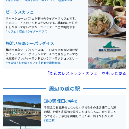
をすることができる場所です。
ビータスカフェ
チャーシューとパフェが名物のライダーズカフェです。
もみじロードとのアクセスがいいです。基本的に土日祝
日しかやってないですが、ツイッターで営業時間や予約
ができます。予約状況もツイッターから確認することが
#カフェ｜軽食
#ライダーハウス
できるので確認してから行くのがオススメです。
横浜八景島シーパラダイス
横浜八景島シーパラダイスは、一日遊びきれない複合型
アミューズメントアイランドで、４つの異なるテーマの
水族館やプレジャーランドというアトラクションエリア
があります。絶叫マシーンや国内最多の5万尾のイワシの
#食事処
#お土産
#カフェ｜軽食
#動植物園
大群泳、海の動物ショーなどが楽しめます。ショップや
レストラン、BBQエリア、ホテルも完備し、2021年には
「周辺のレストラン・カフェ」をもっと見る
アトラクションエリアや水族館がリニューアルされ、新
しいアトラクションや遊具が追加されました。 八景島は
入島が無料で、水族館以外にもレストランやカフェなど
周辺の道の駅
でリラックスしたり、ショッピングやアトラクションを
楽しんだりできます。釣り堀もあるので、自分で釣った
魚を食べることもできます。水族館は室内のため、雨の
道の駅 保田小学校
日でも楽しめます。駐車場は何ヶ所かありますが、どこ
もパーキングで時間によって料金が変わります。
千葉県にある廃校となった小学校をそのまま使用した道
の駅。地酒や名産物を買うことはもちろん、食べること
もできる。小学校を利用してるため、椅子や机がそのま
ま利用されたりもしてました。道の駅では珍しく宿泊施
#道の駅
設もあり、お湯にも浸かれる施設もある。