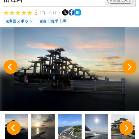
5
（口コミ1件）
#絶景スポット
#海｜海岸｜岬