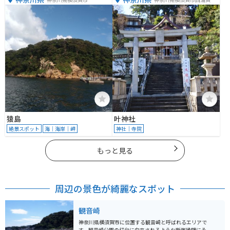
丁目１−１３
猿島
叶神社
絶景スポット
海｜海岸｜岬
神社｜寺院
もっと見る
周辺の景色が綺麗なスポット
観音崎
神奈川県横須賀市に位置する観音崎と呼ばれるエリアで
す。観音崎公園の灯台に由来されるような断崖絶壁にそ