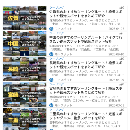
ツーリング
0
佐賀県のおすすめツーリングルート！絶景スポ
ットや観光スポットをまとめて紹介
佐賀県のおすすめツーリングルートをまとめました！
「東部」「西部」の2つのルート紹介します。美しい温泉
地や古墳群、歴史ある城や神社仏閣など、バイクツーリ
モトスポット
2023-04-06
ングに適したスポットが多数存在し、様々な楽しみ方が
ツーリング
1
できます。バイクで佐賀県にツーリングに行く際は参考
中国のおすすめツーリングルート！バイクで行
にしてください。
きたい絶景スポットや観光スポット紹介
中国のおすすめツーリングスポットをまとめました！
「鳥取県」「島根県」「岡山県」「広島県」「山口県」
の各県の観光地紹介します。自然豊かな山々や湖、温泉
モトスポット
2023-09-10
地が点在し、四季折々の景色を楽しめるスポットが多数
ツーリング
0
あります。バイクで中国にツーリングに行く際は参考に
長崎県のおすすめツーリングルート！絶景スポ
してください。
ットや観光スポットをまとめて紹介
長崎県のおすすめツーリングルートをまとめました！
「北部」「南西部」「南東部」の3つのルート紹介しま
す。国際色豊かな街並みや世界遺産、絶景ポイントが数
モトスポット
2023-04-09
多く存在し、様々な楽しみ方ができます。バイクで長崎
ツーリング
0
県にツーリングに行く際は参考にしてください。
宮崎県のおすすめツーリングルート！絶景スポ
ットや観光スポットをまとめて紹介
宮崎県のおすすめツーリングルートをまとめました！
「北部」「南部」の2つのルート紹介します。綺麗な海岸
線が特徴的な海・自然豊かな山・趣のある神社を満喫す
モトスポット
2023-03-03
るツーリングができます。バイクで宮崎県にツーリング
ツーリング
0
に行く際は参考にしてください。
三重県のおすすめツーリングルート！定番スポ
ットやグルメ、絶景スポットを紹介
三重県のおすすめツーリングルートをまとめました！
「東部」「南西部」「北部」の3つのルート紹介します。
標高の高いスカイラインからリアス式海岸まであるの