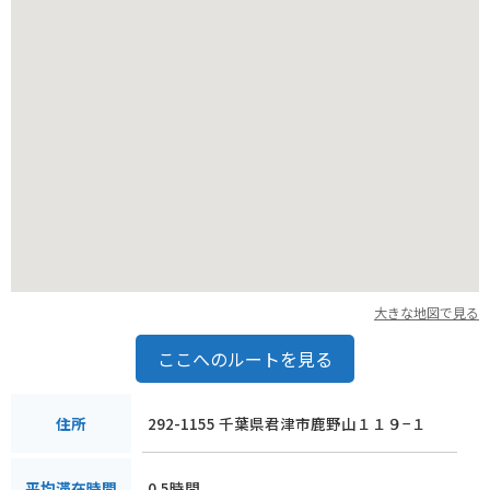
春には桜、秋には紅葉と、四季折々の景色が楽しめるのも魅力
です。
大きな地図で見る
ここへのルートを見る
292-1155 千葉県君津市鹿野山１１９−１
住所
0.5時間
平均滞在時間