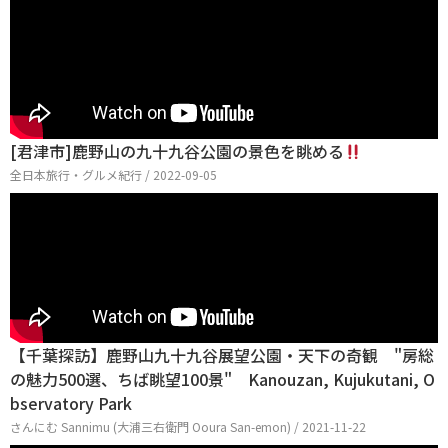
[君津市]鹿野山の九十九谷公園の景色を眺める
全日本旅行・グルメ紀行 / 2022-09-05
【千葉探訪】鹿野山九十九谷展望公園・天下の奇観 "房総
の魅力500選、ちば眺望100景" Kanouzan, Kujukutani, O
bservatory Park
さんにむ Sannimu (大浦三右衛門 Ooura San-emon) / 2021-11-22