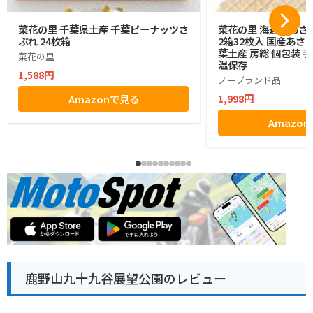
菜花の里 千葉県土産 千葉ピーナッツさ
菜花の里 海辺のあさ
ぶれ 24枚箱
2箱32枚入 国産あさり
葉土産 房総 個包装 
菜花の里
温保存
1,588円
ノーブランド品
1,998円
Amazonで見る
Amazo
鹿野山九十九谷展望公園のレビュー