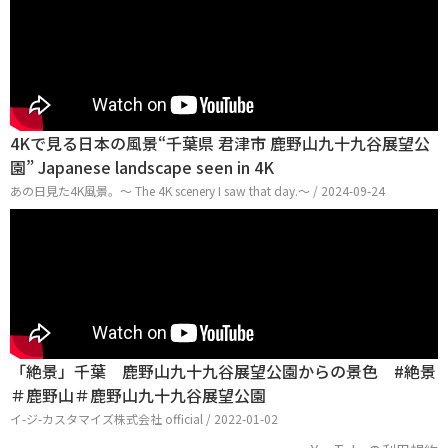
4Kで見る日本の風景“千葉県 君津市 鹿野山九十九谷展望公
園” Japanese landscape seen in 4K
あの日見た4K風景。～ The 4K scenery I saw that day.～ / 2024-09-24
「絶景」千葉 鹿野山九十九谷展望公園からの景色 #絶景
＃鹿野山＃鹿野山九十九谷展望公園
イ-ジ-カスタマイズ株式会社 official / 2022-01-02