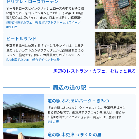
ドリプレ・ローズガーデン
オールドローズとイングリッシュローズの中でも特に強
い香りのバラをコレクションしており、その数は500品
種2,500本に及びます。 また、日本では珍しい宿根草も
あちこちに咲いています。元々この土地に植わっていた
#動植物園
#カフェ｜軽食
#ソフトクリーム
#スイーツ
大きくて見事な樹木を活かしたガーデン造りにも注目で
#お土産
す。 敷地内には、アンティーク＆植物雑貨のお店や、天
然のバラから作られた香水の香りが漂うお食事＆お飲み
ビートルランド
物の図書館カフェもあり、庭園を眺めながらゆったりと
した時間を過ごせます。
千葉県君津市に位置する「びーとるランド」は、世界各
地の珍しいカブトムシやクワガタムシと直接触れ合える
レジャー施設です。特に、世界最大のカブトムシ「ヘラ
クレスオオカブト」や、七色に輝く「ニジイロクワガ
#お土産
#カフェ｜軽食
#イベント体験
タ」など、多彩な甲虫を間近で観察し、実際に手に取る
ことができます。施設内は「甲虫エリア」「PLAYエリ
「周辺のレストラン・カフェ」をもっと見る
ア」「芝生エリア」「オフロードエリア」「休憩エリ
ア」の5つに分かれており、昆虫との触れ合いだけでな
く、アスレチックやトランポリン、バギー体験など、多
周辺の道の駅
彩なアクティビティを楽しめます。 また、芝生エリアで
は愛犬とのドッグランやピクニックも可能で、家族全員
で自然を満喫できます。都心からアクアライン経由で約1
道の駅 ふれあいパーク・きみつ
時間、海ほたるから車で20分とアクセスも良好です。営
業時間は10時から17時までです。入場料は大人（中学生
「道の駅 ふれあいパーク・きみつ」は、千葉県君津市に
以上）1,500円、子供（3歳～小学生）800円で、2歳以
ある道の駅です。東京湾アクアラインを使えば、都心か
下は無料です。夏休み期間（7月15日～8月31日）は料金
ら約1時間でアクセスできます。 周辺には、鹿野山やマ
が変更される場合がありますので、事前に確認をおすす
ザー牧場、濃溝の滝など、自然豊かな観光スポットがた
#道の駅
めします。詳細は公式サイトでご確認ください。自然豊
くさんあります。とくに、鹿野山はバイクで走るのが気
かな環境で、昆虫との触れ合いや多彩な遊具を通じて、
持ち良いコースなので、ツーリングにもおすすめです。
道の駅 木更津 うまくたの里
子供から大人まで楽しめるスポットです。
道の駅には、地元の新鮮な農産物が販売されているほ