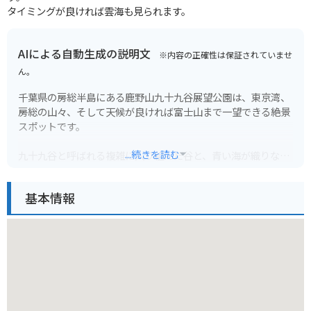
タイミングが良ければ雲海も見られます。
AIによる自動生成の説明文
※内容の正確性は保証されていませ
ん。
千葉県の房総半島にある鹿野山九十九谷展望公園は、東京湾、
房総の山々、そして天候が良ければ富士山まで一望できる絶景
スポットです。
...続きを読む
九十九谷と呼ばれる複雑に入り組んだ谷と、青い海が織りなす
雄大な景色は、訪れる人々を魅了します。
展望台には、カフェやレストランもあり、ゆったりと景色を楽
基本情報
しむことができます。
周辺には、鹿野山神野寺やマザー牧場など、観光スポットも点
在しており、ドライブやツーリングにも最適です。
バイクで訪れる際は、展望台周辺の駐車場に停めることができ
ます。
ただし、道中はカーブが多いため、安全運転を心がけましょ
う。