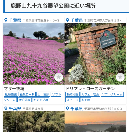
鹿野山九十九谷展望公園に近い場所
千葉県
千葉県
千葉県富津市田倉９４０−３
千葉県君津市大野台８１５−８
５
マザー牧場
ドリプレ・ローズガーデン
動植物園
絶景ロード
山｜高原
ソフト
動植物園
カフェ｜軽食
ソフトクリーム
クリーム
宿泊施設
キャンプ場
スイーツ
お土産
千葉県
千葉県
千葉県君津市泉
千葉県木更津市矢那２５０３