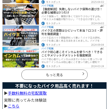
なアヒル隊長について、どこで買えるのかどんな種類が
モトスポット
2025-04-02
あるのか、バイクに付ける際の注意点などまとめまし
バイク知識
0
た。アヒル隊長でオリジナルカスタムをしたい人は参考
【徹底解説】失敗しないバイク保険の選び方！
にしてください。
必要な補償は3つだけ
バイク保険って、種類が多くて分かりづらいですよね。
「オススメの補償が知りたい」「できるだけ安くした
い」「自分に合った保険を知りたい」こういったことで
モトスポット
2024-06-03
悩んでいる方向けに、バイク保険の選び方・つけるべき
バイク知識
0
補償について解説します。
バイク王の買取はひどいって本当？口コミ・評
判を徹底調査！
バイク王のバイク買取評判って悪い？バイク王の評判、
バイクを楽に高く売る方法をまとめました。バイクを売
却しようと考えている方は、是非参考にしてください。
モトスポット
2024-09-04
バイク知識
1
バイク初心者こそインカムを使うべき！できる
ことやメリットデメリットを徹底解説
バイク初心者だしインカムはまだいらないと思っていま
せんか？インカムは初心者にこそ使って欲しい便利で安
全に運転するための機器です。インカムでできることや
モトスポット
2024-03-24
メリットデメリットなどまとめましたので、気になって
いる人はぜひ参考にしてください。
もっと見る
不要になったバイク用品高く売れます！
▶︎
手数料無料の宅配買取
実際に売ってみた体験談
▶︎
こちら