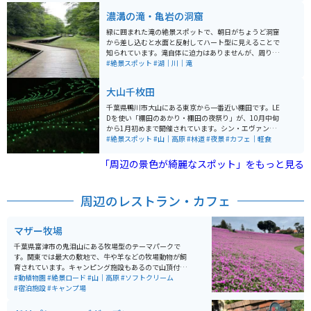
濃溝の滝・亀岩の洞窟
緑に囲まれた滝の絶景スポットで、朝日がちょうど洞窟
から差し込むと水面と反射してハート型に見えることで
知られています。滝自体に迫力はありませんが、周りが
緑で囲まれており非常に落ち着いている場所です。岩を
#絶景スポット
#湖｜川｜滝
渡って行けば濡れずに滝の近くまで行くことができま
す。 清水渓流広場が隣接されており、そのすぐ近くには
大山千枚田
木道があり、梅雨の時期はホタルが舞う姿を見ることが
できます。ホタルが楽しめる梅雨の時期だけではなく、
千葉県鴨川市大山にある東京から一番近い棚田です。LE
周辺にある亀山湖・亀山ダムは秋になると紅葉を楽しむ
Dを使い「棚田のあかり・棚田の夜祭り」が、10月中旬
ことができます。 駐車場があるので、車・バイクで行く
から1月初めまで開催されています。シン・エヴァンゲリ
ことが可能で、君津ICまたは木更津ICで降りて房総スカ
オン劇場版で登場シーンのロケ地になりました。昼も綺
#絶景スポット
#山｜高原
#林道
#夜景
#カフェ｜軽食
イラインや国道県道を通って約40分ほどで到着できま
麗ですが、夜のライトアップを見に来るのもオススメで
す。
す。
「周辺の景色が綺麗なスポット」をもっと見る
周辺のレストラン・カフェ
マザー牧場
千葉県富津市の鬼泪山にある牧場型のテーマパークで
す。関東では最大の敷地で、牛や羊などの牧場動物が飼
育されています。キャンピング施設もあるので山頂付近
から望む景色を見ながらBBQなども楽しめます。山道を
#動植物園
#絶景ロード
#山｜高原
#ソフトクリーム
登るので道中ツーリングにも最適です。
#宿泊施設
#キャンプ場