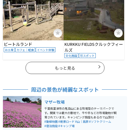
ビートルランド
KURKKU FIELDSクルックフィー
ルズ
お土産
カフェ｜軽食
イベント体験
文化施設
珍スポット
もっと見る
周辺の景色が綺麗なスポット
マザー牧場
千葉県富津市の鬼泪山にある牧場型のテーマパークで
す。関東では最大の敷地で、牛や羊などの牧場動物が飼
育されています。キャンピング施設もあるので山頂付近
から望む景色を見ながらBBQなども楽しめます。山道を
#動植物園
#絶景ロード
#山｜高原
#ソフトクリーム
登るので道中ツーリングにも最適です。
#宿泊施設
#キャンプ場