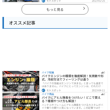
モトスポット
2023-02-25
で、飽きることなくツーリングを堪能できます。バイク
で三重県にツーリングに行く際は参考にしてください。
もっと見る
オススメ記事
バイク知識
0
バイクエンジンの種類を徹底解説！気筒数や形
式、冷却方法でフィーリングは違う
「バイクの性能はエンジンで決まる」と言っても過言で
はありません。バイクにとってエンジンは、それだけ重
要なパーツなんです。エンジンの種類と特徴を知れば、
モトスポット
2023-04-11
あなたもワンランク上のバイク選びができるようになり
バイク用品
2
ます！
バイクにアヒル隊長をつけたい！どこで買え
る？種類やつけ方も解説！
ハンドルやフレームにアヒル隊長をつけるカスタムがバ
イク乗りの間で人気になっています。この記事ではそん