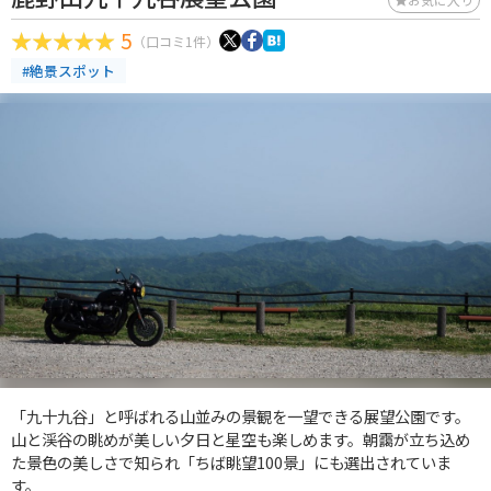
5
（口コミ1件）
#絶景スポット
「九十九谷」と呼ばれる山並みの景観を一望できる展望公園です。
山と渓谷の眺めが美しい夕日と星空も楽しめます。朝靄が立ち込め
た景色の美しさで知られ「ちば眺望100景」にも選出されていま
す。