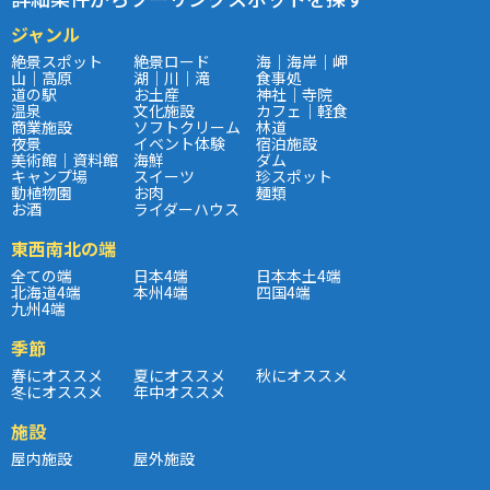
ジャンル
絶景スポット
絶景ロード
海｜海岸｜岬
山｜高原
湖｜川｜滝
食事処
道の駅
お土産
神社｜寺院
温泉
文化施設
カフェ｜軽食
商業施設
ソフトクリーム
林道
夜景
イベント体験
宿泊施設
美術館｜資料館
海鮮
ダム
キャンプ場
スイーツ
珍スポット
動植物園
お肉
麺類
お酒
ライダーハウス
東西南北の端
全ての端
日本4端
日本本土4端
北海道4端
本州4端
四国4端
九州4端
季節
春にオススメ
夏にオススメ
秋にオススメ
冬にオススメ
年中オススメ
施設
屋内施設
屋外施設