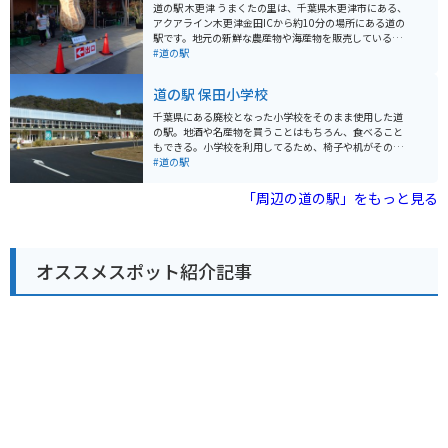
か、レストランでは君津産の食材を使った料理を楽しむ
道の駅 木更津 うまくたの里は、千葉県木更津市にある、
ことができます。名物は、竹炭を使った真っ黒なソフト
アクアライン木更津金田ICから約10分の場所にある道の
クリーム「竹炭ソフト」です。 また、併設されている
駅です。地元の新鮮な農産物や海産物を販売している直
「君津ふるさと物産館」では、君津市や周辺地域の特産
売所や、木更津名物のあさりを使った料理が楽しめるレ
#道の駅
品を販売しています。
ストランがあります。 バイクで訪れる際は、広々とした
駐車場があるので安心です。アクアラインを通って東京
道の駅 保田小学校
方面から来る場合は、海ほたるPAで休憩してから向かう
のもおすすめです。周辺には、ドイツ風の街並みが楽し
千葉県にある廃校となった小学校をそのまま使用した道
めるテーマパーク「マザー牧場」や、東京湾を一望でき
の駅。地酒や名産物を買うことはもちろん、食べること
る「鋸山」などの観光スポットがあります。 木更津は、
もできる。小学校を利用してるため、椅子や机がそのま
あさりや海苔などの海産物が有名です。道の駅 うまくた
ま利用されたりもしてました。道の駅では珍しく宿泊施
#道の駅
の里でも、新鮮な魚介類を購入することができます。ま
設もあり、お湯にも浸かれる施設もある。
た、お土産には、木更津産の海苔を使ったお菓子や、あ
「周辺の道の駅」をもっと見る
さりの佃煮などがおすすめです。
オススメスポット紹介記事