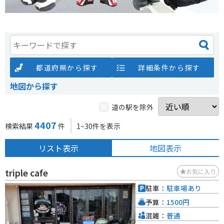
都道府県から探す
詳細条件から探す
地図から探す
道の駅を除外
4407
検索結果
件
1~30件を表示
リスト表示
地図表示
triple cafe
お気に入り
駐車：
駐車場あり
予算：
1500円
混雑：
普通