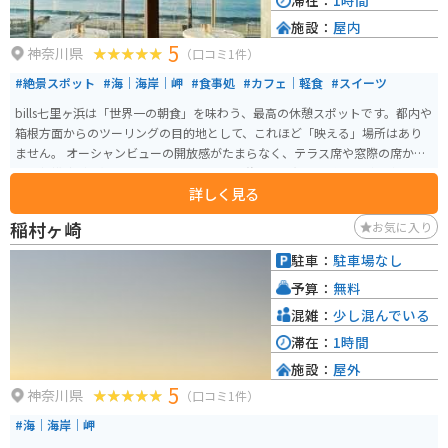
滞在：
1時間
施設：
屋内
5
神奈川県
（口コミ1件）
#絶景スポット
#海｜海岸｜岬
#食事処
#カフェ｜軽食
#スイーツ
bills七里ヶ浜は「世界一の朝食」を味わう、最高の休憩スポットです。都内や
箱根方面からのツーリングの目的地として、これほど「映える」場所はあり
ません。 オーシャンビューの開放感がたまらなく、テラス席や窓際の席から
は、相模湾が一望できます。ヘルメットを脱いで、潮風を感じながら飲むコ
詳しく見る
ーヒーは格別です。 朝早くから営業しているので、早朝ツーリング（朝ツ
ー）の終着点として「リコッタパンケーキ」を食べるのが、スイーツ好きラ
稲村ヶ崎
お気に入り
イダーの楽しみ方です。 billsが入っているビル「WEEKEND HOUSE ALLEY」
には駐車場があり、バイクも駐車可能です。目の前がすぐ134号線なので、駐
駐車：
駐車場なし
車から出発までの動線が非常にスムーズ。ただし、週末の昼間は非常に混雑
予算：
無料
し、駐車場待ちの列ができることもあるので、「早朝」を狙うのがおすすめ
です。
混雑：
少し混んでいる
滞在：
1時間
施設：
屋外
5
神奈川県
（口コミ1件）
#海｜海岸｜岬