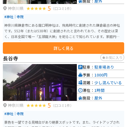
施設：
屋外
5
神奈川県
（口コミ1件）
#神社｜寺院
神奈川県鎌倉市にある龍口明神社は、飛鳥時代に創建された鎌倉最古の神社
です。552年（または538年）に創建されたと言われており、その歴史は深
く、日本全国で唯一「五頭龍大神」を祀ることで知られています。家庭円満
や勝運守護のご神徳があるとされ、多くの参拝者が訪れます。また、江島神
詳しく見る
社の弁財天と夫婦神とされています。 湘南モノレールの西鎌倉駅から徒歩5分
ほどの場所にあるので、アクセスも良好です。
長谷寺
お気に入り
駐車：
駐車場あり
予算：
1000円
混雑：
少し混んでいる
滞在：
1時間
施設：
屋外
5
神奈川県
（口コミ1件）
#神社｜寺院
景色を一望できる見晴台があり絶景スポットです。また、ライトアップされ