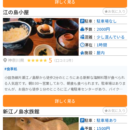
詳しく見る
ズンは多くの観光客で賑わいます。
江の島小屋
お気に入り
駐車：
駐車場なし
予算：
2000円
混雑：
少し混んでいる
滞在：
1時間
施設：
屋内
5
神奈川県
（口コミ1件）
#食事処
小田急線片瀬江ノ島駅から徒歩2分のところにある新鮮な海鮮料理が食べられ
る人気店です。朝8:00～営業しており、朝食も食べられます。駐車場はありま
せんが、お店から徒歩１分のところに江ノ電駐車センターがあり、バイクも
駐車できます。お昼時間帯は混雑していているので、早めにいって外の待合
詳しく見る
席で待機しておくと良いです。
新江ノ島水族館
お気に入り
駐車：
駐車場あり
予算：
1500円