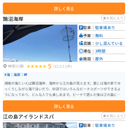
と菜の花が咲き乱れる素晴らしい公園です。
詳しく見る
鵠沼海岸
お気に入り
駐車：
駐車場あり
予算：
無料
混雑：
少し混んでいる
滞在：
3時間
施設：
屋外
5
神奈川県
（口コミ1件）
#海｜海岸｜岬
湘南の海といえば鵠沼海岸、海岸から江の島が見えます。夏には海の家でゆ
っくりしながら海で泳いだり、砂浜ではいろんなビーチスポーツができるよ
うになっており、どんな人でも楽しめます。ビーチで遊んだ後は江の島にあ
る江の島アイランドスパでお風呂に入ったり、近くに江の島水族館などがあ
詳しく見る
るため楽しめるところが沢山あります。
江の島アイランドスパ
お気に入り
駐車：
駐車場あり