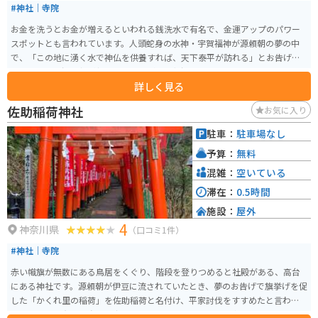
#神社｜寺院
お金を洗うとお金が増えるといわれる銭洗水で有名で、金運アップのパワー
スポットとも言われています。人頭蛇身の水神・宇賀福神が源頼朝の夢の中
で、「この地に湧く水で神仏を供養すれば、天下泰平が訪れる」とお告げを
したことで、源頼朝が社を建てたのがその起源と言われています。洗ったお
詳しく見る
金は有意義に使うことが良いと言われています。
佐助稲荷神社
お気に入り
駐車：
駐車場なし
予算：
無料
混雑：
空いている
滞在：
0.5時間
施設：
屋外
4
神奈川県
（口コミ1件）
#神社｜寺院
赤い幟旗が無数にある鳥居をくぐり、階段を登りつめると社殿がある、高台
にある神社です。源頼朝が伊豆に流されていたとき、夢のお告げで旗挙げを促
した「かくれ里の稲荷」を佐助稲荷と名付け、平家討伐をすすめたと言われ
ています。鎌倉の最強の「出世稲荷」と言われており、仕事運のパワースポ