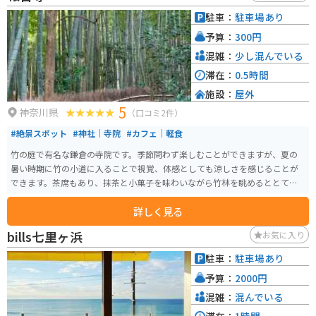
駐車：
駐車場あり
予算：
300円
混雑：
少し混んでいる
滞在：
0.5時間
施設：
屋外
5
神奈川県
（口コミ2件）
#絶景スポット
#神社｜寺院
#カフェ｜軽食
竹の庭で有名な鎌倉の寺院です。季節問わず楽しむことができますが、夏の
暑い時期に竹の小道に入ることで視覚、体感としても涼しさを感じることが
できます。茶席もあり、抹茶と小菓子を味わいながら竹林を眺めるととても
癒されます。
詳しく見る
bills七里ヶ浜
お気に入り
駐車：
駐車場あり
予算：
2000円
混雑：
混んでいる