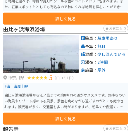
る時期を選べば、寺院や提灯がクールな色のライトアップで包まれます。ま
た、紅葉スポットととしても有名なので秋にくれば絶景を拝むことができま
す。
詳しく見る
由比ヶ浜海浜浴場
お気に入り
駐車：
駐車場あり
予算：
無料
混雑：
少し混んでいる
滞在：
2時間
施設：
屋外
5
神奈川県
（口コミ1件）
#海｜海岸｜岬
由比ヶ浜海浜浴場から江ノ島までの約8キロの道がオススメです。気持ちのい
い海風やリゾート感のある風景、景色を眺めながら過ごすのがとても癒やさ
れます。観光客が多く、交通量も多い時がありますが、朝早くや夜遅くにな
ればスイスイと進めます。湘南といえばやはり海なので、海がきれいに見え
詳しく見る
ますし、少し行けば江ノ島もある有名なスポットです。鎌倉駅から徒歩10分
ほどです。
報告寺
お気に入り