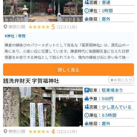
混雑：
普通
滞在：
1時間
施設：
屋外
5
神奈川県
（口コミ1件）
#神社｜寺院
鎌倉の縁結びのパワースポットとして有名な『葛原岡神社』は、源氏山の一
角にあり、小高い丘に位置しています。鎌倉時代に後醍醐天皇に仕えた日野
俊基をお祀りする神社として知られており、境内の縁結び石に赤い糸で結ば
れた多数の五円玉や多くの絵馬がとても印象的です。
詳しく見る
銭洗弁財天 宇賀福神社
お気に入り
駐車：
駐車場あり
予算：
500円
混雑：
少し混んでいる
滞在：
0.5時間
施設：
屋外
4
神奈川県
（口コミ1件）