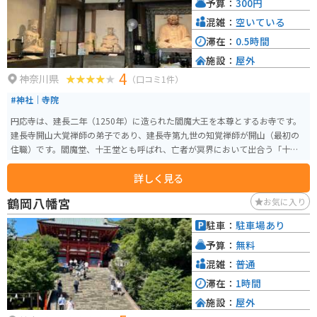
予算：
300円
混雑：
空いている
滞在：
0.5時間
施設：
屋外
4
神奈川県
（口コミ1件）
#神社｜寺院
円応寺は、建長二年（1250年）に造られた閻魔大王を本尊とするお寺です。
建長寺開山大覚禅師の弟子であり、建長寺第九世の知覚禅師が開山（最初の
住職）です。閻魔堂、十王堂とも呼ばれ、亡者が冥界において出合う「十
王」を祀っています。
詳しく見る
鶴岡八幡宮
お気に入り
駐車：
駐車場あり
予算：
無料
混雑：
普通
滞在：
1時間
施設：
屋外