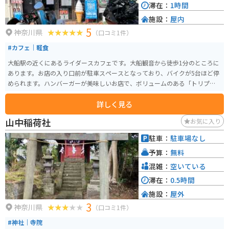
滞在：
1時間
施設：
屋内
5
神奈川県
（口コミ1件）
#カフェ｜軽食
大船駅の近くにあるライダースカフェです。大船観音から徒歩1分のところに
あります。お店の入り口前が駐車スペースとなっており、バイクが5台ほど停
められます。ハンバーガーが美味しいお店で、ボリュームのある「トリプル
バーガー」が1番人気のメニューになります。
詳しく見る
山中稲荷社
お気に入り
駐車：
駐車場なし
予算：
無料
混雑：
空いている
滞在：
0.5時間
施設：
屋外
3
神奈川県
（口コミ1件）
#神社｜寺院