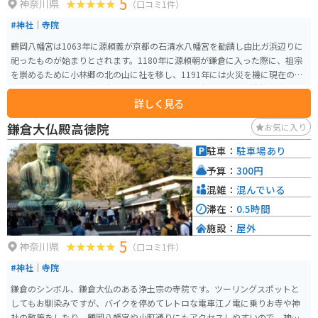
5
神奈川県
（口コミ1件）
#神社｜寺院
鶴岡八幡宮は1063年に源頼義が京都の石清水八幡宮を勧請し由比ガ浜辺りに
祀ったものが始まりとされます。1180年に源頼朝が鎌倉に入った際に、祖宗
を崇めるために小林郷の北の山に社を移し、1191年には火災を機に現在の体
裁に整えました。 鎌倉七福神の一つである弁財天社があり、国際観光都市鎌
詳しく見る
倉の中心施設として多くの人が訪れます。鶴岡八幡宮は鎌倉を中心として興
った武士の気風を伝える重要な文化財となっており、元旦から7日までは御判
鎌倉大仏殿高徳院
お気に入り
行事が行われ、鎌倉街道から若宮大路までが正月の参拝客で賑わう参道とな
ります。
駐車：
駐車場あり
予算：
300円
混雑：
混んでいる
滞在：
0.5時間
施設：
屋外
5
神奈川県
（口コミ1件）
#神社｜寺院
鎌倉のシンボル、鎌倉大仏のある浄土宗の寺院です。ツーリングスポットと
してもお馴染みですが、バイクを停めてレトロな電車江ノ電に乗りお寺や神
社の散策をしたり、鶴岡八幡宮や小町通りにもアクセスしやすいので、神奈