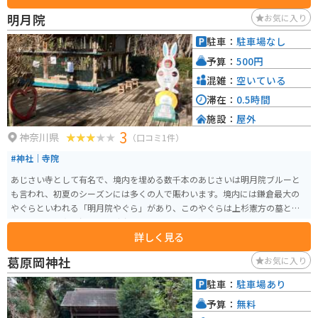
明月院
お気に入り
駐車：
駐車場なし
予算：
500円
混雑：
空いている
滞在：
0.5時間
施設：
屋外
3
神奈川県
（口コミ1件）
#神社｜寺院
あじさい寺として有名で、​境内を埋める数千本のあじさいは明月院ブルーと
も言われ、初夏のシーズンには多くの人で賑わいます。境内には鎌倉最大の
やぐらといわれる「明月院やぐら」があり、このやぐらは上杉憲方の墓と伝
わり、壁面に釈迦如来 、多宝如来と思われる像が浮き彫りされています。
詳しく見る
葛原岡神社
お気に入り
駐車：
駐車場あり
予算：
無料