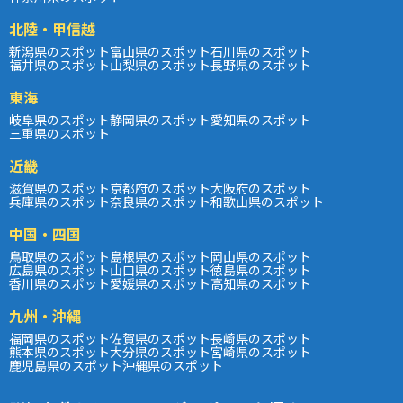
北陸・甲信越
新潟県のスポット
富山県のスポット
石川県のスポット
福井県のスポット
山梨県のスポット
長野県のスポット
東海
岐阜県のスポット
静岡県のスポット
愛知県のスポット
三重県のスポット
近畿
滋賀県のスポット
京都府のスポット
大阪府のスポット
兵庫県のスポット
奈良県のスポット
和歌山県のスポット
中国・四国
鳥取県のスポット
島根県のスポット
岡山県のスポット
広島県のスポット
山口県のスポット
徳島県のスポット
香川県のスポット
愛媛県のスポット
高知県のスポット
九州・沖縄
福岡県のスポット
佐賀県のスポット
長崎県のスポット
熊本県のスポット
大分県のスポット
宮崎県のスポット
鹿児島県のスポット
沖縄県のスポット