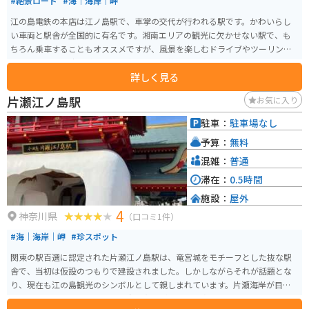
#絶景ロード
#海｜海岸｜岬
江の島電鉄の本店は江ノ島駅で、車掌の交代が行われる駅です。かわいらし
い車両と駅舎が全国的に有名です。湘南エリアの観光に欠かせない駅で、も
ちろん乗車することもオススメですが、風景を楽しむドライブやツーリング
にも最適です。時間が合えば、車両の入れ替えや入庫、転線を見られます。
詳しく見る
片瀬江ノ島駅
お気に入り
駐車：
駐車場なし
予算：
無料
混雑：
普通
滞在：
0.5時間
施設：
屋外
4
神奈川県
（口コミ1件）
#海｜海岸｜岬
#珍スポット
関東の駅百選に認定された片瀬江ノ島駅は、竜宮城をモチーフとした抜な駅
舎で、当初は仮設のつもりで建設されました。しかしながらそれが話題とな
り、現在も江の島観光のシンボルとして親しまれています。片瀬海岸が目の
前にあり、駅に降り立てば江の島の潮風が心地よく吹き付け、特に夏のシー