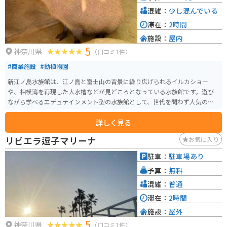
混雑：
少し混んでいる
滞在：
2時間
施設：
屋内
5
神奈川県
（口コミ1件）
#商業施設
#動植物園
新江ノ島水族館は、江ノ島と富士山の背景に繰り広げられるイルカショー
や、相模湾を再現した大水槽などが見どころとなっている水族館です。遊び
ながら学べるエデュテインメント型の水族館として、世代を問わず人気の観
光スポットです。館内には、「相模湾大水槽」や「クラゲファンタジーホー
詳しく見る
ル」など魅力的なエリアが多数あります。 新江ノ島水族館は片瀬江ノ島駅か
ら徒歩3分とアクセスもしやすく、1954年にオープンし、幅広い世代から
リビエラ逗子マリーナ
お気に入り
「えのすい」と親しまれており、「世界初」や「日本初」の設備やショーも
提供されています。人気のイルカショーは2022年にリニューアルされ、「Wa
駐車：
駐車場あり
ve ～きみの波になりたい～」となり、ふれあいプログラムも充実していま
予算：
無料
す。
混雑：
普通
滞在：
2時間
施設：
屋外
5
神奈川県
（口コミ1件）