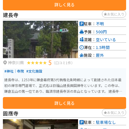
詳しく見る
ットとしても親しまれています。
建長寺
お気に入り
駐車：
不明
予算：
500円
混雑：
空いている
滞在：
1.5時間
施設：
屋外
5
神奈川県
（口コミ1件）
#神社｜寺院
#文化施設
建長寺は、1253年に鎌倉幕府第5代執権北条時頼によって創建された日本最
初の禅宗専門道場で、正式名は巨福山建長興国禅寺といいます。この寺は、
鎌倉五山の第一位であり、臨済宗建長寺派の本山となっています。 建長寺は
四季折々の美しい風景が楽しめ、春には桜、夏にはアジサイ、秋には紅葉が
詳しく見る
見られます。境内には国宝に指定された建造物や、市天然記念物のビャクシ
ンなども見ることができ、また、寺の庭園での静寂や冬季には展望デッキか
圓應寺
お気に入り
らの富士山の眺望なども楽しめます。 拝観時間は8:30から16:30までで、拝観
料は大人（高校生以上）500円、小人（小・中学生）200円です。駐車場も有
駐車：
駐車場なし
料ですがあります、