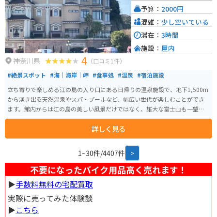
予算：
2000円
混雑：
少し空いている
滞在：
3時間
施設：
屋内
4
神奈川県
（口コミ1件）
#絶景スポット
#海｜海岸｜岬
#食事処
#温泉
#宿泊施設
立ち寄りで楽しめる江の島の入り口にある日帰りの温泉施設で、地下1,500m
から湧き出る天然温泉やスパ・プールなど、幅広い世代が楽しむことができ
ます。館内からは江の島の美しい風景だけではなく、雄大な富士山も一望で
き、海と山を両方楽しむことができます。宿泊も可能なので、江の島で一日過
詳しく見る
ごしたい方にもおすすめです。
1~30件/4407件
>
不要になったバイク用品高く売れます！
▶︎
手数料無料の宅配買取
実際に売ってみた体験談
▶︎
こちら