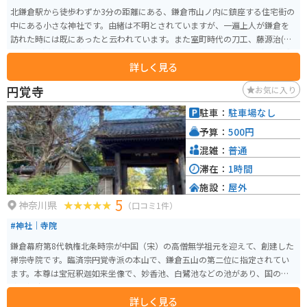
北鎌倉駅から徒歩わずか3分の距離にある、鎌倉市山ノ内に鎮座する住宅街の
中にある小さな神社です。由緒は不明とされていますが、一遍上人が鎌倉を
訪れた時には既にあったと云われています。また室町時代の刀工、藤源治(と
うげんじ)家の屋敷神であったのではないかとも伝えられています。商売繁盛
詳しく見る
や五穀豊穣の神様として信仰されており、地元の人々から親しまれていま
す。細い路地を抜けた突き当りにあるため、ひっそりとした雰囲気の中で参
円覚寺
お気に入り
拝をすることができます。
駐車：
駐車場なし
予算：
500円
混雑：
普通
滞在：
1時間
施設：
屋外
5
神奈川県
（口コミ1件）
#神社｜寺院
鎌倉幕府第8代執権北条時宗が中国（宋）の高僧無学祖元を迎えて、創建した
禅宗寺院です。臨済宗円覚寺派の本山で、鎌倉五山の第二位に指定されてい
ます。本尊は宝冠釈迦如来坐像で、妙香池、白鷺池などの池があり、国の名
勝に指定されています。
詳しく見る