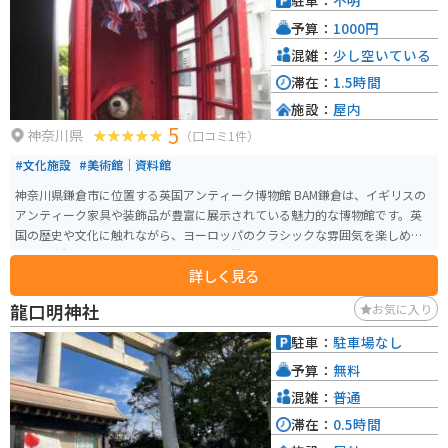
駐車：
不明
予算：
1000円
混雑：
少し空いている
滞在：
1.5時間
施設：
屋内
5
神奈川県
（口コミ1件）
#文化施設
#美術館｜資料館
神奈川県鎌倉市に位置する英国アンティーク博物館 BAM鎌倉は、イギリスの
アンティーク家具や装飾品が豊富に展示されている魅力的な博物館です。英
国の歴史や文化に触れながら、ヨーロッパのクラシックな雰囲気を楽しめま
す。鎌倉観光の合間に立ち寄れば、落ち着いた空間で優雅なひとときを過ご
詳しく見る
せるでしょう。 バイクでのアクセスも便利で、周辺には駐輪スペースが設け
られているため、ツーリングの途中で気軽に訪れることができます。鎌倉の
龍口明神社
お気に入り
風情ある景色と共に、異国情緒あふれる英国の美術品を堪能したい方におす
すめのスポットです。
駐車：
駐車場なし
予算：
無料
混雑：
普通
滞在：
0.5時間