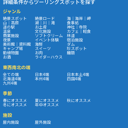
詳細条件からツーリングスポットを探す
ジャンル
絶景スポット
絶景ロード
海｜海岸｜岬
山｜高原
湖｜川｜滝
食事処
道の駅
お土産
神社｜寺院
温泉
文化施設
カフェ｜軽食
商業施設
ソフトクリーム
林道
夜景
イベント体験
宿泊施設
美術館｜資料館
海鮮
ダム
キャンプ場
スイーツ
珍スポット
動植物園
お肉
麺類
お酒
ライダーハウス
東西南北の端
全ての端
日本4端
日本本土4端
北海道4端
本州4端
四国4端
九州4端
季節
春にオススメ
夏にオススメ
秋にオススメ
冬にオススメ
年中オススメ
施設
屋内施設
屋外施設