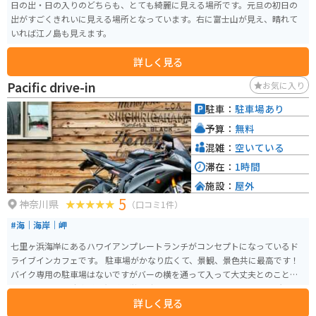
日の出・日の入りのどちらも、とても綺麗に見える場所です。元旦の初日の
出がすごくきれいに見える場所となっています。右に富士山が見え、晴れて
いれば江ノ島も見えます。
詳しく見る
Pacific drive-in
お気に入り
駐車：
駐車場あり
予算：
無料
混雑：
空いている
滞在：
1時間
施設：
屋外
5
神奈川県
（口コミ1件）
#海｜海岸｜岬
七里ヶ浜海岸にあるハワイアンプレートランチがコンセプトになっているド
ライブインカフェです。 駐車場がかなり広くて、景観、景色共に最高です！
バイク専用の駐車場はないですがバーの横を通って入って大丈夫とのことで
した。バイクは駐車料金無料で営業時間は8:00〜20:00です。 お店の外観もオ
詳しく見る
シャレでテラスから出ると海と太陽を堪能でき日頃のストレスから解放され