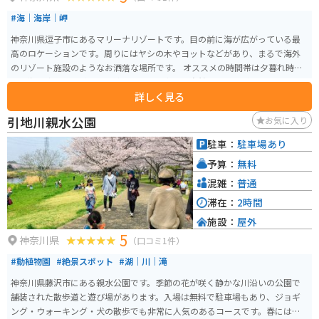
#海｜海岸｜岬
神奈川県逗子市にあるマリーナリゾートです。目の前に海が広がっている最
高のロケーションです。周りにはヤシの木やヨットなどがあり、まるで海外
のリゾート施設のようなお洒落な場所です。 オススメの時間帯は夕暮れ時で
す。海に沈む夕日がとても綺麗で日常を忘れて自然のエネルギーを感じるこ
詳しく見る
とができます。友達やカップルと行くのももちろん素敵ですが、1人で休息に
訪れるのもオススメです。
引地川親水公園
お気に入り
駐車：
駐車場あり
予算：
無料
混雑：
普通
滞在：
2時間
施設：
屋外
5
神奈川県
（口コミ1件）
#動植物園
#絶景スポット
#湖｜川｜滝
神奈川県藤沢市にある親水公園です。季節の花が咲く静かな川沿いの公園で
舗装された散歩道と遊び場があります。入場は無料で駐車場もあり、ジョギ
ング・ウォーキング・犬の散歩でも非常に人気のあるコースです。春には桜