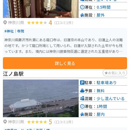
滞在：
0.5時間
施設：
屋外
4
神奈川県
（口コミ1件）
#神社｜寺院
神奈川県藤沢市片瀬にある龍口寺は、日蓮宗の本山であり、日蓮上人の法難
の地です。かつて龍口刑場として用いられ、日蓮が入獄された土牢が今も残
っています。また、境内には神奈川建築物百選に選定された五重塔があり、2
021年10月1日には本堂が新たに建立されました。 山号は寂光山で、日蓮宗の
詳しく見る
霊跡寺院としても重要な位置を占めています。この寺院は、日蓮上人の教え
を今に伝え、訪れる人々に平和と慈悲の心を示しています。境内は高台にあ
江ノ島駅
お気に入り
るので、江の島の海と山の緑の美しい風景が印象的です。
駐車：
駐車場あり
予算：
無料
混雑：
少し混んでいる
滞在：
1時間
施設：
屋内
5
神奈川県
（口コミ1件）