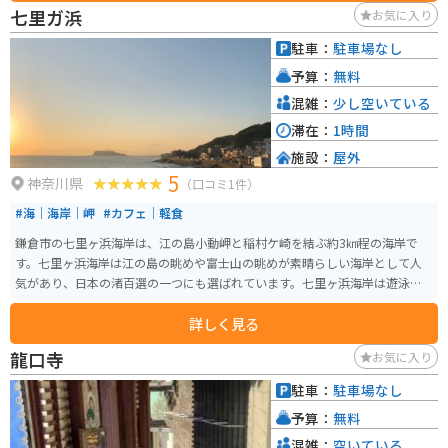
た気分になれます。七里ヶ浜海岸を一望できる&江ノ島も見えます。景色がす
七里ガ浜
お気に入り
ごく綺麗なので一眼カメラ持っていって愛車とサンセットの組み合わせで撮
影するのがオススメです！！
駐車：
駐車場なし
予算：
無料
混雑：
少し空いている
滞在：
1時間
施設：
屋外
5
神奈川県
（口コミ1件）
#海｜海岸｜岬
#カフェ｜軽食
鎌倉市の七里ヶ浜海岸は、江の島小動岬と稲村ケ崎を結ぶ約3㎞程の海岸で
す。七里ヶ浜海岸は江の島の眺めや富士山の眺めが素晴らしい海岸として人
気があり、日本の渚百選の一つにも選ばれています。七里ヶ浜海岸は遊泳に
はあまり適していませんが、サーフィンやウインドサーフィンの適地とされ
詳しく見る
ています。
龍口寺
お気に入り
駐車：
駐車場なし
予算：
無料
混雑：
空いている