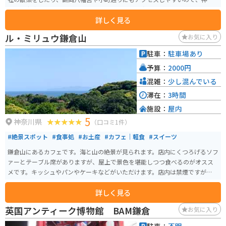
川の小京都と呼ばれています。バイク乗りなら一度は訪れておきたいエリア
詳しく見る
です。
ル・ミリュウ鎌倉山
お気に入り
駐車：
駐車場あり
予算：
2000円
混雑：
少し混んでいる
滞在：
3時間
施設：
屋内
5
神奈川県
（口コミ1件）
#絶景スポット
#食事処
#お土産
#カフェ｜軽食
#スイーツ
鎌倉山にあるカフェです。海と山の絶景が見られます。店内にくつろげるソフ
ァーとテーブル席がありますが、屋上で景色を堪能しつつ食べるのがオスス
メです。キッシュやパンやケーキなどがいただけます。店内は禁煙ですが、屋
上では喫煙OKです。
詳しく見る
英国アンティーク博物館 BAM鎌倉
お気に入り