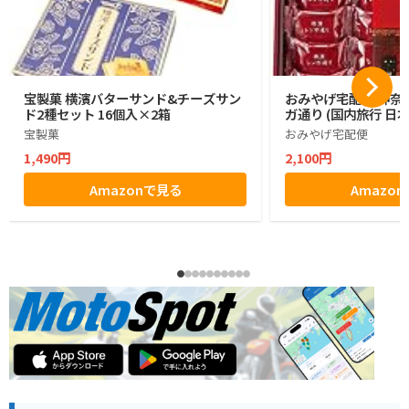
宝製菓 横濱バターサンド&チーズサン
おみやげ宅配便 神奈川
ド2種セット 16個入×2箱
ガ通り (国内旅行 日
宝製菓
おみやげ宅配便
1,490円
2,100円
Amazonで見る
Amazo