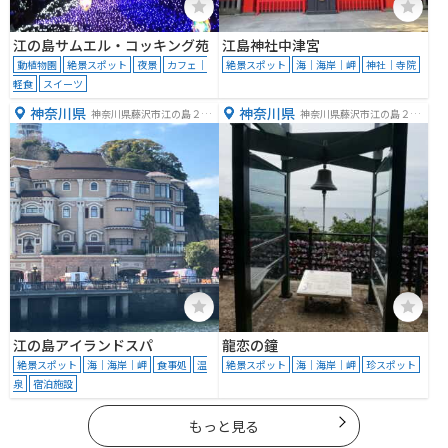
江の島サムエル・コッキング苑
江島神社中津宮
動植物園
絶景スポット
夜景
カフェ｜
絶景スポット
海｜海岸｜岬
神社｜寺院
軽食
スイーツ
神奈川県
神奈川県
神奈川県藤沢市江の島２丁
神奈川県藤沢市江の島２丁
目１−６
目
江の島アイランドスパ
龍恋の鐘
絶景スポット
海｜海岸｜岬
食事処
温
絶景スポット
海｜海岸｜岬
珍スポット
泉
宿泊施設
もっと見る