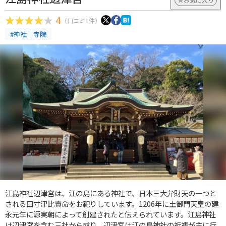
4
（口コミ1件）
#神社｜寺院
江島神社辺津宮は、江の島にある神社で、日本三大弁財天の一つと
される田寸津比賣命をお祀りしています。1206年に土御門天皇の建
永元年に源実朝によって創建されたと伝えられています。江島神社
は辺津宮を含む三社から成り、辺津宮は江の島神社の祈祷が主に行