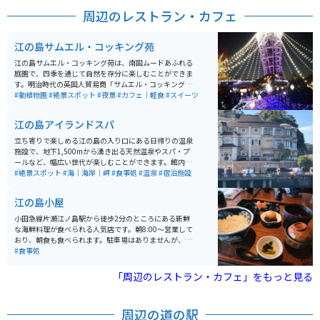
周辺のレストラン・カフェ
江の島サムエル・コッキング苑
江の島サムエル・コッキング苑は、南国ムードあふれる
庭園で、四季を通じて自然を存分に楽しむことができま
す。明治時代の英国人貿易商「サムエル・コッキング」
に由来する和洋折衷の植物園です。 ここには世界中の珍
#動植物園
#絶景スポット
#夜景
#カフェ｜軽食
#スイーツ
しい植物が集められていて、藤沢市指定の天然記念物の
「クックアロウカリア」や「シマナンヨウスギ」、「ツ
江の島アイランドスパ
カミヒイラギ」なども生育しています。また、関東大震
災などで失われたサムエル氏の温室跡も見学することが
立ち寄りで楽しめる江の島の入り口にある日帰りの温泉
できます。苑内には藤沢市と関連の深い姉妹都市エリア
施設で、地下1,500mから湧き出る天然温泉やスパ・プ
もあります。 松本館では本格的な蕎麦を楽しんだり、蕎
ールなど、幅広い世代が楽しむことができます。館内か
麦打ち体験もできます。マイアミビーチ広場では片瀬海
らは江の島の美しい風景だけではなく、雄大な富士山も
#絶景スポット
#海｜海岸｜岬
#食事処
#温泉
#宿泊施設
岸とヨットハーバーを望むウッドデッキでフレンチトー
一望でき、海と山を両方楽しむことができます。宿泊も
ストなどを楽しむことができます。ポリョン広場では韓
可能なので、江の島で一日過ごしたい方にもおすすめで
江の島小屋
国の国花である「ムクゲ」などを観賞することができま
す。
す。春澤園では中国の伝統的な建築物を見ることができ
小田急線片瀬江ノ島駅から徒歩2分のところにある新鮮
ます。ウィンザー広場には美しい「カナディアンロー
な海鮮料理が食べられる人気店です。朝8:00～営業して
ズ」が植えられています。
おり、朝食も食べられます。駐車場はありませんが、お
店から徒歩１分のところに江ノ電駐車センターがあり、
#食事処
バイクも駐車できます。お昼時間帯は混雑していている
ので、早めにいって外の待合席で待機しておくと良いで
「周辺のレストラン・カフェ」をもっと見る
す。
周辺の道の駅