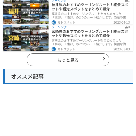
ツーリング
1
所です。
福井県のおすすめツーリングルート！絶景スポ
ットや観光スポットをまとめて紹介
福井県のおすすめツーリングルートをまとめました！
「北部」「南部」の2つのルート紹介します。恐竜や古代
遺跡、温泉地など魅力に溢れるスポットが多数ありま
モトスポット
2023-04-13
す。バイクで福井県にツーリングに行く際は参考にして
ツーリング
0
ください。
宮崎県のおすすめツーリングルート！絶景スポ
ットや観光スポットをまとめて紹介
宮崎県のおすすめツーリングルートをまとめました！
「北部」「南部」の2つのルート紹介します。綺麗な海岸
線が特徴的な海・自然豊かな山・趣のある神社を満喫す
モトスポット
2023-03-03
るツーリングができます。バイクで宮崎県にツーリング
に行く際は参考にしてください。
もっと見る
オススメ記事