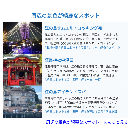
周辺の景色が綺麗なスポット
江の島サムエル・コッキング苑
江の島サムエル・コッキング苑は、南国ムードあふれる
庭園で、四季を通じて自然を存分に楽しむことができま
す。明治時代の英国人貿易商「サムエル・コッキング」
に由来する和洋折衷の植物園です。 ここには世界中の珍
#動植物園
#絶景スポット
#夜景
#カフェ｜軽食
#スイーツ
しい植物が集められていて、藤沢市指定の天然記念物の
「クックアロウカリア」や「シマナンヨウスギ」、「ツ
江島神社中津宮
カミヒイラギ」なども生育しています。また、関東大震
災などで失われたサムエル氏の温室跡も見学することが
江島神社中津宮は、江の島にある神社で、市寸島比賣命
できます。苑内には藤沢市と関連の深い姉妹都市エリア
（いちきしまひめのみこと）をお祀りしています。文徳
もあります。 松本館では本格的な蕎麦を楽しんだり、蕎
天皇の仁寿三年（853年）に慈覚大師によって創建さ
麦打ち体験もできます。マイアミビーチ広場では片瀬海
れ、江島神社の三宮の一つとして重要な役割を担ってい
#絶景スポット
#海｜海岸｜岬
#神社｜寺院
岸とヨットハーバーを望むウッドデッキでフレンチトー
ます。江島神社は日本三大弁財天の一つとされ、多くの
ストなどを楽しむことができます。ポリョン広場では韓
参拝者が訪れる名所です。中津宮は、もともと上之宮と
江の島アイランドスパ
国の国花である「ムクゲ」などを観賞することができま
呼ばれ、海の安全や航海の神様として信仰されていま
す。春澤園では中国の伝統的な建築物を見ることができ
す。現在の社殿は元禄2年（1689年）に再建されたもの
立ち寄りで楽しめる江の島の入り口にある日帰りの温泉
ます。ウィンザー広場には美しい「カナディアンロー
です。
施設で、地下1,500mから湧き出る天然温泉やスパ・プ
ズ」が植えられています。
ールなど、幅広い世代が楽しむことができます。館内か
らは江の島の美しい風景だけではなく、雄大な富士山も
#絶景スポット
#海｜海岸｜岬
#食事処
#温泉
#宿泊施設
一望でき、海と山を両方楽しむことができます。宿泊も
可能なので、江の島で一日過ごしたい方にもおすすめで
「周辺の景色が綺麗なスポット」をもっと見る
す。