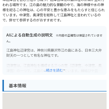
われる場所です。江の島の魅力的な景観の中で、海の神様や水の神
様を祀るこの神社は、心の平安と豊かな恵みをもたらすと信じられ
ています。中津宮、奥津宮を総称して江島神社と言われているの
で、併せて参拝するのがおすすめです。
AIによる自動生成の説明文
※内容の正確性は保証されていませ
ん。
江島神社辺津宮は、神奈川県藤沢市江の島にある、日本三大弁
財天の一つとして有名な神社です。
辺津宮は、江島神社を構成する三つの宮（辺津宮、中津宮、奥
...続きを読む
津宮）の一つで、江島の中腹に位置しています。縁結びや芸能
上達、財運アップなどのご利益があるとされ、多くの参拝客が
訪れます。
基本情報
辺津宮へは、江の島エスカーというエスカレーターや、徒歩で
参道を登る方法があります。バイクの場合は、江の島入り口付
近の有料駐車場に停めて、徒歩で参拝することになります。辺
津宮周辺には、お土産屋さんや飲食店も多く、江ノ島ならでは