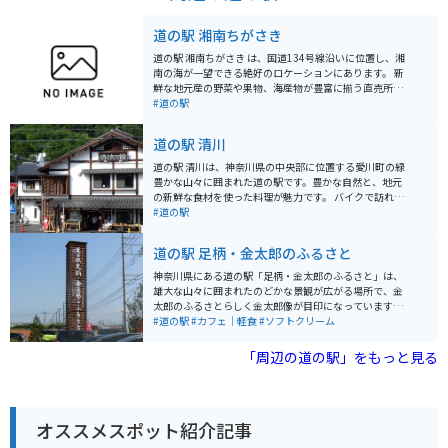
道の駅 湘南ちがさき
道の駅 湘南ちがさき は、国道134号線沿いに位置し、湘
南の海が一望できる絶好のロケーションにあります。 新
鮮な地元産の野菜や果物、海産物が豊富に揃う直売所
は、湘南の豊かな恵みを感じられるスポットです。朝ど
#道の駅
れの魚介類や、旬の野菜を使った惣菜、地元産の柑橘を
使ったジュースなど、湘南の味覚を堪能できます。 ま
道の駅 清川
た、レストランでは、しらす丼や地魚を使った料理な
ど、地元の食材を活かしたメニューが楽しめます。海を
道の駅 清川は、神奈川県の中央部に位置する愛川町の緑
眺めながら食事ができるテラス席もあり、潮風を感じな
豊かな山々に囲まれた道の駅です。豊かな自然と、地元
がらゆったりとした時間を過ごせます。 バイクで訪れる
の新鮮な食材を使った料理が魅力です。 バイクで訪れる
方には、無料の駐輪場が用意されているので安心です。
際は、宮ヶ瀬湖やヤビツ峠など、周辺のワインディング
#道の駅
国道134号線は、海岸線を走る風光明媚なルートなの
ロードをツーリングする拠点としても最適です。道の駅
で、ツーリングの休憩スポットとしても最適です。近隣
には、バイクスタンドも完備されています。 地元の特産
道の駅 足柄・金太郎のふるさと
には、江の島や鎌倉などの人気観光スポットも点在して
品である、新鮮な野菜や果物、手作りジャムなどが人気
おり、足を延ばしてみるのも良いでしょう。 道の駅 湘南
です。また、レストランでは、地元産の食材をふんだん
神奈川県にある道の駅「足柄・金太郎のふるさと」は、
ちがさき では、定期的にイベントも開催されています。
に使った料理を楽しむことができます。特に、地元産の
雄大な山々に囲まれたのどかな景観が広がる場所で、金
地元のアーティストによるライブや、季節のイベントな
猪肉を使った「猪肉丼」は、ここでしか味わえない人気
太郎のふるさとらしく金太郎像が目印になっています。
ど、湘南の文化に触れることができる機会です。イベン
メニューです。
リニューアルされた施設は清潔感があり、広くはない店
#道の駅
#カフェ｜軽食
#ソフトクリーム
ト情報は、公式ウェブサイトで確認できます。 お土産に
内に地元の特産品がぎっしり並び、試食も豊富で選ぶ楽
は、湘南名物のしらすを使った加工品や、地元産の柑橘
しさがあります。地元のお肉やそばなどグルメも充実し
「周辺の道の駅」をもっと見る
を使ったお菓子などがおすすめです。 少し足を延ばせ
ており、ドライブやツーリングの休憩スポットとして最
ば、茅ヶ崎サザンCという商業施設があり、地元の名産
適。名物は折り畳まれたようなユニークな形のソフトク
品を購入することもできます。茅ヶ崎市はサザンオール
リームで、きんたろうの斧を模したスプーンが添えられ
スターズの桑田佳祐さんの出身地としても知られてお
ているのも面白いポイント。旅の途中にほっこり楽しめ
り、ゆかりの地を巡るのもおすすめです。
オススメスポット紹介記事
る寄り道スポットです。