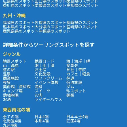
広島県のスポット
山口県のスポット
徳島県のスポット
香川県のスポット
愛媛県のスポット
高知県のスポット
九州・沖縄
福岡県のスポット
佐賀県のスポット
長崎県のスポット
熊本県のスポット
大分県のスポット
宮崎県のスポット
鹿児島県のスポット
沖縄県のスポット
詳細条件からツーリングスポットを探す
ジャンル
絶景スポット
絶景ロード
海｜海岸｜岬
山｜高原
湖｜川｜滝
食事処
道の駅
お土産
神社｜寺院
温泉
文化施設
カフェ｜軽食
商業施設
ソフトクリーム
林道
夜景
イベント体験
宿泊施設
美術館｜資料館
海鮮
ダム
キャンプ場
スイーツ
珍スポット
動植物園
お肉
麺類
お酒
ライダーハウス
東西南北の端
全ての端
日本4端
日本本土4端
北海道4端
本州4端
四国4端
九州4端