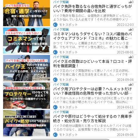
バイク知識
0
バイク免許を取るなら合宿免許と通学どっちが
いい？費用や期間の違いを比較
バイク免許を取るのに、合宿免許と通学免許どっちにし
ようか悩んでいる人必見です！それぞれの特徴やメリッ
トデメリットをまとめました。早く安く免許取得したい
モトスポット
2022-12-03
なら合宿免許、他人と関わらず取りたいなら通学免許が
バイク知識
0
オススメです。自分に合った免許取得方法を選んでくだ
コミネマンはもうダサくない？コスパ最強のバ
さいね。
イクウェアブランド『コミネ』の魅力と着こな
し術
かつて「ダサい」と揶揄された“コミネマン”という言
葉。でも今では、デザイン性も進化し、オシャレに着こ
なせるコミネ製品が続々登場。コスパと安全性に優れた
モトスポット
2025-08-01
アイテムを使って、街でもツーリングでも浮かないスマ
バイク知識
0
ートなスタイルを目指そう！
バイク王の買取はひどいって本当？口コミ・評
判を徹底調査！
バイク王のバイク買取評判って悪い？バイク王の評判、
バイクを楽に高く売る方法をまとめました。バイクを売
却しようと考えている方は、是非参考にしてください。
モトスポット
2024-09-04
バイク知識
0
バイク用プロテクターは必要？ヘルメットだけ
いい？事故怪我の危険性や使った方がいい部位
も解説
バイクはヘルメットだけ被っておけばOKと思っていませ
んか？常に生身が晒されているバイクでは、頭以外にも
胸・背中・脚・腕など怪我のリスクが非常に高いです。
モトスポット
2024-06-11
プロテクターをちゃんと付けていれば事故の致命傷の7
バイク知識
0
0%は防げると言われています。安全にバイクに乗るため
バイクや原付はどうやって処分するの？廃車手
にプロテクターの種類やつけた方が良い部位などをまと
続き・処分方法・売り方を解説
めました。
バイクの処分は面倒だと思っていませんか？バイクは捨
てるのではなく、出張買取で売ることで手間もかからず
お金にできます。売る以外の選択肢も含めて処分方法を
モトスポット
2024-09-04
まとめていますので、バイクを処分しようとしている人