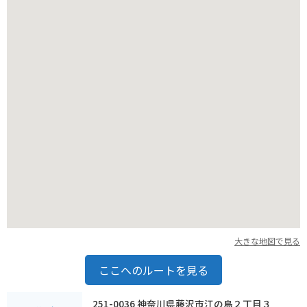
の海の幸を楽しむこともできます。
江島神社辺津宮は、歴史を感じさせる厳かな雰囲気と、美しい
景色が楽しめる観光スポットです。
大きな地図で見る
ここへのルートを見る
251-0036 神奈川県藤沢市江の島２丁目３