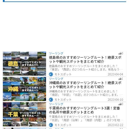
ツーリング
0
徳島県のおすすめツーリングルート！絶景スポ
ットや観光スポットをまとめて紹介
徳島県のおすすめツーリングルートをまとめました！
「東部」「西部」の2つのルート紹介します。有名なうず
しおや山を中心とした自然豊かなスポットが多数ありま
モトスポット
2023-04-04
す。バイクで徳島県にツーリングに行く際は参考にして
ツーリング
1
ください。
沖縄県のおすすめツーリングルート！絶景スポ
ットや観光スポットをまとめて紹介
沖縄県のおすすめツーリングルートをまとめました！
「南部」「中部」「北部」の3つのルート紹介します。美
しいビーチや歴史と文化に溢れたスポットが多数あり、
モトスポット
2023-04-10
様々な楽しみ方ができます。バイクで沖縄県にツーリン
ツーリング
0
グに行く際は参考にしてください。
千葉県のおすすめツーリングルート3選！定番
の名所や絶景スポットまとめ
千葉県のおすすめツーリングルートをまとめました！
「北部」「南部（沿岸）」「南部（内陸）」の3つを地域
別で紹介します！千葉は首都圏からのアクセスも良く、
モトスポット
2023-02-22
海と山どちらも堪能できるのでツーリングには最適な場