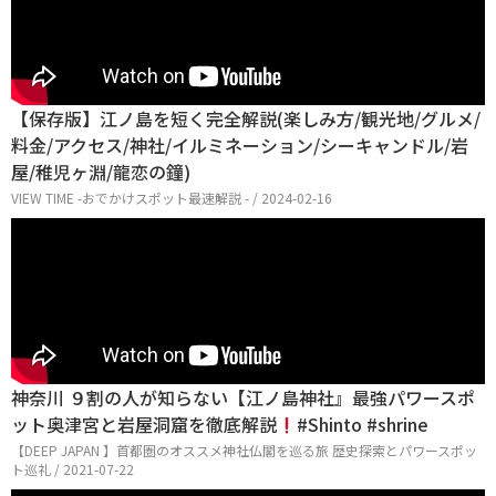
【保存版】江ノ島を短く完全解説(楽しみ方/観光地/グルメ/
料金/アクセス/神社/イルミネーション/シーキャンドル/岩
屋/稚児ヶ淵/龍恋の鐘)
VIEW TIME -おでかけスポット最速解説 - / 2024-02-16
神奈川 ９割の人が知らない【江ノ島神社』最強パワースポ
ット奥津宮と岩屋洞窟を徹底解説
#Shinto #shrine
【DEEP JAPAN 】首都圏のオススメ神社仏閣を巡る旅 歴史探索とパワースポッ
ト巡礼 / 2021-07-22