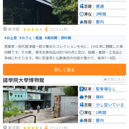
混雑：
普通
滞在：
2時間
施設：
屋内
4
東京都
（口コミ1件）
#お土産
#カフェ｜軽食
#美術館｜資料館
実業家・初代根津嘉一郎が集めたコレクションを元に、1941年に開館した美
術館です。その数、東洋古美術品は約7400点に及び、絵画・書跡・工芸品と
多岐にわたります。特に茶道具と仏教美術の内容が豊かで、毎年7～8回、展
示内容が替わります。また日本庭園の中にあるカフェ「NEZUCAFE」では、美
詳しく見る
しい庭園を見ながら、ドリンクやスイーツなどを楽しむことができます。ま
た館内にはオリジナルグッズを扱うミュージアムショップもあります。
國學院大學博物館
お気に入り
駐車：
駐車場なし
予算：
無料
混雑：
少し空いている
滞在：
1時間
施設：
屋内
4
東京都
（口コミ1件）