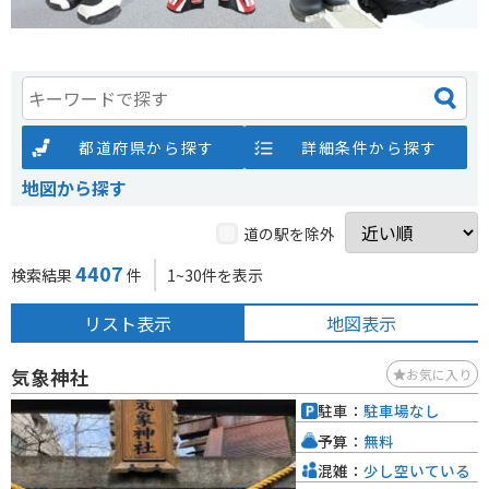
都道府県から探す
詳細条件から探す
地図から探す
道の駅を除外
4407
検索結果
件
1~30件を表示
リスト表示
地図表示
気象神社
お気に入り
駐車：
駐車場なし
予算：
無料
混雑：
少し空いている