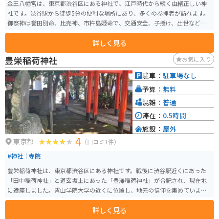
金王八幡宮は、東京都渋谷区にある神社で、江戸時代から続く由緒正しい神
社です。渋谷駅から徒歩5分の便利な場所にあり、多くの参拝者が訪れます。
御祭神は誉田別命、比売神、市杵島姫命で、交通安全、子授け、出世などの
ご利益があるとされています。見どころとしては、色鮮やかな朱塗りの社殿
詳しく見る
や、豪華な彫刻が施された境内の建物があります。 特に江戸時代から続く伝
統行事「酉の市」や、例年9月に行われる「例大祭」は、多くの人々で賑わい
豊栄稲荷神社
お気に入り
ます。境内には美しい庭園もあり、四季折々の自然を楽しむことができます。
また、金王八幡宮は「渋谷金王子」として知られ、渋谷の守り神として親し
駐車：
駐車場なし
まれています。神社の近くには渋谷ヒカリエや東急百貨店などの商業施設も
予算：
無料
あり、観光やショッピングと合わせて訪れることができます。
混雑：
普通
滞在：
0.5時間
施設：
屋外
4
東京都
（口コミ1件）
#神社｜寺院
豊栄稲荷神社は、東京都渋谷区にある神社です。戦後に渋谷駅近くにあった
「田中稲荷神社」と道玄坂上にあった「豊澤稲荷神社」が合祀され、現在地
に遷座しました。青山学院大学の近くに位置し、地元の信仰を集めていま
す。見どころは、千本鳥居と呼ばれる鳥居のトンネルです。参道には小さな鳥
詳しく見る
居が連なり、独特の神聖な雰囲気を醸し出しています。 こじんまりとした境