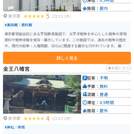
滞在：
0.5時間
施設：
屋内
5
東京都
（口コミ1件）
#美術館｜資料館
東京都世田谷区にある平和教育施設で、太平洋戦争を中心とした戦争の実物
資料や戦争体験を保存・展示しています。この施設では、過去の戦争の歴史
や、現代の紛争・人権問題、SDGsに関連する展示も行われています。 展示を
通じて戦争の悲惨さを学び、平和の大切さを考える機会を得ることができま
詳しく見る
す。毎週火曜日が休館日で、年末年始には特別休館があります。入館料は無料
で、企画展やイベントなども定期的に開催されています。戦時中の品々が展
金王八幡宮
お気に入り
示されているコーナーもあり、平和の尊さを改めて認識できるスポットで
す。
駐車：
不明
予算：
無料
混雑：
普通
滞在：
0.5時間
施設：
屋外
4
東京都
（口コミ1件）
#神社｜寺院