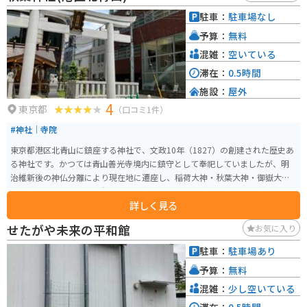
ため、サウナ好きにも好評です。清潔な施設内とフレンドリーなスタッフの
駐車：
駐車場なし
対応も高く評価されており、リラックスしたひと時を過ごすのに最適です。
予算：
無料
混雑：
空いている
滞在：
0.5時間
施設：
屋外
4
東京都
（口コミ1件）
#神社｜寺院
東京都港区北青山に鎮座する神社で、文政10年（1827）の創建された歴史あ
る神社です。かつては青山善光寺境内に鎮守として奉祀していましたが、明
治維新後の神仏分離により現在地に遷座し、稲荷大神・秋葉大神・御嶽大神
を祭神とする表参道の一角に佇む神社です。 火防や商売繁盛のご利益がある
詳しく見る
とされています。神社の特徴的な行事の一つに節分祭があり、「鬼は外、福
は内」の掛け声と共に豆まきが行われ、地域住民や観光客に親しまれていま
せたがや未来の平和館
お気に入り
す。また、狛犬や鳥居、社殿などの伝統的な建築物も見どころの一つで、写
真撮影スポットとしても人気です。周囲には洒落たカフェやショップが立ち
駐車：
駐車場あり
並び、参拝の後に表参道エリアを散策するのもおすすめです。
予算：
無料
混雑：
少し空いている