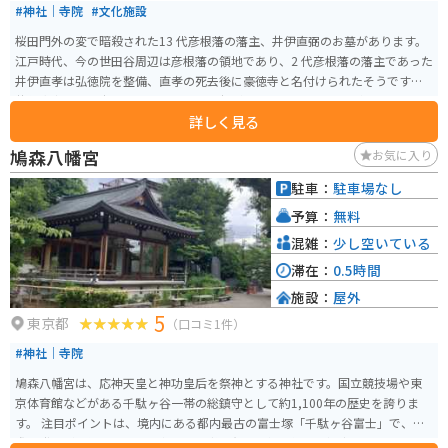
#神社｜寺院
#文化施設
桜田門外の変で暗殺された13 代彦根藩の藩主、井伊直弼のお墓があります。
江戸時代、今の世田谷周辺は彦根藩の領地であり、2 代彦根藩の藩主であった
井伊直孝は弘徳院を整備、直孝の死去後に豪徳寺と名付けられたそうです。
井伊直孝と豪徳寺は一匹の猫によって繋がったという言い伝えがあります。
詳しく見る
その為にこの寺には招き猫が祀られています。
鳩森八幡宮
お気に入り
駐車：
駐車場なし
予算：
無料
混雑：
少し空いている
滞在：
0.5時間
施設：
屋外
5
東京都
（口コミ1件）
#神社｜寺院
鳩森八幡宮は、応神天皇と神功皇后を祭神とする神社です。国立競技場や東
京体育館などがある千駄ヶ谷一帯の総鎮守として約1,100年の歴史を誇りま
す。 注目ポイントは、境内にある都内最古の富士塚「千駄ヶ谷富士」で、実
際に登山が可能です。この富士塚は都の有形民俗文化財に指定されており、