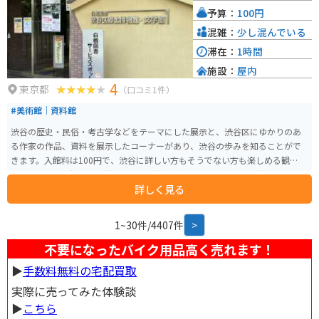
予算：
100円
混雑：
少し混んでいる
滞在：
1時間
施設：
屋内
4
東京都
（口コミ1件）
#美術館｜資料館
渋谷の歴史・民俗・考古学などをテーマにした展示と、渋谷区にゆかりのあ
る作家の作品、資料を展示したコーナーがあり、渋谷の歩みを知ることがで
きます。入館料は100円で、渋谷に詳しい方もそうでない方も楽しめる観光ス
ポットです。「郷土博物館」と「文学館」があります。 郷土博物館では、渋
詳しく見る
谷区の旧石器時代から現代に至るまでの歴史や民俗、考古学に関する展示が
充実しており、地域の変遷を詳しく知ることができます。特に、渋谷区の発
展過程や文化遺産についての展示が見どころです。 文学館では、渋谷区にゆ
1~30件/4407件
>
かりのある作家や文学作品が紹介されており、文学史における渋谷区の重要
性を感じることができます。展示物には、作家の原稿や初版本、関連資料な
不要になったバイク用品高く売れます！
どが含まれており、文学好きにとっても魅力的です。
▶︎
手数料無料の宅配買取
実際に売ってみた体験談
▶︎
こちら