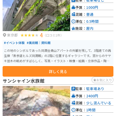
駐車：
駐車場なし
火台やトーチが展示されており、写真撮影スポットとしても人気です。オリ
予算：
1000円
ンピックの魅力とスポーツの偉大さを再認識できる、日本オリンピックミュ
ージアムは、スポーツファン必見のスポットです。
混雑：
普通
滞在：
0.5時間
施設：
屋内
4
東京都
（口コミ1件）
#イベント体験
#美術館｜資料館
この地のシンボルであった同潤会青山アパートの外観を残して、3階建ての再
生棟「表参道ヒルズ同潤館」の2階に位置するギャラリーです。窓からのケヤ
キ並木の眺めがすばらしく、写真・イラスト・映像・絵画・立体作品・陶芸
などアート全般の作品発表の場として定期的にイベントを開催しています。
詳しく見る
サンシャイン水族館
お気に入り
駐車：
駐車場あり
予算：
2400円
混雑：
少し混んでいる
滞在：
1時間