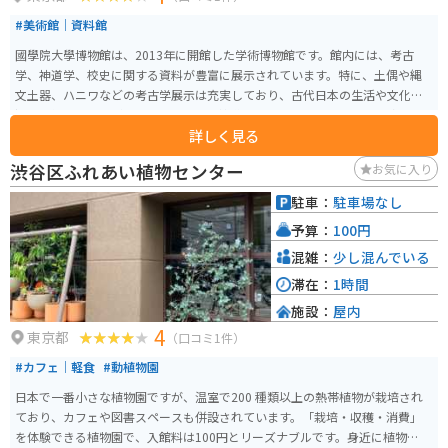
#美術館｜資料館
國學院大學博物館は、2013年に開館した学術博物館です。館内には、考古
学、神道学、校史に関する資料が豊富に展示されています。特に、土偶や縄
文土器、ハニワなどの考古学展示は充実しており、古代日本の生活や文化を
深く理解することができます。また、神道をテーマにした展示では、珍しい
詳しく見る
神具や祭祀の道具が紹介され、日本の宗教文化を学ぶことができます。さら
に、企画展も年に5,6回開催されており、訪れるたびに新しい発見がありま
渋谷区ふれあい植物センター
お気に入り
す。静かで落ち着いた環境の中で、日本の歴史と文化をじっくりと楽しむこ
とができるスポットです。
駐車：
駐車場なし
予算：
100円
混雑：
少し混んでいる
滞在：
1時間
施設：
屋内
4
東京都
（口コミ1件）
#カフェ｜軽食
#動植物園
日本で一番小さな植物園ですが、温室で200 種類以上の熱帯植物が栽培され
ており、カフェや図書スペースも併設されています。「栽培・収穫・消費」
を体験できる植物園で、入館料は100円とリーズナブルです。身近に植物の存