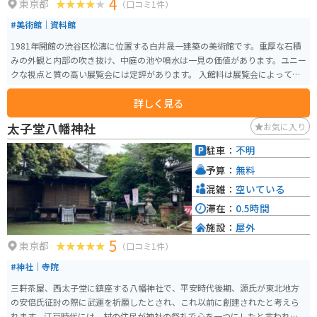
4
東京都
（口コミ1件）
#美術館｜資料館
1981年開館の渋谷区松濤に位置する白井晟一建築の美術館です。重厚な石積
みの外観と内部の吹き抜け、中庭の池や噴水は一見の価値があります。ユニー
クな視点と質の高い展覧会には定評があります。 入館料は展覧会によって異
なる料金となっています。
詳しく見る
太子堂八幡神社
お気に入り
駐車：
不明
予算：
無料
混雑：
空いている
滞在：
0.5時間
施設：
屋外
5
東京都
（口コミ1件）
#神社｜寺院
三軒茶屋、西太子堂に鎮座する八幡神社で、平安時代後期、源氏が東北地方
の安倍氏征討の際に武運を祈願したとされ、これ以前に創建されたと考えら
れます。江戸時代には、村の住民が神社の祭礼で心を一つにしたと言われ、