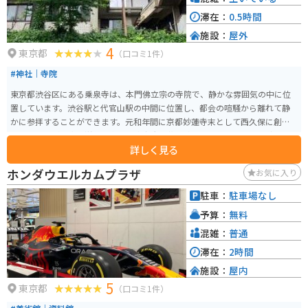
滞在：
0.5時間
施設：
屋外
4
東京都
（口コミ1件）
#神社｜寺院
東京都渋谷区にある乗泉寺は、本門佛立宗の寺院で、静かな雰囲気の中に位
置しています。渋谷駅と代官山駅の中間に位置し、都会の喧騒から離れて静
かに参拝することができます。元和年間に京都妙蓮寺末として西久保に創建
されましたが、太平洋戦争末期の東京大空襲で焼失した後、現在地に移転
詳しく見る
し、今に至ります。 境内には美しい庭園があり、四季折々の花々が咲き誇り
ます。特に秋には紅葉が美しいです。建築様式も見どころの一つで、伝統的な
ホンダウエルカムプラザ
お気に入り
日本の寺院建築の美しさを楽しむことができます。寺院内では、定期的に法
要やイベントが開催されており、地元の人々や観光客に親しまれています。
駐車：
駐車場なし
予算：
無料
混雑：
普通
滞在：
2時間
施設：
屋内
5
東京都
（口コミ1件）