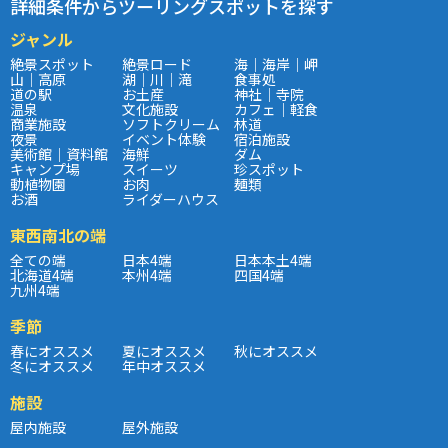
詳細条件からツーリングスポットを探す
ジャンル
絶景スポット
絶景ロード
海｜海岸｜岬
山｜高原
湖｜川｜滝
食事処
道の駅
お土産
神社｜寺院
温泉
文化施設
カフェ｜軽食
商業施設
ソフトクリーム
林道
夜景
イベント体験
宿泊施設
美術館｜資料館
海鮮
ダム
キャンプ場
スイーツ
珍スポット
動植物園
お肉
麺類
お酒
ライダーハウス
東西南北の端
全ての端
日本4端
日本本土4端
北海道4端
本州4端
四国4端
九州4端
季節
春にオススメ
夏にオススメ
秋にオススメ
冬にオススメ
年中オススメ
施設
屋内施設
屋外施設