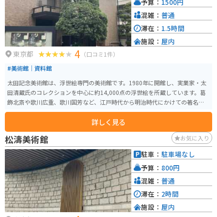
予算：
1500円
ポットも多く、ショッピングやカフェ巡りと合わせて訪れるのもおすすめで
す。
混雑：
普通
滞在：
1.5時間
施設：
屋内
4
東京都
（口コミ1件）
#美術館｜資料館
太田記念美術館は、浮世絵専門の美術館です。1980年に開館し、実業家・太
田清蔵氏のコレクションを中心に約14,000点の浮世絵を所蔵しています。葛
飾北斎や歌川広重、歌川国芳など、江戸時代から明治時代にかけての著名な
浮世絵師の作品が展示されています。美術館は毎月展示内容を入れ替え、約7
詳しく見る
0点から100点の浮世絵を展示しており、何度訪れても新しい作品に出会うこ
とができます。特に季節ごとの展示テーマに合わせた作品が並び、浮世絵を
松濤美術館
お気に入り
通じて日本の四季や文化を感じることができます。
駐車：
駐車場なし
予算：
800円
混雑：
普通
滞在：
2時間
施設：
屋内