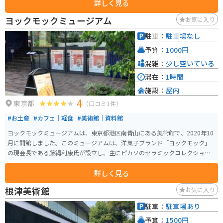
詳しく見る
ヨックモックミュージアム
お気に入り
駐車：
駐車場なし
予算：
1000円
混雑：
少し空いている
滞在：
1時間
施設：
屋内
4
東京都
（口コミ1件）
#お土産
#カフェ｜軽食
#美術館｜資料館
ヨックモックミュージアムは、東京都港区南青山にある美術館で、2020年10
月に開館しました。このミュージアムは、洋菓子ブランド「ヨックモック」
の現会長である藤縄利康氏が設立し、主にピカソのセラミックコレクション
を展示しています。ヨックモックグループが30年以上かけて収集してきた500
詳しく見る
点以上のピカソ作品が所蔵されています。ピカソの豊かで自由な発想が投影
されたアート、スイーツのコラボイベント、アートセッションを開催するな
根津美術館
お気に入り
どイベントも充実しています。
駐車：
駐車場あり
予算：
1500円