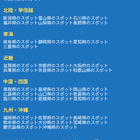
北陸・甲信越
新潟県のスポット
富山県のスポット
石川県のスポット
福井県のスポット
山梨県のスポット
長野県のスポット
東海
岐阜県のスポット
静岡県のスポット
愛知県のスポット
三重県のスポット
近畿
滋賀県のスポット
京都府のスポット
大阪府のスポット
兵庫県のスポット
奈良県のスポット
和歌山県のスポット
中国・四国
鳥取県のスポット
島根県のスポット
岡山県のスポット
広島県のスポット
山口県のスポット
徳島県のスポット
香川県のスポット
愛媛県のスポット
高知県のスポット
九州・沖縄
福岡県のスポット
佐賀県のスポット
長崎県のスポット
熊本県のスポット
大分県のスポット
宮崎県のスポット
鹿児島県のスポット
沖縄県のスポット