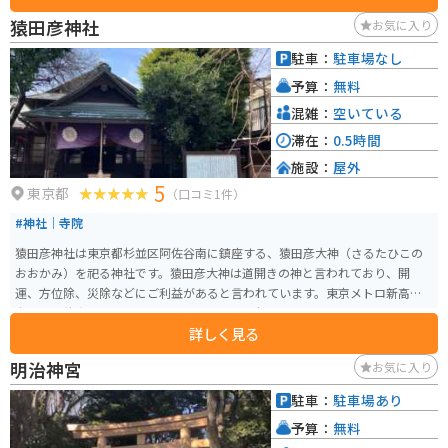
「正一位足穂稲荷（たるほいなり）大明神」の神号を賜りました。現在は地
猿田彦神社
お気に入り
域住民に「馬橋稲荷（まばしいなり）」と親しまれ、静かな神域での結婚式
も増えているそうです。
駐車：
駐車場なし
予算：
無料
混雑：
空いている
滞在：
0.5時間
施設：
屋外
5
東京都
（口コミ1件）
#神社｜寺院
猿田彦神社は東京都杉並区阿佐谷南に鎮座する、猿田彦大神（さるたひこの
おおかみ）を祀る神社です。猿田彦大神は道開きの神と言われており、開
運、方位除、災除などにご利益があると言われています。東京メトロ新高円
寺駅から徒歩すぐの位置にあり、アクセスが便利です。 境内は開放的であり
詳しく見る
ながらも、一歩足を踏み入れると落ち着いた雰囲気に包まれます。特に庚申
の日には、道開きの神様をお祀りする特別祈祷が執り行われ、多くの参拝者
明治神宮
お気に入り
で賑わいます。また、境内には2つの社殿があり、奥にある社殿では瓊瓊杵尊
も祀られています。歴史ある神社として、地元の住民だけでなく、遠方から訪
駐車：
駐車場あり
れる人々にも人気がある神社です。
予算：
無料