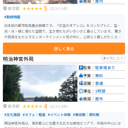
施設：
屋内
5
東京都
（口コミ1件）
#動植物園
日本初の都市型高層水族館です。『天空のオアシス』をコンセプトに、空・
光・水・緑に満ちた空間で、生き物たちがいきいきと暮らしています。 驚き
や発見をもたらすエンターテインメント性の中に、心安らぐ癒しがたくさん
ある、都会の非日常空間が広がります。 カワウソ、ペンギン、アシカ、クラ
詳しく見る
ゲ、チンアナゴ、アザラシ、ダイオウグソクムシなどなど、多くの生き物たち
に会えます。
明治神宮外苑
お気に入り
駐車：
駐車場あり
予算：
無料
混雑：
普通
滞在：
1時間
施設：
屋外
4
東京都
（口コミ2件）
#文化施設
#カフェ｜軽食
#イベント体験
#美術館｜資料館
明治神宮外苑は、東京都心に位置する広大な緑地エリアで、外苑の中心には