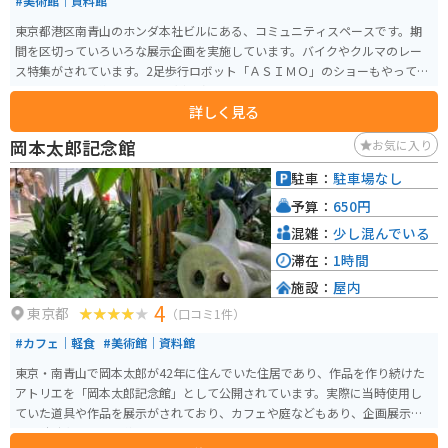
#美術館｜資料館
東京都港区南青山のホンダ本社ビルにある、コミュニティスペースです。期
間を区切っていろいろな展示企画を実施しています。バイクやクルマのレー
ス特集がされています。2足歩行ロボット「ＡＳＩＭＯ」のショーもやってい
ます。ショーの終わりには記念撮影もできます。
詳しく見る
岡本太郎記念館
お気に入り
駐車：
駐車場なし
予算：
650円
混雑：
少し混んでいる
滞在：
1時間
施設：
屋内
4
東京都
（口コミ1件）
#カフェ｜軽食
#美術館｜資料館
東京・南青山で岡本太郎が42年に住んでいた住居であり、作品を作り続けた
アトリエを「岡本太郎記念館」として公開されています。実際に当時使用し
ていた道具や作品を展示がされており、カフェや庭などもあり、企画展示室
では随時企画展を開催しています。