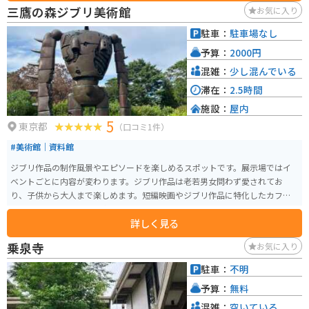
内ながら、静かで落ち着いた空間が広がり、都会の喧騒を忘れさせてくれま
三鷹の森ジブリ美術館
お気に入り
す。また、金王八幡宮の兼務社であり、金運や商売繁盛のご利益があるとさ
れています。渋谷駅から徒歩圏内というアクセスの良さも魅力で、観光の合
駐車：
駐車場なし
間に立ち寄るのに最適なスポットです。
予算：
2000円
混雑：
少し混んでいる
滞在：
2.5時間
施設：
屋内
5
東京都
（口コミ1件）
#美術館｜資料館
ジブリ作品の制作風景やエピソードを楽しめるスポットです。展示場ではイ
ベントごとに内容が変わります。ジブリ作品は老若男女問わず愛されてお
り、子供から大人まで楽しめます。短編映画やジブリ作品に特化したカフェ
も常設しているため、一息付くこともできます。
詳しく見る
乗泉寺
お気に入り
駐車：
不明
予算：
無料
混雑：
空いている