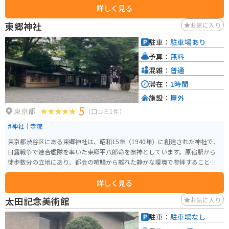
詳しく見る
登頂すると富士山に登ったような気分を味わえます。 さらに、境内には「将
棋堂」があり、将棋ファンにとっては「将棋の聖地」としても知られていま
東郷神社
お気に入り
す。この堂では将棋に関連する授与品が販売されており、人気です。また、甲
賀稲荷社や六角形の将棋堂、浅間神社などの見どころも豊富で、歴史と文化
駐車：
駐車場あり
を感じながら散策することができます。鳩森八幡宮では、初宮詣、七五三、
予算：
無料
合格祈願、結婚式など様々な祈祷も行われており、年間を通じて多くの参拝
者が訪れます。
混雑：
普通
滞在：
1時間
施設：
屋外
5
東京都
（口コミ1件）
#神社｜寺院
東京都渋谷区にある東郷神社は、昭和15年（1940年）に創建された神社で、
日露戦争で連合艦隊を率いた東郷平八郎命を祭神としています。原宿駅から
徒歩数分の立地にあり、都会の喧騒から離れた静かな環境で参拝することが
できます。 東郷神社は、勝利と至誠の神様として信仰されており、必勝祈願
詳しく見る
や合格祈願、良縁祈願など、多くの参拝者が訪れます。特にスポーツ選手や受
験生に人気があり、「勝守」や「勝札」などの御守りもあります 境内には広
太田記念美術館
お気に入り
大な自然池「神池」や、東郷平八郎の功績を伝える「東郷記念館」があり、
歴史と文化を学ぶことができます。春には桜が咲き誇り、美しい景色を楽し
駐車：
駐車場なし
むことができます。また、神社の周辺には竹下通りや表参道といった観光ス