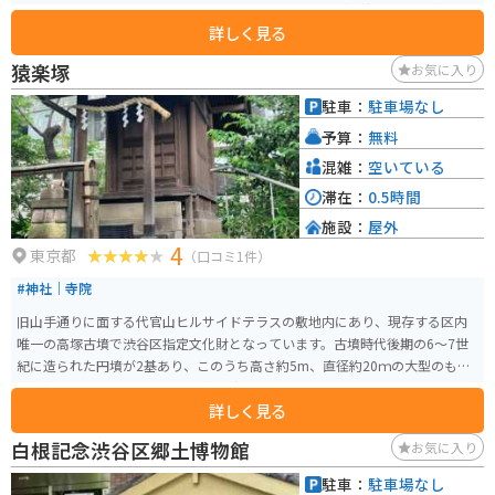
在を感じることのできるイベントやワークショップなども定期的に開催され
詳しく見る
ています。
猿楽塚
お気に入り
駐車：
駐車場なし
予算：
無料
混雑：
空いている
滞在：
0.5時間
施設：
屋外
4
東京都
（口コミ1件）
#神社｜寺院
旧山手通りに面する代官山ヒルサイドテラスの敷地内にあり、現存する区内
唯一の高塚古墳で渋谷区指定文化財となっています。古墳時代後期の6～7世
紀に造られた円墳が2基あり、このうち高さ約5m、直径約20ｍの大型のもの
が「猿楽塚」と呼ばれ、周辺地名の由来となっています。
詳しく見る
白根記念渋谷区郷土博物館
お気に入り
駐車：
駐車場なし