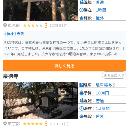
混雑：
普通
滞在：
1時間
施設：
屋外
3
東京都
（口コミ1件）
#神社｜寺院
明治神宮は、日本の最も重要な神社の一つで、明治天皇と昭憲皇太后を祀っ
ています。この神社は、東京都渋谷区に位置し、1915年に建設が開始され、1
920年に完成しました。広大な敷地を持つ明治神宮は、東京の中心部にあるに
もかかわらず、豊かな自然に囲まれた静かな雰囲気が特徴です。全国から献木
詳しく見る
された約10万本の木々が境内を囲んでいます。樹齢100年と推定される夫婦楠
（めおとくす）は、夫婦円満や縁結びにご利益があるといわれています。 明
豪徳寺
お気に入り
治神宮は、正面能量を感じることができる場所として知られ、多くの参拝者
や観光客が訪れます。神社の周辺には、美しい庭園や森林があり、都市の喧
駐車：
駐車場あり
騒から離れて心を落ち着かせることができます。また、神社では年間を通じ
予算：
1000円
て様々な祭事やイベントが行われており、日本の伝統文化に触れることがで
きます。
混雑：
普通
滞在：
1.5時間
施設：
屋外
5
東京都
（口コミ1件）