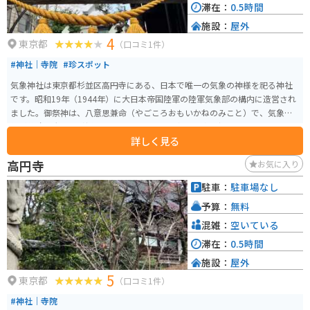
滞在：
0.5時間
施設：
屋外
4
東京都
（口コミ1件）
#神社｜寺院
#珍スポット
気象神社は東京都杉並区高円寺にある、日本で唯一の気象の神様を祀る神社
です。昭和19年（1944年）に大日本帝国陸軍の陸軍気象部の構内に造営され
ました。御祭神は、八意思兼命（やごころおもいかねのみこと）で、気象条
件が戦略に大きな影響を与えることから、予報の適中を祈願する場として設
詳しく見る
けられました。 現在では、天候に関わる様々な願い事で訪れる人々に支持さ
れており、特に晴天を願う「晴守り」などのお守りが人気です。歴史的背景
高円寺
お気に入り
とユニークな祭神の存在で、大事な日の晴れを願って、毎日のように日本各
地から参拝者が訪れます。
駐車：
駐車場なし
予算：
無料
混雑：
空いている
滞在：
0.5時間
施設：
屋外
5
東京都
（口コミ1件）
#神社｜寺院