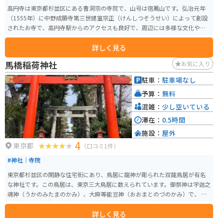
高円寺は東京都杉並区にある曹洞宗の寺院で、山号は宿鳳山です。弘治元年
（1555年）に中野成願寺第三世建室宗正（けんしつそうせい）によって創設
されたお寺で、高円寺駅からのアクセスも良好で、周辺には多様な文化や歴
史が息づいており、都会の喧騒を忘れさせるような場所です。 「高円寺」の
詳しく見る
地名はこのお寺に由来しています。かつてこの地の周辺には多数の桃の木が
あったことから『桃園』と称されていました。たびたび火災に見舞われ、現
馬橋稲荷神社
お気に入り
在の本堂は1954年に再建されたものです。この地域はサブカルチャーの中心
地としても知られていますが、高円寺のような歴史ある寺院が存在すること
駐車：
駐車場なし
で、新旧の文化が融合したユニークな魅力を持っています。
予算：
無料
混雑：
少し空いている
滞在：
0.5時間
施設：
屋外
4
東京都
（口コミ1件）
#神社｜寺院
東京都杉並区の閑静な住宅街にあり、鳥居に龍神が彫られた双龍鳥居が有名
な神社です。この鳥居は、東京三大鳥居に数えられています。御祭神は宇迦之
魂神（うかのみたまのかみ）、大麻等能豆神（おおまとのづのかみ）で、 商
売繁盛、開運招福、五穀豊穣、良縁成就など多数のご利益があると言われて
詳しく見る
います。 鎌倉時代末期に創建されたとされ、天保二年には京都の神祇伯から