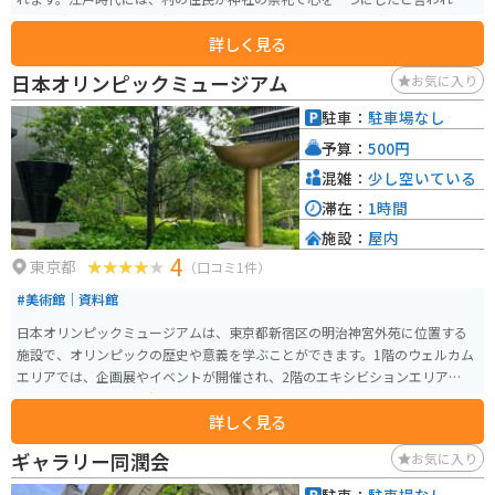
その伝統は現在まで受け継がれています。神社では、毎月特定の御朱印が授
詳しく見る
与され、独特のデザインで人気です。特に例祭が盛大に行われ、地域の住民
にとっても重要な役割を果たしています。
日本オリンピックミュージアム
お気に入り
駐車：
駐車場なし
予算：
500円
混雑：
少し空いている
滞在：
1時間
施設：
屋内
4
東京都
（口コミ1件）
#美術館｜資料館
日本オリンピックミュージアムは、東京都新宿区の明治神宮外苑に位置する
施設で、オリンピックの歴史や意義を学ぶことができます。1階のウェルカム
エリアでは、企画展やイベントが開催され、2階のエキシビションエリアで
は、オリンピックの起源や歴史を五感で体験することができます。特に「オ
詳しく見る
リンピックゲームス」コーナーでは、オリンピアンの身体能力を実感できる
インタラクティブな展示が人気です。 また、貴重なオリンピック資料や映像
ギャラリー同潤会
お気に入り
が多数展示されており、オリンピックの精神や競技の裏側を知ることができ
ます。さらに、ミュージアム前庭には、歴代のオリンピックで使用された聖