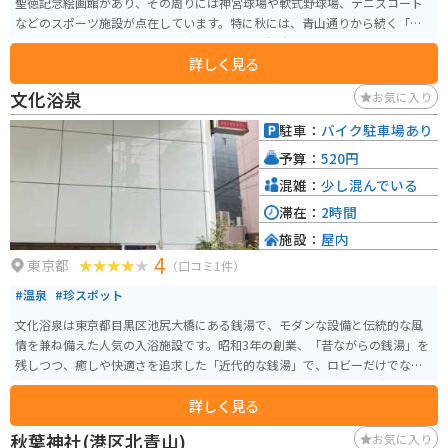
聖徳記念絵画館があり、その周りには神宮球場や軟式野球場、テニスコート
などのスポーツ施設が点在しています。特に秋には、青山通りから続く「い
ちょう並木」が美しい黄金色に染まり、多くの観光客が訪れます。スポーツ
詳しく見る
イベントや季節ごとのイベントも頻繁に開催されており、訪れるたびに新し
い発見があります。散策やジョギングにも最適な環境で、都会の喧騒を忘れ
文化浴泉
お気に入り
てリフレッシュできる場所です。
駐車：
バイク駐車場あり
予算：
520円
混雑：
少し混んでいる
滞在：
2時間
施設：
屋内
4
東京都
（口コミ1件）
#温泉
#珍スポット
文化浴泉は東京都目黒区池尻大橋にある銭湯で、モダンな設備と伝統的な風
情を兼ね備えた人気の入浴施設です。昭和3年の創業、「昔ながらの銭湯」を
残しつつ、癒しや快適さを追求した「近代的な銭湯」で、ロビーだけでなく
浴槽内にもジャズのBGMが流れています。他にはない上質な空間が広がる銭
詳しく見る
湯で、新たに導入したnano湯や軟水湯など、より銭湯を楽しめる施設となっ
ています。 館内にはサウナや露天風呂、水風呂など、多彩な入浴設備が整っ
秋葉神社(港区北青山)
お気に入り
ており、特にサウナは98度と本格的な高温で楽しめます。ロウリュもできる