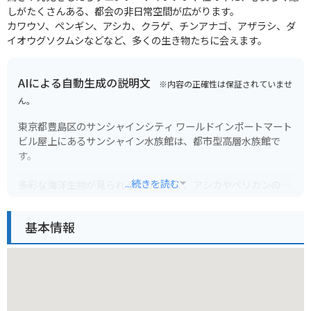
しがたくさんある、都会の非日常空間が広がります。
カワウソ、ペンギン、アシカ、クラゲ、チンアナゴ、アザラシ、ダ
イオウグソクムシなどなど、多くの生き物たちに会えます。
AIによる自動生成の説明文
※内容の正確性は保証されていませ
ん。
東京都豊島区のサンシャインシティ ワールドインポートマート
ビル屋上にあるサンシャイン水族館は、都市型高層水族館で
す。
...続きを読む
多彩な海洋生物が見られるだけでなく、アシカやペリカンのパ
フォーマンス、屋外エリアでの展示など、エンターテイメント
性も抜群です。
基本情報
特に、都会の空をバックに優雅に泳ぐペンギンの姿は必見で
す。
バイクでお越しの方は、サンシャインシティ駐車場をご利用く
ださい。