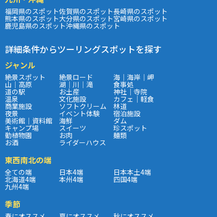
福岡県のスポット
佐賀県のスポット
長崎県のスポット
熊本県のスポット
大分県のスポット
宮崎県のスポット
鹿児島県のスポット
沖縄県のスポット
詳細条件からツーリングスポットを探す
ジャンル
絶景スポット
絶景ロード
海｜海岸｜岬
山｜高原
湖｜川｜滝
食事処
道の駅
お土産
神社｜寺院
温泉
文化施設
カフェ｜軽食
商業施設
ソフトクリーム
林道
夜景
イベント体験
宿泊施設
美術館｜資料館
海鮮
ダム
キャンプ場
スイーツ
珍スポット
動植物園
お肉
麺類
お酒
ライダーハウス
東西南北の端
全ての端
日本4端
日本本土4端
北海道4端
本州4端
四国4端
九州4端
季節
春にオススメ
夏にオススメ
秋にオススメ