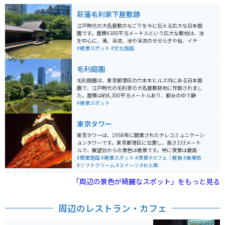
萩藩毛利家下屋敷跡
江戸時代の大名屋敷のなごりを今に伝える広大な日本庭
園です。面積4300平方メートルという広大な敷地は、池
を中心に、滝、渓流、池や渓流のせせらぎや桜、イチョ
ウといった木々が配置され、春には桜、秋には紅葉と、
#絶景スポット
#文化施設
季節ごとの風情を楽しめます。江戸時代に長州藩（萩
藩）の毛利家の下屋敷があった場所で、現在でも敷地内
毛利庭園
には、江戸時代の石垣の一部が残っており、歴史的な雰
囲気を感じることができます。
毛利庭園は、東京都港区の六本木ヒルズ内にある日本庭
園で、江戸時代の毛利家の大名屋敷跡地に作庭されまし
た。面積は約4,300平方メートルあり、都会の中で静か
に自然を楽しめるスポットとして人気です。庭園内に
#絶景スポット
は、池を中心に滝や渓流、川のせせらぎが配されてお
り、四季折々の美しい風景を楽しむことができます。春
東京タワー
には桜、秋には紅葉が見事で、特に桜の季節には多くの
観光客が訪れます。夜にはライトアップされ、幻想的な
東京タワーは、1958年に開業されたテレコミュニケーシ
雰囲気が漂います。 また、毛利庭園は周囲の商業施設と
ョンタワーです。東京都港区に位置し、高さ333メート
融合しており、庭園散策の後には六本木ヒルズ内のショ
ルで、展望台からの景色は絶景です。特に夜景は最高で
ッピングやレストランを楽しむこともできます。庭園は
す。近くにはカフェや軽食のできる場所もあり、一日中
#商業施設
#絶景スポット
#夜景
#カフェ｜軽食
#食事処
入場無料で、休憩スポットとしても利用しやすいのが魅
楽しめます。
#ソフトクリーム
#スイーツ
#お土産
力です。交通アクセスも良好で、六本木駅から徒歩数分
と便利な立地にあります。
「周辺の景色が綺麗なスポット」をもっと見る
周辺のレストラン・カフェ