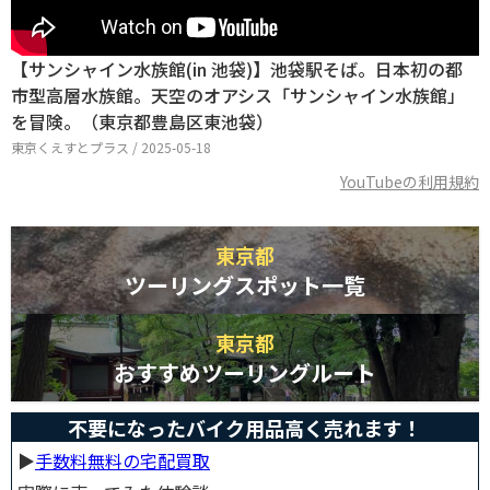
【サンシャイン水族館(in 池袋)】池袋駅そば。日本初の都
市型高層水族館。天空のオアシス「サンシャイン水族館」
を冒険。（東京都豊島区東池袋）
東京くえすとプラス / 2025-05-18
YouTubeの利用規約
東京都
ツーリングスポット一覧
東京都
おすすめツーリングルート
不要になったバイク用品高く売れます！
▶︎
手数料無料の宅配買取