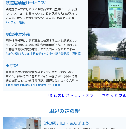
鉄道居酒屋Little TGV
鉄道をテーマにしたメイド喫茶です。店員は、若い女性
です。メニューも凝っていて、鉄道路線の名前が入って
います。オリジナル切符ももらえます。店員さんの写真
撮影禁止でしたが、店内の風景は撮影可能です。店内に
#カフェ｜軽食
は、鉄道模型・グッズも展示してあります。イベントも
行われます。
明治神宮外苑
明治神宮外苑は、東京都心に位置する広大な緑地エリア
で、外苑の中心には聖徳記念絵画館があり、その周りに
は神宮球場や軟式野球場、テニスコートなどのスポーツ
施設が点在しています。特に秋には、青山通りから続く
#文化施設
#カフェ｜軽食
#イベント体験
#美術館｜資料館
「いちょう並木」が美しい黄金色に染まり、多くの観光
客が訪れます。スポーツイベントや季節ごとのイベント
東京駅
も頻繁に開催されており、訪れるたびに新しい発見があ
ります。散策やジョギングにも最適な環境で、都会の喧
東京駅の歴史的な駅舎が望めます。昔から変わらないデ
騒を忘れてリフレッシュできる場所です。
ザイン。都会の中に昔のデザインが感じられる日本の交
通の玄関口ともいえる東京駅。周辺には丸の内や八重洲
といったオフィス街が形成されている。近年ではKITTE
#商業施設
#食事処
#お土産
#カフェ｜軽食
やグランスタ東京などの商業施設が登場するなど、ます
ます活気を帯びているエリアとしても注目されている。
「周辺のレストラン・カフェ」をもっと見る
今回は100年以上東京の象徴として存在している。
周辺の道の駅
道の駅 川口・あんぎょう