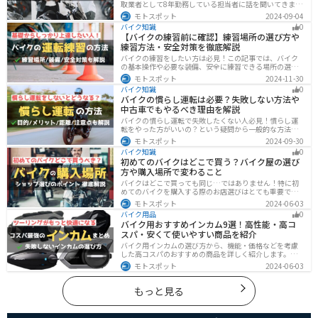
取業者として8年勤務している担当者に話を聞いてきまし
た！高く買い取ってもらえるバイクの特徴や業者がどの
モトスポット
2024-09-04
くらい利益を上乗せしているかなど、バイクを売ろうと
バイク知識
0
している人は必見の内容になっています。
【バイクの練習前に確認】練習場所の選び方や
練習方法・安全対策を徹底解説
バイクの練習をしたい方は必見！この記事では、バイク
の基本操作や必要な装備、安全に練習できる場所の選び
方や練習方法を解説しています。実は、バイクの点検や
モトスポット
2024-11-30
整備、基本的な練習をバランスよく行うことが大切で
バイク知識
0
す。この記事を読めば、安全で快適にバイク練習を行う
バイクの慣らし運転は必要？失敗しない方法や
方法がわかります。
中古車でもやるべき理由を解説
バイクの慣らし運転で失敗したくない人必見！慣らし運
転をやった方がいいの？という疑問から一般的な方法、
メーカ推奨の方法まで具体的に解説します。注意点や中
モトスポット
2024-09-30
古車でもやった方がいいのか慣らし運転後にやるべきこ
バイク知識
0
ともまとめたので、これからバイクを買おうとしている
初めてのバイクはどこで買う？バイク屋の選び
人は参考にしてください。
方や購入場所で変わること
バイクはどこで買っても同じ…ではありません！特に初
めてのバイクを購入する際のお店選びはとても重要で
す。どんなお店で購入するのがベストなのか？失敗しな
モトスポット
2024-06-03
いお店選びのポイントをまとめます。
バイク用品
0
バイク用おすすめインカム9選！高性能・高コ
スパ・安くて使いやすい商品を紹介
バイク用インカムの選び方から、機能・価格などを考慮
した高コスパのおすすめの商品を詳しく紹介します。初
心者からベテランライダーまで、マスツーやソロツーに
モトスポット
2024-06-03
適した最適なインカムを見つけるための参考にしてくだ
さい。
もっと見る