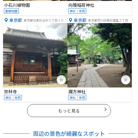
小石川植物園
向陵稲荷神社
動植物園
神社｜寺院
東京都
東京都
東京都台東区谷中３丁目１０
東京都荒川区西日暮里３丁目４
−２２
−８
宗林寺
諏方神社
神社｜寺院
神社｜寺院
もっと見る
周辺の景色が綺麗なスポット