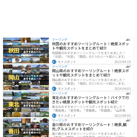
スケールの大きさに圧倒されること間違いなしです。 道
の駅庄和は、休憩スポットとしてだけでなく、観光拠点
としても最適な場所です。ぜひ一度、訪れてみて下さ
い。
ツーリング
1
秋田のおすすめツーリングルート！絶景スポッ
トや観光スポットをまとめて紹介
秋田県のおすすめツーリングルートをまとめました！
「北部」「中部」「西部」の3つのルート紹介します。自
然豊かな山々や湖、温泉地が点在し、四季折々の景色を
モトスポット
2023-04-19
楽しめるスポットが多数あります。バイクで秋田県にツ
ツーリング
0
ーリングに行く際は参考にしてください。
岡山県のおすすめツーリングルート！絶景スポ
ットや観光スポットをまとめて紹介
岡山県のおすすめツーリングルートをまとめました！
「北部」「東部」「南部」の3つのルート紹介します。岡
山市や倉敷市など、歴史ある街並みも魅力的で、バイク
モトスポット
2024-06-03
ツーリングに最適なスポットが多数あります。バイクで
ツーリング
0
岡山県にツーリングに行く際は参考にしてください。
東北のおすすめツーリングルート！バイクで行
きたい絶景スポットや観光スポット紹介
東北のおすすめツーリングスポットをまとめました！
「青森県」「岩手県」「宮城県」「秋田県」「山形県」
「福島県」の各県の観光地紹介します。自然豊かな山々
モトスポット
2023-09-05
や湖、温泉地が点在し、四季折々の景色を楽しめるスポ
ツーリング
0
ットが多数あります。バイクで東北にツーリングに行く
香川県のおすすめツーリングルート！絶景,観
際は参考にしてください。
光,グルメスポットを紹介
香川県のおすすめツーリングルートをまとめました！