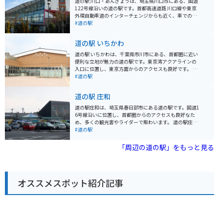
道の駅 川口・あんぎょうは、埼玉県川口市にある、国道
122号線沿いの道の駅です。首都高速道路 川口線や東京
外環自動車道のインターチェンジからも近く、車でのア
クセスが良好です。 地元農産物の直売所では、新鮮な野
#道の駅
菜や果物を購入することができます。特に、川口市の特
産品である「川口鋳物」を使用した鍋やフライパンなど
道の駅 いちかわ
の調理器具も販売しており、お土産に最適です。 また、
食事処では、地元産の食材を使用した料理を楽しむこと
道の駅 いちかわは、千葉県市川市にある、首都圏に近い
ができます。おすすめは、新鮮な野菜をたっぷり使った
便利な立地が魅力の道の駅です。東京湾アクアラインの
「あんぎょううどん」です。 バイクで訪れる場合、道の
入口に位置し、東京方面からのアクセスも良好です。 地
駅に隣接する荒川河川敷には、広々とした無料駐車場が
元の新鮮な農産物が購入できる直売所は、道の駅 いちか
#道の駅
あります。ただし、土日祝日は混雑が予想されるため、
わの目玉の一つです。朝採れの野菜や果物はもちろんの
早めの時間帯に訪れることをおすすめします。周辺に
こと、地元産の海苔や海産物の加工品など、お土産にも
道の駅 庄和
は、荒川の土手沿いを走るサイクリングロードもあり、
最適な品々が並びます。 また、レストランでは、地元産
サイクリングを楽しむこともできます。
の食材をふんだんに使った料理を楽しむことができま
道の駅庄和は、埼玉県春日部市にある道の駅です。国道1
す。東京湾を一望できる展望デッキも併設されており、
6号線沿いに位置し、首都圏からのアクセスも良好なた
ドライブの休憩に最適です。 バイクで訪れる場合、道の
め、多くの観光客やライダーで賑わいます。 道の駅庄和
駅 いちかわには、広々とした駐車場が完備されているの
の魅力は、なんといっても地元の新鮮な農産物が手に入
#道の駅
で安心です。ツーリングの途中に立ち寄り、地元のグル
ることです。広々とした直売所には、地元農家で採れた
メや景色を楽しむのはいかがでしょうか。 周辺には、江
ばかりの野菜や果物がずらりと並び、見ているだけでも
「周辺の道の駅」をもっと見る
戸川や国府台など、自然豊かな観光スポットも点在して
楽しくなります。特に、春日部市特産の梨は、みずみず
います。少し足を延ばせば、東京ディズニーリゾートに
しく濃厚な甘さで人気です。 また、道の駅庄和には、地
もアクセス可能です。
元食材をふんだんに使ったレストランもあります。手打
ちうどんや蕎麦、新鮮野菜を使った定食など、どれも絶
オススメスポット紹介記事
品です。ライダーの方には、ボリューム満点のメニュー
がおすすめです。 周辺には、あけぼの山農業公園や首都
圏外郭放水路など、観光スポットも充実しています。あ
けぼの山農業公園は、四季折々の花が楽しめる公園で、
特に春には、一面に広がるポピー畑が見事です。首都圏
外郭放水路は、地下に建設された巨大な放水路で、その