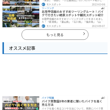
「東部」「西部」「小豆島周辺」の3つのルート紹介しま
す。自然豊かな山から海、絶品グルメを満喫するツーリ
モトスポット
2023-03-06
ングができます。バイクで香川県にツーリングに行く際
ツーリング
1
は参考にしてください。
北陸甲信越のおすすめツーリングルート！バイ
クで行きたい絶景スポットや観光スポット紹介
北陸甲信越のおすすめツーリングスポットをまとめまし
た！「新潟県」「富山県」「石川県」「福井県」「山梨
県」「長野県」の各県の観光地紹介します。自然豊かな
モトスポット
2023-09-07
山々や湖、温泉地が点在し、四季折々の景色を楽しめる
スポットが多数あります。バイクで北陸甲信越にツーリ
ングに行く際は参考にしてください。
もっと見る
オススメ記事
バイク知識
0
バイク買取歴8年の業者に聞いたバイクを高く
売る方法
バイクを高く売るコツや方法について、実際にバイク買