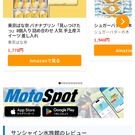
東京ばな奈 バナナプリン「見ぃつけた
シュガーバターの木 1
っ」8個入り 詰め合わせ 人気 手土産ス
シュガーバターの木
イーツ 差し入れ
1,940円
東京ばな奈
1,778円
Amazo
Amazonで見る
サンシャイン水族館のレビュー