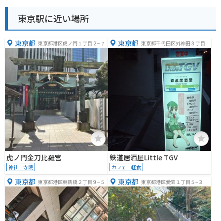
東京駅に近い場所
東京都
東京都
東京都港区虎ノ門１丁目２−７
東京都千代田区外神田３丁目１
０−５
虎ノ門金刀比羅宮
鉄道居酒屋Little TGV
神社｜寺院
カフェ｜軽食
東京都
東京都
東京都港区東新橋２丁目９−５
東京都港区愛宕１丁目５−３