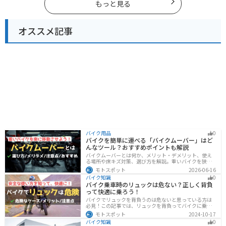
してください。
もっと見る
オススメ記事
バイク用品
0
バイクを簡単に運べる「バイクムーバー」はど
んなツール？おすすめポイントも解説
バイクムーバーとは何か、メリット・デメリット、使え
る場所や床キズ対策、選び方を解説。重いバイクを狭い
ガレージで楽に移動したい方へ、ワールドウォークやFov
モトスポット
2026-06-16
nyなどおすすめ商品2選の特徴も紹介します。駐車時の切
バイク知識
0
り返しや転倒の不安を減らしたいライダー必見です。導
バイク乗車時のリュックは危ない？正しく背負
入前の注意点もわかります。安全面まで確認。
って快適に乗ろう！
バイクでリュックを背負うのは危ないと思っている方は
必見！この記事では、リュックを背負ってバイクに乗る
リスクと、安全な方法を紹介しています。実は、荷物の
モトスポット
2024-10-17
量や配置を工夫することで、安全にリュックを使用する
バイク知識
0
ことが可能です。この記事を読めば、バイク乗車時にリ