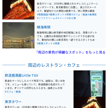
東京タワーは、1958年に開業されたテレコミュニケーシ
ョンタワーです。東京都港区に位置し、高さ333メート
ルで、展望台からの景色は絶景です。特に夜景は最高で
す。近くにはカフェや軽食のできる場所もあり、一日中
#商業施設
#絶景スポット
#夜景
#カフェ｜軽食
#食事処
楽しめます。
#ソフトクリーム
#スイーツ
#お土産
晴海埠頭
晴海埠頭公園は東京都中央区晴海にある、夜景スポット
です。公園内は多目的広場やランニングできる道があ
り、敷地内の横には東京湾を一望できるスポットもあり
ます。 1人で行くのよし、カップルや付き合う前のデー
#絶景スポット
#夜景
トに行っても良しで土日祝日でも混雑はしていないので
気軽に立ち寄れるスポットになります
「周辺の景色が綺麗なスポット」をもっと見る
周辺のレストラン・カフェ
鉄道居酒屋Little TGV
鉄道をテーマにしたメイド喫茶です。店員は、若い女性
です。メニューも凝っていて、鉄道路線の名前が入って
います。オリジナル切符ももらえます。店員さんの写真
撮影禁止でしたが、店内の風景は撮影可能です。店内に
#カフェ｜軽食
は、鉄道模型・グッズも展示してあります。イベントも
行われます。
東京タワー
東京タワーは、1958年に開業されたテレコミュニケーシ