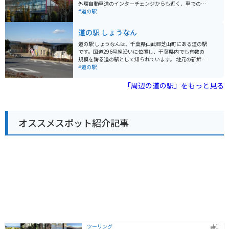
ドライブの休憩に最適です。 バイクで訪れる場合、道の
外環自動車道のインターチェンジからも近く、車でのア
駅 いちかわには、広々とした駐車場が完備されているの
クセスが良好です。 地元農産物の直売所では、新鮮な野
#道の駅
で安心です。ツーリングの途中に立ち寄り、地元のグル
菜や果物を購入することができます。特に、川口市の特
メや景色を楽しむのはいかがでしょうか。 周辺には、江
産品である「川口鋳物」を使用した鍋やフライパンなど
道の駅 しょうなん
戸川や国府台など、自然豊かな観光スポットも点在して
の調理器具も販売しており、お土産に最適です。 また、
います。少し足を延ばせば、東京ディズニーリゾートに
食事処では、地元産の食材を使用した料理を楽しむこと
道の駅 しょうなんは、千葉県山武郡芝山町にある道の駅
もアクセス可能です。
ができます。おすすめは、新鮮な野菜をたっぷり使った
です。国道296号線沿いに位置し、千葉県内でも有数の
「あんぎょううどん」です。 バイクで訪れる場合、道の
規模を誇る道の駅として知られています。 地元の新鮮な
駅に隣接する荒川河川敷には、広々とした無料駐車場が
農産物が購入できる農産物直売所や、地元食材を使った
#道の駅
あります。ただし、土日祝日は混雑が予想されるため、
レストランなどが人気です。特に、名産の落花生を使っ
早めの時間帯に訪れることをおすすめします。周辺に
たピーナッツソフトクリームは、道の駅 しょうなんを訪
「周辺の道の駅」をもっと見る
は、荒川の土手沿いを走るサイクリングロードもあり、
れたらぜひ味わいたい一品です。 バイクで訪れる場合、
サイクリングを楽しむこともできます。
道の駅 しょうなんには広々とした駐車場が完備されてい
るため安心です。休憩スペースも充実しており、ツーリ
ングの途中に立ち寄るのに最適な場所と言えるでしょ
オススメスポット紹介記事
う。 道の駅 しょうなん周辺には、航空科学博物館や成田
ゆめ牧場など、観光スポットも充実しています。少し足
を延ばせば、成田山新勝寺や成田空港なども訪れること
ができます。
ツーリング
1