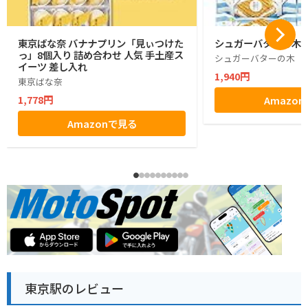
東京ばな奈 バナナプリン「見ぃつけた
シュガーバターの木 1
っ」8個入り 詰め合わせ 人気 手土産ス
シュガーバターの木
イーツ 差し入れ
1,940円
東京ばな奈
1,778円
Amazo
Amazonで見る
東京駅のレビュー