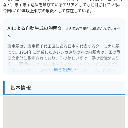
など、ますます活気を帯びているエリアとしても注目されている。
今回は100年以上東京の象徴として存在している。
AIによる自動生成の説明文
※内容の正確性は保証されていませ
ん。
東京駅は、東京都千代田区にある日本を代表するターミナル駅
です。1914年に開業した赤レンガ造りの丸の内駅舎は、国の重
要文化財に指定されており、その美しい姿は一見の価値があり
ます。駅構内には、お土産屋さんやレストラン、カフェなどが
...続きを読む
充実しており、一日中楽しむことができます。また、東京の主
要な観光スポットへのアクセスも抜群で、東京観光の拠点とし
て最適です。
基本情報
バイクで訪れる場合は、周辺にいくつか有料駐車場がありま
す。ただし、東京駅周辺は交通量が多く、道も複雑なので、注
意が必要です。特に、皇居周辺は速度規制が厳しく、警察官に
よる取り締まりも頻繁に行われているので、注意しましょう。