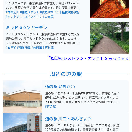
ョンタワーです。東京都港区に位置し、高さ333メート
ルで、展望台からの景色は絶景です。特に夜景は最高で
す。近くにはカフェや軽食のできる場所もあり、一日中
#商業施設
#絶景スポット
#夜景
#カフェ｜軽食
#食事処
楽しめます。
#ソフトクリーム
#スイーツ
#お土産
ミッドタウンガーデン
ミッドタウンガーデンは、東京都港区に位置する広大な
緑地公園で、東京ミッドタウン内にあります。このガー
デンは約4ヘクタールにわたり、四季折々の自然を楽し
むことができるオアシスとして、多くの観光客に親しま
#食事処
#商業施設
#美術館｜資料館
れています。ガーデンは「高原の湧水ゾーン」「山のせ
せらぎゾーン」「森のエッジゾーン」「芝生広場ゾー
「周辺のレストラン・カフェ」をもっと見る
ン」の4つのゾーンに分かれており、それぞれが異なる
景観と雰囲気を提供しています。特に、桜やツツジ、ア
ヤメなどの花が咲き誇る季節には、多くの訪問者で賑わ
周辺の道の駅
います。 園内にはベンチや休憩スペースも充実してお
り、のんびりと過ごすことができます。さらに、無線LA
Nが整備されています。また、ガーデン内にはアート作
道の駅 いちかわ
品や彫刻も点在しており、散策しながら芸術を楽しむこ
とができます。東京ミッドタウン内のショッピングやレ
道の駅 いちかわは、千葉県市川市にある、首都圏に近い
ストランエリアも近く、訪れる際には食事や買い物も一
便利な立地が魅力の道の駅です。東京湾アクアラインの
緒に楽しむことができます。
入口に位置し、東京方面からのアクセスも良好です。 地
元の新鮮な農産物が購入できる直売所は、道の駅 いちか
#道の駅
わの目玉の一つです。朝採れの野菜や果物はもちろんの
こと、地元産の海苔や海産物の加工品など、お土産にも
道の駅 川口・あんぎょう
最適な品々が並びます。 また、レストランでは、地元産
の食材をふんだんに使った料理を楽しむことができま
道の駅 川口・あんぎょうは、埼玉県川口市にある、国道
す。東京湾を一望できる展望デッキも併設されており、
122号線沿いの道の駅です。首都高速道路 川口線や東京