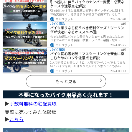
引っ越しに伴うバイクのナンバー変更！必要な
ュックを安全に使う方法がわかります。
ケースや注意点を解説
引っ越しをすると住民票の変更やライフラインに関する
住所変更など、さまざまな手続きが必要です。そしてバ
イク乗りの場合は、住所変更やナンバー変更といったバ
モトスポット
2026-07-20
イクに関する手続きも忘れてはいけません。しかし、必
バイク用品
0
要な手続きや手順がわからないという方も多いのではな
バイク乗りなら使うべき便利グッズ！ツーリン
いでしょうか。ライダー引っ越したらバイクのナンバー
グが快適になるオススメ25選
を変えないといけないの？ライダー引っ越し先でも原付
に乗る場合、どんな手続きが必要か知りたいライダー引
もっと快適にバイクに乗りたいなぁ〜と思ったことはあ
っ越したけど忙しくて住所変更もナンバー変更もしてい
りませんか？車体装備・積載・ライダー装備・駐車・メ
ない・・・今回はこのような疑問・お悩みにお
ンテ・トラブル対応の6ジャンルで、バイクをもっと快適
モトスポット
2024-05-25
にするオススメ便利グッズを紹介します！
バイク知識
0
バイク初心者必見！マスツーリングを安全に楽
しむためのコツや注意点を解説
1人で走るのも楽しいけど、大勢でツーリングをしてみた
い！バイクを買ったばかりの人でそう思うことも多いで
しょう。他の人と一緒に走るマスツーリングはとても楽
モトスポット
2024-03-13
しいですが、安全に楽しむために確認すべきことや注意
点などたくさんあります。1人で走る時とは違った難しさ
もあるので、しっかりと確認しておきましょう。
もっと見る
不要になったバイク用品高く売れます！
▶︎
手数料無料の宅配買取
実際に売ってみた体験談
▶︎
こちら