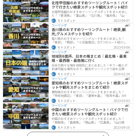
北陸甲信越のおすすめツーリングルート！バイ
クで行きたい絶景スポットや観光スポット紹介
北陸甲信越のおすすめツーリングスポットをまとめまし
た！「新潟県」「富山県」「石川県」「福井県」「山梨
県」「長野県」の各県の観光地紹介します。自然豊かな
モトスポット
2023-09-07
山々や湖、温泉地が点在し、四季折々の景色を楽しめる
ツーリング
0
スポットが多数あります。バイクで北陸甲信越にツーリ
香川県のおすすめツーリングルート！絶景,観
ングに行く際は参考にしてください。
光,グルメスポットを紹介
香川県のおすすめツーリングルートをまとめました！
「東部」「西部」「小豆島周辺」の3つのルート紹介しま
す。自然豊かな山から海、絶品グルメを満喫するツーリ
モトスポット
2023-03-06
ングができます。バイクで香川県にツーリングに行く際
ツーリング
1
は参考にしてください。
地域別6箇所、日本の端まとめ｜最北端・最東
端・最西端・最南端に行く
日本の色々な端を地域別にまとめました！全て一般人が
到達可能な場所なので、観光やツーリングで訪れる際の
参考にしてください。
モトスポット
2024-02-24
ツーリング
0
愛知県のおすすめツーリングルート！絶景スポ
ットや観光スポットをまとめて紹介
愛知県のおすすめツーリングルートをまとめました！
「市街地周辺」「東部」「渥美半島」「知多半島」の4つ
のルート紹介します。名古屋周辺の栄えたスポットから
モトスポット
2023-03-03
山、海、美術館なども多数あり、自然・歴史・文化を満
ツーリング
1
喫するツーリングができます。バイクで愛知県にツーリ
中国のおすすめツーリングルート！バイクで行
ングに行く際は参考にしてください。
きたい絶景スポットや観光スポット紹介
中国のおすすめツーリングスポットをまとめました！
「鳥取県」「島根県」「岡山県」「広島県」「山口県」
の各県の観光地紹介します。自然豊かな山々や湖、温泉
モトスポット
2023-09-10
地が点在し、四季折々の景色を楽しめるスポットが多数
あります。バイクで中国にツーリングに行く際は参考に