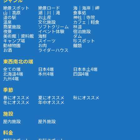
絶景スポット
絶景ロード
海｜海岸｜岬
山｜高原
湖｜川｜滝
食事処
道の駅
お土産
神社｜寺院
温泉
文化施設
カフェ｜軽食
商業施設
ソフトクリーム
林道
夜景
イベント体験
宿泊施設
美術館｜資料館
海鮮
ダム
キャンプ場
スイーツ
珍スポット
動植物園
お肉
麺類
お酒
ライダーハウス
東西南北の端
全ての端
日本4端
日本本土4端
北海道4端
本州4端
四国4端
九州4端
季節
春にオススメ
夏にオススメ
秋にオススメ
冬にオススメ
年中オススメ
施設
屋内施設
屋外施設
料金