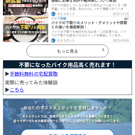
運転に必要な免許や維持費について解説
バイクの話をしていると当たり前のように出てくる「排
気量」という言葉。あなたはしっかり理解できています
か？ バイクはクルマと違い、排気量によって必要な免
モトスポット
2022-11-25
許・走れる道路の区分・車検の有無などが細かく変わっ
バイク知識
0
てきます。これらはバイクライフに大きく関わるもので
バイクの下取りのメリット・デメリットや買取
すので、正しく理解しておきましょう。
との違いを徹底解説！
バイクの下取りを検討中の方必見！この記事では、バイ
クの下取りを成功させるポイントを解説しています。実
は、下取りは現金化の手間を省き、乗り換え当日までバ
モトスポット
2025-03-04
イクに乗れる一方で、査定額が低くなる場合も多いため
注意が必要です。この記事を読めば、よい条件で下取り
を進めるコツがわかります。
もっと見る
不要になったバイク用品高く売れます！
▶︎
手数料無料の宅配買取
実際に売ってみた体験談
▶︎
こちら
あなたのオススメスポットを登録しませんか？
モトスポットでは、皆様からオススメスポットを募集しています！
全ライダーのための最高なサービス作りに、ご協力よろしくお願いいたします。