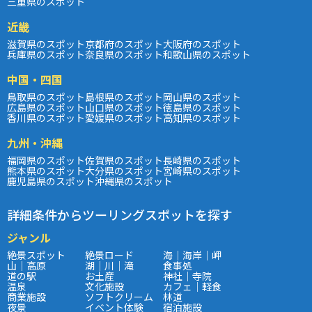
三重県のスポット
近畿
滋賀県のスポット
京都府のスポット
大阪府のスポット
兵庫県のスポット
奈良県のスポット
和歌山県のスポット
中国・四国
鳥取県のスポット
島根県のスポット
岡山県のスポット
広島県のスポット
山口県のスポット
徳島県のスポット
香川県のスポット
愛媛県のスポット
高知県のスポット
九州・沖縄
福岡県のスポット
佐賀県のスポット
長崎県のスポット
熊本県のスポット
大分県のスポット
宮崎県のスポット
鹿児島県のスポット
沖縄県のスポット
詳細条件からツーリングスポットを探す
ジャンル
絶景スポット
絶景ロード
海｜海岸｜岬
山｜高原
湖｜川｜滝
食事処
道の駅
お土産
神社｜寺院
温泉
文化施設
カフェ｜軽食
商業施設
ソフトクリーム
林道
夜景
イベント体験
宿泊施設