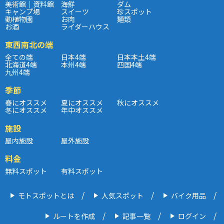
美術館｜資料館
海鮮
ダム
キャンプ場
スイーツ
珍スポット
動植物園
お肉
麺類
お酒
ライダーハウス
東西南北の端
全ての端
日本4端
日本本土4端
北海道4端
本州4端
四国4端
九州4端
季節
春にオススメ
夏にオススメ
秋にオススメ
冬にオススメ
年中オススメ
施設
屋内施設
屋外施設
料金
無料スポット
有料スポット
モトスポットとは
人気スポット
バイク用品
ルートを作成
記事一覧
ログイン