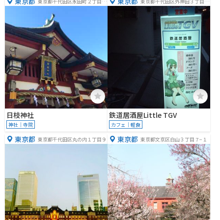
東京都
東京都
東京都千代田区永田町２丁目１
東京都千代田区外神田３丁目１
０−５
０−５
日枝神社
鉄道居酒屋Little TGV
神社｜寺院
カフェ｜軽食
東京都
東京都
東京都千代田区丸の内１丁目９
東京都文京区白山３丁目７−１