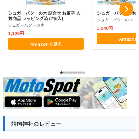
シュガーバターの木 詰合せ お菓子 人
シュガーバターの木 1
気商品 ラッピング済 (7個入)
シュガーバターの木
シュガーバターの木
1,940円
1,120円
Amazo
Amazonで見る
靖国神社のレビュー