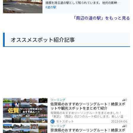
「あんぎょううどん」です。 バイクで訪れる場合、道の
規模を誇る道の駅として知られています。 地元の新鮮な
駅に隣接する荒川河川敷には、広々とした無料駐車場が
農産物が購入できる農産物直売所や、地元食材を使った
#道の駅
あります。ただし、土日祝日は混雑が予想されるため、
レストランなどが人気です。特に、名産の落花生を使っ
早めの時間帯に訪れることをおすすめします。周辺に
たピーナッツソフトクリームは、道の駅 しょうなんを訪
「周辺の道の駅」をもっと見る
は、荒川の土手沿いを走るサイクリングロードもあり、
れたらぜひ味わいたい一品です。 バイクで訪れる場合、
サイクリングを楽しむこともできます。
道の駅 しょうなんには広々とした駐車場が完備されてい
るため安心です。休憩スペースも充実しており、ツーリ
ングの途中に立ち寄るのに最適な場所と言えるでしょ
オススメスポット紹介記事
う。 道の駅 しょうなん周辺には、航空科学博物館や成田
ゆめ牧場など、観光スポットも充実しています。少し足
を延ばせば、成田山新勝寺や成田空港なども訪れること
ができます。
ツーリング
0
佐賀県のおすすめツーリングルート！絶景スポ
ットや観光スポットをまとめて紹介
佐賀県のおすすめツーリングルートをまとめました！
「東部」「西部」の2つのルート紹介します。美しい温泉
地や古墳群、歴史ある城や神社仏閣など、バイクツーリ
モトスポット
2023-04-06
ングに適したスポットが多数存在し、様々な楽しみ方が
ツーリング
0
できます。バイクで佐賀県にツーリングに行く際は参考
奈良県のおすすめツーリングルート！絶景スポ
にしてください。