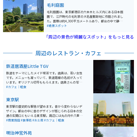
しょう。
毛利庭園
毛利庭園は、東京都港区の六本木ヒルズ内にある日本庭
園で、江戸時代の毛利家の大名屋敷跡地に作庭されまし
た。面積は約4,300平方メートルあり、都会の中で静か
に自然を楽しめるスポットとして人気です。庭園内に
#絶景スポット
は、池を中心に滝や渓流、川のせせらぎが配されてお
り、四季折々の美しい風景を楽しむことができます。春
「周辺の景色が綺麗なスポット」をもっと見る
には桜、秋には紅葉が見事で、特に桜の季節には多くの
観光客が訪れます。夜にはライトアップされ、幻想的な
雰囲気が漂います。 また、毛利庭園は周囲の商業施設と
周辺のレストラン・カフェ
融合しており、庭園散策の後には六本木ヒルズ内のショ
ッピングやレストランを楽しむこともできます。庭園は
入場無料で、休憩スポットとしても利用しやすいのが魅
鉄道居酒屋Little TGV
力です。交通アクセスも良好で、六本木駅から徒歩数分
と便利な立地にあります。
鉄道をテーマにしたメイド喫茶です。店員は、若い女性
です。メニューも凝っていて、鉄道路線の名前が入って
います。オリジナル切符ももらえます。店員さんの写真
撮影禁止でしたが、店内の風景は撮影可能です。店内に
#カフェ｜軽食
は、鉄道模型・グッズも展示してあります。イベントも
行われます。
東京駅
東京駅の歴史的な駅舎が望めます。昔から変わらないデ
ザイン。都会の中に昔のデザインが感じられる日本の交
通の玄関口ともいえる東京駅。周辺には丸の内や八重洲
といったオフィス街が形成されている。近年ではKITTE
#商業施設
#食事処
#お土産
#カフェ｜軽食
やグランスタ東京などの商業施設が登場するなど、ます
ます活気を帯びているエリアとしても注目されている。
明治神宮外苑
今回は100年以上東京の象徴として存在している。