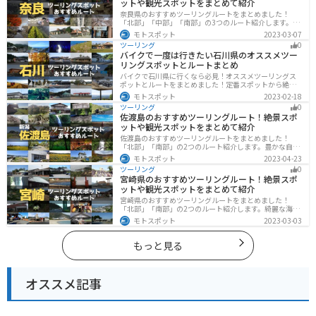
ットや観光スポットをまとめて紹介
奈良県のおすすめツーリングルートをまとめました！
「北部」「中部」「南部」の3つのルート紹介します。歴
史のある神社寺院が多数あり、自然豊かや山々、グルメ
モトスポット
2023-03-07
を満喫するツーリングができます。バイクで奈良県にツ
ツーリング
0
ーリングに行く際は参考にしてください。
バイクで一度は行きたい石川県のオススメツー
リングスポットとルートまとめ
バイクで石川県に行くなら必見！オススメツーリングス
ポットとルートをまとめました！定番スポットから絶景
スポット、温泉、海、グルメなど様々なジャンルで楽し
モトスポット
2023-02-18
めます。バイクで石川ツーリングに行こうと思っている
ツーリング
0
人は、参考にしてください。
佐渡島のおすすめツーリングルート！絶景スポ
ットや観光スポットをまとめて紹介
佐渡島のおすすめツーリングルートをまとめました！
「北部」「南部」の2つのルート紹介します。豊かな自然
と歴史的なスポット、トキなどの貴重な動物を見られる
モトスポット
2023-04-23
スポットが多数あります。バイクで佐渡島にツーリング
ツーリング
0
に行く際は参考にしてください。
宮崎県のおすすめツーリングルート！絶景スポ
ットや観光スポットをまとめて紹介
宮崎県のおすすめツーリングルートをまとめました！
「北部」「南部」の2つのルート紹介します。綺麗な海岸
線が特徴的な海・自然豊かな山・趣のある神社を満喫す
モトスポット
2023-03-03
るツーリングができます。バイクで宮崎県にツーリング
に行く際は参考にしてください。
もっと見る
オススメ記事