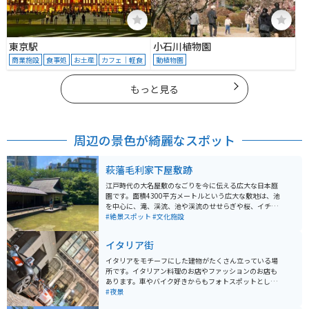
東京駅
小石川植物園
商業施設
食事処
お土産
カフェ｜軽食
動植物園
もっと見る
周辺の景色が綺麗なスポット
萩藩毛利家下屋敷跡
江戸時代の大名屋敷のなごりを今に伝える広大な日本庭
園です。面積4300平方メートルという広大な敷地は、池
を中心に、滝、渓流、池や渓流のせせらぎや桜、イチョ
ウといった木々が配置され、春には桜、秋には紅葉と、
#絶景スポット
#文化施設
季節ごとの風情を楽しめます。江戸時代に長州藩（萩
藩）の毛利家の下屋敷があった場所で、現在でも敷地内
イタリア街
には、江戸時代の石垣の一部が残っており、歴史的な雰
囲気を感じることができます。
イタリアをモチーフにした建物がたくさん立っている場
所です。イタリアン料理のお店やファッションのお店も
あります。車やバイク好きからもフォトスポットとして
人気の場所となっています。オフィスやホテル、住宅も
#夜景
ある為、夜間のエンジン音などには注意するようにしま