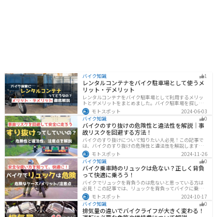
バイク知識
1
レンタルコンテナをバイク駐車場として使うメ
リット・デメリット
レンタルコンテナをバイク駐車場として利用するメリッ
トとデメリットをまとめました。バイク駐車場を探して
いるなら、最強のセキュリティでバイクの劣化も防げる
モトスポット
2024-06-03
レンタルコンテナを検討してみませんか？キャンペーン
バイク知識
0
を利用することで格安で利用できます。
バイクのすり抜けの危険性と違法性を解説｜事
故リスクを回避する方法！
バイクのすり抜けについて知りたい人必見！この記事で
は、バイクのすり抜けの危険性と違法性を解説します。
実は、すり抜けによる事故のリスクは想像以上に高いで
モトスポット
2024-11-26
す。記事を参考にすり抜けのリスクを理解し、安全運転
バイク知識
0
に努めましょう。
バイク乗車時のリュックは危ない？正しく背負
って快適に乗ろう！
バイクでリュックを背負うのは危ないと思っている方は
必見！この記事では、リュックを背負ってバイクに乗る
リスクと、安全な方法を紹介しています。実は、荷物の
モトスポット
2024-10-17
量や配置を工夫することで、安全にリュックを使用する
バイク知識
0
ことが可能です。この記事を読めば、バイク乗車時にリ
排気量の違いでバイクライフが大きく変わる！
ュックを安全に使う方法がわかります。