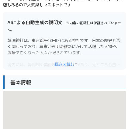
店もあるので大変楽しいスポットです
AIによる自動生成の説明文
※内容の正確性は保証されていませ
ん。
靖国神社は、東京都千代田区にある神社です。日本の歴史と深
く関わっており、幕末から明治維新にかけて活躍した人物や、
戦争で亡くなった人々が祀られています。
...続きを読む
境内には、博物館や美術館、庭園などがあり、見どころも豊富
です。特に、春には約600本のソメイヨシノが咲き誇る桜の名
所としても知られています。
基本情報
バイクで行く場合は、周辺に駐車場はありますが、靖国神社の
駐車場は利用できません。近隣の駐車場を利用しましょう。