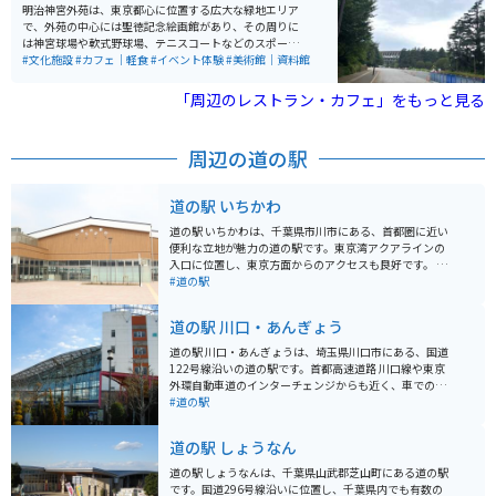
明治神宮外苑は、東京都心に位置する広大な緑地エリア
で、外苑の中心には聖徳記念絵画館があり、その周りに
は神宮球場や軟式野球場、テニスコートなどのスポーツ
施設が点在しています。特に秋には、青山通りから続く
#文化施設
#カフェ｜軽食
#イベント体験
#美術館｜資料館
「いちょう並木」が美しい黄金色に染まり、多くの観光
客が訪れます。スポーツイベントや季節ごとのイベント
「周辺のレストラン・カフェ」をもっと見る
も頻繁に開催されており、訪れるたびに新しい発見があ
ります。散策やジョギングにも最適な環境で、都会の喧
騒を忘れてリフレッシュできる場所です。
周辺の道の駅
道の駅 いちかわ
道の駅 いちかわは、千葉県市川市にある、首都圏に近い
便利な立地が魅力の道の駅です。東京湾アクアラインの
入口に位置し、東京方面からのアクセスも良好です。 地
元の新鮮な農産物が購入できる直売所は、道の駅 いちか
#道の駅
わの目玉の一つです。朝採れの野菜や果物はもちろんの
こと、地元産の海苔や海産物の加工品など、お土産にも
道の駅 川口・あんぎょう
最適な品々が並びます。 また、レストランでは、地元産
の食材をふんだんに使った料理を楽しむことができま
道の駅 川口・あんぎょうは、埼玉県川口市にある、国道
す。東京湾を一望できる展望デッキも併設されており、
122号線沿いの道の駅です。首都高速道路 川口線や東京
ドライブの休憩に最適です。 バイクで訪れる場合、道の
外環自動車道のインターチェンジからも近く、車でのア
駅 いちかわには、広々とした駐車場が完備されているの
クセスが良好です。 地元農産物の直売所では、新鮮な野
#道の駅
で安心です。ツーリングの途中に立ち寄り、地元のグル
菜や果物を購入することができます。特に、川口市の特
メや景色を楽しむのはいかがでしょうか。 周辺には、江
産品である「川口鋳物」を使用した鍋やフライパンなど
道の駅 しょうなん
戸川や国府台など、自然豊かな観光スポットも点在して
の調理器具も販売しており、お土産に最適です。 また、
います。少し足を延ばせば、東京ディズニーリゾートに
食事処では、地元産の食材を使用した料理を楽しむこと
道の駅 しょうなんは、千葉県山武郡芝山町にある道の駅
もアクセス可能です。
ができます。おすすめは、新鮮な野菜をたっぷり使った
です。国道296号線沿いに位置し、千葉県内でも有数の