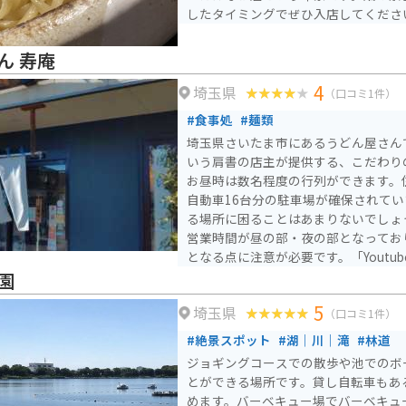
したタイミングでぜひ入店してくださ
ん 寿庵
4
埼玉県
（口コミ1件）
#食事処
#麺類
埼玉県さいたま市にあるうどん屋さん
いう肩書の店主が提供する、こだわり
お昼時は数名程度の行列ができます。
自動車16台分の駐車場が確保されて
る場所に困ることはあまりないでしょう。 月・火定休な
営業時間が昼の部・夜の部となっており
となる点に注意が必要です。「Youtu
タンプラリー」の中の1店に名を連ね
園
ーは2024年3月7日まで）。
5
埼玉県
（口コミ1件）
#絶景スポット
#湖｜川｜滝
#林道
ジョギングコースでの散歩や池でのボ
とができる場所です。貸し自転車もあ
めます。バーベキュー場でバーベキュ