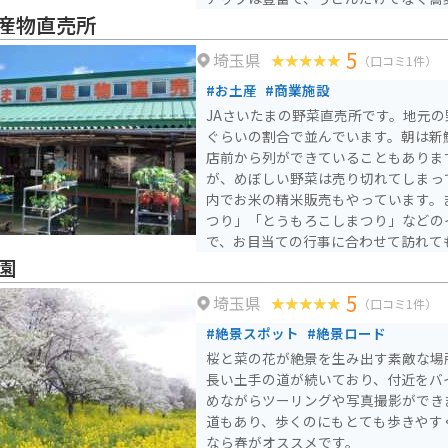
産物直売所
5
埼玉県
（口コミ1件）
#お土産
#商業施設
JAさいたまの野菜直売所です。地元
ぐらいの割合で並んでいます。朝は新
店前から列ができていることもありま
が、めぼしい野菜は売り切れてしまっ
内でお米の精米販売もやっています。
つり」「とうもろこしまつり」などの
で、お目当ての行事に合わせて訪れて
園
5
埼玉県
（口コミ1件）
#絶景スポット
#絶景ロード
桜と菜の花が絶景を生み出す素敵な場
長い土手の道が続いており、付近をバ
めながらツーリングや写真撮影ができ
道もあり、歩くのにもとても歩きやす
なら春がオススメです。