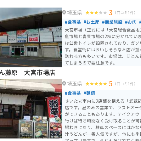
越市の蔵造りの街並みなど、観光名所
べに花の郷おけがわを拠点に、周辺の
3
埼玉県
（口コミ1件）
すすめです。 道の駅内には、情報コーナーも設置されているの
で、周辺の観光情報やイベント情報な
#食事処
#お土産
#商業施設
#お肉
また、地元のボランティアガイドによ
大宮市場（正式には「大宮総合食品地
ので、より深く桶川市について知りた
魚市場と青果市場の2棟に分かれていま
みてください。 バイクで訪れる方は、道の駅の駐車場にバイク
は公衆トイレが設置されており、ガソ
専用の駐輪スペースが設けられている
す。食堂街にはおいしそうなお店が並
す。 また、道の駅周辺には、自然豊
訪れる方も多いです。市場は、ほとん
路もあるので、ツーリングの休憩場所
てしまうので要注意です。
としてもおすすめです。
ん藤原 大宮市場店
5
埼玉県
（口コミ1件）
#食事処
#麺類
さいたま市内に3店舗を構える「武蔵
店です。昼のみの営業で、ラストオー
ができることもあります。テイクアウ
行けば待ち時間なく受け取ることが可能です。 大
場わきにあり、駐車スペースにはかな
汁うどんが一番人気ですが、他にも季
アップは豊富で、うどんだけでなく蕎