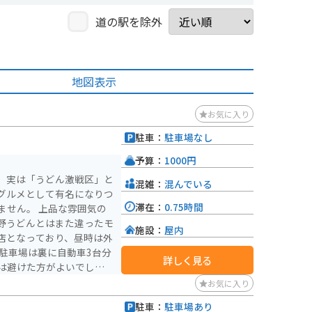
道の駅を除外
地図表示
お気に入り
駐車：
駐車場なし
予算：
1000円
。実は「うどん激戦区」と
混雑：
混んでいる
グルメとして有名になりつ
滞在：
0.75時間
品な雰囲気の
野うどんとはまた違ったモ
施設：
屋内
店となっており、昼時は外
駐車場は裏に自動車3台分
詳しく見る
は避けた方がよいでしょ
お気に入り
駐車：
駐車場あり