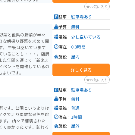
お気に入り
駐車：
駐車場あり
予算：
無料
の野菜と他県の野菜が半々
混雑：
少し空いている
鮮な朝採り野菜を求めて開
滞在：
0.3時間
す。 午後は空いています
ていることも・・・。店舗
施設：
屋内
また年間を通じて「新米ま
イベントを開催しているの
詳しく見る
もよいです。
お気に入り
駐車：
駐車場あり
予算：
無料
混雑：
普通
所です。公園というよりは
イクで走り素敵な景色を眺
滞在：
1時間
ます。 所々で舗装された
施設：
屋外
くて良かったです。訪れる