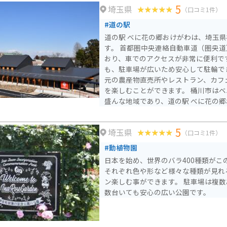
5
埼玉県
（口コミ1件）
#道の駅
道の駅 べに花の郷おけがわは、埼玉
す。 首都圏中央連絡自動車道（圏央道
おり、車でのアクセスが非常に便利で
も、駐車場が広いため安心して駐輪で
元の農産物直売所やレストラン、カフ
を楽しむことができます。 桶川市はベニバナ（紅花）の生産が
盛んな地域であり、道の駅 べに花の
関連の商品を多数取り扱っています。
されているので、興味のある方はぜひ
5
埼玉県
また、桶川市は、中山道の宿場町とし
（口コミ1件）
町時代の面影を残す建物や史跡なども
#動植物園
の周辺にも、歴史を感じられるスポッ
日本を始め、世界のバラ400種類がこ
策してみるのも良いでしょう。 道の駅 べに花の郷おけがわは、
それぞれ色や形など様々な種類が見れ
地元の農産物や特産品を購入できるだ
ン楽しむ事ができます。 駐車場は複
文化に触れることもできる場所です。
数台いても安心の広い公園です。
イブやツーリングの休憩場所として、
い。 近隣には、桶川市歴史民俗資料館や、桶川スポーツランド
など、様々な観光スポットがあります