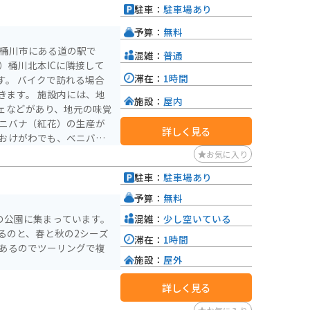
駐車：
駐車場あり
予算：
無料
県桶川市にある道の駅で
混雑：
普通
）桶川北本ICに隣接して
滞在：
1時間
す。 バイクで訪れる場合
きます。 施設内には、地
施設：
屋内
ェなどがあり、地元の味覚
詳しく見る
郷おけがわでも、ベニバナ
 紅花染め体験なども開催
お気に入り
参加してみてください。
駐車：
駐車場あり
て栄えた歴史があり、宿場
点在しています。 道の駅
予算：
無料
トがいくつかあるので、散
混雑：
少し空いている
の公園に集まっています。
るのと、春と秋の2シーズ
滞在：
1時間
けでなく、桶川市の歴史や
数あるのでツーリングで複
 圏央道を利用してのドラ
施設：
屋外
ぜひ立ち寄ってみてくださ
詳しく見る
。 少し足を延ばせば、川