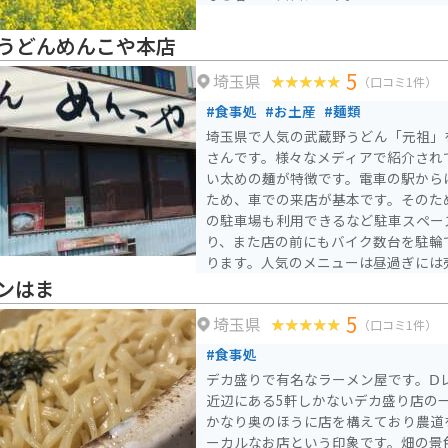
うどんめんこや本店
5
埼玉県
（口コミ1件）
#食事処
#お土産
#麺類
埼玉県で人気の武蔵野うどん「元祖」
さんです。様々なメディアで紹介され
い太めの麺が特徴です。電車の駅から
ため、車での来店が基本です。そのた
の駐車場も利用できるなど駐車スペー
り、また店の前にもバイク数台を駐輪
ります。人気のメニューは昼過ぎには
注意。
ンはま
5
埼玉県
（口コミ1件）
#食事処
デカ盛りで有名なラーメン屋です。Ⅾ
近辺にある5軒しかないデカ盛り店の
かなり奥のほうに店を構えており農道
ーカルなお店という印象です。畑の景