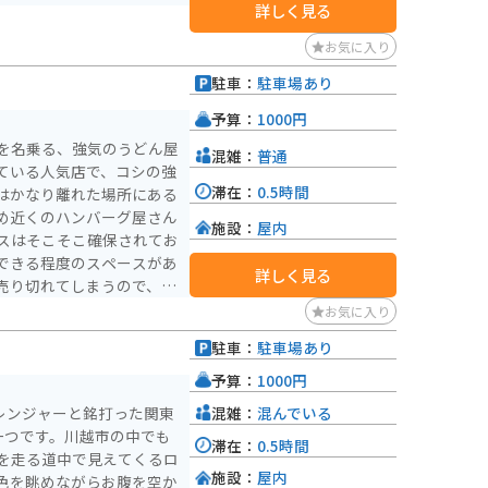
詳しく見る
お気に入り
駐車：
駐車場あり
予算：
1000円
を名乗る、強気のうどん屋
混雑：
普通
ている人気店で、コシの強
滞在：
0.5時間
はかなり離れた場所にある
め近くのハンバーグ屋さん
施設：
屋内
スはそこそこ確保されてお
できる程度のスペースがあ
詳しく見る
売り切れてしまうので、要
お気に入り
駐車：
駐車場あり
予算：
1000円
混雑：
混んでいる
レンジャーと銘打った関東
一つです。川越市の中でも
滞在：
0.5時間
を走る道中で見えてくるロ
施設：
屋内
色を眺めながらお腹を空か