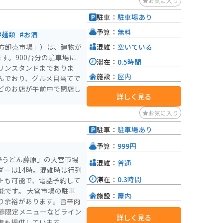
お気に入り
も多くあります。 道の駅
観光スポットを巡るのもお
駐車：
駐車場あり
予算：
無料
どを得ることもできます。
#麺類
#お酒
る案内なども行われている
混雑：
空いている
方卸売市場」）は、建物が
い方は、気軽に声をかけて
す。900台分の駐車場に
滞在：
0.5時間
リンスタンドまでありま
ので、安心して駐車できま
施設：
屋内
んでおり、グルメ目当てで
かな公園や、走りやすい道
どのお店が午前中で閉店し
としてだけでなく、目的地
詳しく見る
お気に入り
駐車：
駐車場あり
予算：
999円
野うどん藤原」の大宮市場
混雑：
普通
ダーは14時。混雑時は行列
滞在：
0.3時間
トも可能で、電話予約して
宮市場の駐車
施設：
屋内
り余裕があります。旨辛肉
節限定メニューなどライン
詳しく見る
麦も提供しています。