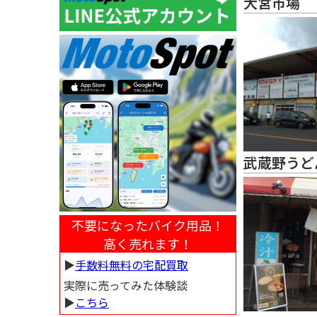
大宮市場
武蔵野うど
不要になったバイク用品！
高く売れます！
▶︎
手数料無料の宅配買取
実際に売ってみた体験談
▶︎
こちら