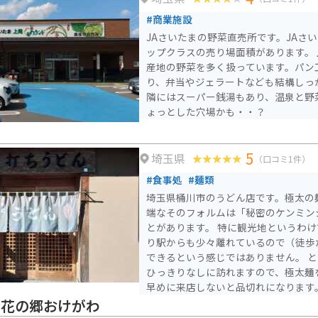
#商業施設
JAさいたまの野菜直売所です。JAさ
ップクラスの売り場面積があります。
産地の野菜を多く扱っています。パン
り、弁当やジェラートなども結構しっ
隣にはスーパー銭湯もあり、温泉と野
ょっとした穴場かも・・？
5
埼玉県
（口コミ1件）
#食事処
#麺類
埼玉県桶川市のうどん店です。極太の
端なそのフォルムは「秘密のケンミン
とがあります。 特に観光地というわ
り駅からも少々離れているので（徒歩
できるという感じではありません。 
ひっきりなしに訪れますので、極太麺
早めに来店しないと品切れになります
本のもり・つけの他にもカレー・すき
に花の郷おけがわ
選ぶことが可能です。