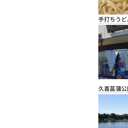
手打ちうど
久喜菖蒲公