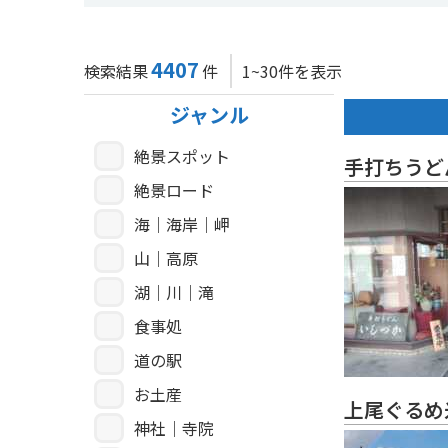
4407
検索結果
件
1~30件を表示
ジャンル
絶景スポット
手打ちうど
絶景ロード
海｜海岸｜岬
山｜高原
湖｜川｜滝
食事処
道の駅
お土産
上尾ぐるめ
神社｜寺院