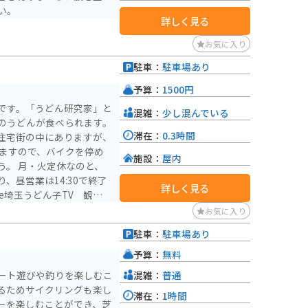
い。
詳しく見る
お気に入り
駐車：
駐車場あり
予算：
1500円
です。「うどん研究家」と
混雑：
少し混んでいる
のうどんが食べられます。
滞在：
0.3時間
住宅街の中にありますが、
いますので、バイクを停め
施設：
屋内
のと、
、昼営業は14:30で終了
詳しく見る
be埼玉うどん子TV 観光ス
ています（※スタンプラリ
お気に入り
駐車：
駐車場あり
予算：
無料
混雑：
普通
ート遊びや釣りを楽しむこ
るためサイクリングも楽し
滞在：
1時間
ーを楽しむことができ、芝