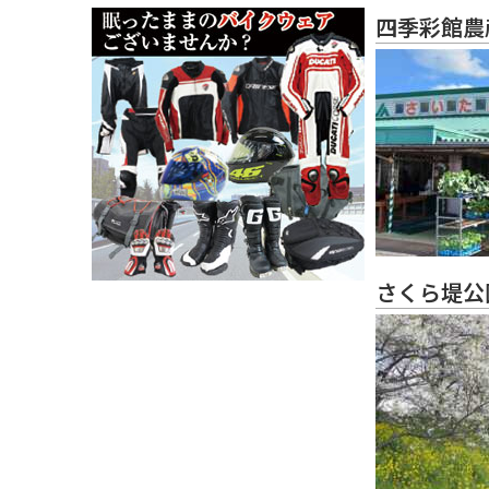
四季彩館農
さくら堤公