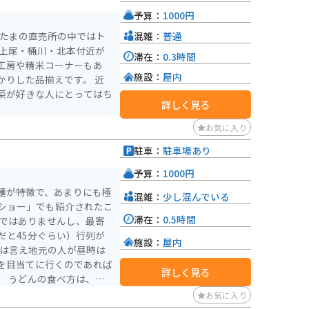
予算：
1000円
混雑：
普通
いたまの直売所の中ではト
 上尾・桶川・北本付近が
滞在：
0.3時間
工房や精米コーナーもあ
施設：
屋内
かりした品揃えです。 近
菜が好きな人にとってはち
詳しく見る
お気に入り
駐車：
駐車場あり
予算：
1000円
麺が特徴で、あまりにも極
混雑：
少し混んでいる
ショー」でも紹介されたこ
滞在：
0.5時間
けではありませんし、最寄
だと45分ぐらい）行列が
施設：
屋内
とは言え地元の人が昼時は
を目当てに行くのであれば
詳しく見る
。 うどんの食べ方は、基
やき・鴨南蛮などいろいろ
お気に入り