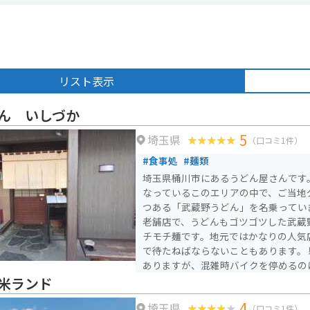
リスト表示
ん いしづか
5
埼玉県
（口コミ1件）
#食事処
#麺類
埼玉県桶川市にあるうどん屋さんです
なっているこのエリアの中で、ご当地
つある「武蔵野うどん」を名乗っていません。 上
老舗店で、うどんもゴツゴツした武蔵
チモチ麺です。地元ではかなりの人気
で待たねばならないこともあります。 
ありますが、混雑時バイクを停めるの
う。
米ランド
4
埼玉県
（口コミ1件）