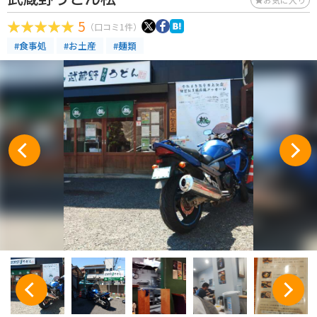
5
（口コミ1件）
#食事処
#お土産
#麺類