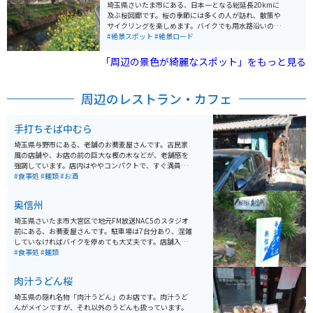
埼玉県さいたま市にある、日本一となる総延長20kmに
及ぶ桜回廊です。桜の季節には多くの人が訪れ、散策や
サイクリングを楽しめます。バイクでも用水路沿いの道
や農道を通りながら、桜や菜の花を眺めることが可能で
#絶景スポット
#絶景ロード
す。桜がない季節でも、のどかな田園風景を楽しむこと
ができます。田園風景の向こうに新都心の高層ビルが建
「周辺の景色が綺麗なスポット」をもっと見る
っている眺望は、ちょっとシュールです。
周辺のレストラン・カフェ
手打ちそば中むら
埼玉県与野市にある、老舗のお蕎麦屋さんです。古民家
風の店舗や、お店の前の巨大な樫の木などが、老舗感を
強調しています。店内はややコンパクトで、すぐ満員に
なってしまいます。こちらのそばは、太くて黒っぽい田
#食事処
#麺類
#お酒
舎風なのが特徴です。メニューの品揃えも今どきの店に
してはシンプルですが、それがまた好印象。定休日が
奥信州
日・月・木と多い点には要注意。昼営業のみですが、ご
飯ものは置いておらず、お蕎麦がなくなると早く閉店し
埼玉県さいたま市大宮区で地元FM放送NAC5のスタジオ
てしまいます。
前にある、お蕎麦屋さんです。駐車場は7台分あり、混雑
していなければバイクを停めても大丈夫です。店舗入口
が少し奥まっていて、隠れ家風になっています。ランチ
#食事処
#麺類
時はそれなりにお客さんが入りますが、行列ができるよ
うなことはあまりないので、落ち着いて食事できます。
肉汁うどん桜
埼玉県の隠れ名物「肉汁うどん」のお店です。肉汁うど
んがメインですが、それ以外のうどんも扱っています。