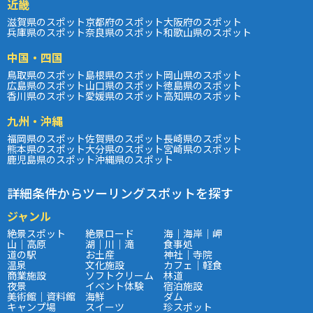
近畿
滋賀県のスポット
京都府のスポット
大阪府のスポット
兵庫県のスポット
奈良県のスポット
和歌山県のスポット
中国・四国
鳥取県のスポット
島根県のスポット
岡山県のスポット
広島県のスポット
山口県のスポット
徳島県のスポット
香川県のスポット
愛媛県のスポット
高知県のスポット
九州・沖縄
福岡県のスポット
佐賀県のスポット
長崎県のスポット
熊本県のスポット
大分県のスポット
宮崎県のスポット
鹿児島県のスポット
沖縄県のスポット
詳細条件からツーリングスポットを探す
ジャンル
絶景スポット
絶景ロード
海｜海岸｜岬
山｜高原
湖｜川｜滝
食事処
道の駅
お土産
神社｜寺院
温泉
文化施設
カフェ｜軽食
商業施設
ソフトクリーム
林道
夜景
イベント体験
宿泊施設
美術館｜資料館
海鮮
ダム
キャンプ場
スイーツ
珍スポット