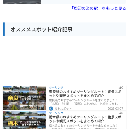
史があり、宿場町時代の面影を残す建物や史跡なども点
ることです。広々とした直売所には、地元農家で採れた
在しています。 道の駅の周辺にも、歴史を感じられるス
ばかりの野菜や果物がずらりと並び、見ているだけでも
「周辺の道の駅」をもっと見る
ポットがいくつかあるので、散策してみるのも良いでし
楽しくなります。特に、春日部市特産の梨は、みずみず
ょう。 道の駅 べに花の郷おけがわは、地元の農産物や特
しく濃厚な甘さで人気です。 また、道の駅庄和には、地
産品を購入できるだけでなく、桶川市の歴史や文化に触
元食材をふんだんに使ったレストランもあります。手打
れることもできる場所です。 圏央道を利用してのドライ
ちうどんや蕎麦、新鮮野菜を使った定食など、どれも絶
ブやツーリングの休憩場所として、ぜひ立ち寄ってみて
オススメスポット紹介記事
品です。ライダーの方には、ボリューム満点のメニュー
ください。 近隣には、桶川市歴史民俗資料館や、桶川ス
がおすすめです。 周辺には、あけぼの山農業公園や首都
ポーツランドなど、様々な観光スポットがあります。 少
圏外郭放水路など、観光スポットも充実しています。あ
し足を延ばせば、川越市の蔵造りの街並みなど、観光名
けぼの山農業公園は、四季折々の花が楽しめる公園で、
所も多くあります。 道の駅 べに花の郷おけがわを拠点
特に春には、一面に広がるポピー畑が見事です。首都圏
に、周辺の観光スポットを巡るのもおすすめです。 道の
外郭放水路は、地下に建設された巨大な放水路で、その
駅内には、情報コーナーも設置されているので、周辺の
スケールの大きさに圧倒されること間違いなしです。 道
観光情報やイベント情報などを得ることもできます。 ま
の駅庄和は、休憩スポットとしてだけでなく、観光拠点
た、地元のボランティアガイドによる案内なども行われ
としても最適な場所です。ぜひ一度、訪れてみて下さ
ているので、より深く桶川市について知りたい方は、気
い。
軽に声をかけてみてください。 バイクで訪れる方は、道
の駅の駐車場にバイク専用の駐輪スペースが設けられて
いるので、安心して駐車できます。 また、道の駅周辺に
は、自然豊かな公園や、走りやすい道路もあるので、ツ
ーリングの休憩場所としてだけでなく、目的地としても
ツーリング
0
奈良県のおすすめツーリングルート！絶景スポ
おすすめです。
ットや観光スポットをまとめて紹介
奈良県のおすすめツーリングルートをまとめました！
「北部」「中部」「南部」の3つのルート紹介します。歴
史のある神社寺院が多数あり、自然豊かや山々、グルメ
モトスポット
2023-03-07
を満喫するツーリングができます。バイクで奈良県にツ
ツーリング
0
ーリングに行く際は参考にしてください。
栃木県のおすすめツーリングルート！絶景スポ
ットや観光スポットをまとめて紹介
栃木県のおすすめツーリングルートをまとめました！
「北東部」「北西部」「南東部」「南西部」の4つのルー