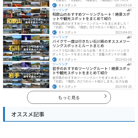
ト紹介します。日本を代表する神社や広大な山や滝、湖
モトスポット
2023-03-14
などを歴史や自然を満喫するツーリングができます。バ
ツーリング
0
イクで栃木県にツーリングに行く際は参考にしてくださ
和歌山のおすすめツーリングルート！絶景スポ
い。
ットや観光スポットをまとめて紹介
和歌山県のおすすめツーリングルートをまとめました！
「北部」「中部」「南部」の3つのルート紹介します。海
と山に囲まれた自然豊かなエリアが広がり、様々な楽し
モトスポット
2023-04-03
み方ができます。バイクで和歌山県にツーリングに行く
ツーリング
0
際は参考にしてください。
バイクで一度は行きたい石川県のオススメツー
リングスポットとルートまとめ
バイクで石川県に行くなら必見！オススメツーリングス
ポットとルートをまとめました！定番スポットから絶景
スポット、温泉、海、グルメなど様々なジャンルで楽し
モトスポット
2023-02-18
めます。バイクで石川ツーリングに行こうと思っている
ツーリング
0
人は、参考にしてください。
岩手のおすすめツーリングルート！絶景スポッ
トや観光スポットをまとめて紹介
岩手県のおすすめツーリングルートをまとめました！
「北部」「南部」の2つのルート紹介します。壮大な自然
や歴史的な観光スポットが多く存在するので楽しめま
モトスポット
2023-04-20
す。バイクで岩手県にツーリングに行く際は参考にして
ください。
もっと見る
オススメ記事