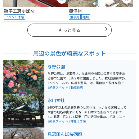
硝子工房ゆばな
奥信州
イベント体験
食事処
麺類
もっと見る
周辺の景色が綺麗なスポット
与野公園
与野公園は、埼玉県さいたま市中央区に位置する歴史あ
る都市公園で、1877年に開園しました。敷地面積は約5.
1ヘクタールで、広場や遊具、池、築山など多様な施設
が整備されています。特に有名なのは約200種類、約3,0
#絶景スポット
#動植物園
00株のバラが植えられたバラ園で、毎年5月中旬には
「ばらまつり」が開催され、多くの観光客で賑わいま
氷川神社
す。 また、園内にはソメイヨシノや八重桜など約60本の
桜が植えられており、春には花見スポットとして親しま
2400年以上の歴史を持つと言われ、大いなる宮居として
れています。隣接する天祖神社は与野七福神の一つで、
大宮の地名の由来にもなった日本でも指折りの古社で
公園には歴史的な趣も感じられる要素が備わっていま
す。武蔵一宮として関東一円の信仰を集め、初詣には多
す。 ちょうどGWの時期は大変込み合いますが、混雑し
くの参拝者で賑わいます。 家内安全、商売繁昌、交通安
#絶景スポット
#神社｜寺院
ていても一見の価値はあります。様々なバラが咲き乱れ
全、縁結、安産、災難除、心願成就などさまざまな御利
いい香りも漂っています。住宅地の中に本当にバラ園が
益があるとされています。駐車場は、近隣の大宮公園の
見沼田んぼ桜回廊
あるのかと感じてしまいますが、大変素敵な場所です。
駐車場が利用できます。