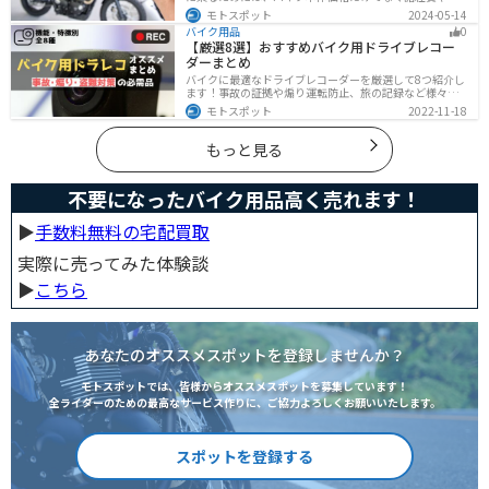
金、免許取得費用、ライディングギア、メンテナンス
モトスポット
2024-05-14
代、駐車場代などの年間維持費もかかります。この記事
バイク用品
0
ではバイクに乗るための全ての費用をまとめました。ま
【厳選8選】おすすめバイク用ドライブレコー
た、できるだけ安く抑えるコツも紹介するので参考にし
ダーまとめ
て下さい。
バイクに最適なドライブレコーダーを厳選して8つ紹介し
ます！事故の証拠や煽り運転防止、旅の記録など様々な
役に立つドライブコーダー、何を選べばいいか迷ってい
モトスポット
2022-11-18
る方に特徴別にまとめました。
もっと見る
不要になったバイク用品高く売れます！
▶︎
手数料無料の宅配買取
実際に売ってみた体験談
▶︎
こちら
あなたのオススメスポットを登録しませんか？
モトスポットでは、皆様からオススメスポットを募集しています！
全ライダーのための最高なサービス作りに、ご協力よろしくお願いいたします。
スポットを登録する