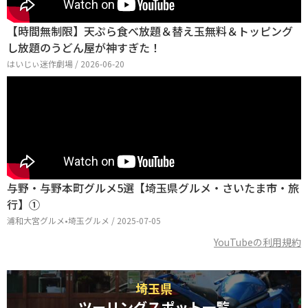
【時間無制限】天ぷら食べ放題＆替え玉無料＆トッピング
し放題のうどん屋が神すぎた！
はいじぃ迷作劇場 / 2026-06-20
与野・与野本町グルメ5選【埼玉県グルメ・さいたま市・旅
行】①
浦和大宮グルメ•埼玉グルメ / 2025-07-05
YouTubeの利用規約
埼玉県
ツーリングスポット一覧