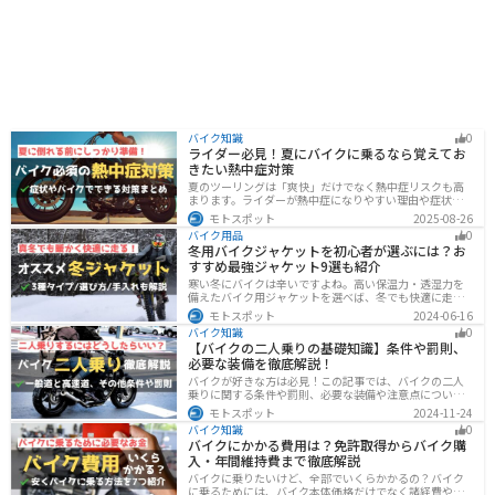
バイク知識
0
ライダー必見！夏にバイクに乗るなら覚えてお
きたい熱中症対策
夏のツーリングは「爽快」だけでなく熱中症リスクも高
まります。ライダーが熱中症になりやすい理由や症状、
危険性、そして安全に楽しむための対策を徹底解説。夏
モトスポット
2025-08-26
用ウェア・水分補給・休憩ポイントの工夫など、猛暑で
バイク用品
0
も快適に走るコツを紹介します。
冬用バイクジャケットを初心者が選ぶには？お
すすめ最強ジャケット9選も紹介
寒い冬にバイクは辛いですよね。高い保温力・透湿力を
備えたバイク用ジャケットを選べば、冬でも快適に走る
ことができます！さらに電熱ジャケットであれば、どん
モトスポット
2024-06-16
な過酷な環境でも全く寒さを感じずバイクに乗れます。
バイク知識
0
正しい装備を揃えて今年の冬も乗り切りましょう！
【バイクの二人乗りの基礎知識】条件や罰則、
必要な装備を徹底解説！
バイクが好きな方は必見！この記事では、バイクの二人
乗りに関する条件や罰則、必要な装備や注意点について
解説しています。実はバイクの二人乗りを安全に楽しむ
モトスポット
2024-11-24
ためには、条件やルールを知ることが大切です。この記
バイク知識
0
事を読めば、安全で快適なライディングを楽しめます。
バイクにかかる費用は？免許取得からバイク購
入・年間維持費まで徹底解説
バイクに乗りたいけど、全部でいくらかかるの？バイク
に乗るためには、バイク本体価格だけでなく諸経費や税