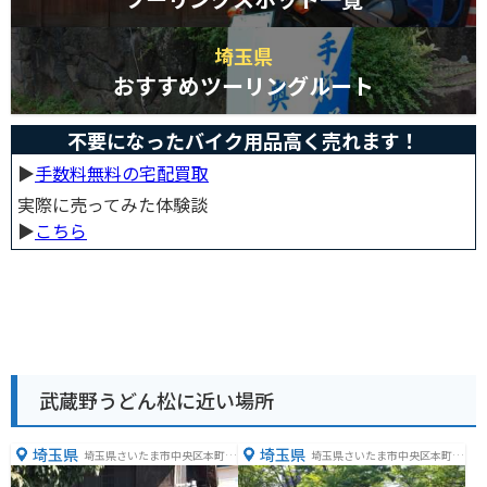
埼玉県
おすすめツーリングルート
不要になったバイク用品高く売れます！
▶︎
手数料無料の宅配買取
実際に売ってみた体験談
▶︎
こちら
武蔵野うどん松に近い場所
埼玉県
埼玉県
埼玉県さいたま市中央区本町東
埼玉県さいたま市中央区本町西
３丁目８−１２
１丁目１４