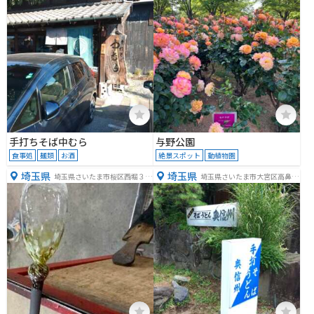
手打ちそば中むら
与野公園
食事処
麺類
お酒
絶景スポット
動植物園
埼玉県
埼玉県
埼玉県さいたま市桜区西堀３丁
埼玉県さいたま市大宮区高鼻町
目２２−１６
２丁目３２０−５３