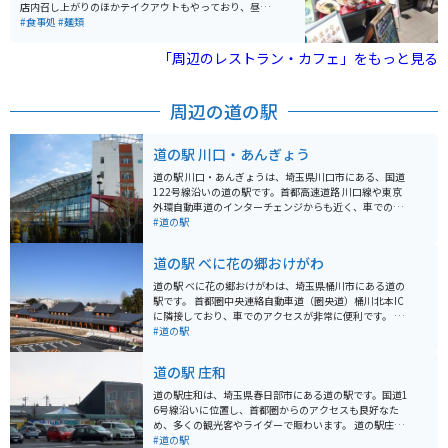
店内召し上がりのほかテイクアウトもやっており、昼時
は店内・テイクアウト共に人気があります。第2産業道路
#食事処
#麺類
沿いにあり駐車場も広いので、車での来店が多い傾向で
す。
「周辺のレストラン・カフェ」をもっと見る
周辺の道の駅
道の駅 川口・あんぎょう
道の駅 川口・あんぎょうは、埼玉県川口市にある、国道
122号線沿いの道の駅です。首都高速道路 川口線や東京
外環自動車道のインターチェンジからも近く、車でのア
クセスが良好です。 地元農産物の直売所では、新鮮な野
#道の駅
菜や果物を購入することができます。特に、川口市の特
産品である「川口鋳物」を使用した鍋やフライパンなど
道の駅 べに花の郷おけがわ
の調理器具も販売しており、お土産に最適です。 また、
食事処では、地元産の食材を使用した料理を楽しむこと
道の駅 べに花の郷おけがわは、埼玉県桶川市にある道の
ができます。おすすめは、新鮮な野菜をたっぷり使った
駅です。 首都圏中央連絡自動車道（圏央道）桶川北本IC
「あんぎょううどん」です。 バイクで訪れる場合、道の
に隣接しており、車でのアクセスが非常に便利です。 バ
駅に隣接する荒川河川敷には、広々とした無料駐車場が
イクで訪れる場合も、駐車場が広いため安心して駐輪で
#道の駅
あります。ただし、土日祝日は混雑が予想されるため、
きます。 施設内には、地元の農産物直売所やレストラ
早めの時間帯に訪れることをおすすめします。周辺に
ン、カフェなどがあり、地元の味覚を楽しむことができ
道の駅 庄和
は、荒川の土手沿いを走るサイクリングロードもあり、
ます。 桶川市はベニバナ（紅花）の生産が盛んな地域で
サイクリングを楽しむこともできます。
あり、道の駅 べに花の郷おけがわでも、ベニバナ関連の
道の駅庄和は、埼玉県春日部市にある道の駅です。国道1
商品を多数取り扱っています。 紅花染め体験なども開催
6号線沿いに位置し、首都圏からのアクセスも良好なた
されているので、興味のある方はぜひ参加してみてくだ
め、多くの観光客やライダーで賑わいます。 道の駅庄和
さい。 また、桶川市は、中山道の宿場町として栄えた歴
の魅力は、なんといっても地元の新鮮な農産物が手に入
#道の駅