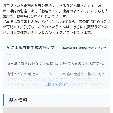
埼玉県さいたま市の与野公園近くにあるうどん屋さんです。店主
が、県内有名店である「藤店うどん」出身のようです。こちらも人
気店で、お昼時には軽く行列ができます。
駐車場はありませんが、バイク1-2台程度なら、店の前に停めること
が可能です。手打ちにこだわったうどんは、まさに武蔵野うどんと
いうコシの強さ。肉汁うどんのテイクアウトもできます。
AIによる自動生成の説明文
※内容の正確性は保証されていませ
ん。
埼玉県にある武蔵野うどん 松は、地元で人気のうどん店です。
肉汁うどんが看板メニューで、コシの強い太麺と、豚バラ肉と
ネギの旨味がたっぷり溶け出した甘辛い汁が特徴です。
...続きを読む
うどんの量は、並盛、中盛、大盛、特盛から選ぶことができ、
値段は同じなので、たくさん食べたい方にもおすすめです。
テーブル席とカウンター席があるので、一人でも入りやすい雰
基本情報
囲気です。
バイクで行く場合は、お店の前に広い駐車場があるので安心し