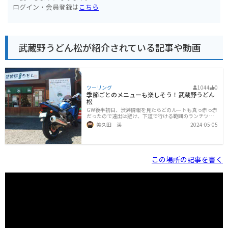
ログイン・会員登録は
こちら
武蔵野うどん松が紹介されている記事や動画
ツーリング
1044
0
季節ごとのメニューも楽しそう！武蔵野うどん
松
GW後半初日、渋滞情報を見たらどのルートも真っ赤っ赤
だったので遠出は避け、下道で行ける範囲のランチツー
リングをすることにしました。今回選んだのは、店主が
美久田 渓
2024-05-05
うどん県・埼玉で最も人気のある店のひとつ「藤店うど
ん」出身だという、「武蔵野うどん松」さんです。2024
年3月にオープンしたばかりのようですが、既になかなか
の人気のようです。自分が到着したのは12時過ぎ。駐車
場はありませんが、店の前にバイク1－2台程度なら駐輪
この場所の記事を書く
できるスペースがあります。ただし多少傾斜があります
ので、停める向きに注意しつつ、駐輪中はローギアのま
まにしておいた方がいいかも知れません。また自分が食
べ終わって出てきたら、自部のバイク