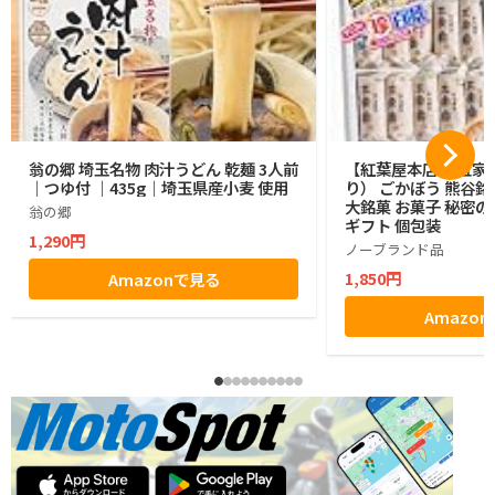
翁の郷 埼玉名物 肉汁うどん 乾麺 3人前
【紅葉屋本店】 五家宝
｜つゆ付 ｜435g｜埼玉県産小麦 使用
り） ごかぼう 熊谷銘
大銘菓 お菓子 秘密の
翁の郷
ギフト 個包装
1,290円
ノーブランド品
1,850円
Amazonで見る
Amazo