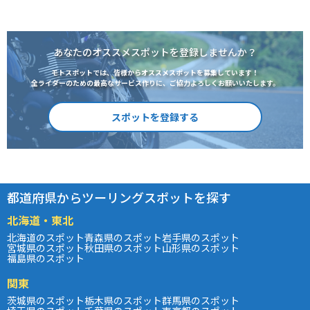
あなたのオススメスポットを登録しませんか？
モトスポットでは、皆様からオススメスポットを募集しています！
全ライダーのための最高なサービス作りに、ご協力よろしくお願いいたします。
スポットを登録する
都道府県からツーリングスポットを探す
北海道・東北
北海道のスポット
青森県のスポット
岩手県のスポット
宮城県のスポット
秋田県のスポット
山形県のスポット
福島県のスポット
関東
茨城県のスポット
栃木県のスポット
群馬県のスポット