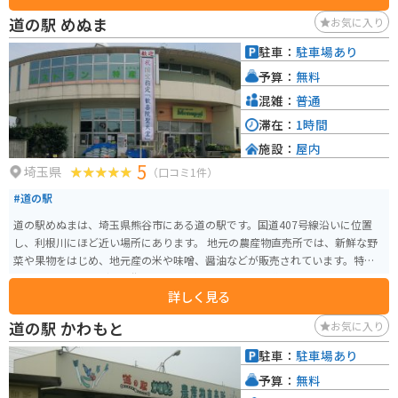
きます。
道の駅 めぬま
お気に入り
駐車：
駐車場あり
予算：
無料
混雑：
普通
滞在：
1時間
施設：
屋内
5
埼玉県
（口コミ1件）
#道の駅
道の駅めぬまは、埼玉県熊谷市にある道の駅です。国道407号線沿いに位置
し、利根川にほど近い場所にあります。 地元の農産物直売所では、新鮮な野
菜や果物をはじめ、地元産の米や味噌、醤油などが販売されています。特
に、熊谷市は「うどんの街」としても知られており、道の駅めぬまでは地元
詳しく見る
産の小麦を使用したうどんや、うどんに関連するお土産も充実しています。
また、併設されている「めぬま物産会館」では、地元の工芸品や特産品を購
道の駅 かわもと
お気に入り
入することができます。利根川の雄大な景色を眺めながら休憩できるスペー
スもあり、ドライブの休憩スポットとしても最適です。 バイクで訪れる場
駐車：
駐車場あり
合、道の駅めぬまには広い駐車場が完備されているため安心です。周辺に
予算：
無料
は、利根川沿いを走る快適な道路も多く、ツーリングの目的地としてもおす