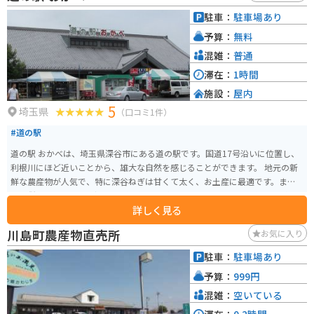
駐車：
駐車場あり
予算：
無料
混雑：
普通
滞在：
1時間
施設：
屋内
5
埼玉県
（口コミ1件）
#道の駅
道の駅 おかべは、埼玉県深谷市にある道の駅です。国道17号沿いに位置し、
利根川にほど近いことから、雄大な自然を感じることができます。 地元の新
鮮な農産物が人気で、特に深谷ねぎは甘くて太く、お土産に最適です。ま
た、併設の食堂では、深谷ねぎを使った料理や、地元産の豚肉を使った料理
詳しく見る
など、地元グルメを堪能できます。 バイクで訪れる際には、広い駐車場があ
るので安心です。利根川沿いは、信号が少なく、景色も開けているので、ツ
川島町農産物直売所
お気に入り
ーリングにもおすすめです。道の駅周辺には、古墳などの史跡も多く、歴史
散策も楽しめます。
駐車：
駐車場あり
予算：
999円
混雑：
空いている