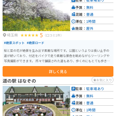
駐車：
駐車場あり
予算：
無料
混雑：
普通
滞在：
1時間
施設：
屋外
5
埼玉県
（口コミ1件）
#絶景スポット
#絶景ロード
桜と菜の花が絶景を生み出す素敵な場所です。公園というよりは長い土手の
道が続いており、付近をバイクで走り素敵な景色を眺めながらツーリングや
写真撮影ができます。 所々で舗装された道もあり、歩くのにもとても歩きや
すくて良かったです。訪れるなら春がオススメです。
詳しく見る
道の駅 はなぞの
お気に入り
駐車：
駐車場あり
予算：
無料
混雑：
普通
滞在：
1時間