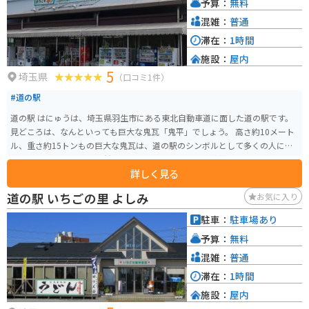
予算：
無料
混雑：
普通
滞在：
1時間
施設：
屋内
5
埼玉県
（口コミ1件）
#道の駅
道の駅 はにゅうは、埼玉県羽生市にある東北自動車道に面した道の駅です。
見どころは、なんといっても巨大な鬼瓦「鬼平」でしょう。 高さ約10メート
ル、重さ約15トンもの巨大な鬼瓦は、道の駅のシンボルとして多くの人に親
しまれています。 また、併設されている「さいたま水族館」では、埼玉県の
詳しく見る
荒川に生息する魚を中心に、約100種類、2,500匹の魚たちを観察することが
できます。 地元の新鮮な農産物が購入できるのも道の駅の大きな魅力です。
道の駅 いちごの里 よしみ
お気に入り
羽生市は「埼玉の米どころ」としても知られており、道の駅 はにゅうでも地
元産の美味しいお米を購入することができます。 バイクで訪れる場合、東北
駐車：
駐車場あり
自動車道 羽生ICからすぐのアクセスということもあり、ツーリングの休憩ス
予算：
無料
ポットとしても最適です。 広い駐車場も完備されているので安心です。 道の
駅 はにゅうは、ドライブやツーリングの休憩はもちろんのこと、観光スポッ
混雑：
普通
トとしても楽しめる場所です。
滞在：
1時間
施設：
屋内