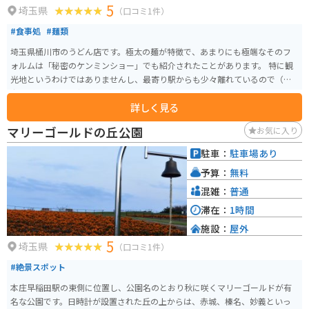
5
ツランドなど、様々な観光スポットがあります。 少し足を延ばせば、川越市
埼玉県
（口コミ1件）
の蔵造りの街並みなど、観光名所も多くあります。 道の駅 べに花の郷おけが
#食事処
#麺類
わを拠点に、周辺の観光スポットを巡るのもおすすめです。 道の駅内には、
情報コーナーも設置されているので、周辺の観光情報やイベント情報などを
埼玉県桶川市のうどん店です。極太の麺が特徴で、あまりにも極端なそのフ
得ることもできます。 また、地元のボランティアガイドによる案内なども行
ォルムは「秘密のケンミンショー」でも紹介されたことがあります。 特に観
われているので、より深く桶川市について知りたい方は、気軽に声をかけて
光地というわけではありませんし、最寄り駅からも少々離れているので（徒
みてください。 バイクで訪れる方は、道の駅の駐車場にバイク専用の駐輪ス
歩だと45分ぐらい）行列ができるという感じではありません。 とは言え地元
ペースが設けられているので、安心して駐車できます。 また、道の駅周辺に
詳しく見る
の人が昼時はひっきりなしに訪れますので、極太麺を目当てに行くのであれ
は、自然豊かな公園や、走りやすい道路もあるので、ツーリングの休憩場所
ば早めに来店しないと品切れになります。 うどんの食べ方は、基本のもり・
マリーゴールドの丘公園
お気に入り
としてだけでなく、目的地としてもおすすめです。
つけの他にもカレー・すきやき・鴨南蛮などいろいろ選ぶことが可能です。
駐車：
駐車場あり
予算：
無料
混雑：
普通
滞在：
1時間
施設：
屋外
5
埼玉県
（口コミ1件）
#絶景スポット
本庄早稲田駅の東側に位置し、公園名のとおり秋に咲くマリーゴールドが有
名な公園です。日時計が設置された丘の上からは、赤城、榛名、妙義といっ