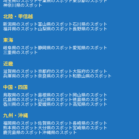
埼玉県のスポット
千葉県のスポット
東京都のスポット
神奈川県のスポット
北陸・甲信越
新潟県のスポット
富山県のスポット
石川県のスポット
福井県のスポット
山梨県のスポット
長野県のスポット
東海
岐阜県のスポット
静岡県のスポット
愛知県のスポット
三重県のスポット
近畿
滋賀県のスポット
京都府のスポット
大阪府のスポット
兵庫県のスポット
奈良県のスポット
和歌山県のスポット
中国・四国
鳥取県のスポット
島根県のスポット
岡山県のスポット
広島県のスポット
山口県のスポット
徳島県のスポット
香川県のスポット
愛媛県のスポット
高知県のスポット
九州・沖縄
福岡県のスポット
佐賀県のスポット
長崎県のスポット
熊本県のスポット
大分県のスポット
宮崎県のスポット
鹿児島県のスポット
沖縄県のスポット