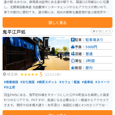
道の駅 おおたは、群馬県太田市にある道の駅です。 国道122号線沿いに位置
し、北関東自動車道 太田藪塚インターチェンジからもアクセスが良いので、
車での旅行に便利です。 道の駅には、地元の新鮮な農産物が並ぶ直売所や、
群馬名物の焼きまんじゅうやソースカツ丼などが味わえるレストランがあり
詳しく見る
ます。 特に、地元産の新鮮な野菜や果物は人気があり、季節によっては、い
ちご狩りやぶどう狩りなどの体験もできます。 また、道の駅 おおたには、情
鬼平江戸処
お気に入り
報コーナーがあり、観光パンフレットなども置いてあるので、周辺の観光ス
ポット情報収集にも役立ちます。 バイクで訪れる場合、道の駅には広い駐車
駐車：
駐車場あり
場があるので安心して駐車できます。 道の駅 おおたから少し足を延ばせば、
予算：
5000円
世界遺産に登録された富岡製糸場や、群馬県立ぐんま昆虫の森など、観光ス
ポットも点在しています。
混雑：
普通
滞在：
2時間
施設：
屋内
5
埼玉県
（口コミ1件）
#商業施設
#文化施設
#絶景スポット
#カフェ｜軽食
#食事処
#スイーツ
#お土産
羽生PA内にある、鬼平犯科帳をモチーフにした江戸の町並みを再現した風変
わりのエリアです。PAですが、高速になる必要はなく一般道からアクセスで
きます。 関所や日本橋大通り・本所深川・両国広小路と4つのエリアで分かれ
ており、外観はもとより施設内ではこれまた当時を思わせる雰囲気作りで、