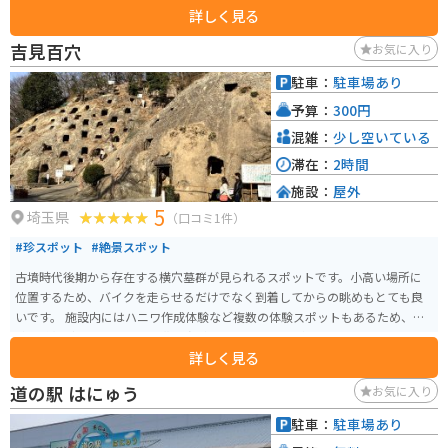
詳しく見る
散策にはとても良い場所です。近場には東松山名物のやきとり屋さんも数多
く存在しグルメも堪能できる。
吉見百穴
お気に入り
駐車：
駐車場あり
予算：
300円
混雑：
少し空いている
滞在：
2時間
施設：
屋外
5
埼玉県
（口コミ1件）
#珍スポット
#絶景スポット
古墳時代後期から存在する横穴墓群が見られるスポットです。小高い場所に
位置するため、バイクを走らせるだけでなく到着してからの眺めもとても良
いです。 施設内にはハニワ作成体験など複数の体験スポットもあるため、体
験と眺望どちらをとっても満足度が高いです。あまり混んでいないところも
詳しく見る
おすすめポイントです。
道の駅 はにゅう
お気に入り
駐車：
駐車場あり