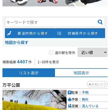
都道府県から探す
詳細条件から探す
地図から探す
道の駅を除外
4407
検索結果
件
1~30件を表示
リスト表示
地図表示
万平公園
お気に入り
駐車：
不明
予算：
無料
混雑：
混んでいる