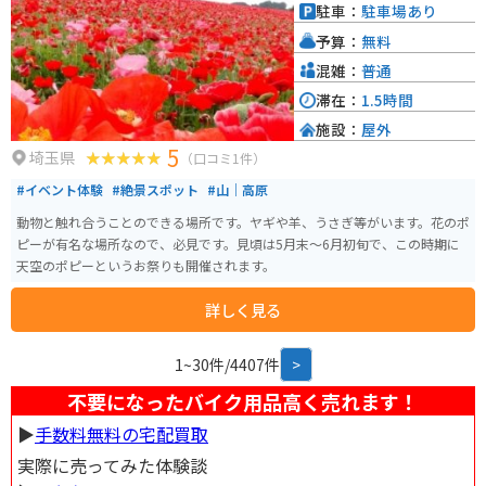
駐車：
駐車場あり
予算：
無料
混雑：
普通
滞在：
1.5時間
施設：
屋外
5
埼玉県
（口コミ1件）
#イベント体験
#絶景スポット
#山｜高原
動物と触れ合うことのできる場所です。ヤギや羊、うさぎ等がいます。花のポ
ピーが有名な場所なので、必見です。見頃は5月末〜6月初旬で、この時期に
天空のポピーというお祭りも開催されます。
詳しく見る
1~30件/4407件
>
不要になったバイク用品高く売れます！
▶︎
手数料無料の宅配買取
実際に売ってみた体験談