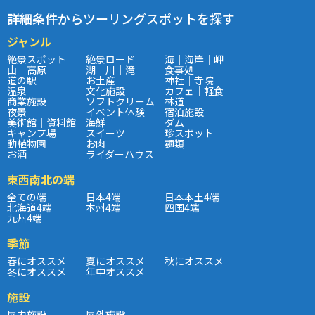
詳細条件からツーリングスポットを探す
ジャンル
絶景スポット
絶景ロード
海｜海岸｜岬
山｜高原
湖｜川｜滝
食事処
道の駅
お土産
神社｜寺院
温泉
文化施設
カフェ｜軽食
商業施設
ソフトクリーム
林道
夜景
イベント体験
宿泊施設
美術館｜資料館
海鮮
ダム
キャンプ場
スイーツ
珍スポット
動植物園
お肉
麺類
お酒
ライダーハウス
東西南北の端
全ての端
日本4端
日本本土4端
北海道4端
本州4端
四国4端
九州4端
季節
春にオススメ
夏にオススメ
秋にオススメ
冬にオススメ
年中オススメ
施設
屋内施設
屋外施設