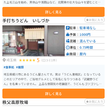
た上毛三山を始め、男体山や浅間山など、北関東の壮大な山々を望むことが
でき、絶景を堪能できます。 春は芝桜、夏はアジサイ・ひまわり、秋はマリ
詳しく見る
ーゴールド、冬はイルミネーションで丘の彩りが移り変わります。
手打ちうどん いしづか
お気に入り
駐車：
駐車場なし
予算：
1000円
混雑：
混んでいる
滞在：
0.75時間
施設：
屋内
5
埼玉県
（口コミ1件）
#食事処
#麺類
埼玉県桶川市にあるうどん屋さんです。実は「うどん激戦区」となっている
このエリアの中で、ご当地グルメとして有名になりつつある「武蔵野うど
ん」を名乗っていません。 上品な雰囲気の老舗店で、うどんもゴツゴツした
武蔵野うどんとはまた違ったモチモチ麺です。地元ではかなりの人気店とな
詳しく見る
っており、昼時は外で待たねばならないこともあります。 駐車場は裏に自動
車3台分ありますが、混雑時バイクを停めるのは避けた方がよいでしょう。
秩父高原牧場
お気に入り