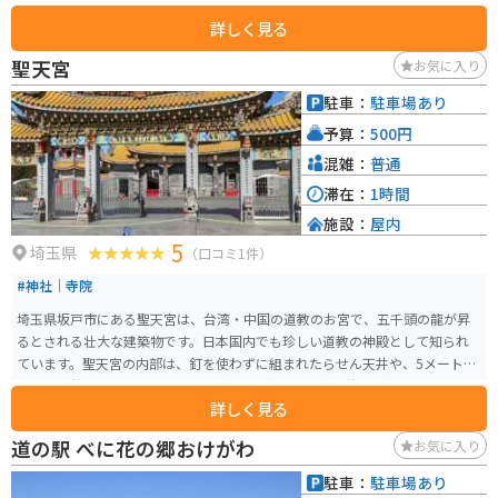
秩父の山々に囲まれたワインディングロードを走行することができます。道
詳しく見る
の駅には広い駐車場があり、休憩にも最適です。 周辺には、秩父札所三十四
ヶ所の寺院や、ハイキングコース、キャンプ場など、観光スポットも充実し
聖天宮
お気に入り
ています。また、地元産の蕎麦や猪肉を使った料理もおすすめです。
駐車：
駐車場あり
予算：
500円
混雑：
普通
滞在：
1時間
施設：
屋内
5
埼玉県
（口コミ1件）
#神社｜寺院
埼玉県坂戸市にある聖天宮は、台湾・中国の道教のお宮で、五千頭の龍が昇
るとされる壮大な建築物です。日本国内でも珍しい道教の神殿として知られ
ています。聖天宮の内部は、釘を使わずに組まれたらせん天井や、5メートル
の九龍石柱、4メートルの扉に木彫りの武神、龍の格天井など、きらびやかで
詳しく見る
緻密な造りが特徴です。 道教の最高神格である三清道祖を祀るこの神殿の美
しさと精巧な工芸を堪能することができます。また、聖天宮は文化的な交流
道の駅 べに花の郷おけがわ
お気に入り
の場としても重要で、日本と台湾の文化の融合を感じることができるスポッ
トです。映えスポットとしても有名です。
駐車：
駐車場あり