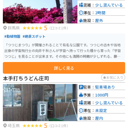
混雑：
少し混んでいる
滞在：
2時間
施設：
屋外
5
群馬県
（口コミ1件）
#動植物園
#絶景スポット
「つつじまつり」が開催されることで有名な公園です。つつじの古木や当地
出身の宇宙飛行士の向井千秋さんが宇宙へ持って行った種から育った「宇宙
つつじ」を見ることが出来ます。その他にも満開の時期が少しずれる、藤や
さつきもあるので、長い間花を楽しめます。
詳しく見る
本手打ちうどん庄司
お気に入り
駐車：
駐車場あり
予算：
1000円
混雑：
少し混んでいる
滞在：
未設定
施設：
屋内
5
埼玉県
（口コミ1件）