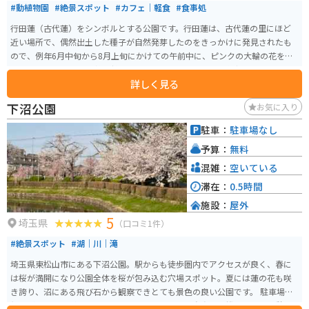
#動植物園
#絶景スポット
#カフェ｜軽食
#食事処
行田蓮（古代蓮）をシンボルとする公園です。行田蓮は、古代蓮の里にほど
近い場所で、偶然出土した種子が自然発芽したのをきっかけに発見されたも
ので、例年6月中旬から8月上旬にかけての午前中に、ピンクの大輪の花を咲
かせます。 原始的な形態を持つ1400〜3000年前のものと推定されており、行
詳しく見る
田市の天然記念物に指定されています。園内には、蓮の学習施設や、高さ50
mの展望室を備えた古代蓮会館などがあります。
下沼公園
お気に入り
駐車：
駐車場なし
予算：
無料
混雑：
空いている
滞在：
0.5時間
施設：
屋外
5
埼玉県
（口コミ1件）
#絶景スポット
#湖｜川｜滝
埼玉県東松山市にある下沼公園。駅からも徒歩圏内でアクセスが良く、春に
は桜が満開になり公園全体を桜が包み込む穴場スポット。夏には蓮の花も咲
き誇り、沼にある飛び石から観察できとても景色の良い公園です。 駐車場は
無いが、ベンチが数多く設置されておりトイレと自動販売機もあって休憩＆