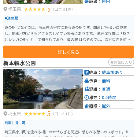
施設：
屋内
5
埼玉県
（口コミ1件）
#道の駅
道の駅 はなぞのは、埼玉県深谷市にある道の駅です。国道17号沿いに位置
し、関東地方からもアクセスしやすい場所にあります。 地元深谷市は「ねぎ
とレンガの街」として知られており、道の駅 はなぞのでは、深谷ねぎを使っ
た料理や、レンガを使った工芸品などを楽しむことができます。 特産品販売
詳しく見る
所では、新鮮な深谷ねぎはもちろん、地元産の野菜や果物が豊富に販売され
ています。また、併設のレストランでは、深谷ねぎを使用したメニューが人
栃本親水公園
お気に入り
気です。深谷ねぎをふんだんに使った「深谷ねぎラーメン」は、道の駅 はな
ぞのの看板メニューとしておすすめです。 バイクツーリングで訪れる場合、
駐車：
駐車場あり
国道17号は交通量が多いので注意が必要です。道の駅 はなぞのは駐車場も広
予算：
無料
く、休憩場所としては最適です。周辺には、深谷グリーンパークなど、自然豊
かな観光スポットもあるので、ぜひ立ち寄ってみてください。
混雑：
普通
滞在：
0.5時間
施設：
屋外
5
埼玉県
（口コミ1件）
#湖｜川｜滝
埼玉県小川町を流れる槻川のせせらぎを間近に感じれる憩いのスポット。川