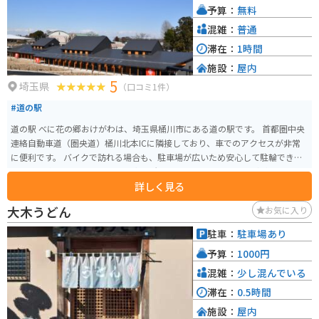
予算：
無料
混雑：
普通
滞在：
1時間
施設：
屋内
5
埼玉県
（口コミ1件）
#道の駅
道の駅 べに花の郷おけがわは、埼玉県桶川市にある道の駅です。 首都圏中央
連絡自動車道（圏央道）桶川北本ICに隣接しており、車でのアクセスが非常
に便利です。 バイクで訪れる場合も、駐車場が広いため安心して駐輪できま
す。 施設内には、地元の農産物直売所やレストラン、カフェなどがあり、地
詳しく見る
元の味覚を楽しむことができます。 桶川市はベニバナ（紅花）の生産が盛ん
な地域であり、道の駅 べに花の郷おけがわでも、ベニバナ関連の商品を多数
大木うどん
お気に入り
取り扱っています。 紅花染め体験なども開催されているので、興味のある方
はぜひ参加してみてください。 また、桶川市は、中山道の宿場町として栄え
駐車：
駐車場あり
た歴史があり、宿場町時代の面影を残す建物や史跡なども点在しています。
予算：
1000円
道の駅の周辺にも、歴史を感じられるスポットがいくつかあるので、散策し
てみるのも良いでしょう。 道の駅 べに花の郷おけがわは、地元の農産物や特
混雑：
少し混んでいる
産品を購入できるだけでなく、桶川市の歴史や文化に触れることもできる場
滞在：
0.5時間
所です。 圏央道を利用してのドライブやツーリングの休憩場所として、ぜひ
施設：
屋内
立ち寄ってみてください。 近隣には、桶川市歴史民俗資料館や、桶川スポー