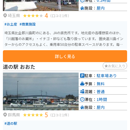
滞在：
0.2時間
施設：
屋内
4
埼玉県
（口コミ1件）
#お土産
#商業施設
埼玉県比企郡川島町のにある、JAの直売所です。地元産の各種野菜のほか、
「川越藩のお蔵米」・イチゴ・卵なども取り扱っています。 圏央道川島イン
ターからのアクセスもよく、乗用車50台分の駐車スペースがあります。毎週
水曜日が定休日ですが、臨時営業しているときもありますので、HPで確認す
詳しく見る
るとよいでしょう。
道の駅 おおた
お気に入り
駐車：
駐車場あり
予算：
無料
混雑：
普通
滞在：
1時間
施設：
屋内
5
群馬県
（口コミ1件）
#道の駅