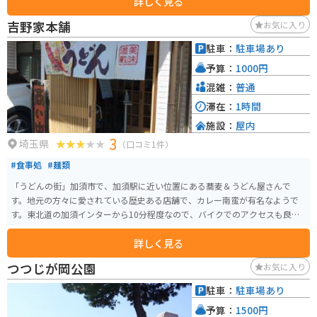
詳しく見る
屋台連では東京・埼玉中心とした土産屋や軽食屋、また、各個人店では深川
飯やうなぎ屋、蕎麦・たい焼き・くず餅・軍鶏鍋など、ご当地メニューが目
吉野家本舗
お気に入り
白押しです。
駐車：
駐車場あり
予算：
1000円
混雑：
普通
滞在：
1時間
施設：
屋内
3
埼玉県
（口コミ1件）
#食事処
#麺類
「うどんの街」加須市で、加須駅に近い位置にある蕎麦＆うどん屋さんで
す。地元の方々に愛されている歴史ある店舗で、カレー南蛮が有名なようで
す。東北道の加須インターから10分程度なので、バイクでのアクセスも良
好。
詳しく見る
つつじが岡公園
お気に入り
駐車：
駐車場あり
予算：
1500円