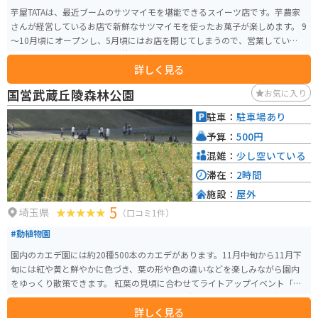
芋屋TATAは、最近ブームのサツマイモを堪能できるスイーツ店です。芋農家
さんが経営しているお店で新鮮なサツマイモを使ったお菓子が楽しめます。 9
～10月頃にオープンし、5月頃にはお店を閉じてしまうので、営業しているか
確認が必要です。昨年には農林水産大臣賞を受賞しているお店です。
詳しく見る
国営武蔵丘陵森林公園
お気に入り
駐車：
駐車場あり
予算：
500円
混雑：
少し空いている
滞在：
2時間
施設：
屋外
5
埼玉県
（口コミ1件）
#動植物園
園内のカエデ園には約20種500本のカエデがあります。11月中旬から11月下
旬には紅や黄と鮮やかに色づき、葉の形や色の違いなどを楽しみながら園内
をゆっくり散策できます。 紅葉の見頃に合わせてライトアップイベント「紅
葉見(もみじみ)ナイト」が開催され、期間中は夜間オープンします。夜の公園
詳しく見る
は昼間とはまた違った幻想的な雰囲気で、深まる里山の秋を楽しむことがで