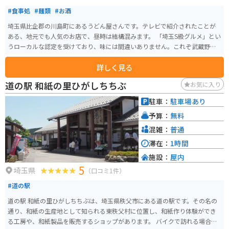
#食事処
#麺類
#お酒
埼玉県比企郡の川島町にあるうどん屋さんです。テレビで紹介されたことが
ある、地元でも人気のお店で、昼時は結構混みます。 「埼玉S級グルメ」とい
うローカルな認定を受けており、味には間違いありません。これぞ武蔵野う
どん！というワシワシ系のうどんで、「すったてうどん」「肉うどん」など
詳しく見る
バリエーションも豊富です。
道の駅 和紙の里ひがしちちぶ
お気に入り
駐車：
駐車場あり
予算：
無料
混雑：
普通
滞在：
1時間
施設：
屋内
5
埼玉県
（口コミ1件）
#道の駅
道の駅 和紙の里ひがしちちぶは、埼玉県秩父市にある道の駅です。その名の
通り、和紙の生産地として知られる東秩父村に位置し、和紙作り体験ができ
る工房や、和紙製品を販売するショップがあります。 バイクで訪れる場合、