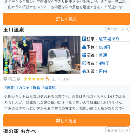
まで降りると飛び石や歩道などが少し散策するのも楽しい。また春には上流
に向かうと桜並木もありとても綺麗な桜の景色を堪能できること間違いな
し。 休憩所、トイレ、駐車場、自動販売機なども整備されていて休憩するに
詳しく見る
はとても良い場所で、近場には有名なうどんやさんやカレー屋さんなど飲食
店もある。
玉川温泉
お気に入り
駐車：
駐車場あり
予算：
980円
混雑：
普通
滞在：
4時間
施設：
屋内
5
埼玉県
（口コミ1件）
#温泉
#カフェ｜軽食
#食事処
外観からレトロな雰囲気のある温泉です。温泉はそれほど大きいわけではあ
りませんが、駐車場は温泉の敷地に比べると広いので駐車には困りません。
平日の昼間でも若い方からお年寄りの方まで、幅広い層に人気があります。
食事は、がっつり系の定食がメインです。メロンソーダが玉川温泉のレトロ
詳しく見る
な雰囲気にぴったりです。
道の駅 おかべ
お気に入り