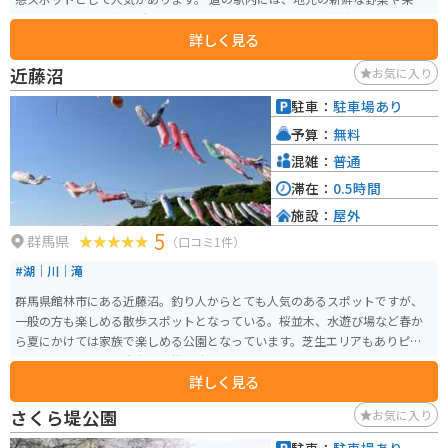
を販売する農産物直売所や、小川町の特産品である「小川和紙」を使った工
詳しく見る
芸品などを販売するショップがあります。 また、地元の食材を使った料理を
提供するレストランもあり、ランチや休憩に利用できます。バイク駐車場も
近藤沼
お気に入り
広く、休憩しやすい環境が整っています。 小川町は、歴史的な街並みが残る
「小川町の歴史的風致維持向上地区」や、国の名勝に指定されている「小川
駐車：
駐車場あり
渓谷」など、見どころも多いエリアです。道の駅 おがわまちを拠点に、周辺
予算：
無料
の観光を楽しむのもおすすめです。
混雑：
普通
滞在：
0.5時間
施設：
屋外
5
群馬県
（口コミ1件）
#湖｜川｜滝
群馬県館林市にある近藤沼。釣り人からとても人気のあるスポットですが、
一般の方も楽しめる散歩スポットとなっている。桜並木、水遊び場など春か
ら夏にかけては家族で楽しめる公園となっています。芝生エリアもありピク
ニックもいいかも。自動販売機、駐車場、トイレがあり設備に問題はありま
詳しく見る
せんが、ベンチが少ないのが難点です。
さくら堤公園
お気に入り