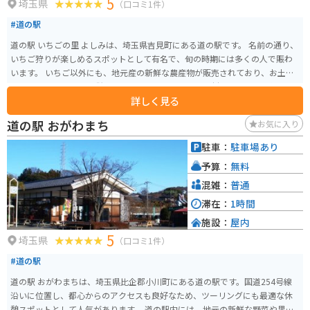
5
埼玉県
（口コミ1件）
#道の駅
道の駅 いちごの里 よしみは、埼玉県吉見町にある道の駅です。 名前の通り、
いちご狩りが楽しめるスポットとして有名で、旬の時期には多くの人で賑わ
います。 いちご以外にも、地元産の新鮮な農産物が販売されており、お土産
にも最適です。 また、併設のレストランでは、地元食材をふんだんに使った
詳しく見る
料理を楽しむことができます。 特に、いちごを使ったスイーツは絶品なの
で、ぜひ味わってみてください。 バイクで訪れる場合、駐車場も広々として
道の駅 おがわまち
お気に入り
いるので安心です。 周辺には、緑豊かな田園風景が広がっており、ツーリン
グの休憩スポットとしても最適です。 道の駅 いちごの里 よしみから少し足を
駐車：
駐車場あり
延ばせば、吉見百穴などの歴史的な観光スポットもあります。
予算：
無料
混雑：
普通
滞在：
1時間
施設：
屋内
5
埼玉県
（口コミ1件）
#道の駅
道の駅 おがわまちは、埼玉県比企郡小川町にある道の駅です。国道254号線
沿いに位置し、都心からのアクセスも良好なため、ツーリングにも最適な休
憩スポットとして人気があります。 道の駅内には、地元の新鮮な野菜や果物