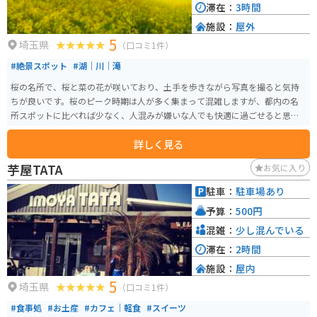
滞在：
3時間
施設：
屋外
5
埼玉県
（口コミ1件）
#絶景スポット
#湖｜川｜滝
桜の名所で、桜と菜の花が咲いており、土手を歩きながら写真を撮ると気持
ちが良いです。桜のピーク時期は人が多く集まって混雑しますが、都内の名
所スポットに比べれば少なく、人混みが嫌いな人でも快適に過ごせると思い
ます。関東近郊でお花見をしにいくならオススメです！
詳しく見る
芋屋TATA
お気に入り
駐車：
駐車場あり
予算：
500円
混雑：
少し混んでいる
滞在：
2時間
施設：
屋内
5
埼玉県
（口コミ1件）
#食事処
#お土産
#カフェ｜軽食
#スイーツ