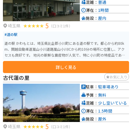
すめです。
混雑：
普通
滞在：
1時間
施設：
屋内
5
埼玉県
（口コミ1件）
#道の駅
道の駅 かわもとは、埼玉県比企郡小川町にある道の駅です。都心から約80k
m、関越自動車道嵐山小川道路嵐山小川ICから約10分の場所に位置し、アク
セスも良好です。 地元の新鮮な農産物が人気で、特に小川町の特産品である
「小川きゅうり」や「細田ねぎ」は、新鮮なものが並びます。また、地元産
詳しく見る
の食材を使った料理が楽しめるレストランもあり、ライダーにも嬉しい休憩
スポットです。 周辺には、国指定史跡の古墳「稲荷山古墳」や、関東屈指の
古代蓮の里
お気に入り
規模を誇るカタクリの群生地「カタクリとオオムラサキの林」など、歴史や
自然に触れることができる観光スポットも点在しています。道の駅 かわもと
駐車：
駐車場あり
を拠点に、比企郡小川町の魅力を満喫してみてはいかがでしょうか。
予算：
無料
混雑：
少し空いている
滞在：
1.5時間
施設：
屋外
5
埼玉県
（口コミ1件）