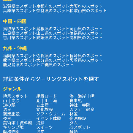
滋賀県のスポット
京都府のスポット
大阪府のスポット
兵庫県のスポット
奈良県のスポット
和歌山県のスポット
中国・四国
鳥取県のスポット
島根県のスポット
岡山県のスポット
広島県のスポット
山口県のスポット
徳島県のスポット
香川県のスポット
愛媛県のスポット
高知県のスポット
九州・沖縄
福岡県のスポット
佐賀県のスポット
長崎県のスポット
熊本県のスポット
大分県のスポット
宮崎県のスポット
鹿児島県のスポット
沖縄県のスポット
詳細条件からツーリングスポットを探す
ジャンル
絶景スポット
絶景ロード
海｜海岸｜岬
山｜高原
湖｜川｜滝
食事処
道の駅
お土産
神社｜寺院
温泉
文化施設
カフェ｜軽食
商業施設
ソフトクリーム
林道
夜景
イベント体験
宿泊施設
美術館｜資料館
海鮮
ダム
キャンプ場
スイーツ
珍スポット
動植物園
お肉
麺類