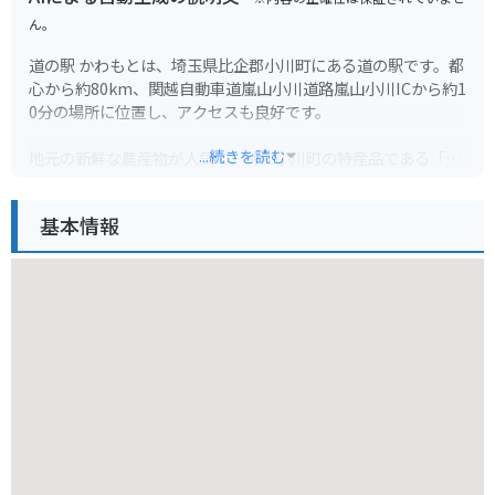
ん。
道の駅 かわもとは、埼玉県比企郡小川町にある道の駅です。都
心から約80km、関越自動車道嵐山小川道路嵐山小川ICから約1
0分の場所に位置し、アクセスも良好です。
...続きを読む
地元の新鮮な農産物が人気で、特に小川町の特産品である「小
川きゅうり」や「細田ねぎ」は、新鮮なものが並びます。ま
た、地元産の食材を使った料理が楽しめるレストランもあり、
基本情報
ライダーにも嬉しい休憩スポットです。
周辺には、国指定史跡の古墳「稲荷山古墳」や、関東屈指の規
模を誇るカタクリの群生地「カタクリとオオムラサキの林」な
ど、歴史や自然に触れることができる観光スポットも点在して
います。道の駅 かわもとを拠点に、比企郡小川町の魅力を満喫
してみてはいかがでしょうか。