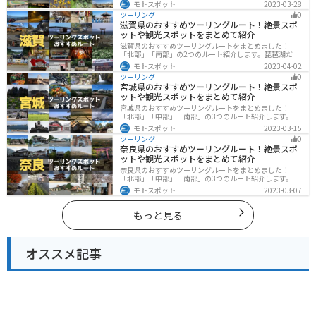
ます。西に行けば奥多摩の自然、東に行けば都心スポッ
モトスポット
2023-03-28
トと、自然も街も楽しめるスポットが多数あります。バ
ツーリング
0
イクで東京都にツーリングに行く際は参考にしてくださ
滋賀県のおすすめツーリングルート！絶景スポ
い。
ットや観光スポットをまとめて紹介
滋賀県のおすすめツーリングルートをまとめました！
「北部」「南部」の2つのルート紹介します。琵琶湖だけ
でなく、比叡山ドライブウェイなどの山を楽しめるスポ
モトスポット
2023-04-02
ットも多数あります。バイクで滋賀県にツーリングに行
ツーリング
0
く際は参考にしてください。
宮城県のおすすめツーリングルート！絶景スポ
ットや観光スポットをまとめて紹介
宮城県のおすすめツーリングルートをまとめました！
「北部」「中部」「南部」の3つのルート紹介します。キ
ツネ村や広大な山や滝、湖などを歴史や自然を満喫する
モトスポット
2023-03-15
ツーリングができます。バイクで宮城県にツーリングに
ツーリング
0
行く際は参考にしてください。
奈良県のおすすめツーリングルート！絶景スポ
ットや観光スポットをまとめて紹介
奈良県のおすすめツーリングルートをまとめました！
「北部」「中部」「南部」の3つのルート紹介します。歴
史のある神社寺院が多数あり、自然豊かや山々、グルメ
モトスポット
2023-03-07
を満喫するツーリングができます。バイクで奈良県にツ
ーリングに行く際は参考にしてください。
もっと見る
オススメ記事