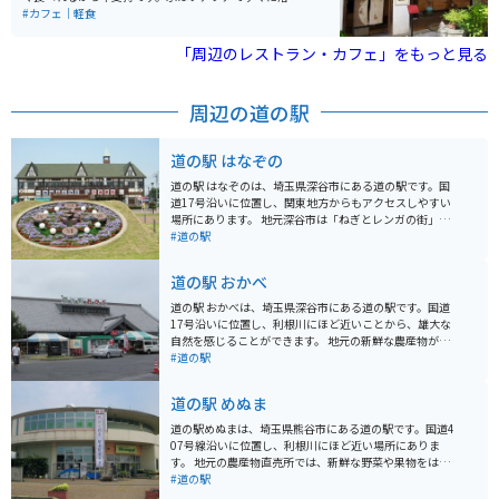
てなくなってしまいます。何べんでも食べれるので長瀞
#カフェ｜軽食
に行った時の定番ルートになっています。
「周辺のレストラン・カフェ」をもっと見る
周辺の道の駅
道の駅 はなぞの
道の駅 はなぞのは、埼玉県深谷市にある道の駅です。国
道17号沿いに位置し、関東地方からもアクセスしやすい
場所にあります。 地元深谷市は「ねぎとレンガの街」と
して知られており、道の駅 はなぞのでは、深谷ねぎを使
#道の駅
った料理や、レンガを使った工芸品などを楽しむことが
できます。 特産品販売所では、新鮮な深谷ねぎはもちろ
道の駅 おかべ
ん、地元産の野菜や果物が豊富に販売されています。ま
た、併設のレストランでは、深谷ねぎを使用したメニュ
道の駅 おかべは、埼玉県深谷市にある道の駅です。国道
ーが人気です。深谷ねぎをふんだんに使った「深谷ねぎ
17号沿いに位置し、利根川にほど近いことから、雄大な
ラーメン」は、道の駅 はなぞのの看板メニューとしてお
自然を感じることができます。 地元の新鮮な農産物が人
すすめです。 バイクツーリングで訪れる場合、国道17号
気で、特に深谷ねぎは甘くて太く、お土産に最適です。
#道の駅
は交通量が多いので注意が必要です。道の駅 はなぞのは
また、併設の食堂では、深谷ねぎを使った料理や、地元
駐車場も広く、休憩場所としては最適です。周辺には、
産の豚肉を使った料理など、地元グルメを堪能できま
道の駅 めぬま
深谷グリーンパークなど、自然豊かな観光スポットもあ
す。 バイクで訪れる際には、広い駐車場があるので安心
るので、ぜひ立ち寄ってみてください。
です。利根川沿いは、信号が少なく、景色も開けている
道の駅めぬまは、埼玉県熊谷市にある道の駅です。国道4
ので、ツーリングにもおすすめです。道の駅周辺には、
07号線沿いに位置し、利根川にほど近い場所にありま
古墳などの史跡も多く、歴史散策も楽しめます。
す。 地元の農産物直売所では、新鮮な野菜や果物をはじ
め、地元産の米や味噌、醤油などが販売されています。
#道の駅
特に、熊谷市は「うどんの街」としても知られており、