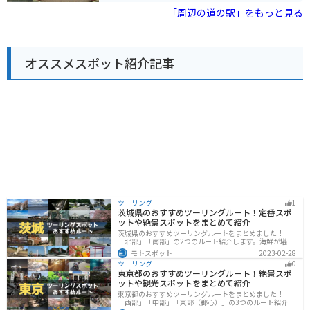
道の駅めぬまでは地元産の小麦を使用したうどんや、う
「周辺の道の駅」をもっと見る
どんに関連するお土産も充実しています。 また、併設さ
れている「めぬま物産会館」では、地元の工芸品や特産
品を購入することができます。利根川の雄大な景色を眺
めながら休憩できるスペースもあり、ドライブの休憩ス
オススメスポット紹介記事
ポットとしても最適です。 バイクで訪れる場合、道の駅
めぬまには広い駐車場が完備されているため安心です。
周辺には、利根川沿いを走る快適な道路も多く、ツーリ
ングの目的地としてもおすすめです。
ツーリング
1
茨城県のおすすめツーリングルート！定番スポ
ットや絶景スポットをまとめて紹介
茨城県のおすすめツーリングルートをまとめました！
「北部」「南部」の2つのルート紹介します。海鮮が堪能
できる港や梅の景勝地、自然豊かな山々があるのでツー
モトスポット
2023-02-28
リングにもってこいです。バイクで茨城県にツーリング
ツーリング
0
に行く際は参考にしてください。
東京都のおすすめツーリングルート！絶景スポ
ットや観光スポットをまとめて紹介
東京都のおすすめツーリングルートをまとめました！
「西部」「中部」「東部（都心）」の3つのルート紹介し