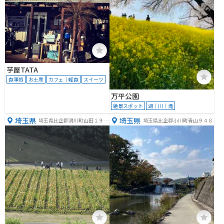
芋屋TATA
食事処
お土産
カフェ｜軽食
スイーツ
万平公園
絶景スポット
湖｜川｜滝
埼玉県
埼玉県
埼玉県比企郡滑川町山田１９２
埼玉県比企郡小川町青山９４８
０