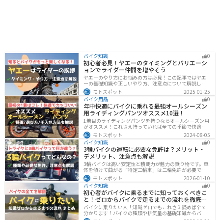
バイク知識
0
初心者必見！ヤエーのタイミングとバリエーシ
ョンでライダー仲間を増やそう
ヤエーのやり方にお悩みの方は必見！この記事ではヤエ
ーの基礎知識や正しいやり方、注意点について解説しま
す。実はヤエーには、ツーリング中の連帯感を高める効
モトスポット
2025-01-25
果があります。この記事を読めば、ヤエーの楽しみ方と
バイク用品
0
安全に行うポイントがわかるでしょう。
年中快適にバイクに乗れる最強オールシーズン
用ライディングパンツオススメ10選！
1着目のライディングパンツを持つならオールシーズン用
がオススメ！これさえ持っていれば全ての季節で快適に
ツーリングできます。快適性だけでなく、機能性やデザ
モトスポット
2024-08-05
インに優れたものも多くあるので、安全にカッコよくバ
バイク知識
0
イクに乗りたい人は是非持っておきましょう。
3輪バイクの運転に必要な免許は？メリット・
デメリット、注意点も解説
3輪バイクは高い安定性と積載力が魅力の乗り物です。車
体を傾けて曲がる「特定二輪車」は二輪免許が必要です
が、自立する「トライク」は普通自動車免許で運転で
モトスポット
2026-01-10
き、ヘルメット着用も任意です。維持費はバイク並みです
バイク知識
0
が、運転特性や駐車ルールは車種により異なるため、事
初心者がバイクに乗るまでに知っておくべきこ
前の確認が大切です。
と！ゼロからバイクで走るまでの流れを徹底解
説
バイクに乗りたい人！知識ゼロでもこれさえ読めば全て
分かります！バイクの種類や排気量の基礎知識からバイ
クの選び方、免許の取り方、購入、納車、その後のバイ