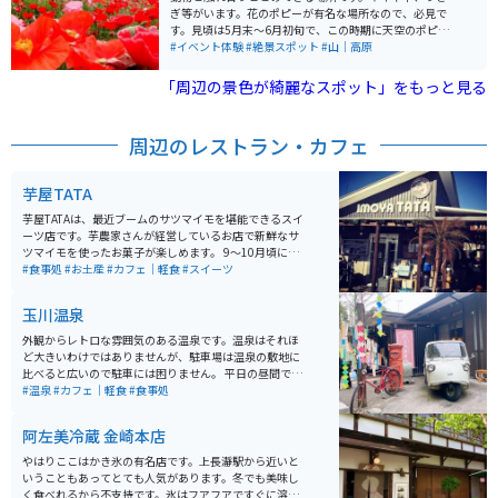
ぎ等がいます。花のポピーが有名な場所なので、必見で
す。見頃は5月末〜6月初旬で、この時期に天空のポピー
というお祭りも開催されます。
#イベント体験
#絶景スポット
#山｜高原
「周辺の景色が綺麗なスポット」をもっと見る
周辺のレストラン・カフェ
芋屋TATA
芋屋TATAは、最近ブームのサツマイモを堪能できるスイ
ーツ店です。芋農家さんが経営しているお店で新鮮なサ
ツマイモを使ったお菓子が楽しめます。 9～10月頃にオ
ープンし、5月頃にはお店を閉じてしまうので、営業し
#食事処
#お土産
#カフェ｜軽食
#スイーツ
ているか確認が必要です。昨年には農林水産大臣賞を受
賞しているお店です。
玉川温泉
外観からレトロな雰囲気のある温泉です。温泉はそれほ
ど大きいわけではありませんが、駐車場は温泉の敷地に
比べると広いので駐車には困りません。 平日の昼間でも
若い方からお年寄りの方まで、幅広い層に人気がありま
#温泉
#カフェ｜軽食
#食事処
す。食事は、がっつり系の定食がメインです。メロンソ
ーダが玉川温泉のレトロな雰囲気にぴったりです。
阿左美冷蔵 金崎本店
やはりここはかき氷の有名店です。上長瀞駅から近いと
いうこともあってとても人気があります。冬でも美味し
く食べれるから不支持です。氷はフアフアですぐに溶け