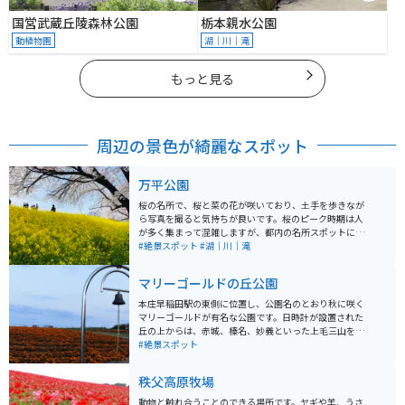
国営武蔵丘陵森林公園
栃本親水公園
動植物園
湖｜川｜滝
もっと見る
周辺の景色が綺麗なスポット
万平公園
桜の名所で、桜と菜の花が咲いており、土手を歩きなが
ら写真を撮ると気持ちが良いです。桜のピーク時期は人
が多く集まって混雑しますが、都内の名所スポットに比
べれば少なく、人混みが嫌いな人でも快適に過ごせると
#絶景スポット
#湖｜川｜滝
思います。関東近郊でお花見をしにいくならオススメで
す！
マリーゴールドの丘公園
本庄早稲田駅の東側に位置し、公園名のとおり秋に咲く
マリーゴールドが有名な公園です。日時計が設置された
丘の上からは、赤城、榛名、妙義といった上毛三山を始
め、男体山や浅間山など、北関東の壮大な山々を望むこ
#絶景スポット
とができ、絶景を堪能できます。 春は芝桜、夏はアジサ
イ・ひまわり、秋はマリーゴールド、冬はイルミネーシ
秩父高原牧場
ョンで丘の彩りが移り変わります。
動物と触れ合うことのできる場所です。ヤギや羊、うさ