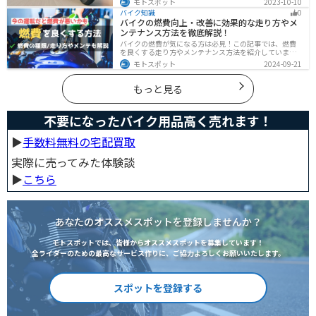
モトスポット
2023-10-10
クライフまで全てサポートします！
バイク知識
0
バイクの燃費向上・改善に効果的な走り方やメ
ンテナンス方法を徹底解説！
バイクの燃費が気になる方は必見！この記事では、燃費
を良くする走り方やメンテナンス方法を紹介していま
す。実は、車体そのものや荷物を軽くすることで、燃費
モトスポット
2024-09-21
の向上が可能です。この記事を読めば、燃費を改善する
具体的な方法がわかります。
もっと見る
不要になったバイク用品高く売れます！
▶︎
手数料無料の宅配買取
実際に売ってみた体験談
▶︎
こちら
あなたのオススメスポットを登録しませんか？
モトスポットでは、皆様からオススメスポットを募集しています！
全ライダーのための最高なサービス作りに、ご協力よろしくお願いいたします。
スポットを登録する