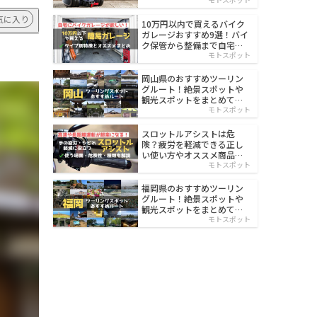
イルド
気に入り
10万円以内で買えるバイク
ガレージおすすめ9選！バイ
ク保管から整備まで自宅で
楽々
モトスポット
岡山県のおすすめツーリン
グルート！絶景スポットや
観光スポットをまとめて紹
介
モトスポット
スロットルアシストは危
険？疲労を軽減できる正し
い使い方やオススメ商品を
紹介
モトスポット
福岡県のおすすめツーリン
グルート！絶景スポットや
観光スポットをまとめて紹
介
モトスポット