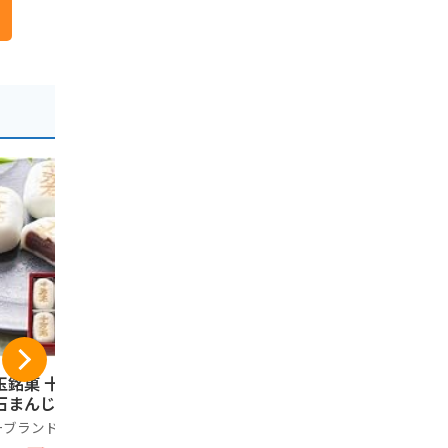
玉銘菓 十万石 十
くらづくり本舗 芋菓
片岡食品 元
石まんじゅう (10)
子 スィートポテト 1
ぎみそ煎餅」
2個入【べにあかく
さいたま推
ーブランド品
ん】 川越名物 のし
金賞受賞 
川越菓匠くらづくり本
ノーブランド