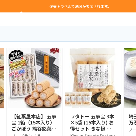
楽天トラベルで地図が表示されます。
【紅葉屋本店】 五家
ワタトー 五家宝 3本
埼
宝 1箱（15本入り）
×5袋 (15本入り) お
万
ごかぼう 熊谷銘菓
得セット きな粉 た
ノ
埼玉銘菓 埼玉3大銘
っぷり きな粉菓子
ノーブランド品
Kinako Sweets Factory