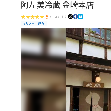
阿左美冷蔵 金崎本店
5
（口コミ1件）
#カフェ｜軽食