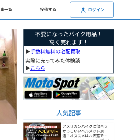
記事一覧
投稿する
ログイン
不要になったバイク用品！
高く売れます！
▶︎
手数料無料の宅配買取
実際に売ってみた体験談
▶︎
こちら
人気記事
アメリカンバイクに似合う
かっこいいヘルメット20
選！オススメはお洒落でワ
モトスポット