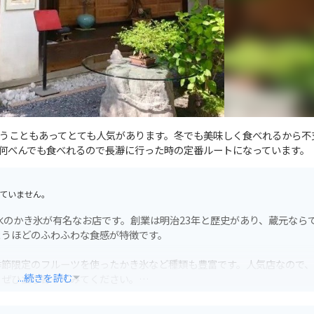
うこともあってとても人気があります。冬でも美味しく食べれるから不
何べんでも食べれるので長瀞に行った時の定番ルートになっています。
ていません。
氷のかき氷が有名なお店です。創業は明治23年と歴史があり、蔵元なら
まうほどのふわふわな食感が特徴です。
季節限定のフルーツを使ったかき氷など種類も豊富です。人気店なので
...続きを読む
、ぜひ立ち寄ってみてください。
で安心です。秩父は山道が多いですが、道も整備されているのでツーリ