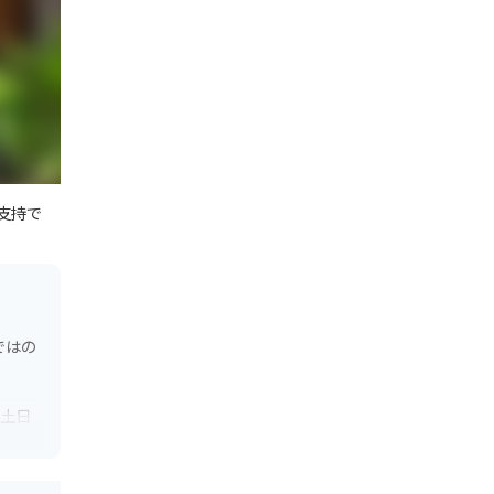
支持で
ではの
、土日
ングに