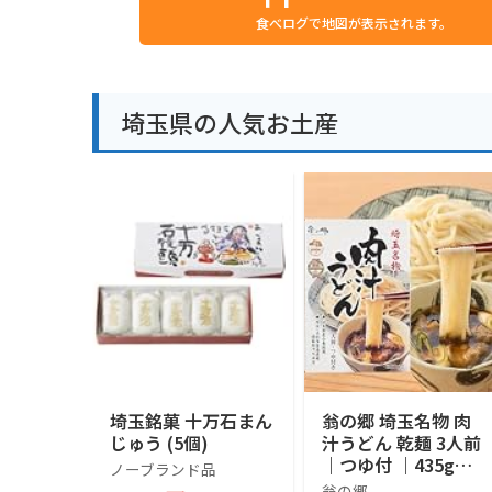
食べログで地図が表示されます。
埼玉県の人気お土産
埼玉銘菓 十万石まん
翁の郷 埼玉名物 肉
じゅう (5個)
汁うどん 乾麺 3人前
｜つゆ付 ｜435g｜
ノーブランド品
埼玉県産小麦 使用
翁の郷