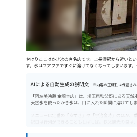
やはりここはかき氷の有名店です。上長瀞駅から近いとい
す。氷はフアフアですぐに溶けてなくなってしまいます。
AIによる自動生成の説明文
※内容の正確性は保証され
「阿左美冷蔵 金崎本店」は、埼玉県秩父郡にある天然
天然氷を使ったかき氷は、口に入れた瞬間に溶けてし
メニューは定番の「あずき」や「宇治金時」のほか、
祝日は行列ができることもしばしば。秩父観光の際は
バイクで行く場合は、お店の前に広い駐車場があるの