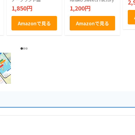
2,
菓 お菓子 秘密のケ
【テレビで紹介】ハ
1,850円
1,200円
ンミンSHOW ギフト
ラール 老舗 無添加
個包装
(5袋セット, 五家宝)
Amazonで見る
Amazonで見る