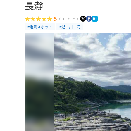
長瀞
5
（口コミ1件）
#絶景スポット
#湖｜川｜滝