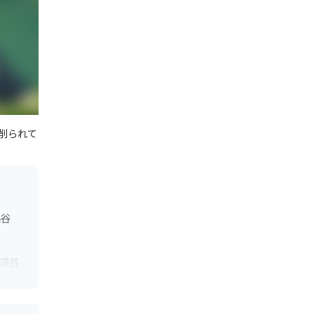
削られて
渓谷
渓谷
到着す