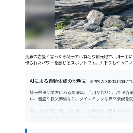
長瀞の岩畳と言ったら埼玉では有名な観光地で、川一面に
作られたパワーを感じるスポットです。川下りもやってい
AIによる自動生成の説明文
※内容の正確性は保証され
埼玉県秩父地方にある長瀞は、荒川が作り出した渓谷
は、岩畳や秩父赤壁など、ダイナミックな自然景観を
春には桜並木、秋には紅葉と、四季折々の景色も魅力
を下るライン下りやラフティングなどのアクティビテ
バイクで訪れる場合、国道140号線沿いに多くの駐車