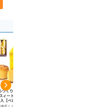
らづくり本舗 芋菓
ワタトー きなこ玉 1
片岡食品 元
 スィートポテト 1
8個入り×3袋 お得セ
ぎみそ煎餅」
個入【べにあかく
ット きな粉 たっぷ
さいたま推
】 川越名物 のし
り 和菓子 老舗 あん
金賞受賞 
越菓匠くらづくり本
Kinako Sweets Factory
ノーブランド