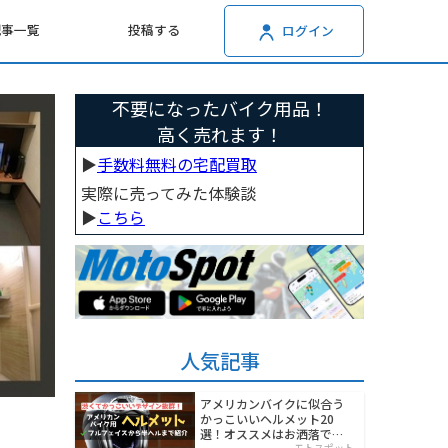
記事一覧
投稿する
ログイン
不要になったバイク用品！
高く売れます！
▶︎
手数料無料の宅配買取
実際に売ってみた体験談
▶︎
こちら
人気記事
アメリカンバイクに似合う
かっこいいヘルメット20
選！オススメはお洒落でワ
モトスポット