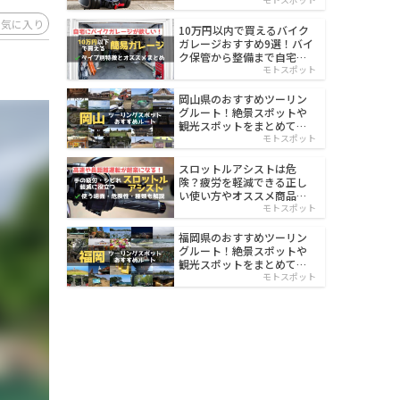
イルド
お気に入り
10万円以内で買えるバイク
ガレージおすすめ9選！バイ
ク保管から整備まで自宅で
楽々
モトスポット
岡山県のおすすめツーリン
グルート！絶景スポットや
観光スポットをまとめて紹
介
モトスポット
スロットルアシストは危
険？疲労を軽減できる正し
い使い方やオススメ商品を
紹介
モトスポット
福岡県のおすすめツーリン
グルート！絶景スポットや
観光スポットをまとめて紹
介
モトスポット