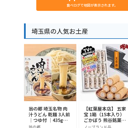
食べログで地図が表示されます。
埼玉県の人気お土産
翁の郷 埼玉名物 肉
【紅葉屋本店】 五家
汁うどん 乾麺 3人前
宝 1箱（15本入り）
｜つゆ付 ｜435g｜
ごかぼう 熊谷銘菓
埼玉県産小麦 使用
埼玉銘菓 埼玉3大銘
翁の郷
ノーブランド品