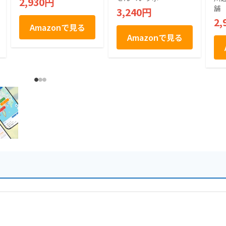
2,930円
統 専門店 国産 うる
対
舗
3,240円
ち米 長期保存 軽量
2,
せんべいラボ 製造
Amazonで見る
埼玉 草加
Amazonで見る