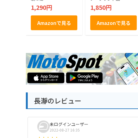
菓 お菓子 秘密のケ
1,290円
1,850円
ンミンSHOW ギフト
個包装
Amazonで見る
Amazonで見る
長瀞のレビュー
未ログインユーザー
2022-08-27 16:35