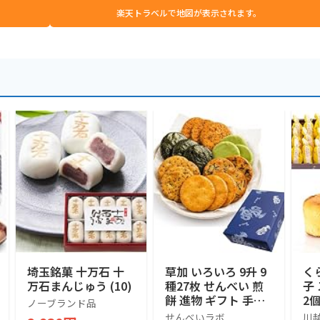
楽天トラベルで地図が表示されます。
埼玉銘菓 十万石 十
草加 いろいろ 9升 9
く
万石まんじゅう (10)
種27枚 せんべい 煎
子
餅 進物 ギフト 手土
2
ノーブランド品
産 包装 1箱 多種 伝
ん
せんべいラボ
川