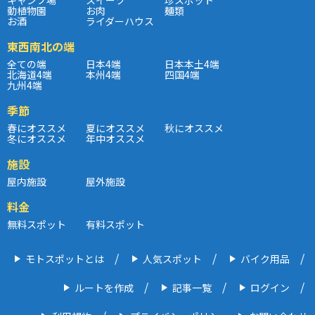
動植物園
お肉
麺類
お酒
ライダーハウス
東西南北の端
全ての端
日本4端
日本本土4端
北海道4端
本州4端
四国4端
九州4端
季節
春にオススメ
夏にオススメ
秋にオススメ
冬にオススメ
年中オススメ
施設
屋内施設
屋外施設
料金
無料スポット
有料スポット
モトスポットとは
人気スポット
バイク用品
ルートを作成
記事一覧
ログイン