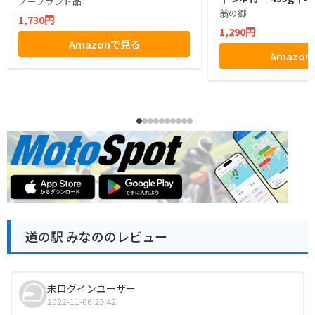
ノーブランド品
翁の郷
1,730円
1,290円
Amazonで見る
Amazo
道の駅 みなののレビュー
未ログインユーザー
2022-11-06 23:42