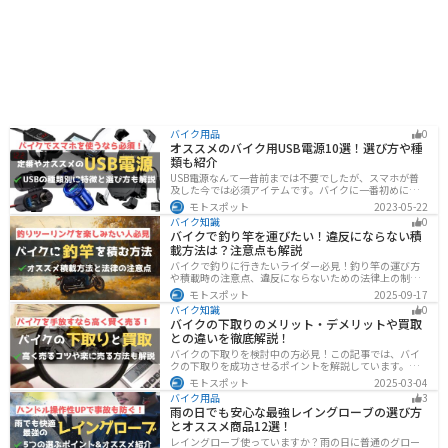
バイク用品
0
オススメのバイク用USB電源10選！選び方や種
類も紹介
USB電源なんて一昔前までは不要でしたが、スマホが普
及した今では必須アイテムです。バイクに一番初めにつ
けたいグッズです。この記事では、そんなバイク用USB電
モトスポット
2023-05-22
源の種類や選び方、オススメ商品を厳選して紹介します
バイク知識
0
ので、ぜひ参考にしてください。
バイクで釣り竿を運びたい！違反にならない積
載方法は？注意点も解説
バイクで釣りに行きたいライダー必見！釣り竿の運び方
や積載時の注意点、違反にならないための法律上の制限
を解説。風の影響やバランス、安全面のポイントを押さ
モトスポット
2025-09-17
えつつ、おすすめのロッドケース・ロッドホルダー・コ
バイク知識
0
ンパクトロッドも紹介。ツーリング途中に気軽に釣りを
バイクの下取りのメリット・デメリットや買取
楽しみたい方にも最適な情報が満載
との違いを徹底解説！
バイクの下取りを検討中の方必見！この記事では、バイ
クの下取りを成功させるポイントを解説しています。実
は、下取りは現金化の手間を省き、乗り換え当日までバ
モトスポット
2025-03-04
イクに乗れる一方で、査定額が低くなる場合も多いため
バイク用品
3
注意が必要です。この記事を読めば、よい条件で下取り
雨の日でも安心な最強レイングローブの選び方
を進めるコツがわかります。
とオススメ商品12選！
レイングローブ使っていますか？雨の日に普通のグロー