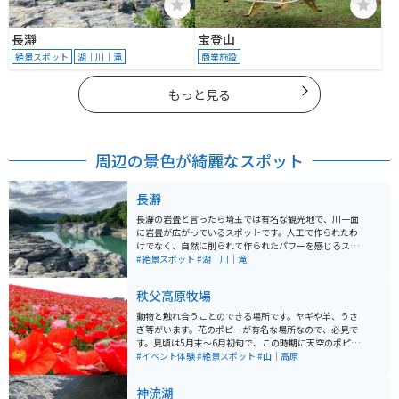
長瀞
宝登山
絶景スポット
湖｜川｜滝
商業施設
もっと見る
周辺の景色が綺麗なスポット
長瀞
長瀞の岩畳と言ったら埼玉では有名な観光地で、川一面
に岩畳が広がっているスポットです。人工で作られたわ
けでなく、自然に削られて作られたパワーを感じるスポ
ットです。川下りもやっているので、時間のあるとは船
#絶景スポット
#湖｜川｜滝
に揺られ大自然を堪能することができます。
秩父高原牧場
動物と触れ合うことのできる場所です。ヤギや羊、うさ
ぎ等がいます。花のポピーが有名な場所なので、必見で
す。見頃は5月末〜6月初旬で、この時期に天空のポピー
というお祭りも開催されます。
#イベント体験
#絶景スポット
#山｜高原
神流湖