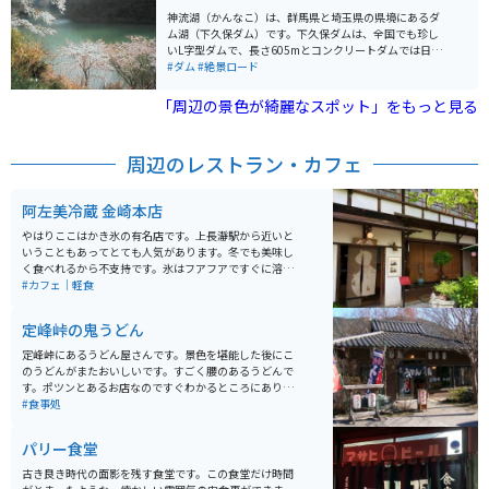
神流湖（かんなこ）は、群馬県と埼玉県の県境にあるダ
ム湖（下久保ダム）です。下久保ダムは、全国でも珍し
いL字型ダムで、長さ605mとコンクリートダムでは日本
一です。 周辺道路は、交通量が少なく走りやすいワイン
#ダム
#絶景ロード
ディングが楽しめます。少し暗めの森林と渓谷の道。途
中道の駅や、南下すれば秩父にも出られ、温泉地もあり
「周辺の景色が綺麗なスポット」をもっと見る
リフレッシュできます。
周辺のレストラン・カフェ
阿左美冷蔵 金崎本店
やはりここはかき氷の有名店です。上長瀞駅から近いと
いうこともあってとても人気があります。冬でも美味し
く食べれるから不支持です。氷はフアフアですぐに溶け
てなくなってしまいます。何べんでも食べれるので長瀞
#カフェ｜軽食
に行った時の定番ルートになっています。
定峰峠の鬼うどん
定峰峠にあるうどん屋さんです。景色を堪能した後にこ
のうどんがまたおいしいです。すごく腰のあるうどんで
す。ポツンとあるお店なのですぐわかるところにありま
す。車の人からバイクの人までたくさんの人で混んでい
#食事処
ます。この辺の名物、味噌おでんも美味しいですよ。
パリー食堂
古き良き時代の面影を残す食堂です。この食堂だけ時間