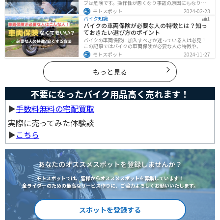
ブは危険です。操作性が悪くなり事故の原因にもなりま
す。安全と快適に運転するためにもしっかりとしたレイ
モトスポット
2024-02-23
ングローブを準備しておきましょう。この記事ではレイ
バイク知識
1
ングローブの選び方とオススメを紹介します。
バイクの車両保険が必要な人の特徴とは？知っ
ておきたい選び方のポイント
バイクの車両保険に加入すべきか迷っている人は必見！
この記事ではバイクの車両保険が必要な人の特徴や、車
両保険の選び方を解説します。実は、価値の高いバイク
モトスポット
2024-11-27
は修理費用が高額になる場合が多いです。この記事を読
めば車両保険の正しい選び方がわかります。
もっと見る
不要になったバイク用品高く売れます！
▶︎
手数料無料の宅配買取
実際に売ってみた体験談
▶︎
こちら
あなたのオススメスポットを登録しませんか？
モトスポットでは、皆様からオススメスポットを募集しています！
全ライダーのための最高なサービス作りに、ご協力よろしくお願いいたします。
スポットを登録する