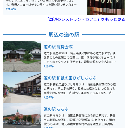
がとまったような、懐かしい雰囲気の中食事ができま
す。看板メニューはチキンライスを薄い卵で巻いたオム
ライスです。値段もお手頃で駅からも近いおすすめのお
#食事処
店です。
「周辺のレストラン・カフェ」をもっと見る
周辺の道の駅
道の駅 龍勢会館
道の駅 龍勢会館は、埼玉県秩父市にある道の駅です。秩
父路の北の玄関口に位置し、荒川渓谷や秩父ミューズパ
ークへのアクセスも良好です。 龍勢会館という名前の通
り、毎年10月に行われる秩父市吉田の龍勢祭りの展示や
#道の駅
実演が行われています。龍勢は400年の歴史を持つロケ
ット花火で、国の重要無形民俗文化財にも指定されてい
道の駅 和紙の里ひがしちちぶ
ます。 施設内には、地元の農産物や特産品を販売する物
産コーナーや、地元の食材を使った料理が楽しめるレス
道の駅 和紙の里ひがしちちぶは、埼玉県秩父市にある道
トランがあります。 バイクで訪れる場合、駐車場も広
の駅です。その名の通り、和紙の生産地として知られる
く、休憩に最適な場所です。秩父は山道が多いですが、
東秩父村に位置し、和紙作り体験ができる工房や、和紙
龍勢会館周辺は道も広く走りやすいです。 秩父名物の味
製品を販売するショップがあります。 バイクで訪れる場
#道の駅
噌ポテトやわらじカツ丼もおすすめです。道の駅 龍勢会
合、秩父の山々に囲まれたワインディングロードを走行
館で、地元の文化に触れながら、秩父観光の拠点として
することができます。道の駅には広い駐車場があり、休
道の駅 ちちぶ
みてはいかがでしょうか。
憩にも最適です。 周辺には、秩父札所三十四ヶ所の寺院
や、ハイキングコース、キャンプ場など、観光スポット
道の駅 ちちぶは、埼玉県秩父市にある道の駅です。秩父
も充実しています。また、地元産の蕎麦や猪肉を使った
市の北部に位置し、国道140号線沿いにあります。 道の
料理もおすすめです。
駅 ちちぶは、地元の農産物や特産品を販売する直売所、