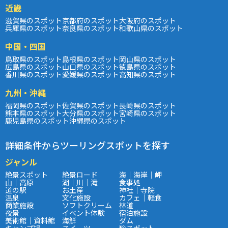
近畿
滋賀県のスポット
京都府のスポット
大阪府のスポット
兵庫県のスポット
奈良県のスポット
和歌山県のスポット
中国・四国
鳥取県のスポット
島根県のスポット
岡山県のスポット
広島県のスポット
山口県のスポット
徳島県のスポット
香川県のスポット
愛媛県のスポット
高知県のスポット
九州・沖縄
福岡県のスポット
佐賀県のスポット
長崎県のスポット
熊本県のスポット
大分県のスポット
宮崎県のスポット
鹿児島県のスポット
沖縄県のスポット
詳細条件からツーリングスポットを探す
ジャンル
絶景スポット
絶景ロード
海｜海岸｜岬
山｜高原
湖｜川｜滝
食事処
道の駅
お土産
神社｜寺院
温泉
文化施設
カフェ｜軽食
商業施設
ソフトクリーム
林道
夜景
イベント体験
宿泊施設
美術館｜資料館
海鮮
ダム
キャンプ場
スイーツ
珍スポット