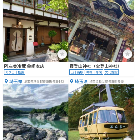
阿左美冷蔵 金崎本店
寶登山神社（宝登山神社）
カフェ｜軽食
山｜高原
神社｜寺院
文化施設
埼玉県
埼玉県
埼玉県秩父郡長瀞町長瀞462
埼玉県秩父郡長瀞町長瀞