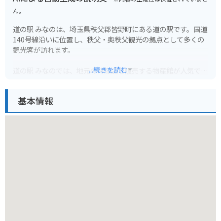
ん。
道の駅 みなのは、埼玉県秩父郡皆野町にある道の駅です。国道
140号線沿いに位置し、秩父・奥秩父観光の拠点として多くの
観光客が訪れます。
...続きを読む
道の駅 みなのでは、地元の特産品を販売する物産館が人気で
す。秩父豚を使用した加工品や、新鮮な野菜、手作りの味噌や
漬物など、お土産に最適な商品が並んでいます。また、併設の
基本情報
レストランでは、地元食材をふんだんに使用した料理を楽しむ
ことができます。秩父名物のわらじカツ丼や、手打ちそばなど
がおすすめです。
バイクで訪れる場合、道の駅 みなのは駐車場も広く、休憩場所
として最適です。秩父はツーリングスポットとしても人気が高
く、道の駅 みのを拠点に、周辺の山々を巡るのも良いでしょ
う。
周辺には、日本百名山のひとつである両神山への登山口や、関
東屈指の鍾乳洞である橋立鍾乳洞、秩父華の郷など、観光スポ
ットも充実しています。