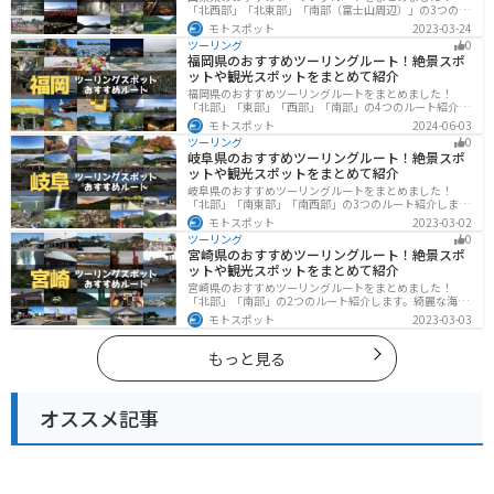
「北西部」「北東部」「南部（富士山周辺）」の3つのル
ート紹介します。富士山を中心に自然豊かな景色や食事
モトスポット
2023-03-24
を楽しめるスポットが多数あります。バイクで山梨県に
ツーリング
0
ツーリングに行く際は参考にしてください。
福岡県のおすすめツーリングルート！絶景スポ
ットや観光スポットをまとめて紹介
福岡県のおすすめツーリングルートをまとめました！
「北部」「東部」「西部」「南部」の4つのルート紹介し
ます。豊かな自然から歴史ある名所、グルメまで多彩な
モトスポット
2024-06-03
魅力が詰まっており、様々な楽しみ方ができます。バイ
ツーリング
0
クで福岡県にツーリングに行く際は参考にしてくださ
岐阜県のおすすめツーリングルート！絶景スポ
い。
ットや観光スポットをまとめて紹介
岐阜県のおすすめツーリングルートをまとめました！
「北部」「南東部」「南西部」の3つのルート紹介しま
す。自然豊かな山が充実しており、山を生かした施設や
モトスポット
2023-03-02
グルメ、絶景スポットなど、自然を満喫するツーリング
ツーリング
0
ができます。バイクで岐阜県にツーリングに行く際は参
宮崎県のおすすめツーリングルート！絶景スポ
考にしてください。
ットや観光スポットをまとめて紹介
宮崎県のおすすめツーリングルートをまとめました！
「北部」「南部」の2つのルート紹介します。綺麗な海岸
線が特徴的な海・自然豊かな山・趣のある神社を満喫す
モトスポット
2023-03-03
るツーリングができます。バイクで宮崎県にツーリング
に行く際は参考にしてください。
もっと見る
オススメ記事