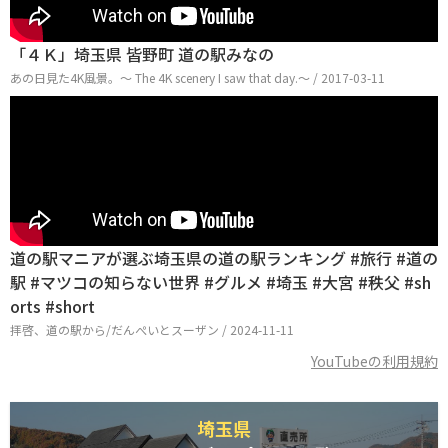
「４Ｋ」埼玉県 皆野町 道の駅みなの
あの日見た4K風景。～ The 4K scenery I saw that day.～ / 2017-03-11
道の駅マニアが選ぶ埼玉県の道の駅ランキング #旅行 #道の
駅 #マツコの知らない世界 #グルメ #埼玉 #大宮 #秩父 #sh
orts #short
拝啓、道の駅から/だんぺいとスーザン / 2024-11-11
YouTubeの利用規約
埼玉県