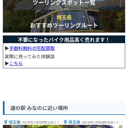
ツーリングスポット一覧
埼玉県
おすすめツーリングルート
不要になったバイク用品高く売れます！
▶︎
手数料無料の宅配買取
実際に売ってみた体験談
▶︎
こちら
道の駅 みなのに近い場所
埼玉県
埼玉県
埼玉県秩父郡皆野町金崎２７
埼玉県秩父郡長瀞町長瀞１８２
−１
８