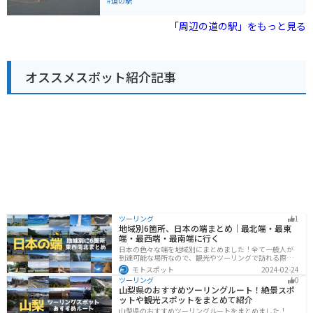
レストラン、休憩所などが併設されています。 秩父地方
#道の駅
は、山々に囲まれた自然豊かな地域です。道の駅 ちちぶ
は、そんな秩父地方の観光拠点として、多くの観光客に
「周辺の道の駅」をもっと見る
利用されています。 バイクで訪れる場合、道の駅 ちちぶ
には、広々とした駐車場が完備されています。また、周
辺には、秩父湖や三峯神社など、ツーリングに最適なス
ポットが数多くあります。 秩父地方の名産品としては、
オススメスポット紹介記事
しゃくし菜漬け、味噌ポテト、わらじカツなどが有名で
す。道の駅 ちちぶでも、これらの名産品を購入すること
ができます。
ツーリング
1
地域別6箇所、日本の端まとめ｜最北端・最東
端・最西端・最南端に行く
日本の色々な端を地域別にまとめました！全て一般人が
到達可能な場所なので、観光やツーリングで訪れる際の
参考にしてください。
モトスポット
2024-02-24
ツーリング
0
山梨県のおすすめツーリングルート！絶景スポ
ットや観光スポットをまとめて紹介
山梨県のおすすめツーリングルートをまとめました！