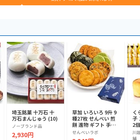
埼玉銘菓 十万石 十
草加 いろいろ 9升 9
く
万石まんじゅう (10)
種27枚 せんべい 煎
子
餅 進物 ギフト 手土
2
ノーブランド品
産 包装 1箱 多種 伝
ん
せんべいラボ
川
2,930円
統 専門店 国産 うる
対
舗