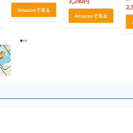
3,240円
ち米 長期保存 軽量
2,
せんべいラボ 製造
Amazonで見る
埼玉 草加
Amazonで見る