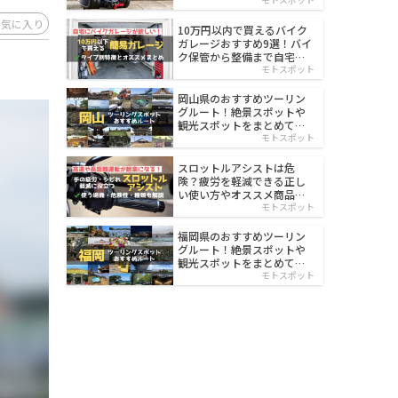
イルド
お気に入り
10万円以内で買えるバイク
ガレージおすすめ9選！バイ
ク保管から整備まで自宅で
楽々
モトスポット
岡山県のおすすめツーリン
グルート！絶景スポットや
観光スポットをまとめて紹
介
モトスポット
スロットルアシストは危
険？疲労を軽減できる正し
い使い方やオススメ商品を
紹介
モトスポット
福岡県のおすすめツーリン
グルート！絶景スポットや
観光スポットをまとめて紹
介
モトスポット