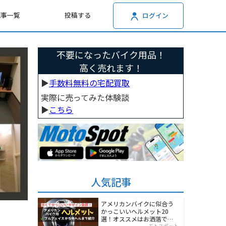
記事一覧
投稿する
ログイン
不要になったバイク用品！
高く売れます！
▶︎
手数料無料の宅配買取
実際に売ってみた体験談
▶︎
こちら
人気記事
アメリカンバイクに似合う
かっこいいヘルメット20
選！オススメはお洒落でワ
モトスポット