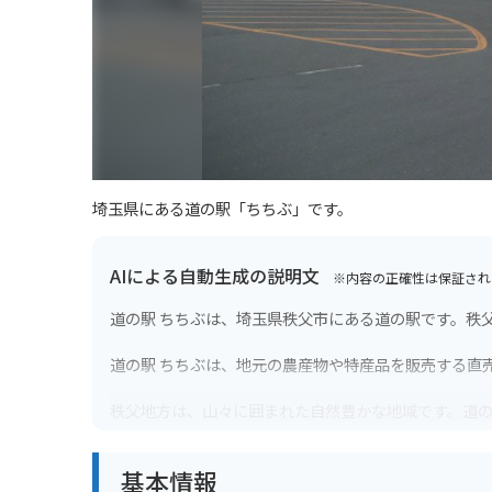
埼玉県にある道の駅「ちちぶ」です。
AIによる自動生成の説明文
※内容の正確性は保証され
道の駅 ちちぶは、埼玉県秩父市にある道の駅です。秩父
道の駅 ちちぶは、地元の農産物や特産品を販売する直
秩父地方は、山々に囲まれた自然豊かな地域です。道の
います。
基本情報
バイクで訪れる場合、道の駅 ちちぶには、広々とした