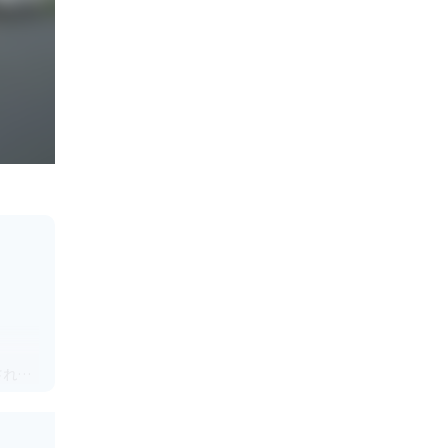
されて
ツーリ