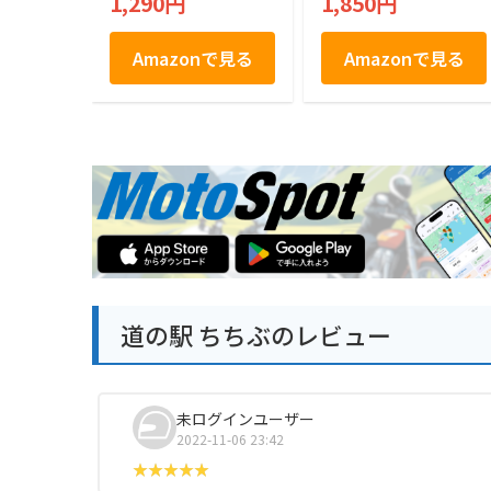
1,290円
1,850円
ンミンSHOW ギフト
個包装
Amazonで見る
Amazonで見る
道の駅 ちちぶのレビュー
未ログインユーザー
2022-11-06 23:42