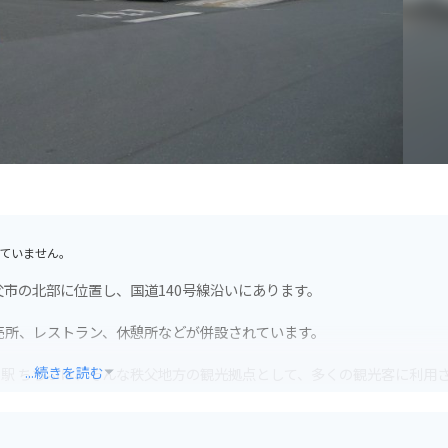
ていません。
市の北部に位置し、国道140号線沿いにあります。
売所、レストラン、休憩所などが併設されています。
...続きを読む
駅 ちちぶは、そんな秩父地方の観光拠点として、多くの観光客に利用
駐車場が完備されています。また、周辺には、秩父湖や三峯神社など、