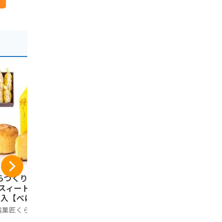
らづくり本舗 芋菓
ワタトー きなこ玉 1
片岡食品 元
 スィートポテト 1
8個入り×3袋 お得セ
ぎみそ煎餅」
個入【べにあかく
ット きな粉 たっぷ
さいたま推
】 川越名物 のし
り 和菓子 老舗 あん
金賞受賞 
越菓匠くらづくり本
Kinako Sweets Factory
ノーブランド
応 ギフト
こ きな粉棒 おやつ
ぎ使用 おや