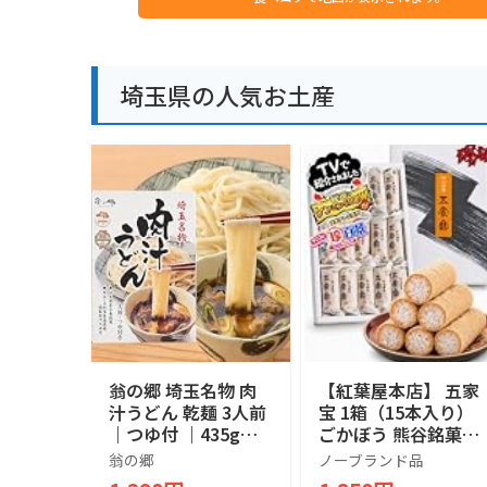
埼玉県の人気お土産
翁の郷 埼玉名物 肉
【紅葉屋本店】 五家
汁うどん 乾麺 3人前
宝 1箱（15本入り）
｜つゆ付 ｜435g｜
ごかぼう 熊谷銘菓
埼玉県産小麦 使用
埼玉銘菓 埼玉3大銘
翁の郷
ノーブランド品
菓 お菓子 秘密のケ