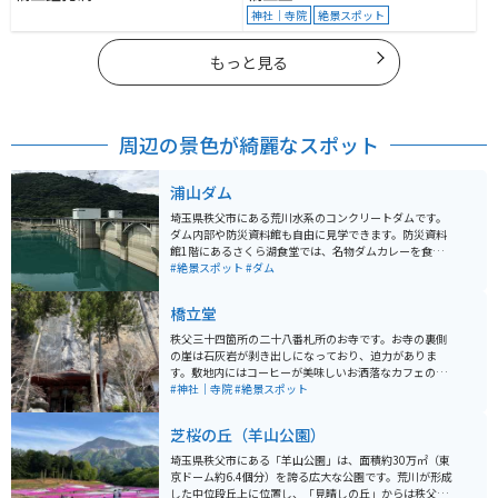
神社｜寺院
絶景スポット
もっと見る
周辺の景色が綺麗なスポット
浦山ダム
埼玉県秩父市にある荒川水系のコンクリートダムです。
ダム内部や防災資料館も自由に見学できます。防災資料
館1階にあるさくら湖食堂では、名物ダムカレーを食べ
ることができます。ドラマなどの撮影にも使われている
#絶景スポット
#ダム
そうです。ダムの上から下を覗くと、階段がダムの下ま
で続いています。浦山ダムで有名な500段階段です。
橋立堂
秩父三十四箇所の二十八番札所のお寺です。お寺の裏側
の崖は石灰岩が剥き出しになっており、迫力がありま
す。敷地内にはコーヒーが美味しいお洒落なカフェのほ
か、鍾乳洞もあり、旅の途中の休憩に立ち寄るにはちょ
#神社｜寺院
#絶景スポット
うどいい場所です。
芝桜の丘（羊山公園）
埼玉県秩父市にある「羊山公園」は、面積約30万㎡（東
京ドーム約6.4個分）を誇る広大な公園です。荒川が形成
した中位段丘上に位置し、「見晴しの丘」からは秩父市