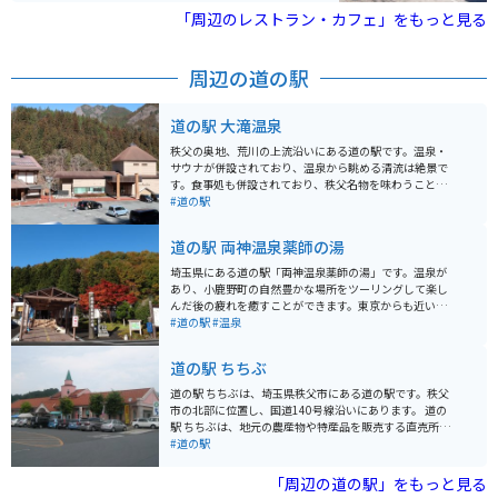
「周辺のレストラン・カフェ」をもっと見る
周辺の道の駅
道の駅 大滝温泉
秩父の奥地、荒川の上流沿いにある道の駅です。温泉・
サウナが併設されており、温泉から眺める清流は絶景で
す。食事処も併設されており、秩父名物を味わうことが
できます。また、民俗資料館もあり大滝の文化について
#道の駅
知ることができます。
道の駅 両神温泉薬師の湯
埼玉県にある道の駅「両神温泉薬師の湯」です。温泉が
あり、小鹿野町の自然豊かな場所をツーリングして楽し
んだ後の疲れを癒すことができます。東京からも近いの
で、日帰りで行くことも可能です。
#道の駅
#温泉
道の駅 ちちぶ
道の駅 ちちぶは、埼玉県秩父市にある道の駅です。秩父
市の北部に位置し、国道140号線沿いにあります。 道の
駅 ちちぶは、地元の農産物や特産品を販売する直売所、
レストラン、休憩所などが併設されています。 秩父地方
#道の駅
は、山々に囲まれた自然豊かな地域です。道の駅 ちちぶ
は、そんな秩父地方の観光拠点として、多くの観光客に
「周辺の道の駅」をもっと見る
利用されています。 バイクで訪れる場合、道の駅 ちちぶ