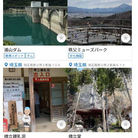
浦山ダム
秩父ミューズパーク
絶景スポット
ダム
文化施設
埼玉県
埼玉県
埼玉県秩父市上影森７０８
埼玉県秩父市上影森６７５
橋立鍾乳洞
橋立堂