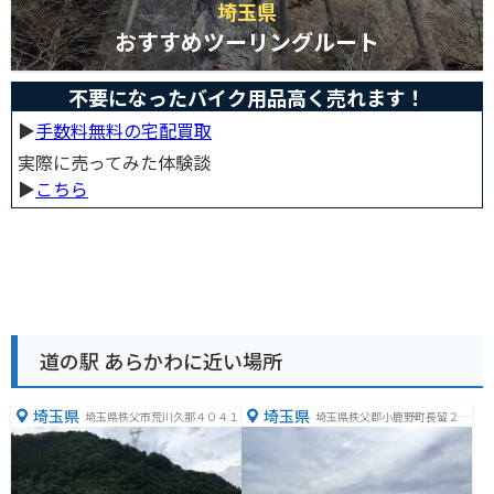
埼玉県
おすすめツーリングルート
不要になったバイク用品高く売れます！
▶︎
手数料無料の宅配買取
実際に売ってみた体験談
▶︎
こちら
道の駅 あらかわに近い場所
埼玉県
埼玉県
埼玉県秩父市荒川久那４０４１
埼玉県秩父郡小鹿野町長留２５
１８