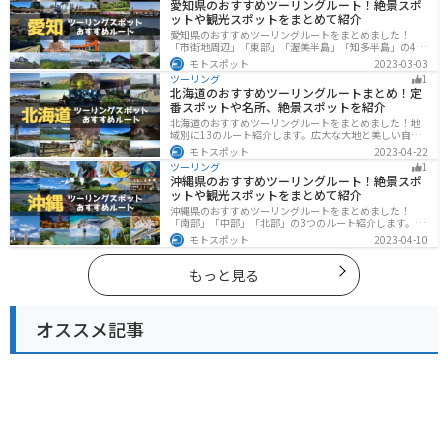
愛知県のおすすめツーリングルート！絶景スポ
ットや観光スポットをまとめて紹介
愛知県のおすすめツーリングルートをまとめました！
「市街地周辺」「東部」「渥美半島」「知多半島」の4つ
のルート紹介します。名古屋周辺の栄えたスポットから
モトスポット
2023-03-03
山、海、美術館なども多数あり、自然・歴史・文化を満
ツーリング
1
喫するツーリングができます。バイクで愛知県にツーリ
北海道のおすすめツーリングルートまとめ！定
ングに行く際は参考にしてください。
番スポットや名所、絶景スポットを紹介
北海道のおすすめツーリングルートをまとめました！地
域別に13のルート紹介します。広大な大地と美しい自然
が広がり、四季折々の魅力を楽しめる観光スポットが数
モトスポット
2023-04-22
多くあります。バイクで北海道にツーリングに行く際は
ツーリング
1
参考にしてください。
沖縄県のおすすめツーリングルート！絶景スポ
ットや観光スポットをまとめて紹介
沖縄県のおすすめツーリングルートをまとめました！
「南部」「中部」「北部」の3つのルート紹介します。美
しいビーチや歴史と文化に溢れたスポットが多数あり、
モトスポット
2023-04-10
様々な楽しみ方ができます。バイクで沖縄県にツーリン
グに行く際は参考にしてください。
もっと見る
オススメ記事