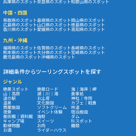
兵庫県のスポット
奈良県のスポット
和歌山県のスポット
中国・四国
鳥取県のスポット
島根県のスポット
岡山県のスポット
広島県のスポット
山口県のスポット
徳島県のスポット
香川県のスポット
愛媛県のスポット
高知県のスポット
九州・沖縄
福岡県のスポット
佐賀県のスポット
長崎県のスポット
熊本県のスポット
大分県のスポット
宮崎県のスポット
鹿児島県のスポット
沖縄県のスポット
詳細条件からツーリングスポットを探す
ジャンル
絶景スポット
絶景ロード
海｜海岸｜岬
山｜高原
湖｜川｜滝
食事処
道の駅
お土産
神社｜寺院
温泉
文化施設
カフェ｜軽食
商業施設
ソフトクリーム
林道
夜景
イベント体験
宿泊施設
美術館｜資料館
海鮮
ダム
キャンプ場
スイーツ
珍スポット
動植物園
お肉
麺類
お酒
ライダーハウス