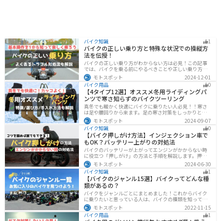
バイク知識
1
バイクの正しい乗り方と特殊な状況での操縦方
法を伝授！
バイクの正しい乗り方がわからない方は必見！この記事
では、バイクを乗る前にやるべきことや正しい乗り方、
トラブルと対処法を解説しています。実は、車と気をつ
モトスポット
2024-12-01
ける部分はかなり異なるので注意が必要です。この記事
バイク用品
0
を読めば、安全で快適なバイクライフを送れます。
【4タイプ12選】オススメ冬用ライディングパ
ンツで寒さ知らずのバイクツーリング
真冬でも暖かく快適にバイクに乗りたい人必見！！寒さ
は足や腰回りから来ます。足の寒さ対策をしっかりとす
ることで、体全体の寒さを防ぎ快適なバイクツーリング
モトスポット
2024-09-07
を楽しむことができます。この記事では、4つのタイプ別
バイク知識
0
に真冬でも使えるライディングパンツを12選紹介しま
【バイク押しがけ方法】インジェクション車で
す！
もOK？バッテリー上がりの対処法
バイクのバッテリーが上がってエンジンがかからない時
に役立つ「押しがけ」の方法と手順を解説します。押し
がけができるバイクとできないバイクがあるので、自分
モトスポット
2024-06-30
のバイクができるのか確認しておきましょう。
バイク知識
1
【バイクのジャンル15選】バイクってどんな種
類があるの？
バイクをジャンルごとにまとめました！これからバイク
に乗りたいと思っている人は、バイクの種類を知って気
になる1台を見つけましょう。特徴やメリットデメリット
モトスポット
2022-11-15
なども記載しているので、デザインだけでなく性能から
バイク用品
1
もバイクを探せるようになると失敗しないバイク選びば