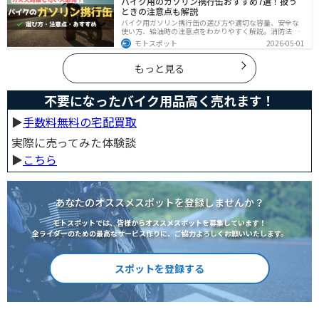
バイク用のガソリン携行缶おすすめ7選！扱う
できるようになります。
ときの注意点も解説
バイク用ガソリン携行缶の選び方や適切な容量、安全な
使い方、給油時の注意点をわかりやすく解説。消防法適
合品の見分け方や保管・圧力調整のコツ、スタンドでの
モトスポット
2026-05-01
給油ルールまで網羅し、ツーリング時のガス欠対策をサ
ポート。SOTOやKIJIMAなどおすすめ携行缶も紹介しま
す。
もっと見る
不要になったバイク用品高く売れます！
▶︎
手数料無料の宅配買取
実際に売ってみた体験談
▶︎
こちら
あなたのオススメスポットを登録しませんか？
モトスポットでは、皆様からオススメスポットを募集しています！
全ライダーのための最高なサービス作りに、ご協力よろしくお願いいたします。
スポットを登録する