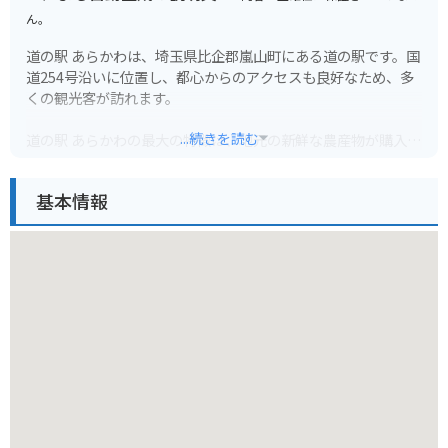
ん。
道の駅 あらかわは、埼玉県比企郡嵐山町にある道の駅です。国
道254号沿いに位置し、都心からのアクセスも良好なため、多
くの観光客が訪れます。
...続きを読む
道の駅 あらかわの最大の特徴は、地元の新鮮な農産物が購入で
きる直売所です。採れたての野菜や果物はもちろんのこと、地
元産の米や味噌、醤油なども販売されています。また、軽食コ
基本情報
ーナーでは、地元産の食材を使用した料理を楽しむことができ
ます。
バイクでのツーリングにもおすすめのスポットです。道の駅 あ
らかわは、関越自動車道 嵐山小川インターチェンジから約5分
の場所に位置しており、アクセスも良好です。駐車場も広く、
休憩場所としても最適です。周辺には、自然豊かな観光スポッ
トも多く、ツーリングの拠点としてもおすすめです。
周辺には、国指定史跡の菅谷館跡や、桜の名所として知られる
嵐山渓谷など、観光スポットも充実しています。道の駅 あらか
わで地元のグルメや文化に触れ、周辺の観光スポットを巡って