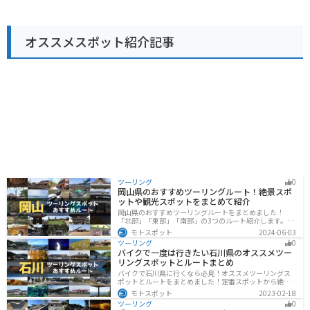
には、広々とした駐車場が完備されています。また、周
辺には、秩父湖や三峯神社など、ツーリングに最適なス
ポットが数多くあります。 秩父地方の名産品としては、
オススメスポット紹介記事
しゃくし菜漬け、味噌ポテト、わらじカツなどが有名で
す。道の駅 ちちぶでも、これらの名産品を購入すること
ができます。
ツーリング
0
岡山県のおすすめツーリングルート！絶景スポ
ットや観光スポットをまとめて紹介
岡山県のおすすめツーリングルートをまとめました！
「北部」「東部」「南部」の3つのルート紹介します。岡
山市や倉敷市など、歴史ある街並みも魅力的で、バイク
モトスポット
2024-06-03
ツーリングに最適なスポットが多数あります。バイクで
ツーリング
0
岡山県にツーリングに行く際は参考にしてください。
バイクで一度は行きたい石川県のオススメツー
リングスポットとルートまとめ
バイクで石川県に行くなら必見！オススメツーリングス
ポットとルートをまとめました！定番スポットから絶景
スポット、温泉、海、グルメなど様々なジャンルで楽し
モトスポット
2023-02-18
めます。バイクで石川ツーリングに行こうと思っている
ツーリング
0
人は、参考にしてください。