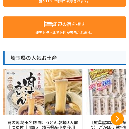
食べログで地図が表示されます。
周辺の宿を探す
楽天トラベルで地図が表示されます。
埼玉県の人気お土産
翁の郷 埼玉名物 肉汁うどん 乾麺 3人前
【紅葉屋本店】 五家宝
｜つゆ付 ｜435g｜埼玉県産小麦 使用
り） ごかぼう 熊谷銘