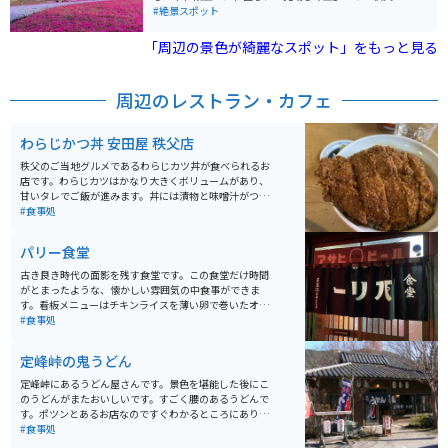
街地や奥秩父の山々を一望できます。武甲山の北に連な
#絶景スポット
る羊山丘陵に広がり、南に武甲山、西に市街地を望む絶
好のロケーションです。 公園の設計には、「日本の公園
「周辺の景色が綺麗なスポット」をもっと見る
の父」と呼ばれる造園家・本多静六博士が関わったとさ
れています。春には芝桜の名所として知られ、ゴールデ
ンウィークには見ごろを迎え多くの観光客やライダーが
周辺のレストラン・カフェ
訪れます。園内には秩父の特産品を扱う店や軽食コーナ
ーもあり、動物とふれあえるエリアもあるなど、自然と
癒しを満喫できるスポットです。
わらじかつ丼 安田屋 秩父店
秩父のご当地グルメであるわらじカツ丼が食べられるお
店です。わらじカツはかなり大きくボリュームがあり、
甘いタレでご飯が進みます。丼には漬物と味噌汁がつい
ており、リーズナブルにお腹いっぱいご飯が食べられま
#食事処
す。
パリー食堂
古き良き時代の面影を残す食堂です。この食堂だけ時間
がとまったような、懐かしい雰囲気の中食事ができま
す。看板メニューはチキンライスを薄い卵で巻いたオム
ライスです。値段もお手頃で駅からも近いおすすめのお
#食事処
店です。
定峰峠の鬼うどん
定峰峠にあるうどん屋さんです。景色を堪能した後にこ
のうどんがまたおいしいです。すごく腰のあるうどんで
す。ポツンとあるお店なのですぐわかるところにありま
す。車の人からバイクの人までたくさんの人で混んでい
#食事処
ます。この辺の名物、味噌おでんも美味しいですよ。